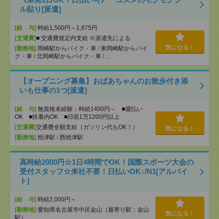
ル貼り[派遣]
[給 与]
時給1,500円～1,875円
[交通費]
■ 交通費規定内支給 ※派遣先による
気になる！
[勤務地]
岡崎駅からバイク・車
/
東岡崎駅からバイ
ク・車
/
北岡崎駅からバイク・車
/
…
【オープニング募集】おばあちゃんのお散歩付き添
いも仕事の1つ[派遣]
[給 与]
無資格未経験：時給1400円～ ■週払い
OK ■扶養内OK ■日収1万1200円以上
[交通費]
交通費全額支給（ガソリン代もOK！）
気になる！
[勤務地]
焼津駅
/
西焼津駅
高時給2000円☆1日4時間でOK！国際スポーツ大会の
受付スタッフ☆来社不要！日払いOK♪/N1[アルバイ
ト]
[給 与]
時給2,000円～
[勤務地]
愛知県名古屋市中区金山（最寄り駅：金山
気になる！
駅）