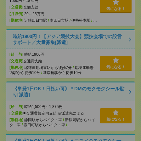
1500円～1875円
[交通費]
全額支給
気になる！
[月収例]
20～25万円
[勤務地]
近鉄四日市駅
/
南四日市駅
/
伊勢松本駅
/
…
時給1900円！【アジア競技大会】競技会場での設営
サポート／大量募集[派遣]
[給 与]
時給1900円
[交通費]
交通費支給
気になる！
[勤務地]
瑞穂運動場東駅から徒歩7分
/
瑞穂運動場
西駅から徒歩10分
/
新瑞橋駅から徒歩10分
《単発1日OK！日払い可》＊DMのモクモクシール貼
り[派遣]
[給 与]
時給1,500円～1,875円
[交通費]
■ 交通費規定内支給 ※派遣先による
気になる！
[勤務地]
静岡駅からバイク・車
/
新静岡駅からバイ
ク・車
/
春日町駅からバイク・車
/
…
《単発1日OK！日払い可》＊コスメのモクモクシー