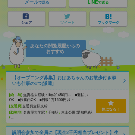
メール
LINE
で送る
で送る
シェア
ツイート
ブックマーク
あなたの閲覧履歴からの
おすすめ
【オープニング募集】おばあちゃんのお散歩付き添
いも仕事の1つ[派遣]
[給 与]
無資格未経験：時給1450円～ ■週払い
OK ■扶養内OK ■日収1万1600円以上
[交通費]
交通費全額支給
気になる！
[勤務地]
名古屋大学駅
/
千種駅
/
東山公園(愛知県)駅
/
…
説明会参加で全員に【現金2千円相当プレゼント】生