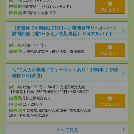
[給 与]
1,200円～1,500円
[交通費]
別途支給（月額13,000円まで）
気になる！
[勤務地]
鳥羽駅から徒歩10分
【無資格でも時給1,730円～】夜間見守りヘルパー✨
訪問介護（週1日から／夜勤専従） /Jb[アルバイト]
[給 与]
時給1,730円～
[勤務地]
三重県伊賀市沖（最寄り駅：依那古駅）
気になる！
＼PC入力の事務／フォーマットあり！15時半まで/未
経験ＯＫ[派遣]
[給 与]
時給1250円～1563円+交通費規定支給
【月収例】時給1250円×6時間×20日+土曜出勤2回
[交通費]
月額上限規定あり
[月収例]
15～20万円
気になる！
[勤務地]
中京競馬場前駅から車10分
/
前後駅から車
10分
/
有松駅から車13分
すべて見る