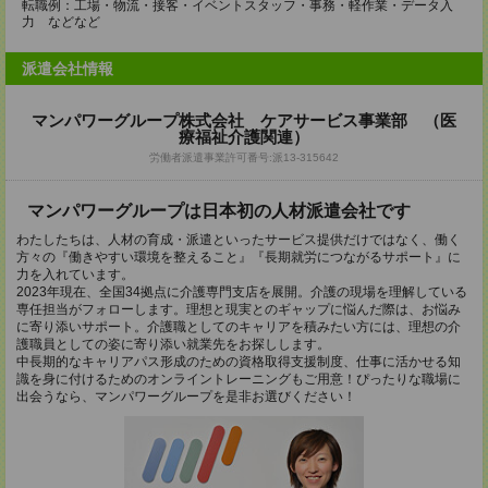
転職例：工場・物流・接客・イベントスタッフ・事務・軽作業・データ入
力 などなど
派遣会社情報
マンパワーグループ株式会社 ケアサービス事業部 （医
療福祉介護関連）
労働者派遣事業許可番号:派13-315642
マンパワーグループは日本初の人材派遣会社です
わたしたちは、人材の育成・派遣といったサービス提供だけではなく、働く
方々の『働きやすい環境を整えること』『長期就労につながるサポート』に
力を入れています。
2023年現在、全国34拠点に介護専門支店を展開。介護の現場を理解している
専任担当がフォローします。理想と現実とのギャップに悩んだ際は、お悩み
に寄り添いサポート。介護職としてのキャリアを積みたい方には、理想の介
護職員としての姿に寄り添い就業先をお探しします。
中長期的なキャリアパス形成のための資格取得支援制度、仕事に活かせる知
識を身に付けるためのオンライントレーニングもご用意！ぴったりな職場に
出会うなら、マンパワーグループを是非お選びください！