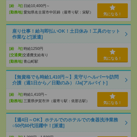
[給 与]
日給10,400円～
[勤務地]
愛知県名古屋市中区錦（最寄り駅：栄駅）
気になる！
座り仕事！給与即払いOK！土日休み！工具のセット
作業など[派遣]
[給 与]
時給1250円
[交通費]
交通費支給有り
気になる！
[勤務地]
青山町駅
【無資格でも時給1,410円～】見守りヘルパー✨訪問
介護（週1日から／日勤のみ） /Ja[アルバイト]
[給 与]
時給1,410円～
[勤務地]
三重県伊賀市沖（最寄り駅：依那古駅）
気になる！
【週4日～OK】ホテルでのホテルでの食器洗浄業務
○50代60代活躍中！[派遣]