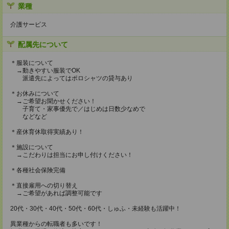
業種
介護サービス
配属先について
＊服装について
→動きやすい服装でOK
派遣先によってはポロシャツの貸与あり
＊お休みについて
→ご希望お聞かせください！
子育て・家事優先で／はじめは日数少なめで
などなど
＊産休育休取得実績あり！
＊施設について
→こだわりは担当にお申し付けください！
＊各種社会保険完備
＊直接雇用への切り替え
→ご希望があれば調整可能です
20代・30代・40代・50代・60代・しゅふ・未経験も活躍中！
異業種からの転職者も多いです！