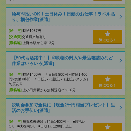
給与即払いOK！土日休み！日勤のお仕事！ラベル貼
り、梱包作業[派遣]
[給 与]
時給1087円
[交通費]
交通費支給有り
気になる！
[勤務地]
上野市駅から車13分
【50代も活躍中！】印刷物の封入や景品箱詰めなど
作業はいろいろ[派遣]
[給 与]
時給1400円 ＊日給9,800円＝時給1,400
円×実働7時間 ＊日払い・週払い（速払システム）
制度あり
気になる！
[勤務地]
上小田井駅から無料送迎バス10分
説明会参加で全員に【現金2千円相当プレゼント】生
活のお手伝い[派遣]
[給 与]
無資格未経験：時給1400円～ ■週払い
OK ■扶養内OK ■日収1万1200円以上