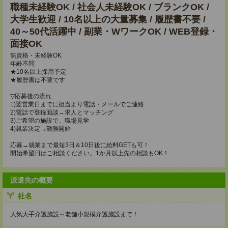
職種未経験OK / 社会人未経験OK / ブランクOK /
大学生歓迎 / 10名以上の大量募集 / 履歴書不要 /
40～50代活躍中 / 副業・WワークOK / WEB登録・
面接OK
無資格・未経験OK
年齢不問
★10名以上採用予定
★履歴書は不要です
▽応募後の流れ
1)翌営業日までに担当より電話・メールでご連絡
2)電話で登録面談→求人とマッチング
3)ご希望の施設で、職場見学
4)就業決定→勤務開始
応募→就業まで最短3日＆10日後に給料GETも可！
開始希望日はご相談ください。1か月以上先の相談もOK！
派遣先の概要
社名
人気大手介護施設～老舗小規模介護施設まで！