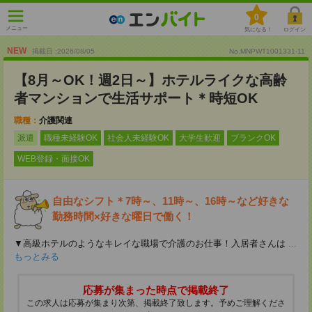
0
メニュー
気になる！
ログイン
NEW
掲載日 :2026
/
08
/
05
No.MNPWT1001331-11
【8月～OK！週2日～】ホテルライクな高齢
者マンションで生活サポート＊時短OK
職種：
介護関連
派遣
職種未経験OK
社会人未経験OK
大学生歓迎
ブランクOK
WEB登録・面接OK
自由なシフト＊7時～、11時～、16時～など好きな
勤務時間×好きな曜日で働く！
▼高級ホテルのようなキレイな職場で介護のお仕事！入居者さんは
...
もっとみる
応募が集まった時点で掲載終了
この求人は応募が集まり次第、掲載終了致します。予めご理解くださ