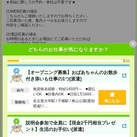
★登録に際しての予約・来社は不要です★
(1)WEB応募の場合
こちらからご連絡いたしますのでお待ちください。
ご応募頂いた後、案内メールをお送りしますので
内容をご確認ください。
(2)電話応募の場合
お時間のあるときにお電話にてご応募いただければ
×
その場で登録も可能です。
どちらのお仕事が気になりますか？
持ち物
1
/10
【電話登録】
弊社HPよりマイページ作成をお願いします
電話での登録の際に、マイページ作成をいただいた旨をお伝えください。
【オープニング募集】おばあちゃんのお散歩
付き添いも仕事の1つ[派遣]
所要時間
無資格未経験：時給1450円～ ■週払
【電話登録】30分程度
給与
・経験やご希望などをインタビュー
いOK ■扶養内OK ■日収1万1600円
・お仕事のご紹介など
以上
名古屋大学駅 / 千種駅 / 東山公園(愛知
気になる!
勤務地
県)駅 / …
登録場所
CS名古屋支店
説明会参加で全員に【現金2千円相当プレゼ
〒460-0008
ント】生活のお手伝い[派遣]
名古屋市中区栄 2-3-1 名古屋広小路ビルヂング 5F
TEL：0120-503-713