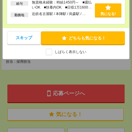
MAIL：
CS_NAGOYA@manpowergroup.jp
無資格未経験：時給1450円～ ■週払
給与
担当：採用担当
いOK ■扶養内OK ■日収1万1600円
以上
近鉄名古屋駅 / 本陣駅 / 烏森駅 / …
気になる!
CS静岡支店
勤務地
〒422-8067
静岡市駿河区南町18-1 サウスポット静岡 14F
TEL：0120-923-052
MAIL：
CS_SHIZUOKA@manpowergroup.jp
スキップ
どちらも気になる！
担当：採用担当
CS三重支店
しばらく表示しない
〒510-0074 三重県四日市市鵜の森1-3-23四日市中央通りビル301号室
TEL：0120-499-219
担当：採用担当
応募ページへ
気になる！