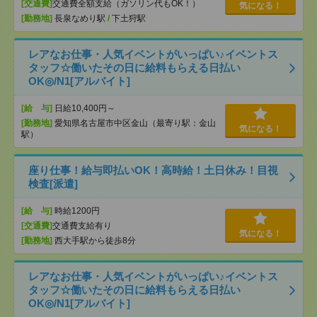
[交通費]
交通費全額支給（ガソリン代もOK！）
気になる！
[勤務地]
長泉なめり駅
/
下土狩駅
レアなお仕事・人気イベントがいっぱい♪イベントス
タッフ☆働いたその日に給料もらえる日払い
OK◎/N1[アルバイト]
[給 与]
日給10,400円～
[勤務地]
愛知県名古屋市中区金山（最寄り駅：金山
気になる！
駅）
座り仕事！給与即払いOK！高時給！土日休み！目視
検査[派遣]
[給 与]
時給1200円
[交通費]
交通費支給有り
気になる！
[勤務地]
西大手駅から徒歩8分
レアなお仕事・人気イベントがいっぱい♪イベントス
タッフ☆働いたその日に給料もらえる日払い
OK◎/N1[アルバイト]