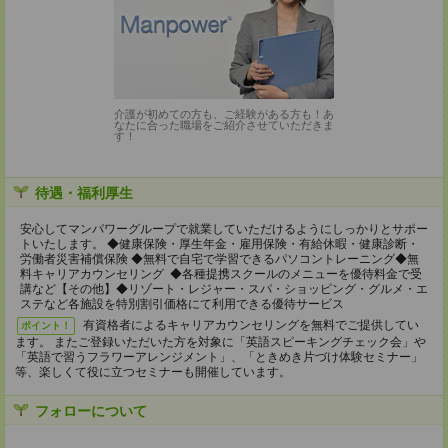
介護が初めての方も、ご経験がある方も！あ
なたに合った職場をご紹介させていただきま
す！
待遇・福利厚生
安心してマンパワーグループで就業していただけるようにしっかりとサポー
トいたします。 ◆健康保険・厚生年金・雇用保険・有給休暇・健康診断・
労働者災害補償保険 ◆無料で自宅で学習できるパソコントレーニング◆無
料キャリアカウンセリング ◆各種提携スクールのメニューを優待料金で受
講など【その他】◆リゾート・レジャー・スパ・ショッピング・グルメ・エ
ステなど各施設を特別割引価格にて利用できる優待サービス
有資格者によるキャリアカウンセリングを無料でご提供してい
ポイント！
ます。 またご登録いただいた方を対象に「英語スピーキングチェック会」や
「英語で習うフラワーアレンジメント」、「ときめき片づけ体験セミナー」
等、楽しくて役に立つセミナーも開催しています。
フォローについて