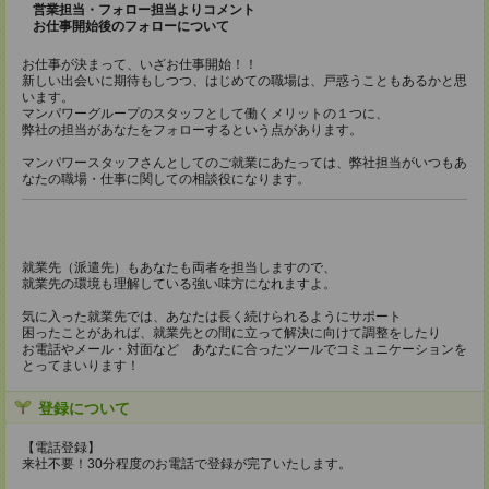
営業担当・フォロー担当よりコメント
お仕事開始後のフォローについて
お仕事が決まって、いざお仕事開始！！
新しい出会いに期待もしつつ、はじめての職場は、戸惑うこともあるかと思
います。
マンパワーグループのスタッフとして働くメリットの１つに、
弊社の担当があなたをフォローするという点があります。
マンパワースタッフさんとしてのご就業にあたっては、弊社担当がいつもあ
なたの職場・仕事に関しての相談役になります。
就業先（派遣先）もあなたも両者を担当しますので、
就業先の環境も理解している強い味方になれますよ。
気に入った就業先では、あなたは長く続けられるようにサポート
困ったことがあれば、就業先との間に立って解決に向けて調整をしたり
お電話やメール・対面など あなたに合ったツールでコミュニケーションを
とってまいります！
登録について
【電話登録】
来社不要！30分程度のお電話で登録が完了いたします。