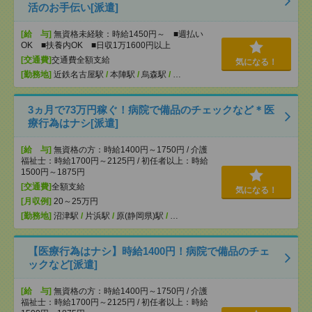
活のお手伝い[派遣]
[給 与]
無資格未経験：時給1450円～ ■週払い
OK ■扶養内OK ■日収1万1600円以上
[交通費]
交通費全額支給
気になる！
[勤務地]
近鉄名古屋駅
/
本陣駅
/
烏森駅
/
…
3ヵ月で73万円稼ぐ！病院で備品のチェックなど＊医
療行為はナシ[派遣]
[給 与]
無資格の方：時給1400円～1750円 / 介護
福祉士：時給1700円～2125円 / 初任者以上：時給
1500円～1875円
[交通費]
全額支給
気になる！
[月収例]
20～25万円
[勤務地]
沼津駅
/
片浜駅
/
原(静岡県)駅
/
…
【医療行為はナシ】時給1400円！病院で備品のチェ
ックなど[派遣]
[給 与]
無資格の方：時給1400円～1750円 / 介護
福祉士：時給1700円～2125円 / 初任者以上：時給