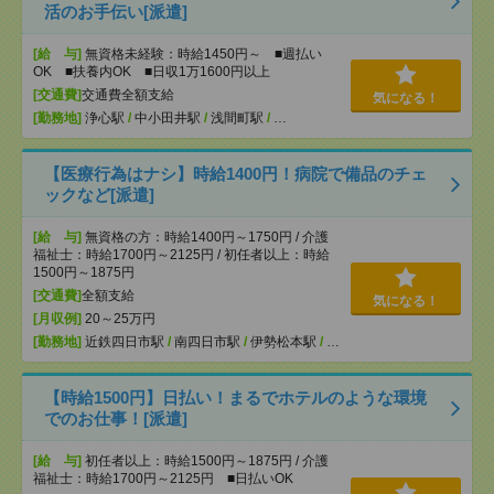
活のお手伝い[派遣]
[給 与]
無資格未経験：時給1450円～ ■週払い
OK ■扶養内OK ■日収1万1600円以上
[交通費]
交通費全額支給
気になる！
[勤務地]
浄心駅
/
中小田井駅
/
浅間町駅
/
…
【医療行為はナシ】時給1400円！病院で備品のチェ
ックなど[派遣]
[給 与]
無資格の方：時給1400円～1750円 / 介護
福祉士：時給1700円～2125円 / 初任者以上：時給
1500円～1875円
[交通費]
全額支給
気になる！
[月収例]
20～25万円
[勤務地]
近鉄四日市駅
/
南四日市駅
/
伊勢松本駅
/
…
【時給1500円】日払い！まるでホテルのような環境
でのお仕事！[派遣]
[給 与]
初任者以上：時給1500円～1875円 / 介護
福祉士：時給1700円～2125円 ■日払いOK