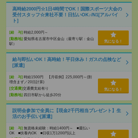
高時給2000円☆1日4時間でOK！国際スポーツ大会の
受付スタッフ☆来社不要！日払いOK♪/N1[アルバイ
ト]
[給 与]
時給2,000円～
[勤務地]
愛知県名古屋市中区金山（最寄り駅：金山
気になる！
駅）
給与即払いOK！高時給！平日休み！ガスの点検など
[派遣]
[給 与]
時給1500円 【月収例】225,000円～(割
増含まず／20日計算)
[交通費]
交通費支給有り
気になる！
[勤務地]
四日市駅から徒歩20分
説明会参加で全員に【現金2千円相当プレゼント】生
活のお手伝い[派遣]
[給 与]
無資格未経験：時給1400円～ ■週払い
OK ■扶養内OK ■日収1万1200円以上