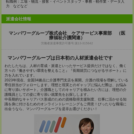
転職例：工場・物流・接客・イベントスタッフ・事務・軽作業・データ入
力 などなど
派遣会社情報
マンパワーグループ株式会社 ケアサービス事業部 （医
療福祉介護関連）
労働者派遣事業許可番号:派13-315642
マンパワーグループは日本初の人材派遣会社です
わたしたちは、人材の育成・派遣といったサービス提供だけではなく、働く
方々の『働きやすい環境を整えること』『長期就労につながるサポート』に
力を入れています。
2023年現在、全国34拠点に介護専門支店を展開。介護の現場を理解している
専任担当がフォローします。理想と現実とのギャップに悩んだ際は、お悩み
に寄り添いサポート。介護職としてのキャリアを積みたい方には、理想の介
護職員としての姿に寄り添い就業先をお探しします。
中長期的なキャリアパス形成のための資格取得支援制度、仕事に活かせる知
識を身に付けるためのオンライントレーニングもご用意！ぴったりな職場に
出会うなら、マンパワーグループを是非お選びください！