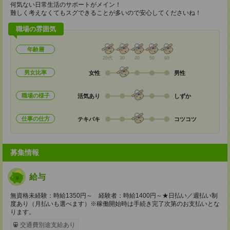
何気ない日常生活のサポートがメイン！
難しく考えなくてもスグできることが多いので安心してくださいね！
職場の雰囲気
年齢層
20代
30
40
50
60
男女比率
女性
男性
職場の様子
活気あり
しずか
仕事の仕方
テキパキ
コツコツ
募集情報
給与
無資格未経験：時給1350円～ 経験者：時給1400円～★日払い／週払い制
度あり（月払いも選べます）※稼働開始時は手続き完了次第のお支払いとな
ります。
交通費別途支給あり