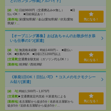
どのカンタン作業[アルバイト]
[給 与]
日給9600円（交通費込みor無し） ■日
払いOK！ ■日給保証あり！
[勤務地]
栄(愛知県)駅
/
金山(愛知県)駅
/
伏見(愛知
気になる！
県)駅
/
…
【オープニング募集】おばあちゃんのお散歩付き添
いも仕事の1つ[派遣]
[給 与]
無資格未経験：時給1400円～ ■週払い
OK ■扶養内OK ■日収1万1200円以上
[交通費]
交通費全額支給（ガソリン代もOK！）
気になる！
[勤務地]
焼津駅
/
西焼津駅
《単発1日OK！日払い可》＊コスメのモクモクシー
ル貼り[派遣]
[給 与]
時給1,500円～1,875円
[交通費]
■ 交通費規定内支給 ※派遣先による
気になる！
[勤務地]
名古屋駅から徒歩5分
/
名鉄名古屋駅から
徒歩5分
/
近鉄名古屋駅から徒歩5分
/
…