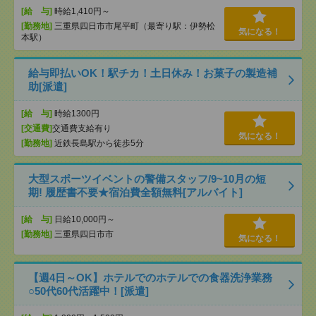
[給 与]
時給1,410円～
[勤務地]
三重県四日市市尾平町（最寄り駅：伊勢松
気になる！
本駅）
給与即払いOK！駅チカ！土日休み！お菓子の製造補
助[派遣]
[給 与]
時給1300円
[交通費]
交通費支給有り
気になる！
[勤務地]
近鉄長島駅から徒歩5分
大型スポーツイベントの警備スタッフ/9~10月の短
期! 履歴書不要★宿泊費全額無料[アルバイト]
[給 与]
日給10,000円～
[勤務地]
三重県四日市市
気になる！
【週4日～OK】ホテルでのホテルでの食器洗浄業務
○50代60代活躍中！[派遣]