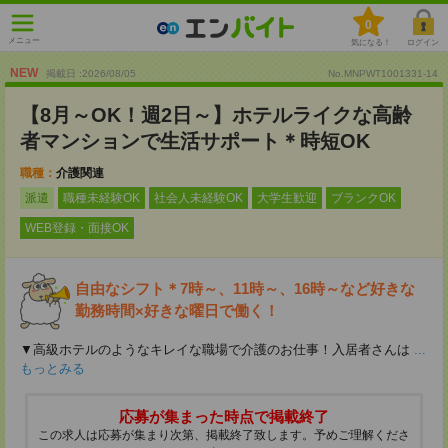
0
メニュー
気になる！
ログイン
NEW
掲載日 :2026
/
08
/
05
No.MNPWT1001331-14
【8月～OK！週2日～】ホテルライクな高齢
者マンションで生活サポート＊時短OK
職種：
介護関連
派遣
職種未経験OK
社会人未経験OK
大学生歓迎
ブランクOK
WEB登録・面接OK
自由なシフト＊7時～、11時～、16時～など好きな
勤務時間×好きな曜日で働く！
▼高級ホテルのようなキレイな職場で介護のお仕事！入居者さんは
...
もっとみる
応募が集まった時点で掲載終了
この求人は応募が集まり次第、掲載終了致します。予めご理解くださ