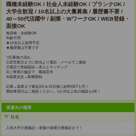
職種未経験OK / 社会人未経験OK / ブランクOK /
大学生歓迎 / 10名以上の大量募集 / 履歴書不要 /
40～50代活躍中 / 副業・WワークOK / WEB登録・
面接OK
無資格・未経験OK
年齢不問
★10名以上採用予定
★履歴書は不要です
▽応募後の流れ
1)翌営業日までに担当より電話・メールでご連絡
2)電話で登録面談→求人とマッチング
3)ご希望の施設で、職場見学
4)就業決定→勤務開始
応募→就業まで最短3日＆10日後に給料GETも可！
開始希望日はご相談ください。1か月以上先の相談もOK！
派遣先の概要
社名
人気大手介護施設～老舗小規模介護施設まで！