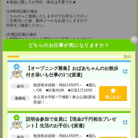
★登録に際しての予約・来社は不要です★
(1)WEB応募の場合
こちらからご連絡いたしますのでお待ちください。
ご応募頂いた後、案内メールをお送りしますので
内容をご確認ください。
(2)電話応募の場合
×
お時間のあるときにお電話にてご応募いただければ
その場で登録も可能です。
どちらのお仕事が気になりますか？
持ち物
1
/10
【電話登録】
弊社HPよりマイページ作成をお願いします
【オープニング募集】おばあちゃんのお散歩
電話での登録の際に、マイページ作成をいただいた旨をお伝えください。
付き添いも仕事の1つ[派遣]
所要時間
無資格未経験：時給1450円～ ■週払
給与
【電話登録】30分程度
いOK ■扶養内OK ■日収1万1600円
・経験やご希望などをインタビュー
以上
名古屋大学駅 / 千種駅 / 東山公園(愛知
気になる!
勤務地
・お仕事のご紹介など
県)駅 / …
登録場所
説明会参加で全員に【現金2千円相当プレゼ
CS名古屋支店
ント】生活のお手伝い[派遣]
〒460-0008
名古屋市中区栄 2-3-1 名古屋広小路ビルヂング 5F
TEL：0120-503-713
無資格未経験：時給1450円～ ■週払
給与