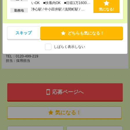
MAIL：
CS_NAGOYA@manpowergroup.jp
いOK ■扶養内OK ■日収1万1600円
担当：採用担当
以上
浄心駅 / 中小田井駅 / 浅間町駅 / …
気になる!
勤務地
CS静岡支店
〒422-8067
静岡市駿河区南町18-1 サウスポット静岡 14F
TEL：0120-923-052
スキップ
どちらも気になる！
MAIL：
CS_SHIZUOKA@manpowergroup.jp
担当：採用担当
CS三重支店
しばらく表示しない
〒510-0074 三重県四日市市鵜の森1-3-23四日市中央通りビル301号室
TEL：0120-499-219
担当：採用担当
応募ページへ
気になる！