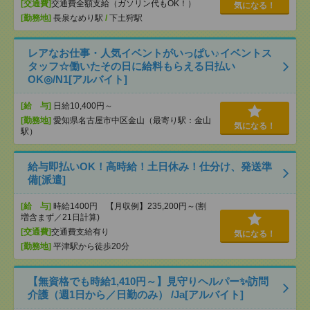
[交通費]
交通費全額支給（ガソリン代もOK！）
気になる！
[勤務地]
長泉なめり駅
/
下土狩駅
レアなお仕事・人気イベントがいっぱい♪イベントス
タッフ☆働いたその日に給料もらえる日払い
OK◎/N1[アルバイト]
[給 与]
日給10,400円～
[勤務地]
愛知県名古屋市中区金山（最寄り駅：金山
気になる！
駅）
給与即払いOK！高時給！土日休み！仕分け、発送準
備[派遣]
[給 与]
時給1400円 【月収例】235,200円～(割
増含まず／21日計算)
[交通費]
交通費支給有り
気になる！
[勤務地]
平津駅から徒歩20分
【無資格でも時給1,410円～】見守りヘルパー✨訪問
介護（週1日から／日勤のみ） /Ja[アルバイト]