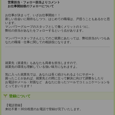
営業担当・フォロー担当よりコメント
お仕事開始後のフォローについて
お仕事が決まって、いざお仕事開始！！
新しい出会いに期待もしつつ、はじめての職場は、戸惑うこともあるかと思
います。
マンパワーグループのスタッフとして働くメリットの１つに、
弊社の担当があなたをフォローするという点があります。
マンパワースタッフさんとしてのご就業にあたっては、弊社担当がいつもあ
なたの職場・仕事に関しての相談役になります。
就業先（派遣先）もあなたも両者を担当しますので、
就業先の環境も理解している強い味方になれますよ。
気に入った就業先では、あなたは長く続けられるようにサポート
困ったことがあれば、就業先との間に立って解決に向けて調整をしたり
お電話やメール・対面など あなたに合ったツールでコミュニケーションを
とってまいります！
登録について
【電話登録】
来社不要！30分程度のお電話で登録が完了いたします。