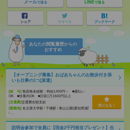
メール
LINE
で送る
で送る
シェア
ツイート
ブックマーク
あなたの閲覧履歴からの
おすすめ
【オープニング募集】おばあちゃんのお散歩付き添
いも仕事の1つ[派遣]
[給 与]
無資格未経験：時給1450円～ ■週払い
OK ■扶養内OK ■日収1万1600円以上
[交通費]
交通費全額支給
気になる！
[勤務地]
名古屋大学駅
/
千種駅
/
東山公園(愛知県)駅
/
…
説明会参加で全員に【現金2千円相当プレゼント】生