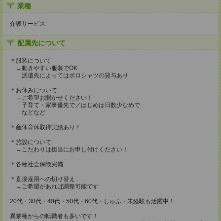
業種
介護サービス
配属先について
＊服装について
→動きやすい服装でOK
派遣先によってはポロシャツの貸与あり
＊お休みについて
→ご希望お聞かせください！
子育て・家事優先で／はじめは日数少なめで
などなど
＊産休育休取得実績あり！
＊施設について
→こだわりは担当にお申し付けください！
＊各種社会保険完備
＊直接雇用への切り替え
→ご希望があれば調整可能です
20代・30代・40代・50代・60代・しゅふ・未経験も活躍中！
異業種からの転職者も多いです！