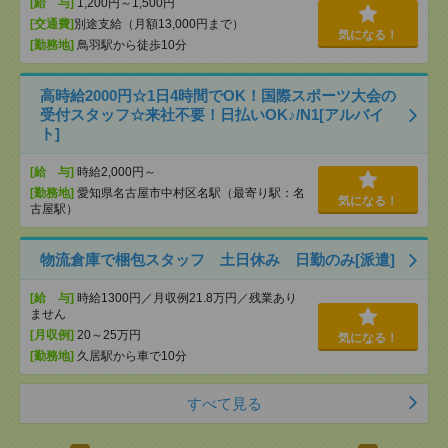
[給 与]
1,200円～1,500円
[交通費]
別途支給（月額13,000円まで）
気になる！
[勤務地]
鳥羽駅から徒歩10分
高時給2000円☆1日4時間でOK！国際スポーツ大会の
受付スタッフ☆来社不要！日払いOK♪/N1[アルバイ
ト]
[給 与]
時給2,000円～
[勤務地]
愛知県名古屋市中村区名駅（最寄り駅：名
気になる！
古屋駅）
物流倉庫で梱包スタッフ 土日休み 日勤のみ[派遣]
[給 与]
時給1300円／月収例21.8万円／残業あり
ません
[月収例]
20～25万円
気になる！
[勤務地]
久居駅から車で10分
すべて見る