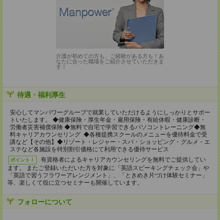
介護が初めての方も、ご経験がある方も！あ
なたに合った職場をご紹介させていただきま
す！
待遇・福利厚生
安心してマンパワーグループで就業していただけるようにしっかりとサポー
トいたします。 ◆健康保険・厚生年金・雇用保険・有給休暇・健康診断・
労働者災害補償保険 ◆無料で自宅で学習できるパソコントレーニング◆無
料キャリアカウンセリング ◆各種提携スクールのメニューを優待料金で受
講など【その他】◆リゾート・レジャー・スパ・ショッピング・グルメ・エ
ステなど各施設を特別割引価格にて利用できる優待サービス
有資格者によるキャリアカウンセリングを無料でご提供してい
ポイント！
ます。 またご登録いただいた方を対象に「英語スピーキングチェック会」や
「英語で習うフラワーアレンジメント」、「ときめき片づけ体験セミナー」
等、楽しくて役に立つセミナーも開催しています。
フォローについて