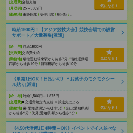
[交通費]
全額支給
気になる！
[月収例]
25～30万円
[勤務地]
東静岡駅
/
安倍川駅
/
用宗駅
/
…
時給1900円！【アジア競技大会】競技会場での設営
サポート／大量募集[派遣]
[給 与]
時給1900円
[交通費]
交通費支給
気になる！
[勤務地]
瑞穂運動場東駅から徒歩7分
/
瑞穂運動場
西駅から徒歩10分
/
新瑞橋駅から徒歩10分
《単発1日OK！日払い可》＊お菓子のモクモクシー
ル貼り[派遣]
[給 与]
時給1,500円～1,875円
[交通費]
■ 交通費規定内支給 ※派遣先による
気になる！
[勤務地]
栄(愛知県)駅から徒歩5分
/
金山(愛知県)駅
から徒歩5分
/
伏見(愛知県)駅から徒歩5分
/
…
《4.50代活躍1日4時間～OK》イベントでイス並べな