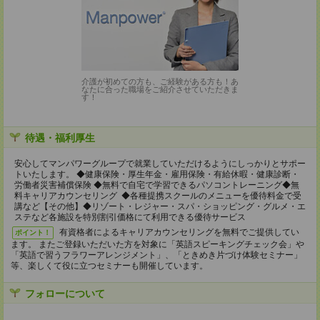
介護が初めての方も、ご経験がある方も！あ
なたに合った職場をご紹介させていただきま
す！
待遇・福利厚生
安心してマンパワーグループで就業していただけるようにしっかりとサポー
トいたします。 ◆健康保険・厚生年金・雇用保険・有給休暇・健康診断・
労働者災害補償保険 ◆無料で自宅で学習できるパソコントレーニング◆無
料キャリアカウンセリング ◆各種提携スクールのメニューを優待料金で受
講など【その他】◆リゾート・レジャー・スパ・ショッピング・グルメ・エ
ステなど各施設を特別割引価格にて利用できる優待サービス
有資格者によるキャリアカウンセリングを無料でご提供してい
ポイント！
ます。 またご登録いただいた方を対象に「英語スピーキングチェック会」や
「英語で習うフラワーアレンジメント」、「ときめき片づけ体験セミナー」
等、楽しくて役に立つセミナーも開催しています。
フォローについて