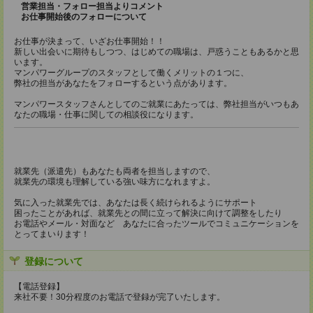
営業担当・フォロー担当よりコメント
お仕事開始後のフォローについて
お仕事が決まって、いざお仕事開始！！
新しい出会いに期待もしつつ、はじめての職場は、戸惑うこともあるかと思
います。
マンパワーグループのスタッフとして働くメリットの１つに、
弊社の担当があなたをフォローするという点があります。
マンパワースタッフさんとしてのご就業にあたっては、弊社担当がいつもあ
なたの職場・仕事に関しての相談役になります。
就業先（派遣先）もあなたも両者を担当しますので、
就業先の環境も理解している強い味方になれますよ。
気に入った就業先では、あなたは長く続けられるようにサポート
困ったことがあれば、就業先との間に立って解決に向けて調整をしたり
お電話やメール・対面など あなたに合ったツールでコミュニケーションを
とってまいります！
登録について
【電話登録】
来社不要！30分程度のお電話で登録が完了いたします。