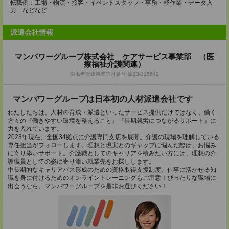
転職例：工場・物流・接客・イベントスタッフ・事務・軽作業・データ入
力 などなど
派遣会社情報
マンパワーグループ株式会社 ケアサービス事業部 （医
療福祉介護関連）
労働者派遣事業許可番号:派13-315642
マンパワーグループは日本初の人材派遣会社です
わたしたちは、人材の育成・派遣といったサービス提供だけではなく、働く
方々の『働きやすい環境を整えること』『長期就労につながるサポート』に
力を入れています。
2023年現在、全国34拠点に介護専門支店を展開。介護の現場を理解している
専任担当がフォローします。理想と現実とのギャップに悩んだ際は、お悩み
に寄り添いサポート。介護職としてのキャリアを積みたい方には、理想の介
護職員としての姿に寄り添い就業先をお探しします。
中長期的なキャリアパス形成のための資格取得支援制度、仕事に活かせる知
識を身に付けるためのオンライントレーニングもご用意！ぴったりな職場に
出会うなら、マンパワーグループを是非お選びください！