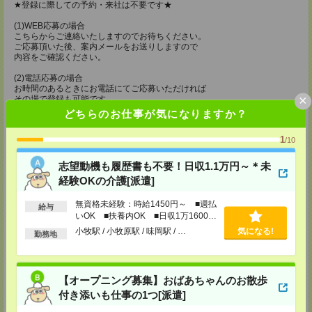
★登録に際しての予約・来社は不要です★
(1)WEB応募の場合
こちらからご連絡いたしますのでお待ちください。
ご応募頂いた後、案内メールをお送りしますので
内容をご確認ください。
(2)電話応募の場合
お時間のあるときにお電話にてご応募いただければ
×
その場で登録も可能です。
どちらのお仕事が気になりますか？
持ち物
1
/10
【電話登録】
弊社HPよりマイページ作成をお願いします
電話での登録の際に、マイページ作成をいただいた旨をお伝えください。
志望動機も履歴書も不要！日収1.1万円～＊未
経験OKの介護[派遣]
所要時間
【電話登録】30分程度
無資格未経験：時給1450円～ ■週払
給与
・経験やご希望などをインタビュー
いOK ■扶養内OK ■日収1万1600円
・お仕事のご紹介など
以上
小牧駅 / 小牧原駅 / 味岡駅 / …
気になる!
勤務地
登録場所
CS名古屋支店
【オープニング募集】おばあちゃんのお散歩
〒460-0008
付き添いも仕事の1つ[派遣]
名古屋市中区栄 2-3-1 名古屋広小路ビルヂング 5F
TEL：0120-503-713