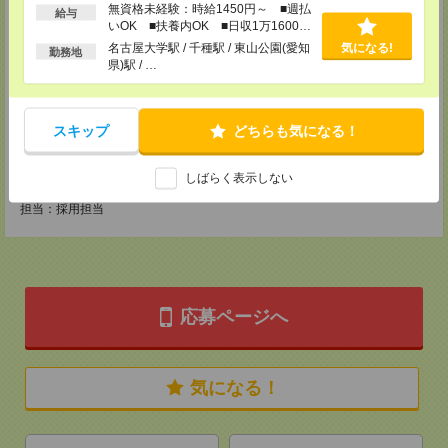
MAIL：
CS_NAGOYA@manpowergroup.jp
無資格未経験：時給1450円～ ■週払
給与
担当：採用担当
いOK ■扶養内OK ■日収1万1600円
以上
名古屋大学駅 / 千種駅 / 東山公園(愛知
気になる!
CS静岡支店
勤務地
県)駅 / …
〒422-8067
静岡市駿河区南町18-1 サウスポット静岡 14F
TEL：0120-923-052
MAIL：
CS_SHIZUOKA@manpowergroup.jp
担当：採用担当
スキップ
どちらも気になる！
CS三重支店
しばらく表示しない
〒510-0074 三重県四日市市鵜の森1-3-23四日市中央通りビル301号室
TEL：0120-499-219
担当：採用担当
応募ページへ
気になる！