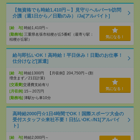
【無資格でも時給1,410円～】見守りヘルパー✨訪問
介護（週1日から／日勤のみ） /Ja[アルバイト]
[給 与]
時給1,410円～
[勤務地]
三重県名張市桔梗が丘5番町（最寄り駅：
気になる！
桔梗が丘駅）
給与即払いOK！高時給！平日休み！日勤のお仕事！
仕分けなど[派遣]
[給 与]
時給1300円 【月収例】204,750円～(割
増含まず／21日計算)
[交通費]
交通費支給有り
気になる！
[月収例]
15～20万円
[勤務地]
津駅から車10分
高時給2000円☆1日4時間でOK！国際スポーツ大会の
受付スタッフ☆来社不要！日払いOK♪/N1[アルバイ
ト]
[給 与]
時給2,000円～