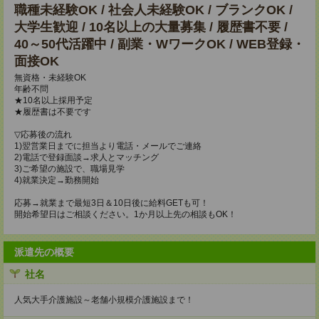
職種未経験OK / 社会人未経験OK / ブランクOK /
大学生歓迎 / 10名以上の大量募集 / 履歴書不要 /
40～50代活躍中 / 副業・WワークOK / WEB登録・
面接OK
無資格・未経験OK
年齢不問
★10名以上採用予定
★履歴書は不要です
▽応募後の流れ
1)翌営業日までに担当より電話・メールでご連絡
2)電話で登録面談→求人とマッチング
3)ご希望の施設で、職場見学
4)就業決定→勤務開始
応募→就業まで最短3日＆10日後に給料GETも可！
開始希望日はご相談ください。1か月以上先の相談もOK！
派遣先の概要
社名
人気大手介護施設～老舗小規模介護施設まで！