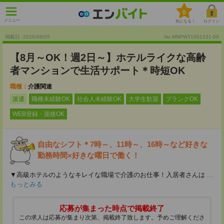
0
メニュー
気になる！
ログイン
掲載日 :2026
/
08
/
05
No.MNPWT1001331-09
【8月～OK！週2日～】ホテルライクな高齢
者マンションで生活サポート＊時短OK
職種：
介護関連
派遣
職種未経験OK
社会人未経験OK
大学生歓迎
ブランクOK
WEB登録・面接OK
自由なシフト＊7時～、11時～、16時～など好きな
勤務時間×好きな曜日で働く！
▼高級ホテルのようなキレイな職場で介護のお仕事！入居者さんは
...
もっとみる
応募が集まった時点で掲載終了
この求人は応募が集まり次第、掲載終了致します。予めご理解くださ