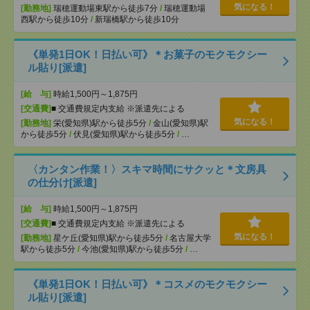
気になる！
[勤務地]
瑞穂運動場東駅から徒歩7分
/
瑞穂運動場
西駅から徒歩10分
/
新瑞橋駅から徒歩10分
《単発1日OK！日払い可》＊お菓子のモクモクシー
ル貼り[派遣]
[給 与]
時給1,500円～1,875円
[交通費]
■ 交通費規定内支給 ※派遣先による
気になる！
[勤務地]
栄(愛知県)駅から徒歩5分
/
金山(愛知県)駅
から徒歩5分
/
伏見(愛知県)駅から徒歩5分
/
…
〈カンタン作業！〉スキマ時間にサクッと＊文房具
の仕分け[派遣]
[給 与]
時給1,500円～1,875円
[交通費]
■ 交通費規定内支給 ※派遣先による
気になる！
[勤務地]
星ケ丘(愛知県)駅から徒歩5分
/
名古屋大学
駅から徒歩5分
/
今池(愛知県)駅から徒歩5分
/
…
《単発1日OK！日払い可》＊コスメのモクモクシー
ル貼り[派遣]