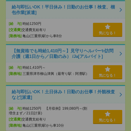
給与即払いOK！平日休み！日勤のお仕事！検査、梱
包作業[派遣]
[給 与]
時給1250円
[交通費]
交通費支給有り
気になる！
[勤務地]
亀山(三重県)駅から車8分
【無資格でも時給1,410円～】見守りヘルパー✨訪問
介護（週1日から／日勤のみ） /Ja[アルバイト]
[給 与]
時給1,410円～
[勤務地]
三重県津市柳山津興（最寄り駅：阿漕駅）
気になる！
給与即払いOK！土日休み！日勤のお仕事！外観検査
など[派遣]
[給 与]
時給1250円 【月収例】199,080円～(割
増含まず／21日計算)
[交通費]
交通費支給有り
気になる！
[勤務地]
亀山(三重県)駅から車10分