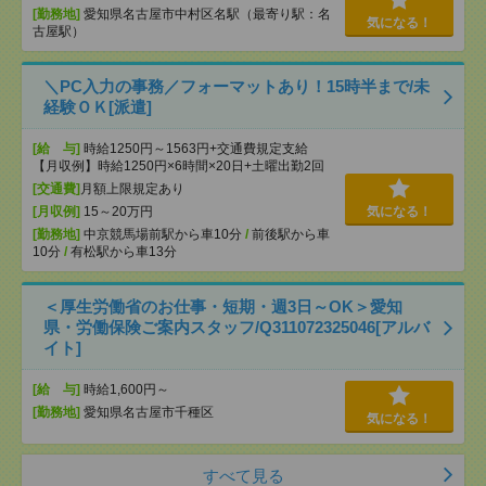
[勤務地]
愛知県名古屋市中村区名駅（最寄り駅：名
気になる！
古屋駅）
＼PC入力の事務／フォーマットあり！15時半まで/未
経験ＯＫ[派遣]
[給 与]
時給1250円～1563円+交通費規定支給
【月収例】時給1250円×6時間×20日+土曜出勤2回
[交通費]
月額上限規定あり
[月収例]
15～20万円
気になる！
[勤務地]
中京競馬場前駅から車10分
/
前後駅から車
10分
/
有松駅から車13分
＜厚生労働省のお仕事・短期・週3日～OK＞愛知
県・労働保険ご案内スタッフ/Q311072325046[アルバ
イト]
[給 与]
時給1,600円～
[勤務地]
愛知県名古屋市千種区
気になる！
すべて見る