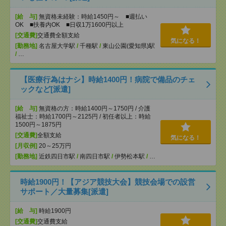
[給 与]
無資格未経験：時給1450円～ ■週払い
OK ■扶養内OK ■日収1万1600円以上
[交通費]
交通費全額支給
気になる！
[勤務地]
名古屋大学駅
/
千種駅
/
東山公園(愛知県)駅
/
…
【医療行為はナシ】時給1400円！病院で備品のチェ
ックなど[派遣]
[給 与]
無資格の方：時給1400円～1750円 / 介護
福祉士：時給1700円～2125円 / 初任者以上：時給
1500円～1875円
[交通費]
全額支給
気になる！
[月収例]
20～25万円
[勤務地]
近鉄四日市駅
/
南四日市駅
/
伊勢松本駅
/
…
時給1900円！【アジア競技大会】競技会場での設営
サポート／大量募集[派遣]
[給 与]
時給1900円
[交通費]
交通費支給