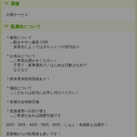
業種
介護サービス
配属先について
＊服装について
→動きやすい服装でOK
派遣先によってはポロシャツの貸与あり
＊お休みについて
→ご希望お聞かせください！
子育て・家事優先で／はじめは日数少なめで
などなど
＊産休育休取得実績あり！
＊施設について
→こだわりは担当にお申し付けください！
＊各種社会保険完備
＊直接雇用への切り替え
→ご希望があれば調整可能です
20代・30代・40代・50代・60代・しゅふ・未経験も活躍中！
異業種からの転職者も多いです！