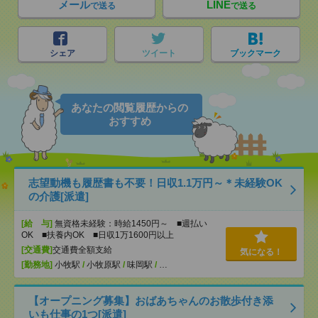
メール
LINE
で送る
で送る
シェア
ツイート
ブックマーク
あなたの閲覧履歴からの
おすすめ
志望動機も履歴書も不要！日収1.1万円～＊未経験OK
の介護[派遣]
[給 与]
無資格未経験：時給1450円～ ■週払い
OK ■扶養内OK ■日収1万1600円以上
[交通費]
交通費全額支給
気になる！
[勤務地]
小牧駅
/
小牧原駅
/
味岡駅
/
…
【オープニング募集】おばあちゃんのお散歩付き添
いも仕事の1つ[派遣]