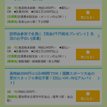
[給 与]
無資格未経験：時給1400円～ ■週払い
OK ■扶養内OK ■日収1万1200円以上
[交通費]
交通費全額支給（ガソリン代もOK！）
気になる！
[勤務地]
長泉なめり駅
/
下土狩駅
説明会参加で全員に【現金2千円相当プレゼント】生
活のお手伝い[派遣]
[給 与]
無資格未経験：時給1400円～ ■週払い
OK ■扶養内OK ■日収1万1200円以上
[交通費]
交通費全額支給（ガソリン代もOK！）
気になる！
[勤務地]
御殿場駅
/
南御殿場駅
/
富士岡駅
高時給2000円☆1日4時間でOK！国際スポーツ大会の
受付スタッフ☆来社不要！日払いOK♪/N1[アルバイ
ト]
[給 与]
時給2,000円～
[勤務地]
愛知県名古屋市中区金山（最寄り駅：金山
気になる！
駅）