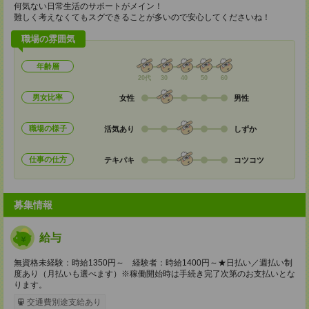
何気ない日常生活のサポートがメイン！
難しく考えなくてもスグできることが多いので安心してくださいね！
職場の雰囲気
年齢層
20代
30
40
50
60
男女比率
女性
男性
職場の様子
活気あり
しずか
仕事の仕方
テキパキ
コツコツ
募集情報
給与
無資格未経験：時給1350円～ 経験者：時給1400円～★日払い／週払い制
度あり（月払いも選べます）※稼働開始時は手続き完了次第のお支払いとな
ります。
交通費別途支給あり