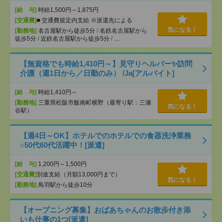
[給 与]
時給1,500円～1,875円
[交通費]
■ 交通費規定内支給 ※派遣先による
気になる！
[勤務地]
名古屋駅から徒歩5分
/
名鉄名古屋駅から
徒歩5分
/
近鉄名古屋駅から徒歩5分
/
…
【無資格でも時給1,410円～】見守りヘルパー✨訪問
介護（週1日から／日勤のみ） /Ja[アルバイト]
[給 与]
時給1,410円～
[勤務地]
三重県松阪市飯南町横野（最寄り駅：三瀬
気になる！
谷駅）
【週4日～OK】ホテルでのホテルでの食器洗浄業務
○50代60代活躍中！[派遣]
[給 与]
1,200円～1,500円
[交通費]
別途支給（月額13,000円まで）
気になる！
[勤務地]
鳥羽駅から徒歩10分
【オープニング募集】おばあちゃんのお散歩付き添
いも仕事の1つ[派遣]