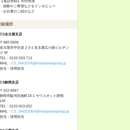
【電話登録】30分程度
・経験やご希望などをインタビュー
・お仕事のご紹介など
登録場所
CS名古屋支店
〒460-0008
名古屋市中区栄 2-3-1 名古屋広小路ビルヂン
グ 5F
TEL：0120-503-713
MAIL：
CS_NAGOYA@manpowergroup.jp
担当：採用担当
CS静岡支店
〒422-8067
静岡市駿河区南町18-1 サウスポット静岡
14F
TEL：0120-923-052
MAIL：
CS_SHIZUOKA@manpowergroup.jp
担当：採用担当