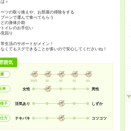
には＞
シーツの取り換えや、お部屋の掃除をする
スプーンで運んで食べてもらう
などの身体介助
やトイレのお手伝い
の見回り
日常生活のサポートがメイン！
えなくてもスグできることが多いので安心してくださいね！
雰囲気
層
20代
30
40
50
60
比率
女性
男性
様子
活気あり
しずか
仕方
テキパキ
コツコツ