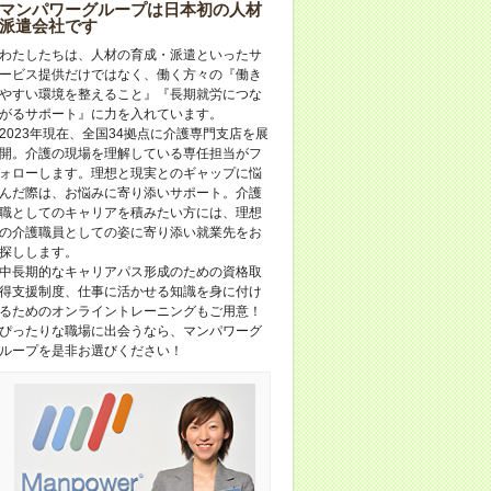
マンパワーグループは日本初の人材
派遣会社です
わたしたちは、人材の育成・派遣といったサ
ービス提供だけではなく、働く方々の『働き
やすい環境を整えること』『長期就労につな
がるサポート』に力を入れています。
2023年現在、全国34拠点に介護専門支店を展
開。介護の現場を理解している専任担当がフ
ォローします。理想と現実とのギャップに悩
んだ際は、お悩みに寄り添いサポート。介護
職としてのキャリアを積みたい方には、理想
の介護職員としての姿に寄り添い就業先をお
探しします。
中長期的なキャリアパス形成のための資格取
得支援制度、仕事に活かせる知識を身に付け
るためのオンライントレーニングもご用意！
ぴったりな職場に出会うなら、マンパワーグ
ループを是非お選びください！