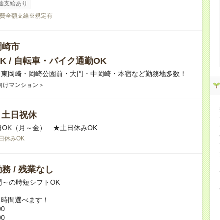
途支給あり
費全額支給※規定有
岡崎市
K / 自転車・バイク通勤OK
】東岡崎・岡崎公園前・大門・中岡崎・本宿など勤務地多数！
向けマンション＞
/ 土日祝休
日OK（月～金） ★土日休みOK
日休みOK
務 / 残業なし
間～の時短シフトOK
ト時間選べます！
00
00