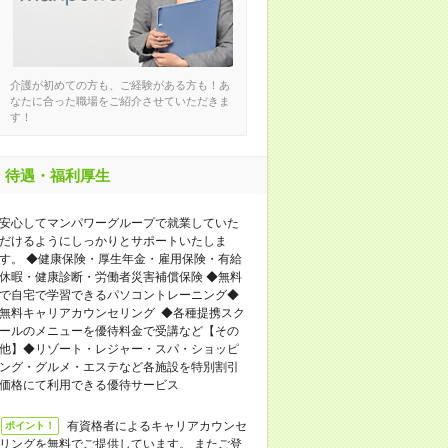
介護が初めての方も、ご経験がある方も！あ
なたに合った職場をご紹介させていただきま
す！
待遇・福利厚生
安心してマンパワーグループで就業していた
だけるようにしっかりとサポートいたしま
す。 ◆健康保険・厚生年金・雇用保険・有給
休暇・健康診断・労働者災害補償保険 ◆無料
で自宅で学習できるパソコントレーニング◆
無料キャリアカウンセリング ◆各種提携スク
ールのメニューを優待料金で受講など【その
他】◆リゾート・レジャー・スパ・ショッピ
ング・グルメ・エステなど各施設を特別割引
価格にて利用できる優待サービス
有資格者によるキャリアカウンセ
ポイント！
リングを無料でご提供しています。 またご登