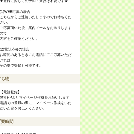
★登録に際しての予約・来社は不要です★
(1)WEB応募の場合
こちらからご連絡いたしますのでお待ちくだ
さい。
ご応募頂いた後、案内メールをお送りします
ので
内容をご確認ください。
(2)電話応募の場合
お時間のあるときにお電話にてご応募いただ
ければ
その場で登録も可能です。
持ち物
【電話登録】
弊社HPよりマイページ作成をお願いします
電話での登録の際に、マイページ作成をいた
だいた旨をお伝えください。
所要時間