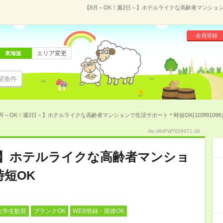
【8月～OK！週2日～】ホテルライクな高齢者マンションで
会員登録
エリア変更
東海版
望条件
月～OK！週2日～】ホテルライクな高齢者マンションで生活サポート＊時短OK(110991098
No.MNPWT829671-39
～】ホテルライクな高齢者マンショ
短OK
大学生歓迎
ブランクOK
WEB登録・面接OK