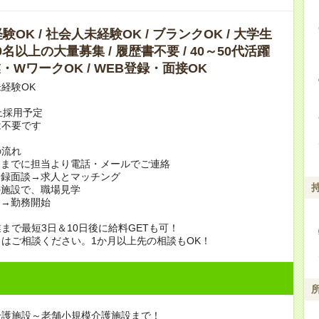
OK / 社会人未経験OK / ブランクOK / 大学生
10名以上の大量募集 / 履歴書不要 / 40～50代活躍
副業・WワークOK / WEB登録・面接OK
経験OK
上採用予定
は不要です
の流れ
日までに担当より電話・メールでご連絡
登録面談→求人とマッチング
の施設で、職場見学
定→勤務開始
まで最短3日＆10日後に給料GETも可！
はご相談ください。1か月以上先の相談もOK！
介護施設～老舗小規模介護施設まで！