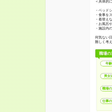
＜具体的
・ベッド
・食事を
・着替え
・お風呂
・施設内
何気ない
難しく考
職場の
年齢
男女
職場の
仕事の