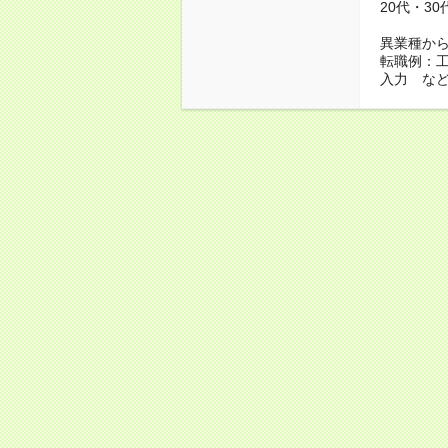
20代・3
異業種か
転職例：
入力 な