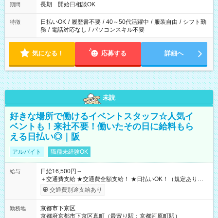
長期 開始日相談OK
期間
日払いOK
/
履歴書不要
/
40～50代活躍中
/
服装自由
/
シフト勤
特徴
務
/
電話対応なし
/
パソコンスキル不要
気になる！
応募する
詳細へ
未読
好きな場所で働けるイベントスタッフ☆人気イ
ベントも！来社不要！働いたその日に給料もら
える日払い◎｜阪
アルバイト
職種未経験OK
日給16,500円～
給与
＋交通費支給 ★交通費全額支給！ ★日払いOK！（規定あり） ┗
働いたその日に現金GET♪ お仕事後はコンビニATMから 日払
交通費別途支給あり
い分を引き落とせます！ 【試用期間】試用期間なし
京都市下京区
勤務地
京都府京都市下京区真町（最寄り駅：京都河原町駅）