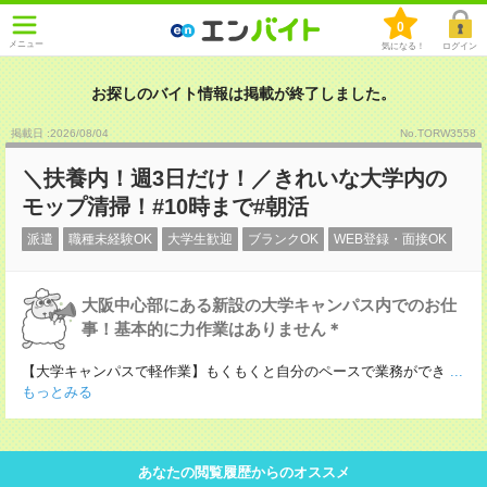
0
メニュー
気になる！
ログイン
お探しのバイト情報は掲載が終了しました。
掲載日 :2026
/
08
/
04
No.TORW3558
＼扶養内！週3日だけ！／きれいな大学内の
モップ清掃！#10時まで#朝活
派遣
職種未経験OK
大学生歓迎
ブランクOK
WEB登録・面接OK
大阪中心部にある新設の大学キャンパス内でのお仕
事！基本的に力作業はありません＊
【大学キャンパスで軽作業】もくもくと自分のペースで業務ができ
...
もっとみる
あなたの閲覧履歴からのオススメ