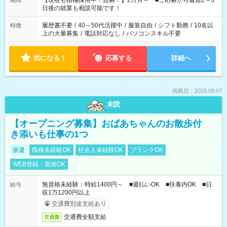
【現在も積極採用中！急募！】2カ月～ ■ご応募から最短2～3
期間
の方へ 今ご覧のお仕事で希望する勤務時間と、もう1つのお仕事
日後の就業も相談可能です！
の勤務時間。 合計で週40時間を超える場合は応募できません。
履歴書不要
/
40～50代活躍中
/
服装自由
/
シフト勤務
/
10名以
特徴
上の大量募集
/
電話対応なし
/
パソコンスキル不要
気になる！
応募する
詳細へ
掲載日：2026.08.07
未読
【オープニング募集】おばあちゃんのお散歩付
き添いも仕事の1つ
派遣
職種未経験OK
社会人未経験OK
ブランクOK
WEB登録・面接OK
無資格未経験：時給1400円～ ■週払いOK ■扶養内OK ■日
給与
収1万1200円以上
交通費別途支給あり
交通費全額支給
交通費