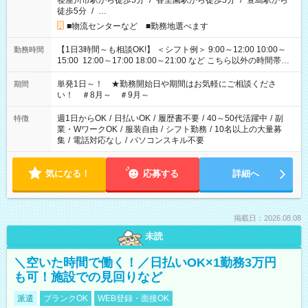
寝屋川市駅から徒歩5分
/
香里園駅から徒歩5分
/
萱島駅から
徒歩5分
/
…
■物流センターなど ■勤務地選べます
【1日3時間～も相談OK!】 ＜シフト例＞ 9:00～12:00 10:00～
勤務時間
15:00 12:00～17:00 18:00～21:00 など こちら以外の時間帯も
お気軽にご相談ください！
単発1日～！ ★勤務開始日や期間はお気軽にご相談くださ
期間
い！ ＃8月～ ＃9月～
週1日からOK
/
日払いOK
/
履歴書不要
/
40～50代活躍中
/
副
特徴
業・WワークOK
/
服装自由
/
シフト勤務
/
10名以上の大量募
集
/
電話対応なし
/
パソコンスキル不要
気になる！
応募する
詳細へ
掲載日：2026.08.08
未読
＼空いた時間で働く！／日払いOK×1勤務3万円
も可！施設での見回りなど
派遣
ブランクOK
WEB登録・面接OK