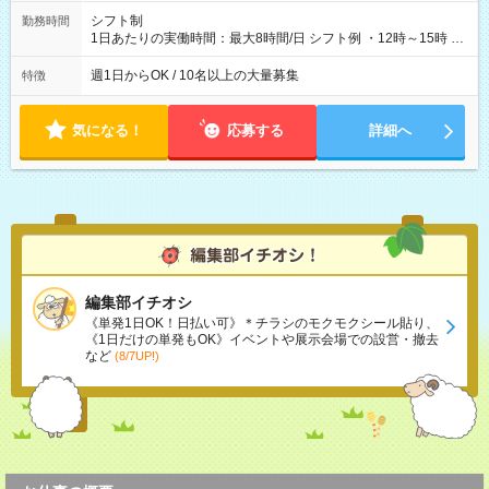
シフト制
勤務時間
1日あたりの実働時間：最大8時間/日 シフト例 ・12時～15時 入
社後、就業可能シフトをご確認の上、申請してください。
週1日からOK / 10名以上の大量募集
特徴
気になる！
応募する
詳細へ
編集部イチオシ
《単発1日OK！日払い可》＊チラシのモクモクシール貼り、
《1日だけの単発もOK》イベントや展示会場での設営・撤去
など
(8/7UP!)