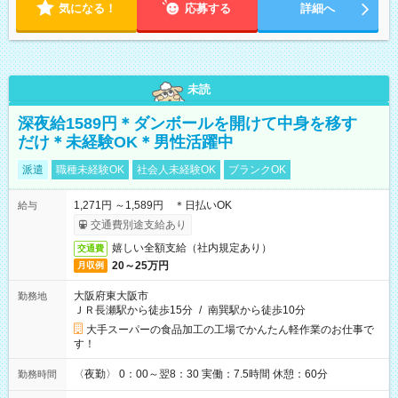
気になる！
応募する
詳細へ
未読
深夜給1589円＊ダンボールを開けて中身を移す
だけ＊未経験OK＊男性活躍中
派遣
職種未経験OK
社会人未経験OK
ブランクOK
1,271円 ～1,589円 ＊日払いOK
給与
交通費別途支給あり
嬉しい全額支給（社内規定あり）
交通費
20～25万円
月収例
大阪府東大阪市
勤務地
ＪＲ長瀬駅から徒歩15分
/
南巽駅から徒歩10分
大手スーパーの食品加工の工場でかんたん軽作業のお仕事で
す！
〈夜勤〉 0：00～翌8：30 実働：7.5時間 休憩：60分
勤務時間