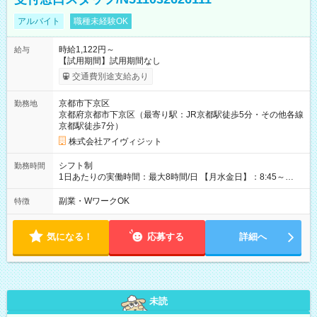
アルバイト
職種未経験OK
時給1,122円～
給与
【試用期間】試用期間なし
交通費別途支給あり
京都市下京区
勤務地
京都府京都市下京区（最寄り駅：JR京都駅徒歩5分・その他各線
京都駅徒歩7分）
株式会社アイヴィジット
シフト制
勤務時間
1日あたりの実働時間：最大8時間/日 【月水金日】：8:45～
16:30 【火木】：8:45～19:00 週3日～OK、シフト制 ※扶養内
勤務OK ※月1回～2回程度、日曜日出勤をお願いします。 ※時間
副業・WワークOK
特徴
内にて5時間～のシフト組み合わせ※固定シフトではございませ
ん。
気になる！
応募する
詳細へ
未読