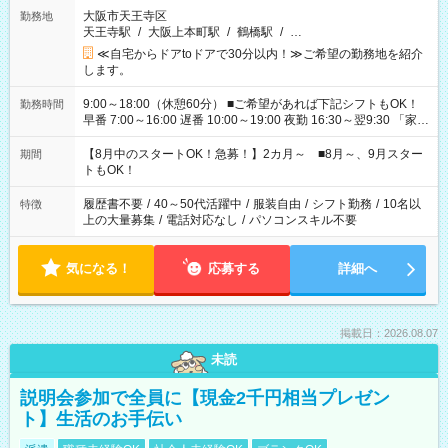
大阪市天王寺区
勤務地
天王寺駅
/
大阪上本町駅
/
鶴橋駅
/
…
≪自宅からドアtoドアで30分以内！≫ご希望の勤務地を紹介
します。
9:00～18:00（休憩60分） ■ご希望があれば下記シフトもOK！
勤務時間
早番 7:00～16:00 遅番 10:00～19:00 夜勤 16:30～翌9:30 「家族
と休みを合わせたい」 「余裕を持って夕飯の準備がしたい」
「できれば残業はしたくない」 など、ご希望を教えてください
【8月中のスタートOK！急募！】2カ月～ ■8月～、9月スター
期間
ね。 ※Wワーク希望の方へ 今ご覧のお仕事で希望する勤務時間
トもOK！
と、もう1つのお仕事の勤務時間。 合計で週40時間を超える場
合は応募できません。
履歴書不要
/
40～50代活躍中
/
服装自由
/
シフト勤務
/
10名以
特徴
上の大量募集
/
電話対応なし
/
パソコンスキル不要
気になる！
応募する
詳細へ
掲載日：2026.08.07
未読
説明会参加で全員に【現金2千円相当プレゼン
ト】生活のお手伝い