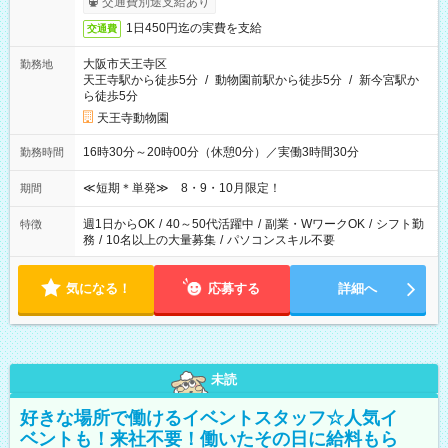
交通費別途支給あり
1日450円迄の実費を支給
交通費
大阪市天王寺区
勤務地
天王寺駅から徒歩5分
/
動物園前駅から徒歩5分
/
新今宮駅か
ら徒歩5分
天王寺動物園
16時30分～20時00分（休憩0分）／実働3時間30分
勤務時間
≪短期＊単発≫ 8・9・10月限定！
期間
週1日からOK
/
40～50代活躍中
/
副業・WワークOK
/
シフト勤
特徴
務
/
10名以上の大量募集
/
パソコンスキル不要
気になる！
応募する
詳細へ
未読
好きな場所で働けるイベントスタッフ☆人気イ
ベントも！来社不要！働いたその日に給料もら