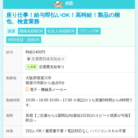
未読
座り仕事！給与即払いOK！高時給！製品の梱
包、検査業務
派遣
職種未経験OK
社会人未経験OK
ブランクOK
WEB登録・面接OK
時給1400円
給与
交通費別途支給あり
交通費支給有り
交通費
大阪府寝屋川市
勤務地
寝屋川市駅から徒歩5分
電子・機械系メーカー
10:00～16:00 10:00～17:00 ※表記のうち実働5時間から6時間で
勤務時間
す。
長期【ご応募から1週間以内(最短2日目)のスピード就業が可能】
期間
即日～
日払いOK
/
履歴書不要
/
電話対応なし
/
パソコンスキル不要
特徴