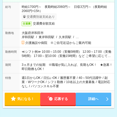
時給1700円～ 夜勤時給2060円～ 日収3万円～（夜勤時給
給与
2060円×15h）
交通費別途支給あり
交通費全額支給
交通費
大阪府岸和田市
勤務地
岸和田駅
/
東岸和田駅
/
久米田駅
/
…
介護施設や病院 ※ご自宅近辺からご案内可能
≪シフト例≫ 10:00～15:00（実働5時間） 12:00～17:00（実働
勤務時間
5時間） 17:00～翌10:00（実働15時間）など ご希望に応じて、
働く時間は調整できます！ お気軽に担当へ相談ください！
3ヵ月までの短期 ※職場が気に入れば、長期もOK！ ★急募！
期間
即日勤務もOK！
週1日からOK
/
日払いOK
/
履歴書不要
/
40～50代活躍中
/
副
特徴
業・WワークOK
/
シフト勤務
/
10名以上の大量募集
/
電話対応
なし
/
パソコンスキル不要
気になる！
応募する
詳細へ