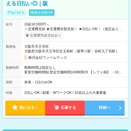
える日払い◎｜阪
アルバイト
職種未経験OK
日給16,500円～
給与
＋交通費支給 ★交通費全額支給！ ★日払いOK！（規定あり） ┗
働いたその日に現金GET♪ お仕事後はコンビニATMから 日払
交通費別途支給あり
い分を引き落とせます！ 【試用期間】試用期間なし
大阪市天王寺区
勤務地
大阪府大阪市天王寺区生玉前町（最寄り駅：谷町九丁目駅）
株式会社ワンベルウッズ
勤務時間は指定なし
勤務時間
変形労働時間制 想定労働時間160時間/月 【シフト例】 ・10：
00～20：00
単発・1日のみOK
期間
日払いOK / 副業・WワークOK / 10名以上の大量募集
特徴
気になる！
応募する
詳細へ