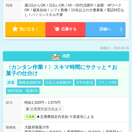
週1日からOK
/
日払いOK
/
40～50代活躍中
/
副業・Wワーク
特徴
OK
/
服装自由
/
シフト勤務
/
10名以上の大量募集
/
電話対応な
し
/
パソコンスキル不要
気になる！
応募する
詳細へ
掲載日：2026.08.06
未読
〈カンタン作業！〉スキマ時間にサクッと＊お
菓子の仕分け
派遣
職種未経験OK
社会人未経験OK
大学生歓迎
ブランクOK
WEB登録・面接OK
時給1,500円～1,875円
給与
交通費別途支給あり
■ 交通費規定内支給 ※派遣先による
交通費
大阪府寝屋川市
勤務地