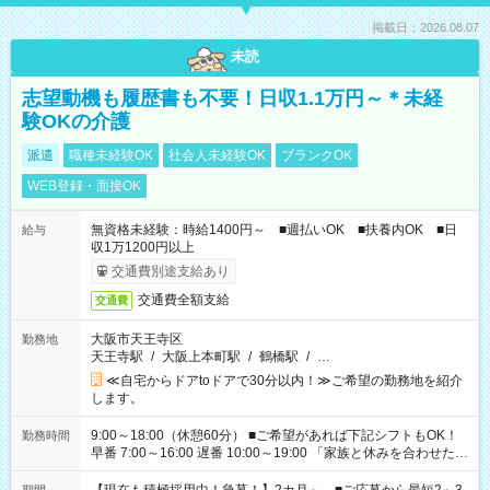
掲載日：2026.08.07
未読
志望動機も履歴書も不要！日収1.1万円～＊未経
験OKの介護
派遣
職種未経験OK
社会人未経験OK
ブランクOK
WEB登録・面接OK
無資格未経験：時給1400円～ ■週払いOK ■扶養内OK ■日
給与
収1万1200円以上
交通費別途支給あり
交通費全額支給
交通費
大阪市天王寺区
勤務地
天王寺駅
/
大阪上本町駅
/
鶴橋駅
/
…
≪自宅からドアtoドアで30分以内！≫ご希望の勤務地を紹介
します。
9:00～18:00（休憩60分） ■ご希望があれば下記シフトもOK！
勤務時間
早番 7:00～16:00 遅番 10:00～19:00 「家族と休みを合わせた
い」 「余裕を持って夕飯の準備がしたい」 「できれば残業はし
たくない」 など、ご希望を教えてくださいね。 ※Wワーク希望