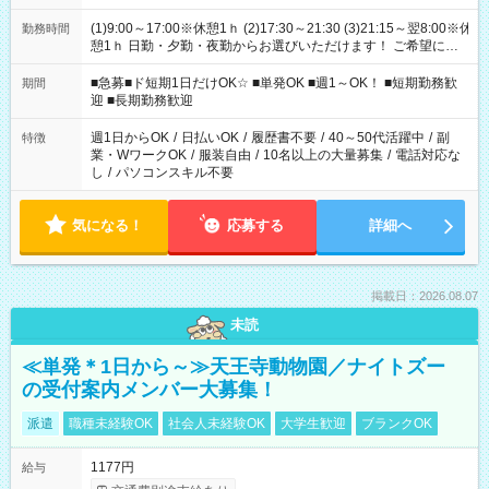
(1)9:00～17:00※休憩1ｈ (2)17:30～21:30 (3)21:15～翌8:00※休
勤務時間
憩1ｈ 日勤・夕勤・夜勤からお選びいただけます！ ご希望に合
わせて働けるお仕事です(*^^*) 【その他選べる勤務時間】 8-17
時/9-17時/9-18時/10-18時/11-21時/18-22時/20-翌4時/21-翌5
■急募■ド短期1日だけOK☆ ■単発OK ■週1～OK！ ■短期勤務歓
期間
時/22-翌6時/0-翌8時 ご自身のご都合で選んで頂ける完全自由シ
迎 ■長期勤務歓迎
フト！
週1日からOK
/
日払いOK
/
履歴書不要
/
40～50代活躍中
/
副
特徴
業・WワークOK
/
服装自由
/
10名以上の大量募集
/
電話対応な
し
/
パソコンスキル不要
気になる！
応募する
詳細へ
掲載日：2026.08.07
未読
≪単発＊1日から～≫天王寺動物園／ナイトズー
の受付案内メンバー大募集！
派遣
職種未経験OK
社会人未経験OK
大学生歓迎
ブランクOK
1177円
給与