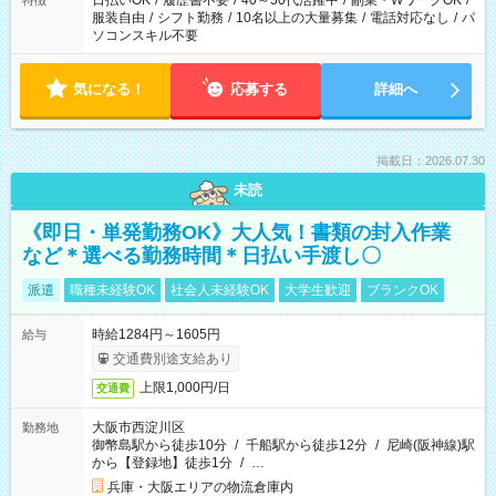
日払いOK
/
履歴書不要
/
40～50代活躍中
/
副業・WワークOK
/
特徴
服装自由
/
シフト勤務
/
10名以上の大量募集
/
電話対応なし
/
パ
ソコンスキル不要
気になる！
応募する
詳細へ
掲載日：2026.07.30
未読
《即日・単発勤務OK》大人気！書類の封入作業
など＊選べる勤務時間＊日払い手渡し〇
派遣
職種未経験OK
社会人未経験OK
大学生歓迎
ブランクOK
時給1284円～1605円
給与
交通費別途支給あり
上限1,000円/日
交通費
大阪市西淀川区
勤務地
御幣島駅から徒歩10分
/
千船駅から徒歩12分
/
尼崎(阪神線)駅
から【登録地】徒歩1分
/
…
兵庫・大阪エリアの物流倉庫内