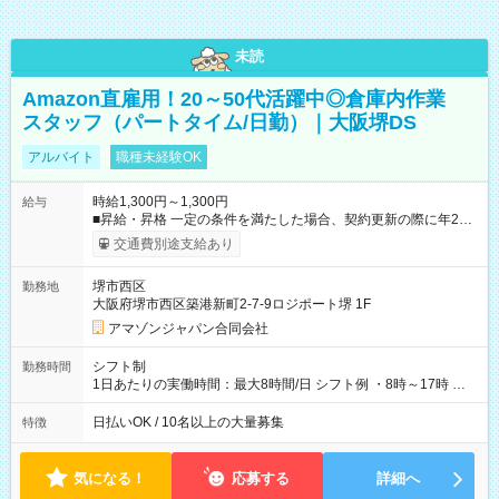
未読
Amazon直雇用！20～50代活躍中◎倉庫内作業
スタッフ（パートタイム/日勤）｜大阪堺DS
アルバイト
職種未経験OK
時給1,300円～1,300円
給与
■昇給・昇格 一定の条件を満たした場合、契約更新の際に年2回
まで昇給の機会があります。 ■正社員登用制度あり ※月末締/翌
交通費別途支給あり
月25日支払い ※時間外手当、別途支給 ※深夜割増賃金 (22:00～
翌5:00までは時給が25%UPします) ☆給与前払い制度有！
堺市西区
勤務地
☆Amazon直雇用で安定して働けます！ 【試用期間】試用期間
大阪府堺市西区築港新町2-7-9ロジポート堺 1F
あり 試用期間の長さ：1週間 雇用形態、給与は本採用時と同じ
です。
アマゾンジャパン合同会社
シフト制
勤務時間
1日あたりの実働時間：最大8時間/日 シフト例 ・8時～17時 ・
12時～21時
日払いOK / 10名以上の大量募集
特徴
気になる！
応募する
詳細へ