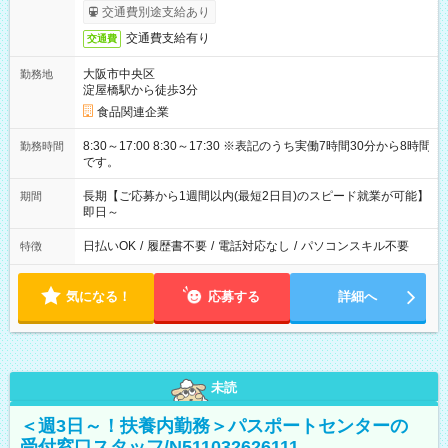
交通費別途支給あり
交通費支給有り
交通費
大阪市中央区
勤務地
淀屋橋駅から徒歩3分
食品関連企業
8:30～17:00 8:30～17:30 ※表記のうち実働7時間30分から8時間
勤務時間
です。
長期【ご応募から1週間以内(最短2日目)のスピード就業が可能】
期間
即日～
日払いOK
/
履歴書不要
/
電話対応なし
/
パソコンスキル不要
特徴
気になる！
応募する
詳細へ
未読
＜週3日～！扶養内勤務＞パスポートセンターの
受付窓口スタッフ/N511032626111