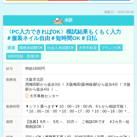
掲載日：2026.08.06
未読
〈PC入力できればOK〉模試結果もくもく入力
＃服装ネイル自由＃短時間OK＃日払
派遣
職種未経験OK
社会人未経験OK
大学生歓迎
ブランクOK
WEB登録・面接OK
時給1600円
給与
大阪市北区
勤務地
西梅田駅から徒歩3分
/
大阪梅田(阪神線)駅から徒歩4分
/
大阪
駅から徒歩4分
/
…
大手事務センター
▼シフト選べます▼ 10：00～19：00 内、6ｈから相談可能！
勤務時間
＊10：00～16：00 ＊10：00～17：00 ＊10：00～18：00 ＊
11：00～19：00 ＊12：00～19：00 ＊13：00～19：00
【急募】8月～、9月～、10月～ ご相談OKです ＃2カ月～短
期間
期相談OK！