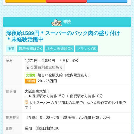
未読
深夜給1589円＊スーパーのパック肉の盛り付け
＊未経験活躍中
派遣
職種未経験OK
社会人未経験OK
ブランクOK
1,271円 ～1,589円 ＊日払いOK
給与
交通費別途支給あり
嬉しい全額支給（社内規定あり）
交通費
20～25万円
月収例
大阪府東大阪市
勤務地
ＪＲ長瀬駅から徒歩15分
/
南巽駅から徒歩10分
大手スーパーの食品加工の工場でかんたん軽作業のお仕事で
す！
〈夜勤〉 0：00～翌8：30 実働：7.5時間 休憩：60分
勤務時間
長期 開始日相談OK
期間