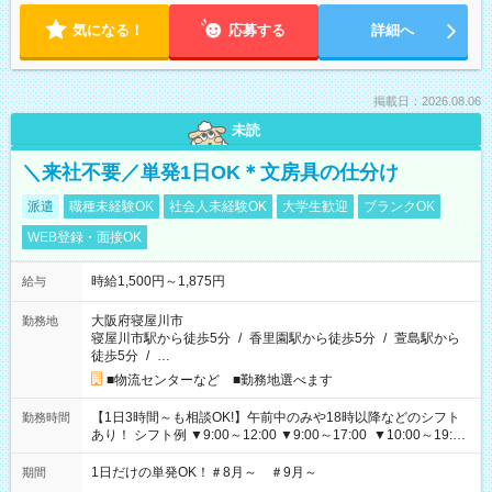
気になる！
応募する
詳細へ
掲載日：2026.08.06
未読
＼来社不要／単発1日OK＊文房具の仕分け
派遣
職種未経験OK
社会人未経験OK
大学生歓迎
ブランクOK
WEB登録・面接OK
時給1,500円～1,875円
給与
大阪府寝屋川市
勤務地
寝屋川市駅から徒歩5分
/
香里園駅から徒歩5分
/
萱島駅から
徒歩5分
/
…
■物流センターなど ■勤務地選べます
【1日3時間～も相談OK!】午前中のみや18時以降などのシフト
勤務時間
あり！ シフト例 ▼9:00～12:00 ▼9:00～17:00 ▼10:00～19:00
▼18:00～21:00
1日だけの単発OK！＃8月～ ＃9月～
期間