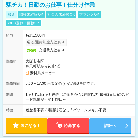
駅チカ！日勤のお仕事！仕分け作業
派遣
職種未経験OK
社会人未経験OK
ブランクOK
WEB登録・面接OK
時給1500円
給与
交通費別途支給あり
交通費支給有り
交通費
大阪市港区
勤務地
弁天町駅から徒歩5分
素材系メーカー
8:30～17:30 ※表記のうち実働8時間です。
勤務時間
1ヶ月以上3ヶ月未満【ご応募から1週間以内(最短2日目)のスピ
期間
ード就業が可能】即日～
履歴書不要
/
電話対応なし
/
パソコンスキル不要
特徴
気になる！
応募する
詳細へ