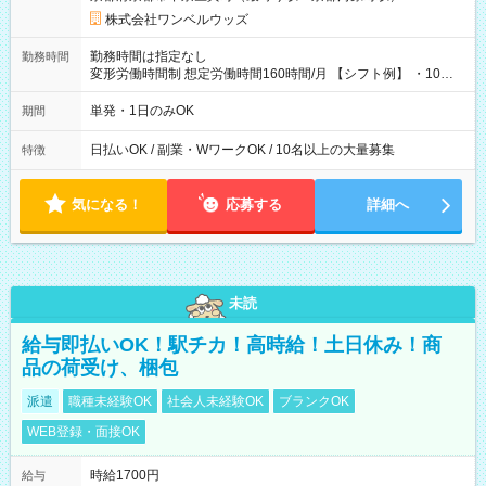
株式会社ワンベルウッズ
勤務時間は指定なし
勤務時間
変形労働時間制 想定労働時間160時間/月 【シフト例】 ・10：
00～20：00
単発・1日のみOK
期間
日払いOK / 副業・WワークOK / 10名以上の大量募集
特徴
気になる！
応募する
詳細へ
未読
給与即払いOK！駅チカ！高時給！土日休み！商
品の荷受け、梱包
派遣
職種未経験OK
社会人未経験OK
ブランクOK
WEB登録・面接OK
時給1700円
給与