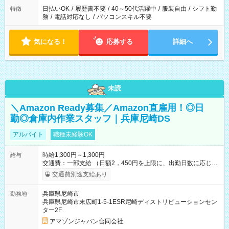
日払いOK
/
履歴書不要
/
40～50代活躍中
/
服装自由
/
シフト勤
特徴
務
/
電話対応なし
/
パソコンスキル不要
気になる！
応募する
詳細へ
未読
＼Amazon Ready募集／Amazon直雇用！◎日
勤◎倉庫内作業スタッフ｜兵庫尼崎DS
アルバイト
職種未経験OK
時給1,300円～1,300円
給与
交通費：一部支給 （日額2，450円を上限に、出勤日数に応じて
実費支給） ※22:00～翌5:00までは時給25%UP！ ■給与前払い
交通費別途支給あり
制度あり ※前払い額の上限あり、手数料無料（Amazon負担）
そのほか所定の条件が適用されます 【試用期間】試用期間なし
兵庫県尼崎市
勤務地
兵庫県尼崎市末広町1-5-1ESR尼崎ディストリビューションセン
ター2F
アマゾンジャパン合同会社