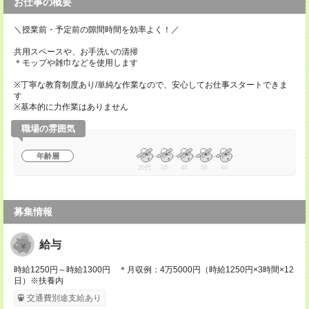
お仕事の概要
＼授業前・予定前の隙間時間を効率よく！／
共用スペースや、お手洗いの清掃
＊モップや雑巾などを使用します
※丁寧な教育制度あり/単純な作業なので、安心してお仕事スタートできま
す
※基本的に力作業はありません
職場の雰囲気
年齢層
20代
30
40
50
60
募集情報
給与
時給1250円～時給1300円 ＊月収例：4万5000円（時給1250円×3時間×12
日）※扶養内
交通費別途支給あり