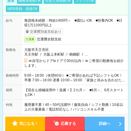
派遣
職種未経験OK
社会人未経験OK
ブランクOK
WEB登録・面接OK
無資格未経験：時給1400円～ ■週払いOK ■扶養内OK ■日
給与
収1万1200円以上
交通費別途支給あり
交通費全額支給
交通費
大阪市天王寺区
勤務地
天王寺駅
/
大阪上本町駅
/
鶴橋駅
/
…
≪自宅からドアtoドアで30分以内！≫ご希望の勤務地を紹介
します。
9:00～18:00（休憩60分） ■ご希望があれば下記シフトもOK！
勤務時間
早番 7:00～16:00 遅番 10:00～19:00 「家族と休みを合わせた
い」 「余裕を持って夕飯の準備がしたい」 「できれば残業はし
たくない」 など、ご希望を教えてくださいね。 ※Wワーク希望
【現在も積極採用中！急募！】2カ月～ ■8月～、9月スタート
期間
の方へ 今ご覧のお仕事で希望する勤務時間と、もう1つのお仕事
もOK！
の勤務時間。 合計で週40時間を超える場合は応募できません。
履歴書不要
/
40～50代活躍中
/
服装自由
/
シフト勤務
/
10名以
特徴
上の大量募集
/
電話対応なし
/
パソコンスキル不要
気になる！
応募する
詳細へ