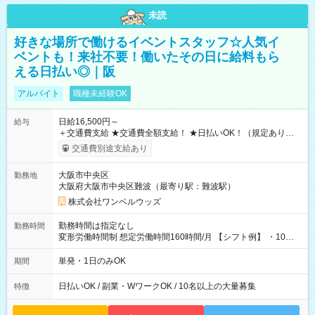
未読
好きな場所で働けるイベントスタッフ☆人気イ
ベントも！来社不要！働いたその日に給料もら
える日払い◎｜阪
アルバイト
職種未経験OK
日給16,500円～
給与
＋交通費支給 ★交通費全額支給！ ★日払いOK！（規定あり） ┗
働いたその日に現金GET♪ お仕事後はコンビニATMから 日払
交通費別途支給あり
い分を引き落とせます！ 【試用期間】試用期間なし
大阪市中央区
勤務地
大阪府大阪市中央区難波（最寄り駅：難波駅）
株式会社ワンベルウッズ
勤務時間は指定なし
勤務時間
変形労働時間制 想定労働時間160時間/月 【シフト例】 ・10：
00～20：00
単発・1日のみOK
期間
日払いOK / 副業・WワークOK / 10名以上の大量募集
特徴