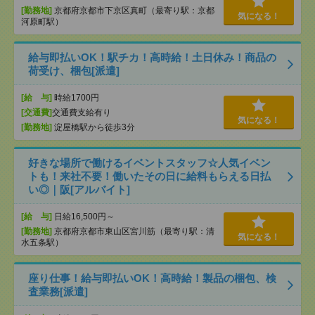
[勤務地]
京都府京都市下京区真町（最寄り駅：京都
気になる！
河原町駅）
給与即払いOK！駅チカ！高時給！土日休み！商品の
荷受け、梱包[派遣]
[給 与]
時給1700円
[交通費]
交通費支給有り
気になる！
[勤務地]
淀屋橋駅から徒歩3分
好きな場所で働けるイベントスタッフ☆人気イベン
トも！来社不要！働いたその日に給料もらえる日払
い◎｜阪[アルバイト]
[給 与]
日給16,500円～
[勤務地]
京都府京都市東山区宮川筋（最寄り駅：清
気になる！
水五条駅）
座り仕事！給与即払いOK！高時給！製品の梱包、検
査業務[派遣]