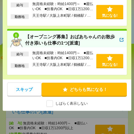
シェア
ツイート
ブックマーク
無資格未経験：時給1400円～ ■週払
給与
いOK ■扶養内OK ■日収1万1200円
以上
天王寺駅 / 大阪上本町駅 / 鶴橋駅 / …
気になる!
勤務地
あなたの閲覧履歴からの
おすすめ
【オープニング募集】おばあちゃんのお散歩
付き添いも仕事の1つ[派遣]
無資格未経験：時給1400円～ ■週払
給与
志望動機も履歴書も不要！日収1.1万円～＊未経験OK
いOK ■扶養内OK ■日収1万1200円
の介護[派遣]
以上
天王寺駅 / 大阪上本町駅 / 鶴橋駅 / …
気になる!
勤務地
[給 与]
無資格未経験：時給1400円～ ■週払い
OK ■扶養内OK ■日収1万1200円以上
[交通費]
交通費全額支給
気になる！
スキップ
どちらも気になる！
[勤務地]
天王寺駅
/
大阪上本町駅
/
鶴橋駅
/
…
しばらく表示しない
【オープニング募集】おばあちゃんのお散歩付き添
いも仕事の1つ[派遣]
[給 与]
無資格未経験：時給1400円～ ■週払い
OK ■扶養内OK ■日収1万1200円以上