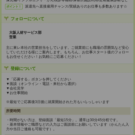
保完備/インフルエンザ・がん検診等補助/保養所施設利用/定期健康診断など
派遣先へ直接雇用チャンス/実績ありのお仕事も多数あります☆
ポイント！
フォローについて
大阪人材サービス部
営業
主に東レ本社の営業担当をしています。ご就業前にも職場の雰囲気など安心
していただける様にご案内します。もちろん、お仕事スタート後のフォロー
もお任せください！お気軽にご応募ください！
登録について
▼「応募する」ボタンを押してください
▼面談（オンライン・電話・来社から選択）
▼会社見学
▼お仕事開始
※最短でご応募後3日後に就業開始された方もいらっしゃいます
所要時間
・時間がない方は、登録面談「最短15分」。通常は30分45分程です。
・基本情報やご職歴などの入力はご面談前にお願いしています（かんたん入
力や当日ご連絡も可能です）。