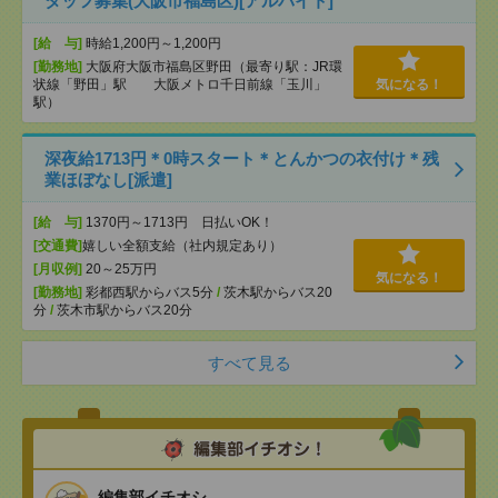
タッフ募集(大阪市福島区)[アルバイト]
[給 与]
時給1,200円～1,200円
[勤務地]
大阪府大阪市福島区野田（最寄り駅：JR環
状線「野田」駅 大阪メトロ千日前線「玉川」
気になる！
駅）
深夜給1713円＊0時スタート＊とんかつの衣付け＊残
業ほぼなし[派遣]
[給 与]
1370円～1713円 日払いOK！
[交通費]
嬉しい全額支給（社内規定あり）
[月収例]
20～25万円
気になる！
[勤務地]
彩都西駅からバス5分
/
茨木駅からバス20
分
/
茨木市駅からバス20分
すべて見る
編集部イチオシ