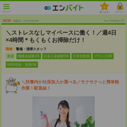
0
メニュー
気になる！
ログイン
NEW
掲載日 :2026
/
08
/
06
No.TORW2175
＼ストレスなしマイペースに働く！／週4日
×4時間＊もくもくお掃除だけ！
職種：
警備・清掃スタッフ
派遣
職種未経験OK
社会人未経験OK
大学生歓迎
ブランクOK
WEB登録・面接OK
＼扶養内か社保加入か選べる／サクサクっと簡単軽
作業！駅直結！