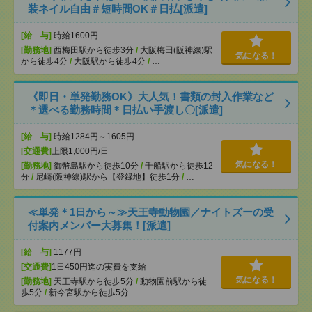
装ネイル自由＃短時間OK＃日払[派遣]
[給 与]
時給1600円
[勤務地]
西梅田駅から徒歩3分
/
大阪梅田(阪神線)駅
気になる！
から徒歩4分
/
大阪駅から徒歩4分
/
…
《即日・単発勤務OK》大人気！書類の封入作業など
＊選べる勤務時間＊日払い手渡し〇[派遣]
[給 与]
時給1284円～1605円
[交通費]
上限1,000円/日
気になる！
[勤務地]
御幣島駅から徒歩10分
/
千船駅から徒歩12
分
/
尼崎(阪神線)駅から【登録地】徒歩1分
/
…
≪単発＊1日から～≫天王寺動物園／ナイトズーの受
付案内メンバー大募集！[派遣]
[給 与]
1177円
[交通費]
1日450円迄の実費を支給
気になる！
[勤務地]
天王寺駅から徒歩5分
/
動物園前駅から徒
歩5分
/
新今宮駅から徒歩5分