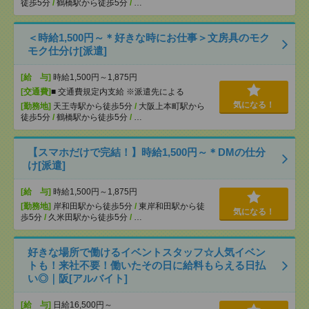
徒歩5分
/
鶴橋駅から徒歩5分
/
…
＜時給1,500円～＊好きな時にお仕事＞文房具のモク
モク仕分け[派遣]
[給 与]
時給1,500円～1,875円
[交通費]
■ 交通費規定内支給 ※派遣先による
気になる！
[勤務地]
天王寺駅から徒歩5分
/
大阪上本町駅から
徒歩5分
/
鶴橋駅から徒歩5分
/
…
【スマホだけで完結！】時給1,500円～＊DMの仕分
け[派遣]
[給 与]
時給1,500円～1,875円
[勤務地]
岸和田駅から徒歩5分
/
東岸和田駅から徒
気になる！
歩5分
/
久米田駅から徒歩5分
/
…
好きな場所で働けるイベントスタッフ☆人気イベン
トも！来社不要！働いたその日に給料もらえる日払
い◎｜阪[アルバイト]
[給 与]
日給16,500円～