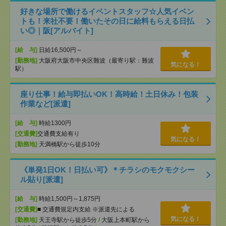
好きな場所で働けるイベントスタッフ☆人気イベン
トも！来社不要！働いたその日に給料もらえる日払
い◎｜阪[アルバイト]
[給 与]
日給16,500円～
[勤務地]
大阪府大阪市中央区難波（最寄り駅：難波
気になる！
駅）
座り仕事！給与即払いOK！高時給！土日休み！包装
作業など[派遣]
[給 与]
時給1300円
[交通費]
交通費支給有り
気になる！
[勤務地]
天満橋駅から徒歩10分
《単発1日OK！日払い可》＊チラシのモクモクシー
ル貼り[派遣]
[給 与]
時給1,500円～1,875円
[交通費]
■ 交通費規定内支給 ※派遣先による
気になる！
[勤務地]
天王寺駅から徒歩5分
/
大阪上本町駅から