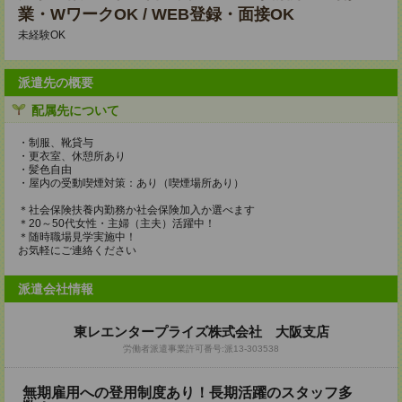
業・WワークOK / WEB登録・面接OK
未経験OK
派遣先の概要
配属先について
・制服、靴貸与
・更衣室、休憩所あり
・髪色自由
・屋内の受動喫煙対策：あり（喫煙場所あり）
＊社会保険扶養内勤務か社会保険加入か選べます
＊20～50代女性・主婦（主夫）活躍中！
＊随時職場見学実施中！
お気軽にご連絡ください
派遣会社情報
東レエンタープライズ株式会社 大阪支店
労働者派遣事業許可番号:派13-303538
無期雇用への登用制度あり！長期活躍のスタッフ多