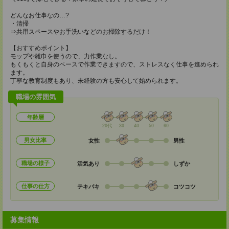
どんなお仕事なの…?
・清掃
⇒共用スペースやお手洗いなどのお掃除するだけ！
【おすすめポイント】
モップや雑巾を使うので、力作業なし。
もくもくと自身のペースで作業できますので、ストレスなく仕事を進められ
ます。
丁寧な教育制度もあり、未経験の方も安心して始められます。
職場の雰囲気
年齢層
20代
30
40
50
60
男女比率
女性
男性
職場の様子
活気あり
しずか
仕事の仕方
テキパキ
コツコツ
募集情報