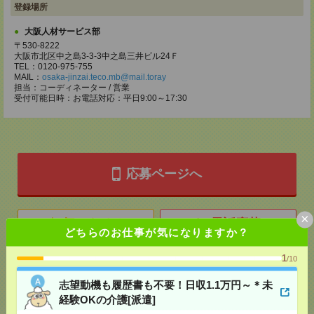
登録場所
大阪人材サービス部
〒530-8222
大阪市北区中之島3-3-3中之島三井ビル24Ｆ
TEL：0120-975-755
MAIL：
osaka-jinzai.teco.mb@mail.toray
担当：コーディネーター / 営業
受付可能日時：お電話対応：平日9:00～17:30
応募ページへ
×
気になる！
電話応募
どちらのお仕事が気になりますか？
1
/10
メール
LINE
で送る
で送る
志望動機も履歴書も不要！日収1.1万円～＊未
経験OKの介護[派遣]