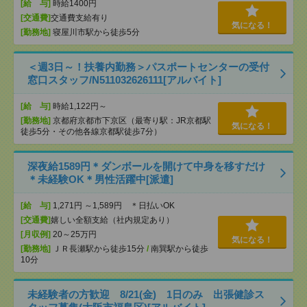
[給 与]
時給1400円
[交通費]
交通費支給有り
気になる！
[勤務地]
寝屋川市駅から徒歩5分
＜週3日～！扶養内勤務＞パスポートセンターの受付
窓口スタッフ/N511032626111[アルバイト]
[給 与]
時給1,122円～
[勤務地]
京都府京都市下京区（最寄り駅：JR京都駅
気になる！
徒歩5分・その他各線京都駅徒歩7分）
深夜給1589円＊ダンボールを開けて中身を移すだけ
＊未経験OK＊男性活躍中[派遣]
[給 与]
1,271円 ～1,589円 ＊日払いOK
[交通費]
嬉しい全額支給（社内規定あり）
[月収例]
20～25万円
気になる！
[勤務地]
ＪＲ長瀬駅から徒歩15分
/
南巽駅から徒歩
10分
未経験者の方歓迎 8/21(金) 1日のみ 出張健診ス