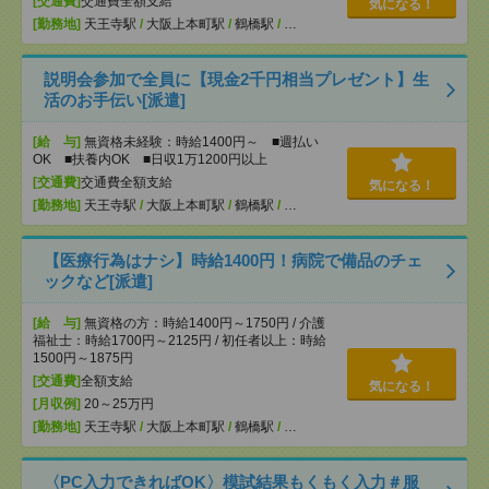
[交通費]
交通費全額支給
気になる！
[勤務地]
天王寺駅
/
大阪上本町駅
/
鶴橋駅
/
…
説明会参加で全員に【現金2千円相当プレゼント】生
活のお手伝い[派遣]
[給 与]
無資格未経験：時給1400円～ ■週払い
OK ■扶養内OK ■日収1万1200円以上
[交通費]
交通費全額支給
気になる！
[勤務地]
天王寺駅
/
大阪上本町駅
/
鶴橋駅
/
…
【医療行為はナシ】時給1400円！病院で備品のチェ
ックなど[派遣]
[給 与]
無資格の方：時給1400円～1750円 / 介護
福祉士：時給1700円～2125円 / 初任者以上：時給
1500円～1875円
[交通費]
全額支給
気になる！
[月収例]
20～25万円
[勤務地]
天王寺駅
/
大阪上本町駅
/
鶴橋駅
/
…
〈PC入力できればOK〉模試結果もくもく入力＃服