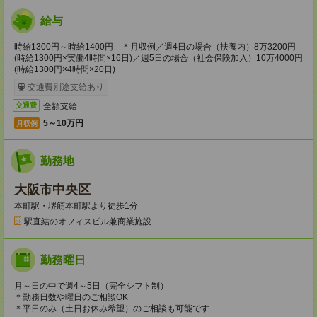
給与
時給1300円～時給1400円 ＊月収例／週4日の場合（扶養内）8万3200円
(時給1300円×実働4時間×16日)／週5日の場合（社会保険加入）10万4000円
(時給1300円×4時間×20日)
交通費別途支給あり
全額支給
交通費
5～10万円
月収例
勤務地
大阪市中央区
本町駅・堺筋本町駅より徒歩1分
駅直結のオフィスビル兼商業施設
勤務曜日
月～日の中で週4～5日（完全シフト制）
＊勤務日数や曜日のご相談OK
＊平日のみ（土日お休み希望）のご相談も可能です