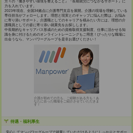
方々の『働きやすい環境を整えること』『長期就労につながるサポート』に
力を入れています。
2023年現在、全国34拠点に介護専門支店を展開。介護の現場を理解している
専任担当がフォローします。理想と現実とのギャップに悩んだ際は、お悩み
に寄り添いサポート。介護職としてのキャリアを積みたい方には、理想の介
護職員としての姿に寄り添い就業先をお探しします。
中長期的なキャリアパス形成のための資格取得支援制度、仕事に活かせる知
識を身に付けるためのオンライントレーニングもご用意！ぴったりな職場に
出会うなら、マンパワーグループを是非お選びください！
介護が初めての方も、ご経験がある方も！あ
なたに合った職場をご紹介させていただきま
す！
待遇・福利厚生
安心してマンパワーグループで就業していただけるようにしっかりとサポー