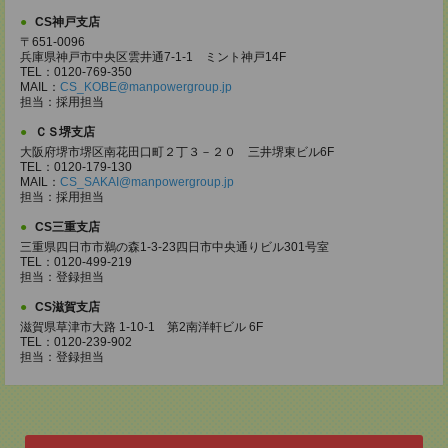
CS神戸支店
〒651-0096
兵庫県神戸市中央区雲井通7-1-1 ミント神戸14F
TEL：0120-769-350
MAIL：
CS_KOBE@manpowergroup.jp
担当：採用担当
ＣＳ堺支店
大阪府堺市堺区南花田口町２丁３－２０ 三井堺東ビル6F
TEL：0120-179-130
MAIL：
CS_SAKAI@manpowergroup.jp
担当：採用担当
CS三重支店
三重県四日市市鵜の森1-3-23四日市中央通りビル301号室
TEL：0120-499-219
担当：登録担当
CS滋賀支店
滋賀県草津市大路 1-10-1 第2南洋軒ビル 6F
TEL：0120-239-902
担当：登録担当