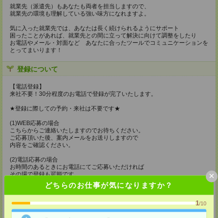
就業先（派遣先）もあなたも両者を担当しますので、
就業先の環境も理解している強い味方になれますよ。
気に入った就業先では、あなたは長く続けられるようにサポート
困ったことがあれば、就業先との間に立って解決に向けて調整をしたり
お電話やメール・対面など あなたに合ったツールでコミュニケーションを
とってまいります！
登録について
【電話登録】
来社不要！30分程度のお電話で登録が完了いたします。
★登録に際しての予約・来社は不要です★
(1)WEB応募の場合
こちらからご連絡いたしますのでお待ちください。
ご応募頂いた後、案内メールをお送りしますので
内容をご確認ください。
(2)電話応募の場合
お時間のあるときにお電話にてご応募いただければ
×
その場で登録も可能です。
どちらのお仕事が気になりますか？
持ち物
1
【電話登録】
/10
弊社HPよりマイページ作成をお願いします