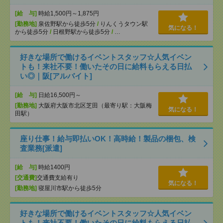
[給 与]
時給1,500円～1,875円
[勤務地]
泉佐野駅から徒歩5分
/
りんくうタウン駅
気になる！
から徒歩5分
/
日根野駅から徒歩5分
/
…
好きな場所で働けるイベントスタッフ☆人気イベン
トも！来社不要！働いたその日に給料もらえる日払
い◎｜阪[アルバイト]
[給 与]
日給16,500円～
[勤務地]
大阪府大阪市北区芝田（最寄り駅：大阪梅
気になる！
田駅）
座り仕事！給与即払いOK！高時給！製品の梱包、検
査業務[派遣]
[給 与]
時給1400円
[交通費]
交通費支給有り
気になる！
[勤務地]
寝屋川市駅から徒歩5分
好きな場所で働けるイベントスタッフ☆人気イベン
トも！来社不要！働いたその日に給料もらえる日払