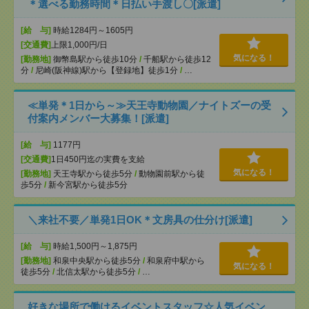
＊選べる勤務時間＊日払い手渡し〇[派遣]
[給 与]
時給1284円～1605円
[交通費]
上限1,000円/日
気になる！
[勤務地]
御幣島駅から徒歩10分
/
千船駅から徒歩12
分
/
尼崎(阪神線)駅から【登録地】徒歩1分
/
…
≪単発＊1日から～≫天王寺動物園／ナイトズーの受
付案内メンバー大募集！[派遣]
[給 与]
1177円
[交通費]
1日450円迄の実費を支給
気になる！
[勤務地]
天王寺駅から徒歩5分
/
動物園前駅から徒
歩5分
/
新今宮駅から徒歩5分
＼来社不要／単発1日OK＊文房具の仕分け[派遣]
[給 与]
時給1,500円～1,875円
[勤務地]
和泉中央駅から徒歩5分
/
和泉府中駅から
気になる！
徒歩5分
/
北信太駅から徒歩5分
/
…
好きな場所で働けるイベントスタッフ☆人気イベン