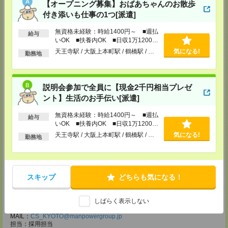
電話での登録の際に、マイページ作成をいただいた旨をお伝えください。
【オープニング募集】おばあちゃんのお散歩
付き添いも仕事の1つ[派遣]
所要時間
【電話登録】30分程度
無資格未経験：時給1400円～ ■週払
給与
・経験やご希望などをインタビュー
いOK ■扶養内OK ■日収1万1200円
・お仕事のご紹介など
以上
天王寺駅 / 大阪上本町駅 / 鶴橋駅 / …
気になる!
勤務地
登録場所
CS大阪支店
説明会参加で全員に【現金2千円相当プレゼ
大阪府大阪市北区堂島2-2-2 近鉄堂島ビル11ＦMAP
TEL：0120-923-052
ント】生活のお手伝い[派遣]
MAIL：
CS_OSAKA@manpowergroup.jp
担当：採用担当
無資格未経験：時給1400円～ ■週払
給与
いOK ■扶養内OK ■日収1万1200円
CS難波支店
以上
天王寺駅 / 大阪上本町駅 / 鶴橋駅 / …
気になる!
勤務地
〒542-0076
大阪市中央区難波 2-2-3 御堂筋グランドビル 3F
TEL：0120-923-052
MAIL：
CS_NANBA@manpowergroup.jp
担当：採用担当
スキップ
どちらも気になる！
CS京都支店
〒600-8008
しばらく表示しない
京都府京都市下京区四条通烏丸東入ル長刀鉾町 8 京都三井ビル 6F
TEL：0120-923-052
MAIL：
CS_KYOTO@manpowergroup.jp
担当：採用担当