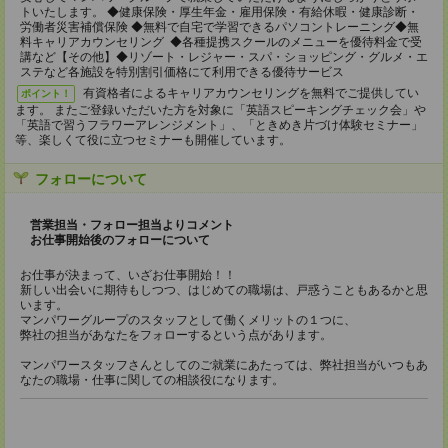
トいたします。 ◆健康保険・厚生年金・雇用保険・有給休暇・健康診断・
労働者災害補償保険 ◆無料で自宅で学習できるパソコントレーニング◆無
料キャリアカウンセリング ◆各種提携スクールのメニューを優待料金で受
講など【その他】◆リゾート・レジャー・スパ・ショッピング・グルメ・エ
ステなど各施設を特別割引価格にて利用できる優待サービス
有資格者によるキャリアカウンセリングを無料でご提供してい
ポイント！
ます。 またご登録いただいた方を対象に「英語スピーキングチェック会」や
「英語で習うフラワーアレンジメント」、「ときめき片づけ体験セミナー」
等、楽しくて役に立つセミナーも開催しています。
フォローについて
営業担当・フォロー担当よりコメント
お仕事開始後のフォローについて
お仕事が決まって、いざお仕事開始！！
新しい出会いに期待もしつつ、はじめての職場は、戸惑うこともあるかと思
います。
マンパワーグループのスタッフとして働くメリットの１つに、
弊社の担当があなたをフォローするという点があります。
マンパワースタッフさんとしてのご就業にあたっては、弊社担当がいつもあ
なたの職場・仕事に関しての相談役になります。