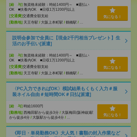
[給 与]
無資格未経験：時給1400円～ ■週払い
OK ■扶養内OK ■日収1万1200円以上
[交通費]
交通費全額支給
気になる！
[勤務地]
天王寺駅
/
大阪上本町駅
/
鶴橋駅
/
…
説明会参加で全員に【現金2千円相当プレゼント】生
活のお手伝い[派遣]
[給 与]
無資格未経験：時給1400円～ ■週払い
OK ■扶養内OK ■日収1万1200円以上
[交通費]
交通費全額支給
気になる！
[勤務地]
天王寺駅
/
大阪上本町駅
/
鶴橋駅
/
…
〈PC入力できればOK〉模試結果もくもく入力＃服
装ネイル自由＃短時間OK＃日払[派遣]
[給 与]
時給1600円
[勤務地]
西梅田駅から徒歩3分
/
大阪梅田(阪神線)駅
気になる！
から徒歩4分
/
大阪駅から徒歩4分
/
…
《即日・単発勤務OK》大人気！書類の封入作業など