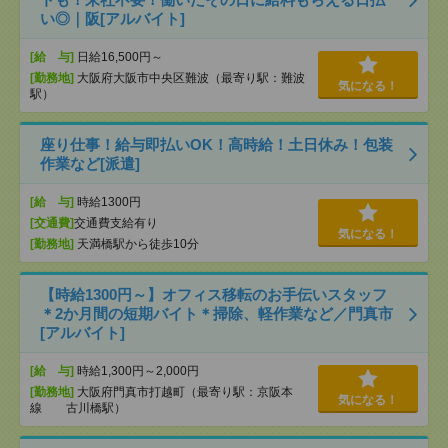
い◎｜阪[アルバイト]
[給 与]
日給16,500円～
[勤務地]
大阪府大阪市中央区難波（最寄り駅：難波
気になる！
駅）
座り仕事！給与即払いOK！高時給！土日休み！包装
作業など[派遣]
[給 与]
時給1300円
[交通費]
交通費支給有り
気になる！
[勤務地]
天満橋駅から徒歩10分
【時給1300円～】オフィス移転のお手伝いスタッフ
＊2か月間の短期バイト＊掃除、軽作業など／門真市
[アルバイト]
[給 与]
時給1,300円～2,000円
[勤務地]
大阪府門真市打越町（最寄り駅：京阪本
気になる！
線 古川橋駅）