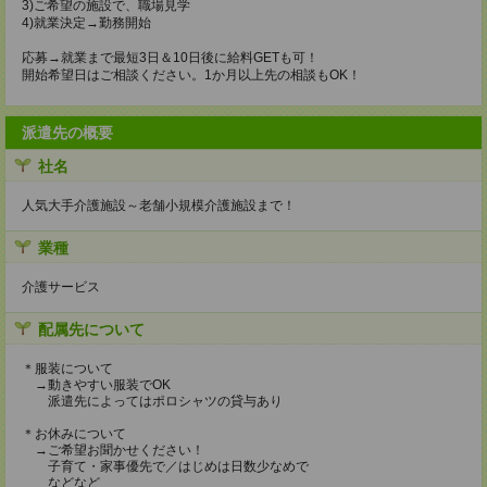
3)ご希望の施設で、職場見学
4)就業決定→勤務開始
応募→就業まで最短3日＆10日後に給料GETも可！
開始希望日はご相談ください。1か月以上先の相談もOK！
派遣先の概要
社名
人気大手介護施設～老舗小規模介護施設まで！
業種
介護サービス
配属先について
＊服装について
→動きやすい服装でOK
派遣先によってはポロシャツの貸与あり
＊お休みについて
→ご希望お聞かせください！
子育て・家事優先で／はじめは日数少なめで
などなど