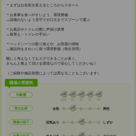
＊まずはお名前を覚えるところからスタート
＊お食事を食べやすいよう、環境整備
→誤嚥のないよう見守りや口元までスプーンで運ぶ
＊お風呂やトイレの際に声掛け誘導
→着替え・トイレの手伝い
＊ベッドシーツの取り換えや、お部屋の掃除
→施設内をきれいに保つ環境整備（衛生管理）
難しく考えなくてもスグできることが多く、
きちんと教えて頂ける環境なので安心してくださいね！
（ご経験や施設形態によっては異なることもございます）
職場の雰囲気
年齢層
20代
30
40
50
60
男女比率
女性
男性
職場の様子
活気あり
しずか
仕事の仕方
テキパキ
コツコツ