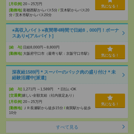
[月収例]
20～25万円
気になる！
[勤務地]
彩都西駅からバス5分
/
茨木駅からバス20
分
/
茨木市駅からバス20分
⭐︎高収入バイト⭐︎夜間帯4時間で日給8，000円！ボーナ
スあり⭐︎[アルバイト]
[給 与]
日給8,000円～8,800円
[勤務地]
大阪府守口市（最寄り駅：京阪守口市駅）
気になる！
深夜給1589円＊スーパーのパック肉の盛り付け＊未
経験活躍中[派遣]
[給 与]
1,271円 ～1,589円 ＊日払いOK
[交通費]
嬉しい全額支給（社内規定あり）
[月収例]
20～25万円
気になる！
[勤務地]
ＪＲ長瀬駅から徒歩15分
/
南巽駅から徒歩
10分
すべて見る