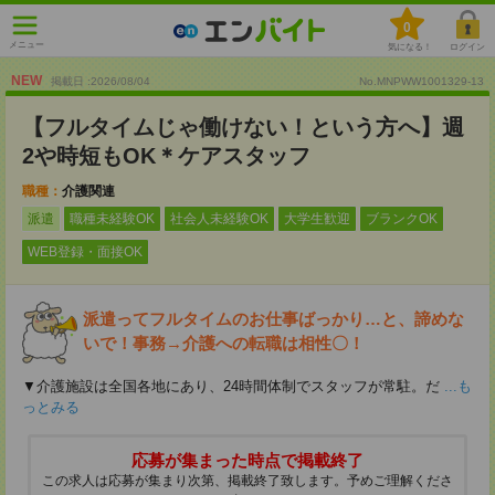
0
メニュー
気になる！
ログイン
NEW
掲載日 :2026
/
08
/
04
No.MNPWW1001329-13
【フルタイムじゃ働けない！という方へ】週
2や時短もOK＊ケアスタッフ
職種：
介護関連
派遣
職種未経験OK
社会人未経験OK
大学生歓迎
ブランクOK
WEB登録・面接OK
派遣ってフルタイムのお仕事ばっかり…と、諦めな
いで！事務→介護への転職は相性〇！
▼介護施設は全国各地にあり、24時間体制でスタッフが常駐。だ
...も
っとみる
応募が集まった時点で掲載終了
この求人は応募が集まり次第、掲載終了致します。予めご理解くださ