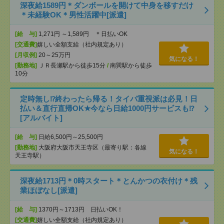
深夜給1589円＊ダンボールを開けて中身を移すだけ
＊未経験OK＊男性活躍中[派遣]
[給 与]
1,271円 ～1,589円 ＊日払いOK
[交通費]
嬉しい全額支給（社内規定あり）
[月収例]
20～25万円
気になる！
[勤務地]
ＪＲ長瀬駅から徒歩15分
/
南巽駅から徒歩
10分
定時無し⁉終わったら帰る！タイパ重視派は必見！日
払い＆直行直帰OK★今なら日給1000円サービスも⁉
[アルバイト]
[給 与]
日給6,500円～25,500円
[勤務地]
大阪府大阪市天王寺区（最寄り駅：各線
気になる！
天王寺駅）
深夜給1713円＊0時スタート＊とんかつの衣付け＊残
業ほぼなし[派遣]
[給 与]
1370円～1713円 日払いOK！
[交通費]
嬉しい全額支給（社内規定あり）