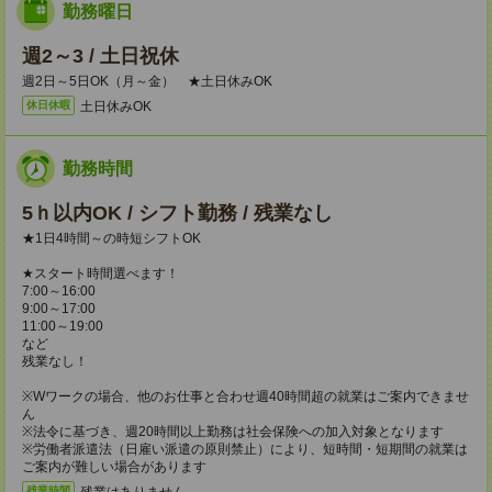
勤務曜日
週2～3 / 土日祝休
週2日～5日OK（月～金） ★土日休みOK
土日休みOK
休日休暇
勤務時間
5ｈ以内OK / シフト勤務 / 残業なし
★1日4時間～の時短シフトOK
★スタート時間選べます！
7:00～16:00
9:00～17:00
11:00～19:00
など
残業なし！
※Wワークの場合、他のお仕事と合わせ週40時間超の就業はご案内できませ
ん
※法令に基づき、週20時間以上勤務は社会保険への加入対象となります
※労働者派遣法（日雇い派遣の原則禁止）により、短時間・短期間の就業は
ご案内が難しい場合があります
残業はありません。
残業時間