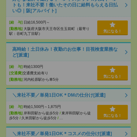
トも！来社不要！働いたその日に給料もらえる日払
い◎｜阪[アルバイト]
[給 与]
日給16,500円～
[勤務地]
大阪府大阪市天王寺区生玉前町（最寄り
気になる！
駅：谷町九丁目駅）
高時給！土日休み！夜勤のお仕事！目視検査業務な
ど[派遣]
[給 与]
時給1300円
[交通費]
交通費支給有り
気になる！
[勤務地]
河内松原駅から車5分
＼来社不要／単発1日OK＊DMの仕分け[派遣]
[給 与]
時給1,500円～1,875円
[勤務地]
岸和田駅から徒歩5分
/
東岸和田駅から徒
気になる！
歩5分
/
久米田駅から徒歩5分
/
…
＼来社不要／単発1日OK＊コスメの仕分け[派遣]