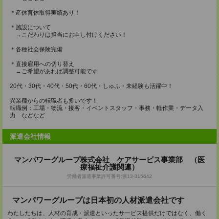
＊産休育休取得実績あり！
＊施設について
→こだわりは担当にお申し付けください！
＊各種社会保険完備
＊直接雇用への切り替え
→ご希望があれば調整可能です
20代・30代・40代・50代・60代・しゅふ・未経験も活躍中！
異業種からの転職者も多いです！
転職例：工場・物流・接客・イベントスタッフ・事務・軽作業・データ入
力 などなど
派遣会社情報
マンパワーグループ株式会社 ケアサービス事業部 （医
療福祉介護関連）
労働者派遣事業許可番号:派13-315642
マンパワーグループは日本初の人材派遣会社です
わたしたちは、人材の育成・派遣といったサービス提供だけではなく、働く