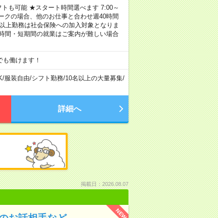
トも可能 ★スタート時間選べます 7:00～
し！ ※Wワークの場合、他のお仕事と合わせ週40時間
間以上勤務は社会保険への加入対象となりま
短時間・短期間の就業はご案内が難しい場合
でも働けます！
K
/
服装自由
/
シフト勤務
/
10名以上の大量募集
/
詳細へ
掲載日：2026.08.07
NEW
んのお話相手など