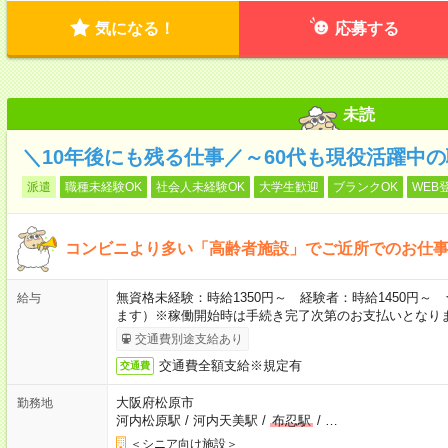
気になる！
応募する
未読
＼10年後にも残る仕事／～60代も現役活躍中
派遣
職種未経験OK
社会人未経験OK
大学生歓迎
ブランクOK
WEB
コンビニより多い「高齢者施設」でご近所でのお仕
無資格未経験：時給1350円～ 経験者：時給1450円
給与
ます）※稼働開始時は手続き完了次第のお支払いとなり
交通費別途支給あり
交通費全額支給※規定有
交通費
大阪府松原市
勤務地
河内松原駅
/
河内天美駅
/
布忍駅
/
…
＜シニア向け施設＞