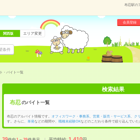
布忍駅の
会員登録
エリア変更
関西版
望条件
ト・バイト一覧
検索結果
布忍
のバイト一覧
布忍のアルバイト情報です。
オフィスワーク・事務系
、
営業・販売・サービス系
、
ク
す。さらに、
単発
などの期間や、
職種未経験OK
などのこだわり条件で絞り込んでいた
1,410
39
平均時給:
円
件中
1
～
39
件表示