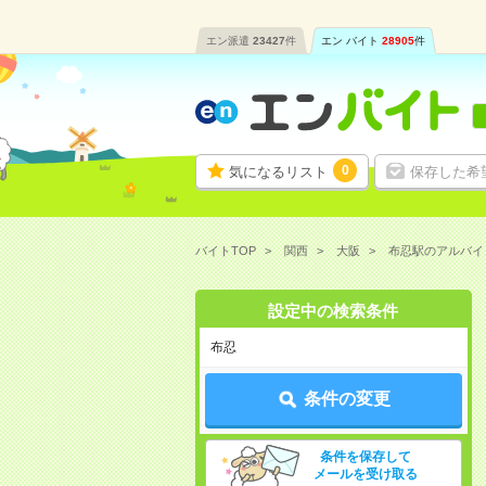
エン派遣
23427
件
エン バイト
28905
件
0
気になるリスト
保存した希
バイトTOP
関西
大阪
布忍駅のアルバイ
設定中の検索条件
布忍
条件の変更
条件を保存して
メールを受け取る