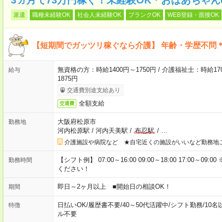
派遣
職種未経験OK
社会人未経験OK
ブランクOK
WEB登録・面接OK
【短期間でガッツリ稼ぐなら介護】 年齢・学歴不問＊
無資格の方：時給1400円～1750円 / 介護福祉士：時給170
給与
1875円
交通費別途支給あり
全額支給
交通費
大阪府松原市
勤務地
河内松原駅
/
河内天美駅
/
布忍駅
/
…
介護施設や病院など ★自宅近くの施設がいいなど勤務地
【シフト例】 07:00～16:00 09:00～18:00 17:00
勤務時間
ください！
即日～2ヶ月以上 ■開始日の相談OK！
期間
日払いOK
/
履歴書不要
/
40～50代活躍中
/
シフト勤務
/
10名
特徴
ル不要