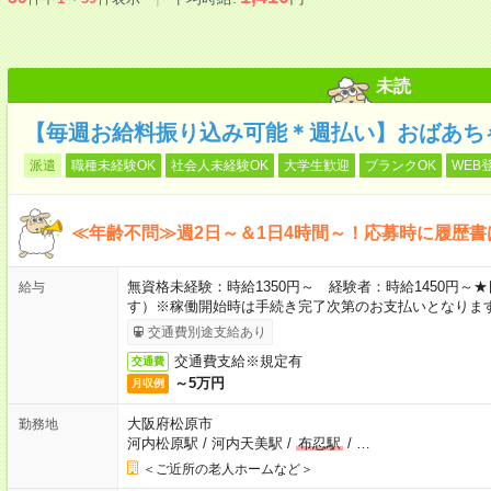
未読
【毎週お給料振り込み可能＊週払い】おばあち
派遣
職種未経験OK
社会人未経験OK
大学生歓迎
ブランクOK
WEB
≪年齢不問≫週2日～＆1日4時間～！応募時に履歴書
無資格未経験：時給1350円～ 経験者：時給1450円
給与
す）※稼働開始時は手続き完了次第のお支払いとなりま
交通費別途支給あり
交通費支給※規定有
交通費
～5万円
月収例
大阪府松原市
勤務地
河内松原駅
/
河内天美駅
/
布忍駅
/
…
＜ご近所の老人ホームなど＞