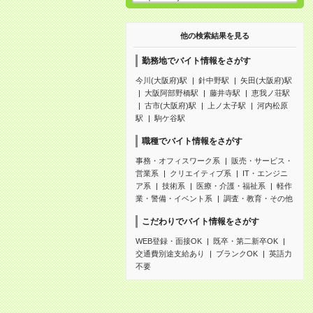
他の検索結果を見る
勤務地でバイト情報をさがす
今川(大阪府)駅
針中野駅
矢田(大阪府)駅
大阪阿部野橋駅
藤井寺駅
恵我ノ荘駅
古市(大阪府)駅
上ノ太子駅
河内松原
駅
駒ケ谷駅
職種でバイト情報をさがす
事務・オフィスワーク系
販売・サービス・
営業系
クリエイティブ系
IT・エンジニ
ア系
技術系
医療・介護・福祉系
軽作
業・警備・イベント系
調査・教育・その他
こだわりでバイト情報をさがす
WEB登録・面接OK
既卒・第二新卒OK
交通費別途支給あり
ブランクOK
英語力
不要