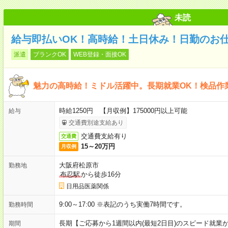
未読
給与即払いOK！高時給！土日休み！日勤のお
派遣
ブランクOK
WEB登録・面接OK
魅力の高時給！ミドル活躍中。長期就業OK！検品作
時給1250円 【月収例】175000円以上可能
給与
交通費別途支給あり
交通費支給有り
交通費
15～20万円
月収例
大阪府松原市
勤務地
布忍駅
から徒歩16分
日用品医薬関係
9:00～17:00 ※表記のうち実働7時間です。
勤務時間
長期【ご応募から1週間以内(最短2日目)のスピード就業
期間