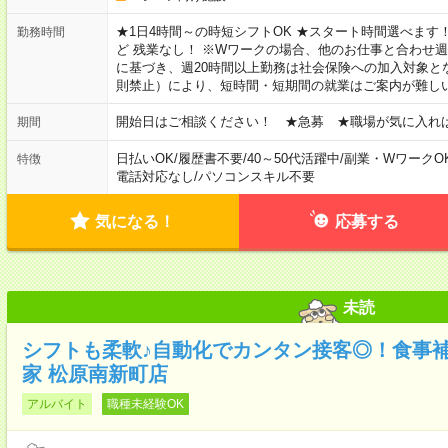
★1日4時間～の時短シフトOK ★スタート時間選べます！ 7:00～16
勤務時間
ど 残業なし！ ※Wワークの場合、他のお仕事と合わせ週
に基づき、週20時間以上勤務は社会保険への加入対象と
則禁止）により、短時間・短期間の就業はご案内が難し
開始日はご相談ください！ ★急募 ★職場が気に入れ
期間
日払いOK
/
履歴書不要
/
40～50代活躍中
/
副業・WワークO
特徴
電話対応なし
/
パソコンスキル不要
気になる！
応募する
未読
シフトも柔軟♪自動化でカンタン接客◎！食事
家 松原南新町店
アルバイト
職種未経験OK