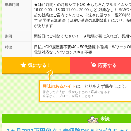
★1日4時間～の時短シフトOK ★もちろんフルタイムシフ
勤務時間
16:00 9:00～18:00 11:00～20:00 など 残業な
超の就業はご案内できません ※法令に基づき、週20時
す ※労働者派遣法（日雇い派遣の原則禁止）により、
があります
開始日はご相談ください！ ★職場が気に入れば、長期
期間
日払いOK
/
履歴書不要
/
40～50代活躍中
/
副業・WワークO
特徴
電話対応なし
/
パソコンスキル不要
気になる！
応募する
興味のあるバイト
は、とりあえず保存しよう♪
保存した求人は、後からまとめて応募できるよ。
企業からアプローチが届くことも！
未読
3ヵ月で73万円稼ぐ！未経験OK＊おばあちゃ