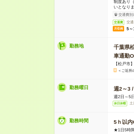
制度あり
いとなり
交通費別
交通
交通費
5～
月収例
勤務地
千葉県
車通勤O
【松戸市
＜ご近所
勤務曜日
週2～3 
週2日～5
土
休日休暇
勤務時間
5ｈ以内O
★1日5時