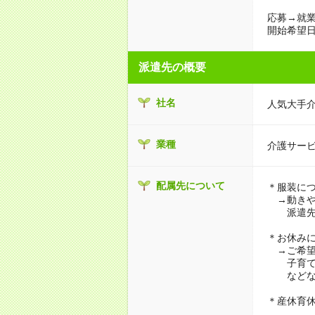
応募→就業
開始希望日
派遣先の概要
社名
人気大手
業種
介護サー
配属先について
＊服装に
→動きや
派遣先に
＊お休み
→ご希望
子育て・
などな
＊産休育