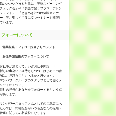
録いただいた方を対象に「英語スピーキング
チェック会」や「英語で習うフラワーアレン
ジメント」、「ときめき片づけ体験セミナ
ー」等、楽しくて役に立つセミナーも開催し
ています。
フォローについて
営業担当・フォロー担当よりコメント
お仕事開始後のフォローについて
お仕事が決まって、いざお仕事開始！！
新しい出会いに期待もしつつ、はじめての職
場は、戸惑うこともあるかと思います。
マンパワーグループのスタッフとして働くメ
リットの１つに、
弊社の担当があなたをフォローするという点
があります。
マンパワースタッフさんとしてのご就業にあ
たっては、弊社担当がいつもあなたの職場・
仕事に関しての相談役になります。