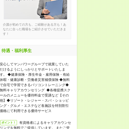
介護が初めての方も、ご経験がある方も！あ
なたに合った職場をご紹介させていただきま
す！
待遇・福利厚生
安心してマンパワーグループで就業していた
だけるようにしっかりとサポートいたしま
す。 ◆健康保険・厚生年金・雇用保険・有給
休暇・健康診断・労働者災害補償保険 ◆無料
で自宅で学習できるパソコントレーニング◆
無料キャリアカウンセリング ◆各種提携スク
ールのメニューを優待料金で受講など【その
他】◆リゾート・レジャー・スパ・ショッピ
ング・グルメ・エステなど各施設を特別割引
価格にて利用できる優待サービス
有資格者によるキャリアカウンセ
ポイント！
リングを無料でご提供しています。 またご登