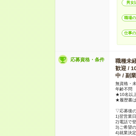
男女
職場の
仕事の
応募資格・条件
職種未経験
歓迎 / 
中 / 
無資格・未
年齢不問
★10名以
★履歴書
▽応募後
1)翌営業
2)電話で
3)ご希望
4)就業決