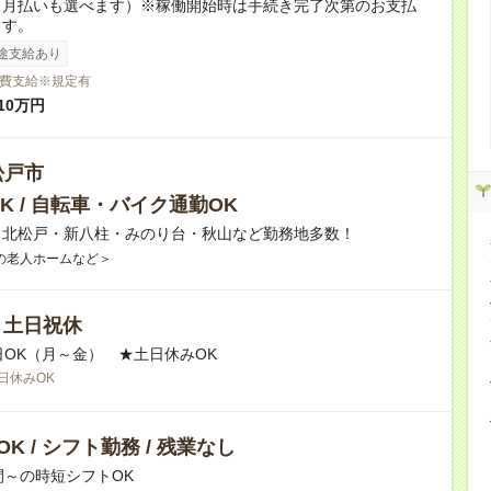
（月払いも選べます）※稼働開始時は手続き完了次第のお支払
ます。
途支給あり
費支給※規定有
10万円
松戸市
K / 自転車・バイク通勤OK
】北松戸・新八柱・みのり台・秋山など勤務地多数！
の老人ホームなど＞
/ 土日祝休
日OK（月～金） ★土日休みOK
日休みOK
K / シフト勤務 / 残業なし
間～の時短シフトOK