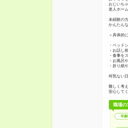
おじいち
老人ホー
未経験の
かんたん
＜具体的
・ベッド
・お話し
・食事を
・お風呂
・折り紙
何気ない
難しく考
安心して
職場の
年齢