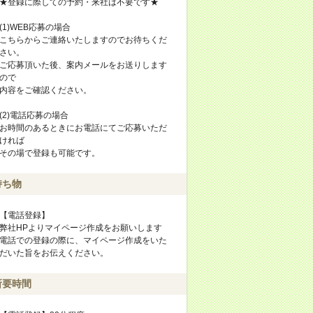
★登録に際しての予約・来社は不要です★
(1)WEB応募の場合
こちらからご連絡いたしますのでお待ちくだ
さい。
ご応募頂いた後、案内メールをお送りします
ので
内容をご確認ください。
(2)電話応募の場合
お時間のあるときにお電話にてご応募いただ
ければ
その場で登録も可能です。
持ち物
【電話登録】
弊社HPよりマイページ作成をお願いします
電話での登録の際に、マイページ作成をいた
だいた旨をお伝えください。
所要時間