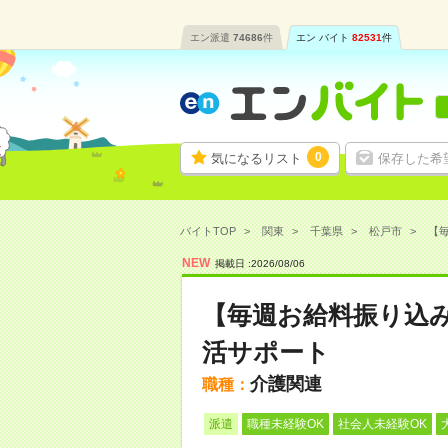
エン派遣
74686
件
エン バイト
82531
件
0
気になるリスト
保存した希
バイトTOP
関東
千葉県
松戸市
【毎
NEW
掲載日 :
2026
/
08
/
06
【毎週お給料振り込
活サポート
介護関連
職種：
派遣
職種未経験OK
社会人未経験OK