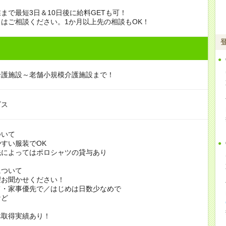
まで最短3日＆10日後に給料GETも可！
はご相談ください。1か月以上先の相談もOK！
介護施設～老舗小規模介護施設まで！
ビス
ついて
すい服装でOK
よってはポロシャツの貸与あり
について
お聞かせください！
家事優先で／はじめは日数少なめで
ど
休取得実績あり！