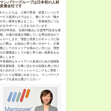
マンパワーグループは日本初の人材
派遣会社です
わたしたちは、人材の育成・派遣といったサ
ービス提供だけではなく、働く方々の『働き
やすい環境を整えること』『長期就労につな
がるサポート』に力を入れています。
2023年現在、全国34拠点に介護専門支店を展
開。介護の現場を理解している専任担当がフ
ォローします。理想と現実とのギャップに悩
んだ際は、お悩みに寄り添いサポート。介護
職としてのキャリアを積みたい方には、理想
の介護職員としての姿に寄り添い就業先をお
探しします。
中長期的なキャリアパス形成のための資格取
得支援制度、仕事に活かせる知識を身に付け
るためのオンライントレーニングもご用意！
ぴったりな職場に出会うなら、マンパワーグ
ループを是非お選びください！