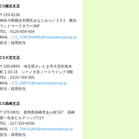
CS横浜支店
〒220-8136
神奈川県横浜市西区みなとみらい 2-2-1 横浜
ランドマークタワー36F
TEL：0120-659-459
MAIL：
CS_YOKOHAMA@manpowergroup.jp
担当：採用担当
CS大宮支店
〒330-0854 埼玉県さいたま市大宮区桜木
町 1-10-16 シーノ大宮ノースウイング 9階
TEL：0120-769-355
MAIL：
CS_OMIYA@manpowergroup.jp
担当：採用担当
CS高崎支店
〒370-0831 群馬県高崎市あら町167 高崎
第一生命ビルディング11Ｆ
TEL：027-320-6558
MAIL：
CS_TAKASAKI@manpowergroup.jp
担当：採用担当