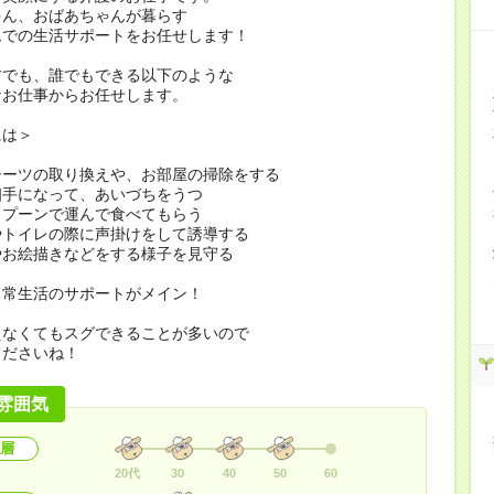
ゃん、おばあちゃんが暮らす
ムでの生活サポートをお任せします！
方でも、誰でもできる以下のような
なお仕事からお任せします。
には＞
シーツの取り換えや、お部屋の掃除をする
相手になって、あいづちをうつ
スプーンで運んで食べてもらう
やトイレの際に声掛けをして誘導する
やお絵描きなどをする様子を見守る
日常生活のサポートがメイン！
えなくてもスグできることが多いので
くださいね！
雰囲気
層
20代
30
40
50
60