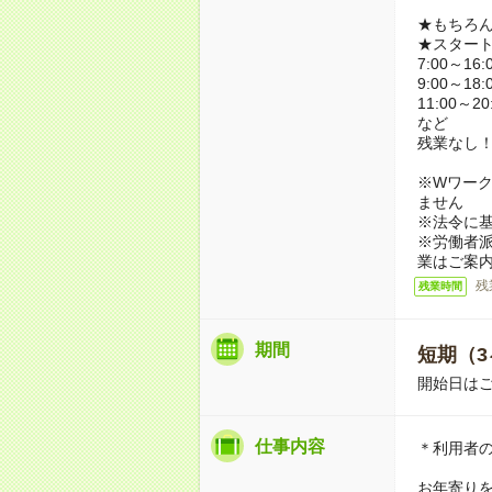
★もちろ
★スター
7:00～16:
9:00～18:
11:00～20
など
残業なし
※Wワーク
ません
※法令に基
※労働者
業はご案
残
残業時間
期間
短期（3
開始日は
仕事内容
＊利用者
お年寄り