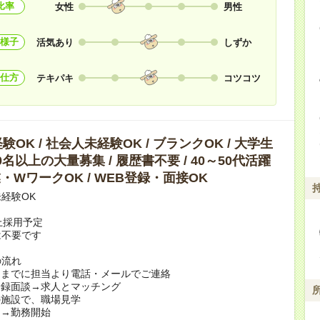
比率
女性
男性
様子
活気あり
しずか
仕方
テキパキ
コツコツ
OK / 社会人未経験OK / ブランクOK / 大学生
10名以上の大量募集 / 履歴書不要 / 40～50代活躍
副業・WワークOK / WEB登録・面接OK
経験OK
上採用予定
は不要です
の流れ
日までに担当より電話・メールでご連絡
登録面談→求人とマッチング
の施設で、職場見学
定→勤務開始