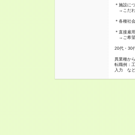
＊施設に
→こだわ
＊各種社
＊直接雇
→ご希望
20代・3
異業種か
転職例：
入力 な