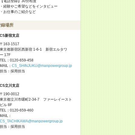
【電話登録】30分程度
・経験やご希望などをインタビュー
・お仕事のご紹介など
登録場所
CS新宿支店
〒163-1517
東京都新宿区西新宿 1-6-1 新宿エルタワ
ー 17F
TEL：0120-659-458
MAIL：
CS_SHINJUKU@manpowergroup.jp
担当：採用担当
CS立川支店
〒190-0012
東京都立川市曙町2-34-7 ファーレイースト
ビル 8F
TEL：0120-659-460
MAIL：
CS_TACHIKAWA@manpowergroup.jp
担当：採用担当