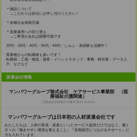
＊施設について
→こだわりは担当にお申し付けください！
＊各種社会保険完備
＊直接雇用への切り替え
→ご希望があれば調整可能です
20代・30代・40代・50代・60代・しゅふ・未経験も活躍中！
異業種からの転職者も多いです！
転職例：工場・物流・接客・イベントスタッフ・事務・軽作業・データ入
力 などなど
派遣会社情報
マンパワーグループ株式会社 ケアサービス事業部 （医
療福祉介護関連）
労働者派遣事業許可番号:派13-315642
マンパワーグループは日本初の人材派遣会社です
わたしたちは、人材の育成・派遣といったサービス提供だけではなく、働く
方々の『働きやすい環境を整えること』『長期就労につながるサポート』に
力を入れています。