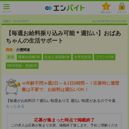
0
メニュー
気になる！
ログイン
掲載日 :2026
/
08
/
03
No.MANPWK1001324-30
【毎週お給料振り込み可能＊週払い】おばあ
ちゃんの生活サポート
職種：
介護関連
派遣
職種未経験OK
社会人未経験OK
大学生歓迎
ブランクOK
WEB登録・面接OK
≪年齢不問≫週2日～＆1日5時間～！応募時に履歴
書は不要で、お給料は週払いOK！
【毎週がお給料日？週払い制度あり!】週払い制度があるので今週
...
もっとみる
応募が集まった時点で掲載終了
この求人は応募が集まり次第、掲載終了致します。予めご理解くださ