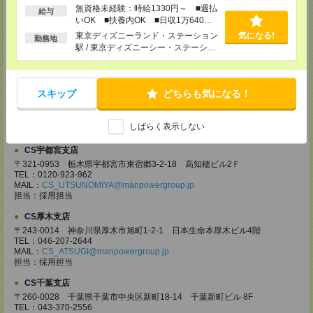
CS大宮支店
無資格未経験：時給1330円～ ■週払
給与
いOK ■扶養内OK ■日収1万640円
〒330-0854 埼玉県さいたま市大宮区桜木町 1-10-16 シーノ大宮ノース
ウイング 9階
以上
東京ディズニーランド・ステーション
気になる!
勤務地
TEL：0120-769-355
駅 / 東京ディズニーシー・ステーショ
MAIL：
CS_OMIYA@manpowergroup.jp
ン駅 / リゾートゲートウェイ・ステー
担当：採用担当
ション駅 / …
CS高崎支店
スキップ
どちらも気になる！
〒370-0831 群馬県高崎市あら町167 高崎第一生命ビルディング11Ｆ
TEL：027-320-6558
MAIL：
CS_TAKASAKI@manpowergroup.jp
しばらく表示しない
担当：採用担当
CS宇都宮支店
〒321-0953 栃木県宇都宮市東宿郷3-2-18 高知穂ビル2Ｆ
TEL：0120-923-962
MAIL：
CS_UTSUNOMIYA@manpowergroup.jp
担当：採用担当
CS厚木支店
〒243-0014 神奈川県厚木市旭町1-2-1 日本生命本厚木ビル4階
TEL：046-207-2644
MAIL：
CS_ATSUGI@manpowergroup.jp
担当：採用担当
CS千葉支店
〒260-0028 千葉県千葉市中央区新町18-14 千葉新町ビル 8F
TEL：043-370-2556