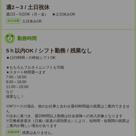
週2～3 / 土日祝休
週2日～5日OK（月～金） ★土日休みOK
土日休みOK
休日休暇
勤務時間
5ｈ以内OK / シフト勤務 / 残業なし
★1日5時間～の時短シフトOK
★もちろんフルタイムシフトも可能
★スタート時間選べます
7:00～16:00
9:00～18:00
11:00～20:00
など
残業なし！
※Wワークの場合、他のお仕事と合わせ週40時間超の就業はご案内できませ
ん
※法令に基づき、週20時間以上勤務は社会保険への加入対象となります
※労働者派遣法（日雇い派遣の原則禁止）により、短時間・短期間の就業は
ご案内が難しい場合があります
残業はありません。
残業時間