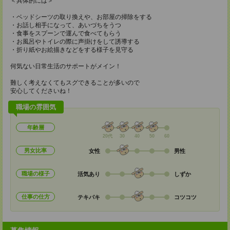
＜具体的には＞
・ベッドシーツの取り換えや、お部屋の掃除をする
・お話し相手になって、あいづちをうつ
・食事をスプーンで運んで食べてもらう
・お風呂やトイレの際に声掛けをして誘導する
・折り紙やお絵描きなどをする様子を見守る
何気ない日常生活のサポートがメイン！
難しく考えなくてもスグできることが多いので
安心してくださいね！
職場の雰囲気
年齢層
20代
30
40
50
60
男女比率
女性
男性
職場の様子
活気あり
しずか
仕事の仕方
テキパキ
コツコツ