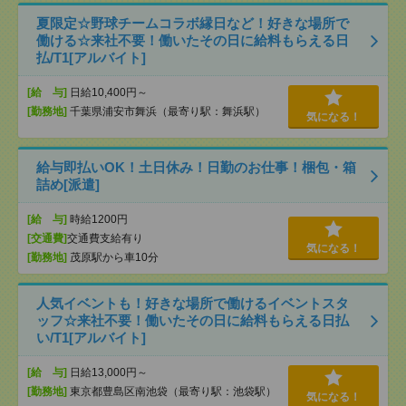
夏限定☆野球チームコラボ縁日など！好きな場所で
働ける☆来社不要！働いたその日に給料もらえる日
払/T1[アルバイト]
[給 与]
日給10,400円～
[勤務地]
千葉県浦安市舞浜（最寄り駅：舞浜駅）
気になる！
給与即払いOK！土日休み！日勤のお仕事！梱包・箱
詰め[派遣]
[給 与]
時給1200円
[交通費]
交通費支給有り
気になる！
[勤務地]
茂原駅から車10分
人気イベントも！好きな場所で働けるイベントスタ
ッフ☆来社不要！働いたその日に給料もらえる日払
い/T1[アルバイト]
[給 与]
日給13,000円～
[勤務地]
東京都豊島区南池袋（最寄り駅：池袋駅）
気になる！