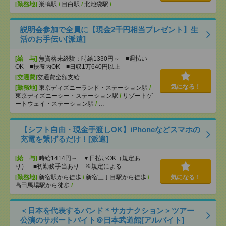
[勤務地]
巣鴨駅
/
目白駅
/
北池袋駅
/
…
説明会参加で全員に【現金2千円相当プレゼント】生
活のお手伝い[派遣]
[給 与]
無資格未経験：時給1330円～ ■週払い
OK ■扶養内OK ■日収1万640円以上
[交通費]
交通費全額支給
気になる！
[勤務地]
東京ディズニーランド・ステーション駅
/
東京ディズニーシー・ステーション駅
/
リゾートゲ
ートウェイ・ステーション駅
/
…
【シフト自由・現金手渡しOK】iPhoneなどスマホの
充電を繋げるだけ！[派遣]
[給 与]
時給1414円～ ▼日払いOK（規定あ
り） ■初勤務手当あり ※規定による
[勤務地]
新宿駅から徒歩
/
新宿三丁目駅から徒歩
/
気になる！
高田馬場駅から徒歩
/
…
＜日本を代表するバンド＊サカナクション＞ツアー
公演のサポートバイト＠日本武道館[アルバイト]