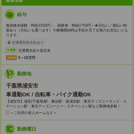
募集情報
給与
無資格未経験：時給1550円～ 経験者：時給1750円～★日払い／週払い制
度あり（月払いも選べます）※稼働開始時は手続き完了次第のお支払いとな
ります。
交通費別途支給あり
交通費支給※規定有
交通費
5～10万円
月収例
勤務地
千葉県浦安市
車通勤OK / 自転車・バイク通勤OK
【浦安市】浦安(千葉県)駅・舞浜駅・新浦安駅・東京ディズニーランド・ス
テーション駅・東京ディズニーシー・ステーション駅など勤務地多数！
＜ご近所の老人ホームなど＞
勤務曜日