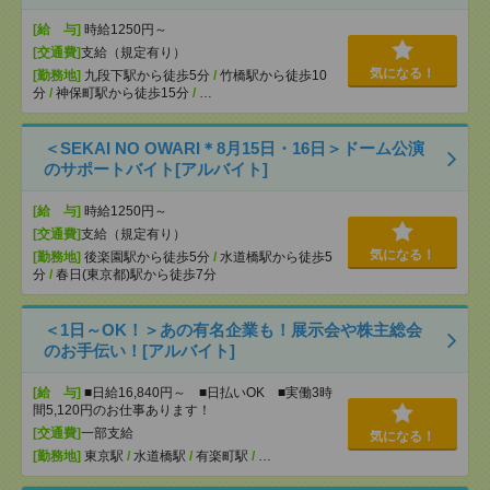
[給 与]
時給1250円～
[交通費]
支給（規定有り）
気になる！
[勤務地]
九段下駅から徒歩5分
/
竹橋駅から徒歩10
分
/
神保町駅から徒歩15分
/
…
＜SEKAI NO OWARI＊8月15日・16日＞ドーム公演
のサポートバイト[アルバイト]
[給 与]
時給1250円～
[交通費]
支給（規定有り）
気になる！
[勤務地]
後楽園駅から徒歩5分
/
水道橋駅から徒歩5
分
/
春日(東京都)駅から徒歩7分
＜1日～OK！＞あの有名企業も！展示会や株主総会
のお手伝い！[アルバイト]
[給 与]
■日給16,840円～ ■日払いOK ■実働3時
間5,120円のお仕事あります！
[交通費]
一部支給
気になる！
[勤務地]
東京駅
/
水道橋駅
/
有楽町駅
/
…