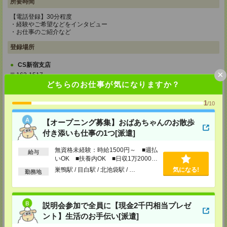
所要時間
【電話登録】30分程度
・経験やご希望などをインタビュー
・お仕事のご紹介など
登録場所
CS新宿支店
×
〒163-1517
東京都新宿区西新宿 1-6-1 新宿エルタワー 17F
どちらのお仕事が気になりますか？
TEL：0120-659-458
MAIL：
CS_SHINJUKU@manpowergroup.jp
1
/10
担当：採用担当
CS立川支店
【オープニング募集】おばあちゃんのお散歩
〒190-0012
付き添いも仕事の1つ[派遣]
東京都立川市曙町2-34-7 ファーレイーストビル 8F
TEL：0120-659-460
無資格未経験：時給1500円～ ■週払
給与
MAIL：
CS_TACHIKAWA@manpowergroup.jp
いOK ■扶養内OK ■日収1万2000円
担当：採用担当
以上
巣鴨駅 / 目白駅 / 北池袋駅 / …
気になる!
勤務地
CS横浜支店
〒220-8136
神奈川県横浜市西区みなとみらい 2-2-1 横浜ランドマークタワー36F
TEL：0120-659-459
説明会参加で全員に【現金2千円相当プレゼ
MAIL：
CS_YOKOHAMA@manpowergroup.jp
ント】生活のお手伝い[派遣]
担当：採用担当