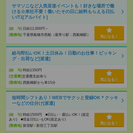
サマソニなど人気音楽イベントも！好きな場所で働
ける☆来社不要！働いたその日に給料もらえる日払
い/T1[アルバイト]
[給 与]
日給12,000円～
[勤務地]
千葉県船橋市西船（最寄り駅：西船橋駅）
気になる！
給与即払いOK！土日休み！日勤のお仕事！ピッキン
グ・出荷など[派遣]
[給 与]
時給1350円
[交通費]
交通費支給有り
気になる！
[勤務地]
西船橋駅から車15分
短時間シフトあり！WEBでサクッと登録OK＊クッキ
ーなどの仕分け[派遣]
[給 与]
時給1500円 ■日払い・週払いOK！(規定
あり) ■現金日払いもOK(規定あり)
気になる！
[勤務地]
新宿駅
/
新宿三丁目駅