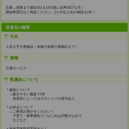
応募→就業まで最短3日＆10日後に給料GETも可！
開始希望日はご相談ください。1か月以上先の相談もOK！
派遣先の概要
社名
人気大手介護施設～老舗小規模介護施設まで！
業種
介護サービス
配属先について
＊服装について
→動きやすい服装でOK
派遣先によってはポロシャツの貸与あり
＊お休みについて
→ご希望お聞かせください！
子育て・家事優先で／はじめは日数少なめで
などなど
＊産休育休取得実績あり！