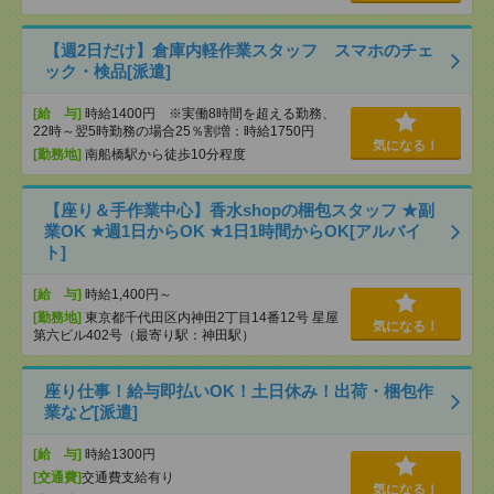
【週2日だけ】倉庫内軽作業スタッフ スマホのチェ
ック・検品[派遣]
[給 与]
時給1400円 ※実働8時間を超える勤務、
22時～翌5時勤務の場合25％割増：時給1750円
気になる！
[勤務地]
南船橋駅から徒歩10分程度
【座り＆手作業中心】香水shopの梱包スタッフ ★副
業OK ★週1日からOK ★1日1時間からOK[アルバイ
ト]
[給 与]
時給1,400円～
[勤務地]
東京都千代田区内神田2丁目14番12号 星屋
気になる！
第六ビル402号（最寄り駅：神田駅）
座り仕事！給与即払いOK！土日休み！出荷・梱包作
業など[派遣]
[給 与]
時給1300円
[交通費]
交通費支給有り
気になる！