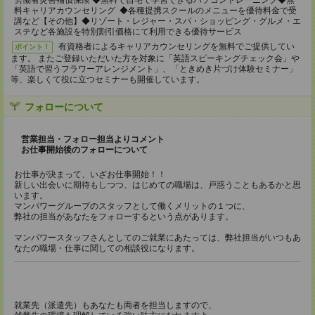
労働者災害補償保険 ◆無料で自宅で学習できるパソコントレーニング◆無
料キャリアカウンセリング ◆各種提携スクールのメニューを優待料金で受
講など【その他】◆リゾート・レジャー・スパ・ショッピング・グルメ・エ
ステなど各施設を特別割引価格にて利用できる優待サービス
有資格者によるキャリアカウンセリングを無料でご提供してい
ポイント！
ます。 またご登録いただいた方を対象に「英語スピーキングチェック会」や
「英語で習うフラワーアレンジメント」、「ときめき片づけ体験セミナー」
等、楽しくて役に立つセミナーも開催しています。
フォローについて
営業担当・フォロー担当よりコメント
お仕事開始後のフォローについて
お仕事が決まって、いざお仕事開始！！
新しい出会いに期待もしつつ、はじめての職場は、戸惑うこともあるかと思
います。
マンパワーグループのスタッフとして働くメリットの１つに、
弊社の担当があなたをフォローするという点があります。
マンパワースタッフさんとしてのご就業にあたっては、弊社担当がいつもあ
なたの職場・仕事に関しての相談役になります。
就業先（派遣先）もあなたも両者を担当しますので、