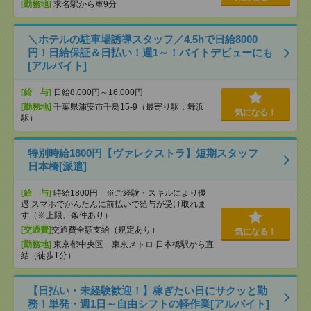
[勤務地]
求名駅から車9分
＼ホテルの駐車場誘導スタッフ／4.5hで日給8000
円！日給保証＆日払い！週1～！バイトデビューにも
[アルバイト]
[給 与]
日給8,000円～16,000円
[勤務地]
千葉県浦安市千鳥15-9（最寄り駅：舞浜
気になる！
駅）
特別時給1800円【ヴァレクストラ】短期スタッフ
日本橋[派遣]
[給 与]
時給1800円 ※ご経験・スキルにより優
遇 スマホでかんたんに前払いで給与が受け取れま
す（※上限、条件あり）
[交通費]
交通費全額支給（規定あり）
気になる！
[勤務地]
東京都中央区 東京メトロ 日本橋駅から直
結（徒歩1分）
【日払い・未経験歓迎！】稼ぎたい日にサクッと勤
務！単発・週1日～自由シフトの軽作業[アルバイト]