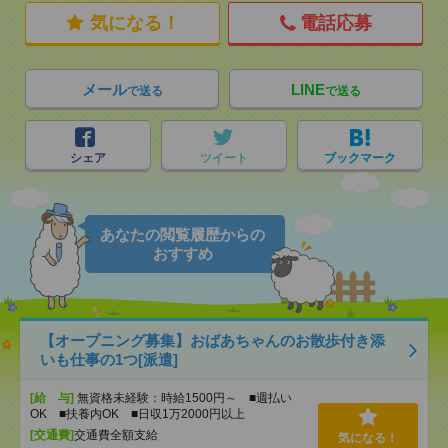
気になる！
電話応募
メール
LINE
で送る
で送る
シェア
ツイート
ブックマーク
あなたの閲覧履歴からの
おすすめ
【オープニング募集】おばあちゃんのお散歩付き添
いも仕事の1つ[派遣]
[給 与]
無資格未経験：時給1500円～ ■週払い
OK ■扶養内OK ■日収1万2000円以上
[交通費]
交通費全額支給
気になる！