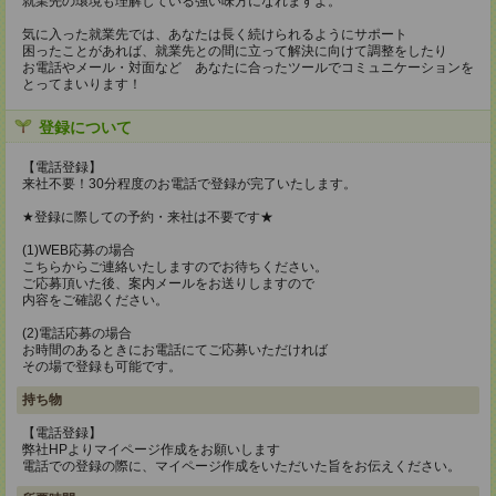
就業先の環境も理解している強い味方になれますよ。
気に入った就業先では、あなたは長く続けられるようにサポート
困ったことがあれば、就業先との間に立って解決に向けて調整をしたり
お電話やメール・対面など あなたに合ったツールでコミュニケーションを
とってまいります！
登録について
【電話登録】
来社不要！30分程度のお電話で登録が完了いたします。
★登録に際しての予約・来社は不要です★
(1)WEB応募の場合
こちらからご連絡いたしますのでお待ちください。
ご応募頂いた後、案内メールをお送りしますので
内容をご確認ください。
(2)電話応募の場合
お時間のあるときにお電話にてご応募いただければ
その場で登録も可能です。
持ち物
【電話登録】
弊社HPよりマイページ作成をお願いします
電話での登録の際に、マイページ作成をいただいた旨をお伝えください。