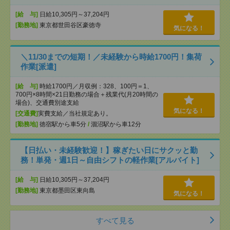
[給 与]
日給10,305円～37,204円
[勤務地]
東京都世田谷区豪徳寺
気になる！
＼11/30までの短期！／未経験から時給1700円！集荷
作業[派遣]
[給 与]
時給1700円／月収例：328、100円＝1、
700円×8時間×21日勤務の場合＋残業代(月20時間の
場合)、交通費別途支給
気になる！
[交通費]
実費支給／当社規定あり。
[勤務地]
徳宿駅から車5分
/
涸沼駅から車12分
【日払い・未経験歓迎！】稼ぎたい日にサクッと勤
務！単発・週1日～自由シフトの軽作業[アルバイト]
[給 与]
日給10,305円～37,204円
[勤務地]
東京都墨田区東向島
気になる！
すべて見る