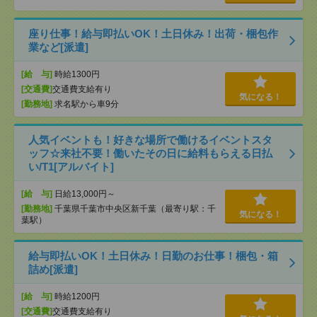
座り仕事！給与即払いOK！土日休み！出荷・梱包作
業など[派遣]
[給 与]
時給1300円
[交通費]
交通費支給有り
気になる！
[勤務地]
求名駅から車9分
人気イベントも！好きな場所で働けるイベントスタ
ッフ☆来社不要！働いたその日に給料もらえる日払
い/T1[アルバイト]
[給 与]
日給13,000円～
[勤務地]
千葉県千葉市中央区新千葉（最寄り駅：千
気になる！
葉駅）
給与即払いOK！土日休み！日勤のお仕事！梱包・箱
詰め[派遣]
[給 与]
時給1200円
[交通費]
交通費支給有り