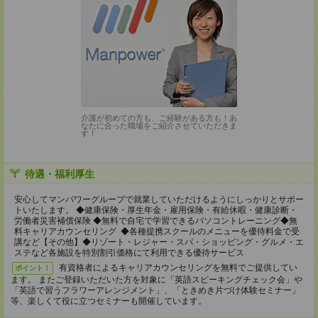
介護が初めての方も、ご経験がある方も！あ
なたに合った職場をご紹介させていただきま
す！
待遇・福利厚生
安心してマンパワーグループで就業していただけるようにしっかりとサポー
トいたします。 ◆健康保険・厚生年金・雇用保険・有給休暇・健康診断・
労働者災害補償保険 ◆無料で自宅で学習できるパソコントレーニング◆無
料キャリアカウンセリング ◆各種提携スクールのメニューを優待料金で受
講など【その他】◆リゾート・レジャー・スパ・ショッピング・グルメ・エ
ステなど各施設を特別割引価格にて利用できる優待サービス
有資格者によるキャリアカウンセリングを無料でご提供してい
ポイント！
ます。 またご登録いただいた方を対象に「英語スピーキングチェック会」や
「英語で習うフラワーアレンジメント」、「ときめき片づけ体験セミナー」
等、楽しくて役に立つセミナーも開催しています。