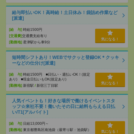
給与即払いOK！高時給！土日休み！袋詰め作業など
[派遣]
[給 与]
時給1500円
[交通費]
交通費支給有り
気になる！
[勤務地]
君津駅から車9分
短時間シフトあり！WEBでサクッと登録OK＊クッキ
ーなどの仕分け[派遣]
[給 与]
時給1500円 ■日払い・週払いOK！(規定
あり) ■現金日払いもOK(規定あり)
気になる！
[勤務地]
新宿駅
/
新宿三丁目駅
人気イベントも！好きな場所で働けるイベントスタ
ッフ☆来社不要！働いたその日に給料もらえる日払
い/T1[アルバイト]
[給 与]
日給13,000円～
[勤務地]
東京都豊島区南池袋（最寄り駅：池袋駅）
気になる！