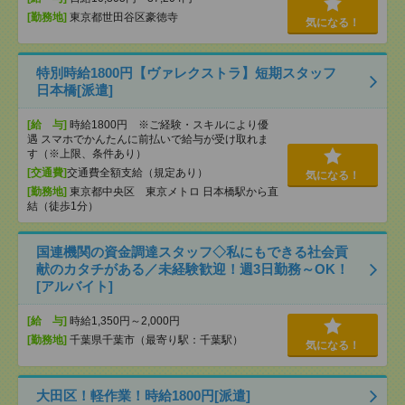
[勤務地]
東京都世田谷区豪徳寺
気になる！
特別時給1800円【ヴァレクストラ】短期スタッフ
日本橋[派遣]
[給 与]
時給1800円 ※ご経験・スキルにより優
遇 スマホでかんたんに前払いで給与が受け取れま
す（※上限、条件あり）
[交通費]
交通費全額支給（規定あり）
気になる！
[勤務地]
東京都中央区 東京メトロ 日本橋駅から直
結（徒歩1分）
国連機関の資金調達スタッフ◇私にもできる社会貢
献のカタチがある／未経験歓迎！週3日勤務～OK！
[アルバイト]
[給 与]
時給1,350円～2,000円
[勤務地]
千葉県千葉市（最寄り駅：千葉駅）
気になる！
大田区！軽作業！時給1800円[派遣]