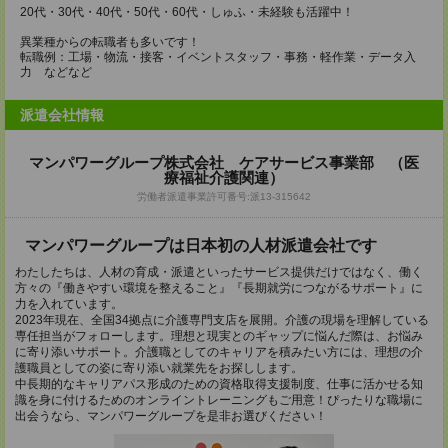
20代・30代・40代・50代・60代・しゅふ・未経験も活躍中！
異業種からの転職者も多いです！
転職例：工場・物流・接客・イベントスタッフ・事務・軽作業・データ入
力 などなど
派遣会社情報
マンパワーグループ株式会社 ケアサービス事業部 （医
療福祉介護関連）
労働者派遣事業許可番号:派13-315642
マンパワーグループは日本初の人材派遣会社です
わたしたちは、人材の育成・派遣といったサービス提供だけではなく、働く
方々の『働きやすい環境を整えること』『長期就労につながるサポート』に
力を入れています。
2023年現在、全国34拠点に介護専門支店を展開。介護の現場を理解している
専任担当がフォローします。理想と現実とのギャップに悩んだ際は、お悩み
に寄り添いサポート。介護職としてのキャリアを積みたい方には、理想の介
護職員としての姿に寄り添い就業先をお探しします。
中長期的なキャリアパス形成のための資格取得支援制度、仕事に活かせる知
識を身に付けるためのオンライントレーニングもご用意！ぴったりな職場に
出会うなら、マンパワーグループを是非お選びください！