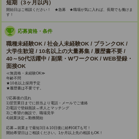
短期（3ヶ月以内）
開始日はご相談ください！ ★急募 ★職場が気に入れば、長期でも働けま
す！
応募資格・条件
職種未経験OK / 社会人未経験OK / ブランクOK /
大学生歓迎 / 10名以上の大量募集 / 履歴書不要 /
40～50代活躍中 / 副業・WワークOK / WEB登録・
面接OK
≪無資格・未経験OK≫
年齢不問
★10名以上採用予定
★履歴書は不要です。
▽応募後の流れ
1)翌営業日までに担当より電話・メールでご連絡
2)電話で登録面談→求人とマッチング
3)ご希望の施設で、職場見学
4)就業決定→勤務開始
応募→就業まで最短3日＆10日後に給料GETも可！
開始希望日はご相談ください。1か月以上先の相談もOK！