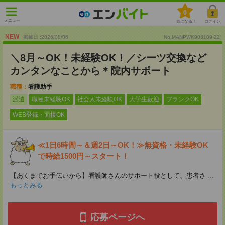
0
メニュー
気になる！
ログイン
NEW
掲載日 :2026
/
08
/
06
No.MANPWK903109-22
＼8月～OK！未経験OK！／シーツ交換など
カンタンなことから＊院内サポート
職種：
看護助手
派遣
職種未経験OK
社会人未経験OK
大学生歓迎
ブランクOK
WEB登録・面接OK
≪1日6時間～＆週2日～OK！≫無資格・未経験OK
で時給1500円～スタート！
【あくまでお手伝いから】看護師さんのサポート役として、患者さ
...
もっとみる
応募ページへ