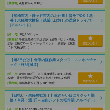
気になる！
[勤務地]
茂原駅から車10分
【船橋市内・鎌ヶ谷市内のお仕事】普免でOK！急
募！未経験大歓迎！残業ほぼ無しの送迎ドライバー
[アルバイト]
[給 与]
時給1,500円～
[勤務地]
千葉県船橋市馬込沢駅（最寄り駅：・馬込
沢駅（東武アーバンパークライン）・浦安駅（東京
気になる！
メトロ東西線））
【週2日だけ】倉庫内軽作業スタッフ スマホのチェ
ック・検品[派遣]
[給 与]
時給1400円 ※実働8時間を超える勤務、
22時～翌5時勤務の場合25％割増：時給1750円
気になる！
[勤務地]
南船橋駅から徒歩10分程度
【日払い・未経験歓迎！】稼ぎたい日にサクッと勤
務！単発・週1日～自由シフトの軽作業[アルバイト]
[給 与]
日給10,305円～37,204円