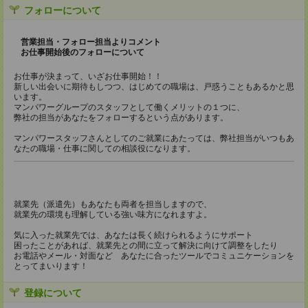
フォローについて
営業担当・フォロー担当よりコメント
お仕事開始後のフォローについて
お仕事が決まって、いざお仕事開始！！
新しい出会いに期待もしつつ、はじめての職場は、戸惑うこともあるかと思
います。
マンパワーグループのスタッフとして働くメリットの１つに、
弊社の担当があなたをフォローするという点があります。
マンパワースタッフさんとしてのご就業にあたっては、弊社担当がいつもあ
なたの職場・仕事に関しての相談役になります。
就業先（派遣先）もあなたも両者を担当しますので、
就業先の環境も理解している強い味方になれますよ。
気に入った就業先では、あなたは長く続けられるようにサポート
困ったことがあれば、就業先との間に立って解決に向けて調整をしたり
お電話やメール・対面など あなたに合ったツールでコミュニケーションを
とってまいります！
登録について