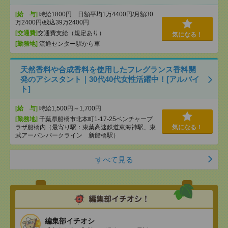
[給 与]
時給1800円 日額平均1万4400円/月額30
万2400円/残込39万2400円
[交通費]
交通費支給（規定あり）
気になる！
[勤務地]
流通センター駅から車
天然香料や合成香料を使用したフレグランス香料開
発のアシスタント｜30代40代女性活躍中！[アルバイ
ト]
[給 与]
時給1,500円～1,700円
[勤務地]
千葉県船橋市北本町1-17-25ベンチャープ
ラザ船橋内（最寄り駅：東葉高速鉄道東海神駅、東
気になる！
武アーバンパークライン 新船橋駅）
すべて見る
編集部イチオシ