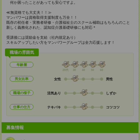
何か困ったことがあっても安心ですよ。
≪無資格でも大丈夫！！≫
マンパワーは資格取得支援制度も万全！！
既存の初任者・実務者研修・介護福祉士のスクール補助はもちろんのこと
新しく義務化された、認知症介護基礎研修にも対応＊
受講後には奨励金を支給（社内規定あり）
スキルアップしたい方をマンパワーグループは全力応援します！
職場の雰囲気
年齢層
20代
30
40
50
60
男女比率
女性
男性
職場の様子
活気あり
しずか
仕事の仕方
テキパキ
コツコツ
募集情報