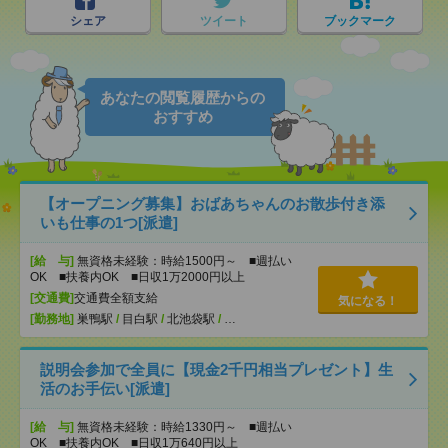
シェア
ツイート
ブックマーク
あなたの閲覧履歴からの
おすすめ
【オープニング募集】おばあちゃんのお散歩付き添
いも仕事の1つ[派遣]
[給 与]
無資格未経験：時給1500円～ ■週払い
OK ■扶養内OK ■日収1万2000円以上
[交通費]
交通費全額支給
気になる！
[勤務地]
巣鴨駅
/
目白駅
/
北池袋駅
/
…
説明会参加で全員に【現金2千円相当プレゼント】生
活のお手伝い[派遣]
[給 与]
無資格未経験：時給1330円～ ■週払い
OK ■扶養内OK ■日収1万640円以上