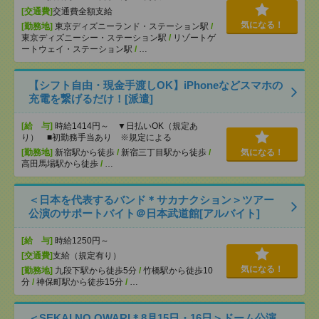
[交通費]
交通費全額支給
気になる！
[勤務地]
東京ディズニーランド・ステーション駅
/
東京ディズニーシー・ステーション駅
/
リゾートゲ
ートウェイ・ステーション駅
/
…
【シフト自由・現金手渡しOK】iPhoneなどスマホの
充電を繋げるだけ！[派遣]
[給 与]
時給1414円～ ▼日払いOK（規定あ
り） ■初勤務手当あり ※規定による
[勤務地]
新宿駅から徒歩
/
新宿三丁目駅から徒歩
/
気になる！
高田馬場駅から徒歩
/
…
＜日本を代表するバンド＊サカナクション＞ツアー
公演のサポートバイト＠日本武道館[アルバイト]
[給 与]
時給1250円～
[交通費]
支給（規定有り）
気になる！
[勤務地]
九段下駅から徒歩5分
/
竹橋駅から徒歩10
分
/
神保町駅から徒歩15分
/
…
＜SEKAI NO OWARI＊8月15日・16日＞ドーム公演