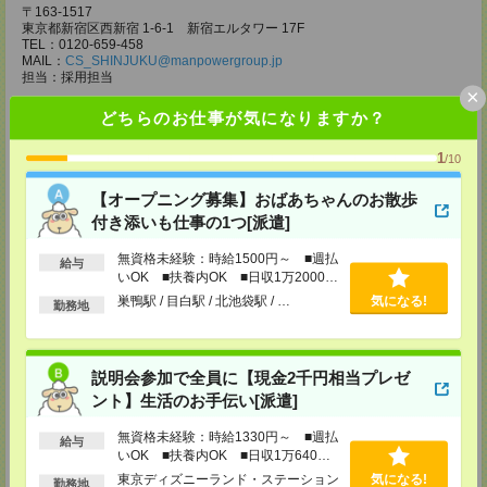
〒163-1517
東京都新宿区西新宿 1-6-1 新宿エルタワー 17F
TEL：0120-659-458
MAIL：
CS_SHINJUKU@manpowergroup.jp
担当：採用担当
×
CS立川支店
どちらのお仕事が気になりますか？
〒190-0012
東京都立川市曙町2-34-7 ファーレイーストビル 8F
1
/10
TEL：0120-659-460
MAIL：
CS_TACHIKAWA@manpowergroup.jp
担当：採用担当
【オープニング募集】おばあちゃんのお散歩
付き添いも仕事の1つ[派遣]
CS横浜支店
〒220-8136
無資格未経験：時給1500円～ ■週払
給与
神奈川県横浜市西区みなとみらい 2-2-1 横浜ランドマークタワー36F
いOK ■扶養内OK ■日収1万2000円
TEL：0120-659-459
以上
MAIL：
CS_YOKOHAMA@manpowergroup.jp
巣鴨駅 / 目白駅 / 北池袋駅 / …
気になる!
勤務地
担当：採用担当
CS大宮支店
〒330-0854 埼玉県さいたま市大宮区桜木町 1-10-16 シーノ大宮ノース
説明会参加で全員に【現金2千円相当プレゼ
ウイング 9階
ント】生活のお手伝い[派遣]
TEL：0120-769-355
MAIL：
CS_OMIYA@manpowergroup.jp
担当：採用担当
無資格未経験：時給1330円～ ■週払
給与
いOK ■扶養内OK ■日収1万640円
CS高崎支店
以上
東京ディズニーランド・ステーション
気になる!
勤務地