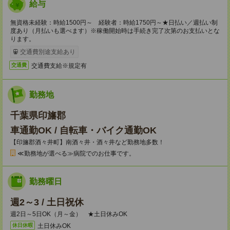
給与
無資格未経験：時給1500円～ 経験者：時給1750円～★日払い／週払い制
度あり（月払いも選べます）※稼働開始時は手続き完了次第のお支払いとな
ります。
交通費別途支給あり
交通費支給※規定有
交通費
勤務地
千葉県印旛郡
車通勤OK / 自転車・バイク通勤OK
【印旛郡酒々井町】南酒々井・酒々井など勤務地多数！
≪勤務地が選べる≫病院でのお仕事です。
勤務曜日
週2～3 / 土日祝休
週2日～5日OK（月～金） ★土日休みOK
土日休みOK
休日休暇