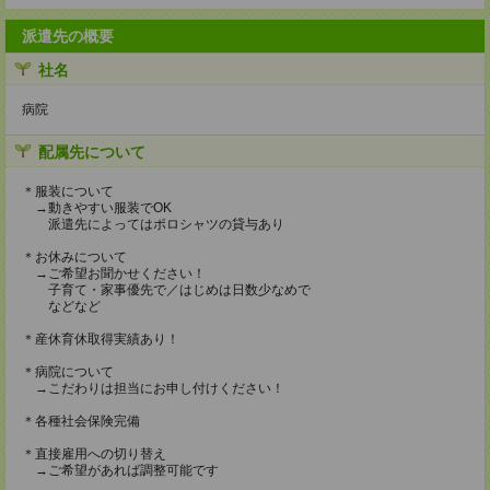
派遣先の概要
社名
病院
配属先について
＊服装について
→動きやすい服装でOK
派遣先によってはポロシャツの貸与あり
＊お休みについて
→ご希望お聞かせください！
子育て・家事優先で／はじめは日数少なめで
などなど
＊産休育休取得実績あり！
＊病院について
→こだわりは担当にお申し付けください！
＊各種社会保険完備
＊直接雇用への切り替え
→ご希望があれば調整可能です