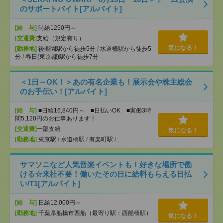
のサポートバイト[アルバイト]
[給 与]
時給1250円～
[交通費]
支給（規定有り）
気になる！
[勤務地]
後楽園駅から徒歩5分
/
水道橋駅から徒歩5
分
/
春日(東京都)駅から徒歩7分
＜1日～OK！＞あの有名企業も！展示会や株主総会
のお手伝い！[アルバイト]
[給 与]
■日給16,840円～ ■日払いOK ■実働3時
間5,120円のお仕事あります！
[交通費]
一部支給
気になる！
[勤務地]
東京駅
/
水道橋駅
/
有楽町駅
/
…
サマソニなど人気音楽イベントも！好きな場所で働
ける☆来社不要！働いたその日に給料もらえる日払
い/T1[アルバイト]
[給 与]
日給12,000円～
[勤務地]
千葉県船橋市西船（最寄り駅：西船橋駅）
気になる！