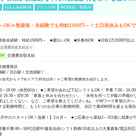
K
社会人未経験OK
ブランクOK
WEB登録・面接OK
～OK≫無資格・未経験でも時給1500円～！土日祝休みもOK
資格未経験：時給1500円～ ■週払いOK ■扶養内OK ■日収1万2000円以上
交通費別途支給あり
交通費全額支給
通費
京都豊島区
鴨駅
/
目白駅
/
北池袋駅
/
…
≪自宅からドアtoドアで30分以内！≫ご希望の勤務地を紹介します。
00～18:00（休憩60分） ■ご希望があれば下記シフトもOK！ 早番 7:00～16:00 遅
勤 16:30～翌9:30 「家族と休みを合わせたい」 「余裕を持って夕飯の準備
業はしたくない」 など、ご希望を教えてくださいね。 ※Wワーク希望の方へ
する勤務時間と、もう1つのお仕事の勤務時間。 合計で週40時間を超える場
8月中のスタートOK！急募！】2カ月～ ■ご応募から最短2～3日後に就業が
歴書不要
/
40～50代活躍中
/
服装自由
/
シフト勤務
/
10名以上の大量募集
/
電話対応
要