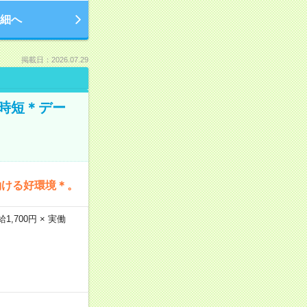
細へ
掲載日：2026.07.29
時短＊デー
働ける好環境＊。
,700円 × 実働