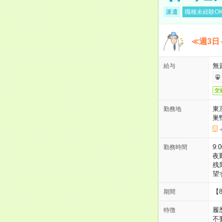
派遣
職種未経験O
≪週3日
無
給与
交
東
勤務地
巣
9:
勤務時間
夜
残
望
【
期間
履
特徴
不