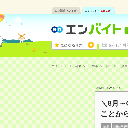
エン派遣
71454
件
エン バイト
82531
件
0
気になるリスト
保存した希
バイトTOP
関東
千葉県
柏市
＼8月
掲載日 :
2026
/
07
/
30
＼8月～
ことか
派遣
職種未経