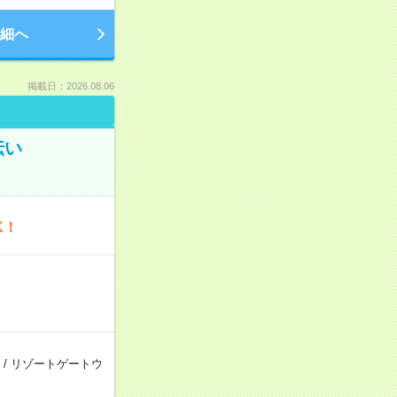
細へ
掲載日：2026.08.06
伝い
K！
/
リゾートゲートウ