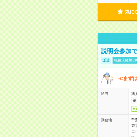
気に
説明会参加で
派遣
職種未経験O
≪まずは
無
給与
交
千
勤務地
東
ェ