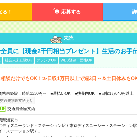
なる！
応募する
詳
未読
全員に【現金2千円相当プレゼント】生活のお手
K
社会人未経験OK
ブランクOK
WEB登録・面接OK
相談だけでもOK！≫日収1万円以上で週3日～＆土日休みもO
資格未経験：時給1330円～ ■週払いOK ■扶養内OK ■日収1万640円以上
交通費別途支給あり
交通費全額支給
通費
葉県浦安市
京ディズニーランド・ステーション駅
/
東京ディズニーシー・ステーション駅
イ・ステーション駅
/
…