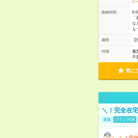
9:
勤務時間
「
な
も
【
期間
履
特徴
不
気に
＼！完全在宅
派遣
ブランクOK
＼！完全