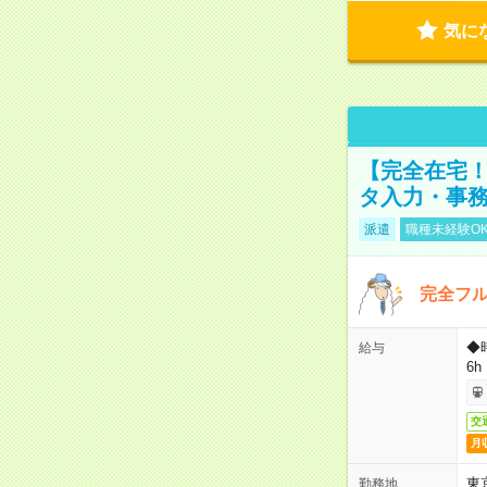
気に
【完全在宅！
タ入力・事
派遣
職種未経験O
完全フ
◆
給与
6h
交
月
東
勤務地