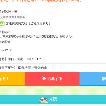
給2400円＋交
交通費別途支給あり
交通費実費支給（当社規定あり）
通費
京都港区
町(東京都)駅から徒歩4分
/
三田(東京都)駅から徒歩7分
金融関連
30～12:30
急募】即日～長期 ※8月～OK！
歴書不要
/
40～50代活躍中
/
服装自由
なる！
応募する
詳
未読