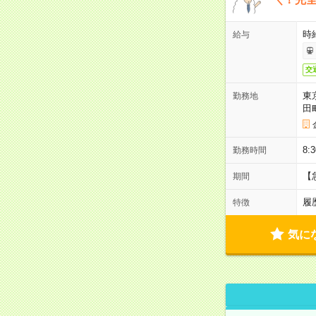
時
給与
交
東
勤務地
田
8:
勤務時間
【
期間
履
特徴
気に