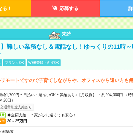
なる！
応募する
詳
未読
】難しい業務なし＆電話なし！ゆっくりの11時～
務
K
ブランクOK
WEB登録・面接OK
ルリモートですので子育てしながらや、オフィスから遠い方も
時給1,700円＊日払い・週払いOK＊昇給あり♪【月収例】 ・約204,000円 （時給1
 × 20日）
交通費別途支給あり
◆全額支給 ＊家が少し遠くても安心！
通費
20～25万円
収例
京都港区