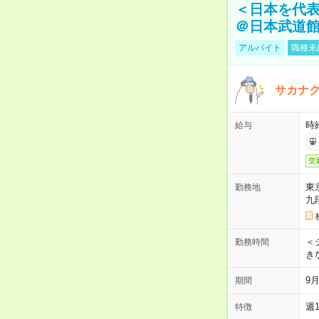
＜日本を代
＠日本武道
アルバイト
職種未
サカナク
時
給与
交
東
勤務地
九
＜シ
勤務時間
き
9
期間
週
特徴