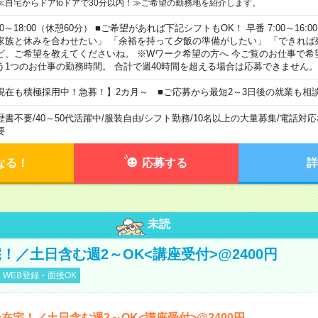
≪自宅からドアtoドアで30分以内！≫ご希望の勤務地を紹介します。
00～18:00（休憩60分） ■ご希望があれば下記シフトもOK！ 早番 7:00～16:00 遅
家族と休みを合わせたい」 「余裕を持って夕飯の準備がしたい」 「できれば
ど、ご希望を教えてくださいね。 ※Wワーク希望の方へ 今ご覧のお仕事で希
う1つのお仕事の勤務時間。 合計で週40時間を超える場合は応募できません。
現在も積極採用中！急募！】2カ月～ ■ご応募から最短2～3日後の就業も相
歴書不要
/
40～50代活躍中
/
服装自由
/
シフト勤務
/
10名以上の大量募集
/
電話対応
要
なる！
応募する
詳
未読
！／土日含む週2～OK<講座受付>@2400円
WEB登録・面接OK
在宅！／土日含む週2～OK<講座受付>@2400円