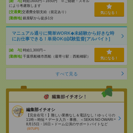
[給 与]
時給1600円～1650円 ※ご経験・スキル
により考慮致します
[交通費]
交通費全額支給（規定あり）
気になる！
[勤務地]
銀座駅から徒歩1分
マニュアル通りに簡単WORK◆未経験から好きな時
にお仕事できる！単発OK◎試験監督[アルバイト]
[給 与]
時給1,300円～
[勤務地]
千葉県船橋市西船（最寄り駅：西船橋駅）
気になる！
すべて見る
編集部イチオシ
【完全在宅！】難しい業務なし＆電話なし！ゆっくりの
11時～時短＊データ入力・事務、＜SEKAI NO OWARI＊
8月15日・16日＞ドーム公演のサポートバイトなど
(8/7UP!)