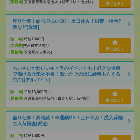
[勤務地]
東京都豊島区南池袋（最寄り駅：池袋駅）
気になる！
座り仕事！給与即払いOK！土日休み！出荷・梱包作
業など[派遣]
[給 与]
時給1300円
[交通費]
交通費支給有り
気になる！
[勤務地]
求名駅から車9分
ちいさいかわいいキャラのイベントも！好きな場所
で働ける☆来社不要！働いたその日に給料もらえる
◎/T1[アルバイト]
[給 与]
日給13,000円～
[勤務地]
東京都新宿区新宿（最寄り駅：新宿駅）
気になる！
座り仕事！高時給！車通勤OK！土日休み！受入荷物
の入荷検査[派遣]
[給 与]
時給1500円