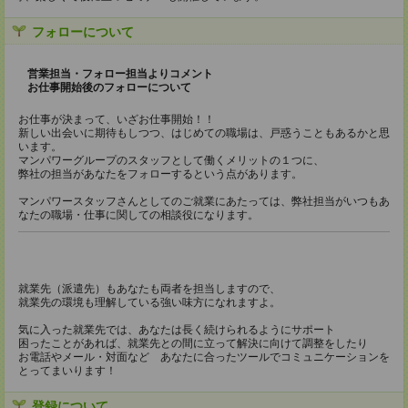
フォローについて
営業担当・フォロー担当よりコメント
お仕事開始後のフォローについて
お仕事が決まって、いざお仕事開始！！
新しい出会いに期待もしつつ、はじめての職場は、戸惑うこともあるかと思
います。
マンパワーグループのスタッフとして働くメリットの１つに、
弊社の担当があなたをフォローするという点があります。
マンパワースタッフさんとしてのご就業にあたっては、弊社担当がいつもあ
なたの職場・仕事に関しての相談役になります。
就業先（派遣先）もあなたも両者を担当しますので、
就業先の環境も理解している強い味方になれますよ。
気に入った就業先では、あなたは長く続けられるようにサポート
困ったことがあれば、就業先との間に立って解決に向けて調整をしたり
お電話やメール・対面など あなたに合ったツールでコミュニケーションを
とってまいります！
登録について