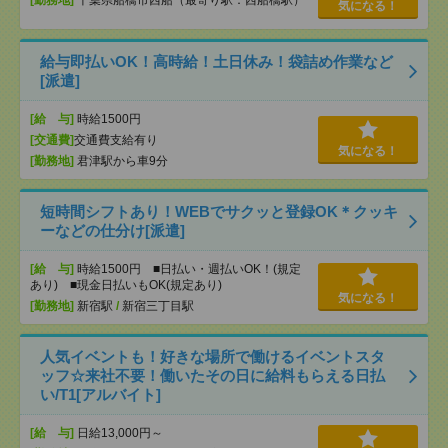
[勤務地]
千葉県船橋市西船（最寄り駅：西船橋駅）
気になる！
給与即払いOK！高時給！土日休み！袋詰め作業など
[派遣]
[給 与]
時給1500円
[交通費]
交通費支給有り
気になる！
[勤務地]
君津駅から車9分
短時間シフトあり！WEBでサクッと登録OK＊クッキ
ーなどの仕分け[派遣]
[給 与]
時給1500円 ■日払い・週払いOK！(規定
あり) ■現金日払いもOK(規定あり)
気になる！
[勤務地]
新宿駅
/
新宿三丁目駅
人気イベントも！好きな場所で働けるイベントスタ
ッフ☆来社不要！働いたその日に給料もらえる日払
い/T1[アルバイト]
[給 与]
日給13,000円～