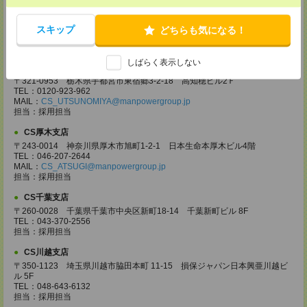
CS高崎支店
ション駅 / …
〒370-0831 群馬県高崎市あら町167 高崎第一生命ビルディング11Ｆ
TEL：027-320-6558
スキップ
どちらも気になる！
MAIL：
CS_TAKASAKI@manpowergroup.jp
担当：採用担当
しばらく表示しない
CS宇都宮支店
〒321-0953 栃木県宇都宮市東宿郷3-2-18 高知穂ビル2Ｆ
TEL：0120-923-962
MAIL：
CS_UTSUNOMIYA@manpowergroup.jp
担当：採用担当
CS厚木支店
〒243-0014 神奈川県厚木市旭町1-2-1 日本生命本厚木ビル4階
TEL：046-207-2644
MAIL：
CS_ATSUGI@manpowergroup.jp
担当：採用担当
CS千葉支店
〒260-0028 千葉県千葉市中央区新町18-14 千葉新町ビル 8F
TEL：043-370-2556
担当：採用担当
CS川越支店
〒350-1123 埼玉県川越市脇田本町 11-15 損保ジャパン日本興亜川越ビ
ル 5F
TEL：048-643-6132
担当：採用担当