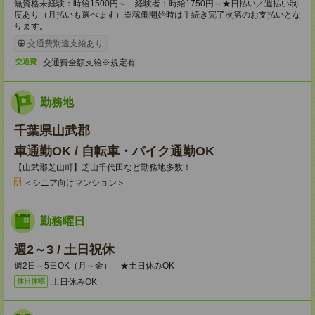
無資格未経験：時給1500円～ 経験者：時給1750円～★日払い／週払い制
度あり（月払いも選べます）※稼働開始時は手続き完了次第のお支払いとな
ります。
交通費別途支給あり
交通費全額支給※規定有
交通費
勤務地
千葉県山武郡
車通勤OK / 自転車・バイク通勤OK
【山武郡芝山町】芝山千代田など勤務地多数！
＜シニア向けマンション＞
勤務曜日
週2～3 / 土日祝休
週2日～5日OK（月～金） ★土日休みOK
土日休みOK
休日休暇