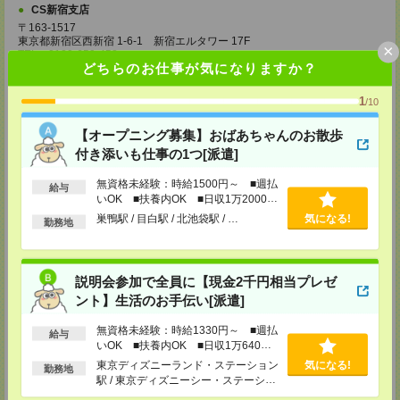
CS新宿支店
〒163-1517
東京都新宿区西新宿 1-6-1 新宿エルタワー 17F
×
TEL：0120-659-458
どちらのお仕事が気になりますか？
MAIL：
CS_SHINJUKU@manpowergroup.jp
担当：採用担当
1
/10
CS立川支店
〒190-0012
【オープニング募集】おばあちゃんのお散歩
東京都立川市曙町2-34-7 ファーレイーストビル 8F
付き添いも仕事の1つ[派遣]
TEL：0120-659-460
MAIL：
CS_TACHIKAWA@manpowergroup.jp
担当：採用担当
無資格未経験：時給1500円～ ■週払
給与
いOK ■扶養内OK ■日収1万2000円
CS横浜支店
以上
巣鴨駅 / 目白駅 / 北池袋駅 / …
気になる!
勤務地
〒220-8136
神奈川県横浜市西区みなとみらい 2-2-1 横浜ランドマークタワー36F
TEL：0120-659-459
MAIL：
CS_YOKOHAMA@manpowergroup.jp
担当：採用担当
説明会参加で全員に【現金2千円相当プレゼ
ント】生活のお手伝い[派遣]
CS大宮支店
〒330-0854 埼玉県さいたま市大宮区桜木町 1-10-16 シーノ大宮ノース
無資格未経験：時給1330円～ ■週払
給与
ウイング 9階
いOK ■扶養内OK ■日収1万640円
TEL：0120-769-355
以上
MAIL：
CS_OMIYA@manpowergroup.jp
東京ディズニーランド・ステーション
気になる!
勤務地
担当：採用担当
駅 / 東京ディズニーシー・ステーショ
ン駅 / リゾートゲートウェイ・ステー