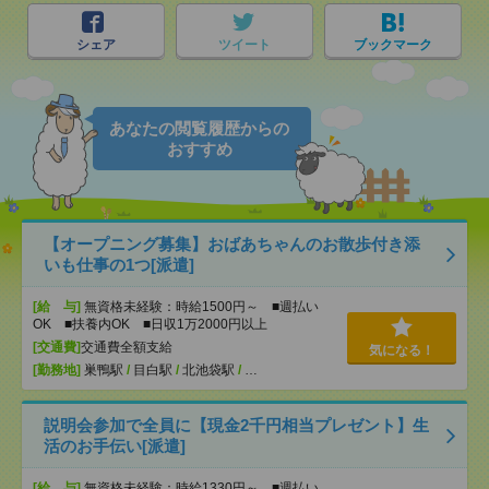
シェア
ツイート
ブックマーク
あなたの閲覧履歴からの
おすすめ
【オープニング募集】おばあちゃんのお散歩付き添
いも仕事の1つ[派遣]
[給 与]
無資格未経験：時給1500円～ ■週払い
OK ■扶養内OK ■日収1万2000円以上
[交通費]
交通費全額支給
気になる！
[勤務地]
巣鴨駅
/
目白駅
/
北池袋駅
/
…
説明会参加で全員に【現金2千円相当プレゼント】生
活のお手伝い[派遣]
[給 与]
無資格未経験：時給1330円～ ■週払い