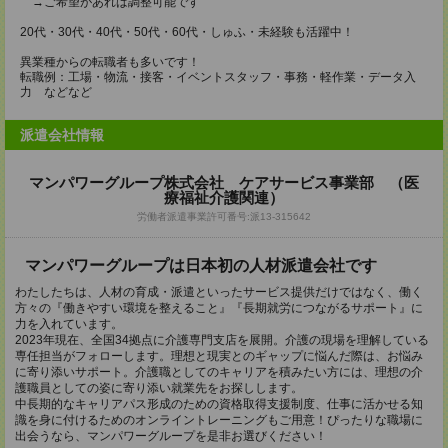
→ご希望があれば調整可能です
20代・30代・40代・50代・60代・しゅふ・未経験も活躍中！
異業種からの転職者も多いです！
転職例：工場・物流・接客・イベントスタッフ・事務・軽作業・データ入
力 などなど
派遣会社情報
マンパワーグループ株式会社 ケアサービス事業部 （医
療福祉介護関連）
労働者派遣事業許可番号:派13-315642
マンパワーグループは日本初の人材派遣会社です
わたしたちは、人材の育成・派遣といったサービス提供だけではなく、働く
方々の『働きやすい環境を整えること』『長期就労につながるサポート』に
力を入れています。
2023年現在、全国34拠点に介護専門支店を展開。介護の現場を理解している
専任担当がフォローします。理想と現実とのギャップに悩んだ際は、お悩み
に寄り添いサポート。介護職としてのキャリアを積みたい方には、理想の介
護職員としての姿に寄り添い就業先をお探しします。
中長期的なキャリアパス形成のための資格取得支援制度、仕事に活かせる知
識を身に付けるためのオンライントレーニングもご用意！ぴったりな職場に
出会うなら、マンパワーグループを是非お選びください！