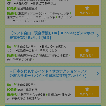
OK ■扶養内OK ■日収1万640円以上
[交通費]
交通費全額支給
気になる！
[勤務地]
東京ディズニーランド・ステーション駅
/
東京ディズニーシー・ステーション駅
/
リゾートゲ
ートウェイ・ステーション駅
/
…
【シフト自由・現金手渡しOK】iPhoneなどスマホの
充電を繋げるだけ！[派遣]
[給 与]
時給1414円～ ▼日払いOK（規定あ
り） ■初勤務手当あり ※規定による
[勤務地]
新宿駅から徒歩
/
新宿三丁目駅から徒歩
/
気になる！
高田馬場駅から徒歩
/
…
＜日本を代表するバンド＊サカナクション＞ツアー
公演のサポートバイト＠日本武道館[アルバイト]
[給 与]
時給1250円～
[交通費]
支給（規定有り）
気になる！
[勤務地]
九段下駅から徒歩5分
/
竹橋駅から徒歩10
分
/
神保町駅から徒歩15分
/
…