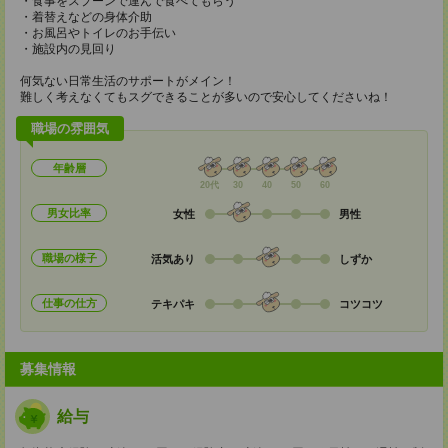
・食事をスプーンで運んで食べてもらう
・着替えなどの身体介助
・お風呂やトイレのお手伝い
・施設内の見回り
何気ない日常生活のサポートがメイン！
難しく考えなくてもスグできることが多いので安心してくださいね！
職場の雰囲気
年齢層
20代
30
40
50
60
男女比率
女性
男性
職場の様子
活気あり
しずか
仕事の仕方
テキパキ
コツコツ
募集情報
給与