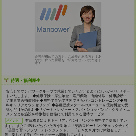
介護が初めての方も、ご経験がある方も！あ
なたに合った職場をご紹介させていただきま
す！
待遇・福利厚生
安心してマンパワーグループで就業していただけるようにしっかりとサポー
トいたします。 ◆健康保険・厚生年金・雇用保険・有給休暇・健康診断・
労働者災害補償保険 ◆無料で自宅で学習できるパソコントレーニング◆無
料キャリアカウンセリング ◆各種提携スクールのメニューを優待料金で受
講など【その他】◆リゾート・レジャー・スパ・ショッピング・グルメ・エ
ステなど各施設を特別割引価格にて利用できる優待サービス
有資格者によるキャリアカウンセリングを無料でご提供してい
ポイント！
ます。 またご登録いただいた方を対象に「英語スピーキングチェック会」や
「英語で習うフラワーアレンジメント」、「ときめき片づけ体験セミナー」
等、楽しくて役に立つセミナーも開催しています。