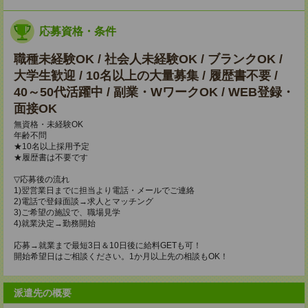
応募資格・条件
職種未経験OK / 社会人未経験OK / ブランクOK /
大学生歓迎 / 10名以上の大量募集 / 履歴書不要 /
40～50代活躍中 / 副業・WワークOK / WEB登録・
面接OK
無資格・未経験OK
年齢不問
★10名以上採用予定
★履歴書は不要です
▽応募後の流れ
1)翌営業日までに担当より電話・メールでご連絡
2)電話で登録面談→求人とマッチング
3)ご希望の施設で、職場見学
4)就業決定→勤務開始
応募→就業まで最短3日＆10日後に給料GETも可！
開始希望日はご相談ください。1か月以上先の相談もOK！
派遣先の概要