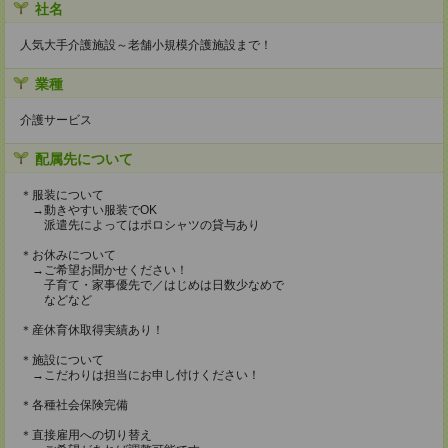
社名
人気大手介護施設～老舗小規模介護施設まで！
業種
介護サービス
配属先について
＊服装について
→動きやすい服装でOK
派遣先によってはポロシャツの貸与あり
＊お休みについて
→ご希望お聞かせください！
子育て・家事優先で／はじめは日数少なめで
などなど
＊産休育休取得実績あり！
＊施設について
→こだわりは担当にお申し付けください！
＊各種社会保険完備
＊直接雇用への切り替え