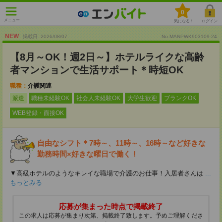
0
メニュー
気になる！
ログイン
NEW
掲載日 :2026
/
08
/
07
No.MANPWK903109-24
【8月～OK！週2日～】ホテルライクな高齢
者マンションで生活サポート＊時短OK
職種：
介護関連
派遣
職種未経験OK
社会人未経験OK
大学生歓迎
ブランクOK
WEB登録・面接OK
自由なシフト＊7時～、11時～、16時～など好きな
勤務時間×好きな曜日で働く！
▼高級ホテルのようなキレイな職場で介護のお仕事！入居者さんは
...
もっとみる
応募が集まった時点で掲載終了
この求人は応募が集まり次第、掲載終了致します。予めご理解くださ