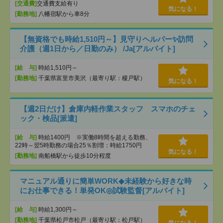
[交通費]
交通費支給有り
気になる！
[勤務地]
八幡宿駅から車8分
【無資格でも時給1,510円～】見守りヘルパー✨訪問
介護（週1日から／日勤のみ） /Ja[アルバイト]
[給 与]
時給1,510円～
[勤務地]
千葉県富里市美沢（最寄り駅：榎戸駅）
気になる！
【週2日だけ】倉庫内軽作業スタッフ スマホのチェ
ック・検品[派遣]
[給 与]
時給1400円 ※実働8時間を超える勤務、
22時～翌5時勤務の場合25％割増：時給1750円
気になる！
[勤務地]
南船橋駅から徒歩10分程度
マニュアル通りに簡単WORK◆未経験から好きな時
にお仕事できる！単発OK◎試験監督[アルバイト]
[給 与]
時給1,300円～
[勤務地]
千葉県松戸市松戸（最寄り駅：松戸駅）