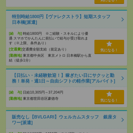
気になる！
特別時給1800円【ヴァレクストラ】短期スタッフ
日本橋[派遣]
[給 与]
時給1800円 ※ご経験・スキルにより優
遇 スマホでかんたんに前払いで給与が受け取れま
す（※上限、条件あり）
[交通費]
交通費全額支給（規定あり）
気になる！
[勤務地]
東京都中央区 東京メトロ 日本橋駅から直
結（徒歩1分）
【日払い・未経験歓迎！】稼ぎたい日にサクッと勤
務！単発・週1日～自由シフトの軽作業[アルバイト]
[給 与]
日給10,305円～37,204円
[勤務地]
東京都世田谷区豪徳寺
気になる！
販売なし【BVLGARI】ウェルカムスタッフ 銀座タ
ワー[派遣]