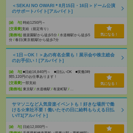
＜SEKAI NO OWARI＊8月15日・16日＞ドーム公演
のサポートバイト[アルバイト]
[給 与]
時給1250円～
[交通費]
支給（規定有り）
気になる！
[勤務地]
後楽園駅から徒歩5分
/
水道橋駅から徒歩5
分
/
春日(東京都)駅から徒歩7分
＜1日～OK！＞あの有名企業も！展示会や株主総会
のお手伝い！[アルバイト]
[給 与]
■日給16,840円～ ■日払いOK ■実働3時
間5,120円のお仕事あります！
[交通費]
一部支給
気になる！
[勤務地]
東京駅
/
水道橋駅
/
有楽町駅
/
…
サマソニなど人気音楽イベントも！好きな場所で働
ける☆来社不要！働いたその日に給料もらえる日払
い/T1[アルバイト]
[給 与]
日給12,000円～