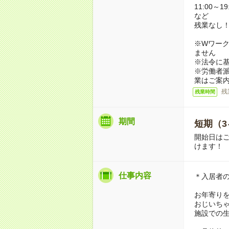
11:00～19
など
残業なし
※Wワーク
ません
※法令に基
※労働者
業はご案
残
残業時間
期間
短期（3
開始日は
けます！
仕事内容
＊入居者
お年寄り
おじいち
施設での