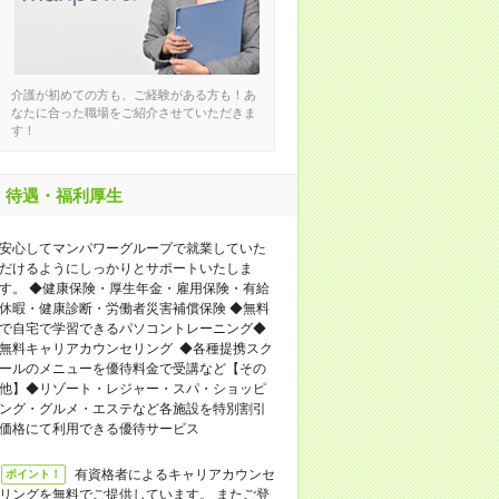
介護が初めての方も、ご経験がある方も！あ
なたに合った職場をご紹介させていただきま
す！
待遇・福利厚生
安心してマンパワーグループで就業していた
だけるようにしっかりとサポートいたしま
す。 ◆健康保険・厚生年金・雇用保険・有給
休暇・健康診断・労働者災害補償保険 ◆無料
で自宅で学習できるパソコントレーニング◆
無料キャリアカウンセリング ◆各種提携スク
ールのメニューを優待料金で受講など【その
他】◆リゾート・レジャー・スパ・ショッピ
ング・グルメ・エステなど各施設を特別割引
価格にて利用できる優待サービス
有資格者によるキャリアカウンセ
ポイント！
リングを無料でご提供しています。 またご登