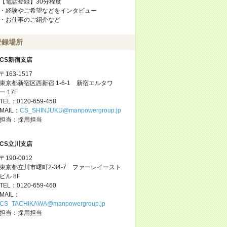
【電話登録】30分程度
・経験やご希望などをインタビュー
・お仕事のご紹介など
登録場所
CS新宿支店
〒163-1517
東京都新宿区西新宿 1-6-1 新宿エルタワ
ー 17F
TEL：0120-659-458
MAIL：
CS_SHINJUKU@manpowergroup.jp
担当：採用担当
CS立川支店
〒190-0012
東京都立川市曙町2-34-7 ファーレイースト
ビル 8F
TEL：0120-659-460
MAIL：
CS_TACHIKAWA@manpowergroup.jp
担当：採用担当