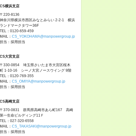
CS横浜支店
〒220-8136
神奈川県横浜市西区みなとみらい 2-2-1 横浜
ランドマークタワー36F
TEL：0120-659-459
MAIL：
CS_YOKOHAMA@manpowergroup.jp
担当：採用担当
CS大宮支店
〒330-0854 埼玉県さいたま市大宮区桜木
町 1-10-16 シーノ大宮ノースウイング 9階
TEL：0120-769-355
MAIL：
CS_OMIYA@manpowergroup.jp
担当：採用担当
CS高崎支店
〒370-0831 群馬県高崎市あら町167 高崎
第一生命ビルディング11Ｆ
TEL：027-320-6558
MAIL：
CS_TAKASAKI@manpowergroup.jp
担当：採用担当