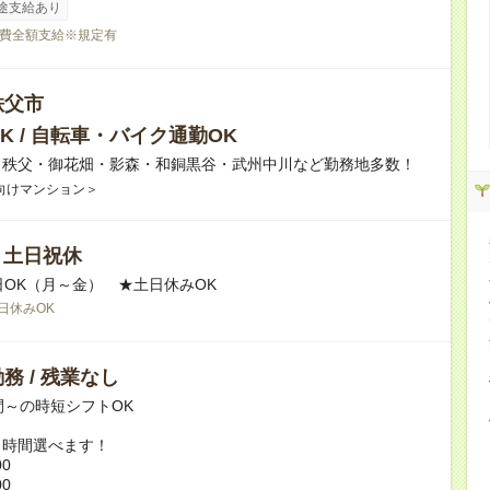
途支給あり
費全額支給※規定有
秩父市
K / 自転車・バイク通勤OK
】秩父・御花畑・影森・和銅黒谷・武州中川など勤務地多数！
向けマンション＞
/ 土日祝休
日OK（月～金） ★土日休みOK
日休みOK
務 / 残業なし
間～の時短シフトOK
ト時間選べます！
00
00