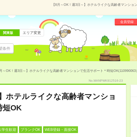
【8月～OK！週3日～】ホテルライクな高齢者マンションで
会員登録
エリア変更
関東版
望条件
月～OK！週3日～】ホテルライクな高齢者マンションで生活サポート＊時短OK(110990063
No.MANPWK912516-23
～】ホテルライクな高齢者マンショ
短OK
大学生歓迎
ブランクOK
WEB登録・面接OK