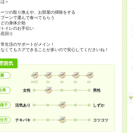
には＞
シーツの取り換えや、お部屋の掃除をする
スプーンで運んで食べてもらう
などの身体介助
やトイレのお手伝い
の見回り
日常生活のサポートがメイン！
えなくてもスグできることが多いので安心してくださいね！
雰囲気
層
20代
30
40
50
60
比率
女性
男性
様子
活気あり
しずか
仕方
テキパキ
コツコツ