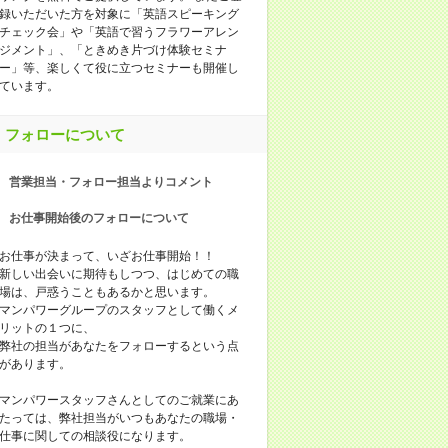
録いただいた方を対象に「英語スピーキング
チェック会」や「英語で習うフラワーアレン
ジメント」、「ときめき片づけ体験セミナ
ー」等、楽しくて役に立つセミナーも開催し
ています。
フォローについて
営業担当・フォロー担当よりコメント
お仕事開始後のフォローについて
お仕事が決まって、いざお仕事開始！！
新しい出会いに期待もしつつ、はじめての職
場は、戸惑うこともあるかと思います。
マンパワーグループのスタッフとして働くメ
リットの１つに、
弊社の担当があなたをフォローするという点
があります。
マンパワースタッフさんとしてのご就業にあ
たっては、弊社担当がいつもあなたの職場・
仕事に関しての相談役になります。