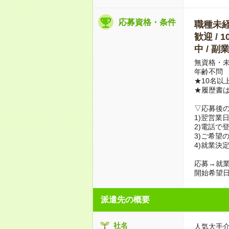
応募資格・条件
職種未経験
歓迎 / 
中 / 
無資格・未
年齢不問
★10名以
★履歴書
▽応募後
1)翌営業
2)電話で
3)ご希望
4)就業決
応募→就業
開始希望日
派遣先の概要
社名
人気大手