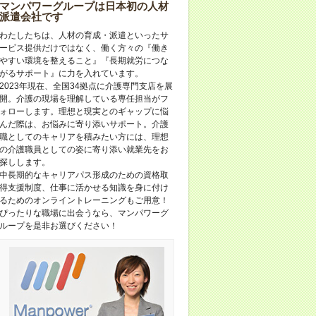
マンパワーグループは日本初の人材
派遣会社です
わたしたちは、人材の育成・派遣といったサ
ービス提供だけではなく、働く方々の『働き
やすい環境を整えること』『長期就労につな
がるサポート』に力を入れています。
2023年現在、全国34拠点に介護専門支店を展
開。介護の現場を理解している専任担当がフ
ォローします。理想と現実とのギャップに悩
んだ際は、お悩みに寄り添いサポート。介護
職としてのキャリアを積みたい方には、理想
の介護職員としての姿に寄り添い就業先をお
探しします。
中長期的なキャリアパス形成のための資格取
得支援制度、仕事に活かせる知識を身に付け
るためのオンライントレーニングもご用意！
ぴったりな職場に出会うなら、マンパワーグ
ループを是非お選びください！