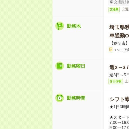
交通費別
交通
交通費
勤務地
埼玉県
車通勤O
【秩父市
＜シニア
勤務曜日
週2～3 
週3日～5
土
休日休暇
勤務時間
シフト勤
★1日6時
★スター
7:00～16:
9:00～17: