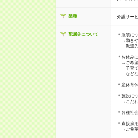
業種
介護サー
配属先について
＊服装に
→動きや
派遣先に
＊お休み
→ご希望
子育て・
などな
＊産休育
＊施設に
→こだわ
＊各種社
＊直接雇
→ご希望