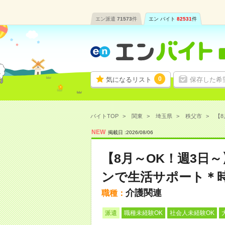
エン派遣
71573
件
エン バイト
82531
件
0
気になるリスト
保存した希
バイトTOP
関東
埼玉県
秩父市
【8
NEW
掲載日 :
2026
/
08
/
06
【8月～OK！週3日
ンで生活サポート＊時
介護関連
職種：
派遣
職種未経験OK
社会人未経験OK