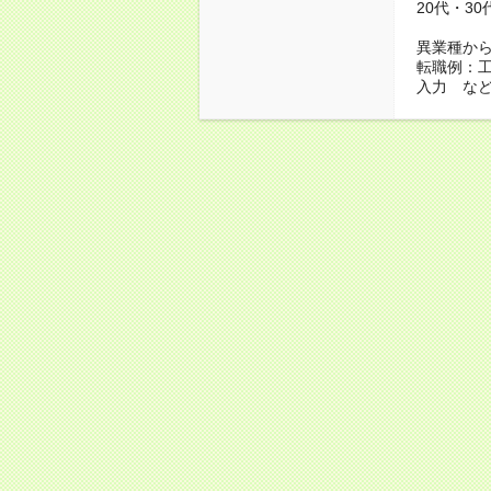
20代・3
異業種か
転職例：
入力 な