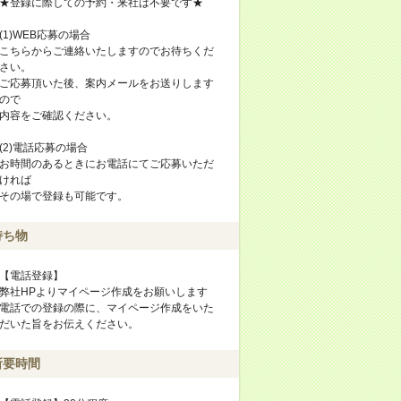
★登録に際しての予約・来社は不要です★
(1)WEB応募の場合
こちらからご連絡いたしますのでお待ちくだ
さい。
ご応募頂いた後、案内メールをお送りします
ので
内容をご確認ください。
(2)電話応募の場合
お時間のあるときにお電話にてご応募いただ
ければ
その場で登録も可能です。
持ち物
【電話登録】
弊社HPよりマイページ作成をお願いします
電話での登録の際に、マイページ作成をいた
だいた旨をお伝えください。
所要時間