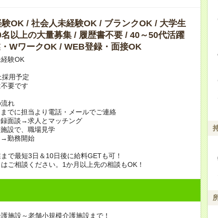
OK / 社会人未経験OK / ブランクOK / 大学生
10名以上の大量募集 / 履歴書不要 / 40～50代活躍
副業・WワークOK / WEB登録・面接OK
経験OK
上採用予定
は不要です
の流れ
日までに担当より電話・メールでご連絡
登録面談→求人とマッチング
の施設で、職場見学
定→勤務開始
まで最短3日＆10日後に給料GETも可！
はご相談ください。1か月以上先の相談もOK！
介護施設～老舗小規模介護施設まで！