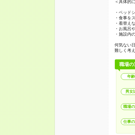
＜具体的
・ベッド
・食事を
・着替え
・お風呂
・施設内
何気ない
難しく考
職場の
年齢
男女
職場の
仕事の