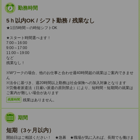
勤務時間
5ｈ以内OK / シフト勤務 / 残業なし
★1日5時間～の時短シフトOK
★スタート時間選べます！
7:00～16:00
9:00～17:00
11:00～19:00
など
残業なし！
※Wワークの場合、他のお仕事と合わせ週40時間超の就業はご案内できませ
ん
※法令に基づき、週20時間以上勤務は社会保険への加入対象となります
※労働者派遣法（日雇い派遣の原則禁止）により、短時間・短期間の就業は
ご案内が難しい場合があります
残業はありません。
残業時間
期間
短期（3ヶ月以内）
開始日はご相談ください！ ★急募 ★職場が気に入れば、長期でも働けま