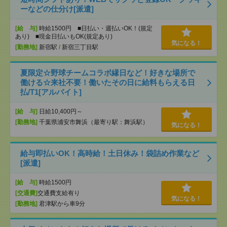
ーなどの仕分け[派遣]
[給 与]
時給1500円 ■日払い・週払いOK！(規定
あり) ■現金日払いもOK(規定あり)
気になる！
[勤務地]
新宿駅
/
新宿三丁目駅
夏限定☆野球チームコラボ縁日など！好きな場所で
働ける☆来社不要！働いたその日に給料もらえる日
払/T1[アルバイト]
[給 与]
日給10,400円～
[勤務地]
千葉県浦安市舞浜（最寄り駅：舞浜駅）
気になる！
給与即払いOK！高時給！土日休み！袋詰め作業など
[派遣]
[給 与]
時給1500円
[交通費]
交通費支給有り
気になる！
[勤務地]
君津駅から車9分