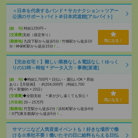
＜日本を代表するバンド＊サカナクション＞ツアー
公演のサポートバイト＠日本武道館[アルバイト]
[給 与]
時給1250円～
[交通費]
支給（規定有り）
気になる！
[勤務地]
九段下駅から徒歩5分
/
竹橋駅から徒歩10
分
/
神保町駅から徒歩15分
/
…
【完全在宅！】難しい業務なし＆電話なし！ゆっく
りの11時～時短＊データ入力・事務[派遣]
[給 与]
◆時給1,700円＊日払い・週払いOK＊昇給
あり♪【月収例】 ・約204,000円 （時給1,700
円 × 実働6h × 20日）
[交通費]
◆全額支給 ＊家が少し遠くても安心！
気になる！
[月収例]
20～25万円
[勤務地]
竹芝駅から徒歩2分
/
浜松町駅から徒歩4分
/
大門(東京都)駅から徒歩5分
/
…
サマソニなど人気音楽イベントも！好きな場所で働
ける☆来社不要！働いたその日に給料もらえる日払