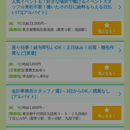
人気イベントも！好きな場所で働けるイベントスタ
ッフ☆来社不要！働いたその日に給料もらえる日払
い/T1[アルバイト]
[給 与]
日給13,000円～
[勤務地]
東京都豊島区南池袋（最寄り駅：池袋駅）
気になる！
座り仕事！給与即払いOK！土日休み！出荷・梱包作
業など[派遣]
[給 与]
時給1300円
[交通費]
交通費支給有り
気になる！
[勤務地]
求名駅から車9分
会計事務所スタッフ／週2～3日からOK／残業なし
[アルバイト]
[給 与]
時給1,800円～
[勤務地]
東京都千代田区九段南３－５－２九段南3
気になる！
丁目ビル5F（最寄り駅：市ヶ谷駅、九段下駅）