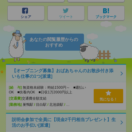
シェア
ツイート
ブックマーク
あなたの閲覧履歴からの
おすすめ
【オープニング募集】おばあちゃんのお散歩付き添
いも仕事の1つ[派遣]
[給 与]
無資格未経験：時給1500円～ ■週払い
OK ■扶養内OK ■日収1万2000円以上
[交通費]
交通費全額支給
気になる！
[勤務地]
巣鴨駅
/
目白駅
/
北池袋駅
/
…
説明会参加で全員に【現金2千円相当プレゼント】生
活のお手伝い[派遣]