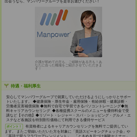
出会うなら、マンパワーグループを是非お選びください！
介護が初めての方も、ご経験がある方も！あ
なたに合った職場をご紹介させていただきま
す！
待遇・福利厚生
安心してマンパワーグループで就業していただけるようにしっかりとサポー
トいたします。 ◆健康保険・厚生年金・雇用保険・有給休暇・健康診断・
労働者災害補償保険 ◆無料で自宅で学習できるパソコントレーニング◆無
料キャリアカウンセリング ◆各種提携スクールのメニューを優待料金で受
講など【その他】◆リゾート・レジャー・スパ・ショッピング・グルメ・エ
ステなど各施設を特別割引価格にて利用できる優待サービス
有資格者によるキャリアカウンセリングを無料でご提供してい
ポイント！
ます。 またご登録いただいた方を対象に「英語スピーキングチェック会」や
「英語で習うフラワーアレンジメント」、「ときめき片づけ体験セミナー」