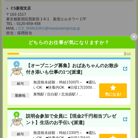
CS新宿支店
〒163-1517
東京都新宿区西新宿 1-6-1 新宿エルタワー 17F
TEL：0120-659-458
MAIL：
CS_SHINJUKU@manpowergroup.jp
担当：採用担当
×
どちらのお仕事が気になりますか？
CS立川支店
〒190-0012
東京都立川市曙町2-34-7 ファーレイーストビル 8F
1
/10
TEL：0120-659-460
MAIL：
CS_TACHIKAWA@manpowergroup.jp
【オープニング募集】おばあちゃんのお散歩
担当：採用担当
付き添いも仕事の1つ[派遣]
CS横浜支店
無資格未経験：時給1500円～ ■週払
〒220-8136
給与
神奈川県横浜市西区みなとみらい 2-2-1 横浜ランドマークタワー36F
いOK ■扶養内OK ■日収1万2000円
TEL：0120-659-459
以上
巣鴨駅 / 目白駅 / 北池袋駅 / …
気になる!
勤務地
MAIL：
CS_YOKOHAMA@manpowergroup.jp
担当：採用担当
CS大宮支店
説明会参加で全員に【現金2千円相当プレゼ
〒330-0854 埼玉県さいたま市大宮区桜木町 1-10-16 シーノ大宮ノース
ウイング 9階
ント】生活のお手伝い[派遣]
TEL：0120-769-355
MAIL：
CS_OMIYA@manpowergroup.jp
無資格未経験：時給1330円～ ■週払
給与
担当：採用担当
いOK ■扶養内OK ■日収1万640円