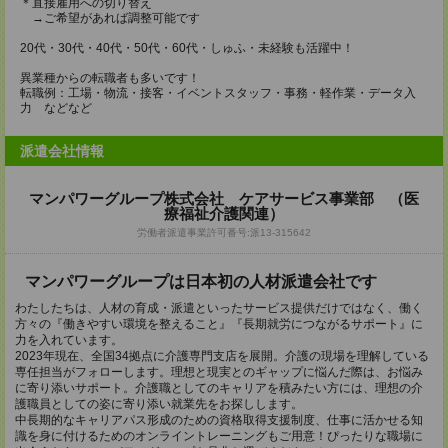
＊直接雇用への切り替え
→ご希望があれば調整可能です
20代・30代・40代・50代・60代・しゅふ・未経験も活躍中！
異業種からの転職者も多いです！
転職例：工場・物流・接客・イベントスタッフ・事務・軽作業・データ入
力 などなど
派遣会社情報
マンパワーグループ株式会社 ケアサービス事業部 （医
療福祉介護関連）
労働者派遣事業許可番号:派13-315642
マンパワーグループは日本初の人材派遣会社です
わたしたちは、人材の育成・派遣といったサービス提供だけではなく、働く
方々の『働きやすい環境を整えること』『長期就労につながるサポート』に
力を入れています。
2023年現在、全国34拠点に介護専門支店を展開。介護の現場を理解している
専任担当がフォローします。理想と現実とのギャップに悩んだ際は、お悩み
に寄り添いサポート。介護職としてのキャリアを積みたい方には、理想の介
護職員としての姿に寄り添い就業先をお探しします。
中長期的なキャリアパス形成のための資格取得支援制度、仕事に活かせる知
識を身に付けるためのオンライントレーニングもご用意！ぴったりな職場に