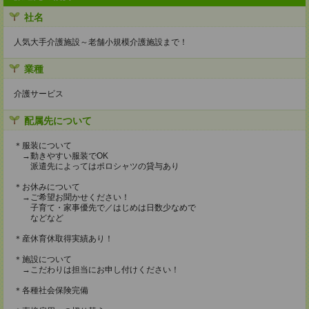
社名
人気大手介護施設～老舗小規模介護施設まで！
業種
介護サービス
配属先について
＊服装について
→動きやすい服装でOK
派遣先によってはポロシャツの貸与あり
＊お休みについて
→ご希望お聞かせください！
子育て・家事優先で／はじめは日数少なめで
などなど
＊産休育休取得実績あり！
＊施設について
→こだわりは担当にお申し付けください！
＊各種社会保険完備