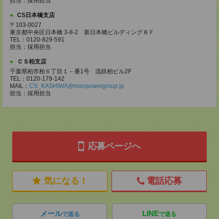
担当：採用担当
CS日本橋支店
〒103-0027
東京都中央区日本橋 3-8-2 新日本橋ビルディング８Ｆ
TEL：0120-829-591
担当：採用担当
ＣＳ柏支店
千葉県柏市柏６丁目１－番1号 流鉄柏ビル2F
TEL：0120-179-142
MAIL：
CS_KASHIWA@manpowergroup.jp
担当：採用担当
応募ページへ
気になる！
電話応募
メール
LINE
で送る
で送る