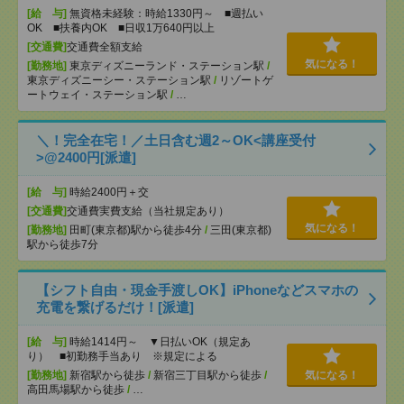
[給 与]
無資格未経験：時給1330円～ ■週払い
OK ■扶養内OK ■日収1万640円以上
[交通費]
交通費全額支給
気になる！
[勤務地]
東京ディズニーランド・ステーション駅
/
東京ディズニーシー・ステーション駅
/
リゾートゲ
ートウェイ・ステーション駅
/
…
＼！完全在宅！／土日含む週2～OK<講座受付
>@2400円[派遣]
[給 与]
時給2400円＋交
[交通費]
交通費実費支給（当社規定あり）
気になる！
[勤務地]
田町(東京都)駅から徒歩4分
/
三田(東京都)
駅から徒歩7分
【シフト自由・現金手渡しOK】iPhoneなどスマホの
充電を繋げるだけ！[派遣]
[給 与]
時給1414円～ ▼日払いOK（規定あ
り） ■初勤務手当あり ※規定による
[勤務地]
新宿駅から徒歩
/
新宿三丁目駅から徒歩
/
気になる！
高田馬場駅から徒歩
/
…