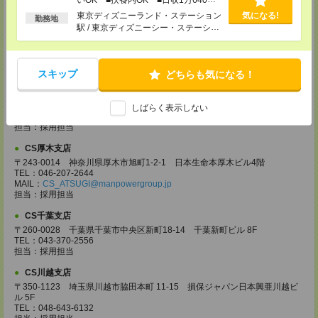
以上
CS高崎支店
東京ディズニーランド・ステーション
気になる!
勤務地
駅 / 東京ディズニーシー・ステーショ
〒370-0831 群馬県高崎市あら町167 高崎第一生命ビルディング11Ｆ
TEL：027-320-6558
ン駅 / リゾートゲートウェイ・ステー
MAIL：
CS_TAKASAKI@manpowergroup.jp
ション駅 / …
担当：採用担当
スキップ
どちらも気になる！
CS宇都宮支店
〒321-0953 栃木県宇都宮市東宿郷3-2-18 高知穂ビル2Ｆ
TEL：0120-923-962
しばらく表示しない
MAIL：
CS_UTSUNOMIYA@manpowergroup.jp
担当：採用担当
CS厚木支店
〒243-0014 神奈川県厚木市旭町1-2-1 日本生命本厚木ビル4階
TEL：046-207-2644
MAIL：
CS_ATSUGI@manpowergroup.jp
担当：採用担当
CS千葉支店
〒260-0028 千葉県千葉市中央区新町18-14 千葉新町ビル 8F
TEL：043-370-2556
担当：採用担当
CS川越支店
〒350-1123 埼玉県川越市脇田本町 11-15 損保ジャパン日本興亜川越ビ
ル 5F
TEL：048-643-6132