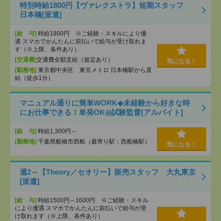
特別時給1800円【ヴァレクストラ】短期スタッフ
日本橋[派遣]
[給 与]
時給1800円 ※ご経験・スキルにより優
遇 スマホでかんたんに前払いで給与が受け取れま
す（※上限、条件あり）
[交通費]
交通費全額支給（規定あり）
気になる！
[勤務地]
東京都中央区 東京メトロ 日本橋駅から直
結（徒歩1分）
マニュアル通りに簡単WORK◆未経験から好きな時
にお仕事できる！単発OK◎試験監督[アルバイト]
[給 与]
時給1,300円～
[勤務地]
千葉県船橋市西船（最寄り駅：西船橋駅）
気になる！
週2～【Theory／セオリー】販売スタッフ 大丸東京
[派遣]
[給 与]
時給1500円～1600円 ※ご経験・スキル
により優遇 スマホでかんたんに前払いで給与が受
け取れます（※上限、条件あり）