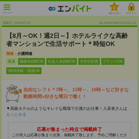
0
メニュー
気になる！
ログイン
掲載日 :2026
/
07
/
31
No.MANPWK1001324-30
【8月～OK！週2日～】ホテルライクな高齢
者マンションで生活サポート＊時短OK
職種：
介護関連
派遣
職種未経験OK
社会人未経験OK
大学生歓迎
ブランクOK
WEB登録・面接OK
自由なシフト＊7時～、11時～、16時～など好きな
勤務時間×好きな曜日で働く！
▼高級ホテルのようなキレイな職場で介護のお仕事！入居者さんは
...
もっとみる
応募が集まった時点で掲載終了
この求人は応募が集まり次第、掲載終了致します。予めご理解くださ