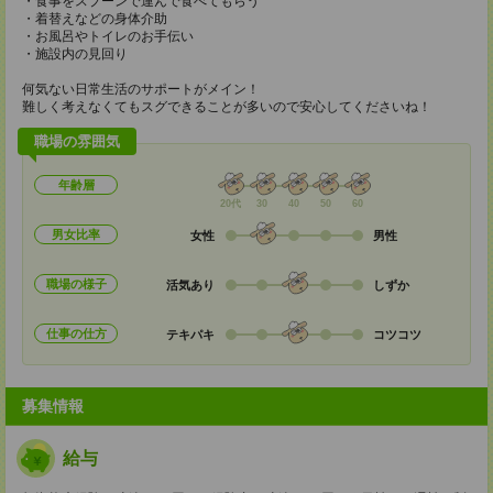
・食事をスプーンで運んで食べてもらう
・着替えなどの身体介助
・お風呂やトイレのお手伝い
・施設内の見回り
何気ない日常生活のサポートがメイン！
難しく考えなくてもスグできることが多いので安心してくださいね！
職場の雰囲気
年齢層
20代
30
40
50
60
男女比率
女性
男性
職場の様子
活気あり
しずか
仕事の仕方
テキパキ
コツコツ
募集情報
給与