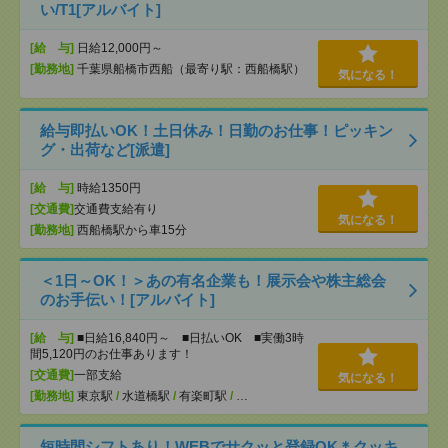
い/T1[アルバイト]
[給 与]
日給12,000円～
[勤務地]
千葉県船橋市西船（最寄り駅：西船橋駅）
気になる！
給与即払いOK！土日休み！日勤のお仕事！ピッキン
グ・出荷など[派遣]
[給 与]
時給1350円
[交通費]
交通費支給有り
気になる！
[勤務地]
西船橋駅から車15分
＜1日～OK！＞あの有名企業も！展示会や株主総会
のお手伝い！[アルバイト]
[給 与]
■日給16,840円～ ■日払いOK ■実働3時
間5,120円のお仕事あります！
[交通費]
一部支給
気になる！
[勤務地]
東京駅
/
水道橋駅
/
有楽町駅
/
…
短時間シフトあり！WEBでサクッと登録OK＊クッキ