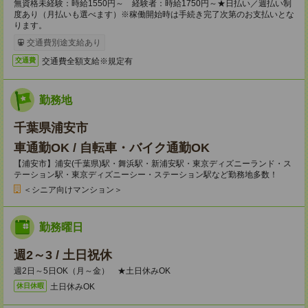
無資格未経験：時給1550円～ 経験者：時給1750円～★日払い／週払い制
度あり（月払いも選べます）※稼働開始時は手続き完了次第のお支払いとな
ります。
交通費別途支給あり
交通費全額支給※規定有
交通費
勤務地
千葉県浦安市
車通勤OK / 自転車・バイク通勤OK
【浦安市】浦安(千葉県)駅・舞浜駅・新浦安駅・東京ディズニーランド・ス
テーション駅・東京ディズニーシー・ステーション駅など勤務地多数！
＜シニア向けマンション＞
勤務曜日
週2～3 / 土日祝休
週2日～5日OK（月～金） ★土日休みOK
土日休みOK
休日休暇