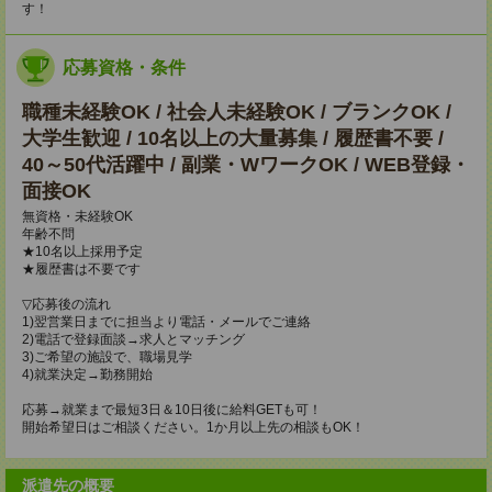
す！
応募資格・条件
職種未経験OK / 社会人未経験OK / ブランクOK /
大学生歓迎 / 10名以上の大量募集 / 履歴書不要 /
40～50代活躍中 / 副業・WワークOK / WEB登録・
面接OK
無資格・未経験OK
年齢不問
★10名以上採用予定
★履歴書は不要です
▽応募後の流れ
1)翌営業日までに担当より電話・メールでご連絡
2)電話で登録面談→求人とマッチング
3)ご希望の施設で、職場見学
4)就業決定→勤務開始
応募→就業まで最短3日＆10日後に給料GETも可！
開始希望日はご相談ください。1か月以上先の相談もOK！
派遣先の概要