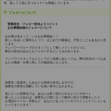
等、楽しくて役に立つセミナーも開催しています。
フォローについて
営業担当・フォロー担当よりコメント
お仕事開始後のフォローについて
お仕事が決まって、いざお仕事開始！！
新しい出会いに期待もしつつ、はじめての職場は、戸惑うこともあるかと思
います。
マンパワーグループのスタッフとして働くメリットの１つに、
弊社の担当があなたをフォローするという点があります。
マンパワースタッフさんとしてのご就業にあたっては、弊社担当がいつもあ
なたの職場・仕事に関しての相談役になります。
就業先（派遣先）もあなたも両者を担当しますので、
就業先の環境も理解している強い味方になれますよ。
気に入った就業先では、あなたは長く続けられるようにサポート
困ったことがあれば、就業先との間に立って解決に向けて調整をしたり
お電話やメール・対面など あなたに合ったツールでコミュニケーションを
とってまいります！