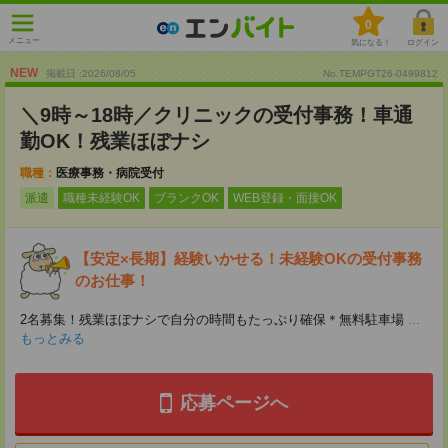
0
メニュー
気になる！
ログイン
NEW
掲載日 :2026
/
08
/
05
No.TEMPGT26-0499812
＼9時～18時／クリニックの受付事務！車通
勤OK！残業ほぼナシ
職種：
医療事務・病院受付
派遣
職種未経験OK
ブランクOK
WEB登録・面接OK
【安定×長期】経験いかせる！未経験OKの受付事務
のお仕事！
2名募集！残業ほぼナシで自分の時間もたっぷり確保＊無料駐車場
...
もっとみる
応募ページへ