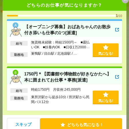
どちらのお仕事が気になりますか？
【オープニング募集】おばあちゃんのお散歩付き添
いも仕事の1つ[派遣]
1
/10
【オープニング募集】おばあちゃんのお散歩
[給 与]
無資格未経験：時給1500円～ ■週払い
OK ■扶養内OK ■日収1万2000円以上
付き添いも仕事の1つ[派遣]
[交通費]
交通費全額支給
気になる！
無資格未経験：時給1500円～ ■週払
[勤務地]
巣鴨駅
/
目白駅
/
北池袋駅
/
…
給与
いOK ■扶養内OK ■日収1万2000円
以上
巣鴨駅 / 目白駅 / 北池袋駅 / …
気になる!
勤務地
1750円＊【図書館や博物館が好きなかたへ】本に囲
まれてお仕事＊事務[派遣]
1750円＊【図書館や博物館が好きなかたへ】
[給 与]
時給1750円 月収例 245,000円
本に囲まれてお仕事＊事務[派遣]
[交通費]
全額支給
[月収例]
20～25万円
気になる！
時給1750円 月収例 245,000円
給与
[勤務地]
東所沢駅から徒歩10分
/
所沢駅から民間バ
東所沢駅から徒歩10分 / 所沢駅から民
ス12分
勤務地
気になる!
間バス12分
＼！完全在宅！／土日含む週2～OK<講座受付
>@2400円[派遣]
スキップ
どちらも気になる！
[給 与]
時給2400円＋交