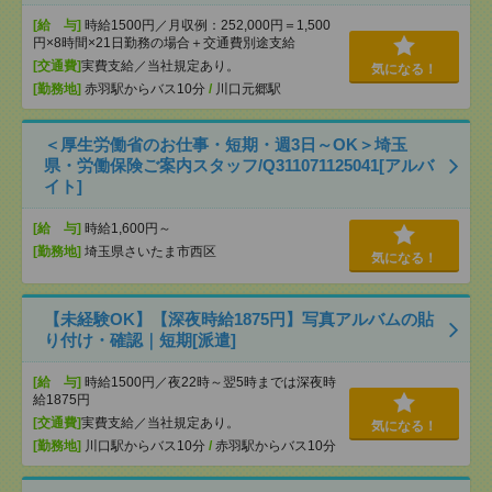
[給 与]
時給1500円／月収例：252,000円＝1,500
円×8時間×21日勤務の場合＋交通費別途支給
[交通費]
実費支給／当社規定あり。
気になる！
[勤務地]
赤羽駅からバス10分
/
川口元郷駅
＜厚生労働省のお仕事・短期・週3日～OK＞埼玉
県・労働保険ご案内スタッフ/Q311071125041[アルバ
イト]
[給 与]
時給1,600円～
[勤務地]
埼玉県さいたま市西区
気になる！
【未経験OK】【深夜時給1875円】写真アルバムの貼
り付け・確認｜短期[派遣]
[給 与]
時給1500円／夜22時～翌5時までは深夜時
給1875円
[交通費]
実費支給／当社規定あり。
気になる！
[勤務地]
川口駅からバス10分
/
赤羽駅からバス10分