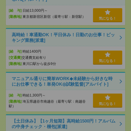
[給 与]
日給13,000円～
[勤務地]
東京都新宿区新宿（最寄り駅：新宿駅）
気になる！
高時給！車通勤OK！平日休み！日勤のお仕事！ピッ
キング業務[派遣]
[給 与]
時給1400円
[交通費]
交通費支給有り
気になる！
[勤務地]
東川口駅から徒歩9分
マニュアル通りに簡単WORK◆未経験から好きな時
にお仕事できる！単発OK◎試験監督[アルバイト]
[給 与]
時給1,300円～
[勤務地]
埼玉県越谷市南越谷（最寄り駅：南越谷
気になる！
駅）
【土日休み】【1ヶ月短期】高時給1500円！アルバム
の中身チェック・梱包[派遣]