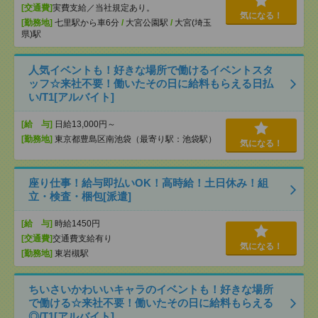
[交通費]
実費支給／当社規定あり。
気になる！
[勤務地]
七里駅から車6分
/
大宮公園駅
/
大宮(埼玉
県)駅
人気イベントも！好きな場所で働けるイベントスタ
ッフ☆来社不要！働いたその日に給料もらえる日払
い/T1[アルバイト]
[給 与]
日給13,000円～
[勤務地]
東京都豊島区南池袋（最寄り駅：池袋駅）
気になる！
座り仕事！給与即払いOK！高時給！土日休み！組
立・検査・梱包[派遣]
[給 与]
時給1450円
[交通費]
交通費支給有り
気になる！
[勤務地]
東岩槻駅
ちいさいかわいいキャラのイベントも！好きな場所
で働ける☆来社不要！働いたその日に給料もらえる
◎/T1[アルバイト]