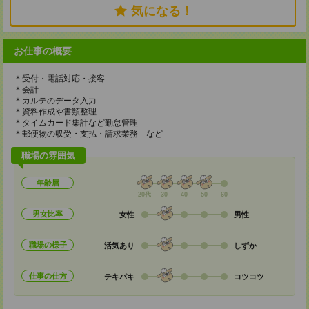
気になる！
お仕事の概要
＊受付・電話対応・接客
＊会計
＊カルテのデータ入力
＊資料作成や書類整理
＊タイムカード集計など勤怠管理
＊郵便物の収受・支払・請求業務 など
職場の雰囲気
年齢層
20代
30
40
50
60
男女比率
女性
男性
職場の様子
活気あり
しずか
仕事の仕方
テキパキ
コツコツ