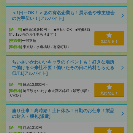
＜1日～OK！＞あの有名企業も！展示会や株主総会
のお手伝い！[アルバイト]
[給 与]
■日給16,840円～ ■日払いOK ■実働3時
間5,120円のお仕事あります！
[交通費]
一部支給
気になる！
[勤務地]
東京駅
/
水道橋駅
/
有楽町駅
/
…
ちいさいかわいいキャラのイベントも！好きな場所
で働ける☆来社不要！働いたその日に給料もらえる
◎/T1[アルバイト]
[給 与]
日給13,000円～
[勤務地]
埼玉県さいたま市大宮区錦町（最寄り駅：
気になる！
大宮駅）
座り仕事！高時給！土日休み！日勤のお仕事！製品
の封入・梱包[派遣]
[給 与]
時給1310円