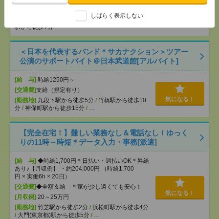
[交通費]
交通費実費支給（当社規定あり）
しばらく表示しない
気になる！
[勤務地]
田町(東京都)駅から徒歩4分
/
三田(東京都)
駅から徒歩7分
＜日本を代表するバンド＊サカナクション＞ツアー
公演のサポートバイト＠日本武道館[アルバイト]
[給 与]
時給1250円～
[交通費]
支給（規定有り）
気になる！
[勤務地]
九段下駅から徒歩5分
/
竹橋駅から徒歩10
分
/
神保町駅から徒歩15分
/
…
【完全在宅！】難しい業務なし＆電話なし！ゆっく
りの11時～時短＊データ入力・事務[派遣]
[給 与]
◆時給1,700円＊日払い・週払いOK＊昇給
あり♪【月収例】 ・約204,000円 （時給1,700
円 × 実働6h × 20日）
[交通費]
◆全額支給 ＊家が少し遠くても安心！
気になる！
[月収例]
20～25万円
[勤務地]
竹芝駅から徒歩2分
/
浜松町駅から徒歩4分
/
大門(東京都)駅から徒歩5分
/
…