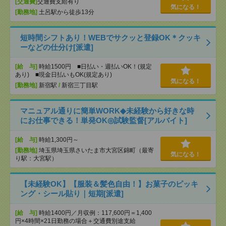
[交通費]
交通費支給有り
気になる！
[勤務地]
土呂駅から徒歩13分
短時間シフトあり！WEBでサクッと登録OK＊クッキ
ーなどの仕分け[派遣]
[給 与]
時給1500円 ■日払い・週払いOK！(規定
あり) ■現金日払いもOK(規定あり)
気になる！
[勤務地]
新宿駅
/
新宿三丁目駅
マニュアル通りに簡単WORK◆未経験から好きな時
にお仕事できる！単発OK◎試験監督[アルバイト]
[給 与]
時給1,300円～
[勤務地]
埼玉県埼玉県さいたま市大宮区錦町（最寄
気になる！
り駅：大宮駅）
【未経験OK】【服装＆髪色自由！】お菓子のピッキ
ング・シール貼り｜短期[派遣]
[給 与]
時給1400円／月収例：117,600円＝1,400
円×4時間×21日勤務の場合＋交通費別途支給