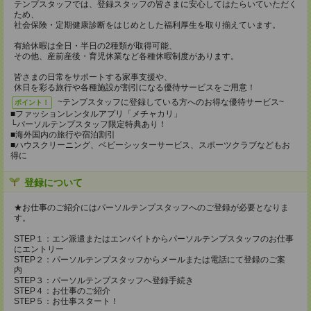
テンプスタッフでは、登録スタッフの皆さまに安心してはたらいていただく
ため、
社会保険・定期健康診断をはじめとした福利厚生を取り揃えています。
有給休暇は全日・半日の2種類が取得可能、
その他、産前産後・育児休業など各種休暇制度があります。
皆さまの日常をサポートする家事支援や、
休日を彩る旅行や各種施設が割引になる優待サービスをご用意！
~テンプスタッフに登録している方へのお得な優待サービス~
ポイント！
■ファッションレンタルアプリ「メチャカリ」
└パーソルテンプスタッフ限定特典あり！
■海外国内の旅行や宿泊割引
■ハウスクリーニング、ベビーシッターサービス、スポーツクラブなどもお
得に
登録について
★お仕事のご紹介にはパーソルテンプスタッフへのご登録が必要となりま
す。
STEP１：エン派遣またはエンバイトからパーソルテンプスタッフのお仕事
にエントリー
STEP２：パーソルテンプスタッフからメールまたは電話にて登録のご案
内
STEP３：パーソルテンプスタッフへ登録手続き
STEP４：お仕事のご紹介
STEP５：お仕事スタート！