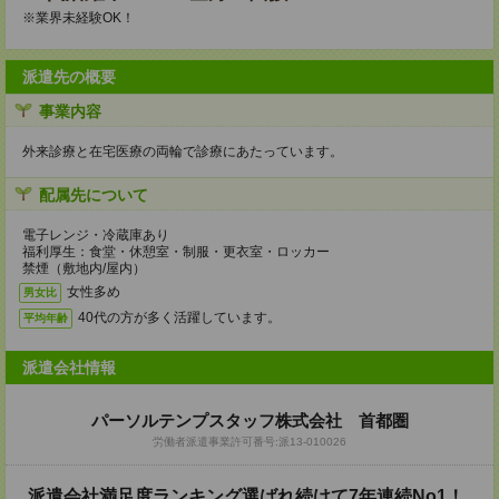
※業界未経験OK！
派遣先の概要
事業内容
外来診療と在宅医療の両輪で診療にあたっています。
配属先について
電子レンジ・冷蔵庫あり
福利厚生：食堂・休憩室・制服・更衣室・ロッカー
禁煙（敷地内/屋内）
女性多め
男女比
40代の方が多く活躍しています。
平均年齢
派遣会社情報
パーソルテンプスタッフ株式会社 首都圏
労働者派遣事業許可番号:派13-010026
派遣会社満足度ランキング選ばれ続けて7年連続No1！