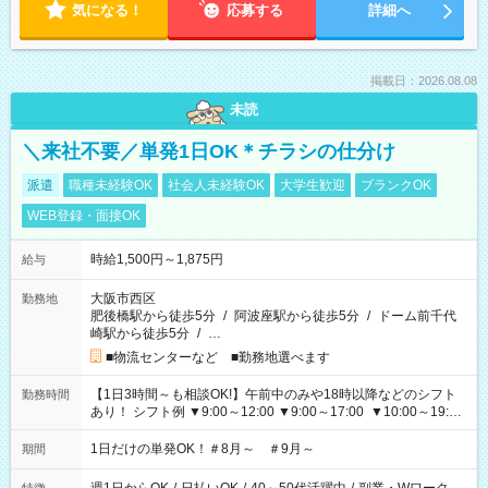
気になる！
応募する
詳細へ
掲載日：2026.08.08
未読
＼来社不要／単発1日OK＊チラシの仕分け
派遣
職種未経験OK
社会人未経験OK
大学生歓迎
ブランクOK
WEB登録・面接OK
時給1,500円～1,875円
給与
大阪市西区
勤務地
肥後橋駅から徒歩5分
/
阿波座駅から徒歩5分
/
ドーム前千代
崎駅から徒歩5分
/
…
■物流センターなど ■勤務地選べます
【1日3時間～も相談OK!】午前中のみや18時以降などのシフト
勤務時間
あり！ シフト例 ▼9:00～12:00 ▼9:00～17:00 ▼10:00～19:00
▼18:00～21:00
1日だけの単発OK！＃8月～ ＃9月～
期間