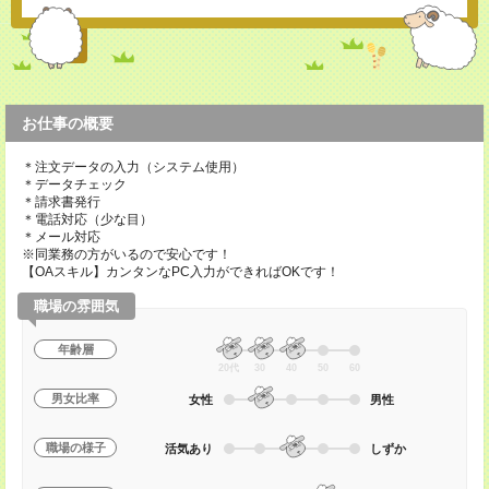
お仕事の概要
＊注文データの入力（システム使用）
＊データチェック
＊請求書発行
＊電話対応（少な目）
＊メール対応
※同業務の方がいるので安心です！
【OAスキル】カンタンなPC入力ができればOKです！
職場の雰囲気
年齢層
20代
30
40
50
60
男女比率
女性
男性
職場の様子
活気あり
しずか