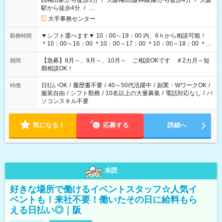
西梅田駅から徒歩3分
/
大阪梅田(阪神線)駅から徒歩4分
/
大阪
駅から徒歩4分
/
…
大手事務センター
▼シフト選べます▼ 10：00～19：00 内、6ｈから相談可能！
勤務時間
＊10：00～16：00 ＊10：00～17：00 ＊10：00～18：00 ＊
11：00～19：00 ＊12：00～19：00 ＊13：00～19：00
【急募】8月～、9月～、10月～ ご相談OKです ＃2カ月～短
期間
期相談OK！
日払いOK
/
履歴書不要
/
40～50代活躍中
/
副業・WワークOK
/
特徴
服装自由
/
シフト勤務
/
10名以上の大量募集
/
電話対応なし
/
パ
ソコンスキル不要
気になる！
応募する
詳細へ
未読
好きな場所で働けるイベントスタッフ☆人気イ
ベントも！来社不要！働いたその日に給料もら
える日払い◎｜阪