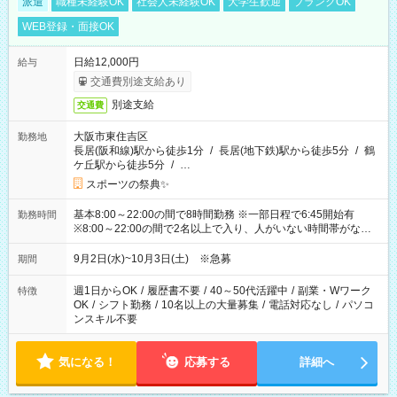
派遣
職種未経験OK
社会人未経験OK
大学生歓迎
ブランクOK
WEB登録・面接OK
日給12,000円
給与
交通費別途支給あり
別途支給
交通費
大阪市東住吉区
勤務地
長居(阪和線)駅から徒歩1分
/
長居(地下鉄)駅から徒歩5分
/
鶴
ケ丘駅から徒歩5分
/
…
スポーツの祭典✨
基本8:00～22:00の間で8時間勤務 ※一部日程で6:45開始有
勤務時間
※8:00～22:00の間で2名以上で入り、人がいない時間帯がない
ように相方と時間を分け合うイメージです
9月2日(水)~10月3日(土) ※急募
期間
週1日からOK
/
履歴書不要
/
40～50代活躍中
/
副業・Wワーク
特徴
OK
/
シフト勤務
/
10名以上の大量募集
/
電話対応なし
/
パソコ
ンスキル不要
気になる！
応募する
詳細へ