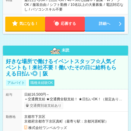
週1日からOK
/
日払いOK
/
40～50代活躍中
/
副業・Wワーク
特徴
OK
/
服装自由
/
シフト勤務
/
10名以上の大量募集
/
電話対応な
し
/
パソコンスキル不要
気になる！
応募する
詳細へ
未読
好きな場所で働けるイベントスタッフ☆人気イ
ベントも！来社不要！働いたその日に給料もら
える日払い◎｜阪
アルバイト
職種未経験OK
日給16,500円～
給与
＋交通費支給 ★交通費全額支給！ ★日払いOK！（規定あり） ┗
働いたその日に現金GET♪ お仕事後はコンビニATMから 日払
交通費別途支給あり
い分を引き落とせます！ 【試用期間】試用期間なし
京都市下京区
勤務地
京都府京都市下京区真町（最寄り駅：京都河原町駅）
株式会社ワンベルウッズ