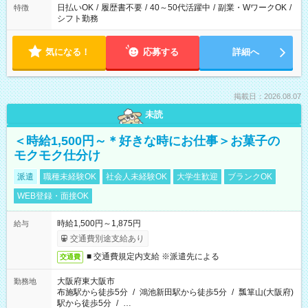
日払いOK
/
履歴書不要
/
40～50代活躍中
/
副業・WワークOK
/
特徴
シフト勤務
気になる！
応募する
詳細へ
掲載日：2026.08.07
未読
＜時給1,500円～＊好きな時にお仕事＞お菓子の
モクモク仕分け
派遣
職種未経験OK
社会人未経験OK
大学生歓迎
ブランクOK
WEB登録・面接OK
時給1,500円～1,875円
給与
交通費別途支給あり
■ 交通費規定内支給 ※派遣先による
交通費
大阪府東大阪市
勤務地
布施駅から徒歩5分
/
鴻池新田駅から徒歩5分
/
瓢箪山(大阪府)
駅から徒歩5分
/
…