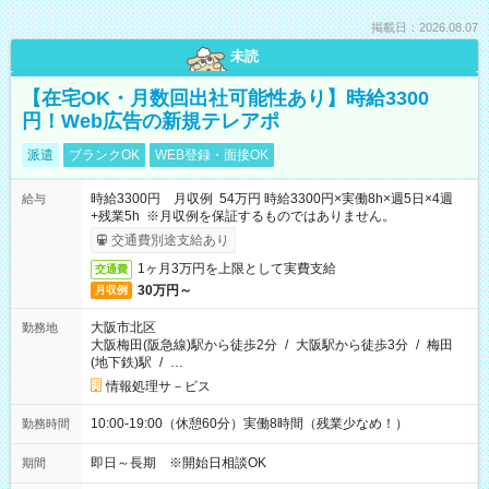
掲載日：2026.08.07
未読
【在宅OK・月数回出社可能性あり】時給3300
円！Web広告の新規テレアポ
派遣
ブランクOK
WEB登録・面接OK
時給3300円 月収例 54万円 時給3300円×実働8h×週5日×4週
給与
+残業5h ※月収例を保証するものではありません。
交通費別途支給あり
1ヶ月3万円を上限として実費支給
交通費
30万円～
月収例
大阪市北区
勤務地
大阪梅田(阪急線)駅から徒歩2分
/
大阪駅から徒歩3分
/
梅田
(地下鉄)駅
/
…
情報処理サ－ビス
10:00-19:00（休憩60分）実働8時間（残業少なめ！）
勤務時間
即日～長期 ※開始日相談OK
期間