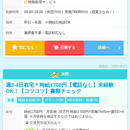
情報処理サ－ビス
09:00-18:00（休憩70分）実働7時間50分（残業少なめ！）
勤務時間
即日～長期 ※開始日相談OK
期間
履歴書不要
/
電話対応なし
特徴
気になる！
応募する
詳細へ
掲載日：2026.08.07
未読
週2-4日在宅＊時給1700円【電話なし】未経験
OK！【コツコツ】書類チェック
派遣
職種未経験OK
ブランクOK
WEB登録・面接OK
時給1700円 月収例 26万円 時給1700円×実働7h45m×週5日×4
給与
週 ※月収例を保証するものではありません。
交通費別途支給あり