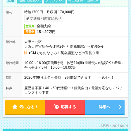
派遣
職種未経験OK
ブランクOK
WEB登録・面接OK
時給1700円 月収例 170,000円
給与
交通費別途支給あり
全額支給
交通費
15～20万円
月収例
大阪市北区
勤務地
大阪天満宮駅から徒歩2分
/
南森町駅から徒歩5分
●CMでもおなじみ！英会話塾などの運営企業
10:00～16:00(実働5時間 休憩1時間) ※時間の相談OK！希望に
勤務時間
合わせます♪例）10:00～19:00等
2026年09月上旬～長期 9月開始できます！ ※9月～！
期間
履歴書不要
/
40～50代活躍中
/
服装自由
/
電話対応なし
/
パソ
特徴
コンスキル不要
気になる！
応募する
詳細へ
掲載日：2026.08.06