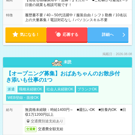
【現在も積極採用中！急募！】2カ月～ ■ご応募から最短2～3
期間
の方へ 今ご覧のお仕事で希望する勤務時間と、もう1つのお仕事
日後の就業も相談可能です！
の勤務時間。 合計で週40時間を超える場合は応募できません。
履歴書不要
/
40～50代活躍中
/
服装自由
/
シフト勤務
/
10名以
特徴
上の大量募集
/
電話対応なし
/
パソコンスキル不要
気になる！
応募する
詳細へ
掲載日：2026.08.08
未読
【オープニング募集】おばあちゃんのお散歩付
き添いも仕事の1つ
派遣
職種未経験OK
社会人未経験OK
ブランクOK
WEB登録・面接OK
無資格未経験：時給1400円～ ■週払いOK ■扶養内OK ■日
給与
収1万1200円以上
交通費別途支給あり
交通費全額支給
交通費