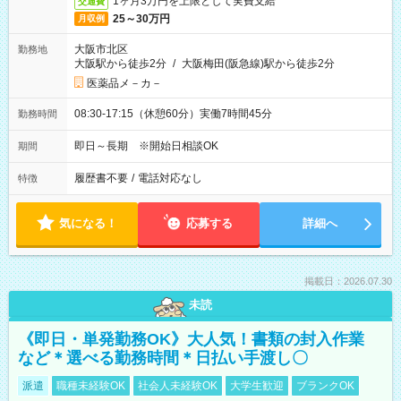
1ヶ月3万円を上限として実費支給
交通費
25～30万円
月収例
大阪市北区
勤務地
大阪駅から徒歩2分
/
大阪梅田(阪急線)駅から徒歩2分
医薬品メ－カ－
08:30-17:15（休憩60分）実働7時間45分
勤務時間
即日～長期 ※開始日相談OK
期間
履歴書不要
/
電話対応なし
特徴
気になる！
応募する
詳細へ
掲載日：2026.07.30
未読
《即日・単発勤務OK》大人気！書類の封入作業
など＊選べる勤務時間＊日払い手渡し〇
派遣
職種未経験OK
社会人未経験OK
大学生歓迎
ブランクOK