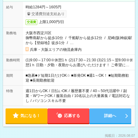
時給1284円～1605円
給与
交通費別途支給あり
上限1,000円/日
交通費
大阪市西淀川区
勤務地
御幣島駅から徒歩10分
/
千船駅から徒歩12分
/
尼崎(阪神線)駅
から【登録地】徒歩1分
/
…
兵庫・大阪エリアの物流倉庫内
(1)9:00～17:00※休憩1ｈ (2)17:30～21:30 (3)21:15～翌8:00※休
勤務時間
憩1ｈ 日勤・夕勤・夜勤からお選びいただけます！ ご希望に合
わせて働けるお仕事です(*^^*) 【その他選べる勤務時間】 8-17
時/9-17時/9-18時/10-18時/11-21時/18-22時/20-翌4時/21-翌5
■急募■ド短期1日だけOK☆ ■単発OK ■週1～OK！ ■短期勤務歓
期間
時/22-翌6時/0-翌8時 ご自身のご都合で選んで頂ける完全自由シ
迎 ■長期勤務歓迎
フト！
週1日からOK
/
日払いOK
/
履歴書不要
/
40～50代活躍中
/
副
特徴
業・WワークOK
/
服装自由
/
10名以上の大量募集
/
電話対応な
し
/
パソコンスキル不要
気になる！
応募する
詳細へ
掲載日：2026.08.07