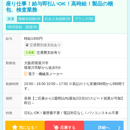
座り仕事！給与即払いOK！高時給！製品の梱
包、検査業務
派遣
職種未経験OK
社会人未経験OK
ブランクOK
WEB登録・面接OK
時給1400円
給与
交通費別途支給あり
交通費支給有り
交通費
大阪府寝屋川市
勤務地
寝屋川市駅から徒歩5分
電子・機械系メーカー
10:00～16:00 10:00～17:00 ※表記のうち実働5時間から6時間で
勤務時間
す。
長期【ご応募から1週間以内(最短2日目)のスピード就業が可能】
期間
即日～
日払いOK
/
履歴書不要
/
電話対応なし
/
パソコンスキル不要
特徴
気になる！
応募する
詳細へ