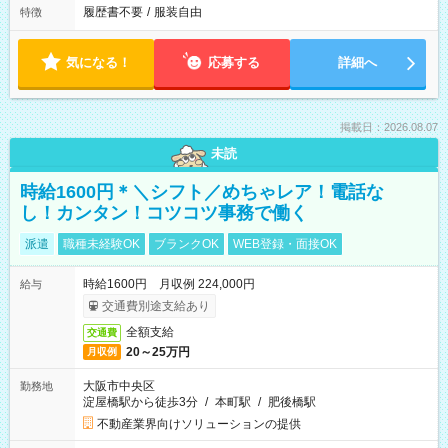
履歴書不要
/
服装自由
特徴
気になる！
応募する
詳細へ
掲載日：2026.08.07
未読
時給1600円＊＼シフト／めちゃレア！電話な
し！カンタン！コツコツ事務で働く
派遣
職種未経験OK
ブランクOK
WEB登録・面接OK
時給1600円 月収例 224,000円
給与
交通費別途支給あり
全額支給
交通費
20～25万円
月収例
大阪市中央区
勤務地
淀屋橋駅から徒歩3分
/
本町駅
/
肥後橋駅
不動産業界向けソリューションの提供