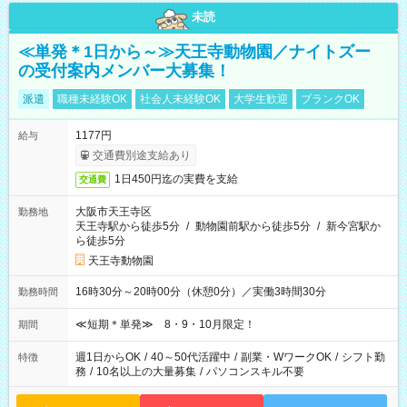
未読
≪単発＊1日から～≫天王寺動物園／ナイトズー
の受付案内メンバー大募集！
派遣
職種未経験OK
社会人未経験OK
大学生歓迎
ブランクOK
1177円
給与
交通費別途支給あり
1日450円迄の実費を支給
交通費
大阪市天王寺区
勤務地
天王寺駅から徒歩5分
/
動物園前駅から徒歩5分
/
新今宮駅か
ら徒歩5分
天王寺動物園
16時30分～20時00分（休憩0分）／実働3時間30分
勤務時間
≪短期＊単発≫ 8・9・10月限定！
期間
週1日からOK
/
40～50代活躍中
/
副業・WワークOK
/
シフト勤
特徴
務
/
10名以上の大量募集
/
パソコンスキル不要