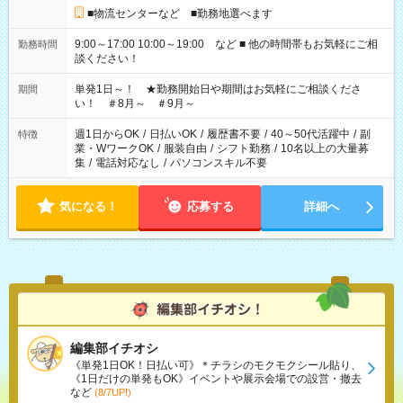
■物流センターなど ■勤務地選べます
9:00～17:00 10:00～19:00 など ■ 他の時間帯もお気軽にご相
勤務時間
談ください！
単発1日～！ ★勤務開始日や期間はお気軽にご相談くださ
期間
い！ ＃8月～ ＃9月～
週1日からOK
/
日払いOK
/
履歴書不要
/
40～50代活躍中
/
副
特徴
業・WワークOK
/
服装自由
/
シフト勤務
/
10名以上の大量募
集
/
電話対応なし
/
パソコンスキル不要
気になる！
応募する
詳細へ
編集部イチオシ
《単発1日OK！日払い可》＊チラシのモクモクシール貼り、
《1日だけの単発もOK》イベントや展示会場での設営・撤去
など
(8/7UP!)