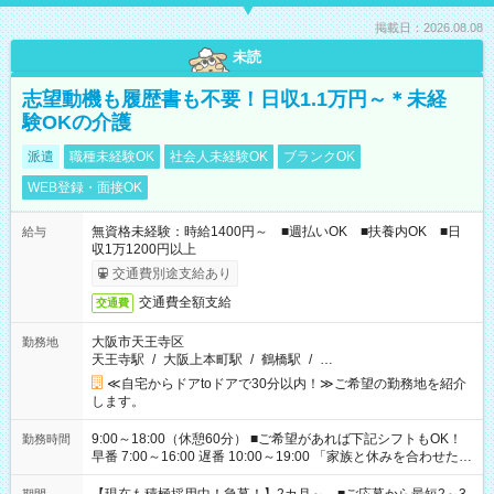
掲載日：2026.08.08
未読
志望動機も履歴書も不要！日収1.1万円～＊未経
験OKの介護
派遣
職種未経験OK
社会人未経験OK
ブランクOK
WEB登録・面接OK
無資格未経験：時給1400円～ ■週払いOK ■扶養内OK ■日
給与
収1万1200円以上
交通費別途支給あり
交通費全額支給
交通費
大阪市天王寺区
勤務地
天王寺駅
/
大阪上本町駅
/
鶴橋駅
/
…
≪自宅からドアtoドアで30分以内！≫ご希望の勤務地を紹介
します。
9:00～18:00（休憩60分） ■ご希望があれば下記シフトもOK！
勤務時間
早番 7:00～16:00 遅番 10:00～19:00 「家族と休みを合わせた
い」 「余裕を持って夕飯の準備がしたい」 「できれば残業はし
たくない」 など、ご希望を教えてくださいね。 ※Wワーク希望