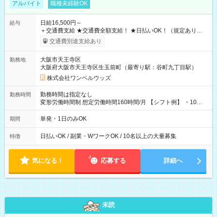
アルバイト
職種未経験OK
日給16,500円～
給与
＋交通費支給 ★交通費全額支給！ ★日払いOK！（規定あり） ┗
働いたその日に現金GET♪ お仕事後はコンビニATMから 日払
交通費別途支給あり
い分を引き落とせます！ 【試用期間】試用期間なし
大阪市天王寺区
勤務地
大阪府大阪市天王寺区生玉前町（最寄り駅：谷町九丁目駅）
株式会社ワンベルウッズ
勤務時間は指定なし
勤務時間
変形労働時間制 想定労働時間160時間/月 【シフト例】 ・10：
00～20：00
単発・1日のみOK
期間
日払いOK / 副業・WワークOK / 10名以上の大量募集
特徴
気になる！
応募する
詳細へ
未読