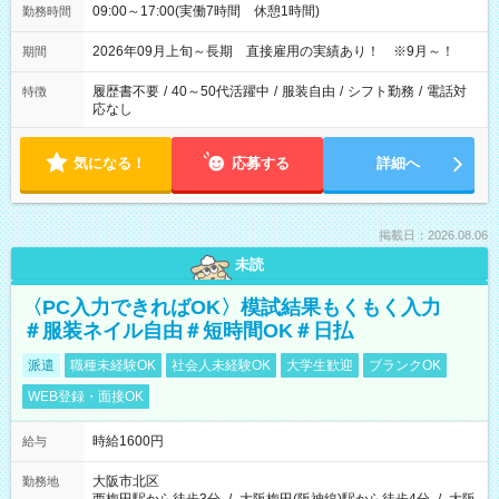
09:00～17:00(実働7時間 休憩1時間)
勤務時間
2026年09月上旬～長期 直接雇用の実績あり！ ※9月～！
期間
履歴書不要
/
40～50代活躍中
/
服装自由
/
シフト勤務
/
電話対
特徴
応なし
気になる！
応募する
詳細へ
掲載日：2026.08.06
未読
〈PC入力できればOK〉模試結果もくもく入力
＃服装ネイル自由＃短時間OK＃日払
派遣
職種未経験OK
社会人未経験OK
大学生歓迎
ブランクOK
WEB登録・面接OK
時給1600円
給与
大阪市北区
勤務地