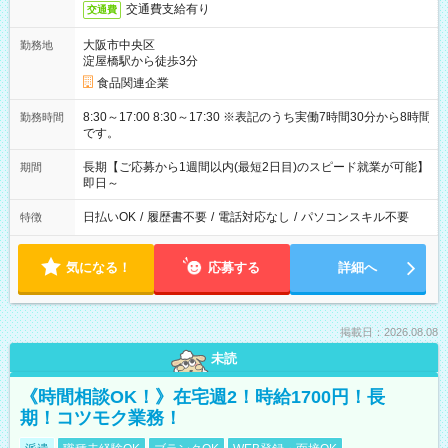
交通費支給有り
交通費
大阪市中央区
勤務地
淀屋橋駅から徒歩3分
食品関連企業
8:30～17:00 8:30～17:30 ※表記のうち実働7時間30分から8時間
勤務時間
です。
長期【ご応募から1週間以内(最短2日目)のスピード就業が可能】
期間
即日～
日払いOK
/
履歴書不要
/
電話対応なし
/
パソコンスキル不要
特徴
気になる！
応募する
詳細へ
掲載日：2026.08.08
未読
《時間相談OK！》在宅週2！時給1700円！長
期！コツモク業務！