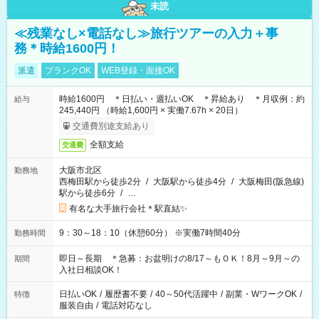
未読
≪残業なし×電話なし≫旅行ツアーの入力＋事
務＊時給1600円！
派遣
ブランクOK
WEB登録・面接OK
時給1600円 ＊日払い・週払いOK ＊昇給あり ＊月収例：約
給与
245,440円 （時給1,600円 × 実働7.67h × 20日）
交通費別途支給あり
全額支給
交通費
大阪市北区
勤務地
西梅田駅から徒歩2分
/
大阪駅から徒歩4分
/
大阪梅田(阪急線)
駅から徒歩6分
/
…
有名な大手旅行会社＊駅直結✨
9：30～18：10（休憩60分） ※実働7時間40分
勤務時間
即日～長期 ＊急募：お盆明けの8/17～もＯＫ！8月～9月～の
期間
入社日相談OK！
日払いOK
/
履歴書不要
/
40～50代活躍中
/
副業・WワークOK
/
特徴
服装自由
/
電話対応なし