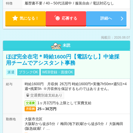
履歴書不要
/
40～50代活躍中
/
服装自由
/
電話対応なし
特徴
気になる！
応募する
詳細へ
掲載日：2026.08.07
未読
ほぼ完全在宅＊時給1600円【電話なし】中途採
用チームでアシスタント事務
派遣
ブランクOK
WEB登録・面接OK
時給1600円 月収例 26万円 時給1600円×実働7h50m×週5日×4
給与
週+残業5h ※月収例を保証するものではありません。
交通費別途支給あり
1ヶ月3万円を上限として実費支給
交通費
25～30万円
月収例
大阪市北区
勤務地
大阪駅から徒歩5分
/
梅田(地下鉄)駅から徒歩5分
/
大阪梅田
(阪急線)駅
/
…