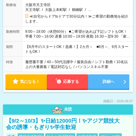
大阪市天王寺区
勤務地
天王寺駅
/
大阪上本町駅
/
鶴橋駅
/
…
≪自宅からドアtoドアで30分以内！≫ご希望の勤務地を紹介
します。
9:00～18:00（休憩60分） ■ご希望があれば下記シフトもOK！
勤務時間
早番 7:00～16:00 遅番 10:00～19:00 夜勤 16:30～翌9:30 「家族
と休みを合わせたい」 「余裕を持って夕飯の準備がしたい」
「できれば残業はしたくない」 など、ご希望を教えてください
【8月中のスタートOK！急募！】2カ月～ ■8月～、9月スター
期間
ね。 ※Wワーク希望の方へ 今ご覧のお仕事で希望する勤務時間
トもOK！
と、もう1つのお仕事の勤務時間。 合計で週40時間を超える場
合は応募できません。
履歴書不要
/
40～50代活躍中
/
服装自由
/
シフト勤務
/
10名以
特徴
上の大量募集
/
電話対応なし
/
パソコンスキル不要
気になる！
応募する
詳細へ
掲載日：2026.08.07
未読
【9/2～10/3】✨日給12000円！✨アジア競技大
会の誘導・もぎり✨学生歓迎