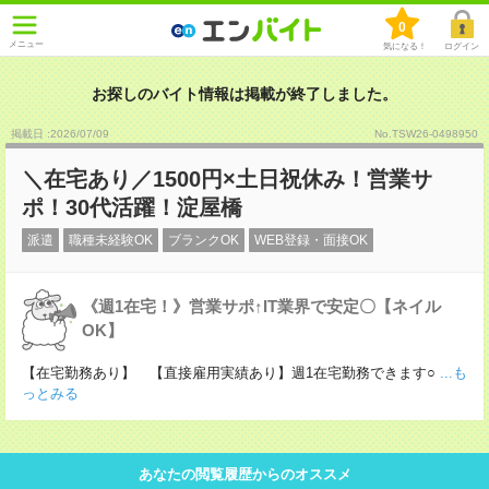
0
メニュー
気になる！
ログイン
お探しのバイト情報は掲載が終了しました。
掲載日 :2026
/
07
/
09
No.TSW26-0498950
＼在宅あり／1500円×土日祝休み！営業サ
ポ！30代活躍！淀屋橋
派遣
職種未経験OK
ブランクOK
WEB登録・面接OK
《週1在宅！》営業サポ↑IT業界で安定〇【ネイル
OK】
【在宅勤務あり】 【直接雇用実績あり】週1在宅勤務できます○
...も
っとみる
あなたの閲覧履歴からのオススメ