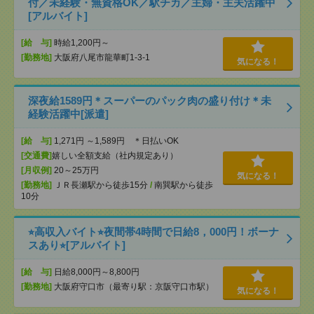
付／未経験・無資格OK／駅チカ／主婦・主夫活躍中
[アルバイト]
[給 与]
時給1,200円～
[勤務地]
大阪府八尾市龍華町1-3-1
気になる！
深夜給1589円＊スーパーのパック肉の盛り付け＊未
経験活躍中[派遣]
[給 与]
1,271円 ～1,589円 ＊日払いOK
[交通費]
嬉しい全額支給（社内規定あり）
[月収例]
20～25万円
気になる！
[勤務地]
ＪＲ長瀬駅から徒歩15分
/
南巽駅から徒歩
10分
⭐︎高収入バイト⭐︎夜間帯4時間で日給8，000円！ボーナ
スあり⭐︎[アルバイト]
[給 与]
日給8,000円～8,800円
[勤務地]
大阪府守口市（最寄り駅：京阪守口市駅）
気になる！