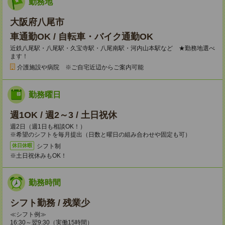
勤務地
大阪府八尾市
車通勤OK / 自転車・バイク通勤OK
近鉄八尾駅・八尾駅・久宝寺駅・八尾南駅・河内山本駅など ★勤務地選べ
ます！
介護施設や病院 ※ご自宅近辺からご案内可能
勤務曜日
週1OK / 週2～3 / 土日祝休
週2日（週1日も相談OK！）
※希望のシフトを毎月提出（日数と曜日の組み合わせや固定も可）
シフト制
休日休暇
※土日祝休みもOK！
勤務時間
シフト勤務 / 残業少
≪シフト例≫
16:30～翌9:30（実働15時間）