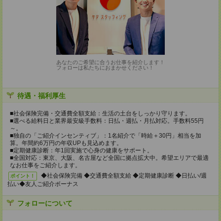
あなたのご希望に合うお仕事を紹介します！
フォローは私たちにおまかせください！
待遇・福利厚生
■社会保険完備・交通費全額支給：生活の土台をしっかり守ります。
■選べる給料日と業界最安級手数料：日払・週払・月払対応。手数料55円
～。
■独自の「ご紹介インセンティブ」：1名紹介で「時給＋30円」相当を加
算。年間約6万円の年収UPも見込めます。
■定期健康診断：年1回実施で心身の健康をサポート。
■全国対応：東京、大阪、名古屋など全国に拠点拡大中。希望エリアで最適
なお仕事をご紹介します。
◆社会保険完備 ◆交通費全額支給 ◆定期健康診断 ◆日払い/週
ポイント！
払い◆友人ご紹介ボーナス
フォローについて