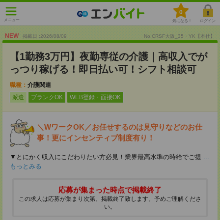
0
メニュー
気になる！
ログイン
NEW
掲載日 :2026
/
08
/
09
No.CRSF大阪_35・YK【本社】
【1勤務3万円】夜勤専従の介護｜高収入でが
っつり稼げる！即日払い可！シフト相談可
職種：
介護関連
派遣
ブランクOK
WEB登録・面接OK
＼WワークOK／お任せするのは見守りなどのお仕
事！更にインセンティブ制度有り！
▼とにかく収入にこだわりたい方必見！業界最高水準の時給でご提
...
もっとみる
応募が集まった時点で掲載終了
この求人は応募が集まり次第、掲載終了致します。予めご理解くださ
い。