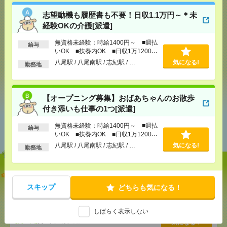
気になる！
電話応募
志望動機も履歴書も不要！日収1.1万円～＊未
経験OKの介護[派遣]
無資格未経験：時給1400円～ ■週払
給与
メール
LINE
で送る
で送る
いOK ■扶養内OK ■日収1万1200円
以上
八尾駅 / 八尾南駅 / 志紀駅 / …
気になる!
勤務地
シェア
ツイート
ブックマーク
【オープニング募集】おばあちゃんのお散歩
付き添いも仕事の1つ[派遣]
あなたの閲覧履歴からの
無資格未経験：時給1400円～ ■週払
給与
おすすめ
いOK ■扶養内OK ■日収1万1200円
以上
八尾駅 / 八尾南駅 / 志紀駅 / …
気になる!
勤務地
志望動機も履歴書も不要！日収1.1万円～＊未経験OK
の介護[派遣]
スキップ
どちらも気になる！
[給 与]
無資格未経験：時給1400円～ ■週払い
OK ■扶養内OK ■日収1万1200円以上
しばらく表示しない
[交通費]
交通費全額支給
気になる！