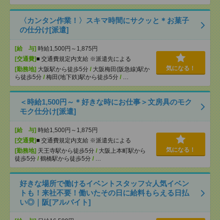
〈カンタン作業！〉スキマ時間にサクッと＊お菓子
の仕分け[派遣]
[給 与]
時給1,500円～1,875円
[交通費]
■ 交通費規定内支給 ※派遣先による
気になる！
[勤務地]
大阪駅から徒歩5分
/
大阪梅田(阪急線)駅か
ら徒歩5分
/
梅田(地下鉄)駅から徒歩5分
/
…
＜時給1,500円～＊好きな時にお仕事＞文房具のモク
モク仕分け[派遣]
[給 与]
時給1,500円～1,875円
[交通費]
■ 交通費規定内支給 ※派遣先による
気になる！
[勤務地]
天王寺駅から徒歩5分
/
大阪上本町駅から
徒歩5分
/
鶴橋駅から徒歩5分
/
…
好きな場所で働けるイベントスタッフ☆人気イベン
トも！来社不要！働いたその日に給料もらえる日払
い◎｜阪[アルバイト]