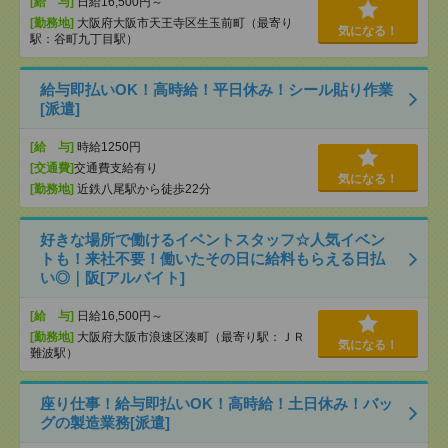
[給 与]
日給16,500円～
[勤務地]
大阪府大阪市天王寺区生玉前町（最寄り
気になる！
駅：谷町九丁目駅）
給与即払いOK！高時給！平日休み！シール貼り作業
[派遣]
[給 与]
時給1250円
[交通費]
交通費支給有り
気になる！
[勤務地]
近鉄八尾駅から徒歩22分
好きな場所で働けるイベントスタッフ☆人気イベン
トも！来社不要！働いたその日に給料もらえる日払
い◎｜阪[アルバイト]
[給 与]
日給16,500円～
[勤務地]
大阪府大阪市浪速区湊町（最寄り駅：ＪＲ
気になる！
難波駅）
座り仕事！給与即払いOK！高時給！土日休み！バッ
グの製造業務[派遣]