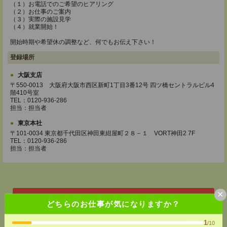
（１）お電話でのご希望のヒアリング
（２）お仕事のご案内
（３）実際の施設見学
（４）就業開始！
開始時期や希望休の調整など、何でもお伝え下さい！
登録場所
大阪支店
〒550-0013 大阪府大阪市西区新町1丁目3番12号 四ツ橋セントラルビル4
階410号室
TEL：0120-936-286
担当：担当者
東京本社
〒101-0034 東京都千代田区神田東紺屋町２８－１ VORT神田2 7F
TEL：0120-936-286
担当：担当者
×
応募ページへ
どちらのお仕事が気になりますか？
1
/10