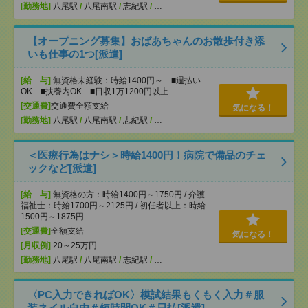
[勤務地]
八尾駅
/
八尾南駅
/
志紀駅
/
…
【オープニング募集】おばあちゃんのお散歩付き添
いも仕事の1つ[派遣]
[給 与]
無資格未経験：時給1400円～ ■週払い
OK ■扶養内OK ■日収1万1200円以上
[交通費]
交通費全額支給
気になる！
[勤務地]
八尾駅
/
八尾南駅
/
志紀駅
/
…
＜医療行為はナシ＞時給1400円！病院で備品のチェ
ックなど[派遣]
[給 与]
無資格の方：時給1400円～1750円 / 介護
福祉士：時給1700円～2125円 / 初任者以上：時給
1500円～1875円
[交通費]
全額支給
気になる！
[月収例]
20～25万円
[勤務地]
八尾駅
/
八尾南駅
/
志紀駅
/
…
〈PC入力できればOK〉模試結果もくもく入力＃服
装ネイル自由＃短時間OK＃日払[派遣]