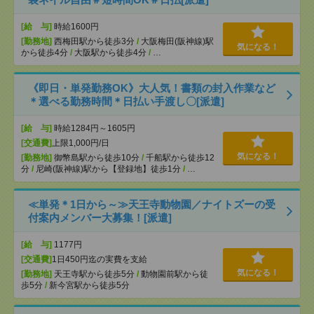
[給 与]
時給1600円
[勤務地]
西梅田駅から徒歩3分
/
大阪梅田(阪神線)駅
気になる！
から徒歩4分
/
大阪駅から徒歩4分
/
…
《即日・単発勤務OK》大人気！書類の封入作業など
＊選べる勤務時間＊日払い手渡し〇[派遣]
[給 与]
時給1284円～1605円
[交通費]
上限1,000円/日
気になる！
[勤務地]
御幣島駅から徒歩10分
/
千船駅から徒歩12
分
/
尼崎(阪神線)駅から【登録地】徒歩1分
/
…
≪単発＊1日から～≫天王寺動物園／ナイトズーの受
付案内メンバー大募集！[派遣]
[給 与]
1177円
[交通費]
1日450円迄の実費を支給
気になる！
[勤務地]
天王寺駅から徒歩5分
/
動物園前駅から徒
歩5分
/
新今宮駅から徒歩5分