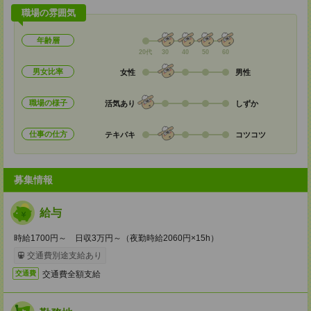
職場の雰囲気
年齢層
20代
30
40
50
60
男女比率
女性
男性
職場の様子
活気あり
しずか
仕事の仕方
テキパキ
コツコツ
募集情報
給与
時給1700円～ 日収3万円～（夜勤時給2060円×15h）
交通費別途支給あり
交通費全額支給
交通費