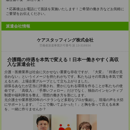
＊応募後はお電話にて面談を実施いたします！ご希望の働き方などお気軽に
ご要望をお伝えください。
派遣会社情報
ケアスタッフィング株式会社
労働者派遣事業許可番号:派 13-316934
介護職の待遇を本気で変える！日本一働きやすく高収
入な派遣会社
介護・医療業界は社会に欠かせない重要な存在ですが、「大変」「待遇が見
合わない」というイメージを持たれがちです。私たちはその常識を本気で変
えるため、上場企業グループとして立ち上がりました。
頑張るあなたが正当に評価され、豊かになれる環境を作ることが私たちの使
命です。「高収入」「手厚いフォロー」だけでなく、独自のインセンティブ
制度や福利厚生を整え、理想の働き方を形にします。
元介護士や業界歴20年のベテランなど多彩なプロが集結し、現場の声を大切
にサポートします。「ここで働いてよかった！」と胸を張って言える未来
を、一緒に作りませんか？