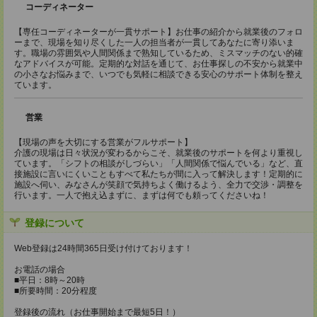
コーディネーター
【専任コーディネーターが一貫サポート】お仕事の紹介から就業後のフォロ
ーまで、現場を知り尽くした一人の担当者が一貫してあなたに寄り添いま
す。職場の雰囲気や人間関係まで熟知しているため、ミスマッチのない的確
なアドバイスが可能。定期的な対話を通じて、お仕事探しの不安から就業中
の小さなお悩みまで、いつでも気軽に相談できる安心のサポート体制を整え
ています。
営業
【現場の声を大切にする営業がフルサポート】
介護の現場は日々状況が変わるからこそ、就業後のサポートを何より重視し
ています。「シフトの相談がしづらい」「人間関係で悩んでいる」など、直
接施設に言いにくいこともすべて私たちが間に入って解決します！定期的に
施設へ伺い、みなさんが笑顔で気持ちよく働けるよう、全力で交渉・調整を
行います。一人で抱え込まずに、まずは何でも頼ってくださいね！
登録について
Web登録は24時間365日受け付けております！
お電話の場合
■平日：8時～20時
■所要時間：20分程度
登録後の流れ（お仕事開始まで最短5日！）