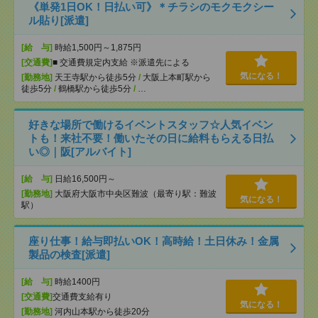
《単発1日OK！日払い可》＊チラシのモクモクシー
ル貼り[派遣]
[給 与]
時給1,500円～1,875円
[交通費]
■ 交通費規定内支給 ※派遣先による
気になる！
[勤務地]
天王寺駅から徒歩5分
/
大阪上本町駅から
徒歩5分
/
鶴橋駅から徒歩5分
/
…
好きな場所で働けるイベントスタッフ☆人気イベン
トも！来社不要！働いたその日に給料もらえる日払
い◎｜阪[アルバイト]
[給 与]
日給16,500円～
[勤務地]
大阪府大阪市中央区難波（最寄り駅：難波
気になる！
駅）
座り仕事！給与即払いOK！高時給！土日休み！金属
製品の検査[派遣]
[給 与]
時給1400円
[交通費]
交通費支給有り
気になる！
[勤務地]
河内山本駅から徒歩20分