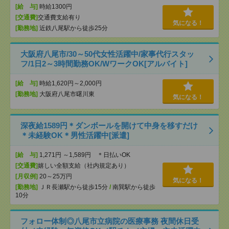
[給 与]
時給1300円
[交通費]
交通費支給有り
気になる！
[勤務地]
近鉄八尾駅から徒歩25分
大阪府八尾市/30～50代女性活躍中/家事代行スタッ
フ/1日2～3時間勤務OK/WワークOK[アルバイト]
[給 与]
時給1,620円～2,000円
[勤務地]
大阪府八尾市曙川東
気になる！
深夜給1589円＊ダンボールを開けて中身を移すだけ
＊未経験OK＊男性活躍中[派遣]
[給 与]
1,271円 ～1,589円 ＊日払いOK
[交通費]
嬉しい全額支給（社内規定あり）
[月収例]
20～25万円
気になる！
[勤務地]
ＪＲ長瀬駅から徒歩15分
/
南巽駅から徒歩
10分
フォロー体制◎八尾市立病院の医療事務 夜間休日受