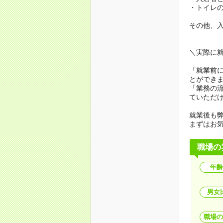
・トイレ
その他、
＼実際に
「就業前
とができ
「業務の
ていただ
就業後も弊
まずはお
職場の
年齢
男女
職場の