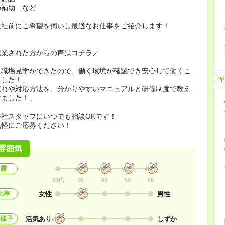
の補助 など
入社前にご希望を伺いし最適なお仕事をご紹介します！
就業された方からの声はコチラ／
に職場見学ができたので、働く環境が確認でき安心して働くこ
ました！」
流れや対応方法を、分かりやすいマニュアルと研修制度で教え
けました！」
社スタッフにいつでも相談OKです！
気軽にご応募ください！
雰囲気
層
20代
30
40
50
60
比率
女性
男性
様子
活気あり
しずか