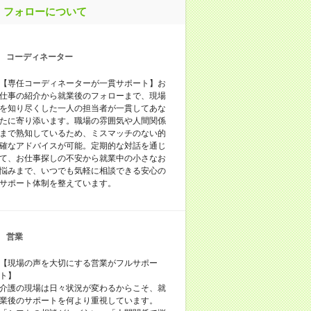
フォローについて
コーディネーター
【専任コーディネーターが一貫サポート】お
仕事の紹介から就業後のフォローまで、現場
を知り尽くした一人の担当者が一貫してあな
たに寄り添います。職場の雰囲気や人間関係
まで熟知しているため、ミスマッチのない的
確なアドバイスが可能。定期的な対話を通じ
て、お仕事探しの不安から就業中の小さなお
悩みまで、いつでも気軽に相談できる安心の
サポート体制を整えています。
営業
【現場の声を大切にする営業がフルサポー
ト】
介護の現場は日々状況が変わるからこそ、就
業後のサポートを何より重視しています。