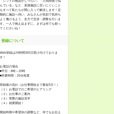
「シフトの相談がしづらい」「人間関係で悩
んでいる」など、直接施設に言いにくいこと
もすべて私たちが間に入って解決します！定
期的に施設へ伺い、みなさんが笑顔で気持ち
よく働けるよう、全力で交渉・調整を行いま
す。一人で抱え込まずに、まずは何でも頼っ
てくださいね！
登録について
Web登録は24時間365日受け付けておりま
す！
お電話の場合
■平日：8時～20時
■所要時間：20分程度
登録後の流れ（お仕事開始まで最短5日！）
（１）お電話でのご希望のヒアリング
（２）お仕事のご案内
（３）実際の施設見学
（４）就業開始！
開始時期や希望休の調整など、何でもお伝え