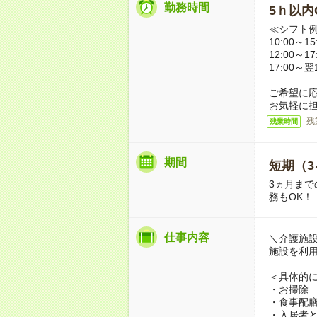
勤務時間
5ｈ以内O
≪シフト
10:00～
12:00～
17:00～
ご希望に
お気軽に
残
残業時間
期間
短期（3
3ヵ月まで
務もOK！
仕事内容
＼介護施
施設を利
＜具体的
・お掃除
・食事配
・入居者