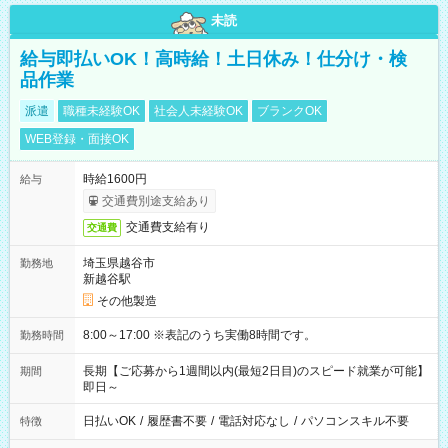
未読
給与即払いOK！高時給！土日休み！仕分け・検
品作業
派遣
職種未経験OK
社会人未経験OK
ブランクOK
WEB登録・面接OK
時給1600円
給与
交通費別途支給あり
交通費支給有り
交通費
埼玉県越谷市
勤務地
新越谷駅
その他製造
8:00～17:00 ※表記のうち実働8時間です。
勤務時間
長期【ご応募から1週間以内(最短2日目)のスピード就業が可能】
期間
即日～
日払いOK
/
履歴書不要
/
電話対応なし
/
パソコンスキル不要
特徴