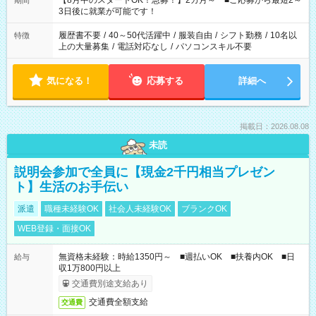
【8月中のスタートOK！急募！】2カ月～ ■ご応募から最短2～
期間
ね。 ※Wワーク希望の方へ 今ご覧のお仕事で希望する勤務時間
3日後に就業が可能です！
と、もう1つのお仕事の勤務時間。 合計で週40時間を超える場
合は応募できません。
履歴書不要
/
40～50代活躍中
/
服装自由
/
シフト勤務
/
10名以
特徴
上の大量募集
/
電話対応なし
/
パソコンスキル不要
気になる！
応募する
詳細へ
掲載日：2026.08.08
未読
説明会参加で全員に【現金2千円相当プレゼン
ト】生活のお手伝い
派遣
職種未経験OK
社会人未経験OK
ブランクOK
WEB登録・面接OK
無資格未経験：時給1350円～ ■週払いOK ■扶養内OK ■日
給与
収1万800円以上
交通費別途支給あり
交通費全額支給
交通費