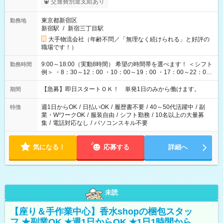
交通費別途支給あり
東京都新宿区
勤務地
新宿駅
/
新宿三丁目駅
大手物流会社（年齢不問／「無理なく続けられる」と好評の
職場です！）
9:00～18:00（実動8時間） 希望の時間帯を選べます！ ＜シフト
勤務時間
例＞ ・8：30～12：00 ・10：00～19：00 ・17：00～22：00
・13：00～22：00 ・22：00～翌6：00 など
【急募】即日スタートＯＫ！ 単発1日のみから働けます。
期間
週1日からOK
/
日払いOK
/
履歴書不要
/
40～50代活躍中
/
副
特徴
業・WワークOK
/
服装自由
/
シフト勤務
/
10名以上の大量募
集
/
電話対応なし
/
パソコンスキル不要
気になる！
応募する
詳細へ
未読
【座り＆手作業中心】香水shopの梱包スタッ
フ ★副業OK ★週1日からOK ★1日1時間から