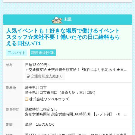
未読
人気イベントも！好きな場所で働けるイベント
スタッフ☆来社不要！働いたその日に給料もら
える日払い/T1
アルバイト
職種未経験OK
日給13,000円～
給与
＋交通費支給 ★交通費全額支給！ ┗案件により規定あり ★日払
いOK！（規定あり） ┗働いたその日に現金GET♪ お仕事後はコ
交通費別途支給あり
ンビニATMから 日払い分を引き落とせます！ 【試用期間】試
用期間なし
埼玉県川口市
勤務地
埼玉県川口市東川口（最寄り駅：東川口駅）
株式会社ワンベルウッズ
勤務時間は指定なし
勤務時間
変形労働時間制 想定労働時間160時間/月 【シフト例】 ・8：00
～21：00
単発・1日のみOK
期間