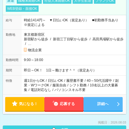
派遣
職種未経験OK
社会人未経験OK
大学生歓迎
ブランクOK
WEB登録・面接OK
時給1414円～ ▼日払いOK（規定あり） ■初勤務手当あり
給与
※規定による
東京都新宿区
勤務地
新宿駅から徒歩
/
新宿三丁目駅から徒歩
/
高田馬場駅から徒歩
/
…
物流企業
9:00～18:00
勤務時間
即日～OK！ 1日～働けます＾＾（規定あり）
期間
週1日からOK
/
日払いOK
/
履歴書不要
/
40～50代活躍中
/
副
特徴
業・WワークOK
/
服装自由
/
シフト勤務
/
10名以上の大量募
集
/
電話対応なし
/
パソコンスキル不要
気になる！
応募する
詳細へ
掲載日：2026.08.03