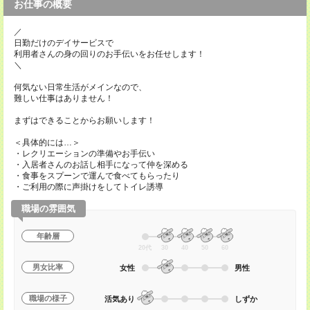
お仕事の概要
／
日勤だけのデイサービスで
利用者さんの身の回りのお手伝いをお任せします！
＼
何気ない日常生活がメインなので、
難しい仕事はありません！
まずはできることからお願いします！
＜具体的には…＞
・レクリエーションの準備やお手伝い
・入居者さんのお話し相手になって仲を深める
・食事をスプーンで運んで食べてもらったり
・ご利用の際に声掛けをしてトイレ誘導
職場の雰囲気
年齢層
20代
30
40
50
60
男女比率
女性
男性
職場の様子
活気あり
しずか