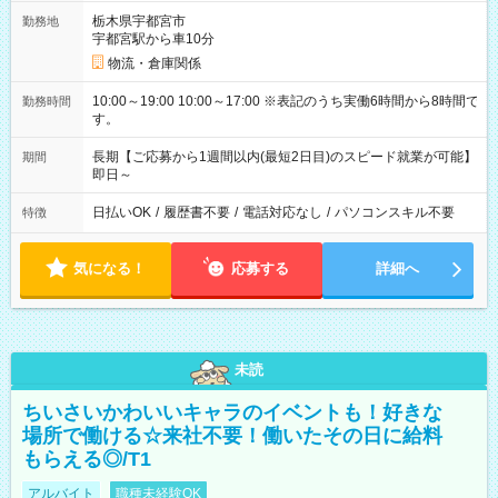
栃木県宇都宮市
勤務地
宇都宮駅から車10分
物流・倉庫関係
10:00～19:00 10:00～17:00 ※表記のうち実働6時間から8時間で
勤務時間
す。
長期【ご応募から1週間以内(最短2日目)のスピード就業が可能】
期間
即日～
日払いOK
/
履歴書不要
/
電話対応なし
/
パソコンスキル不要
特徴
気になる！
応募する
詳細へ
未読
ちいさいかわいいキャラのイベントも！好きな
場所で働ける☆来社不要！働いたその日に給料
もらえる◎/T1
アルバイト
職種未経験OK