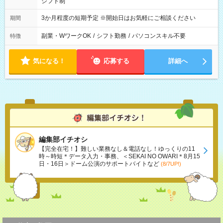
シフト制
3か月程度の短期予定 ※開始日はお気軽にご相談ください
期間
副業・WワークOK
/
シフト勤務
/
パソコンスキル不要
特徴
気になる！
応募する
詳細へ
編集部イチオシ
【完全在宅！】難しい業務なし＆電話なし！ゆっくりの11
時～時短＊データ入力・事務、＜SEKAI NO OWARI＊8月15
日・16日＞ドーム公演のサポートバイトなど
(8/7UP!)