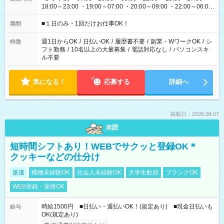
18:00～23:00 ・19:00～07:00 ・20:00～09:00 ・22:00～06:00
etc ★最短で3時間で5,120円のお仕事から 15時間で2万円近く稼
げるお仕事も！ ご希望のお時間に合わせてご紹介！ ※シフトは
■１日のみ・1回だけお仕事OK！
期間
現場によって異なります。 ※勿論、休憩時間はあるのでご安心
ください！
週1日からOK
/
日払いOK
/
履歴書不要
/
副業・WワークOK
/
シ
特徴
フト勤務
/
10名以上の大量募集
/
電話対応なし
/
パソコンスキ
ル不要
気になる！
応募する
詳細へ
掲載日：2026.08.07
未読
短時間シフトあり！WEBでサクッと登録OK＊
クッキーなどの仕分け
派遣
職種未経験OK
社会人未経験OK
大学生歓迎
ブランクOK
WEB登録・面接OK
時給1500円 ■日払い・週払いOK！(規定あり) ■現金日払いも
給与
OK(規定あり)