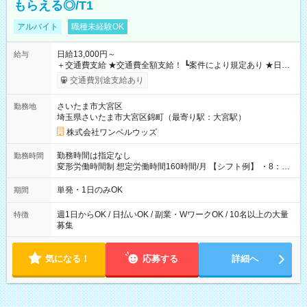
もらえる◎/T1
アルバイト
職種未経験OK
日給13,000円～
給与
＋交通費支給 ★交通費全額支給！ ┗案件により規定あり ★日払
いOK！（規定あり） ┗働いたその日に現金GET♪ お仕事後はコ
交通費別途支給あり
ンビニATMから 日払い分を引き落とせます！ 【試用期間】試
用期間なし
さいたま市大宮区
勤務地
埼玉県さいたま市大宮区錦町（最寄り駅：大宮駅）
株式会社ワンベルウッズ
勤務時間は指定なし
勤務時間
変形労働時間制 想定労働時間160時間/月 【シフト例】 ・8：00
～21：00
単発・1日のみOK
期間
週1日からOK / 日払いOK / 副業・WワークOK / 10名以上の大量
特徴
募集
気になる！
応募する
詳細へ