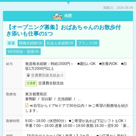
掲載日：2026.08.08
未読
【オープニング募集】おばあちゃんのお散歩付
き添いも仕事の1つ
派遣
職種未経験OK
社会人未経験OK
ブランクOK
WEB登録・面接OK
無資格未経験：時給1500円～ ■週払いOK ■扶養内OK ■日
給与
収1万2000円以上
交通費別途支給あり
交通費全額支給
交通費
東京都豊島区
勤務地
巣鴨駅
/
目白駅
/
北池袋駅
/
…
≪自宅からドアtoドアで30分以内！≫ご希望の勤務地を紹介
します。
9:00～18:00（休憩60分） ■ご希望があれば下記シフトもOK！
勤務時間
早番 7:00～16:00 遅番 10:00～19:00 夜勤 16:30～翌9:30 「家族
と休みを合わせたい」 「余裕を持って夕飯の準備がしたい」
「できれば残業はしたくない」 など、ご希望を教えてください