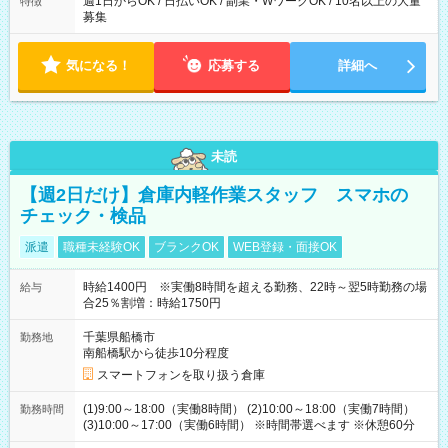
週1日からOK / 日払いOK / 副業・WワークOK / 10名以上の大量
特徴
募集
気になる！
応募する
詳細へ
未読
【週2日だけ】倉庫内軽作業スタッフ スマホの
チェック・検品
派遣
職種未経験OK
ブランクOK
WEB登録・面接OK
時給1400円 ※実働8時間を超える勤務、22時～翌5時勤務の場
給与
合25％割増：時給1750円
千葉県船橋市
勤務地
南船橋駅から徒歩10分程度
スマートフォンを取り扱う倉庫
(1)9:00～18:00（実働8時間） (2)10:00～18:00（実働7時間）
勤務時間
(3)10:00～17:00（実働6時間） ※時間帯選べます ※休憩60分