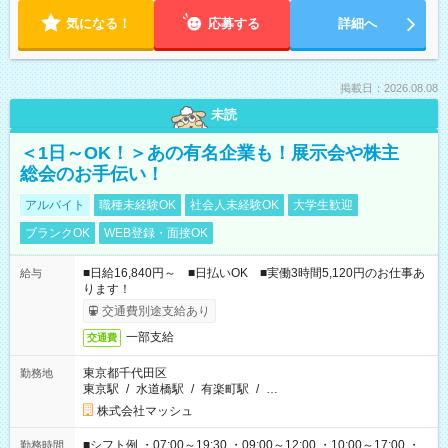
気になる！
応募する
詳細へ
掲載日：2026.08.08
未読
＜1日～OK！＞あの有名企業も！展示会や株主
総会のお手伝い！
アルバイト
職種未経験OK
社会人未経験OK
大学生歓迎
ブランクOK
WEB登録・面接OK
■日給16,840円～ ■日払いOK ■実働3時間5,120円のお仕事あ
給与
ります！
交通費別途支給あり
一部支給
交通費
東京都千代田区
勤務地
東京駅
/
水道橋駅
/
有楽町駅
/
…
株式会社マッシュ
■シフト例 ・07:00～19:30 ・09:00～12:00 ・10:00～17:00 ・
勤務時間