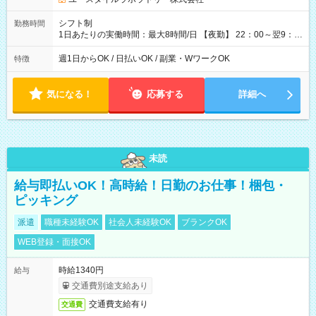
シフト制
勤務時間
1日あたりの実働時間：最大8時間/日 【夜勤】 22：00～翌9：
00 ※週1日～OK ／ 夜勤専従 ＊＊ 勤務時間例 ＊＊ ■22時か
ら翌7時 ■23時から翌8時 ■24時から翌9時 など ※上記の時間
週1日からOK / 日払いOK / 副業・WワークOK
特徴
内で8時間勤務（休憩1時間）ご利用者様により、時間は異なり
ます。 ※曜日固定（毎週同じ曜日での勤務となります）
気になる！
応募する
詳細へ
未読
給与即払いOK！高時給！日勤のお仕事！梱包・
ピッキング
派遣
職種未経験OK
社会人未経験OK
ブランクOK
WEB登録・面接OK
時給1340円
給与
交通費別途支給あり
交通費支給有り
交通費