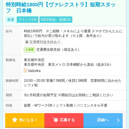
特別時給1800円【ヴァレクストラ】短期スタッ
フ 日本橋
派遣
ブランクOK
WEB登録・面接OK
時給1800円 ※ご経験・スキルにより優遇 スマホでかんたんに
給与
前払いで給与が受け取れます（※上限、条件あり）
交通費別途支給あり
交通費全額支給（規定あり）
交通費
東京都中央区
勤務地
東京都中央区 東京メトロ 日本橋駅から直結（徒歩1分）
Valextra
10:00～20:00 実働7.5時間／休憩1.5時間 営業時間に合わせた
勤務時間
シフト制
3か月程度の短期予定 ※開始日はお気軽にご相談ください
期間
副業・WワークOK
/
シフト勤務
/
パソコンスキル不要
特徴
気になる！
応募する
詳細へ