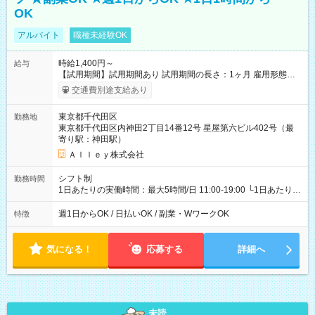
OK
アルバイト
職種未経験OK
時給1,400円～
給与
【試用期間】試用期間あり 試用期間の長さ：1ヶ月 雇用形態、
給与は本採用時と同じです。
交通費別途支給あり
東京都千代田区
勤務地
東京都千代田区内神田2丁目14番12号 星屋第六ビル402号（最
寄り駅：神田駅）
Ａｌｌｅｙ株式会社
シフト制
勤務時間
1日あたりの実働時間：最大5時間/日 11:00-19:00 └1日あたりの
実働時間：1-5時間 └上記の時間帯内であれば、いつでも勤務可
能！ └平日・土曜日の中で、お好きな曜日でご勤務いただけま
週1日からOK / 日払いOK / 副業・WワークOK
特徴
す！ 【シフト例】 ・11:00～14:00 ・16:30～19:00 ・13:00～
18:00 などのように、自由な働き方が可能なお仕事です！
気になる！
応募する
詳細へ
未読