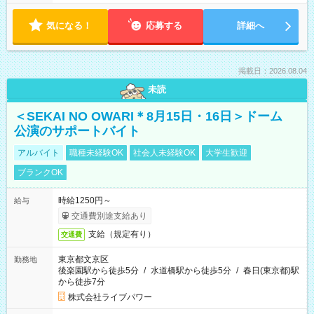
気になる！
応募する
詳細へ
掲載日：2026.08.04
未読
＜SEKAI NO OWARI＊8月15日・16日＞ドーム
公演のサポートバイト
アルバイト
職種未経験OK
社会人未経験OK
大学生歓迎
ブランクOK
時給1250円～
給与
交通費別途支給あり
支給（規定有り）
交通費
東京都文京区
勤務地
後楽園駅から徒歩5分
/
水道橋駅から徒歩5分
/
春日(東京都)駅
から徒歩7分
株式会社ライブパワー