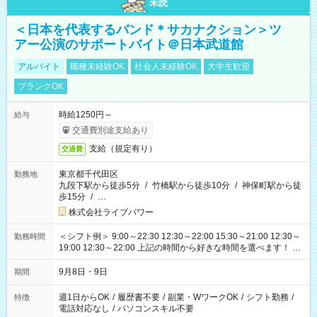
未読
＜日本を代表するバンド＊サカナクション＞ツ
アー公演のサポートバイト＠日本武道館
アルバイト
職種未経験OK
社会人未経験OK
大学生歓迎
ブランクOK
時給1250円～
給与
交通費別途支給あり
支給（規定有り）
交通費
東京都千代田区
勤務地
九段下駅から徒歩5分
/
竹橋駅から徒歩10分
/
神保町駅から徒
歩15分
/
…
株式会社ライブパワー
＜シフト例＞ 9:00～22:30 12:30～22:00 15:30～21:00 12:30～
勤務時間
19:00 12:30～22:00 上記の時間から好きな時間を選べます！ ※
時間は変更となる可能性があります
9月8日・9日
期間
週1日からOK
/
履歴書不要
/
副業・WワークOK
/
シフト勤務
/
特徴
電話対応なし
/
パソコンスキル不要