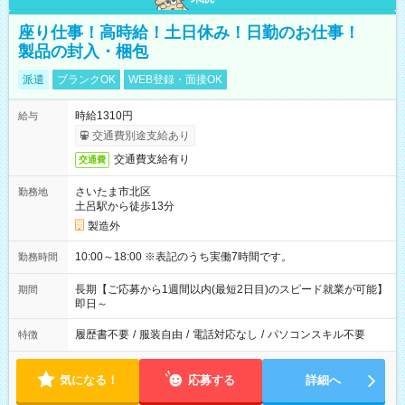
座り仕事！高時給！土日休み！日勤のお仕事！
製品の封入・梱包
派遣
ブランクOK
WEB登録・面接OK
時給1310円
給与
交通費別途支給あり
交通費支給有り
交通費
さいたま市北区
勤務地
土呂駅から徒歩13分
製造外
10:00～18:00 ※表記のうち実働7時間です。
勤務時間
長期【ご応募から1週間以内(最短2日目)のスピード就業が可能】
期間
即日～
履歴書不要
/
服装自由
/
電話対応なし
/
パソコンスキル不要
特徴
気になる！
応募する
詳細へ