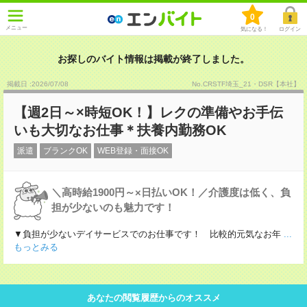
0
メニュー
気になる！
ログイン
お探しのバイト情報は掲載が終了しました。
掲載日 :2026
/
07
/
08
No.CRSTF埼玉_21・DSR【本社】
【週2日～×時短OK！】レクの準備やお手伝
いも大切なお仕事＊扶養内勤務OK
派遣
ブランクOK
WEB登録・面接OK
＼高時給1900円～×日払いOK！／介護度は低く、負
担が少ないのも魅力です！
▼負担が少ないデイサービスでのお仕事です！ 比較的元気なお年
...
もっとみる
あなたの閲覧履歴からのオススメ