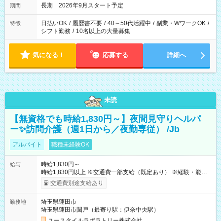
長期 2026年9月スタート予定
期間
日払いOK
/
履歴書不要
/
40～50代活躍中
/
副業・WワークOK
/
特徴
シフト勤務
/
10名以上の大量募集
気になる！
応募する
詳細へ
未読
【無資格でも時給1,830円～】夜間見守りヘルパ
ー✨訪問介護（週1日から／夜勤専従） /Jb
アルバイト
職種未経験OK
時給1,830円～
給与
時給1,830円以上 ※交通費一部支給（既定あり） ※経験・能力を
考慮して決定します 【収入例】 週1回勤務の場合：1,830円×8時
交通費別途支給あり
間×4回=5万8,560円 週3回勤務の場合：1,830円×8時間×12回
=17万5,680円 【試用期間】試用期間あり 試用期間の長さ：2ヶ
埼玉県蓮田市
勤務地
月 ※ 雇用形態と給与に、本採用時と異なる部分があります。 雇
埼玉県蓮田市閏戸（最寄り駅：伊奈中央駅）
用形態：本採用時と同じです。 給与：時給 1,580円以上
ユースタイルラボラトリー株式会社