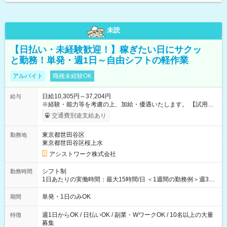
未読
【日払い・未経験歓迎！】稼ぎたい日にサクッ
と勤務！単発・週1日～自由シフトの軽作業
アルバイト
職種未経験OK
日給10,305円～37,204円
給与
※経験・能力等を考慮の上、加給・優遇いたします。 【試用期
間】試用期間なし
交通費別途支給あり
東京都世田谷区
勤務地
東京都世田谷区桜上水
アシストワーク株式会社
シフト制
勤務時間
1日あたりの実働時間：最大15時間/日 ＜1週間の勤務例＞週3回
勤務 勤務：月・水・金 休み：火・木・土・日 好きな時にお仕事
可能です！ ※1日あたりの最大実働時間は日勤、夜勤共に勤務し
単発・1日のみOK
期間
た時間になります。
週1日からOK / 日払いOK / 副業・WワークOK / 10名以上の大量
特徴
募集