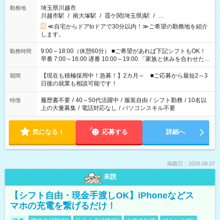
埼玉県川越市
勤務地
川越市駅
/
南大塚駅
/
霞ケ関(埼玉県)駅
/
…
≪自宅からドアtoドアで30分以内！≫ご希望の勤務地を紹介
します。
9:00～18:00（休憩60分） ■ご希望があれば下記シフトもOK！
勤務時間
早番 7:00～16:00 遅番 10:00～19:00 「家族と休みを合わせた
い」 「余裕を持って夕飯の準備がしたい」 「できれば残業はし
たくない」 など、ご希望を教えてくださいね。 ※Wワーク希望
【現在も積極採用中！急募！】2カ月～ ■ご応募から最短2～3
期間
の方へ 今ご覧のお仕事で希望する勤務時間と、もう1つのお仕事
日後の就業も相談可能です！
の勤務時間。 合計で週40時間を超える場合は応募できません。
履歴書不要
/
40～50代活躍中
/
服装自由
/
シフト勤務
/
10名以
特徴
上の大量募集
/
電話対応なし
/
パソコンスキル不要
気になる！
応募する
詳細へ
掲載日：2026.08.07
未読
【シフト自由・現金手渡しOK】iPhoneなどス
マホの充電を繋げるだけ！