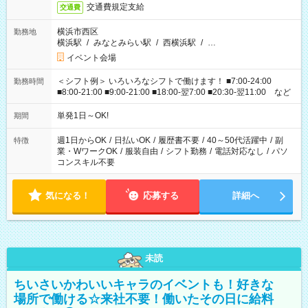
交通費規定支給
交通費
横浜市西区
勤務地
横浜駅
/
みなとみらい駅
/
西横浜駅
/
…
イベント会場
＜シフト例＞ いろいろなシフトで働けます！ ■7:00-24:00
勤務時間
■8:00-21:00 ■9:00-21:00 ■18:00-翌7:00 ■20:30-翌11:00 など
単発1日～OK!
期間
週1日からOK
/
日払いOK
/
履歴書不要
/
40～50代活躍中
/
副
特徴
業・WワークOK
/
服装自由
/
シフト勤務
/
電話対応なし
/
パソ
コンスキル不要
気になる！
応募する
詳細へ
未読
ちいさいかわいいキャラのイベントも！好きな
場所で働ける☆来社不要！働いたその日に給料