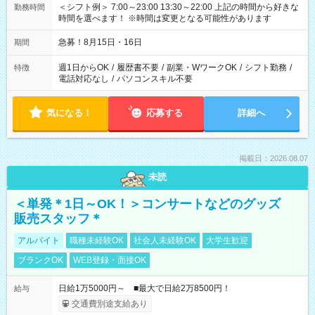
＜シフト例＞ 7:00～23:00 13:30～22:00 上記の時間から好きな
勤務時間
時間を選べます！ ※時間は変更となる可能性があります
急募！8月15日・16日
期間
週1日からOK
/
履歴書不要
/
副業・WワークOK
/
シフト勤務
/
特徴
電話対応なし
/
パソコンスキル不要
気になる！
応募する
詳細へ
掲載日：2026.08.07
未読
＜単発＊1日～OK！＞コンサートなどのグッズ
販売スタッフ＊
アルバイト
職種未経験OK
社会人未経験OK
大学生歓迎
ブランクOK
WEB登録・面接OK
日給1万5000円～ ■最大で日給2万8500円！
給与
交通費別途支給あり