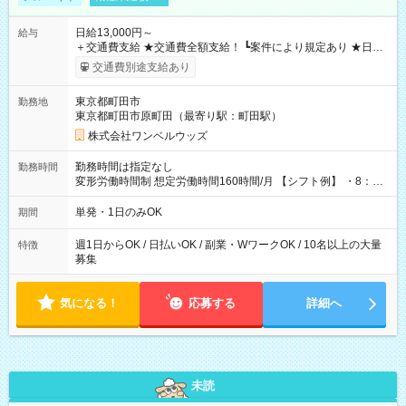
日給13,000円～
給与
＋交通費支給 ★交通費全額支給！ ┗案件により規定あり ★日払
いOK！（規定あり） ┗働いたその日に現金GET♪ お仕事後はコ
交通費別途支給あり
ンビニATMから 日払い分を引き落とせます！ 【試用期間】試
用期間なし
東京都町田市
勤務地
東京都町田市原町田（最寄り駅：町田駅）
株式会社ワンベルウッズ
勤務時間は指定なし
勤務時間
変形労働時間制 想定労働時間160時間/月 【シフト例】 ・8：00
～21：00
単発・1日のみOK
期間
週1日からOK / 日払いOK / 副業・WワークOK / 10名以上の大量
特徴
募集
気になる！
応募する
詳細へ
未読