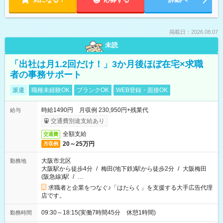
掲載日：2026.08.07
未読
「出社は月1.2回だけ！」3か月後ほぼ在宅×求職
者の事務サポート
派遣
職種未経験OK
ブランクOK
WEB登録・面接OK
時給1490円 月収例 230,950円+残業代
給与
交通費別途支給あり
全額支給
交通費
20～25万円
月収例
大阪市北区
勤務地
大阪駅から徒歩4分
/
梅田(地下鉄)駅から徒歩2分
/
大阪梅田
(阪急線)駅
/
…
求職者と企業をつなぐ♪「はたらく」を支援する大手広告代理
店です。
09:30～18:15(実働7時間45分 休憩1時間)
勤務時間