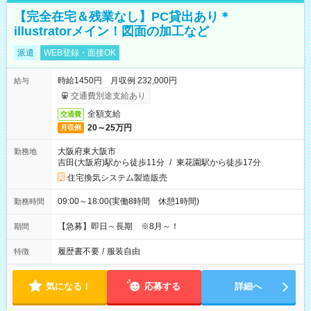
【完全在宅＆残業なし】PC貸出あり＊
illustratorメイン！図面の加工など
派遣
WEB登録・面接OK
時給1450円 月収例 232,000円
給与
交通費別途支給あり
全額支給
交通費
20～25万円
月収例
大阪府東大阪市
勤務地
吉田(大阪府)駅から徒歩11分
/
東花園駅から徒歩17分
住宅換気システム製造販売
09:00～18:00(実働8時間 休憩1時間)
勤務時間
【急募】即日～長期 ※8月～！
期間
履歴書不要
/
服装自由
特徴
気になる！
応募する
詳細へ