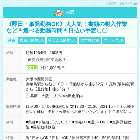
掲載日：2026.07.30
未読
《即日・単発勤務OK》大人気！書類の封入作業
など＊選べる勤務時間＊日払い手渡し〇
派遣
職種未経験OK
社会人未経験OK
大学生歓迎
ブランクOK
時給1284円～1605円
給与
交通費別途支給あり
上限1,000円/日
交通費
大阪市西淀川区
勤務地
御幣島駅から徒歩10分
/
千船駅から徒歩12分
/
尼崎(阪神線)駅
から【登録地】徒歩1分
/
…
兵庫・大阪エリアの物流倉庫内
(1)9:00～17:00※休憩1ｈ (2)17:30～21:30 (3)21:15～翌8:00※休
勤務時間
憩1ｈ 日勤・夕勤・夜勤からお選びいただけます！ ご希望に合
わせて働けるお仕事です(*^^*) 【その他選べる勤務時間】 8-17
時/9-17時/9-18時/10-18時/11-21時/18-22時/20-翌4時/21-翌5
■急募■ド短期1日だけOK☆ ■単発OK ■週1～OK！ ■短期勤務歓
期間
時/22-翌6時/0-翌8時 ご自身のご都合で選んで頂ける完全自由シ
迎 ■長期勤務歓迎
フト！
週1日からOK
/
日払いOK
/
履歴書不要
/
40～50代活躍中
/
副
特徴