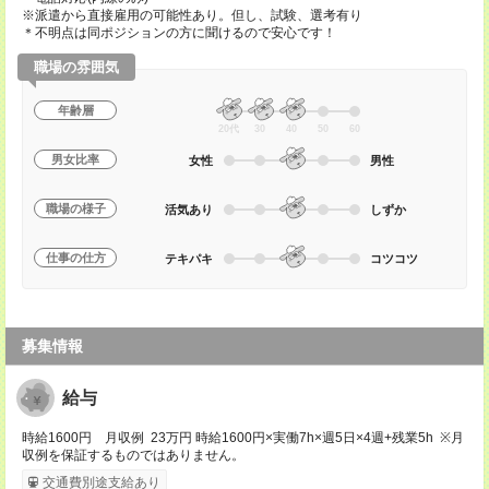
※派遣から直接雇用の可能性あり。但し、試験、選考有り
＊不明点は同ポジションの方に聞けるので安心です！
職場の雰囲気
年齢層
20代
30
40
50
60
男女比率
女性
男性
職場の様子
活気あり
しずか
仕事の仕方
テキパキ
コツコツ
募集情報
給与
時給1600円 月収例 23万円 時給1600円×実働7h×週5日×4週+残業5h ※月
収例を保証するものではありません。
交通費別途支給あり