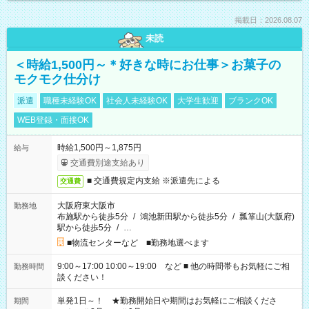
掲載日：2026.08.07
未読
＜時給1,500円～＊好きな時にお仕事＞お菓子の
モクモク仕分け
派遣
職種未経験OK
社会人未経験OK
大学生歓迎
ブランクOK
WEB登録・面接OK
時給1,500円～1,875円
給与
交通費別途支給あり
■ 交通費規定内支給 ※派遣先による
交通費
大阪府東大阪市
勤務地
布施駅から徒歩5分
/
鴻池新田駅から徒歩5分
/
瓢箪山(大阪府)
駅から徒歩5分
/
…
■物流センターなど ■勤務地選べます
9:00～17:00 10:00～19:00 など ■ 他の時間帯もお気軽にご相
勤務時間
談ください！
単発1日～！ ★勤務開始日や期間はお気軽にご相談くださ
期間