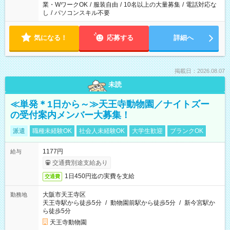
業・WワークOK
/
服装自由
/
10名以上の大量募集
/
電話対応な
し
/
パソコンスキル不要
気になる！
応募する
詳細へ
掲載日：2026.08.07
未読
≪単発＊1日から～≫天王寺動物園／ナイトズー
の受付案内メンバー大募集！
派遣
職種未経験OK
社会人未経験OK
大学生歓迎
ブランクOK
1177円
給与
交通費別途支給あり
1日450円迄の実費を支給
交通費
大阪市天王寺区
勤務地
天王寺駅から徒歩5分
/
動物園前駅から徒歩5分
/
新今宮駅か
ら徒歩5分
天王寺動物園