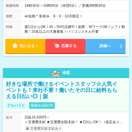
16時30分～20時00分（休憩0分）／実働3時間30分
勤務時間
≪短期＊単発≫ 8・9・10月限定！
期間
週1日からOK
/
40～50代活躍中
/
副業・WワークOK
/
シフト勤
特徴
務
/
10名以上の大量募集
/
パソコンスキル不要
気になる！
応募する
詳細へ
未読
好きな場所で働けるイベントスタッフ☆人気イ
ベントも！来社不要！働いたその日に給料もら
える日払い◎｜阪
アルバイト
職種未経験OK
日給16,500円～
給与
＋交通費支給 ★交通費全額支給！ ★日払いOK！（規定あり） ┗
働いたその日に現金GET♪ お仕事後はコンビニATMから 日払
交通費別途支給あり
い分を引き落とせます！ 【試用期間】試用期間なし