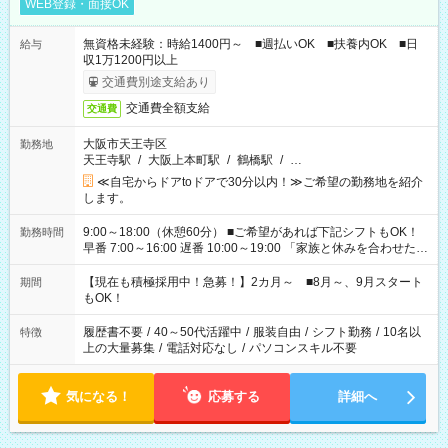
WEB登録・面接OK
無資格未経験：時給1400円～ ■週払いOK ■扶養内OK ■日
給与
収1万1200円以上
交通費別途支給あり
交通費全額支給
交通費
大阪市天王寺区
勤務地
天王寺駅
/
大阪上本町駅
/
鶴橋駅
/
…
≪自宅からドアtoドアで30分以内！≫ご希望の勤務地を紹介
します。
9:00～18:00（休憩60分） ■ご希望があれば下記シフトもOK！
勤務時間
早番 7:00～16:00 遅番 10:00～19:00 「家族と休みを合わせた
い」 「余裕を持って夕飯の準備がしたい」 「できれば残業はし
たくない」 など、ご希望を教えてくださいね。 ※Wワーク希望
【現在も積極採用中！急募！】2カ月～ ■8月～、9月スタート
期間
の方へ 今ご覧のお仕事で希望する勤務時間と、もう1つのお仕事
もOK！
の勤務時間。 合計で週40時間を超える場合は応募できません。
履歴書不要
/
40～50代活躍中
/
服装自由
/
シフト勤務
/
10名以
特徴
上の大量募集
/
電話対応なし
/
パソコンスキル不要
気になる！
応募する
詳細へ