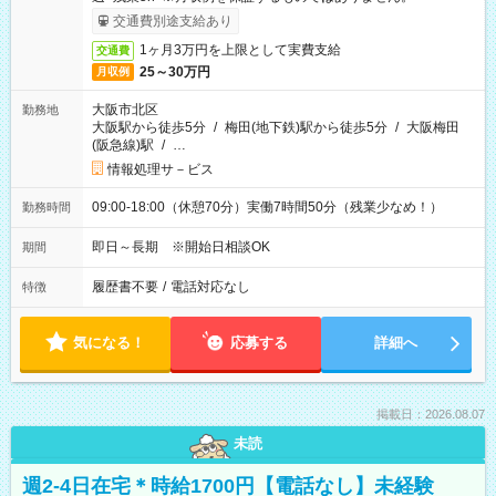
交通費別途支給あり
1ヶ月3万円を上限として実費支給
交通費
25～30万円
月収例
大阪市北区
勤務地
大阪駅から徒歩5分
/
梅田(地下鉄)駅から徒歩5分
/
大阪梅田
(阪急線)駅
/
…
情報処理サ－ビス
09:00-18:00（休憩70分）実働7時間50分（残業少なめ！）
勤務時間
即日～長期 ※開始日相談OK
期間
履歴書不要
/
電話対応なし
特徴
気になる！
応募する
詳細へ
掲載日：2026.08.07
未読
週2-4日在宅＊時給1700円【電話なし】未経験