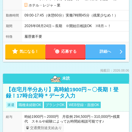
ホテル・レジャ－業
09:00-17:45（休憩60分）実働7時間45分（残業少なめ！）
勤務時間
2026年08月24日～長期 ※開始日相談OK ※8月～！
期間
履歴書不要
特徴
気になる！
応募する
詳細へ
掲載日：2026.08.06
未読
【在宅月半分あり】高時給1900円～〇長期！登
録！17時台定時＊データ入力
派遣
職種未経験OK
ブランクOK
WEB登録・面接OK
時給1900円～2000円 月収例 294,500円～310,000円+残業
給与
代 スキルや経験によってお時間給相談可能です♪
交通費別途支給あり