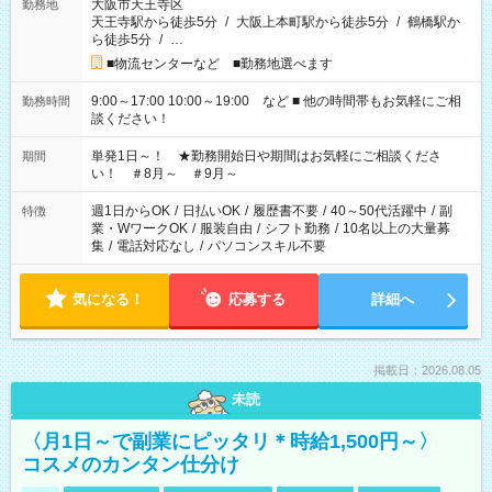
大阪市天王寺区
勤務地
天王寺駅から徒歩5分
/
大阪上本町駅から徒歩5分
/
鶴橋駅か
ら徒歩5分
/
…
■物流センターなど ■勤務地選べます
9:00～17:00 10:00～19:00 など ■ 他の時間帯もお気軽にご相
勤務時間
談ください！
単発1日～！ ★勤務開始日や期間はお気軽にご相談くださ
期間
い！ ＃8月～ ＃9月～
週1日からOK
/
日払いOK
/
履歴書不要
/
40～50代活躍中
/
副
特徴
業・WワークOK
/
服装自由
/
シフト勤務
/
10名以上の大量募
集
/
電話対応なし
/
パソコンスキル不要
気になる！
応募する
詳細へ
掲載日：2026.08.05
未読
〈月1日～で副業にピッタリ＊時給1,500円～〉
コスメのカンタン仕分け