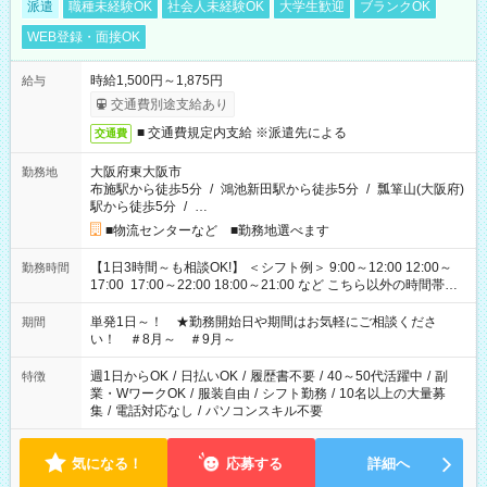
派遣
職種未経験OK
社会人未経験OK
大学生歓迎
ブランクOK
WEB登録・面接OK
時給1,500円～1,875円
給与
交通費別途支給あり
■ 交通費規定内支給 ※派遣先による
交通費
大阪府東大阪市
勤務地
布施駅から徒歩5分
/
鴻池新田駅から徒歩5分
/
瓢箪山(大阪府)
駅から徒歩5分
/
…
■物流センターなど ■勤務地選べます
【1日3時間～も相談OK!】 ＜シフト例＞ 9:00～12:00 12:00～
勤務時間
17:00 17:00～22:00 18:00～21:00 など こちら以外の時間帯も
お気軽にご相談ください！
単発1日～！ ★勤務開始日や期間はお気軽にご相談くださ
期間
い！ ＃8月～ ＃9月～
週1日からOK
/
日払いOK
/
履歴書不要
/
40～50代活躍中
/
副
特徴
業・WワークOK
/
服装自由
/
シフト勤務
/
10名以上の大量募
集
/
電話対応なし
/
パソコンスキル不要
気になる！
応募する
詳細へ