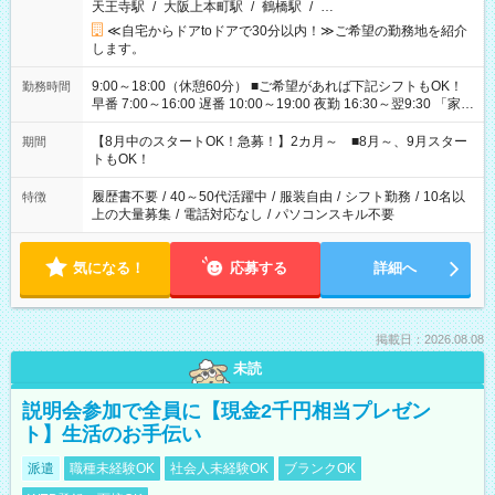
天王寺駅
/
大阪上本町駅
/
鶴橋駅
/
…
≪自宅からドアtoドアで30分以内！≫ご希望の勤務地を紹介
します。
9:00～18:00（休憩60分） ■ご希望があれば下記シフトもOK！
勤務時間
早番 7:00～16:00 遅番 10:00～19:00 夜勤 16:30～翌9:30 「家族
と休みを合わせたい」 「余裕を持って夕飯の準備がしたい」
「できれば残業はしたくない」 など、ご希望を教えてください
【8月中のスタートOK！急募！】2カ月～ ■8月～、9月スター
期間
ね。 ※Wワーク希望の方へ 今ご覧のお仕事で希望する勤務時間
トもOK！
と、もう1つのお仕事の勤務時間。 合計で週40時間を超える場
合は応募できません。
履歴書不要
/
40～50代活躍中
/
服装自由
/
シフト勤務
/
10名以
特徴
上の大量募集
/
電話対応なし
/
パソコンスキル不要
気になる！
応募する
詳細へ
掲載日：2026.08.08
未読
説明会参加で全員に【現金2千円相当プレゼン
ト】生活のお手伝い
派遣
職種未経験OK
社会人未経験OK
ブランクOK