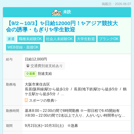
掲載日：2026.08.07
未読
【9/2～10/3】✨日給12000円！✨アジア競技大
会の誘導・もぎり✨学生歓迎
派遣
職種未経験OK
社会人未経験OK
大学生歓迎
ブランクOK
WEB登録・面接OK
日給12,000円
給与
交通費別途支給あり
別途支給
交通費
大阪市東住吉区
勤務地
長居(阪和線)駅から徒歩1分
/
長居(地下鉄)駅から徒歩5分
/
鶴
ケ丘駅から徒歩5分
/
…
スポーツの祭典✨
基本8:00～22:00の間で8時間勤務 ※一部日程で6:45開始有
勤務時間
※8:00～22:00の間で2名以上で入り、人がいない時間帯がない
ように相方と時間を分け合うイメージです
9月2日(水)~10月3日(土) ※急募
期間