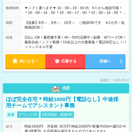
▼シフト選べます▼ 10：00～19：00 内、6ｈから相談可能！
勤務時間
＊10：00～16：00 ＊10：00～17：00 ＊10：00～18：00 ＊
11：00～19：00 ＊12：00～19：00 ＊13：00～19：00
【急募】8月～、9月～、10月～ ご相談OKです ＃2カ月～短
期間
期相談OK！
日払いOK
/
履歴書不要
/
40～50代活躍中
/
副業・WワークOK
/
特徴
服装自由
/
シフト勤務
/
10名以上の大量募集
/
電話対応なし
/
パ
ソコンスキル不要
気になる！
応募する
詳細へ
掲載日：2026.08.07
未読
ほぼ完全在宅＊時給1600円【電話なし】中途採
用チームでアシスタント事務
派遣
ブランクOK
WEB登録・面接OK
時給1600円 月収例 26万円 時給1600円×実働7h50m×週5日×4
給与
週+残業5h ※月収例を保証するものではありません。