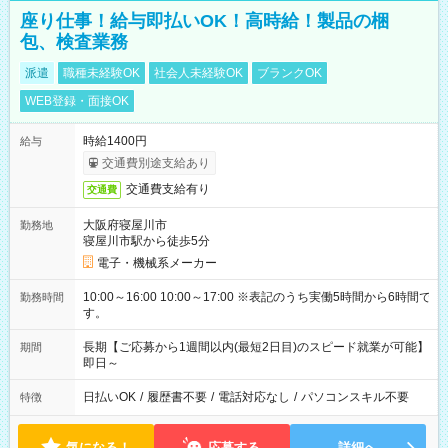
座り仕事！給与即払いOK！高時給！製品の梱
包、検査業務
派遣
職種未経験OK
社会人未経験OK
ブランクOK
WEB登録・面接OK
時給1400円
給与
交通費別途支給あり
交通費支給有り
交通費
大阪府寝屋川市
勤務地
寝屋川市駅から徒歩5分
電子・機械系メーカー
10:00～16:00 10:00～17:00 ※表記のうち実働5時間から6時間で
勤務時間
す。
長期【ご応募から1週間以内(最短2日目)のスピード就業が可能】
期間
即日～
日払いOK
/
履歴書不要
/
電話対応なし
/
パソコンスキル不要
特徴
気になる！
応募する
詳細へ