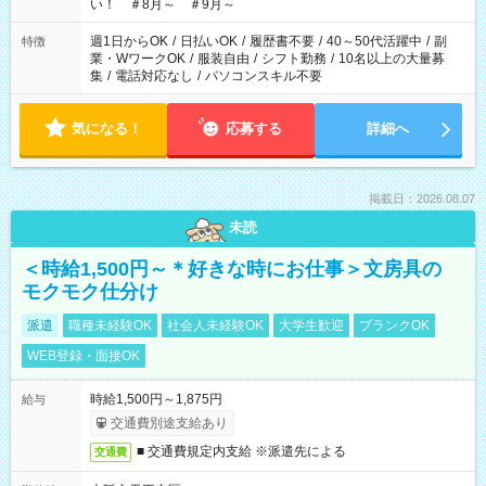
い！ ＃8月～ ＃9月～
週1日からOK
/
日払いOK
/
履歴書不要
/
40～50代活躍中
/
副
特徴
業・WワークOK
/
服装自由
/
シフト勤務
/
10名以上の大量募
集
/
電話対応なし
/
パソコンスキル不要
気になる！
応募する
詳細へ
掲載日：2026.08.07
未読
＜時給1,500円～＊好きな時にお仕事＞文房具の
モクモク仕分け
派遣
職種未経験OK
社会人未経験OK
大学生歓迎
ブランクOK
WEB登録・面接OK
時給1,500円～1,875円
給与
交通費別途支給あり
■ 交通費規定内支給 ※派遣先による
交通費