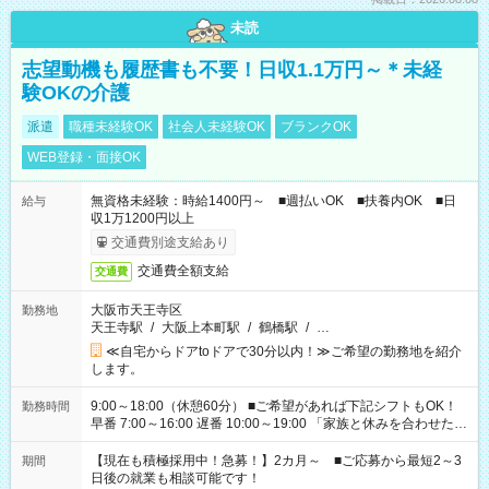
未読
志望動機も履歴書も不要！日収1.1万円～＊未経
験OKの介護
派遣
職種未経験OK
社会人未経験OK
ブランクOK
WEB登録・面接OK
無資格未経験：時給1400円～ ■週払いOK ■扶養内OK ■日
給与
収1万1200円以上
交通費別途支給あり
交通費全額支給
交通費
大阪市天王寺区
勤務地
天王寺駅
/
大阪上本町駅
/
鶴橋駅
/
…
≪自宅からドアtoドアで30分以内！≫ご希望の勤務地を紹介
します。
9:00～18:00（休憩60分） ■ご希望があれば下記シフトもOK！
勤務時間
早番 7:00～16:00 遅番 10:00～19:00 「家族と休みを合わせた
い」 「余裕を持って夕飯の準備がしたい」 「できれば残業はし
たくない」 など、ご希望を教えてくださいね。 ※Wワーク希望
【現在も積極採用中！急募！】2カ月～ ■ご応募から最短2～3
期間
の方へ 今ご覧のお仕事で希望する勤務時間と、もう1つのお仕事
日後の就業も相談可能です！