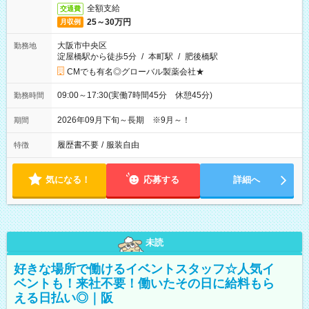
全額支給
交通費
25～30万円
月収例
大阪市中央区
勤務地
淀屋橋駅から徒歩5分
/
本町駅
/
肥後橋駅
CMでも有名◎グローバル製薬会社★
09:00～17:30(実働7時間45分 休憩45分)
勤務時間
2026年09月下旬～長期 ※9月～！
期間
履歴書不要
/
服装自由
特徴
気になる！
応募する
詳細へ
未読
好きな場所で働けるイベントスタッフ☆人気イ
ベントも！来社不要！働いたその日に給料もら
える日払い◎｜阪