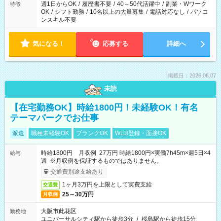
週1日からOK
/
履歴書不要
/
40～50代活躍中
/
副業・Wワーク
特徴
OK
/
シフト勤務
/
10名以上の大量募集
/
電話対応なし
/
パソコ
ンスキル不要
気になる！
応募する
詳細へ
掲載日：2026.08.07
未読
【在宅勤務OK】時給1800円！未経験OK！有名
テーマパークでお仕事
派遣
職種未経験OK
ブランクOK
WEB登録・面接OK
時給1800円 月収例 27万円 時給1800円×実働7h45m×週5日×4
給与
週 ※月収例を保証するものではありません。
交通費別途支給あり
1ヶ月3万円を上限として実費支給
交通費
25～30万円
月収例
大阪市此花区
勤務地
ユニバーサルシティ駅から徒歩3分
/
桜島駅から徒歩15分