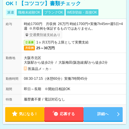
OK！【コツコツ】書類チェック
派遣
職種未経験OK
ブランクOK
WEB登録・面接OK
時給1700円 月収例 26万円 時給1700円×実働7h45m×週5日×4
給与
週 ※月収例を保証するものではありません。
交通費別途支給あり
1ヶ月3万円を上限として実費支給
交通費
25～30万円
月収例
大阪市北区
勤務地
大阪駅から徒歩2分
/
大阪梅田(阪急線)駅から徒歩2分
医薬品メ－カ－
08:30-17:15（休憩60分）実働7時間45分
勤務時間
即日～長期 ※開始日相談OK
期間
履歴書不要
/
電話対応なし
特徴
気になる！
応募する
詳細へ