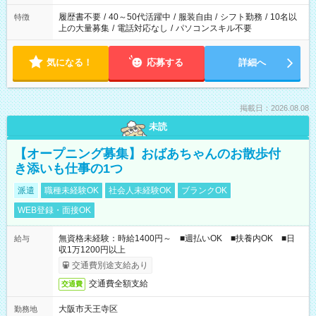
の勤務時間。 合計で週40時間を超える場合は応募できません。
履歴書不要
/
40～50代活躍中
/
服装自由
/
シフト勤務
/
10名以
特徴
上の大量募集
/
電話対応なし
/
パソコンスキル不要
気になる！
応募する
詳細へ
掲載日：2026.08.08
未読
【オープニング募集】おばあちゃんのお散歩付
き添いも仕事の1つ
派遣
職種未経験OK
社会人未経験OK
ブランクOK
WEB登録・面接OK
無資格未経験：時給1400円～ ■週払いOK ■扶養内OK ■日
給与
収1万1200円以上
交通費別途支給あり
交通費全額支給
交通費
大阪市天王寺区
勤務地