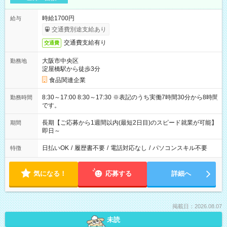
時給1700円
給与
交通費別途支給あり
交通費支給有り
交通費
大阪市中央区
勤務地
淀屋橋駅から徒歩3分
食品関連企業
8:30～17:00 8:30～17:30 ※表記のうち実働7時間30分から8時間
勤務時間
です。
長期【ご応募から1週間以内(最短2日目)のスピード就業が可能】
期間
即日～
日払いOK
/
履歴書不要
/
電話対応なし
/
パソコンスキル不要
特徴
気になる！
応募する
詳細へ
掲載日：2026.08.07
未読