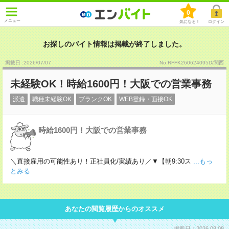
0
メニュー
気になる！
ログイン
お探しのバイト情報は掲載が終了しました。
掲載日 :2026
/
07
/
07
No.RFFK260624095D/関西
未経験OK！時給1600円！大阪での営業事務
派遣
職種未経験OK
ブランクOK
WEB登録・面接OK
時給1600円！大阪での営業事務
＼直接雇用の可能性あり！正社員化/実績あり／▼【朝9:30ス
...もっ
とみる
あなたの閲覧履歴からのオススメ
掲載日：2026.08.08