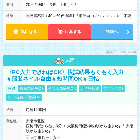
2026/09/07～長期 ※9月～！
期間
履歴書不要
/
40～50代活躍中
/
服装自由
/
パソコンスキル不要
特徴
気になる！
応募する
詳細へ
掲載日：2026.08.06
未読
〈PC入力できればOK〉模試結果もくもく入力
＃服装ネイル自由＃短時間OK＃日払
派遣
職種未経験OK
社会人未経験OK
大学生歓迎
ブランクOK
WEB登録・面接OK
時給1600円
給与
大阪市北区
勤務地
西梅田駅から徒歩3分
/
大阪梅田(阪神線)駅から徒歩4分
/
大阪
駅から徒歩4分
/
…
大手事務センター