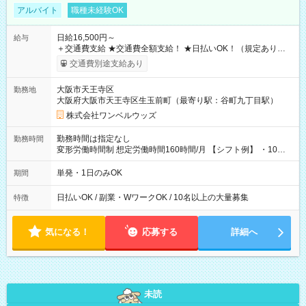
アルバイト
職種未経験OK
日給16,500円～
給与
＋交通費支給 ★交通費全額支給！ ★日払いOK！（規定あり） ┗
働いたその日に現金GET♪ お仕事後はコンビニATMから 日払
交通費別途支給あり
い分を引き落とせます！ 【試用期間】試用期間なし
大阪市天王寺区
勤務地
大阪府大阪市天王寺区生玉前町（最寄り駅：谷町九丁目駅）
株式会社ワンベルウッズ
勤務時間は指定なし
勤務時間
変形労働時間制 想定労働時間160時間/月 【シフト例】 ・10：
00～20：00
単発・1日のみOK
期間
日払いOK / 副業・WワークOK / 10名以上の大量募集
特徴
気になる！
応募する
詳細へ
未読