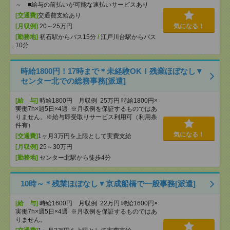
～ ■給与の前払いが可能な速払いサービスあり
[交通費]
交通費支給あり
[月収例]
20～25万円
気になる！
[勤務地]
初石駅からバス15分
/
江戸川台駅からバス
10分
時給1800円！17時まで＊未経験OK！残業ほぼなし▼
センター北での総務事務[派遣]
[給 与]
時給1800円 月収例 25万円 時給1800円×
実働7h×週5日×4週 ※月収例を保証するものではあ
りません。※給与即受取りサービス利用可（利用条
件有）
気になる！
[交通費]
1ヶ月3万円を上限として実費支給
[月収例]
25～30万円
[勤務地]
センター北駅から徒歩4分
10時～＊残業ほぼなし▼京成船橋で一般事務[派遣]
[給 与]
時給1600円 月収例 22万円 時給1600円×
実働7h×週5日×4週 ※月収例を保証するものではあ
りません。