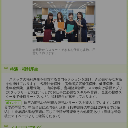
未経験からスタートできるお仕事も多数ご用
意しております。
待遇・福利厚生
「スタッフの福利厚生を担当する専門セクションを設け、きめ細やかな対応
を心掛けております」各種社会保険 （労働者災害補償保険、健康保険、厚
生年金保険、雇用保険）、有給休暇、定期健康診断、スマホ向け学習アプリ
(スタッフサービスぽけっと)でお仕事に必要なスキルを習得 、全国の提携ス
クールで優待サービス など、福利厚生が充実しております。
給与の前払いが可能な速払いサービスを導入しています。18時
ポイント！
までの申請で、申請当日に給与振り込み（18時以降の申請は翌9時までに振
込）！※承認の勤怠実績に応じて申請が可能※その他規定あり（詳細は登録
後にマイページよりご確認ください)
フォローについて