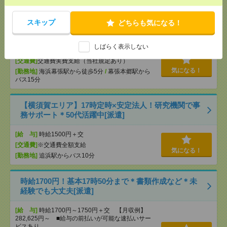
海浜幕張！電話対応メインの事務スタッフ＊50代活
スキップ
どちらも気になる！
躍中[派遣]
しばらく表示しない
[給 与]
時給1500円＋交
[交通費]
交通費実費支給（当社規定あり）
気になる！
[勤務地]
海浜幕張駅から徒歩5分
/
幕張本郷駅から
バス15分
【横須賀エリア】17時定時×安定法人！研究機関で事
務サポート＊50代活躍中[派遣]
[給 与]
時給1500円＋交
[交通費]
※交通費全額支給
気になる！
[勤務地]
追浜駅からバス10分
時給1700円！基本17時50分まで＊書類作成など＊未
経験でも大丈夫[派遣]
[給 与]
時給1700円～1750円＋交 【月収例】
282,625円～ ■給与の前払いが可能な速払いサー
ビスあり