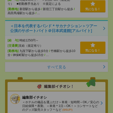
り） ■初勤務手当あり ※規定による
[勤務地]
新宿駅から徒歩
/
新宿三丁目駅から徒歩
/
気になる！
高田馬場駅から徒歩
/
…
＜日本を代表するバンド＊サカナクション＞ツアー
公演のサポートバイト＠日本武道館[アルバイト]
[給 与]
時給1250円～
[交通費]
支給（規定有り）
気になる！
[勤務地]
九段下駅から徒歩5分
/
竹橋駅から徒歩10
分
/
神保町駅から徒歩15分
/
…
すべて見る
編集部イチオシ
＜ホテルの備品を運ぶだけ＞単発・短時間～OK／安心の
日給保障＊夜勤、＜単発＊1日～OK！＞コンサートなど
のグッズ販売スタッフ＊など
(8/6UP!)