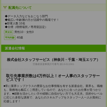
配属先について
◆データ入力などをおこなう部門
◆幅広い年齢層の方が活躍中の職場です！
◆部署人数 10名
◆分煙（喫煙場所／専用室設定）
男性10・女性0
男女比
40歳
平均年齢
派遣会社情報
株式会社スタッフサービス（神奈川・千葉・埼玉エリア）
労働者派遣事業許可番号:派13-011061
取引先事業所数は4万件以上！オー人事のスタッフサー
ビスです！
■常に業界トップクラスの豊富なお仕事情報を有する派遣会社。業界も、職種
も、勤務地も幅広くご用意しているので、あなたに合ったお仕事が見つかり
ます。■経験を活かしたい方や経験に自信がない方でも大丈夫。目的やレベル
に応じた多彩な講座で、あなたのスキルアップをスタッフ一人一人が真剣に
応援します！