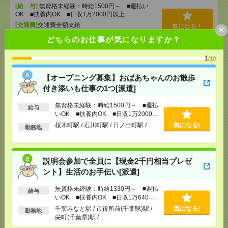
[給 与]
無資格未経験：時給1500円～ ■週払い
OK ■扶養内OK ■日収1万2000円以上
[交通費]
交通費全額支給
気になる！
×
[勤務地]
桜木町駅
/
石川町駅
/
日ノ出町駅
/
…
どちらのお仕事が気になりますか？
1
/10
説明会参加で全員に【現金2千円相当プレゼント】生
活のお手伝い[派遣]
【オープニング募集】おばあちゃんのお散歩
付き添いも仕事の1つ[派遣]
[給 与]
無資格未経験：時給1330円～ ■週払い
OK ■扶養内OK ■日収1万640円以上
無資格未経験：時給1500円～ ■週払
給与
[交通費]
交通費全額支給
いOK ■扶養内OK ■日収1万2000円
気になる！
[勤務地]
千葉みなと駅
/
市役所前(千葉県)駅
/
栄町
以上
桜木町駅 / 石川町駅 / 日ノ出町駅 / …
気になる!
勤務地
(千葉県)駅
/
…
データ入力のお仕事！安心の大手で働こう＠八千代
説明会参加で全員に【現金2千円相当プレゼ
市[派遣]
ント】生活のお手伝い[派遣]
[給 与]
時給1400円 月収例 224,000円
無資格未経験：時給1330円～ ■週払
給与
[交通費]
全額支給
いOK ■扶養内OK ■日収1万640円
[月収例]
20～25万円
以上
千葉みなと駅 / 市役所前(千葉県)駅 /
気になる!
気になる！
勤務地
[勤務地]
村上(千葉県)駅から車8分
/
勝田台駅から送
栄町(千葉県)駅 / …
迎バス8分