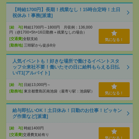
【時給1700円】長期！残業なし！15時台定時！土日
祝休み！事務[派遣]
[給 与]
時給1700円～1800円 月収例：136,000
円（@1700×5h×16日勤務＋残業なしの場合）
[交通費]
全額支給
気になる！
[勤務地]
三咲駅から徒歩8分
人気イベントも！好きな場所で働けるイベントスタ
ッフ☆来社不要！働いたその日に給料もらえる日払
い/T1[アルバイト]
[給 与]
日給13,000円～
[勤務地]
東京都豊島区南池袋（最寄り駅：池袋駅）
気になる！
給与即払いOK！土日休み！日勤のお仕事！ピッキン
グ作業など[派遣]
[給 与]
時給1400円
[交通費]
交通費支給有り
気になる！