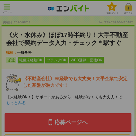
0
メニュー
気になる！
ログイン
掲載日 :2026
/
08
/
03
No.SSKCS2404416482
《火・水休み》ほぼ17時半終り！大手不動産
会社で契約データ入力・チェック＊駅すぐ
職種：
一般事務
派遣
職種未経験OK
ブランクOK
WEB登録・面接OK
《不動産会社》未経験でも大丈夫！大手企業で安定
した基盤が魅力です！
【未経験OK！】サポートがあるから、経験がなくても大丈夫！で
...
もっとみる
応募ページへ