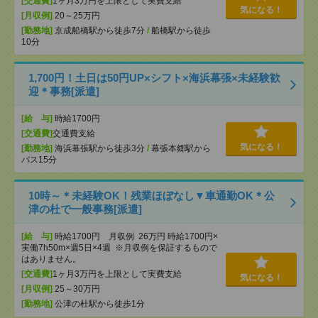
[交通費]
1ヶ月3万円を上限として実費支給
気になる！
[月収例]
20～25万円
[勤務地]
京成船橋駅から徒歩7分
/
船橋駅から徒歩
10分
1,700円！土日は50円UP×シフト×海浜幕張×未経験歓
迎＊事務[派遣]
[給 与]
時給1700円
[交通費]
交通費支給
気になる！
[勤務地]
海浜幕張駅から徒歩3分
/
幕張本郷駅から
バス15分
10時～＊未経験OK！残業ほぼなし▼車通勤OK＊公
津の杜で一般事務[派遣]
[給 与]
時給1700円 月収例 26万円 時給1700円×
実働7h50m×週5日×4週 ※月収例を保証するもので
はありません。
[交通費]
1ヶ月3万円を上限として実費支給
気になる！
[月収例]
25～30万円
[勤務地]
公津の杜駅から徒歩1分