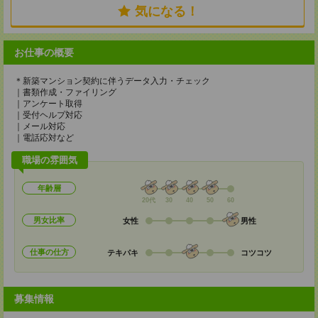
気になる！
お仕事の概要
＊新築マンション契約に伴うデータ入力・チェック
｜書類作成・ファイリング
｜アンケート取得
｜受付ヘルプ対応
｜メール対応
｜電話応対など
職場の雰囲気
年齢層
20代
30
40
50
60
男女比率
女性
男性
仕事の仕方
テキパキ
コツコツ
募集情報