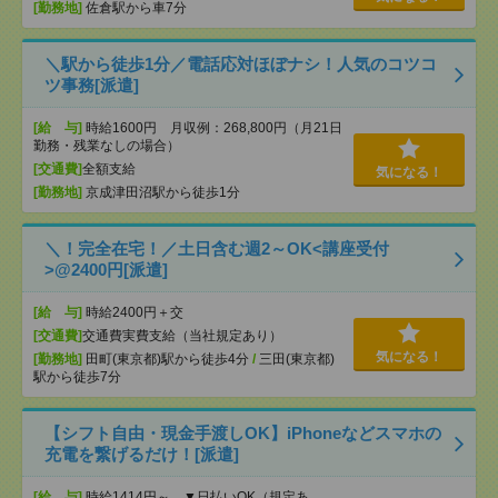
[勤務地]
佐倉駅から車7分
＼駅から徒歩1分／電話応対ほぼナシ！人気のコツコ
ツ事務[派遣]
[給 与]
時給1600円 月収例：268,800円（月21日
勤務・残業なしの場合）
[交通費]
全額支給
気になる！
[勤務地]
京成津田沼駅から徒歩1分
＼！完全在宅！／土日含む週2～OK<講座受付
>@2400円[派遣]
[給 与]
時給2400円＋交
[交通費]
交通費実費支給（当社規定あり）
気になる！
[勤務地]
田町(東京都)駅から徒歩4分
/
三田(東京都)
駅から徒歩7分
【シフト自由・現金手渡しOK】iPhoneなどスマホの
充電を繋げるだけ！[派遣]
[給 与]
時給1414円～ ▼日払いOK（規定あ