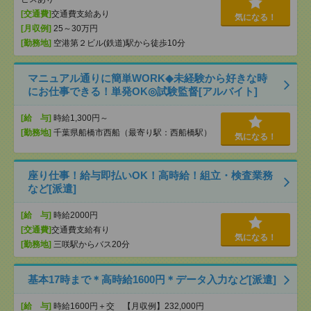
[交通費]
交通費支給あり
気になる！
[月収例]
25～30万円
[勤務地]
空港第２ビル(鉄道)駅から徒歩10分
マニュアル通りに簡単WORK◆未経験から好きな時
にお仕事できる！単発OK◎試験監督[アルバイト]
[給 与]
時給1,300円～
[勤務地]
千葉県船橋市西船（最寄り駅：西船橋駅）
気になる！
座り仕事！給与即払いOK！高時給！組立・検査業務
など[派遣]
[給 与]
時給2000円
[交通費]
交通費支給有り
気になる！
[勤務地]
三咲駅からバス20分
基本17時まで＊高時給1600円＊データ入力など[派遣]
[給 与]
時給1600円＋交 【月収例】232,000円