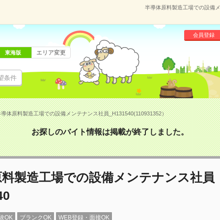
半導体原料製造工場での設備メンテ
会員登録
エリア変更
東海版
望条件
導体原料製造工場での設備メンテナンス社員_H131540(110931352）
お探しのバイト情報は掲載が終了しました。
原料製造工場での設備メンテナンス社員
40
験OK
ブランクOK
WEB登録・面接OK