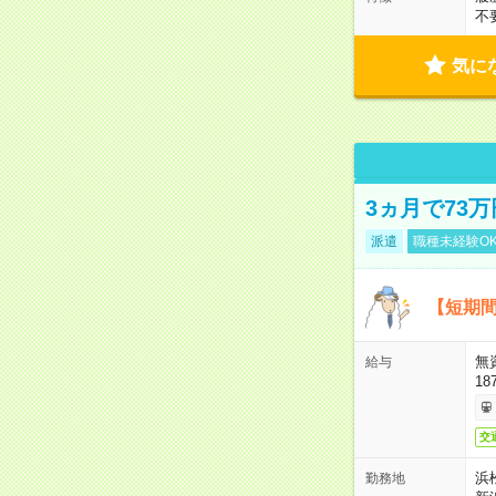
不
気に
3ヵ月で73
派遣
職種未経験O
【短期間
無
給与
18
交
浜
勤務地