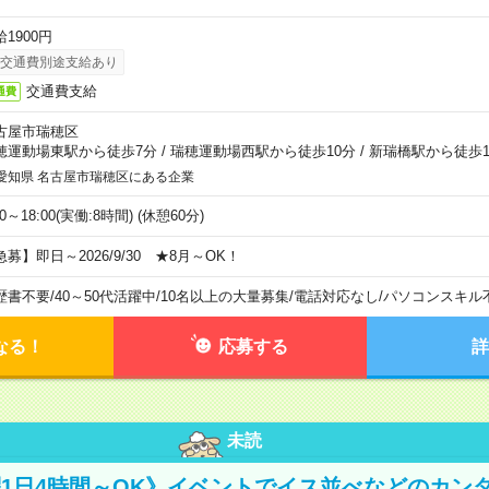
1900円
交通費別途支給あり
交通費支給
通費
古屋市瑞穂区
穂運動場東駅から徒歩7分
/
瑞穂運動場西駅から徒歩10分
/
新瑞橋駅から徒歩1
愛知県 名古屋市瑞穂区にある企業
00～18:00(実働:8時間) (休憩60分)
急募】即日～2026/9/30 ★8月～OK！
歴書不要
/
40～50代活躍中
/
10名以上の大量募集
/
電話対応なし
/
パソコンスキル
なる！
応募する
詳
未読
活躍1日4時間～OK》イベントでイス並べなどのカン