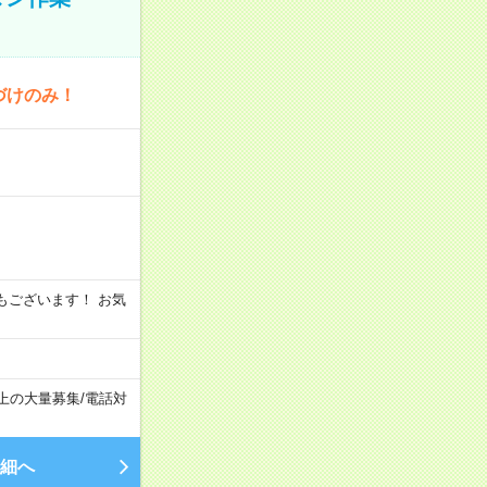
づけのみ！
シフトもございます！ お気
以上の大量募集
/
電話対
細へ