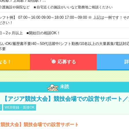
浜松駅
/
上島駅
/
助信駅
/
…
介護施設や病院など ★自宅近くの施設がいいなど勤務地ご相談ください
フト例】 07:00～16:00 09:00～18:00 17:00～09:00 ※ 上記は一例で
ださい！
日～2ヶ月以上 ■開始日の相談OK！
払いOK
/
履歴書不要
/
40～50代活躍中
/
シフト勤務
/
10名以上の大量募集
/
電話対
不要
なる！
応募する
詳
未読
円！【アジア競技大会】競技会場での設営サポート
K
WEB登録・面接OK
ア競技大会】競技会場での設営サポート