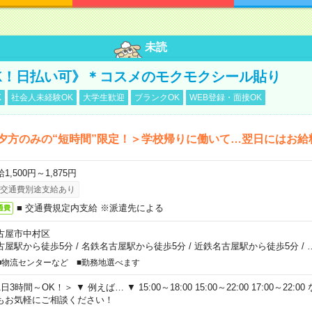
未読
K！日払い可》＊コスメのモクモクシール貼り
K
社会人未経験OK
大学生歓迎
ブランクOK
WEB登録・面接OK
夕方のみの“短時間”限定！＞学校帰りに働いて…翌日にはお給
1,500円～1,875円
交通費別途支給あり
■ 交通費規定内支給 ※派遣先による
通費
古屋市中村区
古屋駅から徒歩5分
/
名鉄名古屋駅から徒歩5分
/
近鉄名古屋駅から徒歩5分
/
■物流センターなど ■勤務地選べます
日3時間～OK！＞ ▼ 例えば… ▼ 15:00～18:00 15:00～22:00 17:00～22
もお気軽にご相談ください！