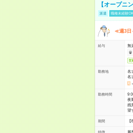
【オープニン
派遣
職種未経験O
≪週3日
無
給与
交
名
勤務地
名
9:
勤務時間
夜
残
望
【
期間
履
特徴