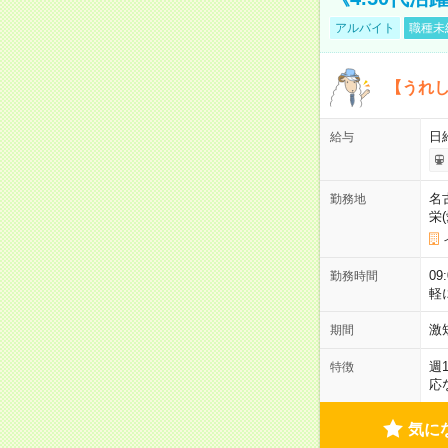
アルバイト
職種未
【うれ
日
給与
名
勤務地
栄
09
勤務時間
軽
激
期間
週
特徴
応
気に