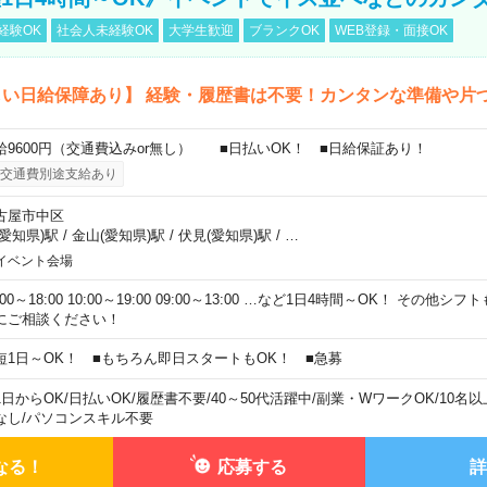
経験OK
社会人未経験OK
大学生歓迎
ブランクOK
WEB登録・面接OK
しい日給保障あり】 経験・履歴書は不要！カンタンな準備や片
給9600円（交通費込みor無し） ■日払いOK！ ■日給保証あり！
交通費別途支給あり
古屋市中区
(愛知県)駅
/
金山(愛知県)駅
/
伏見(愛知県)駅
/
…
イベント会場
:00～18:00 10:00～19:00 09:00～13:00 …など1日4時間～OK！ その他
にご相談ください！
短1日～OK！ ■もちろん即日スタートもOK！ ■急募
1日からOK
/
日払いOK
/
履歴書不要
/
40～50代活躍中
/
副業・WワークOK
/
10名
なし
/
パソコンスキル不要
なる！
応募する
詳