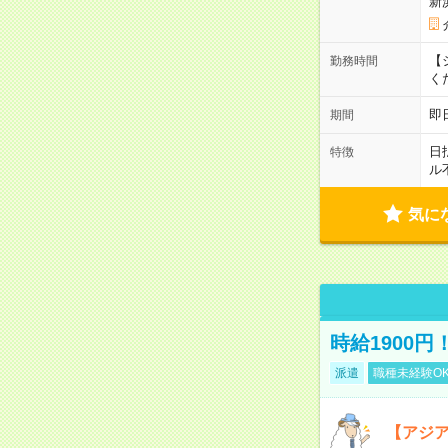
新
【シ
勤務時間
く
即
期間
日
特徴
ル
気に
時給1900
派遣
職種未経験O
【アジ