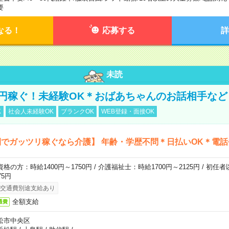
要
なる！
応募する
詳
未読
万円稼ぐ！未経験OK＊おばあちゃんのお話相手など
K
社会人未経験OK
ブランクOK
WEB登録・面接OK
でガッツリ稼ぐなら介護】 年齢・学歴不問＊日払いOK＊電話
資格の方：時給1400円～1750円 / 介護福祉士：時給1700円～2125円 / 初任
75円
交通費別途支給あり
全額支給
通費
松市中央区