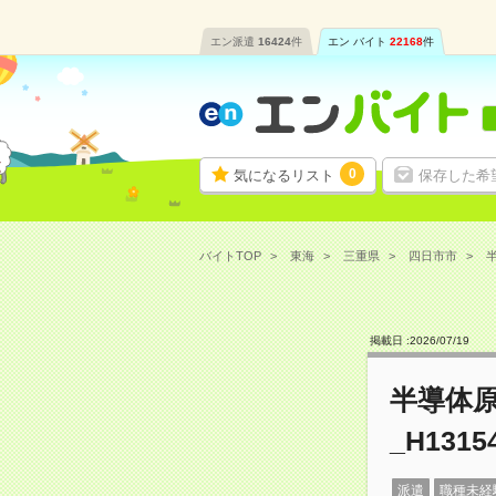
エン派遣
16424
件
エン バイト
22168
件
0
気になるリスト
保存した希
バイトTOP
東海
三重県
四日市市
半
掲載日 :
2026
/
07
/
19
半導体
_H1315
派遣
職種未経