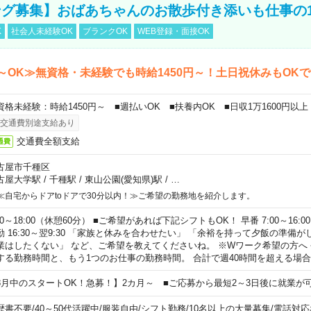
グ募集】おばあちゃんのお散歩付き添いも仕事の
K
社会人未経験OK
ブランクOK
WEB登録・面接OK
～OK≫無資格・未経験でも時給1450円～！土日祝休みもOK
資格未経験：時給1450円～ ■週払いOK ■扶養内OK ■日収1万1600円以上
交通費別途支給あり
交通費全額支給
通費
古屋市千種区
古屋大学駅
/
千種駅
/
東山公園(愛知県)駅
/
…
≪自宅からドアtoドアで30分以内！≫ご希望の勤務地を紹介します。
00～18:00（休憩60分） ■ご希望があれば下記シフトもOK！ 早番 7:00～16:00 遅
勤 16:30～翌9:30 「家族と休みを合わせたい」 「余裕を持って夕飯の準備
業はしたくない」 など、ご希望を教えてくださいね。 ※Wワーク希望の方へ
する勤務時間と、もう1つのお仕事の勤務時間。 合計で週40時間を超える場
8月中のスタートOK！急募！】2カ月～ ■ご応募から最短2～3日後に就業が
歴書不要
/
40～50代活躍中
/
服装自由
/
シフト勤務
/
10名以上の大量募集
/
電話対応