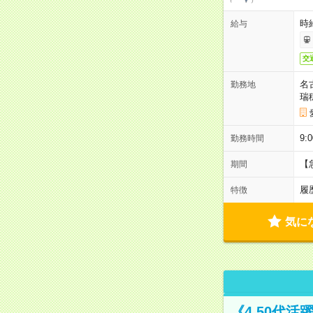
時給
給与
交
名
勤務地
瑞
9:
勤務時間
【
期間
履
特徴
気に
《4.50代