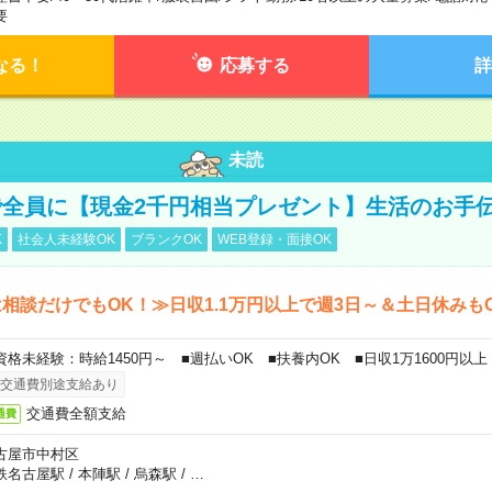
要
なる！
応募する
詳
未読
全員に【現金2千円相当プレゼント】生活のお手
K
社会人未経験OK
ブランクOK
WEB登録・面接OK
相談だけでもOK！≫日収1.1万円以上で週3日～＆土日休みも
資格未経験：時給1450円～ ■週払いOK ■扶養内OK ■日収1万1600円以上
交通費別途支給あり
交通費全額支給
通費
古屋市中村区
鉄名古屋駅
/
本陣駅
/
烏森駅
/
…