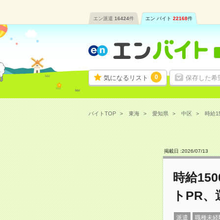
エン派遣
16424
件
エン バイト
22168
件
0
気になるリスト
保存した希
バイトTOP
東海
愛知県
中区
時給1
掲載日 :
2026
/
07
/
13
時給15
トPR、
派遣
職種未経