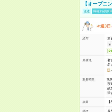
【オープニン
派遣
職種未経験O
≪週3日
無
給与
交
名
勤務地
名
9:
勤務時間
夜
残
望
【
期間
履
特徴