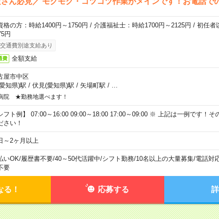
さん必見／ モクモク・コツコツ作業がメインです！お電話で
資格の方：時給1400円～1750円 / 介護福祉士：時給1700円～2125円 / 初任
75円
交通費別途支給あり
全額支給
通費
古屋市中区
(愛知県)駅
/
伏見(愛知県)駅
/
矢場町駅
/
…
病院 ★勤務地選べます！
フト例】 07:00～16:00 09:00～18:00 17:00～09:00 ※ 上記は一例で
ださい！
日～2ヶ月以上
払いOK
/
履歴書不要
/
40～50代活躍中
/
シフト勤務
/
10名以上の大量募集
/
電話対
不要
なる！
応募する
詳