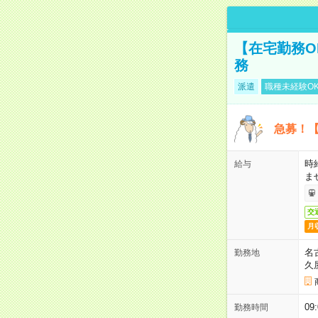
【在宅勤務O
務
派遣
職種未経験O
急募！【
時
給与
ま
交
月
名
勤務地
久
0
勤務時間