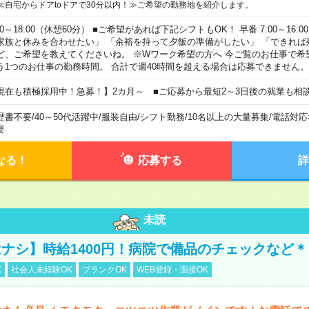
≪自宅からドアtoドアで30分以内！≫ご希望の勤務地を紹介します。
00～18:00（休憩60分） ■ご希望があれば下記シフトもOK！ 早番 7:00～16:00 遅
家族と休みを合わせたい」 「余裕を持って夕飯の準備がしたい」 「できれば
ど、ご希望を教えてくださいね。 ※Wワーク希望の方へ 今ご覧のお仕事で希
う1つのお仕事の勤務時間。 合計で週40時間を超える場合は応募できません。
現在も積極採用中！急募！】2カ月～ ■ご応募から最短2～3日後の就業も相
歴書不要
/
40～50代活躍中
/
服装自由
/
シフト勤務
/
10名以上の大量募集
/
電話対応
要
なる！
応募する
詳
未読
ナシ】時給1400円！病院で備品のチェックなど＊
K
社会人未経験OK
ブランクOK
WEB登録・面接OK