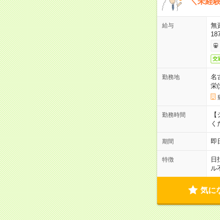
＼未経験
無
給与
18
交
名
勤務地
栄
【シ
勤務時間
く
即
期間
日
特徴
ル
気に