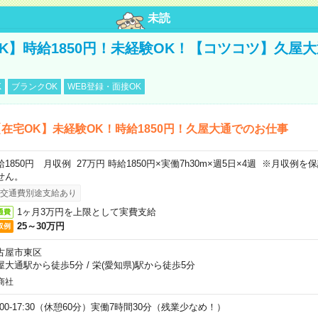
未読
K】時給1850円！未経験OK！【コツコツ】久屋
K
ブランクOK
WEB登録・面接OK
在宅OK】未経験OK！時給1850円！久屋大通でのお仕事
給1850円 月収例 27万円 時給1850円×実働7h30m×週5日×4週 ※月収例
せん。
交通費別途支給あり
1ヶ月3万円を上限として実費支給
通費
25～30万円
収例
古屋市東区
屋大通駅から徒歩5分
/
栄(愛知県)駅から徒歩5分
商社
9:00-17:30（休憩60分）実働7時間30分（残業少なめ！）