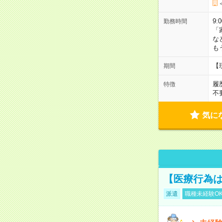
9:
勤務時間
「
な
も
【
期間
履
特徴
不
気に
【医療行為は
派遣
職種未経験O