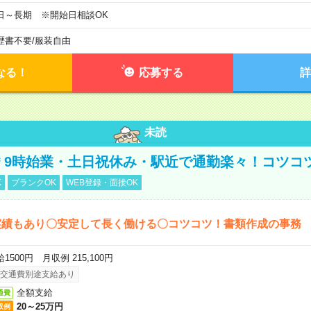
日～長期 ※開始日相談OK
歴書不要
/
服装自由
なる！
応募する
詳
未読
円＊9時始業・土日祝休み・駅近で通勤楽々！コツコ
K
ブランクOK
WEB登録・面接OK
実績もあり〇安定して長く働ける〇コツコツ！書類作成の事務
1500円 月収例 215,100円
交通費別途支給あり
全額支給
通費
20～25万円
収例