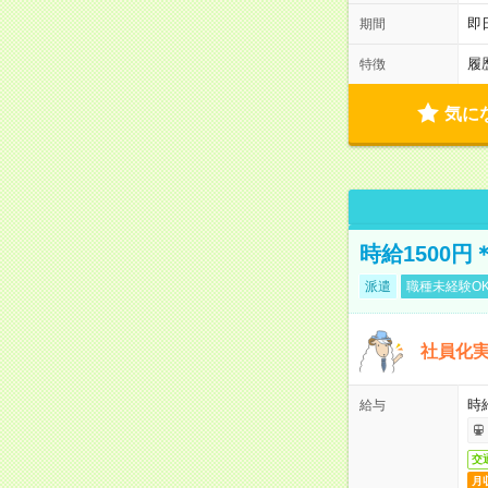
即
期間
履
特徴
気に
時給1500
派遣
職種未経験O
社員化
時給
給与
交
月