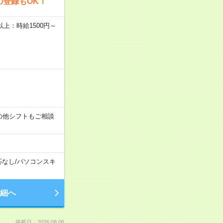
の登録もOK！
者以上：時給1500円～
す！その他シフトもご相談
応なし
/
パソコンスキ
細へ
掲載日：2026.08.06