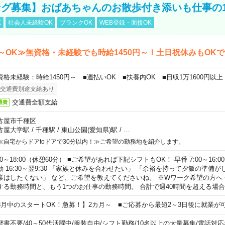
グ募集】おばあちゃんのお散歩付き添いも仕事の
K
社会人未経験OK
ブランクOK
WEB登録・面接OK
～OK≫無資格・未経験でも時給1450円～！土日祝休みもOK
資格未経験：時給1450円～ ■週払いOK ■扶養内OK ■日収1万1600円以上
交通費別途支給あり
交通費全額支給
通費
古屋市千種区
古屋大学駅
/
千種駅
/
東山公園(愛知県)駅
/
…
≪自宅からドアtoドアで30分以内！≫ご希望の勤務地を紹介します。
00～18:00（休憩60分） ■ご希望があれば下記シフトもOK！ 早番 7:00～16:00 遅
勤 16:30～翌9:30 「家族と休みを合わせたい」 「余裕を持って夕飯の準備
業はしたくない」 など、ご希望を教えてくださいね。 ※Wワーク希望の方へ
する勤務時間と、もう1つのお仕事の勤務時間。 合計で週40時間を超える場
8月中のスタートOK！急募！】2カ月～ ■ご応募から最短2～3日後に就業が
歴書不要
/
40～50代活躍中
/
服装自由
/
シフト勤務
/
10名以上の大量募集
/
電話対応