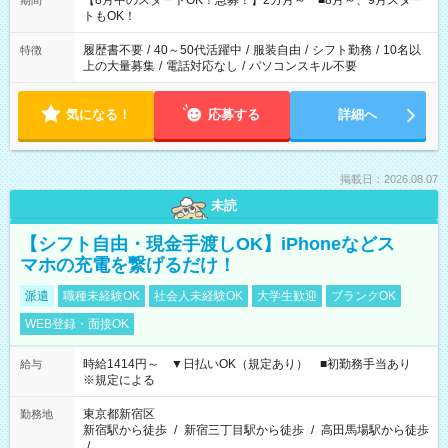
【8月中のスタートOK！急募！】2カ月～ ■8月～、9月スター
期間
ね。 ※Wワーク希望の方へ 今ご覧のお仕事で希望する勤務時間
トもOK！
と、もう1つのお仕事の勤務時間。 合計で週40時間を超える場
合は応募できません。
履歴書不要
/
40～50代活躍中
/
服装自由
/
シフト勤務
/
10名以
特徴
上の大量募集
/
電話対応なし
/
パソコンスキル不要
気になる！
応募する
詳細へ
掲載日：2026.08.07
未読
【シフト自由・現金手渡しOK】iPhoneなどス
マホの充電を繋げるだけ！
派遣
職種未経験OK
社会人未経験OK
大学生歓迎
ブランクOK
WEB登録・面接OK
時給1414円～ ▼日払いOK（規定あり） ■初勤務手当あり
給与
※規定による
東京都新宿区
勤務地
新宿駅から徒歩
/
新宿三丁目駅から徒歩
/
高田馬場駅から徒歩
/
…