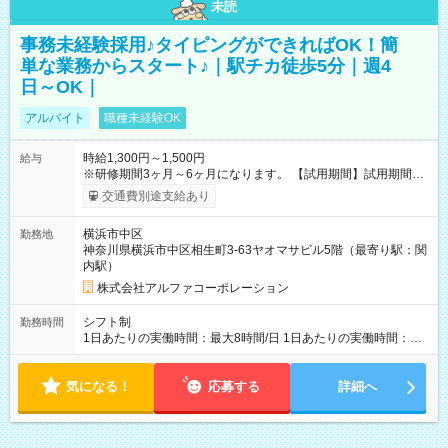
未読
事務未経験採用♪タイピングができればOK！簡
単な業務からスタート♪｜駅チカ徒歩5分｜週4
日～OK｜
アルバイト
職種未経験OK
時給1,300円～1,500円
給与
※研修期間3ヶ月～6ヶ月になります。 【試用期間】試用期間あ
り 試用期間の長さ：1ヶ月 雇用形態、給与は本採用時と同じで
交通費別途支給あり
す。
横浜市中区
勤務地
神奈川県横浜市中区相生町3-63ヤオマサビル5階（最寄り駅：関
内駅）
株式会社アルファコーポレーション
シフト制
勤務時間
1日あたりの実働時間：最大8時間/日 1日あたりの実働時間：
7~8時間 シフト例 ・10時00分～18時00分 ・10時00分～19時00
分
気になる！
応募する
詳細へ