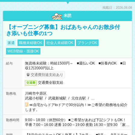
掲載日：2026.08.08
未読
【オープニング募集】おばあちゃんのお散歩付
き添いも仕事の1つ
派遣
職種未経験OK
社会人未経験OK
ブランクOK
WEB登録・面接OK
無資格未経験：時給1500円～ ■週払いOK ■扶養内OK ■日
給与
収1万2000円以上
交通費別途支給あり
交通費全額支給
交通費
川崎市中原区
勤務地
武蔵小杉駅
/
武蔵新城駅
/
元住吉駅
/
…
≪自宅からドアtoドアで30分以内！≫ご希望の勤務地を紹介
します。
9:00～18:00（休憩60分） ■ご希望があれば下記シフトもOK！
勤務時間
早番 7:00～16:00 遅番 10:00～19:00 夜勤 16:30～翌9:30 「家族
と休みを合わせたい」 「余裕を持って夕飯の準備がしたい」
「できれば残業はしたくない」 など、ご希望を教えてください