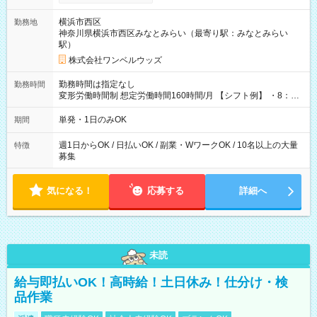
ンビニATMから 日払い分を引き落とせます！ 【試用期間】試
用期間なし
横浜市西区
勤務地
神奈川県横浜市西区みなとみらい（最寄り駅：みなとみらい
駅）
株式会社ワンベルウッズ
勤務時間は指定なし
勤務時間
変形労働時間制 想定労働時間160時間/月 【シフト例】 ・8：00
～21：00
単発・1日のみOK
期間
週1日からOK / 日払いOK / 副業・WワークOK / 10名以上の大量
特徴
募集
気になる！
応募する
詳細へ
未読
給与即払いOK！高時給！土日休み！仕分け・検
品作業