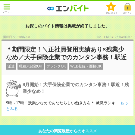
0
メニュー
気になる！
ログイン
お探しのバイト情報は掲載が終了しました。
掲載日 :2026
/
07
/
08
No.TEMPGT26-0494957
＊期間限定！＼正社員登用実績あり×残業少
なめ／大手保険企業でのカンタン事務！駅近
派遣
職種未経験OK
ブランクOK
WEB登録・面接OK
8月開始！大手保険企業でのカンタン事務！駅近！残
業少なめ！
9時～17時！残業少なめであなたらしい働き方を＊ 就職ランキ
...もっ
とみる
あなたの閲覧履歴からのオススメ