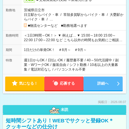
茨城県日立市
勤務地
日立駅からバイク・車
/
常陸多賀駅からバイク・車
/
大甕駅か
らバイク・車
/
…
■物流センターなど ■勤務地選べます
＜1日3時間～OK！＞ ▼ 例えば… ▼ 15:00～18:00 15:00～
勤務時間
22:00 17:00～22:00 など こちら以外の時間もお気軽にご相談く
ださい！
1日だけの単発OK！ ＃8月～ ＃9月～
期間
週1日からOK
/
日払いOK
/
履歴書不要
/
40～50代活躍中
/
副
特徴
業・WワークOK
/
服装自由
/
シフト勤務
/
10名以上の大量募
集
/
電話対応なし
/
パソコンスキル不要
気になる！
応募する
詳細へ
掲載日：2026.08.07
未読
短時間シフトあり！WEBでサクッと登録OK＊
クッキーなどの仕分け