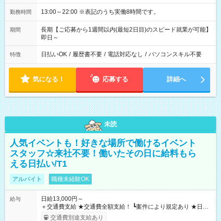
13:00～22:00 ※表記のうち実働8時間です。
勤務時間
長期【ご応募から1週間以内(最短2日目)のスピード就業が可能】
期間
即日～
日払いOK
/
履歴書不要
/
電話対応なし
/
パソコンスキル不要
特徴
気になる！
応募する
詳細へ
未読
人気イベントも！好きな場所で働けるイベント
スタッフ☆来社不要！働いたその日に給料もら
える日払い/T1
アルバイト
職種未経験OK
日給13,000円～
給与
＋交通費支給 ★交通費全額支給！ ┗案件により規定あり ★日払
いOK！（規定あり） ┗働いたその日に現金GET♪ お仕事後はコ
交通費別途支給あり