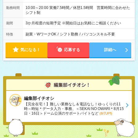
10:00～20:00 実働7.5時間／休憩1.5時間 営業時間に合わせた
勤務時間
シフト制
3か月程度の短期予定 ※開始日はお気軽にご相談ください
期間
副業・WワークOK
/
シフト勤務
/
パソコンスキル不要
特徴
気になる！
応募する
詳細へ
編集部イチオシ
【完全在宅！】難しい業務なし＆電話なし！ゆっくりの11
時～時短＊データ入力・事務、＜SEKAI NO OWARI＊8月15
日・16日＞ドーム公演のサポートバイトなど
(8/7UP!)