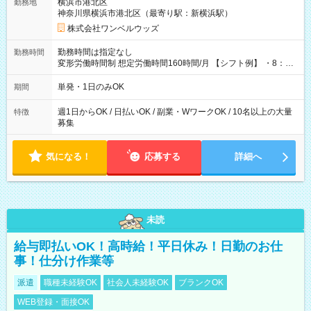
横浜市港北区
勤務地
神奈川県横浜市港北区（最寄り駅：新横浜駅）
株式会社ワンベルウッズ
勤務時間は指定なし
勤務時間
変形労働時間制 想定労働時間160時間/月 【シフト例】 ・8：00
～21：00
単発・1日のみOK
期間
週1日からOK / 日払いOK / 副業・WワークOK / 10名以上の大量
特徴
募集
気になる！
応募する
詳細へ
未読
給与即払いOK！高時給！平日休み！日勤のお仕
事！仕分け作業等
派遣
職種未経験OK
社会人未経験OK
ブランクOK
WEB登録・面接OK