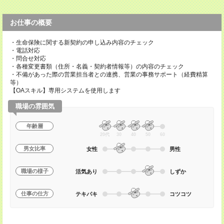
お仕事の概要
・生命保険に関する新契約の申し込み内容のチェック
・電話対応
・問合せ対応
・各種変更書類（住所・名義・契約者情報等）の内容のチェック
・不備があった際の営業担当者との連携、営業の事務サポート（経費精算
等）
【OAスキル】専用システムを使用します
職場の雰囲気
年齢層
20代
30
40
50
60
男女比率
女性
男性
職場の様子
活気あり
しずか
仕事の仕方
テキパキ
コツコツ