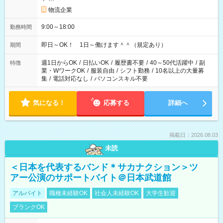
物流企業
9:00～18:00
勤務時間
即日～OK！ 1日～働けます＾＾（規定あり）
期間
週1日からOK
/
日払いOK
/
履歴書不要
/
40～50代活躍中
/
副
特徴
業・WワークOK
/
服装自由
/
シフト勤務
/
10名以上の大量募
集
/
電話対応なし
/
パソコンスキル不要
気になる！
応募する
詳細へ
掲載日：2026.08.03
未読
＜日本を代表するバンド＊サカナクション＞ツ
アー公演のサポートバイト＠日本武道館
アルバイト
職種未経験OK
社会人未経験OK
大学生歓迎
ブランクOK