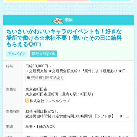
未読
ちいさいかわいいキャラのイベントも！好きな
場所で働ける☆来社不要！働いたその日に給料
もらえる◎/T1
アルバイト
職種未経験OK
日給13,000円～
給与
＋交通費支給 ★交通費全額支給！ ┗案件により規定あり ★日払
いOK！（規定あり） ┗働いたその日に現金GET♪ お仕事後はコ
交通費別途支給あり
ンビニATMから 日払い分を引き落とせます！ 【試用期間】試
用期間なし
東京都町田市
勤務地
東京都町田市原町田（最寄り駅：町田駅）
株式会社ワンベルウッズ
勤務時間は指定なし
勤務時間
変形労働時間制 想定労働時間160時間/月 【シフト例】 ・8：00
～21：00
単発・1日のみOK
期間