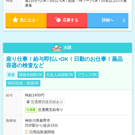
週1日からOK / 日払いOK / 副業・WワークOK / 10名以上の大量
特徴
募集
気になる！
応募する
詳細へ
未読
座り仕事！給与即払いOK！日勤のお仕事！薬品
容器の検査など
派遣
職種未経験OK
社会人未経験OK
ブランクOK
WEB登録・面接OK
時給1450円
給与
交通費別途支給あり
交通費支給有り
交通費
神奈川県秦野市
勤務地
渋沢駅から徒歩15分
日用品医薬関係