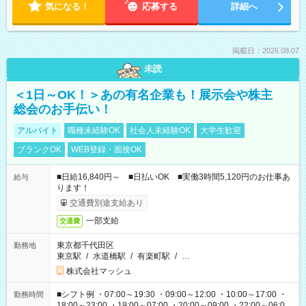
気になる！
応募する
詳細へ
掲載日：2026.08.07
未読
＜1日～OK！＞あの有名企業も！展示会や株主
総会のお手伝い！
アルバイト
職種未経験OK
社会人未経験OK
大学生歓迎
ブランクOK
WEB登録・面接OK
■日給16,840円～ ■日払いOK ■実働3時間5,120円のお仕事あ
給与
ります！
交通費別途支給あり
一部支給
交通費
東京都千代田区
勤務地
東京駅
/
水道橋駅
/
有楽町駅
/
…
株式会社マッシュ
■シフト例 ・07:00～19:30 ・09:00～12:00 ・10:00～17:00 ・
勤務時間
18:00～23:00 ・19:00～07:00 ・20:00～09:00 ・22:00～06:00