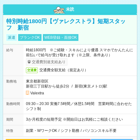
未読
特別時給1800円【ヴァレクストラ】短期スタッ
フ 新宿
派遣
ブランクOK
WEB登録・面接OK
時給1800円 ※ご経験・スキルにより優遇 スマホでかんたんに
給与
前払いで給与が受け取れます（※上限、条件あり）
交通費別途支給あり
交通費全額支給（規定あり）
交通費
東京都新宿区
勤務地
新宿三丁目駅から徒歩2分
/
新宿(東京メトロ)駅
Valextra
09:30～20:30 実働7.5時間／休憩1.5時間 営業時間に合わせた
勤務時間
シフト制
3か月程度の短期予定 ※開始日はお気軽にご相談ください
期間
副業・WワークOK
/
シフト勤務
/
パソコンスキル不要
特徴