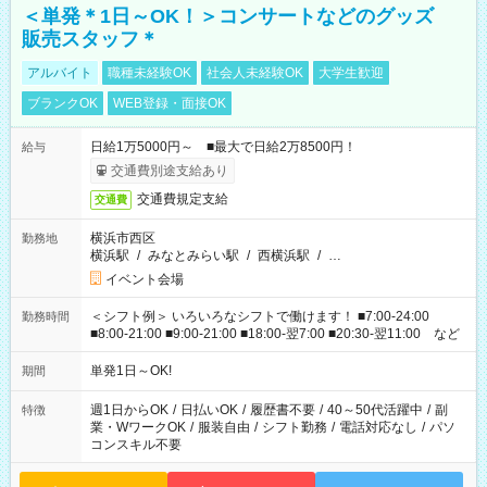
＜単発＊1日～OK！＞コンサートなどのグッズ
販売スタッフ＊
アルバイト
職種未経験OK
社会人未経験OK
大学生歓迎
ブランクOK
WEB登録・面接OK
日給1万5000円～ ■最大で日給2万8500円！
給与
交通費別途支給あり
交通費規定支給
交通費
横浜市西区
勤務地
横浜駅
/
みなとみらい駅
/
西横浜駅
/
…
イベント会場
＜シフト例＞ いろいろなシフトで働けます！ ■7:00-24:00
勤務時間
■8:00-21:00 ■9:00-21:00 ■18:00-翌7:00 ■20:30-翌11:00 など
単発1日～OK!
期間
週1日からOK
/
日払いOK
/
履歴書不要
/
40～50代活躍中
/
副
特徴
業・WワークOK
/
服装自由
/
シフト勤務
/
電話対応なし
/
パソ
コンスキル不要