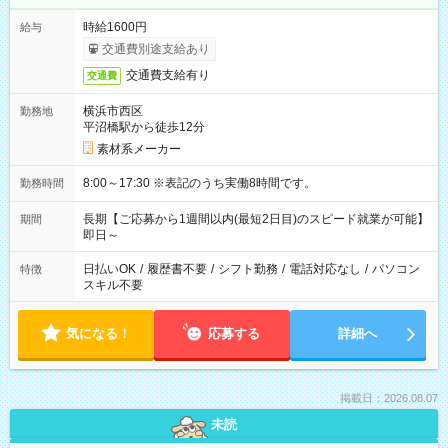
時給1600円
給与
交通費別途支給あり
交通費支給有り
交通費
横浜市西区
勤務地
平沼橋駅から徒歩12分
素材系メーカー
8:00～17:30 ※表記のうち実働8時間です。
勤務時間
長期【ご応募から1週間以内(最短2日目)のスピード就業が可能】
期間
即日～
日払いOK
/
履歴書不要
/
シフト勤務
/
電話対応なし
/
パソコン
特徴
スキル不要
気になる！
応募する
詳細へ
掲載日：2026.08.07
未読