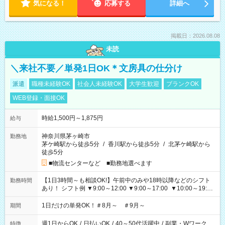
気になる！
応募する
詳細へ
掲載日：2026.08.08
未読
＼来社不要／単発1日OK＊文房具の仕分け
派遣
職種未経験OK
社会人未経験OK
大学生歓迎
ブランクOK
WEB登録・面接OK
時給1,500円～1,875円
給与
神奈川県茅ヶ崎市
勤務地
茅ケ崎駅から徒歩5分
/
香川駅から徒歩5分
/
北茅ケ崎駅から
徒歩5分
■物流センターなど ■勤務地選べます
【1日3時間～も相談OK!】午前中のみや18時以降などのシフト
勤務時間
あり！ シフト例 ▼9:00～12:00 ▼9:00～17:00 ▼10:00～19:00
▼18:00～21:00
1日だけの単発OK！＃8月～ ＃9月～
期間
週1日からOK
/
日払いOK
/
40～50代活躍中
/
副業・Wワーク
特徴