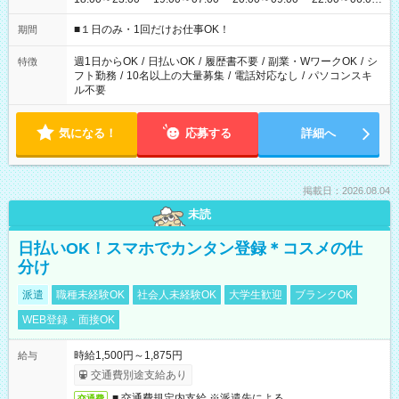
etc ★最短で3時間で5,120円のお仕事から 15時間で2万円近く稼
げるお仕事も！ ご希望のお時間に合わせてご紹介！ ※シフトは
■１日のみ・1回だけお仕事OK！
期間
現場によって異なります。 ※勿論、休憩時間はあるのでご安心
ください！
週1日からOK
/
日払いOK
/
履歴書不要
/
副業・WワークOK
/
シ
特徴
フト勤務
/
10名以上の大量募集
/
電話対応なし
/
パソコンスキ
ル不要
気になる！
応募する
詳細へ
掲載日：2026.08.04
未読
日払いOK！スマホでカンタン登録＊コスメの仕
分け
派遣
職種未経験OK
社会人未経験OK
大学生歓迎
ブランクOK
WEB登録・面接OK
時給1,500円～1,875円
給与
交通費別途支給あり
■ 交通費規定内支給 ※派遣先による
交通費