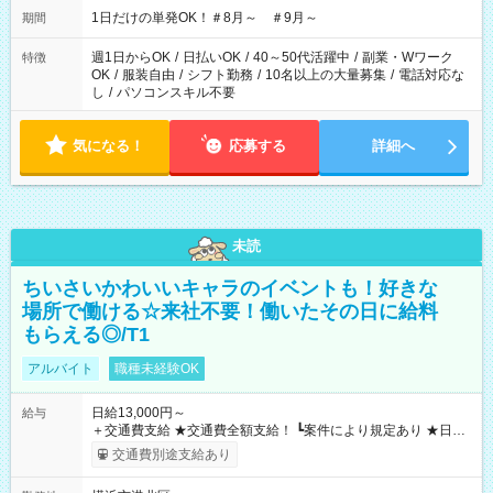
1日だけの単発OK！＃8月～ ＃9月～
期間
週1日からOK
/
日払いOK
/
40～50代活躍中
/
副業・Wワーク
特徴
OK
/
服装自由
/
シフト勤務
/
10名以上の大量募集
/
電話対応な
し
/
パソコンスキル不要
気になる！
応募する
詳細へ
未読
ちいさいかわいいキャラのイベントも！好きな
場所で働ける☆来社不要！働いたその日に給料
もらえる◎/T1
アルバイト
職種未経験OK
日給13,000円～
給与
＋交通費支給 ★交通費全額支給！ ┗案件により規定あり ★日払
いOK！（規定あり） ┗働いたその日に現金GET♪ お仕事後はコ
交通費別途支給あり
ンビニATMから 日払い分を引き落とせます！ 【試用期間】試
用期間なし