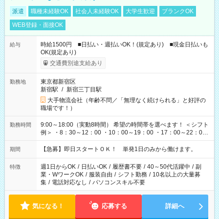
派遣
職種未経験OK
社会人未経験OK
大学生歓迎
ブランクOK
WEB登録・面接OK
時給1500円 ■日払い・週払いOK！(規定あり) ■現金日払いも
給与
OK(規定あり)
交通費別途支給あり
東京都新宿区
勤務地
新宿駅
/
新宿三丁目駅
大手物流会社（年齢不問／「無理なく続けられる」と好評の
職場です！）
9:00～18:00（実動8時間） 希望の時間帯を選べます！ ＜シフト
勤務時間
例＞ ・8：30～12：00 ・10：00～19：00 ・17：00～22：00
・13：00～22：00 ・22：00～翌6：00 など
【急募】即日スタートＯＫ！ 単発1日のみから働けます。
期間
週1日からOK
/
日払いOK
/
履歴書不要
/
40～50代活躍中
/
副
特徴
業・WワークOK
/
服装自由
/
シフト勤務
/
10名以上の大量募
集
/
電話対応なし
/
パソコンスキル不要
気になる！
応募する
詳細へ