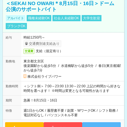
＜SEKAI NO OWARI＊8月15日・16日＞ドーム
公演のサポートバイト
アルバイト
職種未経験OK
社会人未経験OK
大学生歓迎
ブランクOK
時給1250円～
給与
交通費別途支給あり
支給（規定有り）
交通費
東京都文京区
勤務地
後楽園駅から徒歩5分
/
水道橋駅から徒歩5分
/
春日(東京都)駅
から徒歩7分
株式会社ライブパワー
＜シフト例＞ 7:00～23:00 13:30～22:00 上記の時間から好きな
勤務時間
時間を選べます！ ※時間は変更となる可能性があります
急募！8月15日・16日
期間
週1日からOK
/
履歴書不要
/
副業・WワークOK
/
シフト勤務
/
特徴
電話対応なし
/
パソコンスキル不要