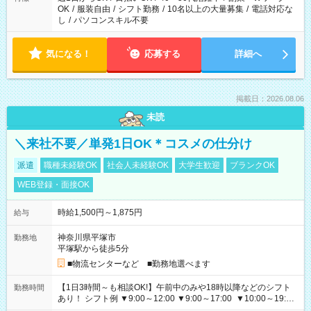
OK
/
服装自由
/
シフト勤務
/
10名以上の大量募集
/
電話対応な
し
/
パソコンスキル不要
気になる！
応募する
詳細へ
掲載日：2026.08.06
未読
＼来社不要／単発1日OK＊コスメの仕分け
派遣
職種未経験OK
社会人未経験OK
大学生歓迎
ブランクOK
WEB登録・面接OK
時給1,500円～1,875円
給与
神奈川県平塚市
勤務地
平塚駅から徒歩5分
■物流センターなど ■勤務地選べます
【1日3時間～も相談OK!】午前中のみや18時以降などのシフト
勤務時間
あり！ シフト例 ▼9:00～12:00 ▼9:00～17:00 ▼10:00～19:00
▼18:00～21:00