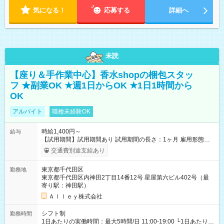
気になる！
応募する
詳細へ
未読
【座り＆手作業中心】香水shopの梱包スタッ
フ ★副業OK ★週1日からOK ★1日1時間から
OK
アルバイト
職種未経験OK
時給1,400円～
給与
【試用期間】試用期間あり 試用期間の長さ：1ヶ月 雇用形態、
給与は本採用時と同じです。
交通費別途支給あり
東京都千代田区
勤務地
東京都千代田区内神田2丁目14番12号 星屋第六ビル402号（最
寄り駅：神田駅）
Ａｌｌｅｙ株式会社
シフト制
勤務時間
1日あたりの実働時間：最大5時間/日 11:00-19:00 └1日あたりの