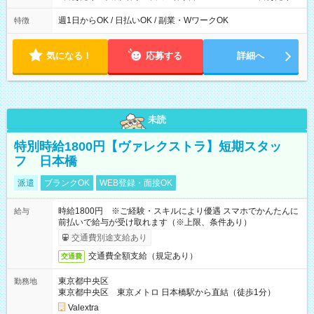
実働時間：1-5時間 └上記の時間帯内であれば、いつでも勤務可
能！ └平日・土曜日の中で、お好きな曜日でご勤務いただけま
週1日からOK / 日払いOK / 副業・WワークOK
特徴
す！ 【シフト例】 ・11:00～14:00 ・16:30～19:00 ・13:00～
18:00 などのように、自由な働き方が可能なお仕事です！
気になる！
応募する
詳細へ
未読
特別時給1800円【ヴァレクストラ】短期スタッ
フ 日本橋
派遣
ブランクOK
WEB登録・面接OK
時給1800円 ※ご経験・スキルにより優遇 スマホでかんたんに
給与
前払いで給与が受け取れます（※上限、条件あり）
交通費別途支給あり
交通費全額支給（規定あり）
交通費
東京都中央区
勤務地
東京都中央区 東京メトロ 日本橋駅から直結（徒歩1分）
Valextra