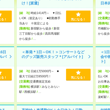
け！[派遣]
日本
[給 与]
時給1414円～ ▼日払
[給 与]
いOK（規定あり） ■初勤務手
[交通費]
なる！
気になる！
当あり ※規定による
[勤務地]
[勤務地]
新宿駅から徒歩
/
新宿
竹橋駅か
三丁目駅から徒歩
/
高田馬場駅
から徒歩
から徒歩
/
…
16日
＜単発＊1日～OK！＞コンサートなど
＜1
ルバ
のグッズ販売スタッフ＊[アルバイト]
会や
ト]
[給 与]
日給1万5000円～ ■
[給 与]
最大で日給2万8500円！
払いOK 
なる！
気になる！
[交通費]
交通費規定支給
お仕事あ
[勤務地]
横浜駅
/
みなとみらい
[交通費]
駅
/
西横浜駅
/
…
[勤務地]
楽町駅
/