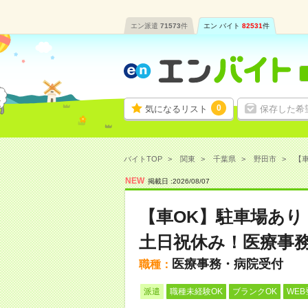
エン派遣
71573
件
エン バイト
82531
件
0
気になるリスト
保存した希
バイトTOP
関東
千葉県
野田市
【車
NEW
掲載日 :
2026
/
08
/
07
【車OK】駐車場あ
土日祝休み！医療事
医療事務・病院受付
職種：
派遣
職種未経験OK
ブランクOK
WEB