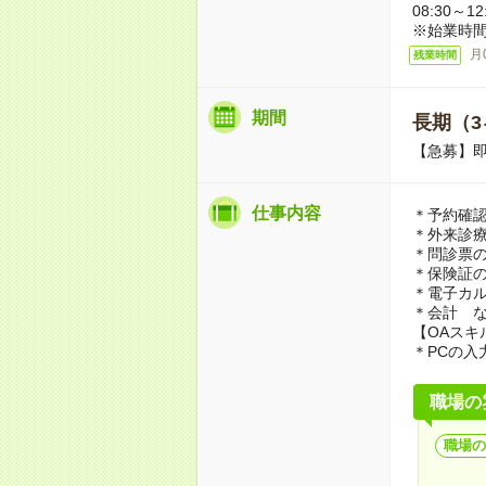
08:30～
※始業時間8
月
残業時間
期間
長期（3
【急募】
仕事内容
＊予約確
＊外来診
＊問診票
＊保険証
＊電子カ
＊会計 
【OAスキ
＊PCの入
職場の
職場の