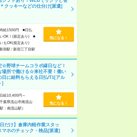
間シフトあり！WEBでサクッと登
K＊クッキーなどの仕分け[派遣]
時給1500円 ■日払
いOK！(規定あり) ■
気になる！
いもOK(規定あり)
新宿駅
/
新宿三丁目駅
定☆野球チームコラボ縁日など！
な場所で働ける☆来社不要！働い
の日に給料もらえる日払/T1[アル
]
日給10,400円～
千葉県流山市南流山
気になる！
駅：南流山駅）
2日だけ】倉庫内軽作業スタッ
スマホのチェック・検品[派遣]