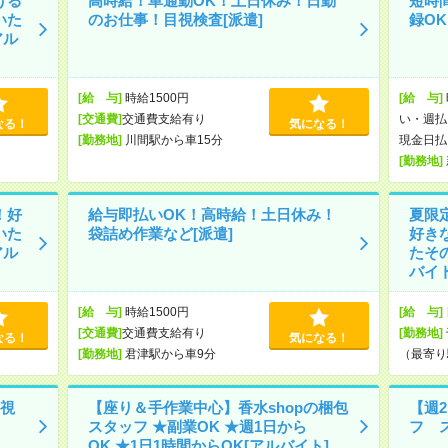
ける
高時給！車通勤OK！土日休み！日勤
短時
いた
のお仕事！目視検査[派遣]
録O
アル
[給 与]
時給1500円
[給 与]
[交通費]
交通費支給有り
い・週払
なる！
気になる！
[勤務地]
川間駅から車15分
現金日払
[勤務地]
！好
給与即払いOK！高時給！土日休み！
夏限
いた
袋詰め作業など[派遣]
好き
アル
たそ
バイト
[給 与]
時給1500円
[給 与]
[交通費]
交通費支給有り
[勤務地]
なる！
気になる！
[勤務地]
君津駅から車9分
（最寄り
視
【座り＆手作業中心】香水shopの梱包
【週
スタッフ ★副業OK ★週1日から
フ 
OK ★1日1時間からOK[アルバイト]