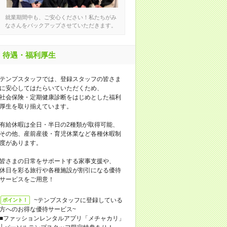
就業期間中も、ご安心ください！私たちがみ
なさんをバックアップさせていただきます。
待遇・福利厚生
テンプスタッフでは、登録スタッフの皆さま
に安心してはたらいていただくため、
社会保険・定期健康診断をはじめとした福利
厚生を取り揃えています。
有給休暇は全日・半日の2種類が取得可能、
その他、産前産後・育児休業など各種休暇制
度があります。
皆さまの日常をサポートする家事支援や、
休日を彩る旅行や各種施設が割引になる優待
サービスをご用意！
~テンプスタッフに登録している
ポイント！
方へのお得な優待サービス~
■ファッションレンタルアプリ「メチャカリ」