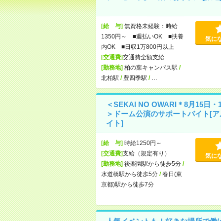
[給 与]
無資格未経験：時給
1350円～ ■週払いOK ■扶養
気に
内OK ■日収1万800円以上
[交通費]
交通費全額支給
[勤務地]
柏の葉キャンパス駅
/
北柏駅
/
豊四季駅
/
…
＜SEKAI NO OWARI＊8月15日・
＞ドーム公演のサポートバイト[ア
イト]
[給 与]
時給1250円～
[交通費]
支給（規定有り）
気に
[勤務地]
後楽園駅から徒歩5分
/
水道橋駅から徒歩5分
/
春日(東
京都)駅から徒歩7分