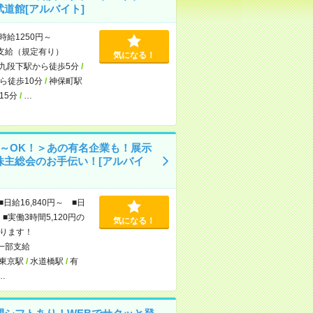
武道館[アルバイト]
時給1250円～
支給（規定有り）
気になる！
九段下駅から徒歩5分
/
ら徒歩10分
/
神保町駅
15分
/
…
日～OK！＞あの有名企業も！展示
株主総会のお手伝い！[アルバイ
■日給16,840円～ ■日
■実働3時間5,120円の
気になる！
ります！
一部支給
東京駅
/
水道橋駅
/
有
…