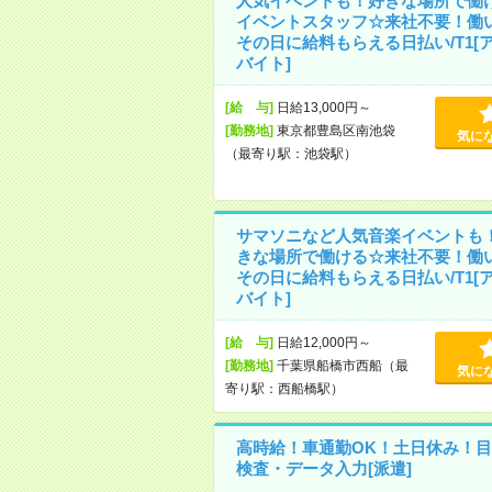
人気イベントも！好きな場所で働
イベントスタッフ☆来社不要！働
その日に給料もらえる日払い/T1[
バイト]
[給 与]
日給13,000円～
[勤務地]
東京都豊島区南池袋
気に
（最寄り駅：池袋駅）
サマソニなど人気音楽イベントも
きな場所で働ける☆来社不要！働
その日に給料もらえる日払い/T1[
バイト]
[給 与]
日給12,000円～
[勤務地]
千葉県船橋市西船（最
気に
寄り駅：西船橋駅）
高時給！車通勤OK！土日休み！目
検査・データ入力[派遣]