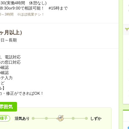
12:30(実働4時間 休憩なし)
:30or9:00で相談可能！ #15時まで
0～3時間 ※ほぼ残業ナシ！
ヶ月以上）
即日～長期
認、電話対応
療の窓口対応
の確認
の確認
ルテ入力
など
ル】
力・修正ができればOK！
雰囲気
様子
活気あり
しずか