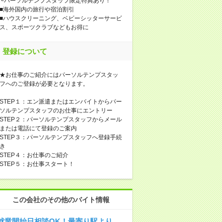
└パーソルテンプスタッフ限定特典あり！
■海外国内の旅行や宿泊割引
■ハウスクリーニング、ベビーシッターサービ
ス、スポーツクラブなどもお得に
登録について
★お仕事のご紹介にはパーソルテンプスタッ
フへのご登録が必要となります。
STEP１：エン派遣またはエンバイトからパー
ソルテンプスタッフのお仕事にエントリー
STEP２：パーソルテンプスタッフからメール
または電話にて登録のご案内
STEP３：パーソルテンプスタッフへ登録手続
き
STEP４：お仕事のご紹介
STEP５：お仕事スタート！
この会社のその他のバイト情報
就業開始日相談OK！最寄り駅より