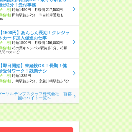
徒歩2分！受付事務
[給 与]
時給1450円 月収例 217,500円
[勤務地]
田無駅徒歩2分 ※自転車通勤も
OK！
【1500円】あんしん長期！クレジッ
トカード加入促進お仕事
[給 与]
時給1500円 月収例 156,000円
[勤務地]
柏の葉キャンパス駅徒歩1分、柏駅
民間バス23分
【即日開始】未経験OK！長期！健
診受付ワーク！残業ナシ
[給 与]
時給1335円
[勤務地]
川崎駅徒歩2分、京急川崎駅徒歩5分
パーソルテンプスタッフ株式会社 首都
圏のバイト一覧へ