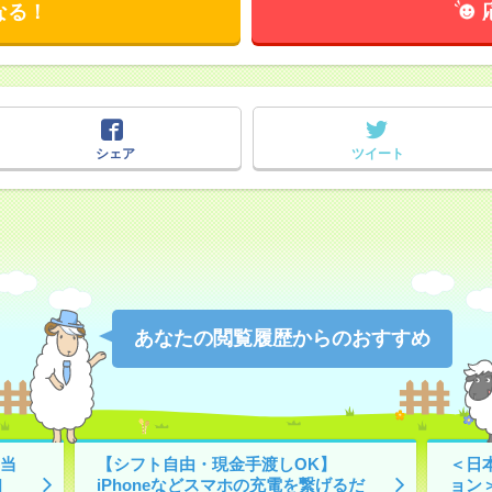
なる！
シェア
ツイート
あなたの閲覧履歴からのおすすめ
当
【シフト自由・現金手渡しOK】
＜日
]
iPhoneなどスマホの充電を繋げるだ
ョン