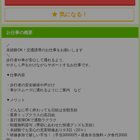
気になる！
お仕事の概要
／
未経験OK！交通誘導のお仕事をお願いします
＼
歩行者や車が安心して通れるよう、
やさしく声をかけながらサポートするお仕事です。
▼仕事内容
・歩行者の安全確保や声がけ
・車がスムーズに通れるようにご案内 など
▼メリット
・どんなに早く終わっても日給は全額支給
・業界トップクラスの高日給
・直行直帰OKで通勤ラクラク
・制服無料貸与（季節にあわせた快適グッズも支給）
・未経験でも安心の充実研修あり※3日（20ｈ）
└ 研修参加で嬉しい手当！（手当30000円＋昼食弁当無料＋夕食代3000