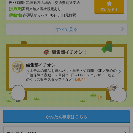
円×8時間×21日勤務の場合＋交通費別途支給
[交通費]
実費支給／当社規定あり。
気になる！
[勤務地]
赤羽駅からバス10分
/
川口元郷駅
すべて見る
編集部イチオシ
＜ホテルの備品を運ぶだけ＞単発・短時間～OK／安心の
日給保障＊夜勤、＜単発＊1日～OK！＞コンサートなど
のグッズ販売スタッフ＊など
(8/6UP!)
かんたん検索はこちら