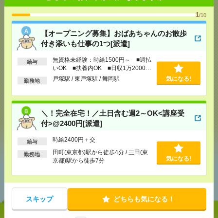
1
/10
応募ページへ
【オープニング募集】おばあちゃんのお散歩
付き添いも仕事の1つ[派遣]
無資格未経験：時給1500円～ ■週払
給与
気になる！
いOK ■扶養内OK ■日収1万2000円
以上
戸塚駅 / 東戸塚駅 / 舞岡駅
気になる!
勤務地
メール
LINE
で送る
で送る
＼！完全在宅！／土日含む週2～OK<講座受
付>@2400円[派遣]
シェア
ツイート
ブックマーク
時給2400円＋交
給与
田町(東京都)駅から徒歩4分 / 三田(東
勤務地
気になる!
京都)駅から徒歩7分
あなたの閲覧履歴からの
おすすめ
スキップ
どちらも気になる！