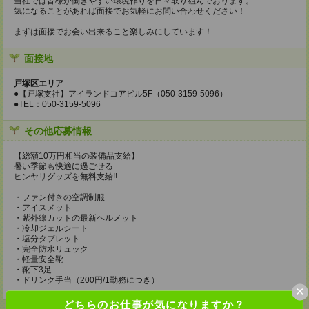
当社では皆様が働きやすい環境作りを日々取り組んでおります。
気になることがあれば面接でお気軽にお問い合わせください！
まずは面接でお会い出来ること楽しみにしています！
面接地
戸塚区エリア
●【戸塚支社】アイランドコアビル5F（050-3159-5096）
●TEL：050-3159-5096
その他応募情報
【総額10万円相当の装備品支給】
暑い季節も快適に過ごせる
ヒンヤリグッズを無料支給!!
・ファン付きの空調制服
・アイスメット
・紫外線カットの最新ヘルメット
・冷却ジェルシート
・塩分タブレット
・完全防水リュック
・軽量安全靴
・靴下3足
・ドリンク手当（200円/1勤務につき）
×
どちらのお仕事が気になりますか？