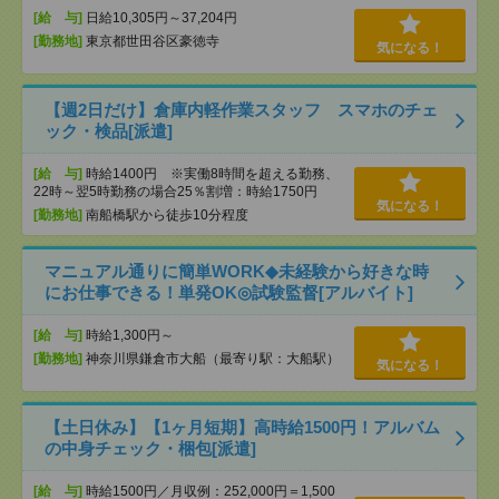
[給 与]
日給10,305円～37,204円
[勤務地]
東京都世田谷区豪徳寺
気になる！
【週2日だけ】倉庫内軽作業スタッフ スマホのチェ
ック・検品[派遣]
[給 与]
時給1400円 ※実働8時間を超える勤務、
22時～翌5時勤務の場合25％割増：時給1750円
気になる！
[勤務地]
南船橋駅から徒歩10分程度
マニュアル通りに簡単WORK◆未経験から好きな時
にお仕事できる！単発OK◎試験監督[アルバイト]
[給 与]
時給1,300円～
[勤務地]
神奈川県鎌倉市大船（最寄り駅：大船駅）
気になる！
【土日休み】【1ヶ月短期】高時給1500円！アルバム
の中身チェック・梱包[派遣]
[給 与]
時給1500円／月収例：252,000円＝1,500