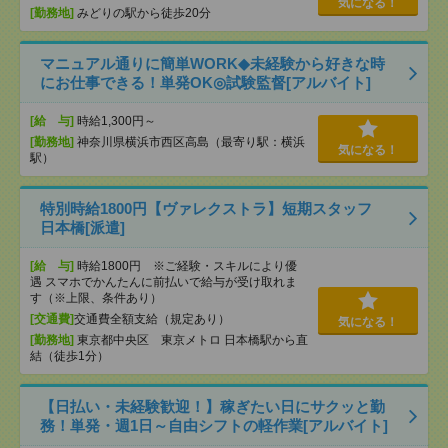
気になる！
[勤務地]
みどりの駅から徒歩20分
マニュアル通りに簡単WORK◆未経験から好きな時
にお仕事できる！単発OK◎試験監督[アルバイト]
[給 与]
時給1,300円～
[勤務地]
神奈川県横浜市西区高島（最寄り駅：横浜
気になる！
駅）
特別時給1800円【ヴァレクストラ】短期スタッフ
日本橋[派遣]
[給 与]
時給1800円 ※ご経験・スキルにより優
遇 スマホでかんたんに前払いで給与が受け取れま
す（※上限、条件あり）
[交通費]
交通費全額支給（規定あり）
気になる！
[勤務地]
東京都中央区 東京メトロ 日本橋駅から直
結（徒歩1分）
【日払い・未経験歓迎！】稼ぎたい日にサクッと勤
務！単発・週1日～自由シフトの軽作業[アルバイト]