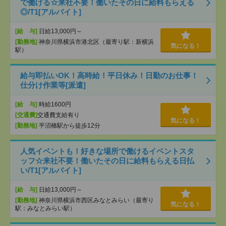
で働ける☆来社不要！働いたその日に給料もらえる
◎/T1[アルバイト]
[給 与]
日給13,000円～
[勤務地]
神奈川県横浜市港北区（最寄り駅：新横浜
気になる！
駅）
給与即払いOK！高時給！平日休み！日勤のお仕事！
仕分け作業等[派遣]
[給 与]
時給1600円
[交通費]
交通費支給有り
気になる！
[勤務地]
平沼橋駅から徒歩12分
人気イベントも！好きな場所で働けるイベントスタ
ッフ☆来社不要！働いたその日に給料もらえる日払
い/T1[アルバイト]
[給 与]
日給13,000円～
[勤務地]
神奈川県横浜市西区みなとみらい（最寄り
気になる！
駅：みなとみらい駅）