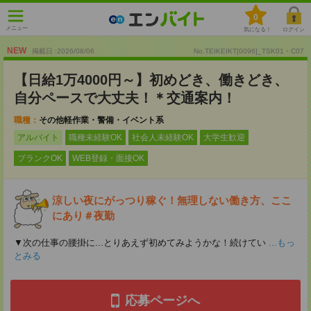
0
メニュー
気になる！
ログイン
NEW
掲載日 :2026
/
08
/
06
No.TEIKEIKT[0096]_TSK01・C07
【日給1万4000円～】初めどき、働きどき、
自分ペースで大丈夫！＊交通案内！
職種：
その他軽作業・警備・イベント系
アルバイト
職種未経験OK
社会人未経験OK
大学生歓迎
ブランクOK
WEB登録・面接OK
涼しい夜にがっつり稼ぐ！無理しない働き方、ここ
にあり＃夜勤
▼次の仕事の腰掛に...とりあえず初めてみようかな！続けてい
...もっ
とみる
応募ページへ