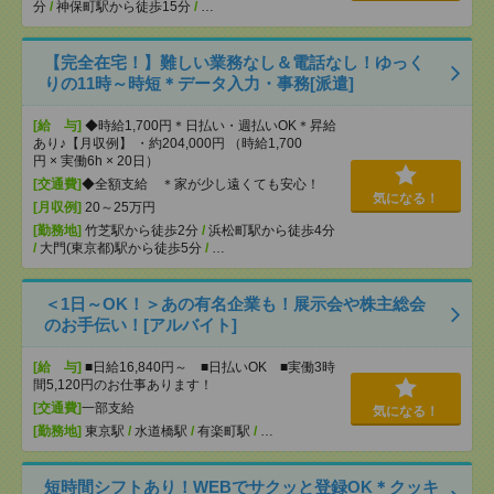
分
/
神保町駅から徒歩15分
/
…
【完全在宅！】難しい業務なし＆電話なし！ゆっく
りの11時～時短＊データ入力・事務[派遣]
[給 与]
◆時給1,700円＊日払い・週払いOK＊昇給
あり♪【月収例】 ・約204,000円 （時給1,700
円 × 実働6h × 20日）
[交通費]
◆全額支給 ＊家が少し遠くても安心！
気になる！
[月収例]
20～25万円
[勤務地]
竹芝駅から徒歩2分
/
浜松町駅から徒歩4分
/
大門(東京都)駅から徒歩5分
/
…
＜1日～OK！＞あの有名企業も！展示会や株主総会
のお手伝い！[アルバイト]
[給 与]
■日給16,840円～ ■日払いOK ■実働3時
間5,120円のお仕事あります！
[交通費]
一部支給
気になる！
[勤務地]
東京駅
/
水道橋駅
/
有楽町駅
/
…
短時間シフトあり！WEBでサクッと登録OK＊クッキ