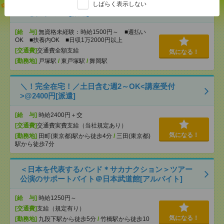
【オープニング募集】おばあちゃんのお散歩付き添
しばらく表示しない
いも仕事の1つ[派遣]
[給 与]
無資格未経験：時給1500円～ ■週払い
OK ■扶養内OK ■日収1万2000円以上
[交通費]
交通費全額支給
気になる！
[勤務地]
戸塚駅
/
東戸塚駅
/
舞岡駅
＼！完全在宅！／土日含む週2～OK<講座受付
>@2400円[派遣]
[給 与]
時給2400円＋交
[交通費]
交通費実費支給（当社規定あり）
気になる！
[勤務地]
田町(東京都)駅から徒歩4分
/
三田(東京都)
駅から徒歩7分
＜日本を代表するバンド＊サカナクション＞ツアー
公演のサポートバイト＠日本武道館[アルバイト]
[給 与]
時給1250円～
[交通費]
支給（規定有り）
気になる！
[勤務地]
九段下駅から徒歩5分
/
竹橋駅から徒歩10