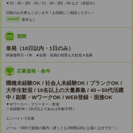
▼20：00～翌5：00／21：00～翌6：00 など（休憩1h）
日勤のお仕事もございます！お気軽にご相談ください！
基本なし
残業時間
期間
単発（10日以内・1日のみ）
研修後即日～OK ★短期・長期の就業も大歓迎＃急募
応募資格・条件
職種未経験OK / 社会人未経験OK / ブランクOK /
大学生歓迎 / 10名以上の大量募集 / 40～50代活躍
中 / 副業・WワークOK / WEB登録・面接OK
▼Ｗワーカー・フリーター・歓迎
▽未経験OK！18才以上であれば年齢不問！
エンバイトで応募
↓
メール・SMSで面接の案内（遅くとも1時間以内には届くはずです！）
↓