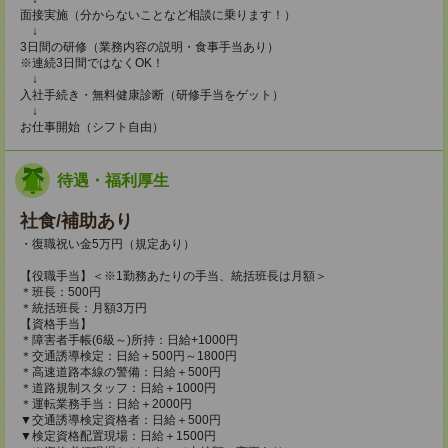
面接実施（分からないことなど相談に乗ります！）
↓
3日間の研修（業務内容の説明・食事手当あり）
※連続3日間ではなくOK！
↓
入社手続き・無料健康診断（研修手当をゲット）
↓
お仕事開始（シフト自由）
待遇・福利厚生
社食/補助あり
・復職祝い金5万円（規定あり）
【役職手当】＜※1勤務あたりの手当、統括班長は月額＞
＊班長：500円
＊統括班長：月額3万円
【資格手当】
＊障害者手帳(6級～)所持：日給+1000円
＊交通誘導検定：日給＋500円～1800円
＊高速道路本線の警備：日給＋500円
＊道路規制スタッフ：日給＋1000円
＊運転業務手当：日給＋2000円
▼交通誘導検定資格者：日給＋500円
▼検定資格配置現場：日給＋1500円