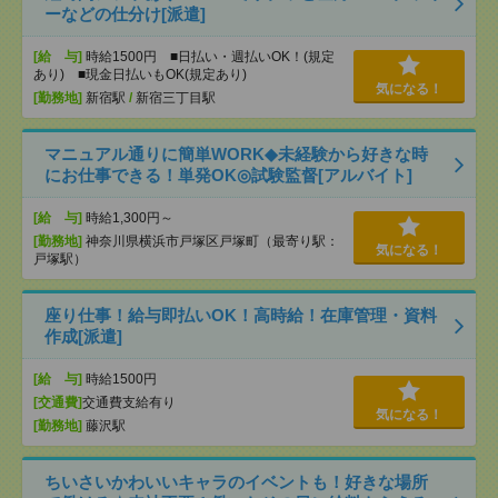
ーなどの仕分け[派遣]
[給 与]
時給1500円 ■日払い・週払いOK！(規定
あり) ■現金日払いもOK(規定あり)
気になる！
[勤務地]
新宿駅
/
新宿三丁目駅
マニュアル通りに簡単WORK◆未経験から好きな時
にお仕事できる！単発OK◎試験監督[アルバイト]
[給 与]
時給1,300円～
[勤務地]
神奈川県横浜市戸塚区戸塚町（最寄り駅：
気になる！
戸塚駅）
座り仕事！給与即払いOK！高時給！在庫管理・資料
作成[派遣]
[給 与]
時給1500円
[交通費]
交通費支給有り
気になる！
[勤務地]
藤沢駅
ちいさいかわいいキャラのイベントも！好きな場所