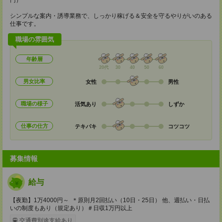
円）
シンプルな案内・誘導業務で、しっかり稼げる＆安全を守るやりがいのある
仕事です。
職場の雰囲気
年齢層
20代
30
40
50
60
男女比率
女性
男性
職場の様子
活気あり
しずか
仕事の仕方
テキパキ
コツコツ
募集情報
給与
【夜勤】1万4000円～ ＊原則月2回払い（10日・25日） 他、週払い・日払
いの制度もあり（規定あり）＃日収1万円以上
交通費別途支給あり