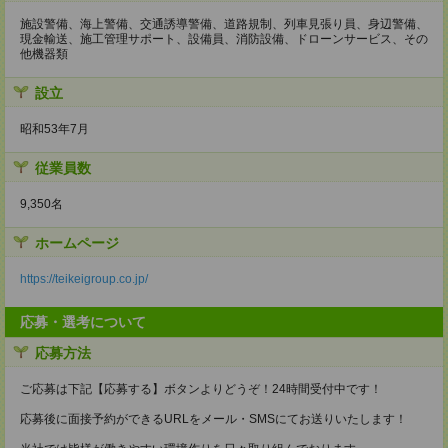
施設警備、海上警備、交通誘導警備、道路規制、列車見張り員、身辺警備、
現金輸送、施工管理サポート、設備員、消防設備、ドローンサービス、その
他機器類
設立
昭和53年7月
従業員数
9,350名
ホームページ
https://teikeigroup.co.jp/
応募・選考について
応募方法
ご応募は下記【応募する】ボタンよりどうぞ！24時間受付中です！
応募後に面接予約ができるURLをメール・SMSにてお送りいたします！