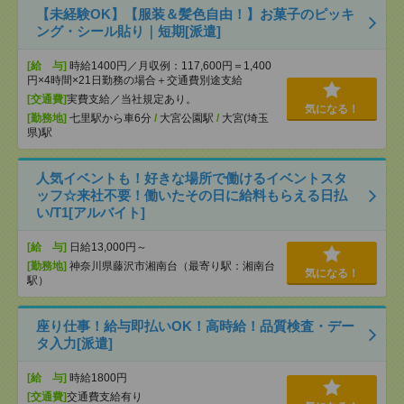
【未経験OK】【服装＆髪色自由！】お菓子のピッキ
ング・シール貼り｜短期[派遣]
[給 与]
時給1400円／月収例：117,600円＝1,400
円×4時間×21日勤務の場合＋交通費別途支給
[交通費]
実費支給／当社規定あり。
気になる！
[勤務地]
七里駅から車6分
/
大宮公園駅
/
大宮(埼玉
県)駅
人気イベントも！好きな場所で働けるイベントスタ
ッフ☆来社不要！働いたその日に給料もらえる日払
い/T1[アルバイト]
[給 与]
日給13,000円～
[勤務地]
神奈川県藤沢市湘南台（最寄り駅：湘南台
気になる！
駅）
座り仕事！給与即払いOK！高時給！品質検査・デー
タ入力[派遣]
[給 与]
時給1800円
[交通費]
交通費支給有り