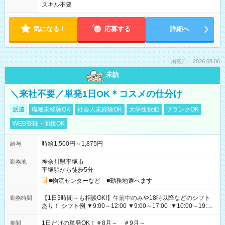
スキル不要
気になる！
応募する
詳細へ
掲載日：2026.08.06
未読
＼来社不要／単発1日OK＊コスメの仕分け
派遣
職種未経験OK
社会人未経験OK
大学生歓迎
ブランクOK
WEB登録・面接OK
時給1,500円～1,875円
給与
神奈川県平塚市
勤務地
平塚駅から徒歩5分
■物流センターなど ■勤務地選べます
【1日3時間～も相談OK!】午前中のみや18時以降などのシフト
勤務時間
あり！ シフト例 ▼9:00～12:00 ▼9:00～17:00 ▼10:00～19:00
▼18:00～21:00
1日だけの単発OK！＃8月～ ＃9月～
期間