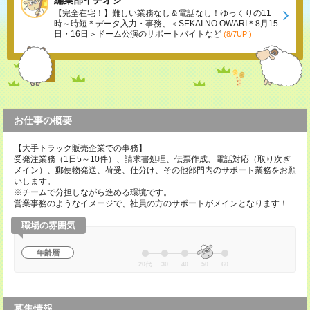
編集部イチオシ
【完全在宅！】難しい業務なし＆電話なし！ゆっくりの11
時～時短＊データ入力・事務、＜SEKAI NO OWARI＊8月15
日・16日＞ドーム公演のサポートバイトなど
(8/7UP!)
お仕事の概要
【大手トラック販売企業での事務】
受発注業務（1日5～10件）、請求書処理、伝票作成、電話対応（取り次ぎ
メイン）、郵便物発送、荷受、仕分け、その他部門内のサポート業務をお願
いします。
※チームで分担しながら進める環境です。
営業事務のようなイメージで、社員の方のサポートがメインとなります！
職場の雰囲気
年齢層
20代
30
40
50
60
募集情報