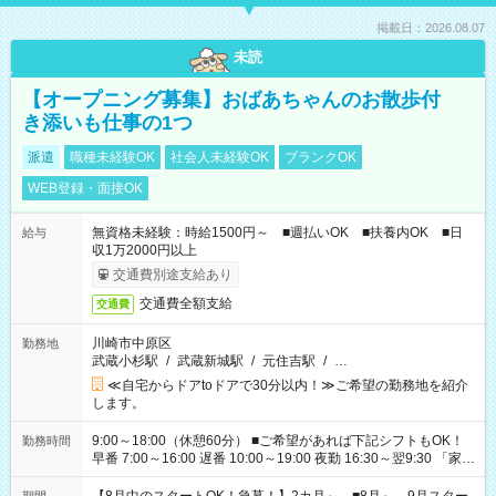
掲載日：2026.08.07
未読
【オープニング募集】おばあちゃんのお散歩付
き添いも仕事の1つ
派遣
職種未経験OK
社会人未経験OK
ブランクOK
WEB登録・面接OK
無資格未経験：時給1500円～ ■週払いOK ■扶養内OK ■日
給与
収1万2000円以上
交通費別途支給あり
交通費全額支給
交通費
川崎市中原区
勤務地
武蔵小杉駅
/
武蔵新城駅
/
元住吉駅
/
…
≪自宅からドアtoドアで30分以内！≫ご希望の勤務地を紹介
します。
9:00～18:00（休憩60分） ■ご希望があれば下記シフトもOK！
勤務時間
早番 7:00～16:00 遅番 10:00～19:00 夜勤 16:30～翌9:30 「家族
と休みを合わせたい」 「余裕を持って夕飯の準備がしたい」
「できれば残業はしたくない」 など、ご希望を教えてください