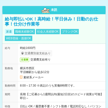
未読
給与即払いOK！高時給！平日休み！日勤のお仕
事！仕分け作業等
派遣
職種未経験OK
社会人未経験OK
ブランクOK
WEB登録・面接OK
時給1600円
給与
交通費別途支給あり
交通費支給有り
交通費
横浜市西区
勤務地
平沼橋駅から徒歩12分
素材系メーカー
8:00～17:30 ※表記のうち実働8時間です。
勤務時間
長期【ご応募から1週間以内(最短2日目)のスピード就業が可能】
期間
即日～
日払いOK
/
履歴書不要
/
シフト勤務
/
電話対応なし
/
パソコン
特徴