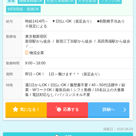
派遣
職種未経験OK
社会人未経験OK
大学生歓迎
ブランクOK
WEB登録・面接OK
時給1414円～ ▼日払いOK（規定あり） ■初勤務手当あり
給与
※規定による
東京都新宿区
勤務地
新宿駅から徒歩
/
新宿三丁目駅から徒歩
/
高田馬場駅から徒歩
/
…
物流企業
9:00～18:00
勤務時間
即日～OK！ 1日～働けます＾＾（規定あり）
期間
週1日からOK
/
日払いOK
/
履歴書不要
/
40～50代活躍中
/
副
特徴
業・WワークOK
/
服装自由
/
シフト勤務
/
10名以上の大量募
集
/
電話対応なし
/
パソコンスキル不要
気になる！
応募する
詳細へ
掲載日：2026.08.03