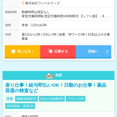
株式会社ワンベルウッズ
勤務時間は指定なし
勤務時間
変形労働時間制 想定労働時間160時間/月 【シフト例】 ・8：00
～21：00
単発・1日のみOK
期間
週1日からOK / 日払いOK / 副業・WワークOK / 10名以上の大量
特徴
募集
気になる！
応募する
詳細へ
未読
座り仕事！給与即払いOK！日勤のお仕事！薬品
容器の検査など
派遣
職種未経験OK
社会人未経験OK
ブランクOK
WEB登録・面接OK
時給1450円
給与