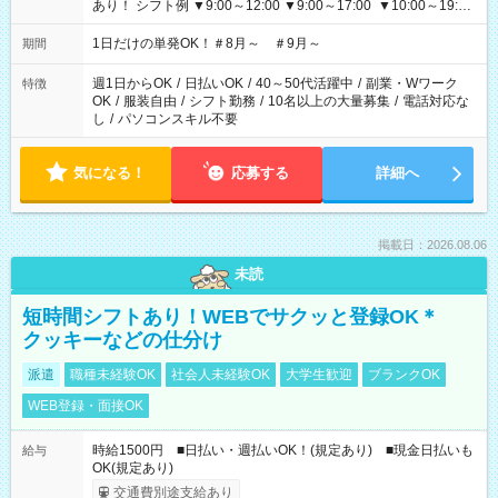
あり！ シフト例 ▼9:00～12:00 ▼9:00～17:00 ▼10:00～19:00
▼18:00～21:00
1日だけの単発OK！＃8月～ ＃9月～
期間
週1日からOK
/
日払いOK
/
40～50代活躍中
/
副業・Wワーク
特徴
OK
/
服装自由
/
シフト勤務
/
10名以上の大量募集
/
電話対応な
し
/
パソコンスキル不要
気になる！
応募する
詳細へ
掲載日：2026.08.06
未読
短時間シフトあり！WEBでサクッと登録OK＊
クッキーなどの仕分け
派遣
職種未経験OK
社会人未経験OK
大学生歓迎
ブランクOK
WEB登録・面接OK
時給1500円 ■日払い・週払いOK！(規定あり) ■現金日払いも
給与
OK(規定あり)
交通費別途支給あり