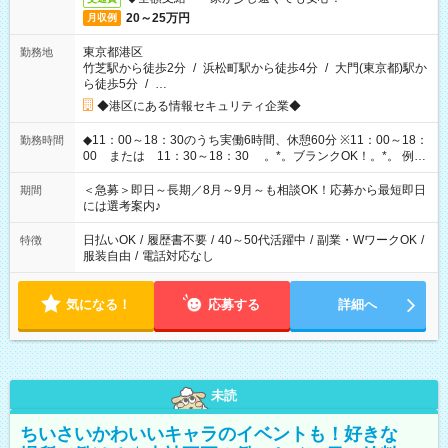
20～25万円
月収例
東京都港区
勤務地
竹芝駅から徒歩2分
/
浜松町駅から徒歩4分
/
大門(東京都)駅か
ら徒歩5分
/
…
◆港区にある情報セキュリティ企業◆
◆11：00～18：30のうち実働6時間、休憩60分 ※11：00～18：
勤務時間
00 または 11：30～18：30 。*。ブランクOK！。*。 例え
ば前職が、 在宅/財団法人/事務/コールセンター/受付/販売/カフェ
スタッフ スイーツ販売/ホテルフロント/化粧品販売/など 様々な
＜急募＞即日～長期／8月～9月～も相談OK！応募から最短即日
期間
業界から入社して活躍されています♪
には選考案内♪
日払いOK
/
履歴書不要
/
40～50代活躍中
/
副業・WワークOK
/
特徴
服装自由
/
電話対応なし
気になる！
応募する
詳細へ
未読
ちいさいかわいいキャラのイベントも！好きな