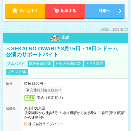
気になる！
応募する
詳細へ
掲載日：2026.08.04
未読
＜SEKAI NO OWARI＊8月15日・16日＞ドーム
公演のサポートバイト
アルバイト
職種未経験OK
社会人未経験OK
大学生歓迎
ブランクOK
時給1250円～
給与
交通費別途支給あり
支給（規定有り）
交通費
東京都文京区
勤務地
後楽園駅から徒歩5分
/
水道橋駅から徒歩5分
/
春日(東京都)駅
から徒歩7分
株式会社ライブパワー