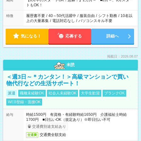
【8月中のスタートOK！急募！】2カ月～ ■8月～、9月スター
期間
ね。 ※Wワーク希望の方へ 今ご覧のお仕事で希望する勤務時間
トもOK！
と、もう1つのお仕事の勤務時間。 合計で週40時間を超える場
合は応募できません。
履歴書不要
/
40～50代活躍中
/
服装自由
/
シフト勤務
/
10名以
特徴
上の大量募集
/
電話対応なし
/
パソコンスキル不要
気になる！
応募する
詳細へ
掲載日：2026.08.07
未読
＜週3日～＊カンタン！＞高級マンションで買い
物代行などの生活サポート！
派遣
職種未経験OK
社会人未経験OK
大学生歓迎
ブランクOK
WEB登録・面接OK
時給1500円 有資格・有経験時給1650円 介護福祉士時給
給与
1700円 ■日払いOK（規定あり）※即日払い不可
交通費別途支給あり
交通費全額支給
交通費