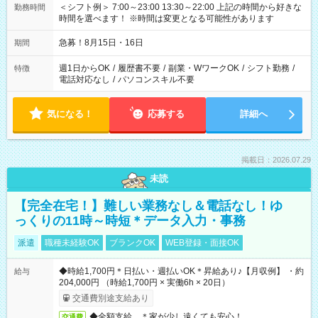
＜シフト例＞ 7:00～23:00 13:30～22:00 上記の時間から好きな
勤務時間
時間を選べます！ ※時間は変更となる可能性があります
急募！8月15日・16日
期間
週1日からOK
/
履歴書不要
/
副業・WワークOK
/
シフト勤務
/
特徴
電話対応なし
/
パソコンスキル不要
気になる！
応募する
詳細へ
掲載日：2026.07.29
未読
【完全在宅！】難しい業務なし＆電話なし！ゆ
っくりの11時～時短＊データ入力・事務
派遣
職種未経験OK
ブランクOK
WEB登録・面接OK
◆時給1,700円＊日払い・週払いOK＊昇給あり♪【月収例】 ・約
給与
204,000円 （時給1,700円 × 実働6h × 20日）
交通費別途支給あり
◆全額支給 ＊家が少し遠くても安心！
交通費