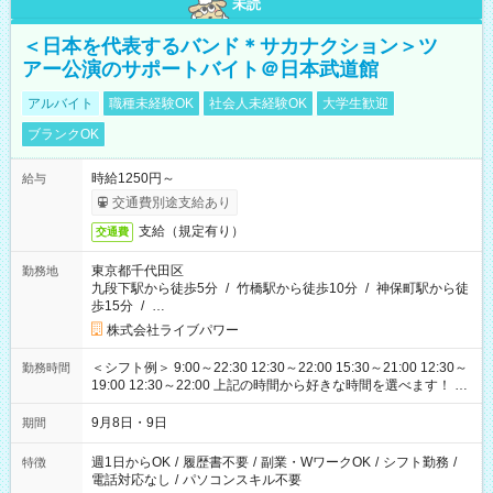
未読
＜日本を代表するバンド＊サカナクション＞ツ
アー公演のサポートバイト＠日本武道館
アルバイト
職種未経験OK
社会人未経験OK
大学生歓迎
ブランクOK
時給1250円～
給与
交通費別途支給あり
支給（規定有り）
交通費
東京都千代田区
勤務地
九段下駅から徒歩5分
/
竹橋駅から徒歩10分
/
神保町駅から徒
歩15分
/
…
株式会社ライブパワー
＜シフト例＞ 9:00～22:30 12:30～22:00 15:30～21:00 12:30～
勤務時間
19:00 12:30～22:00 上記の時間から好きな時間を選べます！ ※
時間は変更となる可能性があります
9月8日・9日
期間
週1日からOK
/
履歴書不要
/
副業・WワークOK
/
シフト勤務
/
特徴
電話対応なし
/
パソコンスキル不要