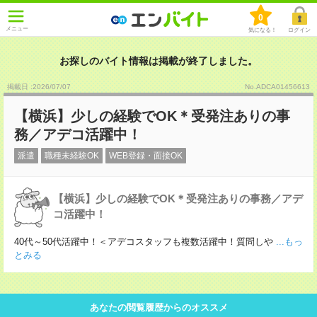
0
メニュー
気になる！
ログイン
お探しのバイト情報は掲載が終了しました。
掲載日 :2026
/
07
/
07
No.ADCA01456613
【横浜】少しの経験でOK＊受発注ありの事
務／アデコ活躍中！
派遣
職種未経験OK
WEB登録・面接OK
【横浜】少しの経験でOK＊受発注ありの事務／アデ
コ活躍中！
40代～50代活躍中！＜アデコスタッフも複数活躍中！質問しや
...もっ
とみる
あなたの閲覧履歴からのオススメ