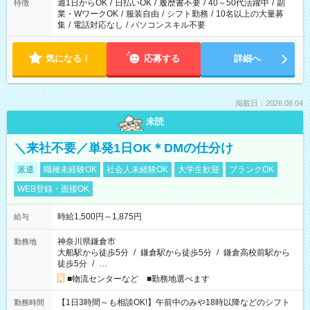
週1日からOK
/
日払いOK
/
履歴書不要
/
40～50代活躍中
/
副
特徴
業・WワークOK
/
服装自由
/
シフト勤務
/
10名以上の大量募
集
/
電話対応なし
/
パソコンスキル不要
気になる！
応募する
詳細へ
掲載日：2026.08.04
未読
＼来社不要／単発1日OK＊DMの仕分け
派遣
職種未経験OK
社会人未経験OK
大学生歓迎
ブランクOK
WEB登録・面接OK
時給1,500円～1,875円
給与
神奈川県鎌倉市
勤務地
大船駅から徒歩5分
/
鎌倉駅から徒歩5分
/
鎌倉高校前駅から
徒歩5分
/
…
■物流センターなど ■勤務地選べます
【1日3時間～も相談OK!】午前中のみや18時以降などのシフト
勤務時間