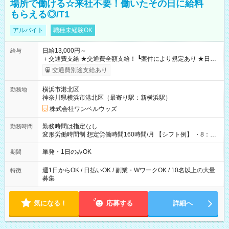
場所で働ける☆来社不要！働いたその日に給料
もらえる◎/T1
アルバイト
職種未経験OK
日給13,000円～
給与
＋交通費支給 ★交通費全額支給！ ┗案件により規定あり ★日払
いOK！（規定あり） ┗働いたその日に現金GET♪ お仕事後はコ
交通費別途支給あり
ンビニATMから 日払い分を引き落とせます！ 【試用期間】試
用期間なし
横浜市港北区
勤務地
神奈川県横浜市港北区（最寄り駅：新横浜駅）
株式会社ワンベルウッズ
勤務時間は指定なし
勤務時間
変形労働時間制 想定労働時間160時間/月 【シフト例】 ・8：00
～21：00
単発・1日のみOK
期間
週1日からOK / 日払いOK / 副業・WワークOK / 10名以上の大量
特徴
募集
気になる！
応募する
詳細へ