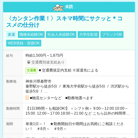
未読
〈カンタン作業！〉スキマ時間にサクッと＊コ
スメの仕分け
派遣
職種未経験OK
社会人未経験OK
大学生歓迎
ブランクOK
WEB登録・面接OK
時給1,500円～1,875円
給与
交通費別途支給あり
■ 交通費規定内支給 ※派遣先による
交通費
神奈川県秦野市
勤務地
秦野駅から徒歩5分
/
東海大学前駅から徒歩5分
/
渋沢駅から
徒歩5分
/
…
■物流センターなど ■勤務地選べます
【1日3時間～も相談OK!】 ＜シフト例＞ 9:00～12:00 10:00～
勤務時間
15:00 12:00～17:00 18:00～21:00 など こちら以外の時間帯も
お気軽にご相談ください！
単発1日～！ ★勤務開始日や期間はお気軽にご相談くださ
期間
い！ ＃8月～ ＃9月～