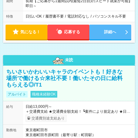
長期【ご応募から1週間以内(最短2日目)のスピード就業が可能】
期間
即日～
日払いOK
/
履歴書不要
/
電話対応なし
/
パソコンスキル不要
特徴
気になる！
応募する
詳細へ
未読
ちいさいかわいいキャラのイベントも！好きな
場所で働ける☆来社不要！働いたその日に給料
もらえる◎/T1
アルバイト
職種未経験OK
日給13,000円～
給与
＋交通費支給 ★交通費全額支給！ ┗案件により規定あり ★日払
いOK！（規定あり） ┗働いたその日に現金GET♪ お仕事後はコ
交通費別途支給あり
ンビニATMから 日払い分を引き落とせます！ 【試用期間】試
用期間なし
東京都町田市
勤務地
東京都町田市原町田（最寄り駅：町田駅）