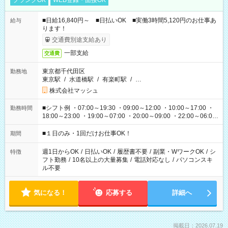
ブランクOK
WEB登録・面接OK
■日給16,840円～ ■日払いOK ■実働3時間5,120円のお仕事あ
給与
ります！
交通費別途支給あり
一部支給
交通費
東京都千代田区
勤務地
東京駅
/
水道橋駅
/
有楽町駅
/
…
株式会社マッシュ
■シフト例 ・07:00～19:30 ・09:00～12:00 ・10:00～17:00 ・
勤務時間
18:00～23:00 ・19:00～07:00 ・20:00～09:00 ・22:00～06:00
etc ★最短で3時間で5,120円のお仕事から 15時間で2万円近く稼
げるお仕事も！ ご希望のお時間に合わせてご紹介！ ※シフトは
■１日のみ・1回だけお仕事OK！
期間
現場によって異なります。 ※勿論、休憩時間はあるのでご安心
ください！
週1日からOK
/
日払いOK
/
履歴書不要
/
副業・WワークOK
/
シ
特徴
フト勤務
/
10名以上の大量募集
/
電話対応なし
/
パソコンスキ
ル不要
気になる！
応募する
詳細へ
掲載日：2026.07.19