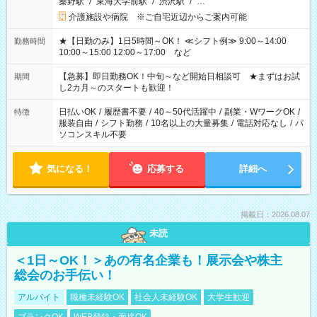
秦野駅
/
東海大学前駅
/
渋沢駅
/
…
介護施設や病院 ※ご自宅近辺からご案内可能
★【日勤のみ】1日5時間～OK！ ≪シフト例≫ 9:00～14:00
勤務時間
10:00～15:00 12:00～17:00 など
【急募】即日勤務OK！中旬～など開始日相談可 ★まずはお試
期間
し2カ月～のスタートも歓迎！
日払いOK
/
履歴書不要
/
40～50代活躍中
/
副業・WワークOK
/
特徴
服装自由
/
シフト勤務
/
10名以上の大量募集
/
電話対応なし
/
パ
ソコンスキル不要
気になる！
応募する
詳細へ
掲載日：2026.08.07
未読
＜1日～OK！＞あの有名企業も！展示会や株主
総会のお手伝い！
アルバイト
職種未経験OK
社会人未経験OK
大学生歓迎