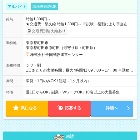
アルバイト
職種未経験OK
時給1,300円～
給与
★交通費一部支給 時給1,300円～ ※試験・役割により手当あり
※勤務回数により昇給あり 【即給（前払い）オプションあ
交通費別途支給あり
り！】 希望される場合、勤務から1週間ほどで給与の一部を受け
取れます。 ※手数料418円がかかります。 【過去試験日の収入
東京都町田市
勤務地
例】 ・河合塾模擬試験 8:30～17:30（休憩1時間） 時給1,300円
東京都町田市原町田（最寄り駅：町田駅）
×8時間＝日収10,400円＋交通費 ※当日の役割により時給＋100
円の場合あり ・国家試験 7:00～13:30（休憩なし） 時給1,300
株式会社全国試験運営センター
円（役割手当＋100円）×6時間＝日収8,400円＋交通費 【試用期
間】試用期間なし
シフト制
勤務時間
1日あたりの実働時間：最大7時間/日 09：00～17：00 ※勤務時
間は 試験により異なります。
単発・1日のみOK / 短期（1ヶ月以内）
期間
週1日からOK / 副業・WワークOK / 10名以上の大量募集
特徴
気になる！
応募する
詳細へ
未読