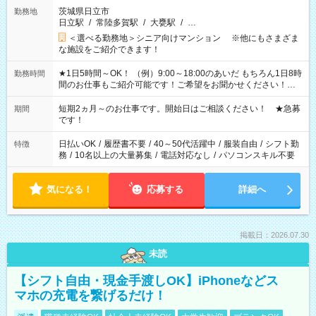
茨城県日立市
勤務地
日立駅
/
常陸多賀駅
/
大甕駅
/
…
＜選べる勤務地＞シニア向けマンション ※他にもさまざま
な施設をご紹介できます！
★1日5時間～OK！ （例）9:00～18:00のあいだ もちろん1日8時
勤務時間
間のお仕事もご紹介可能です！ご希望をお聞かせください！★
家庭の都合でお休みが必要な場合も遠慮なくご相談ください。
※週最低15時間以上の勤務が必要です
短期2ヵ月～のお仕事です。開始日はご相談ください！ ★急募
期間
です！
日払いOK
/
履歴書不要
/
40～50代活躍中
/
服装自由
/
シフト勤
特徴
務
/
10名以上の大量募集
/
電話対応なし
/
パソコンスキル不要
気になる！
応募する
詳細へ
掲載日：2026.07.30
未読
【シフト自由・現金手渡しOK】iPhoneなどス
マホの充電を繋げるだけ！