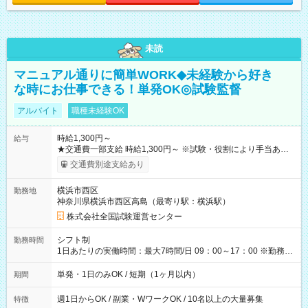
未読
マニュアル通りに簡単WORK◆未経験から好き
な時にお仕事できる！単発OK◎試験監督
アルバイト
職種未経験OK
時給1,300円～
給与
★交通費一部支給 時給1,300円～ ※試験・役割により手当あり
※勤務回数により昇給あり 【即給（前払い）オプションあ
交通費別途支給あり
り！】 希望される場合、勤務から1週間ほどで給与の一部を受け
取れます。 ※手数料418円がかかります。 【過去試験日の収入
横浜市西区
勤務地
例】 ・河合塾模擬試験 8:30～17:30（休憩1時間） 時給1,300円
神奈川県横浜市西区高島（最寄り駅：横浜駅）
×8時間＝日収10,400円＋交通費 ※当日の役割により時給＋100
円の場合あり ・国家試験 7:00～13:30（休憩なし） 時給1,300
株式会社全国試験運営センター
円（役割手当＋100円）×6時間＝日収8,400円＋交通費 【試用期
間】試用期間なし
シフト制
勤務時間
1日あたりの実働時間：最大7時間/日 09：00～17：00 ※勤務時
間は 試験により異なります。
単発・1日のみOK / 短期（1ヶ月以内）
期間
週1日からOK / 副業・WワークOK / 10名以上の大量募集
特徴