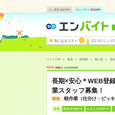
エン派遣
16273
件
エン バイト
22168
件
0
気になるリスト
保存した希
バイトTOP
東海
静岡県
菊川市
長期
NEW
掲載日 :
2026
/
08
/
05
長期×安心＊WEB登
業スタッフ募集！
軽作業（仕分け・ピッキ
職種：
派遣
職種未経験OK
社会人未経験OK