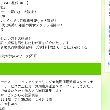
、WEB登録OK！】
大歓迎！
ー、主婦(夫) 大歓迎！
OK
フルタイムで長期勤務可能な方大歓迎！
50代と幅広い年齢の男女スタッフ活躍中！
不要
かしたい方も大歓迎！
免許・資格を活かしたお仕事を紹介いたします！
資格取得制度/講習料・受験料補助あり※当社規定による
掛け持ち(Wワーク)不可
サービス マニュファクチャリング★無期雇用派遣スタッフ★
ノ・サービスの正社員（無期雇用派遣スタッフ）として入社し
業で就業いただく働き方も同時募集します。
・サービスからの就業実績
5.1歳 男性35.3歳 女性34.8歳
％ 女性40%
実績