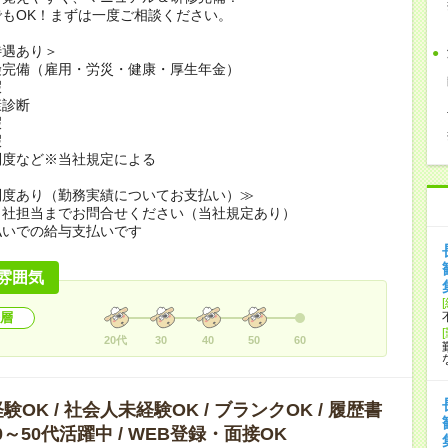
もOK！まずは一度ご相談ください。
待遇あり＞
険完備（雇用・労災・健康・厚生年金）
暇
康診断
暇
暇
制度など※当社規定による
制度あり（勤務実績についてお支払い）≫
当社担当までお問合せください（当社規定あり）
払いでの給与支払いです
雰囲気
層
20代
30
40
50
60
OK / 社会人未経験OK / ブランクOK / 履歴書
40～50代活躍中 / WEB登録・面接OK