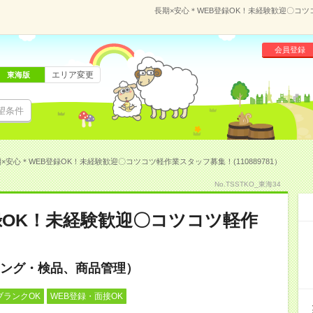
長期×安心＊WEB登録OK！未経験歓迎〇コツコ
会員登録
エリア変更
東海版
望条件
×安心＊WEB登録OK！未経験歓迎〇コツコツ軽作業スタッフ募集！(110889781）
No.TSSTKO_東海34
録OK！未経験歓迎〇コツコツ軽作
ング・検品、商品管理）
ブランクOK
WEB登録・面接OK