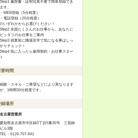
Step1 履歴書・証明写真不要で簡単登録でき
ます。
・WEB登録（5分程度）
・電話登録（20分程度）
のいずれかからお選びください！
Step2 全国たくさんのお仕事から、あなたに
ピッタリのお仕事をご案内
Step3 就業前に職場見学で気になる事はしっ
かりチェック！
Step4 気に入ったら雇用契約・お仕事スター
ト
所要時間
経験・スキル・ご希望などにより異なります
が、1時間30分程度です。
登録場所
名古屋営業所
愛知県名古屋市中区錦3丁目5番30号 三晃錦
ビル3階
TEL：0120-707-942