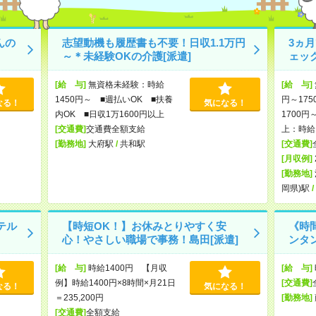
んの
志望動機も履歴書も不要！日収1.1万円
3ヵ
～＊未経験OKの介護[派遣]
ェッ
[給 与]
無資格未経験：時給
[給 与]
1450円～ ■週払いOK ■扶養
円～175
なる！
気になる！
内OK ■日収1万1600円以上
1700円
[交通費]
交通費全額支給
上：時給1
[勤務地]
大府駅
/
共和駅
[交通費]
[月収例]
[勤務地]
岡県)駅
/
テル
【時短OK！】お休みとりやすく安
《時
心！やさしい職場で事務！島田[派遣]
ンタン
[給 与]
時給1400円 【月収
[給 与]
例】時給1400円×8時間×月21日
[交通費]
なる！
気になる！
＝235,200円
[勤務地]
[交通費]
全額支給