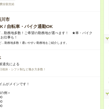
費全額支給
菊川市
K / 自転車・バイク通勤OK
ど…勤務地多数！ご希望の勤務地が選べます！ ★車・バイク
なお仕事も！
ど…勤務地多数！通いやすい勤務地をご紹介します。
休
派遣先による
日祝休・シフト制など働き方多数！
イムがメインです！
間の例＞
00
30
00