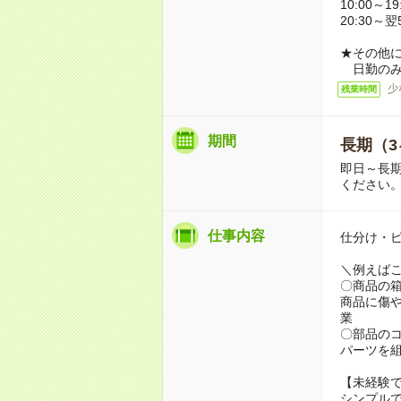
10:00～19
20:30～翌
★その他
日勤のみ
少
残業時間
期間
長期（3
即日～長期
ください
仕事内容
仕分け・
＼例えば
〇商品の
商品に傷
業
〇部品の
パーツを
【未経験
シンプル