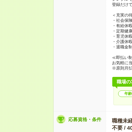
登録だけで
＜充実の
・社会保
・有給休
・定期健
・育児休
・介護休
・退職金
≪即払い
お気軽に
※原則月
職場の
年齢
応募資格・条件
職種未経験
不要 / 