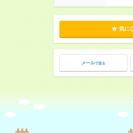
気に
メール
で送る