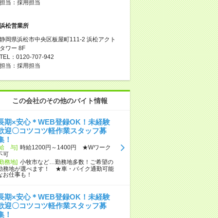
担当：採用担当
浜松営業所
静岡県浜松市中央区板屋町111-2 浜松アクト
タワー 8F
TEL：0120-707-942
担当：採用担当
この会社のその他のバイト情報
長期×安心＊WEB登録OK！未経験
歓迎〇コツコツ軽作業スタッフ募
集！
[給 与]
時給1200円～1400円 ★Wワーク
不可
[勤務地]
小牧市など…勤務地多数！ご希望の
勤務地が選べます！ ★車・バイク通勤可能
なお仕事も！
長期×安心＊WEB登録OK！未経験
歓迎〇コツコツ軽作業スタッフ募
集！