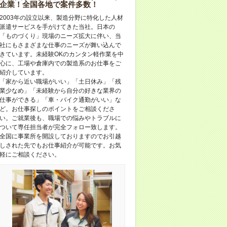
企業！全国各地で案件多数！
2003年の設立以来、製造分野に特化した人材
派遣サービスを手がけてきた当社。日本の
「ものづくり」現場のニーズ拡大に伴い、当
社にもさまざまな仕事のニーズが舞い込んで
きています。未経験OKのカンタン軽作業を中
心に、工場や倉庫内での製造系のお仕事をご
紹介しています。
「家から近い職場がいい」「土日休み」「残
業少なめ」「未経験から自分の好きな業界の
仕事ができる」「車・バイク通勤がいい」な
ど。お仕事探しのポイントをご相談くださ
い。ご就業後も、職場での悩みやトラブルに
ついて専任担当者が完全フォロー致します。
全国に事業所を開設しておりますのでお引越
しされた先でもお仕事紹介が可能です。お気
軽にご相談ください。