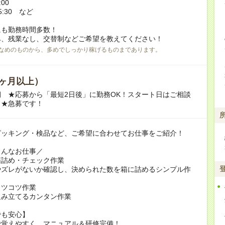
:00
5:30 など
にも勤務時間多数！
、残業なし、交替制などご希望を教えてください！
なめのものから、多めでしっかり稼げるものまであります。
ヶ月以上）
 ★応募から「最短2日後」に勤務OK！スタート日はご相談
。★急募です！
ピッキング・検品など、ご希望に合わせてお仕事をご紹介！
こんなお仕事／
箱詰め・チェック作業
やズレがないか確認し、決められた数を箱に詰めるシンプル作
コツコツ作業
組み立てるカンタン作業
でも安心】
で覚えやすく、マニュアル＆研修完備！