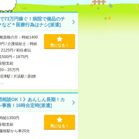
月で73万円稼ぐ！病院で備品のチ
クなど＊医療行為はナシ[派遣]
無資格の方：時給1400
0円 / 介護福祉士：時給
気になる！
～2125円 / 初任者以
500円～1875円
全額支給
20～25万円
沼津駅
/
片浜駅
/
原(静
…
間相談OK！》あんしん長期！カ
事務！16時台定時[派遣]
時給1350円
全額支給
気になる！
藤枝駅から車20分