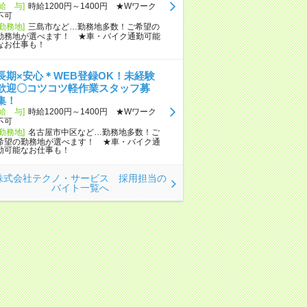
[給 与]
時給1200円～1400円 ★Wワーク
不可
[勤務地]
三島市など…勤務地多数！ご希望の
勤務地が選べます！ ★車・バイク通勤可能
なお仕事も！
長期×安心＊WEB登録OK！未経験
歓迎〇コツコツ軽作業スタッフ募
集！
[給 与]
時給1200円～1400円 ★Wワーク
不可
[勤務地]
名古屋市中区など…勤務地多数！ご
希望の勤務地が選べます！ ★車・バイク通
勤可能なお仕事も！
株式会社テクノ・サービス 採用担当の
バイト一覧へ