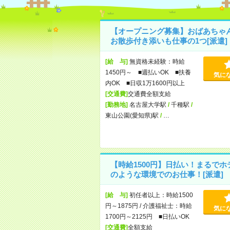
【オープニング募集】おばあちゃ
お散歩付き添いも仕事の1つ[派遣]
[給 与]
無資格未経験：時給
1450円～ ■週払いOK ■扶養
気に
内OK ■日収1万1600円以上
[交通費]
交通費全額支給
[勤務地]
名古屋大学駅
/
千種駅
/
東山公園(愛知県)駅
/
…
【時給1500円】日払い！まるでホ
のような環境でのお仕事！[派遣]
[給 与]
初任者以上：時給1500
円～1875円 / 介護福祉士：時給
気に
1700円～2125円 ■日払いOK
[交通費]
全額支給