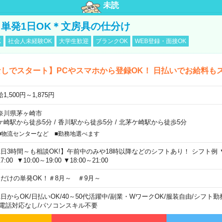
未読
単発1日OK＊文房具の仕分け
K
社会人未経験OK
大学生歓迎
ブランクOK
WEB登録・面接OK
しでスタート】PCやスマホから登録OK！ 日払いでお給料も
1,500円～1,875円
奈川県茅ヶ崎市
ケ崎駅から徒歩5分
/
香川駅から徒歩5分
/
北茅ケ崎駅から徒歩5分
■物流センターなど ■勤務地選べます
1日3時間～も相談OK!】午前中のみや18時以降などのシフトあり！ シフト例 ▼9:00
7:00 ▼10:00～19:00 ▼18:00～21:00
日だけの単発OK！＃8月～ ＃9月～
1日からOK
/
日払いOK
/
40～50代活躍中
/
副業・WワークOK
/
服装自由
/
シフト勤
電話対応なし
/
パソコンスキル不要