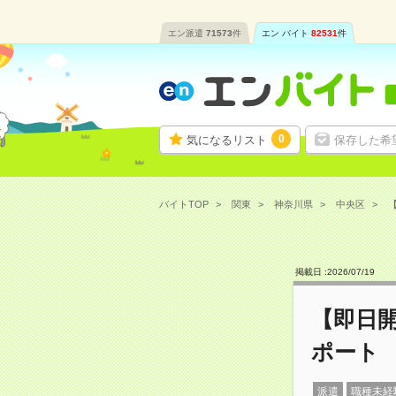
エン派遣
71573
件
エン バイト
82531
件
0
気になるリスト
保存した希
バイトTOP
関東
神奈川県
中央区
掲載日 :
2026
/
07
/
19
【即日
ポート
派遣
職種未経