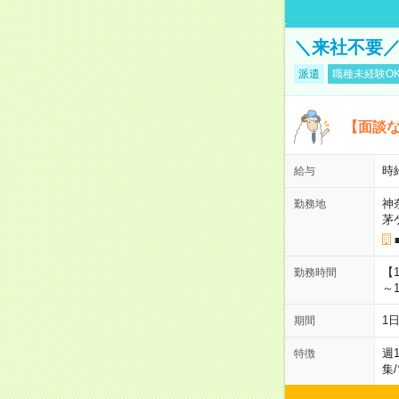
＼来社不要／
派遣
職種未経験O
【面談な
時給
給与
神
勤務地
茅
【
勤務時間
～1
1
期間
週
特徴
集
/