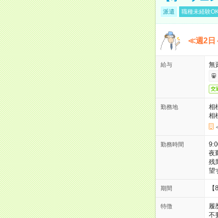
派遣
職種未経験O
≪週2日
無
給与
交
相
勤務地
相
9:
勤務時間
夜
残
望
【
期間
履
特徴
不