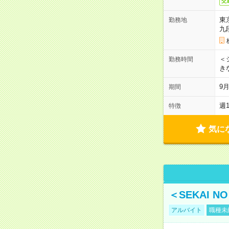
交
東
勤務地
九
＜シ
勤務時間
き
9
期間
週
特徴
気に
＜SEKAI 
アルバイト
職種未