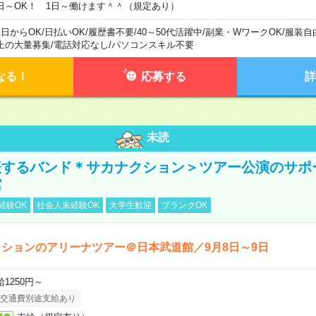
日～OK！ 1日～働けます＾＾（規定あり）
1日からOK
/
日払いOK
/
履歴書不要
/
40～50代活躍中
/
副業・WワークOK
/
服装自
上の大量募集
/
電話対応なし
/
パソコンスキル不要
なる！
応募する
詳
未読
表するバンド＊サカナクション＞ツアー公演のサポ
館
経験OK
社会人未経験OK
大学生歓迎
ブランクOK
ションのアリーナツアー＠日本武道館／9月8日～9日
給1250円～
交通費別途支給あり