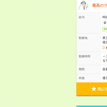
最高のラ
時
給与
交
東
勤務地
後
＜
勤務時間
る
急
期間
週
特徴
気に