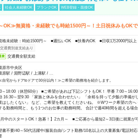
K
社会人未経験OK
ブランクOK
WEB登録・面接OK
～OK≫無資格・未経験でも時給1500円～！土日祝休みもOK
資格未経験：時給1500円～ ■週払いOK ■扶養内OK ■日収1万2000円以上
交通費別途支給あり
交通費全額支給
通費
模原市中央区
模原駅
/
淵野辺駅
/
上溝駅
/
…
≪自宅からドアtoドアで30分以内！≫ご希望の勤務地を紹介します。
00～18:00（休憩60分） ■ご希望があれば下記シフトもOK！ 早番 7:00～16:00 遅
勤 16:30～翌9:30 「家族と休みを合わせたい」 「余裕を持って夕飯の準備
業はしたくない」 など、ご希望を教えてくださいね。 ※Wワーク希望の方へ
する勤務時間と、もう1つのお仕事の勤務時間。 合計で週40時間を超える場
8月中のスタートOK！急募！】2カ月～ ■ご応募から最短2～3日後に就業が
歴書不要
/
40～50代活躍中
/
服装自由
/
シフト勤務
/
10名以上の大量募集
/
電話対応
要