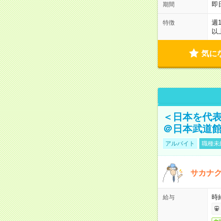
即
期間
週
特徴
以
気に
＜日本を代
＠日本武道
アルバイト
職種未
サカナク
時
給与