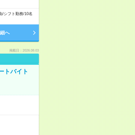
由
/
シフト勤務
/
10名
細へ
掲載日：2026.08.03
ートバイト