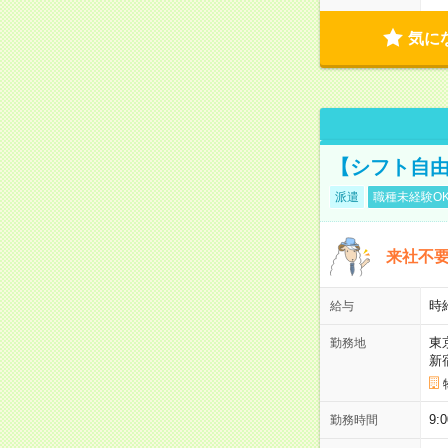
気に
【シフト自由
派遣
職種未経験O
来社不要
時
給与
東
勤務地
新
9:
勤務時間