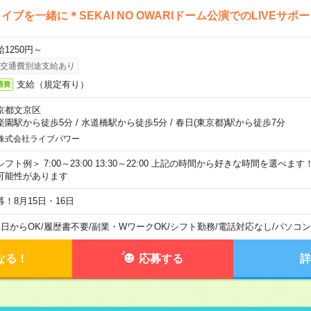
イブを一緒に＊SEKAI NO OWARIドーム公演でのLIVEサポ
給1250円～
交通費別途支給あり
支給（規定有り）
通費
京都文京区
楽園駅から徒歩5分
/
水道橋駅から徒歩5分
/
春日(東京都)駅から徒歩7分
株式会社ライブパワー
シフト例＞ 7:00～23:00 13:30～22:00 上記の時間から好きな時間を選べま
可能性があります
募！8月15日・16日
1日からOK
/
履歴書不要
/
副業・WワークOK
/
シフト勤務
/
電話対応なし
/
パソコン
なる！
応募する
詳