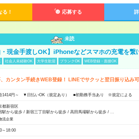
なる！
応募する
詳
未読
・現金手渡しOK】iPhoneなどスマホの充電を繋
K
社会人未経験OK
大学生歓迎
ブランクOK
WEB登録・面接OK
、カンタン手続きWEB登録！ LINEでサクッと翌日振り込み
給1414円～ ▼日払いOK（規定あり） ■初勤務手当あり ※規定による
京都新宿区
宿駅から徒歩
/
新宿三丁目駅から徒歩
/
高田馬場駅から徒歩
/
…
物流企業
00～18:00