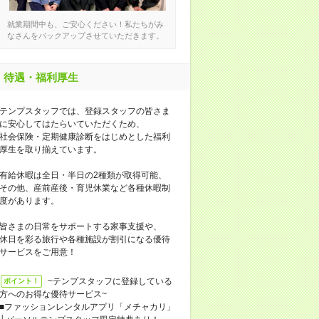
就業期間中も、ご安心ください！私たちがみ
なさんをバックアップさせていただきます。
待遇・福利厚生
テンプスタッフでは、登録スタッフの皆さま
に安心してはたらいていただくため、
社会保険・定期健康診断をはじめとした福利
厚生を取り揃えています。
有給休暇は全日・半日の2種類が取得可能、
その他、産前産後・育児休業など各種休暇制
度があります。
皆さまの日常をサポートする家事支援や、
休日を彩る旅行や各種施設が割引になる優待
サービスをご用意！
~テンプスタッフに登録している
ポイント！
方へのお得な優待サービス~
■ファッションレンタルアプリ「メチャカリ」