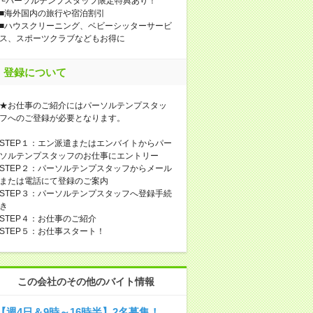
└パーソルテンプスタッフ限定特典あり！
■海外国内の旅行や宿泊割引
■ハウスクリーニング、ベビーシッターサービ
ス、スポーツクラブなどもお得に
登録について
★お仕事のご紹介にはパーソルテンプスタッ
フへのご登録が必要となります。
STEP１：エン派遣またはエンバイトからパー
ソルテンプスタッフのお仕事にエントリー
STEP２：パーソルテンプスタッフからメール
または電話にて登録のご案内
STEP３：パーソルテンプスタッフへ登録手続
き
STEP４：お仕事のご紹介
STEP５：お仕事スタート！
この会社のその他のバイト情報
【週4日＆9時～16時半】2名募集！