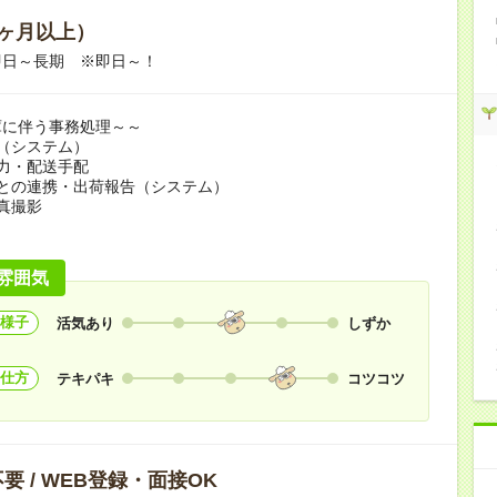
ヶ月以上）
即日～長期 ※即日～！
庫に伴う事務処理～～
（システム）
力・配送手配
との連携・出荷報告（システム）
真撮影
雰囲気
様子
活気あり
しずか
仕方
テキパキ
コツコツ
要 / WEB登録・面接OK