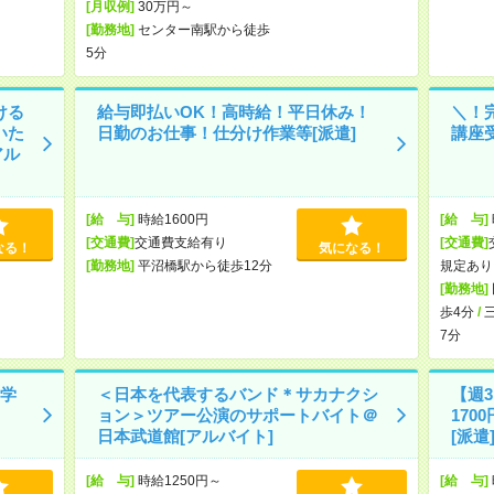
[月収例]
30万円～
[勤務地]
センター南駅から徒歩
5分
ける
給与即払いOK！高時給！平日休み！
＼！
いた
日勤のお仕事！仕分け作業等[派遣]
講座受
アル
[給 与]
時給1600円
[給 与]
[交通費]
交通費支給有り
[交通費]
なる！
気になる！
[勤務地]
平沼橋駅から徒歩12分
規定あり
[勤務地]
歩4分
/
7分
学
＜日本を代表するバンド＊サカナクシ
【週3
ョン＞ツアー公演のサポートバイト＠
17
日本武道館[アルバイト]
[派遣
[給 与]
時給1250円～
[給 与]