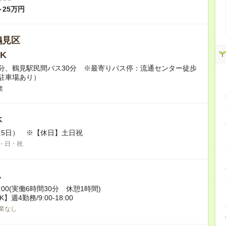
～25万円
鶴見区
K
分、鶴見駅民間バス30分 ※最寄りバス停：流通センター徒歩
駐車場あり）
業
休
5日） ※【休日】土日祝
・日・祝
し
17:00(実働6時間30分 休憩1時間)
週4勤務/9:00‐18:00
業なし