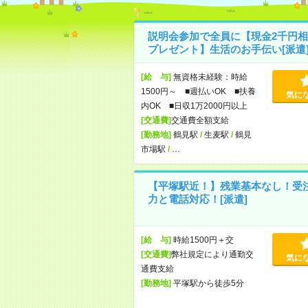
説明会参加で全員に【現金2千円相
プレゼント】生活のお手伝い[派遣
[給 与]
無資格未経験：時給
1500円～ ■週払いOK ■扶養
気に
内OK ■日収1万2000円以上
[交通費]
交通費全額支給
[勤務地]
鶴見駅
/
生麦駅
/
鶴見
市場駅
/
…
【平塚駅近！】残業基本なし！受
力と電話対応！[派遣]
[給 与]
時給1500円＋交
[交通費]
弊社規定により通勤交
気に
通費支給
[勤務地]
平塚駅から徒歩5分