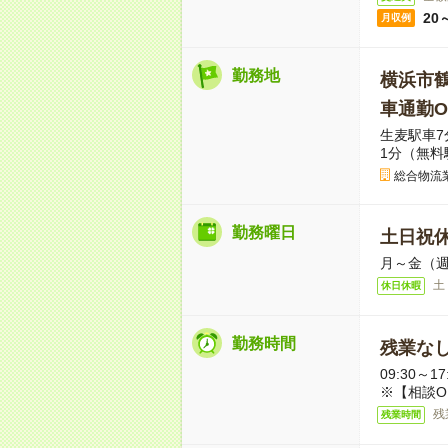
20
月収例
勤務地
横浜市
車通勤O
生麦駅車7
1分（無料
総合物流
勤務曜日
土日祝
月～金（週
土
休日休暇
勤務時間
残業な
09:30～
※【相談OK】
残
残業時間