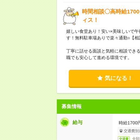
時間相談〇高時給170
ィス！
嬉しい食堂あり！安い×美味しいで午
す！無料駐車場ありで楽々通勤○【相談OK】
丁寧に話せる面談と気軽に相談でき
職でも安心して進める環境です。
気になる！
募集情報
給与
時給1700
交通費別
全額
交通費