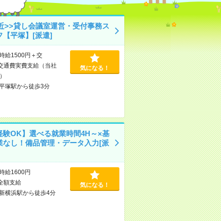
駅近>>貸し会議室運営・受付事務ス
フ【平塚】[派遣]
時給1500円＋交
交通費実費支給（当社
気になる！
）
平塚駅から徒歩3分
経験OK】選べる就業時間4H～×基
業なし！備品管理・データ入力[派
時給1600円
全額支給
気になる！
新横浜駅から徒歩4分