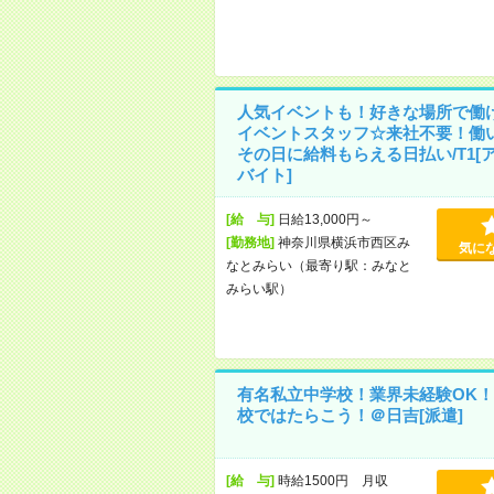
人気イベントも！好きな場所で働
イベントスタッフ☆来社不要！働
その日に給料もらえる日払い/T1[
バイト]
[給 与]
日給13,000円～
[勤務地]
神奈川県横浜市西区み
気に
なとみらい（最寄り駅：みなと
みらい駅）
有名私立中学校！業界未経験OK！
校ではたらこう！＠日吉[派遣]
[給 与]
時給1500円 月収