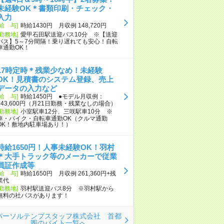
未経験OK＊書類印刷・チェック・
入力
[給 与]
時給1430円 月収例 148,720円
[勤務地]
愛甲石田駅送迎バス10分 ※【送迎
バス】5～7分間隔！乗り遅れても安心！自転
車通勤OK！
17時定時＊残業少なめ！未経験
OK！見積書のシステム登録、売上
データの入力など
[給 与]
時給1450円 ●モデル月収例：
243,600円（月21日勤務・残業なしの場合）
[勤務地]
小室駅車12分、三咲駅車10分 ※
車・バイク・自転車通勤OK（クルマ通勤
OK！敷地内駐車場あり！）
時給1650円！人事未経験OK！羽村
＊大手トラック等のメーカーで従業
員証作成等
[給 与]
時給1650円 月収例 261,360円+残
業代
[勤務地]
羽村駅送迎バス8分 ※羽村駅から
無料の社バスがあります！
パーソルテンプスタッフ株式会社 首都
圏のバイト一覧へ