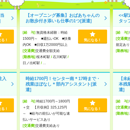
当
【オープニング募集】おばあちゃんの
<<
]
お散歩付き添いも仕事の1つ[派遣]
タッ
[給 与]
無資格未経験：時給
[給 与]
1500円～ ■週払いOK ■扶養
[交通費]
なる！
気になる！
内OK ■日収1万2000円以上
規定あり
[交通費]
交通費全額支給
[勤務地]
[勤務地]
桜木町駅
/
石川町駅
/
日ノ出町駅
/
…
注入
時給1700円！センター南＊17時まで・
【未
残業ほぼなし＊部内アシスタント[派
本残
遣]
遣]
[給 与]
時給1700円～1800円
[給 与]
＋交 【月収例】325,125円
[交通費]
なる！
気になる！
～ ■給与の前払いが可能な速
[勤務地]
払いサービスあり
[交通費]
交通費支給あり