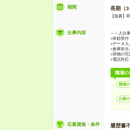
期間
長期（3
【急募】
仕事内容
～～入出
○依頼受付
○データ入
○倉庫担当
○荷物の写
○電話対応
職場の
職場の
仕事の
応募資格・条件
履歴書不