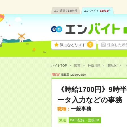
エン派遣
71454
件
エン バイト
82531
件
0
気になるリスト
保存した希
バイトTOP
関東
神奈川県
鶴見区
《
NEW
掲載日 :
2026
/
08
/
04
《時給1700円》9時
ータ入力などの事務
一般事務
職種：
派遣
WEB登録・面接OK