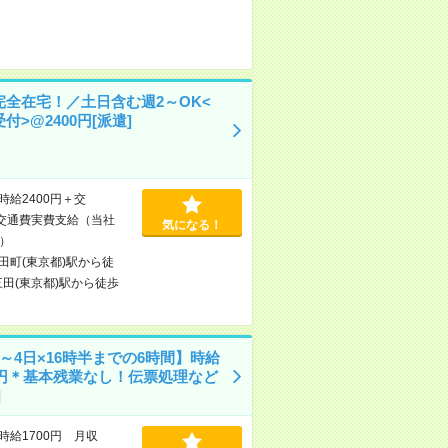
完全在宅！／土日含む週2～OK<
付>@2400円[派遣]
時給2400円＋交
交通費実費支給（当社
気になる！
）
田町(東京都)駅から徒
三田(東京都)駅から徒歩
～4日×16時半までの6時間】時給
00円＊基本残業なし！伝票処理など
]
時給1700円 月収