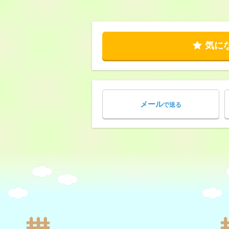
気に
メール
で送る