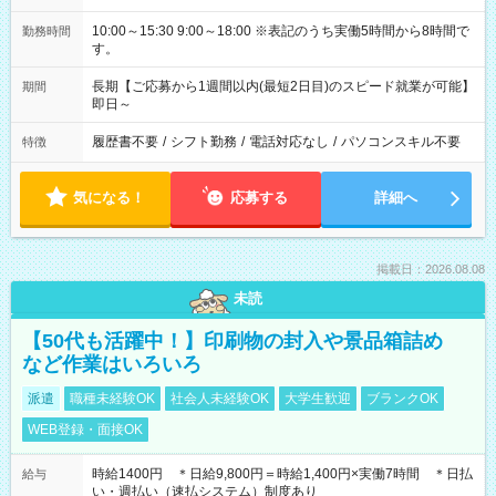
10:00～15:30 9:00～18:00 ※表記のうち実働5時間から8時間で
勤務時間
す。
長期【ご応募から1週間以内(最短2日目)のスピード就業が可能】
期間
即日～
履歴書不要
/
シフト勤務
/
電話対応なし
/
パソコンスキル不要
特徴
気になる！
応募する
詳細へ
掲載日：2026.08.08
未読
【50代も活躍中！】印刷物の封入や景品箱詰め
など作業はいろいろ
派遣
職種未経験OK
社会人未経験OK
大学生歓迎
ブランクOK
WEB登録・面接OK
時給1400円 ＊日給9,800円＝時給1,400円×実働7時間 ＊日払
給与
い・週払い（速払システム）制度あり