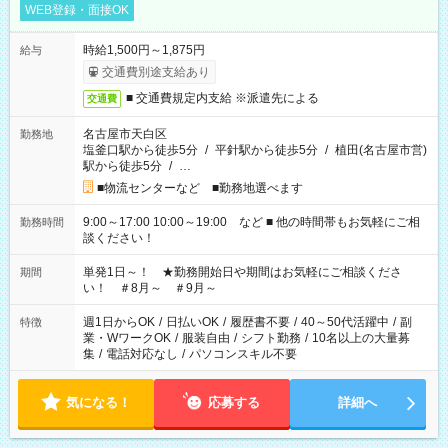
WEB登録・面接OK
時給1,500円～1,875円
給与
交通費別途支給あり
■ 交通費規定内支給 ※派遣先による
交通費
名古屋市天白区
勤務地
塩釜口駅から徒歩5分
/
平針駅から徒歩5分
/
植田(名古屋市営)
駅から徒歩5分
/
…
■物流センターなど ■勤務地選べます
9:00～17:00 10:00～19:00 など ■ 他の時間帯もお気軽にご相
勤務時間
談ください！
単発1日～！ ★勤務開始日や期間はお気軽にご相談くださ
期間
い！ ＃8月～ ＃9月～
週1日からOK
/
日払いOK
/
履歴書不要
/
40～50代活躍中
/
副
特徴
業・WワークOK
/
服装自由
/
シフト勤務
/
10名以上の大量募
集
/
電話対応なし
/
パソコンスキル不要
気になる！
応募する
詳細へ