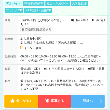
アルバイト
職種未経験OK
社会人未経験OK
大学生歓迎
ブランクOK
WEB登録・面接OK
日給9600円（交通費込みor無し） ■日払いOK！ ■日給保証
給与
あり！
交通費別途支給あり
名古屋市中村区
勤務地
名古屋駅
/
名鉄名古屋駅
/
近鉄名古屋駅
/
…
イベント会場
09:00～18:00 10:00～19:00 09:00～13:00 …など1日4時間～
勤務時間
OK！ その他シフトもございます！ お気軽にご相談ください！
激短1日～OK！ ■もちろん即日スタートもOK！ ■曜日・日数
期間
はアナタ次第！
週1日からOK
/
日払いOK
/
履歴書不要
/
40～50代活躍中
/
副
特徴
業・WワークOK
/
10名以上の大量募集
/
電話対応なし
/
パソコ
ンスキル不要
気になる！
応募する
詳細へ