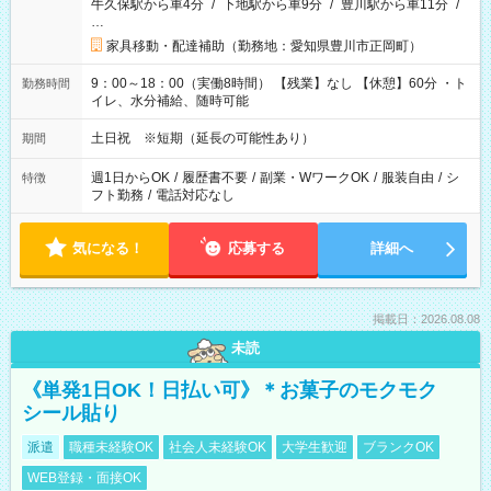
牛久保駅から車4分
/
下地駅から車9分
/
豊川駅から車11分
/
…
家具移動・配達補助（勤務地：愛知県豊川市正岡町）
9：00～18：00（実働8時間） 【残業】なし 【休憩】60分 ・ト
勤務時間
イレ、水分補給、随時可能
土日祝 ※短期（延長の可能性あり）
期間
週1日からOK
/
履歴書不要
/
副業・WワークOK
/
服装自由
/
シ
特徴
フト勤務
/
電話対応なし
気になる！
応募する
詳細へ
掲載日：2026.08.08
未読
《単発1日OK！日払い可》＊お菓子のモクモク
シール貼り
派遣
職種未経験OK
社会人未経験OK
大学生歓迎
ブランクOK
WEB登録・面接OK