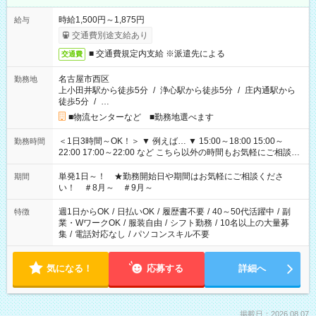
時給1,500円～1,875円
給与
交通費別途支給あり
■ 交通費規定内支給 ※派遣先による
交通費
名古屋市西区
勤務地
上小田井駅から徒歩5分
/
浄心駅から徒歩5分
/
庄内通駅から
徒歩5分
/
…
■物流センターなど ■勤務地選べます
＜1日3時間～OK！＞ ▼ 例えば… ▼ 15:00～18:00 15:00～
勤務時間
22:00 17:00～22:00 など こちら以外の時間もお気軽にご相談く
ださい！
単発1日～！ ★勤務開始日や期間はお気軽にご相談くださ
期間
い！ ＃8月～ ＃9月～
週1日からOK
/
日払いOK
/
履歴書不要
/
40～50代活躍中
/
副
特徴
業・WワークOK
/
服装自由
/
シフト勤務
/
10名以上の大量募
集
/
電話対応なし
/
パソコンスキル不要
気になる！
応募する
詳細へ
掲載日：2026.08.07