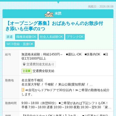
掲載日：2026.08.08
未読
【オープニング募集】おばあちゃんのお散歩付
き添いも仕事の1つ
派遣
職種未経験OK
社会人未経験OK
ブランクOK
WEB登録・面接OK
無資格未経験：時給1450円～ ■週払いOK ■扶養内OK ■日
給与
収1万1600円以上
交通費別途支給あり
交通費全額支給
交通費
名古屋市千種区
勤務地
名古屋大学駅
/
千種駅
/
東山公園(愛知県)駅
/
…
≪自宅からドアtoドアで30分以内！≫ご希望の勤務地を紹介
します。
9:00～18:00（休憩60分） ■ご希望があれば下記シフトもOK！
勤務時間
早番 7:00～16:00 遅番 10:00～19:00 夜勤 16:30～翌9:30 「家族
と休みを合わせたい」 「余裕を持って夕飯の準備がしたい」
「できれば残業はしたくない」 など、ご希望を教えてください