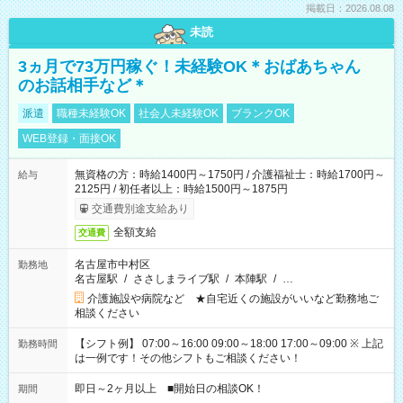
掲載日：2026.08.08
未読
3ヵ月で73万円稼ぐ！未経験OK＊おばあちゃん
のお話相手など＊
派遣
職種未経験OK
社会人未経験OK
ブランクOK
WEB登録・面接OK
無資格の方：時給1400円～1750円 / 介護福祉士：時給1700円～
給与
2125円 / 初任者以上：時給1500円～1875円
交通費別途支給あり
全額支給
交通費
名古屋市中村区
勤務地
名古屋駅
/
ささしまライブ駅
/
本陣駅
/
…
介護施設や病院など ★自宅近くの施設がいいなど勤務地ご
相談ください
【シフト例】 07:00～16:00 09:00～18:00 17:00～09:00 ※ 上記
勤務時間
は一例です！その他シフトもご相談ください！
即日～2ヶ月以上 ■開始日の相談OK！
期間