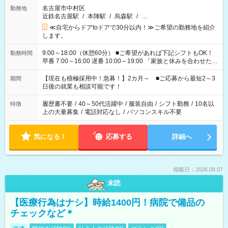
名古屋市中村区
勤務地
近鉄名古屋駅
/
本陣駅
/
烏森駅
/
…
≪自宅からドアtoドアで30分以内！≫ご希望の勤務地を紹介
します。
9:00～18:00（休憩60分） ■ご希望があれば下記シフトもOK！
勤務時間
早番 7:00～16:00 遅番 10:00～19:00 「家族と休みを合わせた
い」 「余裕を持って夕飯の準備がしたい」 「できれば残業はし
たくない」 など、ご希望を教えてくださいね。 ※Wワーク希望
【現在も積極採用中！急募！】2カ月～ ■ご応募から最短2～3
期間
の方へ 今ご覧のお仕事で希望する勤務時間と、もう1つのお仕事
日後の就業も相談可能です！
の勤務時間。 合計で週40時間を超える場合は応募できません。
履歴書不要
/
40～50代活躍中
/
服装自由
/
シフト勤務
/
10名以
特徴
上の大量募集
/
電話対応なし
/
パソコンスキル不要
気になる！
応募する
詳細へ
掲載日：2026.08.07
未読
【医療行為はナシ】時給1400円！病院で備品の
チェックなど＊