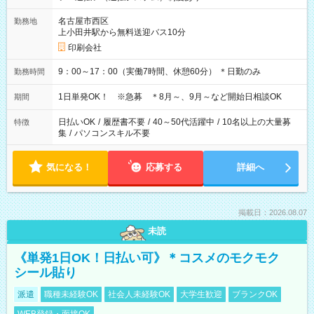
名古屋市西区
勤務地
上小田井駅から無料送迎バス10分
印刷会社
9：00～17：00（実働7時間、休憩60分） ＊日勤のみ
勤務時間
1日単発OK！ ※急募 ＊8月～、9月～など開始日相談OK
期間
日払いOK
/
履歴書不要
/
40～50代活躍中
/
10名以上の大量募
特徴
集
/
パソコンスキル不要
気になる！
応募する
詳細へ
掲載日：2026.08.07
未読
《単発1日OK！日払い可》＊コスメのモクモク
シール貼り
派遣
職種未経験OK
社会人未経験OK
大学生歓迎
ブランクOK