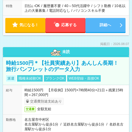
日払いOK
/
履歴書不要
/
40～50代活躍中
/
シフト勤務
/
10名以
特徴
上の大量募集
/
電話対応なし
/
パソコンスキル不要
気になる！
応募する
詳細へ
掲載日：2026.08.07
未読
時給1500円＊【社員実績あり】あんしん長期！
旅行パンフレットのデータ入力
派遣
職種未経験OK
ブランクOK
WEB登録・面接OK
時給1500円 【月収例】1500円×7時間40分×21日＋残業15時
給与
間＝267,000円
交通費別途支給あり
全額支給
交通費
名古屋市中村区
勤務地
名古屋駅から徒歩1分
/
近鉄名古屋駅から徒歩1分
/
名鉄名古
屋駅から徒歩1分