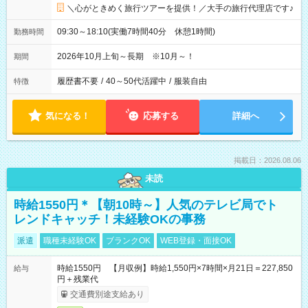
＼心がときめく旅行ツアーを提供！／大手の旅行代理店です♪
09:30～18:10(実働7時間40分 休憩1時間)
勤務時間
2026年10月上旬～長期 ※10月～！
期間
履歴書不要
/
40～50代活躍中
/
服装自由
特徴
気になる！
応募する
詳細へ
掲載日：2026.08.06
未読
時給1550円＊【朝10時～】人気のテレビ局でト
レンドキャッチ！未経験OKの事務
派遣
職種未経験OK
ブランクOK
WEB登録・面接OK
時給1550円 【月収例】時給1,550円×7時間×月21日＝227,850
給与
円＋残業代
交通費別途支給あり