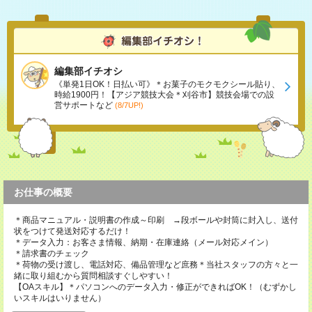
編集部イチオシ
《単発1日OK！日払い可》＊お菓子のモクモクシール貼り、
時給1900円！【アジア競技大会＊刈谷市】競技会場での設
営サポートなど
(8/7UP!)
お仕事の概要
＊商品マニュアル・説明書の作成～印刷 →段ボールや封筒に封入し、送付
状をつけて発送対応するだけ！
＊データ入力：お客さま情報、納期・在庫連絡（メール対応メイン）
＊請求書のチェック
＊荷物の受け渡し、電話対応、備品管理など庶務＊当社スタッフの方々と一
緒に取り組むから質問相談すぐしやすい！
【OAスキル】＊パソコンへのデータ入力・修正ができればOK！（むずかし
いスキルはいりません）