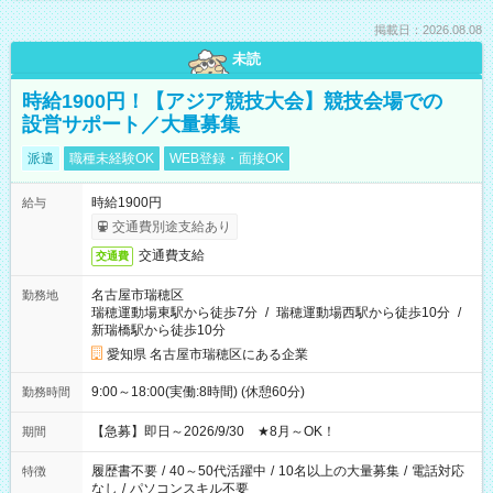
掲載日：2026.08.08
未読
時給1900円！【アジア競技大会】競技会場での
設営サポート／大量募集
派遣
職種未経験OK
WEB登録・面接OK
時給1900円
給与
交通費別途支給あり
交通費支給
交通費
名古屋市瑞穂区
勤務地
瑞穂運動場東駅から徒歩7分
/
瑞穂運動場西駅から徒歩10分
/
新瑞橋駅から徒歩10分
愛知県 名古屋市瑞穂区にある企業
9:00～18:00(実働:8時間) (休憩60分)
勤務時間
【急募】即日～2026/9/30 ★8月～OK！
期間
履歴書不要
/
40～50代活躍中
/
10名以上の大量募集
/
電話対応
特徴
なし
/
パソコンスキル不要