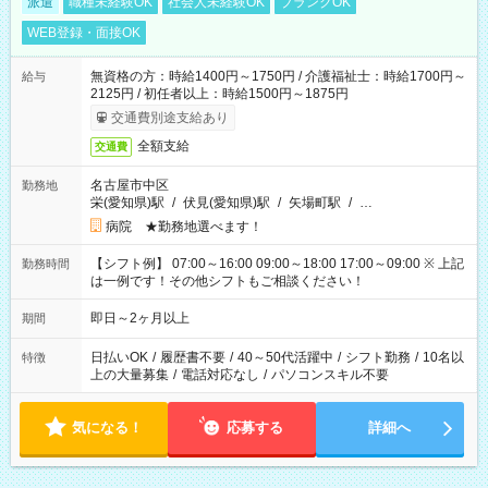
派遣
職種未経験OK
社会人未経験OK
ブランクOK
WEB登録・面接OK
無資格の方：時給1400円～1750円 / 介護福祉士：時給1700円～
給与
2125円 / 初任者以上：時給1500円～1875円
交通費別途支給あり
全額支給
交通費
名古屋市中区
勤務地
栄(愛知県)駅
/
伏見(愛知県)駅
/
矢場町駅
/
…
病院 ★勤務地選べます！
【シフト例】 07:00～16:00 09:00～18:00 17:00～09:00 ※ 上記
勤務時間
は一例です！その他シフトもご相談ください！
即日～2ヶ月以上
期間
日払いOK
/
履歴書不要
/
40～50代活躍中
/
シフト勤務
/
10名以
特徴
上の大量募集
/
電話対応なし
/
パソコンスキル不要
気になる！
応募する
詳細へ