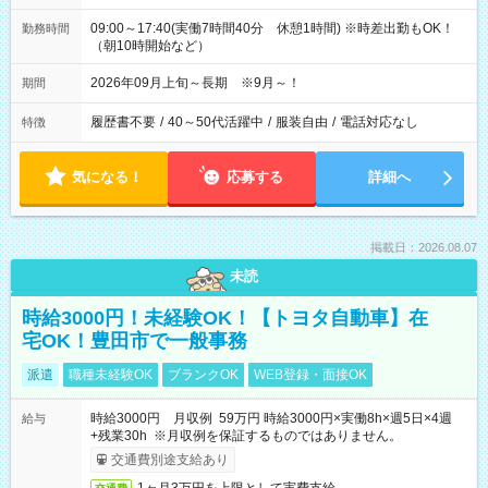
09:00～17:40(実働7時間40分 休憩1時間) ※時差出勤もOK！
勤務時間
（朝10時開始など）
2026年09月上旬～長期 ※9月～！
期間
履歴書不要
/
40～50代活躍中
/
服装自由
/
電話対応なし
特徴
気になる！
応募する
詳細へ
掲載日：2026.08.07
未読
時給3000円！未経験OK！【トヨタ自動車】在
宅OK！豊田市で一般事務
派遣
職種未経験OK
ブランクOK
WEB登録・面接OK
時給3000円 月収例 59万円 時給3000円×実働8h×週5日×4週
給与
+残業30h ※月収例を保証するものではありません。
交通費別途支給あり