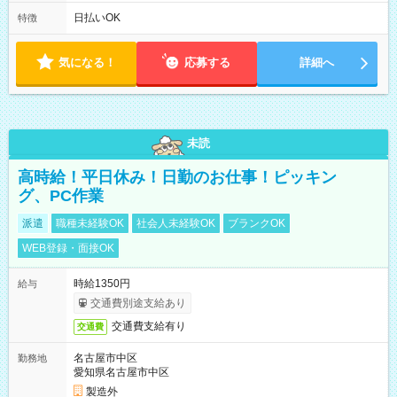
は固定休です／夏季、年末年始等、長期休暇有り！） ・ワンシ
フト！ 残業ほぼナシ（0～5h/月）
日払いOK
特徴
気になる！
応募する
詳細へ
未読
高時給！平日休み！日勤のお仕事！ピッキン
グ、PC作業
派遣
職種未経験OK
社会人未経験OK
ブランクOK
WEB登録・面接OK
時給1350円
給与
交通費別途支給あり
交通費支給有り
交通費
名古屋市中区
勤務地
愛知県名古屋市中区
製造外