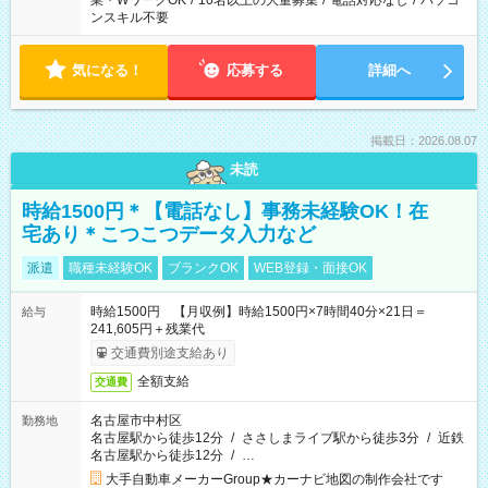
業・WワークOK
/
10名以上の大量募集
/
電話対応なし
/
パソコ
ンスキル不要
気になる！
応募する
詳細へ
掲載日：2026.08.07
未読
時給1500円＊【電話なし】事務未経験OK！在
宅あり＊こつこつデータ入力など
派遣
職種未経験OK
ブランクOK
WEB登録・面接OK
時給1500円 【月収例】時給1500円×7時間40分×21日＝
給与
241,605円＋残業代
交通費別途支給あり
全額支給
交通費
名古屋市中村区
勤務地
名古屋駅から徒歩12分
/
ささしまライブ駅から徒歩3分
/
近鉄
名古屋駅から徒歩12分
/
…
大手自動車メーカーGroup★カーナビ地図の制作会社です