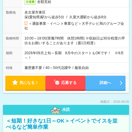
全額支給
交通費
名古屋市東区
勤務地
栄(愛知県)駅から徒歩5分
/
久屋大通駅から徒歩8分
＜通販事業・イベント事業など＞大手テレビ局のグループ会
社
10:00～18:00(実働7時間 休憩1時間) ※収録日は30分程度の早
勤務時間
出をお願いすることがあります（週1日程度）
2026年09月上旬～長期 8月中のスタートもOKです！ ※9月
期間
～！
履歴書不要
/
40～50代活躍中
/
服装自由
特徴
気になる！
応募する
詳細へ
掲載日：2026.08.05
未読
＜短期！好きな1日～OK＞イベントでイスを並
べるなど簡単作業