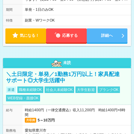
00 (休憩あり) ３６協定提出済 平均労働時間：1週間あたり22
時間 勤務日数は最大週２回となります。 (1)22：00～翌5：00
単発・1日のみOK
期間
(休憩あり) (2)17：00～翌9：00 (休憩あり) ３６協定提出済
副業・WワークOK
特徴
気になる！
応募する
詳細へ
未読
＼土日限定・単発／1勤務1万円以上！家具配達
サポート◎大学生活躍中
派遣
職種未経験OK
社会人未経験OK
大学生歓迎
ブランクOK
WEB登録・面接OK
時給1400円（一律交通費込）収入11,200円 時給1400円×8時
給与
間
5～10万円
月収例
愛知県豊川市
勤務地