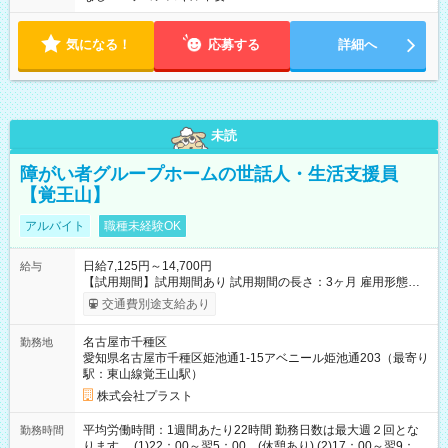
気になる！
応募する
詳細へ
未読
障がい者グループホームの世話人・生活支援員
【覚王山】
アルバイト
職種未経験OK
日給7,125円～14,700円
給与
【試用期間】試用期間あり 試用期間の長さ：3ヶ月 雇用形態、
給与は本採用時と同じです。
交通費別途支給あり
名古屋市千種区
勤務地
愛知県名古屋市千種区姫池通1-15アベニール姫池通203（最寄り
駅：東山線覚王山駅）
株式会社プラスト
平均労働時間：1週間あたり22時間 勤務日数は最大週２回とな
勤務時間
ります。 (1)22：00～翌5：00 (休憩あり) (2)17：00～翌9：