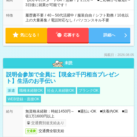
【8月中のスタートOK！急募！】2カ月～ ■ご応募から最短2～
期間
ね。 ※Wワーク希望の方へ 今ご覧のお仕事で希望する勤務時間
3日後に就業が可能です！
と、もう1つのお仕事の勤務時間。 合計で週40時間を超える場
合は応募できません。
履歴書不要
/
40～50代活躍中
/
服装自由
/
シフト勤務
/
10名以
特徴
上の大量募集
/
電話対応なし
/
パソコンスキル不要
気になる！
応募する
詳細へ
掲載日：2026.08.05
未読
説明会参加で全員に【現金2千円相当プレゼン
ト】生活のお手伝い
派遣
職種未経験OK
社会人未経験OK
ブランクOK
WEB登録・面接OK
無資格未経験：時給1450円～ ■週払いOK ■扶養内OK ■日
給与
収1万1600円以上
交通費別途支給あり
交通費全額支給
交通費