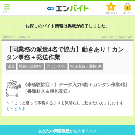
0
メニュー
気になる！
ログイン
お探しのバイト情報は掲載が終了しました。
掲載日 :2026
/
07
/
09
No.TSPT26-0493842
【同業務の派遣4名で協力】動きあり！カン
タン事務＋発送作業
派遣
職種未経験OK
ブランクOK
WEB登録・面接OK
《未経験歓迎！》データ入力6割＋カンタン作業4割
（書類封入＆梱包発送）
＼「じっと座って事務するよりも気晴らしに動きたい方」におすす
...
もっとみる
あなたの閲覧履歴からのオススメ