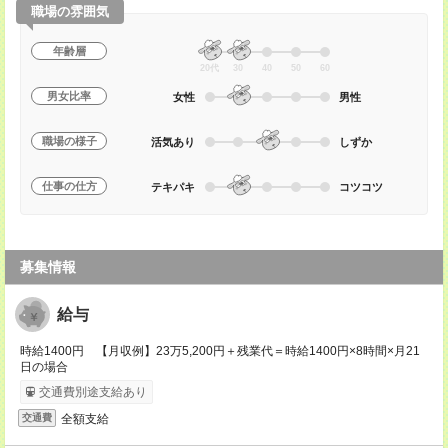
職場の雰囲気
年齢層
20代
30
40
50
60
男女比率
女性
男性
職場の様子
活気あり
しずか
仕事の仕方
テキパキ
コツコツ
募集情報
給与
時給1400円 【月収例】23万5,200円＋残業代＝時給1400円×8時間×月21
日の場合
交通費別途支給あり
全額支給
交通費