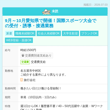
掲載日：2026.07.03
未読
9月～10月愛知県で開催！国際スポーツ大会で
の受付・誘導・接遇業務
派遣
職種未経験OK
社会人未経験OK
大学生歓迎
ブランクOK
WEB登録・面接OK
時給1500円
給与
交通費別途支給あり
交通費支給
交通費
名古屋市中村区
勤務地
ご紹介する案件により異なります。
旅行会社
働きたい日だけ働ける登録制！
勤務時間
単発（10日以内・1日のみ）
期間
週1日からOK
/
履歴書不要
/
40～50代活躍中
/
副業・Wワーク
特徴