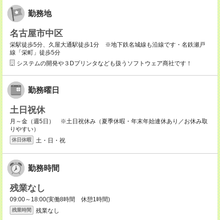
勤務地
名古屋市中区
栄駅徒歩5分、久屋大通駅徒歩1分 ※地下鉄名城線も沿線です・名鉄瀬戸
線「栄町」徒歩5分
システムの開発や３Dプリンタなども扱うソフトウェア商社です！
勤務曜日
土日祝休
月～金（週5日） ※土日祝休み（夏季休暇・年末年始連休あり／お休み取
りやすい）
土・日・祝
休日休暇
勤務時間
残業なし
09:00～18:00(実働8時間 休憩1時間)
残業なし
残業時間