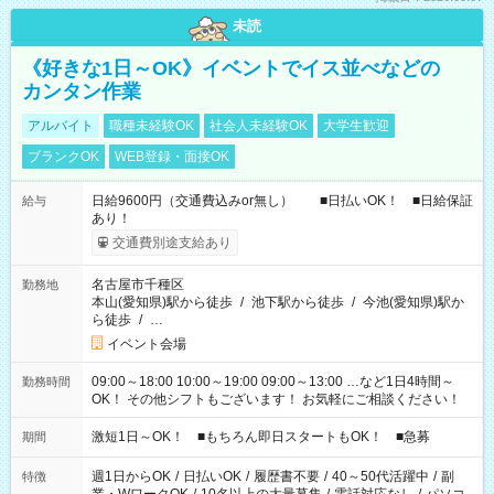
未読
《好きな1日～OK》イベントでイス並べなどの
カンタン作業
アルバイト
職種未経験OK
社会人未経験OK
大学生歓迎
ブランクOK
WEB登録・面接OK
日給9600円（交通費込みor無し） ■日払いOK！ ■日給保証
給与
あり！
交通費別途支給あり
名古屋市千種区
勤務地
本山(愛知県)駅から徒歩
/
池下駅から徒歩
/
今池(愛知県)駅か
ら徒歩
/
…
イベント会場
09:00～18:00 10:00～19:00 09:00～13:00 …など1日4時間～
勤務時間
OK！ その他シフトもございます！ お気軽にご相談ください！
激短1日～OK！ ■もちろん即日スタートもOK！ ■急募
期間
週1日からOK
/
日払いOK
/
履歴書不要
/
40～50代活躍中
/
副
特徴