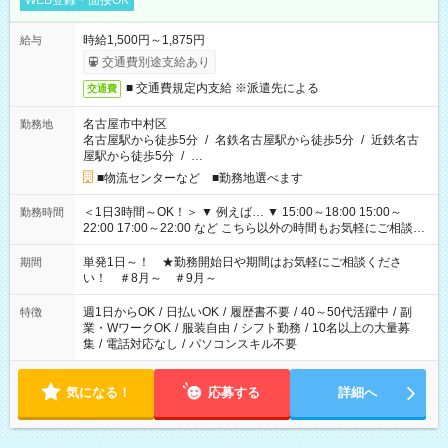
WEB登録・面接OK
時給1,500円～1,875円
給与
交通費別途支給あり
■ 交通費規定内支給 ※派遣先による
交通費
名古屋市中村区
勤務地
名古屋駅から徒歩5分
/
名鉄名古屋駅から徒歩5分
/
近鉄名古
屋駅から徒歩5分
/
…
■物流センターなど ■勤務地選べます
＜1日3時間～OK！＞ ▼ 例えば… ▼ 15:00～18:00 15:00～
勤務時間
22:00 17:00～22:00 など こちら以外の時間もお気軽にご相談く
ださい！
単発1日～！ ★勤務開始日や期間はお気軽にご相談くださ
期間
い！ ＃8月～ ＃9月～
週1日からOK
/
日払いOK
/
履歴書不要
/
40～50代活躍中
/
副
特徴
業・WワークOK
/
服装自由
/
シフト勤務
/
10名以上の大量募
集
/
電話対応なし
/
パソコンスキル不要
気になる！
応募する
詳細へ