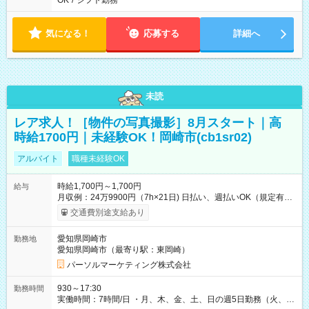
OK
/
シフト勤務
気になる！
応募する
詳細へ
未読
レア求人！［物件の写真撮影］8月スタート｜高
時給1700円｜未経験OK！岡崎市(cb1sr02)
アルバイト
職種未経験OK
時給1,700円～1,700円
給与
月収例：24万9900円（7h×21日) 日払い、週払いOK（規定有
り） 【試用期間】試用期間なし
交通費別途支給あり
愛知県岡崎市
勤務地
愛知県岡崎市（最寄り駅：東岡崎）
パーソルマーケティング株式会社
930～17:30
勤務時間
実働時間：7時間/日 ・月、木、金、土、日の週5日勤務（火、水