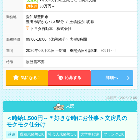
1ヶ月3万円を上限として実費支給
交通費
30万円～
月収例
愛知県豊田市
勤務地
豊田市駅からバス58分
/
土橋(愛知県)駅
トヨタ自動車 株式会社
09:00-18:00（休憩60分）実働8時間
勤務時間
2026年09月01日～長期 ※開始日相談OK ※9月～！
期間
履歴書不要
特徴
気になる！
応募する
詳細へ
掲載日：2026.08.05
未読
＜時給1,500円～＊好きな時にお仕事＞文房具の
モクモク仕分け
派遣
職種未経験OK
社会人未経験OK
大学生歓迎
ブランクOK