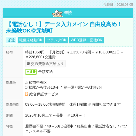
掲載日：2026.08.05
未読
【電話なし！】データ入力メイン 自由度高め！
未経験OK＠元城町
派遣
職種未経験OK
ブランクOK
WEB登録・面接OK
時給1350円 【月収例】￥1,350×8時間＝￥10,800×21日＝
給与
￥226,800+交通費
交通費別途支給あり
全額支給
交通費
浜松市中央区
勤務地
浜松駅から徒歩13分
/
第一通り駅から徒歩8分
総合保証サービス
09:00～18:00(実働8時間 休憩1時間) ※時間相談できます
勤務時間
2026年10月上旬～長期 ※10月～！
期間
履歴書不要
/
40～50代活躍中
/
服装自由
/
電話対応なし
/
パソ
特徴
コンスキル不要