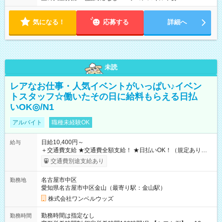
気になる！
応募する
詳細へ
未読
レアなお仕事・人気イベントがいっぱい♪イベン
トスタッフ☆働いたその日に給料もらえる日払
いOK◎/N1
アルバイト
職種未経験OK
日給10,400円～
給与
＋交通費支給 ★交通費全額支給！ ★日払いOK！（規定あり） ┗
働いたその日に現金GET♪ お仕事後はコンビニATMから 日払
交通費別途支給あり
い分を引き落とせます！ 【試用期間】試用期間なし
名古屋市中区
勤務地
愛知県名古屋市中区金山（最寄り駅：金山駅）
株式会社ワンベルウッズ
勤務時間は指定なし
勤務時間