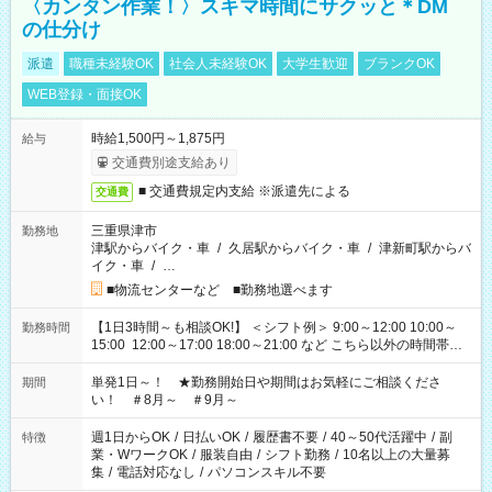
〈カンタン作業！〉スキマ時間にサクッと＊DM
の仕分け
派遣
職種未経験OK
社会人未経験OK
大学生歓迎
ブランクOK
WEB登録・面接OK
時給1,500円～1,875円
給与
交通費別途支給あり
■ 交通費規定内支給 ※派遣先による
交通費
三重県津市
勤務地
津駅からバイク・車
/
久居駅からバイク・車
/
津新町駅からバ
イク・車
/
…
■物流センターなど ■勤務地選べます
【1日3時間～も相談OK!】 ＜シフト例＞ 9:00～12:00 10:00～
勤務時間
15:00 12:00～17:00 18:00～21:00 など こちら以外の時間帯も
お気軽にご相談ください！
単発1日～！ ★勤務開始日や期間はお気軽にご相談くださ
期間
い！ ＃8月～ ＃9月～
週1日からOK
/
日払いOK
/
履歴書不要
/
40～50代活躍中
/
副
特徴
業・WワークOK
/
服装自由
/
シフト勤務
/
10名以上の大量募
集
/
電話対応なし
/
パソコンスキル不要