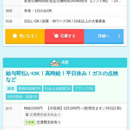
変形労働時間制 想定労働時間160時間/月 【シフト例】 ・10：
00～20：00
単発・1日のみOK
期間
日払いOK / 副業・WワークOK / 10名以上の大量募集
特徴
気になる！
応募する
詳細へ
未読
給与即払いOK！高時給！平日休み！ガスの点検
など
派遣
職種未経験OK
社会人未経験OK
ブランクOK
WEB登録・面接OK
時給1500円 【月収例】225,000円～(割増含まず／20日計算)
給与
交通費別途支給あり
交通費支給有り
交通費