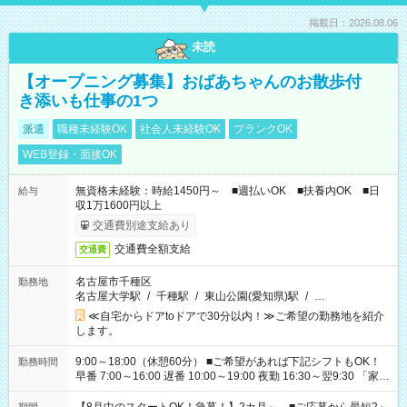
掲載日：2026.08.06
未読
【オープニング募集】おばあちゃんのお散歩付
き添いも仕事の1つ
派遣
職種未経験OK
社会人未経験OK
ブランクOK
WEB登録・面接OK
無資格未経験：時給1450円～ ■週払いOK ■扶養内OK ■日
給与
収1万1600円以上
交通費別途支給あり
交通費全額支給
交通費
名古屋市千種区
勤務地
名古屋大学駅
/
千種駅
/
東山公園(愛知県)駅
/
…
≪自宅からドアtoドアで30分以内！≫ご希望の勤務地を紹介
します。
9:00～18:00（休憩60分） ■ご希望があれば下記シフトもOK！
勤務時間
早番 7:00～16:00 遅番 10:00～19:00 夜勤 16:30～翌9:30 「家族
と休みを合わせたい」 「余裕を持って夕飯の準備がしたい」
「できれば残業はしたくない」 など、ご希望を教えてください