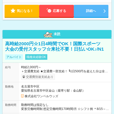
気になる！
応募する
詳細へ
未読
高時給2000円☆1日4時間でOK！国際スポーツ
大会の受付スタッフ☆来社不要！日払いOK♪/N1
アルバイト
職種未経験OK
時給2,000円～
給与
＋交通費支給 ★交通費一部支給！ ┗1日500円を超えた分は全額
支給！ ※往復500円以内の方は自己負担となります ★日払い
交通費別途支給あり
OK！（規定あり） ┗働いたその日に現金GET♪ お仕事後はコン
ビニATMから 日払い分を引き落とせます！ 【試用期間】試用
名古屋市中区
勤務地
期間なし
愛知県名古屋市中区金山（最寄り駅：金山駅）
株式会社ワンベルウッズ
勤務時間は指定なし
勤務時間
変形労働時間制 想定労働時間170時間/月 ☆シフト例 ＊8/15～
10/26 全日共通 08：00～12：00 17：00～21：00 ＊8/31