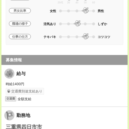
20代
30
40
50
60
男女比率
女性
男性
職場の様子
活気あり
しずか
仕事の仕方
テキパキ
コツコツ
募集情報
給与
時給1400円
交通費別途支給あり
全額支給
交通費
勤務地
三重県四日市市