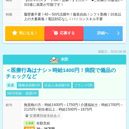
【8月中のスタートOK！急募！】2カ月～ ■ご応募から最短2～
期間
ね。 ※Wワーク希望の方へ 今ご覧のお仕事で希望する勤務時間
3日後に就業が可能です！
と、もう1つのお仕事の勤務時間。 合計で週40時間を超える場
合は応募できません。
履歴書不要
/
40～50代活躍中
/
服装自由
/
シフト勤務
/
10名以
特徴
上の大量募集
/
電話対応なし
/
パソコンスキル不要
気になる！
応募する
詳細へ
掲載日：2026.08.06
未読
＜医療行為はナシ＞時給1400円！病院で備品の
チェックなど
派遣
職種未経験OK
社会人未経験OK
ブランクOK
WEB登録・面接OK
無資格の方：時給1400円～1750円 / 介護福祉士：時給1700円～
給与
2125円 / 初任者以上：時給1500円～1875円
交通費別途支給あり
全額支給
交通費
月収例