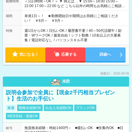
＜1日3時間～OK！＞ ▼ 例えば… ▼ 15:00～18:00 15:00～
勤務時間
22:00 17:00～22:00 など こちら以外の時間もお気軽にご相談く
ださい！
単発1日～！ ★勤務開始日や期間はお気軽にご相談くださ
期間
い！ ＃8月～ ＃9月～
週1日からOK
/
日払いOK
/
履歴書不要
/
40～50代活躍中
/
副
特徴
業・WワークOK
/
服装自由
/
シフト勤務
/
10名以上の大量募
集
/
電話対応なし
/
パソコンスキル不要
気になる！
応募する
詳細へ
掲載日：2026.08.05
未読
説明会参加で全員に【現金2千円相当プレゼン
ト】生活のお手伝い
派遣
職種未経験OK
社会人未経験OK
ブランクOK
WEB登録・面接OK
無資格未経験：時給1400円～ ■週払いOK ■扶養内OK ■日
給与