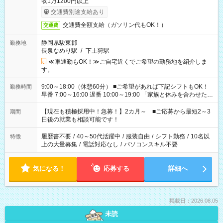
収1万1200円以上
交通費別途支給あり
交通費全額支給（ガソリン代もOK！）
交通費
静岡県駿東郡
勤務地
長泉なめり駅
/
下土狩駅
≪車通勤もOK！≫ご自宅近くでご希望の勤務地を紹介しま
す。
9:00～18:00（休憩60分） ■ご希望があれば下記シフトもOK！
勤務時間
早番 7:00～16:00 遅番 10:00～19:00 「家族と休みを合わせた
い」 「余裕を持って夕飯の準備がしたい」 「できれば残業はし
たくない」 など、ご希望を教えてくださいね。 ※Wワーク希望
【現在も積極採用中！急募！】2カ月～ ■ご応募から最短2～3
期間
の方へ 今ご覧のお仕事で希望する勤務時間と、もう1つのお仕事
日後の就業も相談可能です！
の勤務時間。 合計で週40時間を超える場合は応募できません。
履歴書不要
/
40～50代活躍中
/
服装自由
/
シフト勤務
/
10名以
特徴
上の大量募集
/
電話対応なし
/
パソコンスキル不要
気になる！
応募する
詳細へ
掲載日：2026.08.05
未読