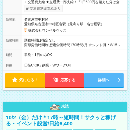
＋交通費支給 ★交通費一部支給！ ┗1日500円を超えた分は全額
支給！ ※往復500円以内の方は自己負担となります ★日払い
交通費別途支給あり
OK！（規定あり） ┗働いたその日に現金GET♪ お仕事後はコン
ビニATMから 日払い分を引き落とせます！ 【試用期間】試用
名古屋市中村区
勤務地
期間なし
愛知県名古屋市中村区名駅（最寄り駅：名古屋駅）
株式会社ワンベルウッズ
勤務時間は指定なし
勤務時間
変形労働時間制 想定労働時間170時間/月 ☆シフト例 ＊8/15～
10/26 全日共通 08：00～12：00 17：00～21：00 ＊8/31
～9/19のみ下記シフトもあります！ 12：00～16：00 ＊9/6～
単発・1日のみOK
期間
10/6、10/11～26のみ下記シフトもあります！ 07：00～11：
00
日払いOK / 副業・WワークOK
特徴
気になる！
応募する
詳細へ
未読
10/2（金）だけ＊17時～短時間！サクッと稼げ
る・イベント設営/日給6,400