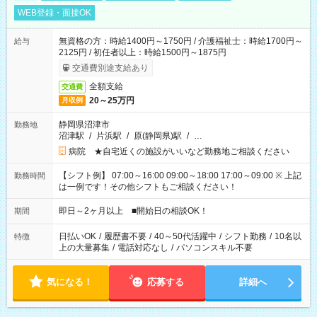
WEB登録・面接OK
無資格の方：時給1400円～1750円 / 介護福祉士：時給1700円～
給与
2125円 / 初任者以上：時給1500円～1875円
交通費別途支給あり
全額支給
交通費
20～25万円
月収例
静岡県沼津市
勤務地
沼津駅
/
片浜駅
/
原(静岡県)駅
/
…
病院 ★自宅近くの施設がいいなど勤務地ご相談ください
【シフト例】 07:00～16:00 09:00～18:00 17:00～09:00 ※ 上記
勤務時間
は一例です！その他シフトもご相談ください！
即日～2ヶ月以上 ■開始日の相談OK！
期間
日払いOK
/
履歴書不要
/
40～50代活躍中
/
シフト勤務
/
10名以
特徴
上の大量募集
/
電話対応なし
/
パソコンスキル不要
気になる！
応募する
詳細へ