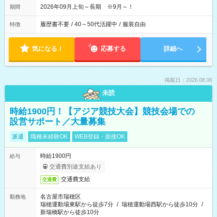
2026年09月上旬～長期 ※9月～！
期間
履歴書不要
/
40～50代活躍中
/
服装自由
特徴
気になる！
応募する
詳細へ
掲載日：2026.08.06
未読
時給1900円！【アジア競技大会】競技会場での
設営サポート／大量募集
派遣
職種未経験OK
WEB登録・面接OK
時給1900円
給与
交通費別途支給あり
交通費支給
交通費
名古屋市瑞穂区
勤務地
瑞穂運動場東駅から徒歩7分
/
瑞穂運動場西駅から徒歩10分
/
新瑞橋駅から徒歩10分