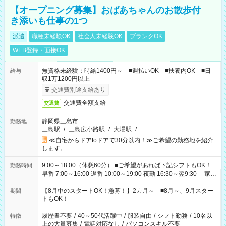
【オープニング募集】おばあちゃんのお散歩付
き添いも仕事の1つ
派遣
職種未経験OK
社会人未経験OK
ブランクOK
WEB登録・面接OK
無資格未経験：時給1400円～ ■週払いOK ■扶養内OK ■日
給与
収1万1200円以上
交通費別途支給あり
交通費全額支給
交通費
静岡県三島市
勤務地
三島駅
/
三島広小路駅
/
大場駅
/
…
≪自宅からドアtoドアで30分以内！≫ご希望の勤務地を紹介
します。
9:00～18:00（休憩60分） ■ご希望があれば下記シフトもOK！
勤務時間
早番 7:00～16:00 遅番 10:00～19:00 夜勤 16:30～翌9:30 「家族
と休みを合わせたい」 「余裕を持って夕飯の準備がしたい」
「できれば残業はしたくない」 など、ご希望を教えてください
【8月中のスタートOK！急募！】2カ月～ ■8月～、9月スター
期間
ね。 ※Wワーク希望の方へ 今ご覧のお仕事で希望する勤務時間
トもOK！
と、もう1つのお仕事の勤務時間。 合計で週40時間を超える場
合は応募できません。
履歴書不要
/
40～50代活躍中
/
服装自由
/
シフト勤務
/
10名以
特徴
上の大量募集
/
電話対応なし
/
パソコンスキル不要