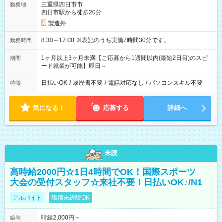
三重県四日市市
勤務地
四日市駅から徒歩20分
製造外
8:30～17:00 ※表記のうち実働7時間30分です。
勤務時間
1ヶ月以上3ヶ月未満【ご応募から1週間以内(最短2日目)のスピ
期間
ード就業が可能】即日～
日払いOK
/
履歴書不要
/
電話対応なし
/
パソコンスキル不要
特徴
気になる！
応募する
詳細へ
未読
高時給2000円☆1日4時間でOK！国際スポーツ
大会の受付スタッフ☆来社不要！日払いOK♪/N1
アルバイト
職種未経験OK
時給2,000円～
給与