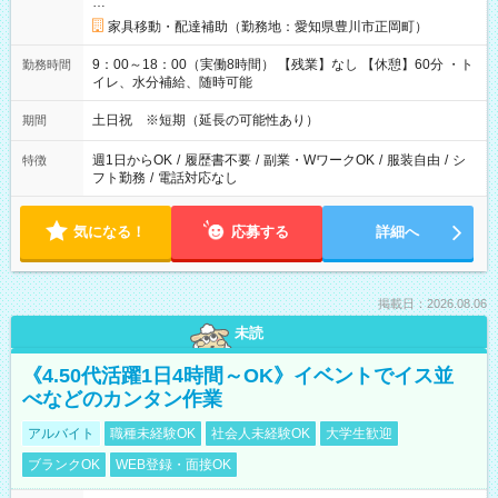
…
家具移動・配達補助（勤務地：愛知県豊川市正岡町）
9：00～18：00（実働8時間） 【残業】なし 【休憩】60分 ・ト
勤務時間
イレ、水分補給、随時可能
土日祝 ※短期（延長の可能性あり）
期間
週1日からOK
/
履歴書不要
/
副業・WワークOK
/
服装自由
/
シ
特徴
フト勤務
/
電話対応なし
気になる！
応募する
詳細へ
掲載日：2026.08.06
未読
《4.50代活躍1日4時間～OK》イベントでイス並
べなどのカンタン作業
アルバイト
職種未経験OK
社会人未経験OK
大学生歓迎
ブランクOK
WEB登録・面接OK