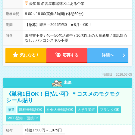
愛知県 名古屋市瑞穂区にある企業
9:00～18:00(実働:8時間) (休憩60分)
勤務時間
【急募】即日～2026/9/30 ★8月～OK！
期間
履歴書不要
/
40～50代活躍中
/
10名以上の大量募集
/
電話対応
特徴
なし
/
パソコンスキル不要
気になる！
応募する
詳細へ
掲載日：2026.08.05
未読
《単発1日OK！日払い可》＊コスメのモクモク
シール貼り
派遣
職種未経験OK
社会人未経験OK
大学生歓迎
ブランクOK
WEB登録・面接OK
時給1,500円～1,875円
給与