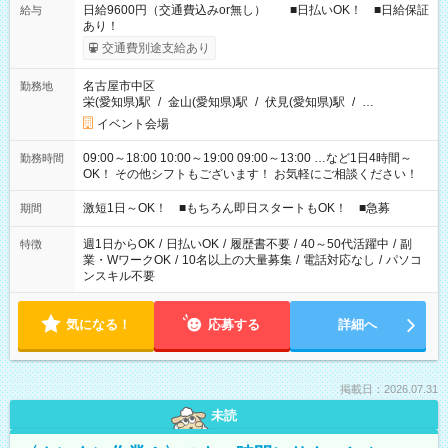
日給9600円（交通費込みor無し） ■日払いOK！ ■日給保証
給与
あり！
交通費別途支給あり
名古屋市中区
勤務地
栄(愛知県)駅
/
金山(愛知県)駅
/
伏見(愛知県)駅
/
…
イベント会場
09:00～18:00 10:00～19:00 09:00～13:00 …など1日4時間～
勤務時間
OK！ その他シフトもございます！ お気軽にご相談ください！
激短1日～OK！ ■もちろん即日スタートもOK！ ■急募
期間
週1日からOK
/
日払いOK
/
履歴書不要
/
40～50代活躍中
/
副
特徴
業・WワークOK
/
10名以上の大量募集
/
電話対応なし
/
パソコ
ンスキル不要
気になる！
応募する
詳細へ
掲載日：2026.07.31
未読