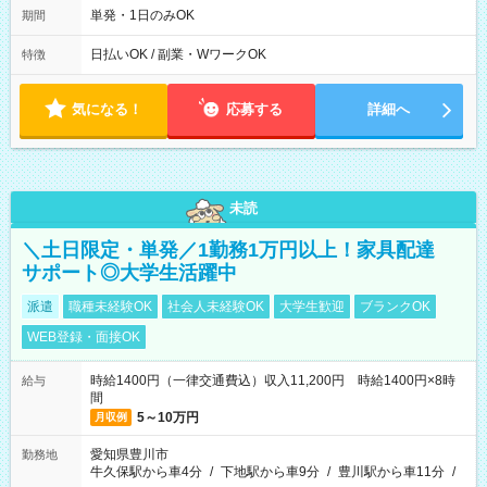
～9/19のみ下記シフトもあります！ 12：00～16：00 ＊9/6～
単発・1日のみOK
期間
10/6、10/11～26のみ下記シフトもあります！ 07：00～11：
00
日払いOK / 副業・WワークOK
特徴
気になる！
応募する
詳細へ
未読
＼土日限定・単発／1勤務1万円以上！家具配達
サポート◎大学生活躍中
派遣
職種未経験OK
社会人未経験OK
大学生歓迎
ブランクOK
WEB登録・面接OK
時給1400円（一律交通費込）収入11,200円 時給1400円×8時
給与
間
5～10万円
月収例
愛知県豊川市
勤務地
牛久保駅から車4分
/
下地駅から車9分
/
豊川駅から車11分
/