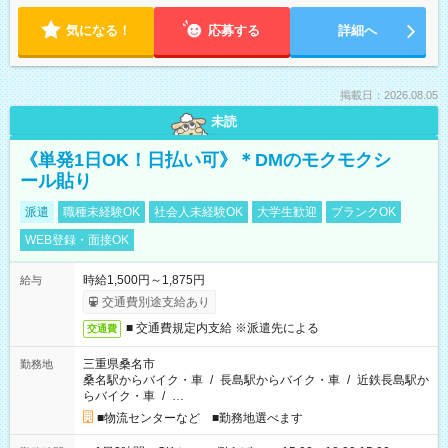
気になる！
応募する
詳細へ
掲載日：2026.08.05
未読
《単発1日OK！日払い可》＊DMのモクモクシ
ール貼り
派遣
職種未経験OK
社会人未経験OK
大学生歓迎
ブランクOK
WEB登録・面接OK
時給1,500円～1,875円
給与
交通費別途支給あり
■ 交通費規定内支給 ※派遣先による
交通費
三重県桑名市
勤務地
桑名駅からバイク・車
/
長島駅からバイク・車
/
近鉄長島駅か
らバイク・車
/
…
■物流センターなど ■勤務地選べます