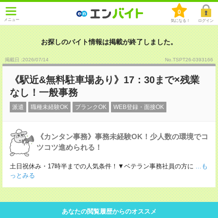
0
メニュー
気になる！
ログイン
お探しのバイト情報は掲載が終了しました。
掲載日 :2026
/
07
/
14
No.TSPT26-0393166
《駅近&無料駐車場あり》17：30まで×残業
なし！一般事務
派遣
職種未経験OK
ブランクOK
WEB登録・面接OK
《カンタン事務》事務未経験OK！少人数の環境でコ
ツコツ進められる！
土日祝休み・17時半までの人気条件！▼ベテラン事務社員の方に
...も
っとみる
あなたの閲覧履歴からのオススメ