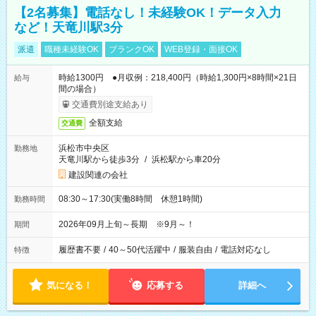
【2名募集】電話なし！未経験OK！データ入力
など！天竜川駅3分
派遣
職種未経験OK
ブランクOK
WEB登録・面接OK
時給1300円 ●月収例：218,400円（時給1,300円×8時間×21日
給与
間の場合）
交通費別途支給あり
全額支給
交通費
浜松市中央区
勤務地
天竜川駅から徒歩3分
/
浜松駅から車20分
建設関連の会社
08:30～17:30(実働8時間 休憩1時間)
勤務時間
2026年09月上旬～長期 ※9月～！
期間
履歴書不要
/
40～50代活躍中
/
服装自由
/
電話対応なし
特徴
気になる！
応募する
詳細へ