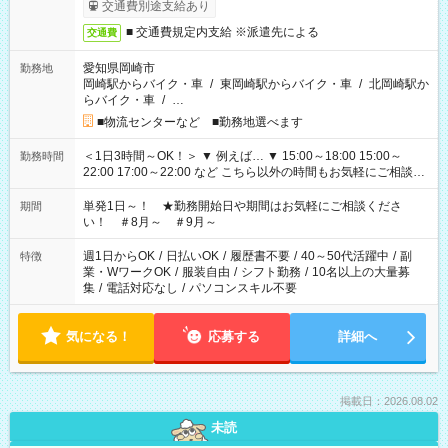
交通費別途支給あり
■ 交通費規定内支給 ※派遣先による
交通費
愛知県岡崎市
勤務地
岡崎駅からバイク・車
/
東岡崎駅からバイク・車
/
北岡崎駅か
らバイク・車
/
…
■物流センターなど ■勤務地選べます
＜1日3時間～OK！＞ ▼ 例えば… ▼ 15:00～18:00 15:00～
勤務時間
22:00 17:00～22:00 など こちら以外の時間もお気軽にご相談く
ださい！
単発1日～！ ★勤務開始日や期間はお気軽にご相談くださ
期間
い！ ＃8月～ ＃9月～
週1日からOK
/
日払いOK
/
履歴書不要
/
40～50代活躍中
/
副
特徴
業・WワークOK
/
服装自由
/
シフト勤務
/
10名以上の大量募
集
/
電話対応なし
/
パソコンスキル不要
気になる！
応募する
詳細へ
掲載日：2026.08.02
未読