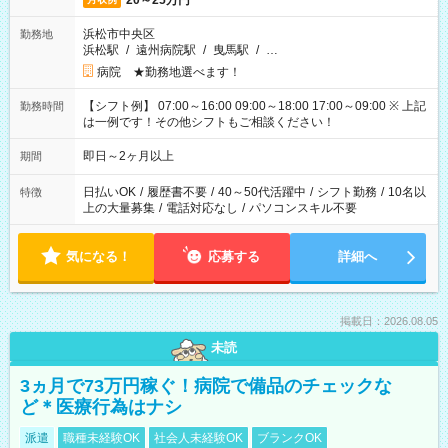
20～25万円
浜松市中央区
勤務地
浜松駅
/
遠州病院駅
/
曳馬駅
/
…
病院 ★勤務地選べます！
【シフト例】 07:00～16:00 09:00～18:00 17:00～09:00 ※ 上記
勤務時間
は一例です！その他シフトもご相談ください！
即日～2ヶ月以上
期間
日払いOK
/
履歴書不要
/
40～50代活躍中
/
シフト勤務
/
10名以
特徴
上の大量募集
/
電話対応なし
/
パソコンスキル不要
気になる！
応募する
詳細へ
掲載日：2026.08.05
未読
3ヵ月で73万円稼ぐ！病院で備品のチェックな
ど＊医療行為はナシ
派遣
職種未経験OK
社会人未経験OK
ブランクOK