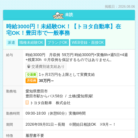
掲載日：2026.08.06
未読
時給3000円！未経験OK！【トヨタ自動車】在
宅OK！豊田市で一般事務
派遣
職種未経験OK
ブランクOK
WEB登録・面接OK
時給3000円 月収例 59万円 時給3000円×実働8h×週5日×4週
給与
+残業30h ※月収例を保証するものではありません。
交通費別途支給あり
1ヶ月3万円を上限として実費支給
交通費
30万円～
月収例
愛知県豊田市
勤務地
豊田市駅からバス58分
/
土橋(愛知県)駅
トヨタ自動車 株式会社
09:00-18:00（休憩60分）実働8時間
勤務時間
2026年09月01日～長期 ※開始日相談OK ※9月～！
期間
履歴書不要
特徴