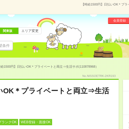
【時給1500円】日払いOK＊プラ
会員登録
エリア変更
関東版
望条件
給1500円】日払いOK＊プライベートと両立⇒生活サポ(110878968）
No.NISSOETRK-2KR193
払いOK＊プライベートと両立⇒生活
ブランクOK
WEB登録・面接OK