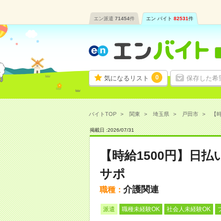
エン派遣
71454
件
エン バイト
82531
件
0
気になるリスト
保存した希
バイトTOP
関東
埼玉県
戸田市
【時
掲載日 :
2026
/
07
/
31
【時給1500円】日
サポ
介護関連
職種：
派遣
職種未経験OK
社会人未経験OK