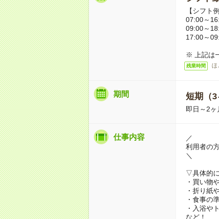
【シフト
07:00～16
09:00～18
17:00～09
※ 上記は
ほ
残業時間
期間
短期（3
即日～2ヶ
仕事内容
／
利用者の
＼
▽具体的
・買い物
・折り紙
・食事の
・入浴や
など！