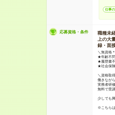
仕事の
応募資格・条件
職種未経験
上の大量募
録・面接
＼無資格＊
★年齢不問
★履歴書不
★社会保
＼資格取
働きながら
実務者研
無料で受
少しでも
※こちら