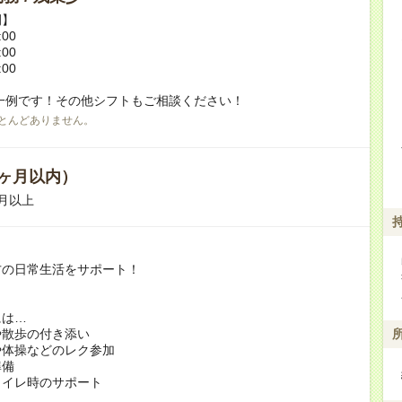
例】
:00
:00
:00
一例です！その他シフトもご相談ください！
とんどありません。
ヶ月以内）
月以上
方の日常生活をサポート！
には…
や散歩の付き添い
や体操などのレク参加
準備
トイレ時のサポート