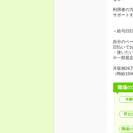
利用者の
サポート
～給与日
自分のペ
日払いで
・使いた
※一部規
月収例26万
（時給150
職場の
年齢
男女
職場の