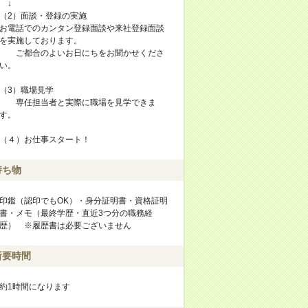
↓
（2）面談・登録の実施
お電話でのカンタン登録面談や来社登録面談
を実施しております。
ご都合のよいお日にちをお聞かせくださ
い。
（3）職場見学
専任担当者と実際に職場を見学できま
す。
（４）お仕事スタート！
持ち物
印鑑（認印でもOK）・身分証明書・資格証明
書・メモ（最終学歴・直近3つ分の職務経
歴） ※履歴書は必要ございません
所要時間
約1時間になります