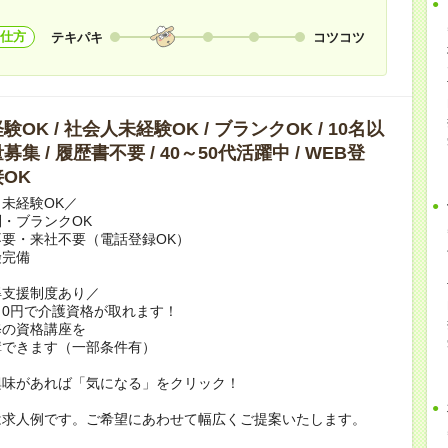
仕方
テキパキ
コツコツ
OK / 社会人未経験OK / ブランクOK / 10名以
集 / 履歴書不要 / 40～50代活躍中 / WEB登
OK
未経験OK／
・ブランクOK
要・来社不要（電話登録OK）
険完備
得支援制度あり／
0円で介護資格が取れます！
修の資格講座を
講できます（一部条件有）
興味があれば「気になる」をクリック！
は求人例です。ご希望にあわせて幅広くご提案いたします。