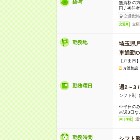
給与
無資格の方：
円 / 初任
交通費別
全額
交通費
勤務地
埼玉県
車通勤O
【戸田市
介護施設
勤務曜日
週2～3 
シフト制
※平日のみ
※週3日な
週
休日休暇
勤務時間
シフト勤