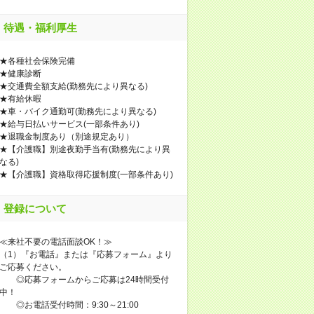
待遇・福利厚生
★各種社会保険完備
★健康診断
★交通費全額支給(勤務先により異なる)
★有給休暇
★車・バイク通勤可(勤務先により異なる)
★給与日払いサービス(一部条件あり)
★退職金制度あり（別途規定あり）
★【介護職】別途夜勤手当有(勤務先により異
なる)
★【介護職】資格取得応援制度(一部条件あり)
登録について
≪来社不要の電話面談OK！≫
（1）『お電話』または『応募フォーム』より
ご応募ください。
◎応募フォームからご応募は24時間受付
中！
◎お電話受付時間：9:30～21:00