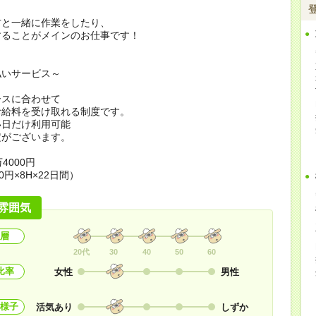
方と一緒に作業をしたり、
することがメインのお仕事です！
払いサービス～
ースに合わせて
お給料を受け取れる制度です。
い日だけ利用可能
定がございます。
4000円
0円×8H×22日間）
雰囲気
層
20代
30
40
50
60
比率
女性
男性
様子
活気あり
しずか