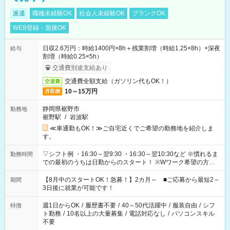
派遣
職種未経験OK
社会人未経験OK
ブランクOK
WEB登録・面接OK
日収2.6万円：時給1400円×8h＋残業割増（時給1.25×8h）+深夜
給与
割増（時給0.25×5h）
交通費別途支給あり
交通費全額支給（ガソリン代もOK！）
交通費
10～15万円
月収例
静岡県裾野市
勤務地
裾野駅
/
岩波駅
≪車通勤もOK！≫ご自宅近くでご希望の勤務地を紹介しま
す。
▽シフト例 ・16:30～翌9:30 ・16:30～翌10:30など ※慣れるま
勤務時間
での最初のうちは日勤からのスタート！ ※Wワーク希望の方へ
今ご覧のお仕事で希望する勤務時間と、もう1つのお仕事の勤務
時間。 合計で週40時間を超える場合は応募できません。
【8月中のスタートOK！急募！】2カ月～ ■ご応募から最短2～
期間
3日後に就業が可能です！
週1日からOK
/
履歴書不要
/
40～50代活躍中
/
服装自由
/
シフ
特徴
ト勤務
/
10名以上の大量募集
/
電話対応なし
/
パソコンスキル
不要