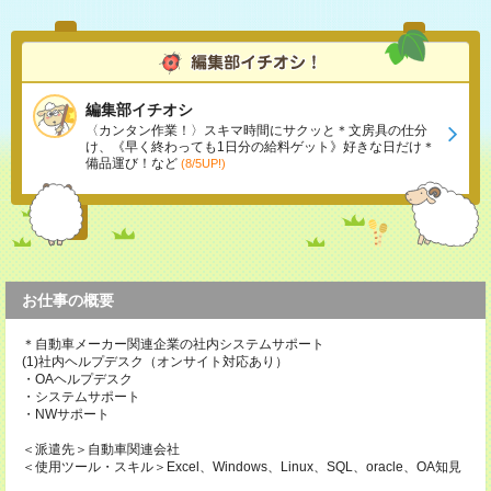
編集部イチオシ
〈カンタン作業！〉スキマ時間にサクッと＊文房具の仕分
け、《早く終わっても1日分の給料ゲット》好きな日だけ＊
備品運び！など
(8/5UP!)
お仕事の概要
＊自動車メーカー関連企業の社内システムサポート
(1)社内ヘルプデスク（オンサイト対応あり）
・OAヘルプデスク
・システムサポート
・NWサポート
＜派遣先＞自動車関連会社
＜使用ツール・スキル＞Excel、Windows、Linux、SQL、oracle、OA知見