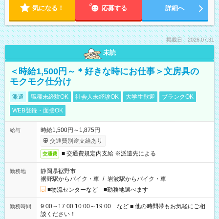
気になる！
応募する
詳細へ
掲載日：2026.07.31
未読
＜時給1,500円～＊好きな時にお仕事＞文房具の
モクモク仕分け
派遣
職種未経験OK
社会人未経験OK
大学生歓迎
ブランクOK
WEB登録・面接OK
時給1,500円～1,875円
給与
交通費別途支給あり
■ 交通費規定内支給 ※派遣先による
交通費
静岡県裾野市
勤務地
裾野駅からバイク・車
/
岩波駅からバイク・車
■物流センターなど ■勤務地選べます
9:00～17:00 10:00～19:00 など ■ 他の時間帯もお気軽にご相
勤務時間
談ください！