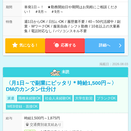
単発1日～！ ★勤務開始日や期間はお気軽にご相談くださ
期間
い！ ＃8月～ ＃9月～
週1日からOK
/
日払いOK
/
履歴書不要
/
40～50代活躍中
/
副
特徴
業・WワークOK
/
服装自由
/
シフト勤務
/
10名以上の大量募
集
/
電話対応なし
/
パソコンスキル不要
気になる！
応募する
詳細へ
掲載日：2026.08.03
未読
〈月1日～で副業にピッタリ＊時給1,500円～〉
DMのカンタン仕分け
派遣
職種未経験OK
社会人未経験OK
大学生歓迎
ブランクOK
WEB登録・面接OK
時給1,500円～1,875円
給与
交通費別途支給あり