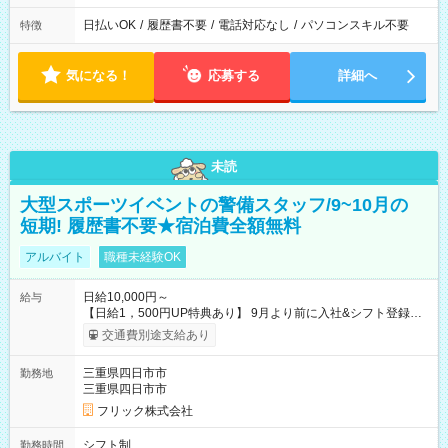
日払いOK
/
履歴書不要
/
電話対応なし
/
パソコンスキル不要
特徴
気になる！
応募する
詳細へ
未読
大型スポーツイベントの警備スタッフ/9~10月の
短期! 履歴書不要★宿泊費全額無料
アルバイト
職種未経験OK
日給10,000円～
給与
【日給1，500円UP特典あり】 9月より前に入社&シフト登録す
ると 期間中(9/16~10/23) の日給がUP! 日給1万1500円でしっか
交通費別途支給あり
り稼げます♪ 【試用期間】試用期間なし
三重県四日市市
勤務地
三重県四日市市
フリック株式会社
シフト制
勤務時間