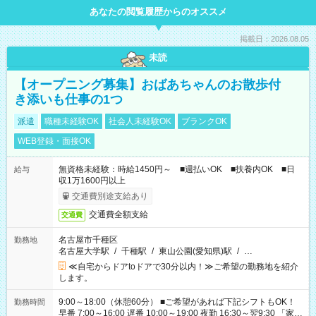
あなたの閲覧履歴からのオススメ
掲載日：2026.08.05
未読
【オープニング募集】おばあちゃんのお散歩付
き添いも仕事の1つ
派遣
職種未経験OK
社会人未経験OK
ブランクOK
WEB登録・面接OK
無資格未経験：時給1450円～ ■週払いOK ■扶養内OK ■日
給与
収1万1600円以上
交通費別途支給あり
交通費全額支給
交通費
名古屋市千種区
勤務地
名古屋大学駅
/
千種駅
/
東山公園(愛知県)駅
/
…
≪自宅からドアtoドアで30分以内！≫ご希望の勤務地を紹介
します。
9:00～18:00（休憩60分） ■ご希望があれば下記シフトもOK！
勤務時間
早番 7:00～16:00 遅番 10:00～19:00 夜勤 16:30～翌9:30 「家族