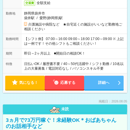
全額支給
交通費
静岡県袋井市
勤務地
袋井駅
/
愛野(静岡県)駅
介護施設や病院など ★自宅近くの施設がいいなど勤務地ご
相談ください
【シフト例】 07:00～16:00 09:00～18:00 17:00～09:00 ※ 上記
勤務時間
は一例です！その他シフトもご相談ください！
即日～2ヶ月以上 ■開始日の相談OK！
期間
日払いOK
/
履歴書不要
/
40～50代活躍中
/
シフト勤務
/
10名以
特徴
上の大量募集
/
電話対応なし
/
パソコンスキル不要
気になる！
応募する
詳細へ
掲載日：2026.08.05
未読
3ヵ月で73万円稼ぐ！未経験OK＊おばあちゃん
のお話相手など