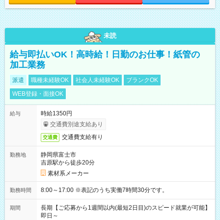
未読
給与即払いOK！高時給！日勤のお仕事！紙管の
加工業務
派遣
職種未経験OK
社会人未経験OK
ブランクOK
WEB登録・面接OK
時給1350円
給与
交通費別途支給あり
交通費支給有り
交通費
静岡県富士市
勤務地
吉原駅から徒歩20分
素材系メーカー
8:00～17:00 ※表記のうち実働7時間30分です。
勤務時間
長期【ご応募から1週間以内(最短2日目)のスピード就業が可能】
期間
即日～