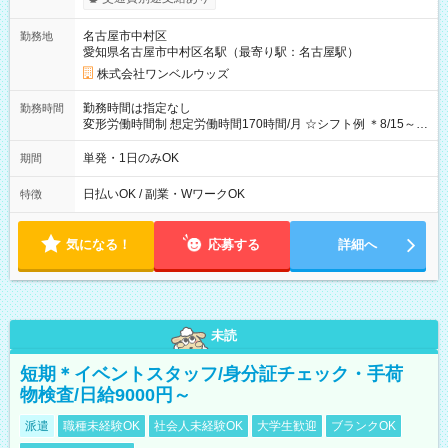
OK！（規定あり） ┗働いたその日に現金GET♪ お仕事後はコン
ビニATMから 日払い分を引き落とせます！ 【試用期間】試用
名古屋市中村区
勤務地
期間なし
愛知県名古屋市中村区名駅（最寄り駅：名古屋駅）
株式会社ワンベルウッズ
勤務時間は指定なし
勤務時間
変形労働時間制 想定労働時間170時間/月 ☆シフト例 ＊8/15～
10/26 全日共通 08：00～12：00 17：00～21：00 ＊8/31
～9/19のみ下記シフトもあります！ 12：00～16：00 ＊9/6～
単発・1日のみOK
期間
10/6、10/11～26のみ下記シフトもあります！ 07：00～11：
00
日払いOK / 副業・WワークOK
特徴
気になる！
応募する
詳細へ
未読
短期＊イベントスタッフ/身分証チェック・手荷
物検査/日給9000円～
派遣
職種未経験OK
社会人未経験OK
大学生歓迎
ブランクOK