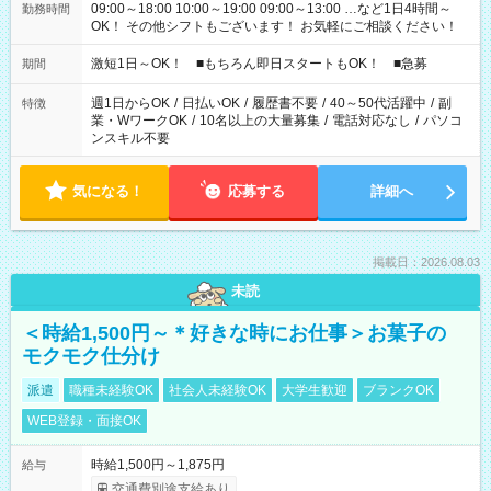
09:00～18:00 10:00～19:00 09:00～13:00 …など1日4時間～
勤務時間
OK！ その他シフトもございます！ お気軽にご相談ください！
激短1日～OK！ ■もちろん即日スタートもOK！ ■急募
期間
週1日からOK
/
日払いOK
/
履歴書不要
/
40～50代活躍中
/
副
特徴
業・WワークOK
/
10名以上の大量募集
/
電話対応なし
/
パソコ
ンスキル不要
気になる！
応募する
詳細へ
掲載日：2026.08.03
未読
＜時給1,500円～＊好きな時にお仕事＞お菓子の
モクモク仕分け
派遣
職種未経験OK
社会人未経験OK
大学生歓迎
ブランクOK
WEB登録・面接OK
時給1,500円～1,875円
給与
交通費別途支給あり