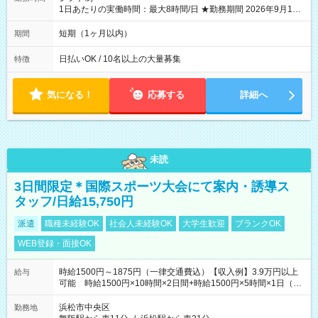
1日あたりの実働時間：最大8時間/日 ★勤務期間 2026年9月16
日~2026年10月23日 短期勤務OK! 期間中フル勤務できる方優遇
※週3~5日勤務(勤務日数応相談) ※期間前から勤務スタートも可
短期（1ヶ月以内）
期間
能です! ★勤務時間 8:00~17:00(休憩1時間) ※現場により変動あ
り ※夜勤シフトあり
日払いOK / 10名以上の大量募集
特徴
気になる！
応募する
詳細へ
未読
3日間限定＊国際スポーツ大会にて案内・誘導ス
タッフ/日給15,750円
派遣
職種未経験OK
社会人未経験OK
大学生歓迎
ブランクOK
WEB登録・面接OK
時給1500円～1875円（一律交通費込）【収入例】3.9万円以上
給与
可能 時給1500円×10時間×2日間+時給1500円×5時間×1日（実
働8時間を越えた時給：1875円）
浜松市中央区
勤務地