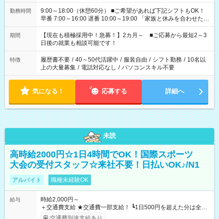
9:00～18:00（休憩60分） ■ご希望があれば下記シフトもOK！
勤務時間
早番 7:00～16:00 遅番 10:00～19:00 「家族と休みを合わせた
い」 「余裕を持って夕飯の準備がしたい」 「できれば残業はし
たくない」 など、ご希望を教えてくださいね。 ※Wワーク希望
【現在も積極採用中！急募！】2カ月～ ■ご応募から最短2～3
期間
の方へ 今ご覧のお仕事で希望する勤務時間と、もう1つのお仕事
日後の就業も相談可能です！
の勤務時間。 合計で週40時間を超える場合は応募できません。
履歴書不要
/
40～50代活躍中
/
服装自由
/
シフト勤務
/
10名以
特徴
上の大量募集
/
電話対応なし
/
パソコンスキル不要
気になる！
応募する
詳細へ
未読
高時給2000円☆1日4時間でOK！国際スポーツ
大会の受付スタッフ☆来社不要！日払いOK♪/N1
アルバイト
職種未経験OK
時給2,000円～
給与
＋交通費支給 ★交通費一部支給！ ┗1日500円を超えた分は全額
支給！ ※往復500円以内の方は自己負担となります ★日払い
交通費別途支給あり