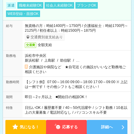
派遣
職種未経験OK
社会人未経験OK
ブランクOK
WEB登録・面接OK
無資格の方：時給1400円～1750円 / 介護福祉士：時給1700円～
給与
2125円 / 初任者以上：時給1500円～1875円
交通費別途支給あり
全額支給
交通費
浜松市中央区
勤務地
新浜松駅
/
上島駅
/
助信駅
/
…
介護施設や病院など ★自宅近くの施設がいいなど勤務地ご
相談ください
【シフト例】 07:00～16:00 09:00～18:00 17:00～09:00 ※ 上記
勤務時間
は一例です！その他シフトもご相談ください！
即日～2ヶ月以上 ■開始日の相談OK！
期間
日払いOK
/
履歴書不要
/
40～50代活躍中
/
シフト勤務
/
10名以
特徴
上の大量募集
/
電話対応なし
/
パソコンスキル不要
気になる！
応募する
詳細へ