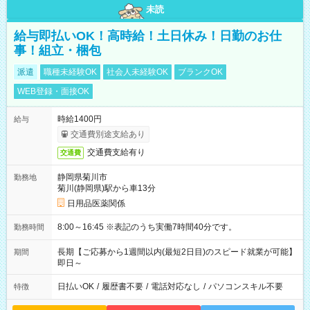
未読
給与即払いOK！高時給！土日休み！日勤のお仕
事！組立・梱包
派遣
職種未経験OK
社会人未経験OK
ブランクOK
WEB登録・面接OK
時給1400円
給与
交通費別途支給あり
交通費支給有り
交通費
静岡県菊川市
勤務地
菊川(静岡県)駅から車13分
日用品医薬関係
8:00～16:45 ※表記のうち実働7時間40分です。
勤務時間
長期【ご応募から1週間以内(最短2日目)のスピード就業が可能】
期間
即日～
日払いOK
/
履歴書不要
/
電話対応なし
/
パソコンスキル不要
特徴