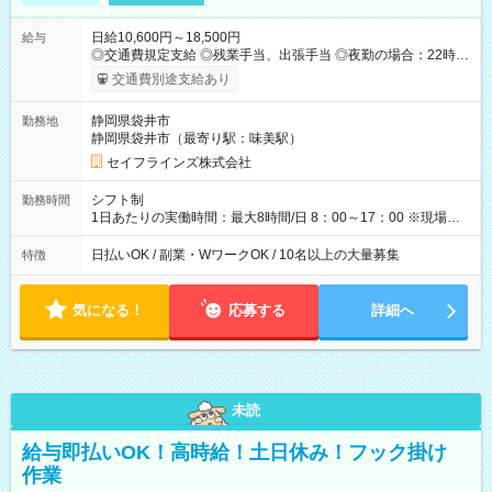
日給10,600円～18,500円
給与
◎交通費規定支給 ◎残業手当、出張手当 ◎夜勤の場合：22時～
翌5時は割増給与 ◎日払い・週払い可(希望者／条件有) ◎社食あ
交通費別途支給あり
り ＜月収例＞ 入社3か月：月収28万 入社1年：月収39万 ◎自分
のぺースで勤務可能 週2～OK！あなたの働き方と相談します♪
静岡県袋井市
勤務地
ダブルワークも可能です☺ ◎髪色、ピアス、タトゥーOK おしゃ
静岡県袋井市（最寄り駅：味美駅）
れも自由に楽しめます！ 【試用期間】試用期間あり 試用期間の
長さ：3ヶ月 雇用形態、給与は本採用時と同じです。
セイフラインズ株式会社
シフト制
勤務時間
1日あたりの実働時間：最大8時間/日 8：00～17：00 ※現場によ
っては多少時間は前後します ▶残業ほとんどなし！ ▶時間より
早く終わることの方が多いと思います。現場によっては午前中
日払いOK / 副業・WワークOK / 10名以上の大量募集
特徴
で終わってしまう場合も。その場合も日給は同額支給！ ▶ご希
望の方は夜勤（21:00～6:00）のお仕事も可能。
気になる！
応募する
詳細へ
未読
給与即払いOK！高時給！土日休み！フック掛け
作業