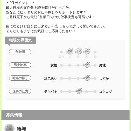
＊PRポイント！＊
最大規模の案件数を誇る弊社だからこそ、
あなたにピッタリのお仕事探しをサポートします＊
ご登録完了から最短2営業日でのお仕事決定も可能です！
気になるけど自分に出来るか不安…もっと詳しく聞いてみたい…
そんな方もまずはお気軽にご応募ください！
職場の雰囲気
年齢層
20代
30
40
50
60
男女比率
女性
男性
職場の様子
活気あり
しずか
仕事の仕方
テキパキ
コツコツ
募集情報
給与