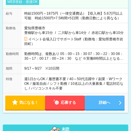
WEB登録・面接OK
時給1500円～1875円（一律交通費込）【収入例】5.6万円以上
給与
可能 時給1500円×7.5時間×5日間（勤務日数により異なる）
愛知県豊橋市
勤務地
豊橋駅から車15分
/
二川駅から車14分
/
赤岩口駅から車10分
イベント会場入口でサポートStaff（勤務地：愛知県豊橋市岩
田町）
勤務時間は、複数あり 05：00～15：30 07：30～22：30 08：
勤務時間
30～17：00 17：00～24：30 など ※実働8時間以上となる勤
務もあります。 【休憩】60分+他休憩あり 交替で取得します。
安全面に配慮しこまめな休憩があります。
9/17～9/27 ※10日間
期間
週1日からOK
/
履歴書不要
/
40～50代活躍中
/
副業・Wワーク
特徴
OK
/
服装自由
/
シフト勤務
/
10名以上の大量募集
/
電話対応な
し
/
パソコンスキル不要
気になる！
応募する
詳細へ
未読