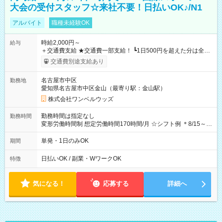
大会の受付スタッフ☆来社不要！日払いOK♪/N1
アルバイト
職種未経験OK
時給2,000円～
給与
＋交通費支給 ★交通費一部支給！ ┗1日500円を超えた分は全額
支給！ ※往復500円以内の方は自己負担となります ★日払い
交通費別途支給あり
OK！（規定あり） ┗働いたその日に現金GET♪ お仕事後はコン
ビニATMから 日払い分を引き落とせます！ 【試用期間】試用
名古屋市中区
勤務地
期間なし
愛知県名古屋市中区金山（最寄り駅：金山駅）
株式会社ワンベルウッズ
勤務時間は指定なし
勤務時間
変形労働時間制 想定労働時間170時間/月 ☆シフト例 ＊8/15～
10/26 全日共通 08：00～12：00 17：00～21：00 ＊8/31
～9/19のみ下記シフトもあります！ 12：00～16：00 ＊9/6～
単発・1日のみOK
期間
10/6、10/11～26のみ下記シフトもあります！ 07：00～11：
00
日払いOK / 副業・WワークOK
特徴
気になる！
応募する
詳細へ