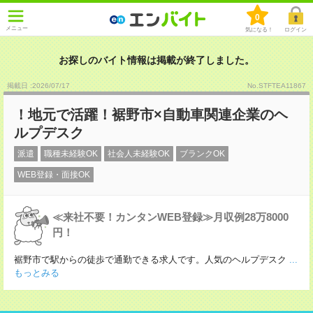
0
メニュー
気になる！
ログイン
お探しのバイト情報は掲載が終了しました。
掲載日 :2026
/
07
/
17
No.STFTEA11867
！地元で活躍！裾野市×自動車関連企業のヘ
ルプデスク
派遣
職種未経験OK
社会人未経験OK
ブランクOK
WEB登録・面接OK
≪来社不要！カンタンWEB登録≫月収例28万8000
円！
裾野市で駅からの徒歩で通勤できる求人です。人気のヘルプデスク
...
もっとみる