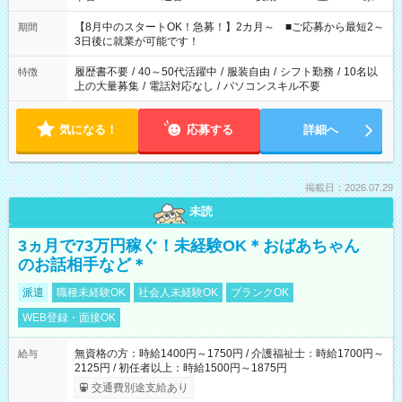
と休みを合わせたい」 「余裕を持って夕飯の準備がしたい」
「できれば残業はしたくない」 など、ご希望を教えてください
【8月中のスタートOK！急募！】2カ月～ ■ご応募から最短2～
期間
ね。 ※Wワーク希望の方へ 今ご覧のお仕事で希望する勤務時間
3日後に就業が可能です！
と、もう1つのお仕事の勤務時間。 合計で週40時間を超える場
合は応募できません。
履歴書不要
/
40～50代活躍中
/
服装自由
/
シフト勤務
/
10名以
特徴
上の大量募集
/
電話対応なし
/
パソコンスキル不要
気になる！
応募する
詳細へ
掲載日：2026.07.29
未読
3ヵ月で73万円稼ぐ！未経験OK＊おばあちゃん
のお話相手など＊
派遣
職種未経験OK
社会人未経験OK
ブランクOK
WEB登録・面接OK
無資格の方：時給1400円～1750円 / 介護福祉士：時給1700円～
給与
2125円 / 初任者以上：時給1500円～1875円
交通費別途支給あり