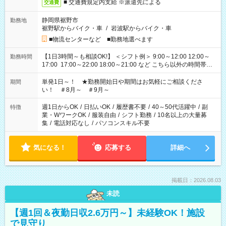
■ 交通費規定内支給 ※派遣先による
交通費
静岡県裾野市
勤務地
裾野駅からバイク・車
/
岩波駅からバイク・車
■物流センターなど ■勤務地選べます
【1日3時間～も相談OK!】 ＜シフト例＞ 9:00～12:00 12:00～
勤務時間
17:00 17:00～22:00 18:00～21:00 など こちら以外の時間帯も
お気軽にご相談ください！
単発1日～！ ★勤務開始日や期間はお気軽にご相談くださ
期間
い！ ＃8月～ ＃9月～
週1日からOK
/
日払いOK
/
履歴書不要
/
40～50代活躍中
/
副
特徴
業・WワークOK
/
服装自由
/
シフト勤務
/
10名以上の大量募
集
/
電話対応なし
/
パソコンスキル不要
気になる！
応募する
詳細へ
掲載日：2026.08.03
未読
【週1回＆夜勤日収2.6万円～】未経験OK！施設
で見守り