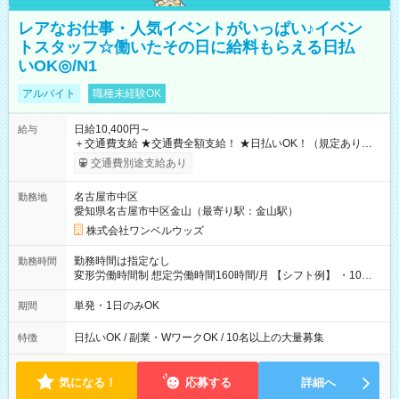
レアなお仕事・人気イベントがいっぱい♪イベン
トスタッフ☆働いたその日に給料もらえる日払
いOK◎/N1
アルバイト
職種未経験OK
日給10,400円～
給与
＋交通費支給 ★交通費全額支給！ ★日払いOK！（規定あり） ┗
働いたその日に現金GET♪ お仕事後はコンビニATMから 日払
交通費別途支給あり
い分を引き落とせます！ 【試用期間】試用期間なし
名古屋市中区
勤務地
愛知県名古屋市中区金山（最寄り駅：金山駅）
株式会社ワンベルウッズ
勤務時間は指定なし
勤務時間
変形労働時間制 想定労働時間160時間/月 【シフト例】 ・10：
00～20：00
単発・1日のみOK
期間
日払いOK / 副業・WワークOK / 10名以上の大量募集
特徴
気になる！
応募する
詳細へ