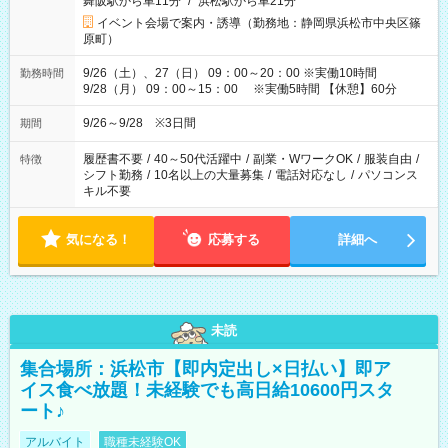
舞阪駅から車11分
/
浜松駅から車21分
イベント会場で案内・誘導（勤務地：静岡県浜松市中央区篠
原町）
9/26（土）、27（日） 09：00～20：00 ※実働10時間
勤務時間
9/28（月） 09：00～15：00 ※実働5時間 【休憩】60分
9/26～9/28 ※3日間
期間
履歴書不要
/
40～50代活躍中
/
副業・WワークOK
/
服装自由
/
特徴
シフト勤務
/
10名以上の大量募集
/
電話対応なし
/
パソコンス
キル不要
気になる！
応募する
詳細へ
未読
集合場所：浜松市【即内定出し×日払い】即ア
イス食べ放題！未経験でも高日給10600円スタ
ート♪
アルバイト
職種未経験OK