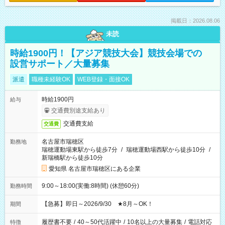
掲載日：2026.08.06
未読
時給1900円！【アジア競技大会】競技会場での
設営サポート／大量募集
派遣
職種未経験OK
WEB登録・面接OK
時給1900円
給与
交通費別途支給あり
交通費支給
交通費
名古屋市瑞穂区
勤務地
瑞穂運動場東駅から徒歩7分
/
瑞穂運動場西駅から徒歩10分
/
新瑞橋駅から徒歩10分
愛知県 名古屋市瑞穂区にある企業
9:00～18:00(実働:8時間) (休憩60分)
勤務時間
【急募】即日～2026/9/30 ★8月～OK！
期間
履歴書不要
/
40～50代活躍中
/
10名以上の大量募集
/
電話対応
特徴