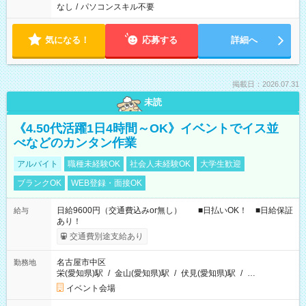
なし
/
パソコンスキル不要
気になる！
応募する
詳細へ
掲載日：2026.07.31
未読
《4.50代活躍1日4時間～OK》イベントでイス並
べなどのカンタン作業
アルバイト
職種未経験OK
社会人未経験OK
大学生歓迎
ブランクOK
WEB登録・面接OK
日給9600円（交通費込みor無し） ■日払いOK！ ■日給保証
給与
あり！
交通費別途支給あり
名古屋市中区
勤務地
栄(愛知県)駅
/
金山(愛知県)駅
/
伏見(愛知県)駅
/
…
イベント会場