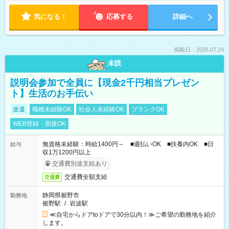
気になる！
応募する
詳細へ
掲載日：2026.07.29
未読
説明会参加で全員に【現金2千円相当プレゼン
ト】生活のお手伝い
派遣
職種未経験OK
社会人未経験OK
ブランクOK
WEB登録・面接OK
無資格未経験：時給1400円～ ■週払いOK ■扶養内OK ■日
給与
収1万1200円以上
交通費別途支給あり
交通費全額支給
交通費
静岡県裾野市
勤務地
裾野駅
/
岩波駅
≪自宅からドアtoドアで30分以内！≫ご希望の勤務地を紹介
します。