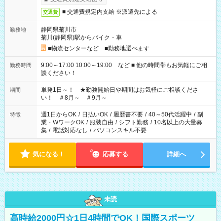
■ 交通費規定内支給 ※派遣先による
交通費
静岡県菊川市
勤務地
菊川(静岡県)駅からバイク・車
■物流センターなど ■勤務地選べます
9:00～17:00 10:00～19:00 など ■ 他の時間帯もお気軽にご相
勤務時間
談ください！
単発1日～！ ★勤務開始日や期間はお気軽にご相談くださ
期間
い！ ＃8月～ ＃9月～
週1日からOK
/
日払いOK
/
履歴書不要
/
40～50代活躍中
/
副
特徴
業・WワークOK
/
服装自由
/
シフト勤務
/
10名以上の大量募
集
/
電話対応なし
/
パソコンスキル不要
気になる！
応募する
詳細へ
未読
高時給2000円☆1日4時間でOK！国際スポーツ