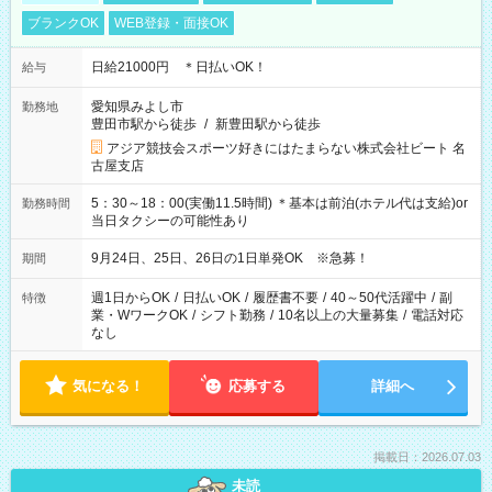
ブランクOK
WEB登録・面接OK
日給21000円 ＊日払いOK！
給与
愛知県みよし市
勤務地
豊田市駅から徒歩
/
新豊田駅から徒歩
アジア競技会スポーツ好きにはたまらない株式会社ビート 名
古屋支店
5：30～18：00(実働11.5時間) ＊基本は前泊(ホテル代は支給)or
勤務時間
当日タクシーの可能性あり
9月24日、25日、26日の1日単発OK ※急募！
期間
週1日からOK
/
日払いOK
/
履歴書不要
/
40～50代活躍中
/
副
特徴
業・WワークOK
/
シフト勤務
/
10名以上の大量募集
/
電話対応
なし
気になる！
応募する
詳細へ
掲載日：2026.07.03
未読