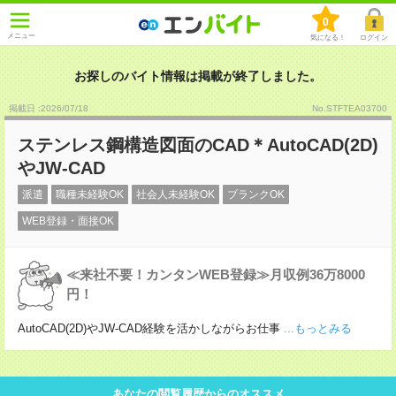
0
メニュー
気になる！
ログイン
お探しのバイト情報は掲載が終了しました。
掲載日 :2026
/
07
/
18
No.STFTEA03700
ステンレス鋼構造図面のCAD＊AutoCAD(2D)
やJW-CAD
派遣
職種未経験OK
社会人未経験OK
ブランクOK
WEB登録・面接OK
≪来社不要！カンタンWEB登録≫月収例36万8000
円！
AutoCAD(2D)やJW-CAD経験を活かしながらお仕事
...もっとみる
あなたの閲覧履歴からのオススメ