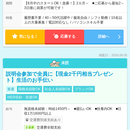
「できれば残業はしたくない」 など、ご希望を教えてください
【8月中のスタートOK！急募！】2カ月～ ■ご応募から最短2～
期間
ね。 ※Wワーク希望の方へ 今ご覧のお仕事で希望する勤務時間
3日後に就業が可能です！
と、もう1つのお仕事の勤務時間。 合計で週40時間を超える場
合は応募できません。
履歴書不要
/
40～50代活躍中
/
服装自由
/
シフト勤務
/
10名以
特徴
上の大量募集
/
電話対応なし
/
パソコンスキル不要
気になる！
応募する
詳細へ
掲載日：2026.08.05
未読
説明会参加で全員に【現金2千円相当プレゼン
ト】生活のお手伝い
派遣
職種未経験OK
社会人未経験OK
ブランクOK
WEB登録・面接OK
無資格未経験：時給1450円～ ■週払いOK ■扶養内OK ■日
給与
収1万1600円以上
交通費別途支給あり
交通費全額支給
交通費