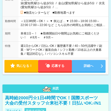
栄(愛知県)駅から徒歩5分
/
金山(愛知県)駅から徒歩5分
/
伏見
(愛知県)駅から徒歩5分
/
…
■物流センターなど ■勤務地選べます
＜1日3時間～OK！＞ ▼ 例えば… ▼ 15:00～18:00 15:00～
勤務時間
22:00 17:00～22:00 など こちら以外の時間もお気軽にご相談く
ださい！
単発1日～！ ★勤務開始日や期間はお気軽にご相談くださ
期間
い！ ＃8月～ ＃9月～
週1日からOK
/
日払いOK
/
履歴書不要
/
40～50代活躍中
/
副
特徴
業・WワークOK
/
服装自由
/
シフト勤務
/
10名以上の大量募
集
/
電話対応なし
/
パソコンスキル不要
気になる！
応募する
詳細へ
未読
高時給2000円☆1日4時間でOK！国際スポーツ
大会の受付スタッフ☆来社不要！日払いOK♪/N1
アルバイト
職種未経験OK