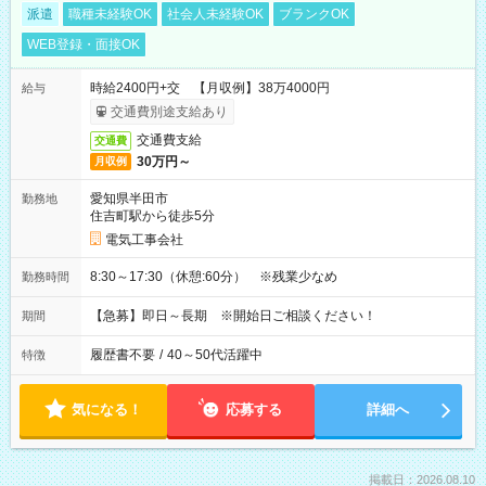
派遣
職種未経験OK
社会人未経験OK
ブランクOK
WEB登録・面接OK
時給2400円+交 【月収例】38万4000円
給与
交通費別途支給あり
交通費支給
交通費
30万円～
月収例
愛知県半田市
勤務地
住吉町駅から徒歩5分
電気工事会社
8:30～17:30（休憩:60分） ※残業少なめ
勤務時間
【急募】即日～長期 ※開始日ご相談ください！
期間
履歴書不要
/
40～50代活躍中
特徴
気になる！
応募する
詳細へ
掲載日：2026.08.10