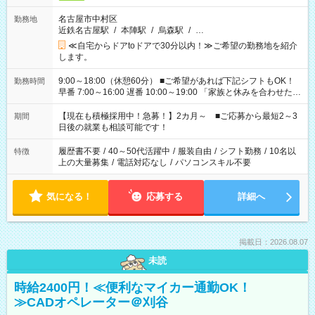
名古屋市中村区
勤務地
近鉄名古屋駅
/
本陣駅
/
烏森駅
/
…
≪自宅からドアtoドアで30分以内！≫ご希望の勤務地を紹介
します。
9:00～18:00（休憩60分） ■ご希望があれば下記シフトもOK！
勤務時間
早番 7:00～16:00 遅番 10:00～19:00 「家族と休みを合わせた
い」 「余裕を持って夕飯の準備がしたい」 「できれば残業はし
たくない」 など、ご希望を教えてくださいね。 ※Wワーク希望
【現在も積極採用中！急募！】2カ月～ ■ご応募から最短2～3
期間
の方へ 今ご覧のお仕事で希望する勤務時間と、もう1つのお仕事
日後の就業も相談可能です！
の勤務時間。 合計で週40時間を超える場合は応募できません。
履歴書不要
/
40～50代活躍中
/
服装自由
/
シフト勤務
/
10名以
特徴
上の大量募集
/
電話対応なし
/
パソコンスキル不要
気になる！
応募する
詳細へ
掲載日：2026.08.07
未読
時給2400円！≪便利なマイカー通勤OK！
≫CADオペレーター＠刈谷