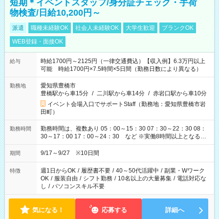
短期＊イベントスタッフ/身分証チェック・手荷
物検査/日給10,200円～
派遣
職種未経験OK
社会人未経験OK
大学生歓迎
ブランクOK
WEB登録・面接OK
時給1700円～2125円（一律交通費込）【収入例】6.3万円以上
給与
可能 時給1700円×7.5時間×5日間（勤務日数により異なる）
愛知県豊橋市
勤務地
豊橋駅から車15分
/
二川駅から車14分
/
赤岩口駅から車10分
イベント会場入口でサポートStaff（勤務地：愛知県豊橋市岩
田町）
勤務時間は、複数あり 05：00～15：30 07：30～22：30 08：
勤務時間
30～17：00 17：00～24：30 など ※実働8時間以上となる勤
務もあります。 【休憩】60分+他休憩あり 交替で取得します。
安全面に配慮しこまめな休憩があります。
9/17～9/27 ※10日間
期間
週1日からOK
/
履歴書不要
/
40～50代活躍中
/
副業・Wワーク
特徴
OK
/
服装自由
/
シフト勤務
/
10名以上の大量募集
/
電話対応な
し
/
パソコンスキル不要
気になる！
応募する
詳細へ