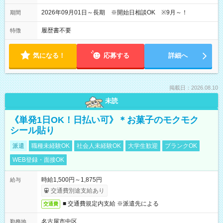
終了時間 17:30～18:00
2026年09月01日～長期 ※開始日相談OK ※9月～！
期間
履歴書不要
特徴
気になる！
応募する
詳細へ
掲載日：2026.08.10
未読
《単発1日OK！日払い可》＊お菓子のモクモク
シール貼り
派遣
職種未経験OK
社会人未経験OK
大学生歓迎
ブランクOK
WEB登録・面接OK
時給1,500円～1,875円
給与
交通費別途支給あり
■ 交通費規定内支給 ※派遣先による
交通費
名古屋市中区
勤務地