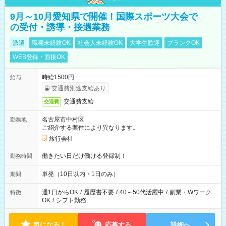
9月～10月愛知県で開催！国際スポーツ大会で
の受付・誘導・接遇業務
派遣
職種未経験OK
社会人未経験OK
大学生歓迎
ブランクOK
WEB登録・面接OK
時給1500円
給与
交通費別途支給あり
交通費支給
交通費
名古屋市中村区
勤務地
ご紹介する案件により異なります。
旅行会社
働きたい日だけ働ける登録制！
勤務時間
単発（10日以内・1日のみ）
期間
週1日からOK
/
履歴書不要
/
40～50代活躍中
/
副業・Wワーク
特徴
OK
/
シフト勤務
気になる！
応募する
詳細へ