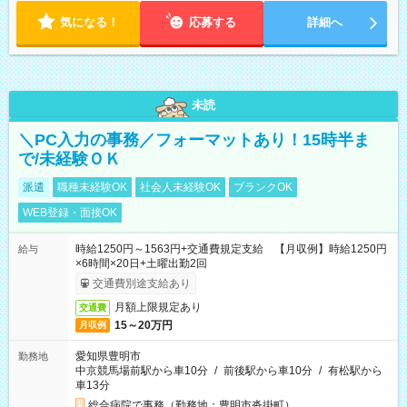
気になる！
応募する
詳細へ
未読
＼PC入力の事務／フォーマットあり！15時半ま
で/未経験ＯＫ
派遣
職種未経験OK
社会人未経験OK
ブランクOK
WEB登録・面接OK
時給1250円～1563円+交通費規定支給 【月収例】時給1250円
給与
×6時間×20日+土曜出勤2回
交通費別途支給あり
月額上限規定あり
交通費
15～20万円
月収例
愛知県豊明市
勤務地
中京競馬場前駅から車10分
/
前後駅から車10分
/
有松駅から
車13分
総合病院で事務（勤務地：豊明市沓掛町）