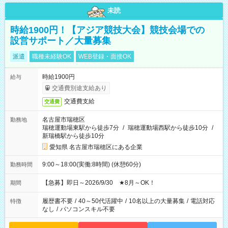
未読
時給1900円！【アジア競技大会】競技会場での
設営サポート／大量募集
派遣
職種未経験OK
WEB登録・面接OK
時給1900円
給与
交通費別途支給あり
交通費支給
交通費
名古屋市瑞穂区
勤務地
瑞穂運動場東駅から徒歩7分
/
瑞穂運動場西駅から徒歩10分
/
新瑞橋駅から徒歩10分
愛知県 名古屋市瑞穂区にある企業
9:00～18:00(実働:8時間) (休憩60分)
勤務時間
【急募】即日～2026/9/30 ★8月～OK！
期間
履歴書不要
/
40～50代活躍中
/
10名以上の大量募集
/
電話対応
特徴
なし
/
パソコンスキル不要