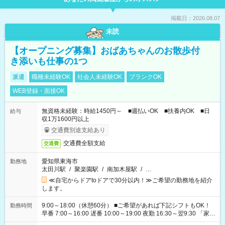
掲載日：2026.08.07
未読
【オープニング募集】おばあちゃんのお散歩付
き添いも仕事の1つ
派遣
職種未経験OK
社会人未経験OK
ブランクOK
WEB登録・面接OK
無資格未経験：時給1450円～ ■週払いOK ■扶養内OK ■日
給与
収1万1600円以上
交通費別途支給あり
交通費全額支給
交通費
愛知県東海市
勤務地
太田川駅
/
聚楽園駅
/
南加木屋駅
/
…
≪自宅からドアtoドアで30分以内！≫ご希望の勤務地を紹介
します。
9:00～18:00（休憩60分） ■ご希望があれば下記シフトもOK！
勤務時間
早番 7:00～16:00 遅番 10:00～19:00 夜勤 16:30～翌9:30 「家族
と休みを合わせたい」 「余裕を持って夕飯の準備がしたい」