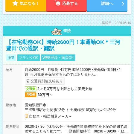
気になる！
応募する
詳細へ
掲載日：2026.08.10
未読
【在宅勤務OK】時給2600円！車通勤OK＊三河
豊田での通訳・翻訳
派遣
ブランクOK
WEB登録・面接OK
時給2600円 月収例 41万円 時給2600円×実働8h×週5日×4
給与
週 ※月収例を保証するものではありません。
交通費別途支給あり
1ヶ月3万円を上限として実費支給
交通費
30万円～
月収例
愛知県豊田市
勤務地
三河豊田駅から徒歩12分
/
土橋(愛知県)駅からバス20分
自動車・輸送機器メ－カ－
08:30-17:30（休憩60分）実働8時間 勤務時間を下記の範囲で調
勤務時間
整することも可能です。 ・勤務開始時間 08:30～09:00 ・勤務