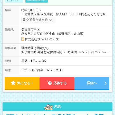
時給2,000円～
給与
＋交通費支給 ★交通費一部支給！ ┗1日500円を超えた分は全額
支給！ ※往復500円以内の方は自己負担となります ★日払い
交通費別途支給あり
OK！（規定あり） ┗働いたその日に現金GET♪ お仕事後はコン
ビニATMから 日払い分を引き落とせます！ 【試用期間】試用
名古屋市中区
勤務地
期間なし
愛知県名古屋市中区金山（最寄り駅：金山駅）
株式会社ワンベルウッズ
勤務時間は指定なし
勤務時間
変形労働時間制 想定労働時間170時間/月 ☆シフト例 ＊8/15～
10/26 全日共通 08：00～12：00 17：00～21：00 ＊8/31
～9/19のみ下記シフトもあります！ 12：00～16：00 ＊9/6～
単発・1日のみOK
期間
10/6、10/11～26のみ下記シフトもあります！ 07：00～11：
00
日払いOK / 副業・WワークOK
特徴
気になる！
応募する
詳細へ
未読