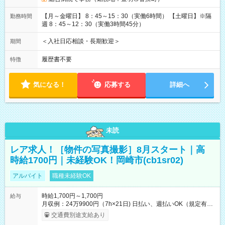
【月～金曜日】 8：45～15：30（実働6時間） 【土曜日】※隔
勤務時間
週 8：45～12：30（実働3時間45分）
＜入社日応相談・長期歓迎＞
期間
履歴書不要
特徴
気になる！
応募する
詳細へ
未読
レア求人！［物件の写真撮影］8月スタート｜高
時給1700円｜未経験OK！岡崎市(cb1sr02)
アルバイト
職種未経験OK
時給1,700円～1,700円
給与
月収例：24万9900円（7h×21日) 日払い、週払いOK（規定有
り） 【試用期間】試用期間なし
交通費別途支給あり