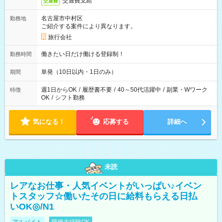
交通費支給
交通費
名古屋市中村区
勤務地
ご紹介する案件により異なります。
旅行会社
働きたい日だけ働ける登録制！
勤務時間
単発（10日以内・1日のみ）
期間
週1日からOK
/
履歴書不要
/
40～50代活躍中
/
副業・Wワーク
特徴
OK
/
シフト勤務
気になる！
応募する
詳細へ
未読
レアなお仕事・人気イベントがいっぱい♪イベン
トスタッフ☆働いたその日に給料もらえる日払
いOK◎/N1