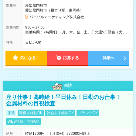
愛知県岡崎市
勤務地
愛知県岡崎市（最寄り駅：東岡崎）
パーソルマーケティング株式会社
930～17:30
勤務時間
実働時間：7時間/日 ・月、木、金、土、日の週5日勤務（火、水
は固定休です／夏季、年末年始等、長期休暇有り！） ・ワンシ
フト！ 残業ほぼナシ（0～5h/月）
日払いOK
特徴
気になる！
応募する
詳細へ
未読
座り仕事！高時給！平日休み！日勤のお仕事！
金属材料の目視検査
派遣
職種未経験OK
社会人未経験OK
ブランクOK
WEB登録・面接OK
時給1700円 【月収例】272000円以上
給与