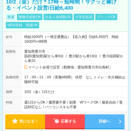
10/2（金）だけ＊17時～短時間！サクッと稼げ
る・イベント設営/日給6,400
派遣
職種未経験OK
社会人未経験OK
大学生歓迎
ブランクOK
WEB登録・面接OK
時給1600円（一律交通費込）【収入例】日給6,400円 時給
給与
1600円×4時間
愛知県豊川市
勤務地
国府(愛知県)駅から車9分
/
豊川駅から車19分
/
豊川稲荷駅か
ら車20
イベント会場で設営（勤務地：愛知県豊川市白鳥町）
17：00～21：00（実働4時間） 休憩 なし トイレ・水分補給は
勤務時間
随時可能
10/2（金）1日だけ
期間
週1日からOK
/
履歴書不要
/
副業・WワークOK
/
服装自由
/
電
特徴
話対応なし
/
パソコンスキル不要
気になる！
応募する
詳細へ