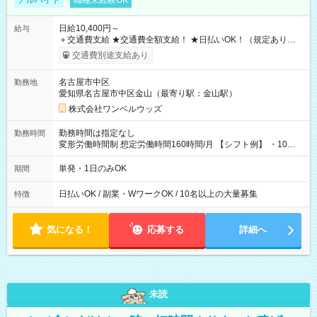
アルバイト
職種未経験OK
日給10,400円～
給与
＋交通費支給 ★交通費全額支給！ ★日払いOK！（規定あり） ┗
働いたその日に現金GET♪ お仕事後はコンビニATMから 日払
交通費別途支給あり
い分を引き落とせます！ 【試用期間】試用期間なし
名古屋市中区
勤務地
愛知県名古屋市中区金山（最寄り駅：金山駅）
株式会社ワンベルウッズ
勤務時間は指定なし
勤務時間
変形労働時間制 想定労働時間160時間/月 【シフト例】 ・10：
00～20：00
単発・1日のみOK
期間
日払いOK / 副業・WワークOK / 10名以上の大量募集
特徴
気になる！
応募する
詳細へ
未読