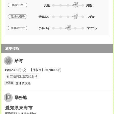
男女比率
女性
男性
職場の様子
活気あり
しずか
仕事の仕方
テキパキ
コツコツ
募集情報
給与
時給2300円+交 【月収例】36万8000円
交通費別途支給あり
交通費支給
交通費
勤務地
愛知県東海市
聚楽園駅より徒歩15分