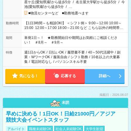
星ケ丘(愛知県)駅から徒歩5分
/
名古屋大学駅から徒歩5分
/
今
池(愛知県)駅から徒歩5分
/
…
■物流センターなど ■勤務地選べます
【1日3時間～も相談OK!】 ＜シフト例＞ 9:00～12:00 10:00～
勤務時間
15:00 12:00～17:00 18:00～21:00 など こちら以外の時間帯も
お気軽にご相談ください！
単発1日～！ ★勤務開始日や期間はお気軽にご相談くださ
期間
い！ ＃8月～ ＃9月～
週1日からOK
/
日払いOK
/
履歴書不要
/
40～50代活躍中
/
副
特徴
業・WワークOK
/
服装自由
/
シフト勤務
/
10名以上の大量募
集
/
電話対応なし
/
パソコンスキル不要
気になる！
応募する
詳細へ
掲載日：2026.08.07
未読
早めに決める！1日OK！日給21000円／アジア
競技大会イベントスタッフ
アルバイト
職種未経験OK
社会人未経験OK
大学生歓迎