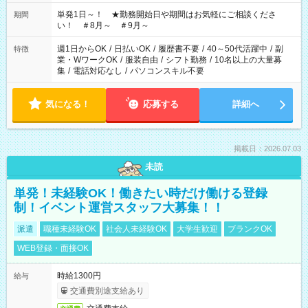
ださい！
単発1日～！ ★勤務開始日や期間はお気軽にご相談くださ
期間
い！ ＃8月～ ＃9月～
週1日からOK
/
日払いOK
/
履歴書不要
/
40～50代活躍中
/
副
特徴
業・WワークOK
/
服装自由
/
シフト勤務
/
10名以上の大量募
集
/
電話対応なし
/
パソコンスキル不要
気になる！
応募する
詳細へ
掲載日：2026.07.03
未読
単発！未経験OK！働きたい時だけ働ける登録
制！イベント運営スタッフ大募集！！
派遣
職種未経験OK
社会人未経験OK
大学生歓迎
ブランクOK
WEB登録・面接OK
時給1300円
給与
交通費別途支給あり