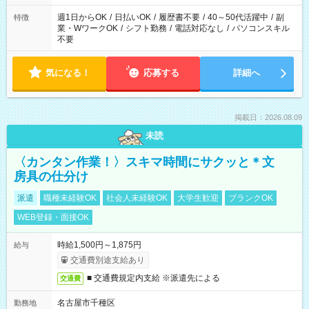
週1日からOK
/
日払いOK
/
履歴書不要
/
40～50代活躍中
/
副
特徴
業・WワークOK
/
シフト勤務
/
電話対応なし
/
パソコンスキル
不要
気になる！
応募する
詳細へ
掲載日：2026.08.09
未読
〈カンタン作業！〉スキマ時間にサクッと＊文
房具の仕分け
派遣
職種未経験OK
社会人未経験OK
大学生歓迎
ブランクOK
WEB登録・面接OK
時給1,500円～1,875円
給与
交通費別途支給あり
■ 交通費規定内支給 ※派遣先による
交通費
名古屋市千種区
勤務地