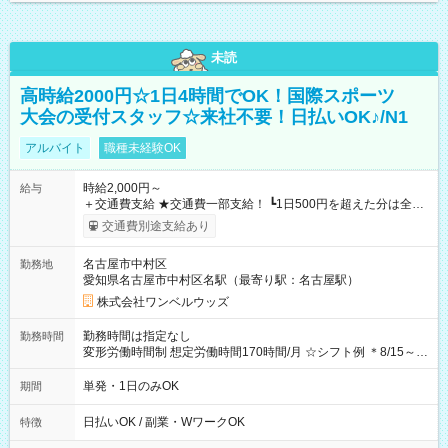
未読
高時給2000円☆1日4時間でOK！国際スポーツ
大会の受付スタッフ☆来社不要！日払いOK♪/N1
アルバイト
職種未経験OK
時給2,000円～
給与
＋交通費支給 ★交通費一部支給！ ┗1日500円を超えた分は全額
支給！ ※往復500円以内の方は自己負担となります ★日払い
交通費別途支給あり
OK！（規定あり） ┗働いたその日に現金GET♪ お仕事後はコン
ビニATMから 日払い分を引き落とせます！ 【試用期間】試用
名古屋市中村区
勤務地
期間なし
愛知県名古屋市中村区名駅（最寄り駅：名古屋駅）
株式会社ワンベルウッズ
勤務時間は指定なし
勤務時間
変形労働時間制 想定労働時間170時間/月 ☆シフト例 ＊8/15～
10/26 全日共通 08：00～12：00 17：00～21：00 ＊8/31
～9/19のみ下記シフトもあります！ 12：00～16：00 ＊9/6～
単発・1日のみOK
期間
10/6、10/11～26のみ下記シフトもあります！ 07：00～11：
00
日払いOK / 副業・WワークOK
特徴