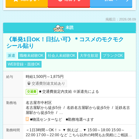
掲載日：2026.08.09
未読
《単発1日OK！日払い可》＊コスメのモクモク
シール貼り
派遣
職種未経験OK
社会人未経験OK
大学生歓迎
ブランクOK
WEB登録・面接OK
時給1,500円～1,875円
給与
交通費別途支給あり
■ 交通費規定内支給 ※派遣先による
交通費
名古屋市中村区
勤務地
名古屋駅から徒歩5分
/
名鉄名古屋駅から徒歩5分
/
近鉄名古
屋駅から徒歩5分
/
…
■物流センターなど ■勤務地選べます
＜1日3時間～OK！＞ ▼ 例えば… ▼ 15:00～18:00 15:00～
勤務時間
22:00 17:00～22:00 など こちら以外の時間もお気軽にご相談く