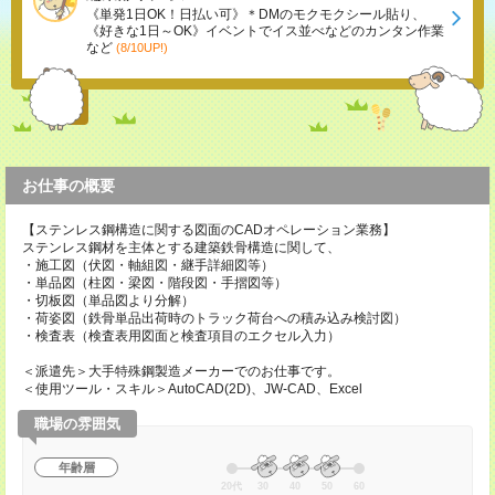
《単発1日OK！日払い可》＊DMのモクモクシール貼り、
《好きな1日～OK》イベントでイス並べなどのカンタン作業
など
(8/10UP!)
お仕事の概要
【ステンレス鋼構造に関する図面のCADオペレーション業務】
ステンレス鋼材を主体とする建築鉄骨構造に関して、
・施工図（伏図・軸組図・継手詳細図等）
・単品図（柱図・梁図・階段図・手摺図等）
・切板図（単品図より分解）
・荷姿図（鉄骨単品出荷時のトラック荷台への積み込み検討図）
・検査表（検査表用図面と検査項目のエクセル入力）
＜派遣先＞大手特殊鋼製造メーカーでのお仕事です。
＜使用ツール・スキル＞AutoCAD(2D)、JW-CAD、Excel
職場の雰囲気
年齢層
20代
30
40
50
60