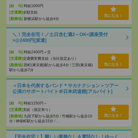
[給 与]
時給1600円
[交通費]
全額支給
気になる！
[勤務地]
新横浜駅から徒歩4分
＼！完全在宅！／土日含む週2～OK<講座受付
>@2400円[派遣]
[給 与]
時給2400円＋交
[交通費]
交通費実費支給（当社規定あり）
気になる！
[勤務地]
田町(東京都)駅から徒歩4分
/
三田(東京都)
駅から徒歩7分
＜日本を代表するバンド＊サカナクション＞ツアー
公演のサポートバイト＠日本武道館[アルバイト]
[給 与]
時給1250円～
[交通費]
支給（規定有り）
気になる！
[勤務地]
九段下駅から徒歩5分
/
竹橋駅から徒歩10
分
/
神保町駅から徒歩15分
/
…
【完全在宅！】難しい業務なし＆電話なし！ゆっく