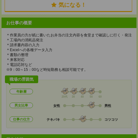
気になる！
お仕事の概要
＊作業員の方が紙に書いたお弁当の注文内容を食堂まで確認しに行く・発注
＊工場内の消耗品発注
＊請求書内容の入力
＊Excelへの各種データ入力
＊書類の整理
＊来客対応
＊電話応対など
※9：00～15：00など時短勤務も相談可能です。
職場の雰囲気
年齢層
20代
30
40
50
60
男女比率
女性
男性
仕事の仕方
テキパキ
コツコツ