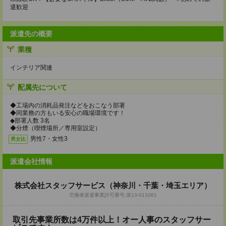
遣歓迎
派遣先の概要
業種
インテリア関連
配属先について
◆工場内の消耗品発注などをおこなう部署
◆同業務の方もいる安心の職場環境です！
◆部署人数 3名
◆分煙（喫煙場所／専用室設定）
男性7・女性3
男女比
派遣会社情報
株式会社スタッフサービス（神奈川・千葉・埼玉エリア）
労働者派遣事業許可番号:派13-011061
取引先事業所数は4万件以上！オー人事のスタッフサー