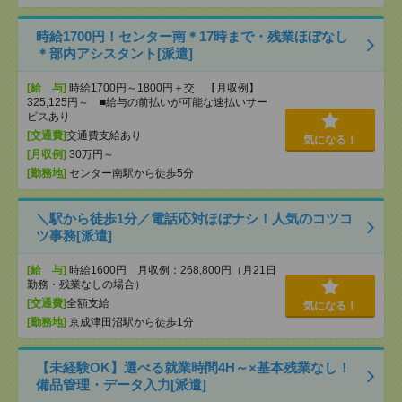
時給1700円！センター南＊17時まで・残業ほぼなし
＊部内アシスタント[派遣]
[給 与]
時給1700円～1800円＋交 【月収例】
325,125円～ ■給与の前払いが可能な速払いサー
ビスあり
[交通費]
交通費支給あり
気になる！
[月収例]
30万円～
[勤務地]
センター南駅から徒歩5分
＼駅から徒歩1分／電話応対ほぼナシ！人気のコツコ
ツ事務[派遣]
[給 与]
時給1600円 月収例：268,800円（月21日
勤務・残業なしの場合）
[交通費]
全額支給
気になる！
[勤務地]
京成津田沼駅から徒歩1分
【未経験OK】選べる就業時間4H～×基本残業なし！
備品管理・データ入力[派遣]