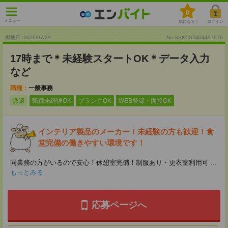
0
メニュー
気になる！
ログイン
掲載日 :2026
/
07
/
29
No.SSKCS2404407670
17時まで＊未経験スタートOK＊データ入力
など
職種：
一般事務
派遣
職種未経験OK
ブランクOK
WEB登録・面接OK
インテリア製品のメーカー！未経験の方も歓迎！食
堂完備の働きやすい環境です！
同業務の方がいるので安心！休憩室完備！制服あり・更衣室利用可
...
もっとみる
応募ページへ