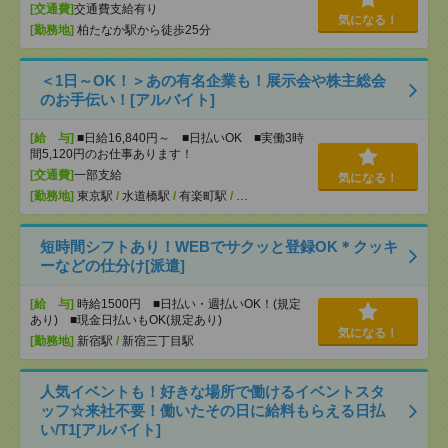
[交通費]
交通費支給有り
気になる！
[勤務地]
柏たなか駅から徒歩25分
＜1日～OK！＞あの有名企業も！展示会や株主総会
のお手伝い！[アルバイト]
[給 与]
■日給16,840円～ ■日払いOK ■実働3時
間5,120円のお仕事あります！
[交通費]
一部支給
気になる！
[勤務地]
東京駅
/
水道橋駅
/
有楽町駅
/
…
短時間シフトあり！WEBでサクッと登録OK＊クッキ
ーなどの仕分け[派遣]
[給 与]
時給1500円 ■日払い・週払いOK！(規定
あり) ■現金日払いもOK(規定あり)
気になる！
[勤務地]
新宿駅
/
新宿三丁目駅
人気イベントも！好きな場所で働けるイベントスタ
ッフ☆来社不要！働いたその日に給料もらえる日払
い/T1[アルバイト]