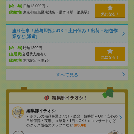
[給 与]
日給13,000円～
[勤務地]
東京都豊島区南池袋（最寄り駅：池袋駅）
気になる！
座り仕事！給与即払いOK！土日休み！出荷・梱包作
業など[派遣]
[給 与]
時給1300円
[交通費]
交通費支給有り
気になる！
[勤務地]
求名駅から車9分
すべて見る
編集部イチオシ
＜ホテルの備品を運ぶだけ＞単発・短時間～OK／安心の
日給保障＊夜勤、＜単発＊1日～OK！＞コンサートなど
のグッズ販売スタッフ＊など
(8/6UP!)