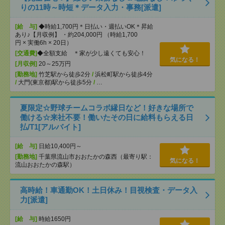
りの11時～時短＊データ入力・事務[派遣]
[給 与]
◆時給1,700円＊日払い・週払いOK＊昇給
あり♪【月収例】 ・約204,000円 （時給1,700
円 × 実働6h × 20日）
[交通費]
◆全額支給 ＊家が少し遠くても安心！
気になる！
[月収例]
20～25万円
[勤務地]
竹芝駅から徒歩2分
/
浜松町駅から徒歩4分
/
大門(東京都)駅から徒歩5分
/
…
夏限定☆野球チームコラボ縁日など！好きな場所で
働ける☆来社不要！働いたその日に給料もらえる日
払/T1[アルバイト]
[給 与]
日給10,400円～
[勤務地]
千葉県流山市おおたかの森西（最寄り駅：
気になる！
流山おおたかの森駅）
高時給！車通勤OK！土日休み！目視検査・データ入
力[派遣]
[給 与]
時給1650円