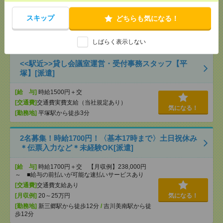
[給 与]
時給1500円 月収例 96,000円+残業代
スキップ
[交通費]
全額支給
どちらも気になる！
[月収例]
5～10万円
気になる！
[勤務地]
芝山千代田駅から車17分
しばらく表示しない
<<駅近>>貸し会議室運営・受付事務スタッフ【平
塚】[派遣]
[給 与]
時給1500円＋交
[交通費]
交通費実費支給（当社規定あり）
気になる！
[勤務地]
平塚駅から徒歩3分
2名募集！時給1700円！〈基本17時まで〉土日祝休み
＊伝票入力など＊未経験OK[派遣]
[給 与]
時給1700円＋交 【月収例】238,000円
～ ■給与の前払いが可能な速払いサービスあり
[交通費]
交通費支給あり
[月収例]
20～25万円
気になる！
[勤務地]
新三郷駅から徒歩12分
/
吉川美南駅から徒
歩12分