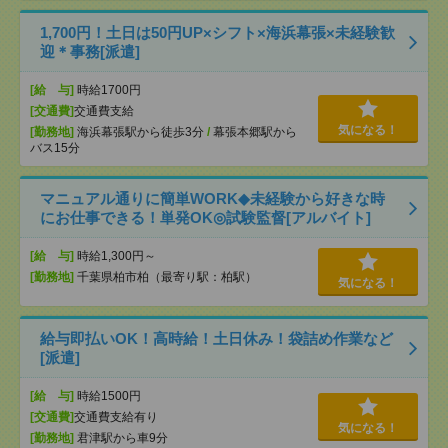
1,700円！土日は50円UP×シフト×海浜幕張×未経験歓
迎＊事務[派遣]
[給 与]
時給1700円
[交通費]
交通費支給
気になる！
[勤務地]
海浜幕張駅から徒歩3分
/
幕張本郷駅から
バス15分
マニュアル通りに簡単WORK◆未経験から好きな時
にお仕事できる！単発OK◎試験監督[アルバイト]
[給 与]
時給1,300円～
[勤務地]
千葉県柏市柏（最寄り駅：柏駅）
気になる！
給与即払いOK！高時給！土日休み！袋詰め作業など
[派遣]
[給 与]
時給1500円
[交通費]
交通費支給有り
気になる！
[勤務地]
君津駅から車9分