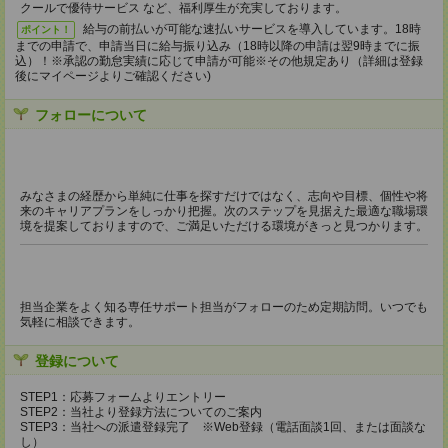
クールで優待サービス など、福利厚生が充実しております。
給与の前払いが可能な速払いサービスを導入しています。18時
ポイント！
までの申請で、申請当日に給与振り込み（18時以降の申請は翌9時までに振
込）！※承認の勤怠実績に応じて申請が可能※その他規定あり（詳細は登録
後にマイページよりご確認ください)
フォローについて
みなさまの経歴から単純に仕事を探すだけではなく、志向や目標、個性や将
来のキャリアプランをしっかり把握。次のステップを見据えた最適な職場環
境を提案しておりますので、ご満足いただける環境がきっと見つかります。
担当企業をよく知る専任サポート担当がフォローのため定期訪問。いつでも
気軽に相談できます。
登録について
STEP1：応募フォームよりエントリー
STEP2：当社より登録方法についてのご案内
STEP3：当社への派遣登録完了 ※Web登録（電話面談1回、または面談な
し）