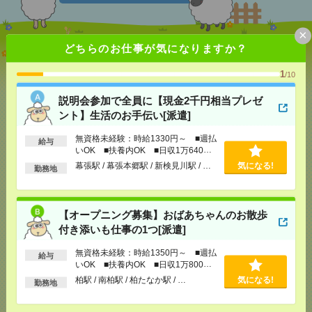
×
どちらのお仕事が気になりますか？
説明会参加で全員に【現金2千円相当プレゼント】生
活のお手伝い[派遣]
1
/10
[給 与]
無資格未経験：時給1330円～ ■週払い
説明会参加で全員に【現金2千円相当プレゼ
OK ■扶養内OK ■日収1万640円以上
ント】生活のお手伝い[派遣]
[交通費]
交通費全額支給
気になる！
[勤務地]
幕張駅
/
幕張本郷駅
/
新検見川駅
/
…
無資格未経験：時給1330円～ ■週払
給与
いOK ■扶養内OK ■日収1万640円
以上
【オープニング募集】おばあちゃんのお散歩付き添
幕張駅 / 幕張本郷駅 / 新検見川駅 / …
気になる!
勤務地
いも仕事の1つ[派遣]
[給 与]
無資格未経験：時給1350円～ ■週払い
【オープニング募集】おばあちゃんのお散歩
OK ■扶養内OK ■日収1万800円以上
付き添いも仕事の1つ[派遣]
[交通費]
交通費全額支給
気になる！
[勤務地]
柏駅
/
南柏駅
/
柏たなか駅
/
…
無資格未経験：時給1350円～ ■週払
給与
いOK ■扶養内OK ■日収1万800円
以上
柏駅 / 南柏駅 / 柏たなか駅 / …
気になる!
【1500円】車通勤OK！長期！一般事務！残業ほぼな
勤務地
し！1日4時間[派遣]