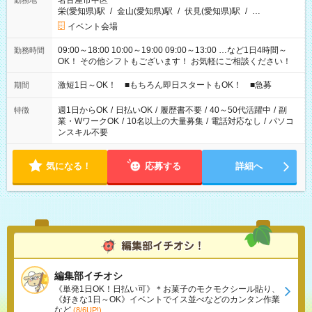
名古屋市中区
勤務地
栄(愛知県)駅
/
金山(愛知県)駅
/
伏見(愛知県)駅
/
…
イベント会場
09:00～18:00 10:00～19:00 09:00～13:00 …など1日4時間～
勤務時間
OK！ その他シフトもございます！ お気軽にご相談ください！
激短1日～OK！ ■もちろん即日スタートもOK！ ■急募
期間
週1日からOK
/
日払いOK
/
履歴書不要
/
40～50代活躍中
/
副
特徴
業・WワークOK
/
10名以上の大量募集
/
電話対応なし
/
パソコ
ンスキル不要
気になる！
応募する
詳細へ
編集部イチオシ
《単発1日OK！日払い可》＊お菓子のモクモクシール貼り、
《好きな1日～OK》イベントでイス並べなどのカンタン作業
など
(8/6UP!)