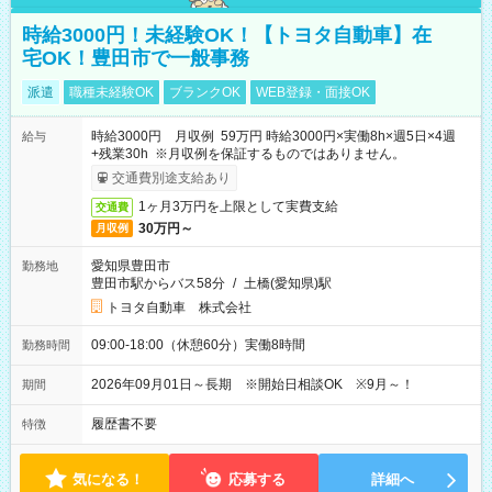
時給3000円！未経験OK！【トヨタ自動車】在
宅OK！豊田市で一般事務
派遣
職種未経験OK
ブランクOK
WEB登録・面接OK
時給3000円 月収例 59万円 時給3000円×実働8h×週5日×4週
給与
+残業30h ※月収例を保証するものではありません。
交通費別途支給あり
1ヶ月3万円を上限として実費支給
交通費
30万円～
月収例
愛知県豊田市
勤務地
豊田市駅からバス58分
/
土橋(愛知県)駅
トヨタ自動車 株式会社
09:00-18:00（休憩60分）実働8時間
勤務時間
2026年09月01日～長期 ※開始日相談OK ※9月～！
期間
履歴書不要
特徴
気になる！
応募する
詳細へ