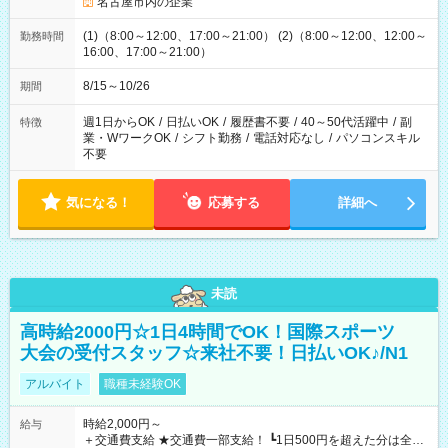
名古屋市内の企業
(1)（8:00～12:00、17:00～21:00） (2)（8:00～12:00、12:00～
勤務時間
16:00、17:00～21:00）
8/15～10/26
期間
週1日からOK
/
日払いOK
/
履歴書不要
/
40～50代活躍中
/
副
特徴
業・WワークOK
/
シフト勤務
/
電話対応なし
/
パソコンスキル
不要
気になる！
応募する
詳細へ
未読
高時給2000円☆1日4時間でOK！国際スポーツ
大会の受付スタッフ☆来社不要！日払いOK♪/N1
アルバイト
職種未経験OK
時給2,000円～
給与
＋交通費支給 ★交通費一部支給！ ┗1日500円を超えた分は全額