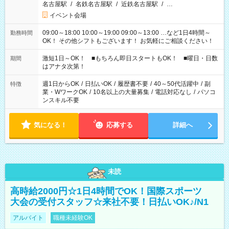
名古屋駅
/
名鉄名古屋駅
/
近鉄名古屋駅
/
…
イベント会場
09:00～18:00 10:00～19:00 09:00～13:00 …など1日4時間～
勤務時間
OK！ その他シフトもございます！ お気軽にご相談ください！
激短1日～OK！ ■もちろん即日スタートもOK！ ■曜日・日数
期間
はアナタ次第！
週1日からOK
/
日払いOK
/
履歴書不要
/
40～50代活躍中
/
副
特徴
業・WワークOK
/
10名以上の大量募集
/
電話対応なし
/
パソコ
ンスキル不要
気になる！
応募する
詳細へ
未読
高時給2000円☆1日4時間でOK！国際スポーツ
大会の受付スタッフ☆来社不要！日払いOK♪/N1
アルバイト
職種未経験OK