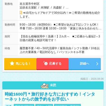
名古屋市中村区
勤務地
近鉄名古屋駅
/
本陣駅
/
烏森駅
/
…
≪自宅からドアtoドアで30分以内！≫ご希望の勤務地を紹介
します。
9:00～18:00（休憩60分） ■ご希望があれば下記シフトもOK！
勤務時間
早番 7:00～16:00 遅番 10:00～19:00 「家族と休みを合わせた
い」 「余裕を持って夕飯の準備がしたい」 「できれば残業はし
たくない」 など、ご希望を教えてくださいね。 ※Wワーク希望
【現在も積極採用中！急募！】2カ月～ ■ご応募から最短2～3
期間
の方へ 今ご覧のお仕事で希望する勤務時間と、もう1つのお仕事
日後の就業も相談可能です！
の勤務時間。 合計で週40時間を超える場合は応募できません。
履歴書不要
/
40～50代活躍中
/
服装自由
/
シフト勤務
/
10名以
特徴
上の大量募集
/
電話対応なし
/
パソコンスキル不要
気になる！
応募する
詳細へ
掲載日：2026.08.06
未読
時給1600円＊旅行好きな方におすすめ！インタ
ーネットからの旅予約をお手伝い