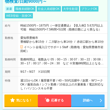
物検査/日給9000円～
派遣
職種未経験OK
社会人未経験OK
大学生歓迎
ブランクOK
WEB登録・面接OK
時給1500円～1875円（一律交通費込）【収入例】5.6万円以上
給与
可能 時給1500円×7.5時間×5日間（勤務日数により異なる）
愛知県豊橋市
勤務地
豊橋駅から車15分
/
二川駅から車14分
/
赤岩口駅から車10分
イベント会場入口でサポートStaff（勤務地：愛知県豊橋市岩
田町）
勤務時間は、複数あり 05：00～15：30 07：30～22：30 08：
勤務時間
30～17：00 17：00～24：30 など ※実働8時間以上となる勤
務もあります。 【休憩】60分+他休憩あり 交替で取得します。
安全面に配慮しこまめな休憩があります。
9/17～9/27 ※10日間
期間
週1日からOK
/
履歴書不要
/
40～50代活躍中
/
副業・Wワーク
特徴
OK
/
服装自由
/
シフト勤務
/
10名以上の大量募集
/
電話対応な
し
/
パソコンスキル不要
気になる！
応募する
詳細へ