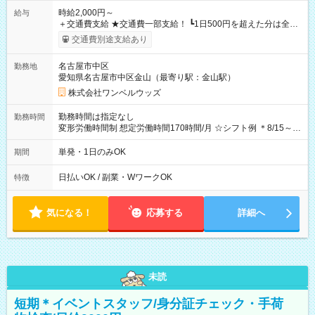
時給2,000円～
給与
＋交通費支給 ★交通費一部支給！ ┗1日500円を超えた分は全額
支給！ ※往復500円以内の方は自己負担となります ★日払い
交通費別途支給あり
OK！（規定あり） ┗働いたその日に現金GET♪ お仕事後はコン
ビニATMから 日払い分を引き落とせます！ 【試用期間】試用
名古屋市中区
勤務地
期間なし
愛知県名古屋市中区金山（最寄り駅：金山駅）
株式会社ワンベルウッズ
勤務時間は指定なし
勤務時間
変形労働時間制 想定労働時間170時間/月 ☆シフト例 ＊8/15～
10/26 全日共通 08：00～12：00 17：00～21：00 ＊8/31
～9/19のみ下記シフトもあります！ 12：00～16：00 ＊9/6～
単発・1日のみOK
期間
10/6、10/11～26のみ下記シフトもあります！ 07：00～11：
00
日払いOK / 副業・WワークOK
特徴
気になる！
応募する
詳細へ
未読
短期＊イベントスタッフ/身分証チェック・手荷