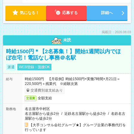
気になる！
応募する
詳細へ
掲載日：2026.08.03
未読
時給1500円＊【2名募集！】開始1週間以内でほ
ぼ在宅！電話なし事務＠名駅
派遣
WEB登録・面接OK
時給1500円 【月収例】時給1500円×実働7時間×月21日＝
給与
220,500円＋残業代 ※経験次第
交通費別途支給あり
全額支給
交通費
名古屋市中村区
勤務地
名古屋駅から徒歩2分
/
近鉄名古屋駅から徒歩2分
/
名鉄名古
屋駅から徒歩2分
【大手コンサル会社グループ★】グループ企業の事務代行を
行っています