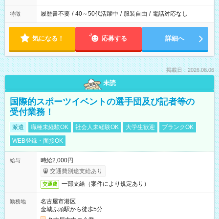
履歴書不要
/
40～50代活躍中
/
服装自由
/
電話対応なし
特徴
気になる！
応募する
詳細へ
掲載日：2026.08.06
未読
国際的スポーツイベントの選手団及び記者等の
受付業務！
派遣
職種未経験OK
社会人未経験OK
大学生歓迎
ブランクOK
WEB登録・面接OK
時給2,000円
給与
交通費別途支給あり
一部支給（案件により規定あり）
交通費
名古屋市港区
勤務地
金城ふ頭駅から徒歩5分