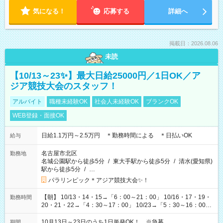
気になる！
応募する
詳細へ
掲載日：2026.08.06
未読
【10/13～23✨】最大日給25000円／1日OK／ア
ジア競技大会のスタッフ！
アルバイト
職種未経験OK
社会人未経験OK
ブランクOK
WEB登録・面接OK
日給1.1万円～2.5万円 ＊勤務時間による ＊日払いOK
給与
名古屋市北区
勤務地
名城公園駅から徒歩5分
/
東大手駅から徒歩5分
/
清水(愛知県)
駅から徒歩5分
/
…
パラリンピック＊アジア競技大会✨！
【朝】 10/13・14・15→「6：00～21：00」 10/16・17・19・
勤務時間
20・21・22→「4：30～17：00」 10/23→「5：30～16：00」
【夕方】 10/16・17・19～21→「17：00～26：00」
10/22→「17：00～24：30」 10/23→「16：00～23：00」 ＊
10月13日～23日のうち1日単発OK！ ※急募
期間