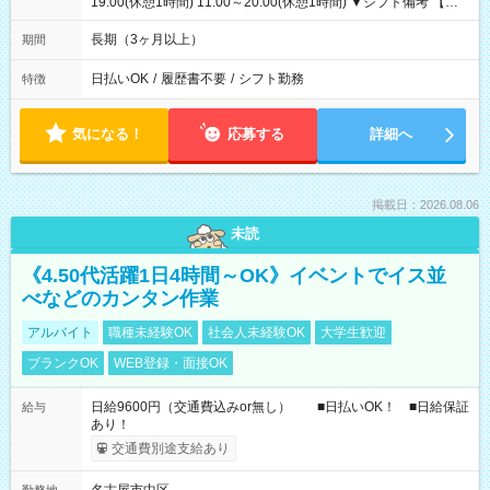
19:00(休憩1時間) 11:00～20:00(休憩1時間) ▼シフト備考 【長
期休暇シフト】長期休暇：振り替え出勤なし（したい方相談
OK）年末年始：毎年11月に決定（基本は長期休暇になりま
長期（3ヶ月以上）
期間
す:2025年度実績：12/26～1/5）GW：暦通り（休み希望あれば
受付可）夏季休暇（お盆）：暦通り（休み希望あれば受付可）
日払いOK
/
履歴書不要
/
シフト勤務
特徴
気になる！
応募する
詳細へ
掲載日：2026.08.06
未読
《4.50代活躍1日4時間～OK》イベントでイス並
べなどのカンタン作業
アルバイト
職種未経験OK
社会人未経験OK
大学生歓迎
ブランクOK
WEB登録・面接OK
日給9600円（交通費込みor無し） ■日払いOK！ ■日給保証
給与
あり！
交通費別途支給あり