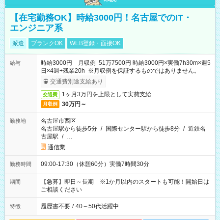
【在宅勤務OK】時給3000円！名古屋でのIT・
エンジニア系
派遣
ブランクOK
WEB登録・面接OK
時給3000円 月収例 51万7500円 時給3000円×実働7h30m×週5
給与
日×4週+残業20h ※月収例を保証するものではありません。
交通費別途支給あり
1ヶ月3万円を上限として実費支給
交通費
30万円～
月収例
名古屋市西区
勤務地
名古屋駅から徒歩5分
/
国際センター駅から徒歩8分
/
近鉄名
古屋駅
/
…
通信業
09:00-17:30（休憩60分）実働7時間30分
勤務時間
【急募】即日～長期 ※1か月以内のスタートも可能！開始日は
期間
ご相談ください
履歴書不要
/
40～50代活躍中
特徴