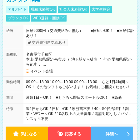
アルバイト
職種未経験OK
社会人未経験OK
大学生歓迎
ブランクOK
WEB登録・面接OK
日給9600円（交通費込みor無し） ■日払いOK！ ■日給保証
給与
あり！
交通費別途支給あり
名古屋市千種区
勤務地
本山(愛知県)駅から徒歩
/
池下駅から徒歩
/
今池(愛知県)駅か
ら徒歩
/
…
イベント会場
09:00～18:00 10:00～19:00 09:00～13:00 …など1日4時間～
勤務時間
OK！ その他シフトもございます！ お気軽にご相談ください！
激短1日～OK！ ■もちろん即日スタートもOK！ ■急募
期間
週1日からOK
/
日払いOK
/
履歴書不要
/
40～50代活躍中
/
副
特徴
業・WワークOK
/
10名以上の大量募集
/
電話対応なし
/
パソコ
ンスキル不要
気になる！
応募する
詳細へ