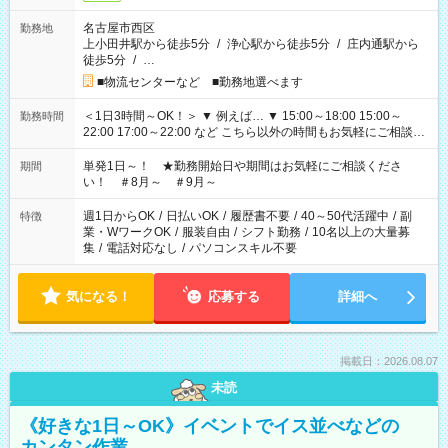
名古屋市西区
勤務地
上小田井駅から徒歩5分
/
浄心駅から徒歩5分
/
庄内通駅から
徒歩5分
/
…
■物流センターなど ■勤務地選べます
＜1日3時間～OK！＞ ▼ 例えば… ▼ 15:00～18:00 15:00～
勤務時間
22:00 17:00～22:00 など こちら以外の時間もお気軽にご相談く
ださい！
単発1日～！ ★勤務開始日や期間はお気軽にご相談くださ
期間
い！ ＃8月～ ＃9月～
週1日からOK
/
日払いOK
/
履歴書不要
/
40～50代活躍中
/
副
特徴
業・WワークOK
/
服装自由
/
シフト勤務
/
10名以上の大量募
集
/
電話対応なし
/
パソコンスキル不要
気になる！
応募する
詳細へ
掲載日：2026.08.07
未読
《好きな1日～OK》イベントでイス並べなどの
カンタン作業