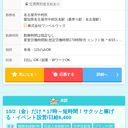
支給！ ※往復500円以内の方は自己負担となります ★日払い
交通費別途支給あり
OK！（規定あり） ┗働いたその日に現金GET♪ お仕事後はコン
ビニATMから 日払い分を引き落とせます！ 【試用期間】試用
名古屋市中村区
勤務地
期間なし
愛知県名古屋市中村区名駅（最寄り駅：名古屋駅）
株式会社ワンベルウッズ
勤務時間は指定なし
勤務時間
変形労働時間制 想定労働時間170時間/月 ☆シフト例 ＊8/15～
10/26 全日共通 08：00～12：00 17：00～21：00 ＊8/31
～9/19のみ下記シフトもあります！ 12：00～16：00 ＊9/6～
単発・1日のみOK
期間
10/6、10/11～26のみ下記シフトもあります！ 07：00～11：
00
日払いOK / 副業・WワークOK
特徴
気になる！
応募する
詳細へ
未読
10/2（金）だけ＊17時～短時間！サクッと稼げ
る・イベント設営/日給6,400
派遣
職種未経験OK
社会人未経験OK
大学生歓迎
ブランクOK