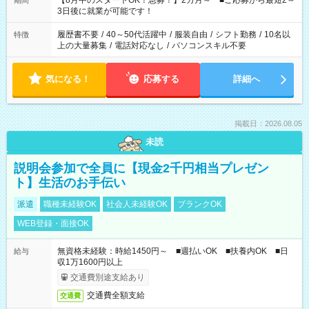
【8月中のスタートOK！急募！】2カ月～ ■ご応募から最短2～
期間
ね。 ※Wワーク希望の方へ 今ご覧のお仕事で希望する勤務時間
3日後に就業が可能です！
と、もう1つのお仕事の勤務時間。 合計で週40時間を超える場
合は応募できません。
履歴書不要
/
40～50代活躍中
/
服装自由
/
シフト勤務
/
10名以
特徴
上の大量募集
/
電話対応なし
/
パソコンスキル不要
気になる！
応募する
詳細へ
掲載日：2026.08.05
未読
説明会参加で全員に【現金2千円相当プレゼン
ト】生活のお手伝い
派遣
職種未経験OK
社会人未経験OK
ブランクOK
WEB登録・面接OK
無資格未経験：時給1450円～ ■週払いOK ■扶養内OK ■日
給与
収1万1600円以上
交通費別途支給あり
交通費全額支給
交通費