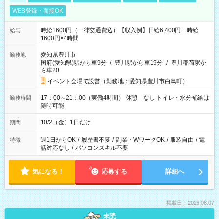
WEB登録・面接OK
時給1600円（一律交通費込）【収入例】日給6,400円 時給
給与
1600円×4時間
愛知県豊川市
勤務地
国府(愛知県)駅から車9分
/
豊川駅から車19分
/
豊川稲荷駅か
ら車20
イベント会場で設営（勤務地：愛知県豊川市白鳥町）
17：00～21：00（実働4時間） 休憩 なし トイレ・水分補給は
勤務時間
随時可能
10/2（金）1日だけ
期間
週1日からOK
/
履歴書不要
/
副業・WワークOK
/
服装自由
/
電
特徴
話対応なし
/
パソコンスキル不要
気になる！
応募する
詳細へ
掲載日：2026.08.07
未読