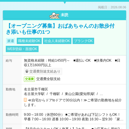
掲載日：2026.08.06
未読
【オープニング募集】おばあちゃんのお散歩付
き添いも仕事の1つ
派遣
職種未経験OK
社会人未経験OK
ブランクOK
WEB登録・面接OK
無資格未経験：時給1450円～ ■週払いOK ■扶養内OK ■日
給与
収1万1600円以上
交通費別途支給あり
交通費全額支給
交通費
名古屋市千種区
勤務地
名古屋大学駅
/
千種駅
/
東山公園(愛知県)駅
/
…
≪自宅からドアtoドアで30分以内！≫ご希望の勤務地を紹介
します。
9:00～18:00（休憩60分） ■ご希望があれば下記シフトもOK！
勤務時間
早番 7:00～16:00 遅番 10:00～19:00 夜勤 16:30～翌9:30 「家族
と休みを合わせたい」 「余裕を持って夕飯の準備がしたい」
「できれば残業はしたくない」 など、ご希望を教えてください