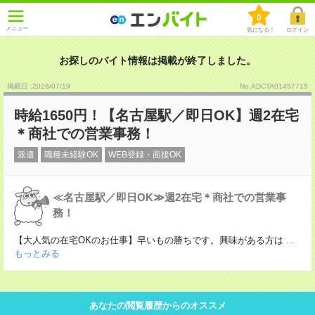
0
メニュー
気になる！
ログイン
お探しのバイト情報は掲載が終了しました。
掲載日 :2026
/
07
/
19
No.ADCTA01457715
時給1650円！【名古屋駅／即日OK】週2在宅
＊商社での営業事務！
派遣
職種未経験OK
WEB登録・面接OK
≪名古屋駅／即日OK≫週2在宅＊商社での営業事
務！
【大人気の在宅OKのお仕事】早いもの勝ちです。興味がある方は
...
もっとみる
あなたの閲覧履歴からのオススメ