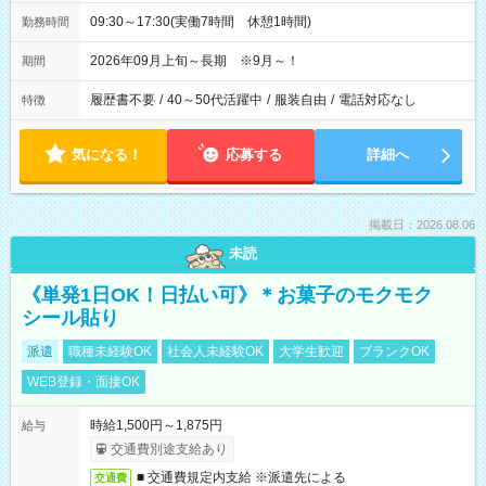
09:30～17:30(実働7時間 休憩1時間)
勤務時間
2026年09月上旬～長期 ※9月～！
期間
履歴書不要
/
40～50代活躍中
/
服装自由
/
電話対応なし
特徴
気になる！
応募する
詳細へ
掲載日：2026.08.06
未読
《単発1日OK！日払い可》＊お菓子のモクモク
シール貼り
派遣
職種未経験OK
社会人未経験OK
大学生歓迎
ブランクOK
WEB登録・面接OK
時給1,500円～1,875円
給与
交通費別途支給あり
■ 交通費規定内支給 ※派遣先による
交通費