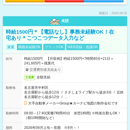
掲載日：2026.08.02
未読
時給1500円＊【電話なし】事務未経験OK！在
宅あり＊こつこつデータ入力など
派遣
職種未経験OK
ブランクOK
WEB登録・面接OK
時給1500円 【月収例】時給1500円×7時間40分×21日＝
給与
241,605円＋残業代
交通費別途支給あり
全額支給
交通費
名古屋市中村区
勤務地
名古屋駅から徒歩12分
/
ささしまライブ駅から徒歩3分
/
近鉄
名古屋駅から徒歩12分
/
…
大手自動車メーカーGroup★カーナビ地図の制作会社です
09:00～17:40(実働7時間40分 休憩1時間) ※時差出勤もOK！
勤務時間
（朝10時開始など）
2026年09月上旬～長期 ※9月～！
期間