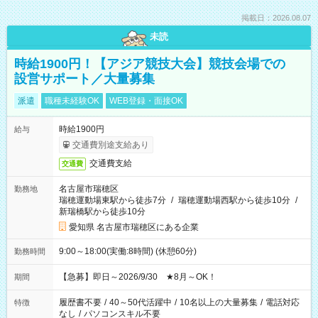
掲載日：2026.08.07
未読
時給1900円！【アジア競技大会】競技会場での
設営サポート／大量募集
派遣
職種未経験OK
WEB登録・面接OK
時給1900円
給与
交通費別途支給あり
交通費支給
交通費
名古屋市瑞穂区
勤務地
瑞穂運動場東駅から徒歩7分
/
瑞穂運動場西駅から徒歩10分
/
新瑞橋駅から徒歩10分
愛知県 名古屋市瑞穂区にある企業
9:00～18:00(実働:8時間) (休憩60分)
勤務時間
【急募】即日～2026/9/30 ★8月～OK！
期間
履歴書不要
/
40～50代活躍中
/
10名以上の大量募集
/
電話対応
特徴
なし
/
パソコンスキル不要