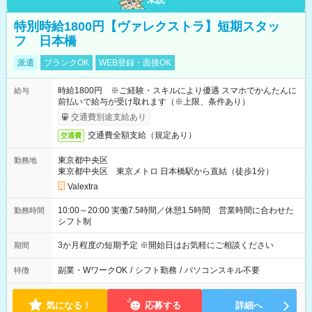
特別時給1800円【ヴァレクストラ】短期スタッ
フ 日本橋
派遣
ブランクOK
WEB登録・面接OK
時給1800円 ※ご経験・スキルにより優遇 スマホでかんたんに
給与
前払いで給与が受け取れます（※上限、条件あり）
交通費別途支給あり
交通費全額支給（規定あり）
交通費
東京都中央区
勤務地
東京都中央区 東京メトロ 日本橋駅から直結（徒歩1分）
Valextra
10:00～20:00 実働7.5時間／休憩1.5時間 営業時間に合わせた
勤務時間
シフト制
3か月程度の短期予定 ※開始日はお気軽にご相談ください
期間
副業・WワークOK
/
シフト勤務
/
パソコンスキル不要
特徴
気になる！
応募する
詳細へ