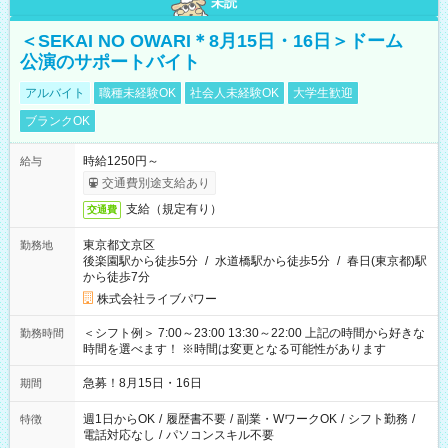
未読
＜SEKAI NO OWARI＊8月15日・16日＞ドーム
公演のサポートバイト
アルバイト
職種未経験OK
社会人未経験OK
大学生歓迎
ブランクOK
時給1250円～
給与
交通費別途支給あり
支給（規定有り）
交通費
東京都文京区
勤務地
後楽園駅から徒歩5分
/
水道橋駅から徒歩5分
/
春日(東京都)駅
から徒歩7分
株式会社ライブパワー
＜シフト例＞ 7:00～23:00 13:30～22:00 上記の時間から好きな
勤務時間
時間を選べます！ ※時間は変更となる可能性があります
急募！8月15日・16日
期間
週1日からOK
/
履歴書不要
/
副業・WワークOK
/
シフト勤務
/
特徴
電話対応なし
/
パソコンスキル不要