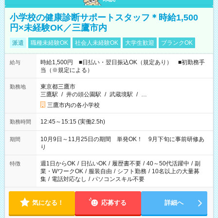
小学校の健康診断サポートスタッフ＊時給1,500
円×未経験OK／三鷹市内
派遣
職種未経験OK
社会人未経験OK
大学生歓迎
ブランクOK
時給1,500円 ■日払い・翌日振込OK（規定あり） ■初勤務手
給与
当（※規定による）
東京都三鷹市
勤務地
三鷹駅
/
井の頭公園駅
/
武蔵境駅
/
…
三鷹市内の各小学校
12:45～15:15 (実働2.5h)
勤務時間
10月9日～11月25日の期間 単発OK！ 9月下旬に事前研修あ
期間
り
週1日からOK
/
日払いOK
/
履歴書不要
/
40～50代活躍中
/
副
特徴
業・WワークOK
/
服装自由
/
シフト勤務
/
10名以上の大量募
集
/
電話対応なし
/
パソコンスキル不要
気になる！
応募する
詳細へ