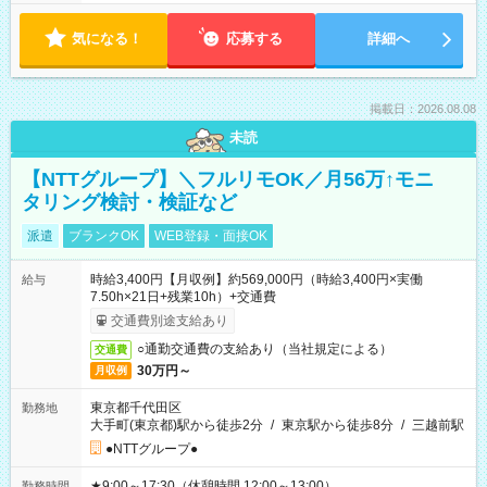
気になる！
応募する
詳細へ
掲載日：2026.08.08
未読
【NTTグループ】＼フルリモOK／月56万↑モニ
タリング検討・検証など
派遣
ブランクOK
WEB登録・面接OK
時給3,400円【月収例】約569,000円（時給3,400円×実働
給与
7.50h×21日+残業10h）+交通費
交通費別途支給あり
○通勤交通費の支給あり（当社規定による）
交通費
30万円～
月収例
東京都千代田区
勤務地
大手町(東京都)駅から徒歩2分
/
東京駅から徒歩8分
/
三越前駅
●NTTグループ●
★9:00～17:30（休憩時間 12:00～13:00）
勤務時間