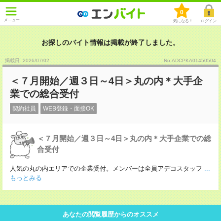
0
メニュー
気になる！
ログイン
お探しのバイト情報は掲載が終了しました。
掲載日 :2026
/
07
/
02
No.ADCPKA01450504
＜７月開始／週３日～4日＞丸の内＊大手企
業での総合受付
契約社員
WEB登録・面接OK
＜７月開始／週３日～4日＞丸の内＊大手企業での総
合受付
人気の丸の内エリアでの企業受付。メンバーは全員アデコスタッフ
...
もっとみる
あなたの閲覧履歴からのオススメ