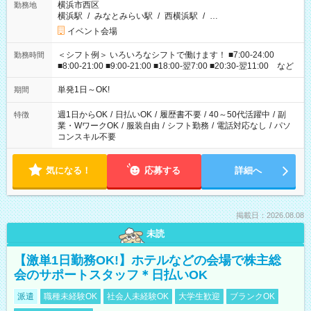
横浜市西区
勤務地
横浜駅
/
みなとみらい駅
/
西横浜駅
/
…
イベント会場
＜シフト例＞ いろいろなシフトで働けます！ ■7:00-24:00
勤務時間
■8:00-21:00 ■9:00-21:00 ■18:00-翌7:00 ■20:30-翌11:00 など
単発1日～OK!
期間
週1日からOK
/
日払いOK
/
履歴書不要
/
40～50代活躍中
/
副
特徴
業・WワークOK
/
服装自由
/
シフト勤務
/
電話対応なし
/
パソ
コンスキル不要
気になる！
応募する
詳細へ
掲載日：2026.08.08
未読
【激単1日勤務OK!】ホテルなどの会場で株主総
会のサポートスタッフ＊日払いOK
派遣
職種未経験OK
社会人未経験OK
大学生歓迎
ブランクOK