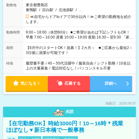
東京都豊島区
勤務地
巣鴨駅
/
目白駅
/
北池袋駅
/
…
≪自宅からドアtoドアで30分以内！≫ご希望の勤務地を紹介
します。
9:00～18:00（休憩60分） ■ご希望があれば下記シフトもOK！
勤務時間
早番 7:00～16:00 遅番 10:00～19:00 夜勤 16:30～翌9:30 「家族
と休みを合わせたい」 「余裕を持って夕飯の準備がしたい」
「できれば残業はしたくない」 など、ご希望を教えてください
【8月中のスタートOK！急募！】2カ月～ ■ご応募から最短2～
期間
ね。 ※Wワーク希望の方へ 今ご覧のお仕事で希望する勤務時間
3日後に就業が可能です！
と、もう1つのお仕事の勤務時間。 合計で週40時間を超える場
合は応募できません。
履歴書不要
/
40～50代活躍中
/
服装自由
/
シフト勤務
/
10名以
特徴
上の大量募集
/
電話対応なし
/
パソコンスキル不要
気になる！
応募する
詳細へ
掲載日：2026.08.07
未読
【在宅勤務OK】時給3000円！10～16時＊残業
ほぼなし▼新日本橋で一般事務