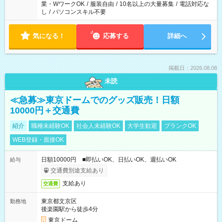
業・WワークOK
/
服装自由
/
10名以上の大量募集
/
電話対応な
し
/
パソコンスキル不要
気になる！
応募する
詳細へ
掲載日：2026.08.08
未読
≪急募≫東京ドームでのグッズ販売！日額
10000円＋交通費
紹介
職種未経験OK
社会人未経験OK
大学生歓迎
ブランクOK
WEB登録・面接OK
日額10000円 ■即払いOK、日払いOK、週払いOK
給与
交通費別途支給あり
支給あり
交通費
東京都文京区
勤務地
後楽園駅から徒歩4分
東京ドーム