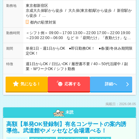
東京都新宿区
勤務地
京成大久保駅から徒歩
/
大久保(東京都)駅から徒歩
/
新宿駅か
ら徒歩
/
…
都内の駐禁対策
＜シフト例＞ 09:00～17:00 13:00～22:00 17:00～22:00 19:00
勤務時間
～23:00 22:00～06:00 など ※「昼間だけ」「夜勤だけ」など
の希望OK
単発1日・週1日からOK ●即日勤務OK！ ●春/夏/冬休み期間限
期間
定OK！
週1日からOK
/
日払いOK
/
履歴書不要
/
40～50代活躍中
/
副
特徴
業・WワークOK
/
シフト勤務
気になる！
応募する
詳細へ
掲載日：2026.08.05
未読
高額【単発OK登録制】有名コンサートの案内誘
導他。武道館やメッセなど会場選べる！