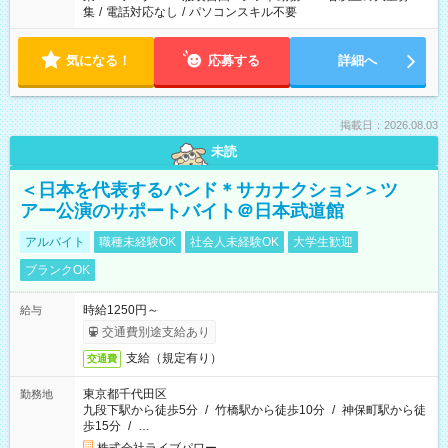
集
/
電話対応なし
/
パソコンスキル不要
気になる！
応募する
詳細へ
掲載日：2026.08.03
未読
＜日本を代表するバンド＊サカナクション＞ツ
アー公演のサポートバイト＠日本武道館
アルバイト
職種未経験OK
社会人未経験OK
大学生歓迎
ブランクOK
時給1250円～
給与
交通費別途支給あり
支給（規定有り）
交通費
東京都千代田区
勤務地
九段下駅から徒歩5分
/
竹橋駅から徒歩10分
/
神保町駅から徒
歩15分
/
…