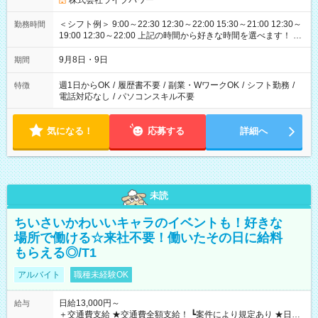
株式会社ライブパワー
＜シフト例＞ 9:00～22:30 12:30～22:00 15:30～21:00 12:30～
勤務時間
19:00 12:30～22:00 上記の時間から好きな時間を選べます！ ※
時間は変更となる可能性があります
9月8日・9日
期間
週1日からOK
/
履歴書不要
/
副業・WワークOK
/
シフト勤務
/
特徴
電話対応なし
/
パソコンスキル不要
気になる！
応募する
詳細へ
未読
ちいさいかわいいキャラのイベントも！好きな
場所で働ける☆来社不要！働いたその日に給料
もらえる◎/T1
アルバイト
職種未経験OK
日給13,000円～
給与
＋交通費支給 ★交通費全額支給！ ┗案件により規定あり ★日払