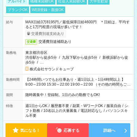
アルバイト
職種未経験OK
社会人未経験OK
大学生歓迎
ブランクOK
WEB登録・面接OK
MAX日給3万8195円／最低保障日給4600円 ＊日給は、平均す
給与
ると1万円程度の現場が多いです！
交通費別途支給あり
交通費別途補助あり
交通費
東京都渋谷区
勤務地
渋谷駅から徒歩5分
/
九段下駅から徒歩5分
/
新横浜駅から徒
歩5分
/
…
株式会社サウンドキューブ
【24時間いつでもお仕事あり・週1日以上・1日4時間以上 】
勤務時間
9:00～23:00 15:30～22:00 19:00～22:00 （その他の時間もござ
います！） 19:00～23:30 21:00～翌5:00 etc... ＊上記シフトは
一例です。現場により、時間が異なります！ ＊イベントが早く
随時募集中！登録制。1日のみの勤務でもOK!
期間
終わった際でも、その日の予定分のお給料を全支給！
週1日からOK
/
履歴書不要
/
副業・WワークOK
/
服装自由
/
シ
特徴
フト勤務
/
10名以上の大量募集
/
電話対応なし
/
パソコンスキ
ル不要
気になる！
応募する
詳細へ