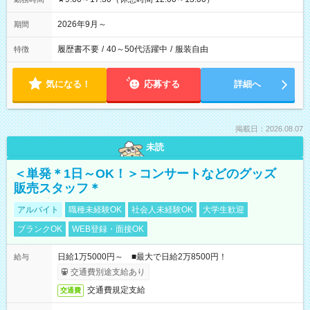
2026年9月～
期間
履歴書不要
/
40～50代活躍中
/
服装自由
特徴
気になる！
応募する
詳細へ
掲載日：2026.08.07
未読
＜単発＊1日～OK！＞コンサートなどのグッズ
販売スタッフ＊
アルバイト
職種未経験OK
社会人未経験OK
大学生歓迎
ブランクOK
WEB登録・面接OK
日給1万5000円～ ■最大で日給2万8500円！
給与
交通費別途支給あり
交通費規定支給
交通費