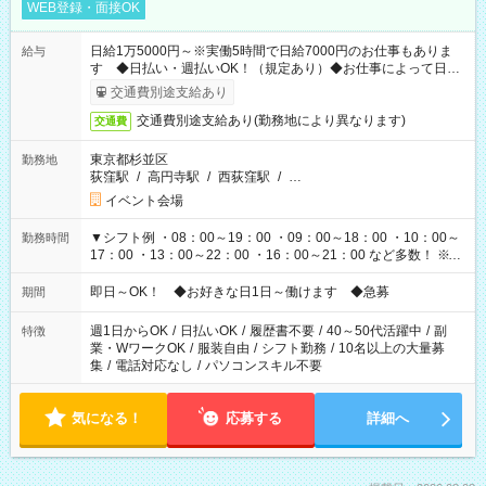
WEB登録・面接OK
日給1万5000円～※実働5時間で日給7000円のお仕事もありま
給与
す ◆日払い・週払いOK！（規定あり）◆お仕事によって日給
も異なります
交通費別途支給あり
交通費別途支給あり(勤務地により異なります)
交通費
東京都杉並区
勤務地
荻窪駅
/
高円寺駅
/
西荻窪駅
/
…
イベント会場
▼シフト例 ・08：00～19：00 ・09：00～18：00 ・10：00～
勤務時間
17：00 ・13：00～22：00 ・16：00～21：00 など多数！ ※お
仕事により勤務時間が異なります
即日～OK！ ◆お好きな日1日～働けます ◆急募
期間
週1日からOK
/
日払いOK
/
履歴書不要
/
40～50代活躍中
/
副
特徴
業・WワークOK
/
服装自由
/
シフト勤務
/
10名以上の大量募
集
/
電話対応なし
/
パソコンスキル不要
気になる！
応募する
詳細へ