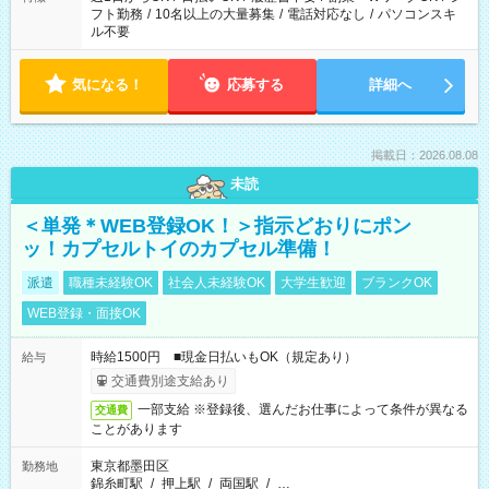
フト勤務
/
10名以上の大量募集
/
電話対応なし
/
パソコンスキ
ル不要
気になる！
応募する
詳細へ
掲載日：2026.08.08
未読
＜単発＊WEB登録OK！＞指示どおりにポン
ッ！カプセルトイのカプセル準備！
派遣
職種未経験OK
社会人未経験OK
大学生歓迎
ブランクOK
WEB登録・面接OK
時給1500円 ■現金日払いもOK（規定あり）
給与
交通費別途支給あり
一部支給 ※登録後、選んだお仕事によって条件が異なる
交通費
ことがあります
東京都墨田区
勤務地
錦糸町駅
/
押上駅
/
両国駅
/
…