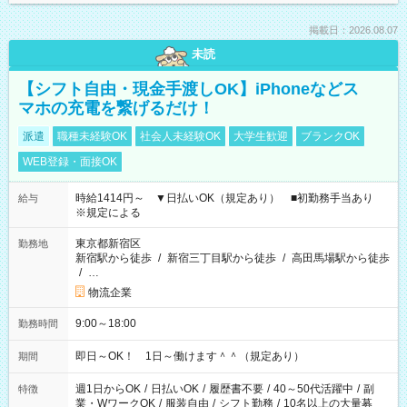
掲載日：2026.08.07
未読
【シフト自由・現金手渡しOK】iPhoneなどス
マホの充電を繋げるだけ！
派遣
職種未経験OK
社会人未経験OK
大学生歓迎
ブランクOK
WEB登録・面接OK
時給1414円～ ▼日払いOK（規定あり） ■初勤務手当あり
給与
※規定による
東京都新宿区
勤務地
新宿駅から徒歩
/
新宿三丁目駅から徒歩
/
高田馬場駅から徒歩
/
…
物流企業
9:00～18:00
勤務時間
即日～OK！ 1日～働けます＾＾（規定あり）
期間
週1日からOK
/
日払いOK
/
履歴書不要
/
40～50代活躍中
/
副
特徴
業・WワークOK
/
服装自由
/
シフト勤務
/
10名以上の大量募