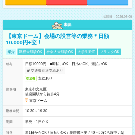
掲載日：2026.08.09
未読
【東京ドーム】会場の設営等の業務＊日額
10,000円+交！
紹介
職種未経験OK
社会人未経験OK
大学生歓迎
ブランクOK
日額10000円 ■即払いOK、日払いOK、週払いOK
給与
交通費別途支給あり
支給あり
交通費
東京都文京区
勤務地
後楽園駅から徒歩4分
東京ドーム
10:30～19:30
勤務時間
単発・1日ＯＫ
期間
週1日からOK
/
日払いOK
/
履歴書不要
/
40～50代活躍中
/
副
特徴