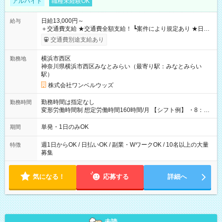
アルバイト
職種未経験OK
日給13,000円～
給与
＋交通費支給 ★交通費全額支給！ ┗案件により規定あり ★日払
いOK！（規定あり） ┗働いたその日に現金GET♪ お仕事後はコ
交通費別途支給あり
ンビニATMから 日払い分を引き落とせます！ 【試用期間】試
用期間なし
横浜市西区
勤務地
神奈川県横浜市西区みなとみらい（最寄り駅：みなとみらい
駅）
株式会社ワンベルウッズ
勤務時間は指定なし
勤務時間
変形労働時間制 想定労働時間160時間/月 【シフト例】 ・8：00
～21：00
単発・1日のみOK
期間
週1日からOK / 日払いOK / 副業・WワークOK / 10名以上の大量
特徴
募集
気になる！
応募する
詳細へ
未読