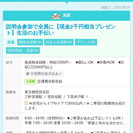
掲載日：2026.08.09
未読
説明会参加で全員に【現金2千円相当プレゼン
ト】生活のお手伝い
派遣
職種未経験OK
社会人未経験OK
ブランクOK
WEB登録・面接OK
無資格未経験：時給1500円～ ■週払いOK ■扶養内OK ■日
給与
収1万2000円以上
交通費別途支給あり
交通費全額支給
交通費
東京都世田谷区
勤務地
三軒茶屋駅
/
世田谷駅
/
下高井戸駅
/
…
≪自宅からドアtoドアで30分以内！≫ご希望の勤務地を紹介
します。
9:00～18:00（休憩60分） ■ご希望があれば下記シフトもOK！
勤務時間
早番 7:00～16:00 遅番 10:00～19:00 「家族と休みを合わせた
い」 「余裕を持って夕飯の準備がしたい」 「できれば残業はし
たくない」 など、ご希望を教えてくださいね。 ※Wワーク希望