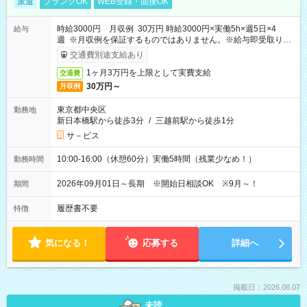
派遣
ブランクOK
WEB登録・面接OK
時給3000円 月収例 30万円 時給3000円×実働5h×週5日×4
給与
週 ※月収例を保証するものではありません。※給与即受取りサ
ービス利用可（利用条件有）
交通費別途支給あり
1ヶ月3万円を上限として実費支給
交通費
30万円～
月収例
東京都中央区
勤務地
新日本橋駅から徒歩3分
/
三越前駅から徒歩1分
サ－ビス
10:00-16:00（休憩60分）実働5時間（残業少なめ！）
勤務時間
2026年09月01日～長期 ※開始日相談OK ※9月～！
期間
履歴書不要
特徴
気になる！
応募する
詳細へ
掲載日：2026.08.07
未読