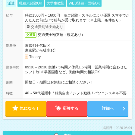
派遣
職種未経験OK
大学生歓迎
WEB登録・面接OK
時給1500円～1600円 ※ご経験・スキルにより優遇 スマホでか
給与
んたんに前払いで給与が受け取れます（※上限、条件あり）
交通費別途支給あり
交通費全額支給（規定あり）
交通費
東京都千代田区
勤務地
東京駅から徒歩1分
Theory
09:30～20:30 実働7.5時間／休憩1.5時間 営業時間に合わせた
勤務時間
シフト制 ※早番固定など、勤務時間の相談OK
開始日・期間はお気軽にご相談ください！
期間
40～50代活躍中
/
服装自由
/
シフト勤務
/
パソコンスキル不要
特徴
気になる！
応募する
詳細へ
掲載日：2026.08.04