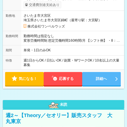
いOK！（規定あり） ┗働いたその日に現金GET♪ お仕事後はコ
交通費別途支給あり
ンビニATMから 日払い分を引き落とせます！ 【試用期間】試
用期間なし
さいたま市大宮区
勤務地
埼玉県さいたま市大宮区錦町（最寄り駅：大宮駅）
株式会社ワンベルウッズ
勤務時間は指定なし
勤務時間
変形労働時間制 想定労働時間160時間/月 【シフト例】 ・8：00
～21：00
単発・1日のみOK
期間
週1日からOK / 日払いOK / 副業・WワークOK / 10名以上の大量
特徴
募集
気になる！
応募する
詳細へ
未読
週2～【Theory／セオリー】販売スタッフ 大
丸東京