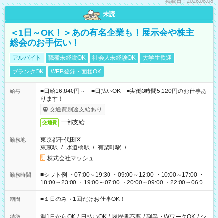
掲載日：2026.08.08
未読
＜1日～OK！＞あの有名企業も！展示会や株主
総会のお手伝い！
アルバイト
職種未経験OK
社会人未経験OK
大学生歓迎
ブランクOK
WEB登録・面接OK
■日給16,840円～ ■日払いOK ■実働3時間5,120円のお仕事あ
給与
ります！
交通費別途支給あり
一部支給
交通費
東京都千代田区
勤務地
東京駅
/
水道橋駅
/
有楽町駅
/
…
株式会社マッシュ
■シフト例 ・07:00～19:30 ・09:00～12:00 ・10:00～17:00 ・
勤務時間
18:00～23:00 ・19:00～07:00 ・20:00～09:00 ・22:00～06:00
etc ★最短で3時間で5,120円のお仕事から 15時間で2万円近く稼
げるお仕事も！ ご希望のお時間に合わせてご紹介！ ※シフトは
■１日のみ・1回だけお仕事OK！
期間
現場によって異なります。 ※勿論、休憩時間はあるのでご安心
ください！
週1日からOK
/
日払いOK
/
履歴書不要
/
副業・WワークOK
/
シ
特徴