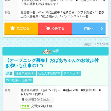
【現在も積極採用中！急募！】2カ月～ ■ご応募から最短2～3
期間
の方へ 今ご覧のお仕事で希望する勤務時間と、もう1つのお仕事
日後の就業も相談可能です！
の勤務時間。 合計で週40時間を超える場合は応募できません。
履歴書不要
/
40～50代活躍中
/
服装自由
/
シフト勤務
/
10名以
特徴
上の大量募集
/
電話対応なし
/
パソコンスキル不要
気になる！
応募する
詳細へ
掲載日：2026.08.09
未読
【オープニング募集】おばあちゃんのお散歩付
き添いも仕事の1つ
派遣
職種未経験OK
社会人未経験OK
ブランクOK
WEB登録・面接OK
無資格未経験：時給1500円～ ■週払いOK ■扶養内OK ■日
給与
収1万2000円以上
交通費別途支給あり
交通費全額支給
交通費