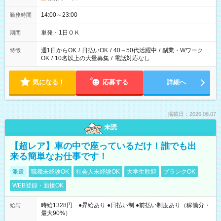
14:00～23:00
勤務時間
単発・1日ＯＫ
期間
週1日からOK
/
日払いOK
/
40～50代活躍中
/
副業・Wワーク
特徴
OK
/
10名以上の大量募集
/
電話対応なし
気になる！
応募する
詳細へ
掲載日：2026.08.07
未読
【超レア】車の中で座っているだけ！誰でも出
来る簡単なお仕事です！
派遣
職種未経験OK
社会人未経験OK
大学生歓迎
ブランクOK
WEB登録・面接OK
時給1328円 ●昇給あり ●日払い制 ●前払い制度あり（稼働分・
給与
最大90%）