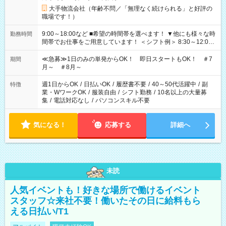
大手物流会社（年齢不問／「無理なく続けられる」と好評の
職場です！）
9:00～18:00など ■希望の時間帯を選べます！ ▼他にも様々な時
勤務時間
間帯でお仕事をご用意しています！ ＜シフト例＞ 8:30～12:00
17:00～22:00 13:00～22:00 22:00～翌6:00 など
≪急募≫1日のみの単発からOK！ 即日スタートもOK！ ＃7
期間
月～ ＃8月～
週1日からOK
/
日払いOK
/
履歴書不要
/
40～50代活躍中
/
副
特徴
業・WワークOK
/
服装自由
/
シフト勤務
/
10名以上の大量募
集
/
電話対応なし
/
パソコンスキル不要
気になる！
応募する
詳細へ
未読
人気イベントも！好きな場所で働けるイベント
スタッフ☆来社不要！働いたその日に給料もら
える日払い/T1