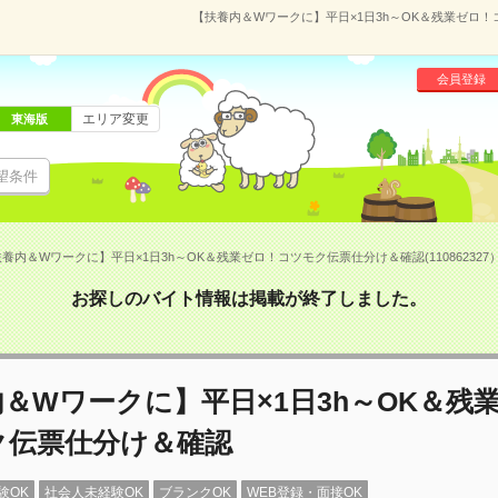
【扶養内＆Wワークに】平日×1日3h～OK＆残業ゼロ！コ
会員登録
エリア変更
東海版
望条件
養内＆Wワークに】平日×1日3h～OK＆残業ゼロ！コツモク伝票仕分け＆確認(110862327
お探しのバイト情報は掲載が終了しました。
＆Wワークに】平日×1日3h～OK＆残
ク伝票仕分け＆確認
験OK
社会人未経験OK
ブランクOK
WEB登録・面接OK