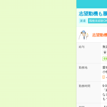
志望動機も履
派遣
職種未経験O
志望動機
無
給与
交
愛
勤務地
小
9:
勤務時間
「
な
も