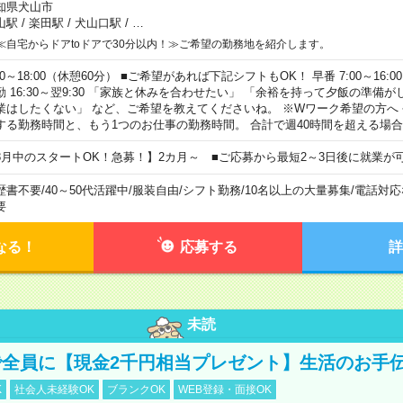
知県犬山市
山駅
/
楽田駅
/
犬山口駅
/
…
≪自宅からドアtoドアで30分以内！≫ご希望の勤務地を紹介します。
00～18:00（休憩60分） ■ご希望があれば下記シフトもOK！ 早番 7:00～16:00 遅
勤 16:30～翌9:30 「家族と休みを合わせたい」 「余裕を持って夕飯の準備
業はしたくない」 など、ご希望を教えてくださいね。 ※Wワーク希望の方へ
する勤務時間と、もう1つのお仕事の勤務時間。 合計で週40時間を超える場
8月中のスタートOK！急募！】2カ月～ ■ご応募から最短2～3日後に就業が
歴書不要
/
40～50代活躍中
/
服装自由
/
シフト勤務
/
10名以上の大量募集
/
電話対応
要
なる！
応募する
詳
未読
全員に【現金2千円相当プレゼント】生活のお手
K
社会人未経験OK
ブランクOK
WEB登録・面接OK