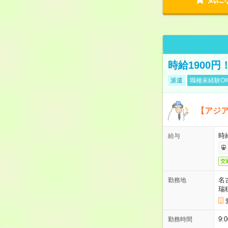
時給1900
派遣
職種未経験O
【アジ
時給
給与
交
名
勤務地
瑞
9:
勤務時間