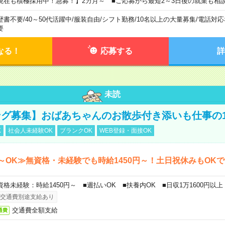
現在も積極採用中！急募！】2カ月～ ■ご応募から最短2～3日後の就業も相
歴書不要
/
40～50代活躍中
/
服装自由
/
シフト勤務
/
10名以上の大量募集
/
電話対応
要
なる！
応募する
詳
未読
グ募集】おばあちゃんのお散歩付き添いも仕事の
K
社会人未経験OK
ブランクOK
WEB登録・面接OK
～OK≫無資格・未経験でも時給1450円～！土日祝休みもOK
資格未経験：時給1450円～ ■週払いOK ■扶養内OK ■日収1万1600円以上
交通費別途支給あり
交通費全額支給
通費