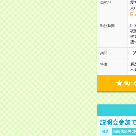
愛
勤務地
犬
9:
勤務時間
夜
残
望
【
期間
履
特徴
不
気に
説明会参加で
派遣
職種未経験O