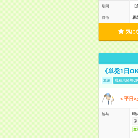
【
期間
履
特徴
気に
《単発1日O
派遣
職種未経験O
＜平日×
時給
給与
交