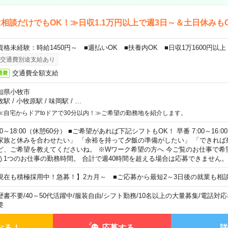
相談だけでもOK！≫日収1.1万円以上で週3日～＆土日休みも
資格未経験：時給1450円～ ■週払いOK ■扶養内OK ■日収1万1600円以上
交通費別途支給あり
交通費全額支給
通費
知県小牧市
牧駅
/
小牧原駅
/
味岡駅
/
…
≪自宅からドアtoドアで30分以内！≫ご希望の勤務地を紹介します。
00～18:00（休憩60分） ■ご希望があれば下記シフトもOK！ 早番 7:00～16:00 遅
家族と休みを合わせたい」 「余裕を持って夕飯の準備がしたい」 「できれば
ど、ご希望を教えてくださいね。 ※Wワーク希望の方へ 今ご覧のお仕事で希
う1つのお仕事の勤務時間。 合計で週40時間を超える場合は応募できません。
現在も積極採用中！急募！】2カ月～ ■ご応募から最短2～3日後の就業も相
歴書不要
/
40～50代活躍中
/
服装自由
/
シフト勤務
/
10名以上の大量募集
/
電話対応
要
なる！
応募する
詳