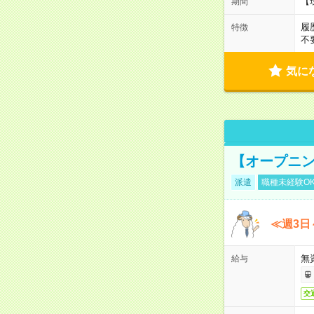
【
期間
履
特徴
不
気に
【オープニン
派遣
職種未経験O
≪週3日
無
給与
交