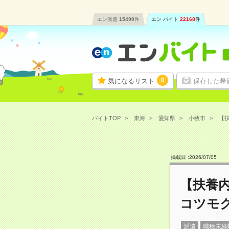
エン派遣
15490
件
エン バイト
22168
件
0
気になるリスト
保存した希
バイトTOP
東海
愛知県
小牧市
【扶
掲載日 :
2026
/
07
/
05
【扶養内
コツモ
派遣
職種未経