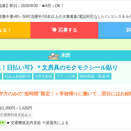
急募】即日～2026/9/30 ★8月～OK！
歴書不要
/
40～50代活躍中
/
10名以上の大量募集
/
電話対応なし
/
パソコンスキル
なる！
応募する
詳
未読
K！日払い可》＊文房具のモクモクシール貼り
K
社会人未経験OK
大学生歓迎
ブランクOK
WEB登録・面接OK
夕方のみの“短時間”限定！＞学校帰りに働いて…翌日にはお給
1,200円～1,625円
交通費別途支給あり
■ 交通費規定内支給 ※派遣先による
通費