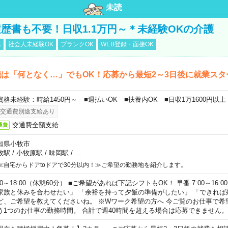
未読
歴書も不要！日収1.1万円～＊未経験OKの介護
K
社会人未経験OK
ブランクOK
WEB登録・面接OK
は「何となく…」でもOK！応募から最短2～3日後に就業スタ
資格未経験：時給1450円～ ■週払いOK ■扶養内OK ■日収1万1600円以上
交通費別途支給あり
交通費全額支給
通費
知県小牧市
牧駅
/
小牧原駅
/
味岡駅
/
…
≪自宅からドアtoドアで30分以内！≫ご希望の勤務地を紹介します。
00～18:00（休憩60分） ■ご希望があれば下記シフトもOK！ 早番 7:00～16:00 遅
家族と休みを合わせたい」 「余裕を持って夕飯の準備がしたい」 「できれば
ど、ご希望を教えてくださいね。 ※Wワーク希望の方へ 今ご覧のお仕事で希
う1つのお仕事の勤務時間。 合計で週40時間を超える場合は応募できません。