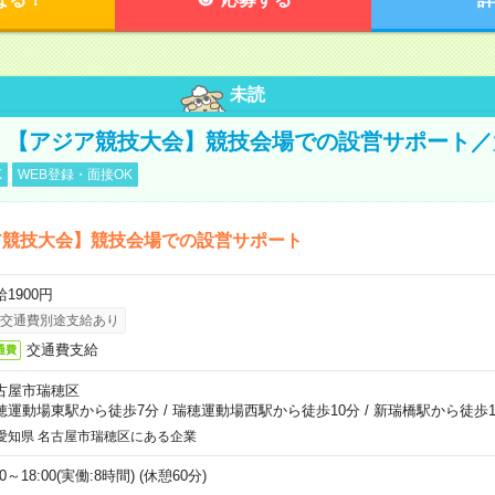
未読
円！【アジア競技大会】競技会場での設営サポート
K
WEB登録・面接OK
ア競技大会】競技会場での設営サポート
1900円
交通費別途支給あり
交通費支給
通費
古屋市瑞穂区
穂運動場東駅から徒歩7分
/
瑞穂運動場西駅から徒歩10分
/
新瑞橋駅から徒歩1
愛知県 名古屋市瑞穂区にある企業
00～18:00(実働:8時間) (休憩60分)