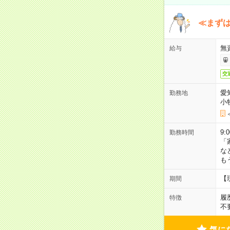
≪まずは
無
給与
交
愛
勤務地
小
9:
勤務時間
「
な
も
【
期間
履
特徴
不
気に