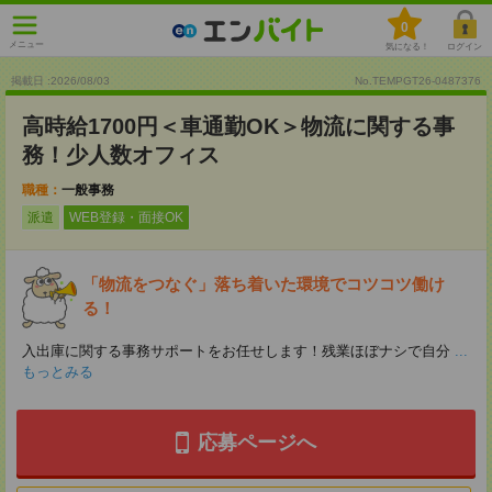
0
メニュー
気になる！
ログイン
掲載日 :2026
/
08
/
03
No.TEMPGT26-0487376
高時給1700円＜車通勤OK＞物流に関する事
務！少人数オフィス
職種：
一般事務
派遣
WEB登録・面接OK
「物流をつなぐ」落ち着いた環境でコツコツ働け
る！
入出庫に関する事務サポートをお任せします！残業ほぼナシで自分
...
もっとみる
応募ページへ