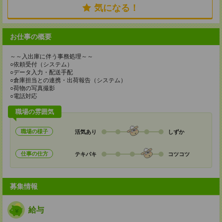
気になる！
お仕事の概要
～～入出庫に伴う事務処理～～
○依頼受付（システム）
○データ入力・配送手配
○倉庫担当との連携・出荷報告（システム）
○荷物の写真撮影
○電話対応
職場の雰囲気
職場の様子
活気あり
しずか
仕事の仕方
テキパキ
コツコツ
募集情報
給与