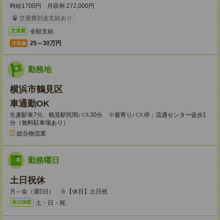
時給1700円 月収例 272,000円
交通費別途支給あり
全額支給
交通費
25～30万円
月収例
勤務地
横浜市鶴見区
車通勤OK
生麦駅車7分、鶴見駅民間バス30分 ※最寄りバス停：流通センター徒歩1
分（無料駐車場あり）
総合物流業
勤務曜日
土日祝休
月～金（週5日） ※【休日】土日祝
土・日・祝
休日休暇