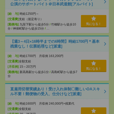
公演のサポートバイト＠日本武道館[アルバイト]
[給 与]
時給1250円～
[交通費]
支給（規定有り）
気になる！
[勤務地]
九段下駅から徒歩5分
/
竹橋駅から徒歩10
分
/
神保町駅から徒歩15分
/
…
【週3～4日×16時半までの6時間】時給1700円＊基本
残業なし！伝票処理など[派遣]
[給 与]
時給1700円 月収例 163,200円
[交通費]
全額支給
[月収例]
15～20万円
気になる！
[勤務地]
新高島駅から徒歩1分
/
高島町駅から徒歩7
分
直雇用切替実績あり！受け入れ体制〇難しいOAスキ
ル不要！郵便物の受入、仕分けなど[派遣]
[給 与]
時給1600円 月収例 240,000円+残業代
[交通費]
全額支給