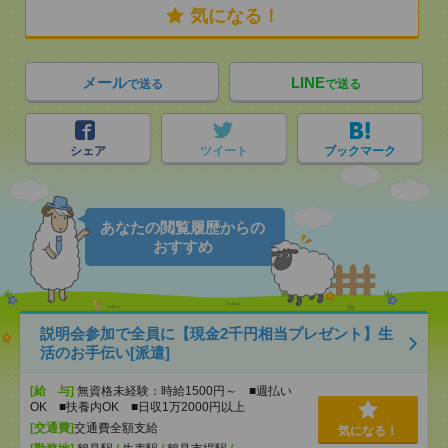
気になる！
メール
LINE
で送る
で送る
シェア
ツイート
ブックマーク
あなたの閲覧履歴からの
おすすめ
説明会参加で全員に【現金2千円相当プレゼント】生
活のお手伝い[派遣]
[給 与]
無資格未経験：時給1500円～ ■週払い
OK ■扶養内OK ■日収1万2000円以上
[交通費]
交通費全額支給
気になる！