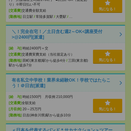
り）※即日払い不可
気になる！
[交通費]
交通費全額支給
[勤務地]
日立駅
/
常陸多賀駅
/
大甕駅
/
…
＼！完全在宅！／土日含む週2～OK<講座受付
>@2400円[派遣]
[給 与]
時給2400円＋交
[交通費]
交通費実費支給（当社規定あり）
気になる！
[勤務地]
田町(東京都)駅から徒歩4分
/
三田(東京都)
駅から徒歩7分
有名私立中学校！業界未経験OK！学校ではたらこ
う！＠日吉[派遣]
[給 与]
時給1500円 月収例 210,000円
[交通費]
全額支給
[月収例]
20～25万円
気になる！
[勤務地]
日吉(神奈川県)駅から徒歩10分
＜日本を代表するバンド＊サカナクション＞ツアー