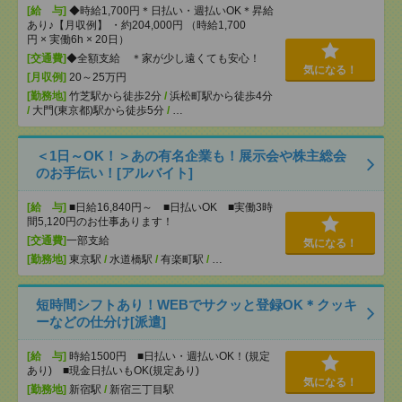
[給 与]
◆時給1,700円＊日払い・週払いOK＊昇給
あり♪【月収例】 ・約204,000円 （時給1,700
円 × 実働6h × 20日）
[交通費]
◆全額支給 ＊家が少し遠くても安心！
気になる！
[月収例]
20～25万円
[勤務地]
竹芝駅から徒歩2分
/
浜松町駅から徒歩4分
/
大門(東京都)駅から徒歩5分
/
…
＜1日～OK！＞あの有名企業も！展示会や株主総会
のお手伝い！[アルバイト]
[給 与]
■日給16,840円～ ■日払いOK ■実働3時
間5,120円のお仕事あります！
[交通費]
一部支給
気になる！
[勤務地]
東京駅
/
水道橋駅
/
有楽町駅
/
…
短時間シフトあり！WEBでサクッと登録OK＊クッキ
ーなどの仕分け[派遣]
[給 与]
時給1500円 ■日払い・週払いOK！(規定
あり) ■現金日払いもOK(規定あり)
気になる！
[勤務地]
新宿駅
/
新宿三丁目駅