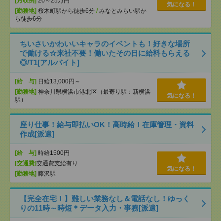
[月収例]
20～25万円
気になる！
[勤務地]
桜木町駅から徒歩6分
/
みなとみらい駅か
ら徒歩6分
ちいさいかわいいキャラのイベントも！好きな場所
で働ける☆来社不要！働いたその日に給料もらえる
◎/T1[アルバイト]
[給 与]
日給13,000円～
[勤務地]
神奈川県横浜市港北区（最寄り駅：新横浜
気になる！
駅）
座り仕事！給与即払いOK！高時給！在庫管理・資料
作成[派遣]
[給 与]
時給1500円
[交通費]
交通費支給有り
気になる！
[勤務地]
藤沢駅
【完全在宅！】難しい業務なし＆電話なし！ゆっく
りの11時～時短＊データ入力・事務[派遣]