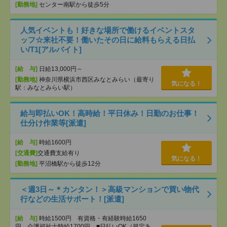
[勤務地]
センター南駅から徒歩5分
人気イベントも！好きな場所で働けるイベントスタ
ッフ☆来社不要！働いたその日に給料もらえる日払
い/T1[アルバイト]
[給 与]
日給13,000円～
[勤務地]
神奈川県横浜市西区みなとみらい（最寄り
気になる！
駅：みなとみらい駅）
給与即払いOK！高時給！平日休み！日勤のお仕事！
仕分け作業等[派遣]
[給 与]
時給1600円
[交通費]
交通費支給有り
気になる！
[勤務地]
平沼橋駅から徒歩12分
＜週3日～＊カンタン！＞高級マンションで買い物代
行などの生活サポート！[派遣]
[給 与]
時給1500円 有資格・有経験時給1650
円 介護福祉士時給1700円 ■日払いOK（規定あ