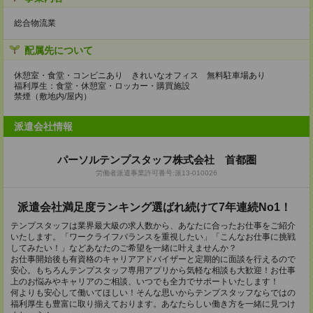
総合物流業
配属先について
休憩室・食堂・コンビニあり きれいなオフィス 無料駐車場あり
福利厚生：食堂・休憩室・ロッカー・購買施設
禁煙（敷地内/屋内）
派遣会社情報
パーソルテンプスタッフ株式会社 首都圏
労働者派遣事業許可番号:派13-010026
派遣会社満足度ランキング選ばれ続けて7年連続No1！
テンプスタッフは業界最大級の求人数から、あなたに合ったお仕事をご紹介
いたします。「ワークライフバランスを重視したい」「こんなお仕事に挑戦
してみたい！」などあなたのご希望を一緒に叶えませんか？
お仕事開始後も有資格のキャリアアドバイザーと定期的に面談を行えるので
安心。もちろんテンプスタッフ専用アプリから気軽な相談も大歓迎！お仕事
上のお悩みやキャリアのご相談、いつでも全力でサポートいたします！
何よりも安心して働いてほしい！そんな思いからテンプスタッフならではの
福利厚生も豊富に取り揃えております。あなたらしい働き方を一緒に見つけ