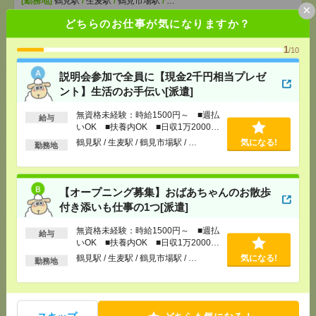
[勤務地]
鶴見駅
/
生麦駅
/
鶴見市場駅
/
…
×
どちらのお仕事が気になりますか？
【オープニング募集】おばあちゃんのお散歩付き添
いも仕事の1つ[派遣]
1
/10
説明会参加で全員に【現金2千円相当プレゼ
[給 与]
無資格未経験：時給1500円～ ■週払い
OK ■扶養内OK ■日収1万2000円以上
ント】生活のお手伝い[派遣]
[交通費]
交通費全額支給
気になる！
無資格未経験：時給1500円～ ■週払
[勤務地]
鶴見駅
/
生麦駅
/
鶴見市場駅
/
…
給与
いOK ■扶養内OK ■日収1万2000円
以上
鶴見駅 / 生麦駅 / 鶴見市場駅 / …
気になる!
勤務地
<<駅近>>貸し会議室運営・受付事務スタッフ【平
塚】[派遣]
【オープニング募集】おばあちゃんのお散歩
[給 与]
時給1500円＋交
付き添いも仕事の1つ[派遣]
[交通費]
交通費実費支給（当社規定あり）
気になる！
[勤務地]
平塚駅から徒歩3分
無資格未経験：時給1500円～ ■週払
給与
いOK ■扶養内OK ■日収1万2000円
以上
鶴見駅 / 生麦駅 / 鶴見市場駅 / …
気になる!
【平塚駅近！】残業基本なし！受注入力と電話対
勤務地
応！[派遣]
[給 与]
時給1500円＋交
[交通費]
弊社規定により通勤交通費支給