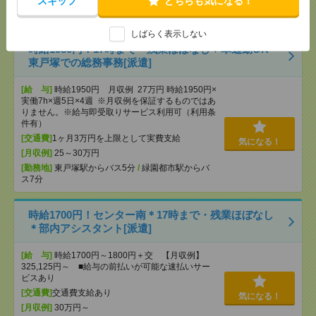
スキップ
どちらも気になる！
気になる！
[勤務地]
平塚駅から徒歩5分
しばらく表示しない
時給1950円！17時まで＊残業ほぼなし▼車通勤OK＊
東戸塚での総務事務[派遣]
[給 与]
時給1950円 月収例 27万円 時給1950円×
実働7h×週5日×4週 ※月収例を保証するものではあ
りません。※給与即受取りサービス利用可（利用条
件有）
[交通費]
1ヶ月3万円を上限として実費支給
気になる！
[月収例]
25～30万円
[勤務地]
東戸塚駅からバス5分
/
緑園都市駅からバ
ス7分
時給1700円！センター南＊17時まで・残業ほぼなし
＊部内アシスタント[派遣]
[給 与]
時給1700円～1800円＋交 【月収例】
325,125円～ ■給与の前払いが可能な速払いサー
ビスあり
[交通費]
交通費支給あり
気になる！
[月収例]
30万円～