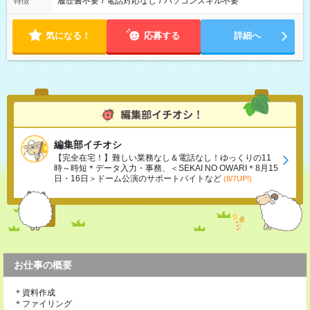
履歴書不要
/
電話対応なし
/
パソコンスキル不要
特徴
気になる！
応募する
詳細へ
編集部イチオシ
【完全在宅！】難しい業務なし＆電話なし！ゆっくりの11
時～時短＊データ入力・事務、＜SEKAI NO OWARI＊8月15
日・16日＞ドーム公演のサポートバイトなど
(8/7UP!)
お仕事の概要
＊資料作成
＊ファイリング