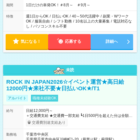
1日だけの単発OK！＃8月～ ＃9月～
期間
週1日からOK
/
日払いOK
/
40～50代活躍中
/
副業・Wワーク
特徴
OK
/
服装自由
/
シフト勤務
/
10名以上の大量募集
/
電話対応な
し
/
パソコンスキル不要
気になる！
応募する
詳細へ
未読
ROCK IN JAPAN2026☆イベント運営★高日給
12000円★来社不要★日払いOK★/T1
アルバイト
職種未経験OK
日給12,000円～
給与
＋交通費支給 ★交通費一部支給 ┗1日500円を超えた分は全額支
給！ ※往復500円以内の方は自己負担となります ★日払いOK！
交通費別途支給あり
（規定あり） ┗働いたその日に現金GET♪ お仕事後はコンビニ
ATMから 日払い分を引き落とせます！ 【試用期間】試用期間
千葉市中央区
勤務地
なし
千葉県千葉市中央区川崎町1-20（最寄り駅：蘇我駅）