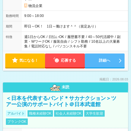
物流企業
9:00～18:00
勤務時間
即日～OK！ 1日～働けます＾＾（規定あり）
期間
週1日からOK
/
日払いOK
/
履歴書不要
/
40～50代活躍中
/
副
特徴
業・WワークOK
/
服装自由
/
シフト勤務
/
10名以上の大量募
集
/
電話対応なし
/
パソコンスキル不要
気になる！
応募する
詳細へ
掲載日：2026.08.03
未読
＜日本を代表するバンド＊サカナクション＞ツ
アー公演のサポートバイト＠日本武道館
アルバイト
職種未経験OK
社会人未経験OK
大学生歓迎
ブランクOK