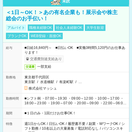
未読
＜1日～OK！＞あの有名企業も！展示会や株主
総会のお手伝い！
アルバイト
職種未経験OK
社会人未経験OK
大学生歓迎
ブランクOK
WEB登録・面接OK
■日給16,840円～ ■日払いOK ■実働3時間5,120円のお仕事あ
給与
ります！
交通費別途支給あり
一部支給
交通費
東京都千代田区
勤務地
東京駅
/
水道橋駅
/
有楽町駅
/
…
株式会社マッシュ
■シフト例 ・07:00～19:30 ・09:00～12:00 ・10:00～17:00 ・
勤務時間
18:00～23:00 ・19:00～07:00 ・20:00～09:00 ・22:00～06:00
etc ★最短で3時間で5,120円のお仕事から 15時間で2万円近く稼
げるお仕事も！ ご希望のお時間に合わせてご紹介！ ※シフトは
■１日のみ・1回だけお仕事OK！
期間
現場によって異なります。 ※勿論、休憩時間はあるのでご安心
ください！
週1日からOK
/
日払いOK
/
履歴書不要
/
副業・WワークOK
/
シ
特徴
フト勤務
/
10名以上の大量募集
/
電話対応なし
/
パソコンスキ