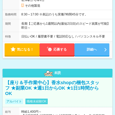
君津駅から車9分
その他製造
8:30～17:00 ※表記のうち実働7時間45分です。
勤務時間
長期【ご応募から1週間以内(最短2日目)のスピード就業が可能】
期間
即日～
日払いOK
/
履歴書不要
/
電話対応なし
/
パソコンスキル不要
特徴
気になる！
応募する
詳細へ
未読
【座り＆手作業中心】香水shopの梱包スタッ
フ ★副業OK ★週1日からOK ★1日1時間から
OK
アルバイト
職種未経験OK
時給1,400円～
給与