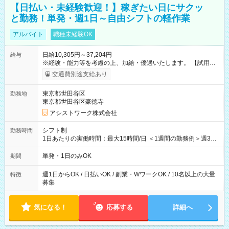
【日払い・未経験歓迎！】稼ぎたい日にサクッ
と勤務！単発・週1日～自由シフトの軽作業
アルバイト
職種未経験OK
日給10,305円～37,204円
給与
※経験・能力等を考慮の上、加給・優遇いたします。 【試用期
間】試用期間なし
交通費別途支給あり
東京都世田谷区
勤務地
東京都世田谷区豪徳寺
アシストワーク株式会社
シフト制
勤務時間
1日あたりの実働時間：最大15時間/日 ＜1週間の勤務例＞週3回
勤務 勤務：月・水・金 休み：火・木・土・日 好きな時にお仕事
可能です！ ※1日あたりの最大実働時間は日勤、夜勤共に勤務し
単発・1日のみOK
期間
た時間になります。
週1日からOK / 日払いOK / 副業・WワークOK / 10名以上の大量
特徴
募集
気になる！
応募する
詳細へ