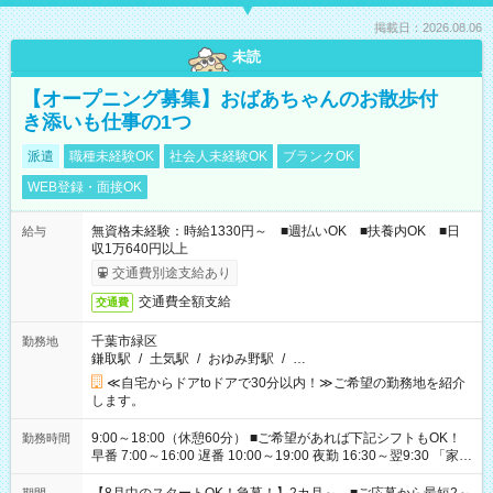
掲載日：2026.08.06
未読
【オープニング募集】おばあちゃんのお散歩付
き添いも仕事の1つ
派遣
職種未経験OK
社会人未経験OK
ブランクOK
WEB登録・面接OK
無資格未経験：時給1330円～ ■週払いOK ■扶養内OK ■日
給与
収1万640円以上
交通費別途支給あり
交通費全額支給
交通費
千葉市緑区
勤務地
鎌取駅
/
土気駅
/
おゆみ野駅
/
…
≪自宅からドアtoドアで30分以内！≫ご希望の勤務地を紹介
します。
9:00～18:00（休憩60分） ■ご希望があれば下記シフトもOK！
勤務時間
早番 7:00～16:00 遅番 10:00～19:00 夜勤 16:30～翌9:30 「家族
と休みを合わせたい」 「余裕を持って夕飯の準備がしたい」
「できれば残業はしたくない」 など、ご希望を教えてください