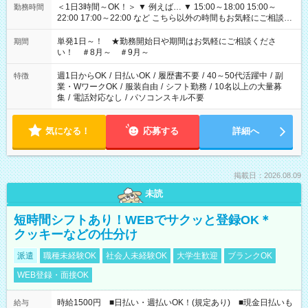
＜1日3時間～OK！＞ ▼ 例えば… ▼ 15:00～18:00 15:00～
勤務時間
22:00 17:00～22:00 など こちら以外の時間もお気軽にご相談く
ださい！
単発1日～！ ★勤務開始日や期間はお気軽にご相談くださ
期間
い！ ＃8月～ ＃9月～
週1日からOK
/
日払いOK
/
履歴書不要
/
40～50代活躍中
/
副
特徴
業・WワークOK
/
服装自由
/
シフト勤務
/
10名以上の大量募
集
/
電話対応なし
/
パソコンスキル不要
気になる！
応募する
詳細へ
掲載日：2026.08.09
未読
短時間シフトあり！WEBでサクッと登録OK＊
クッキーなどの仕分け
派遣
職種未経験OK
社会人未経験OK
大学生歓迎
ブランクOK
WEB登録・面接OK
時給1500円 ■日払い・週払いOK！(規定あり) ■現金日払いも
給与