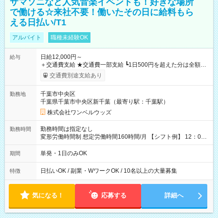
サマソニなど人気音楽イベントも！好きな場所
で働ける☆来社不要！働いたその日に給料もら
える日払い/T1
アルバイト
職種未経験OK
日給12,000円～
給与
＋交通費支給 ★交通費一部支給 ┗1日500円を超えた分は全額支
給！ ※往復500円以内の方は自己負担となります ★日払いOK！
交通費別途支給あり
（規定あり） ┗働いたその日に現金GET♪ お仕事後はコンビニ
ATMから 日払い分を引き落とせます！ 【試用期間】試用期間
千葉市中央区
勤務地
なし
千葉県千葉市中央区新千葉（最寄り駅：千葉駅）
株式会社ワンベルウッズ
勤務時間は指定なし
勤務時間
変形労働時間制 想定労働時間160時間/月 【シフト例】 12：00
～22：00
単発・1日のみOK
期間
日払いOK / 副業・WワークOK / 10名以上の大量募集
特徴
気になる！
応募する
詳細へ