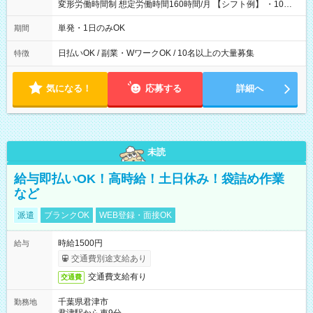
変形労働時間制 想定労働時間160時間/月 【シフト例】 ・10：
00～20：00
単発・1日のみOK
期間
日払いOK / 副業・WワークOK / 10名以上の大量募集
特徴
気になる！
応募する
詳細へ
未読
給与即払いOK！高時給！土日休み！袋詰め作業
など
派遣
ブランクOK
WEB登録・面接OK
時給1500円
給与
交通費別途支給あり
交通費支給有り
交通費
千葉県君津市
勤務地