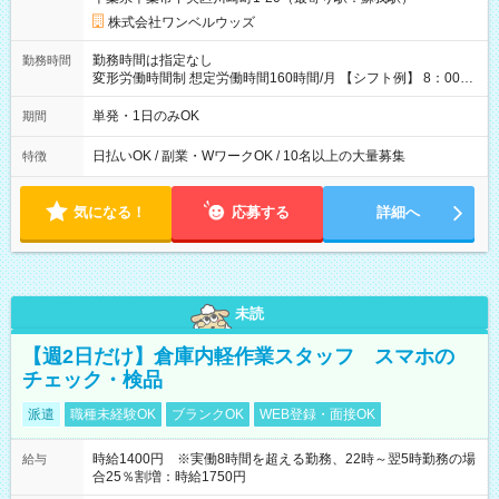
株式会社ワンベルウッズ
勤務時間は指定なし
勤務時間
変形労働時間制 想定労働時間160時間/月 【シフト例】 8：00～
17：00 9：00～19：00 10：00～20：00 10：30～19：30
単発・1日のみOK
期間
日払いOK / 副業・WワークOK / 10名以上の大量募集
特徴
気になる！
応募する
詳細へ
未読
【週2日だけ】倉庫内軽作業スタッフ スマホの
チェック・検品
派遣
職種未経験OK
ブランクOK
WEB登録・面接OK
時給1400円 ※実働8時間を超える勤務、22時～翌5時勤務の場
給与
合25％割増：時給1750円