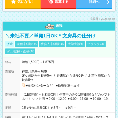
気になる！
応募する
詳細へ
掲載日：2026.08.08
未読
＼来社不要／単発1日OK＊文房具の仕分け
派遣
職種未経験OK
社会人未経験OK
大学生歓迎
ブランクOK
WEB登録・面接OK
時給1,500円～1,875円
給与
神奈川県茅ヶ崎市
勤務地
茅ケ崎駅から徒歩5分
/
香川駅から徒歩5分
/
北茅ケ崎駅から
徒歩5分
■物流センターなど ■勤務地選べます
【1日3時間～も相談OK!】午前中のみや18時以降などのシフト
勤務時間
あり！ シフト例 ▼9:00～12:00 ▼9:00～17:00 ▼10:00～19:00
▼18:00～21:00
1日だけの単発OK！＃8月～ ＃9月～
期間
週1日からOK
/
日払いOK
/
40～50代活躍中
/
副業・Wワーク
特徴