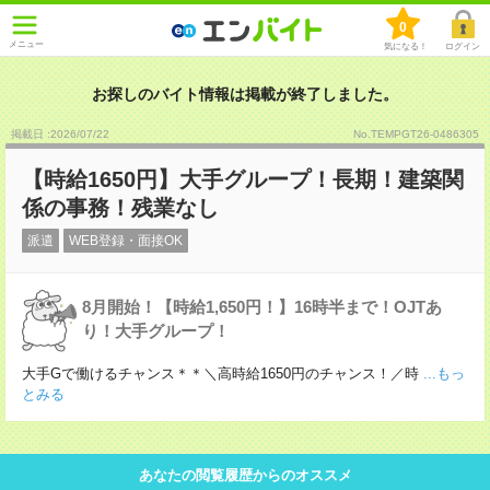
0
メニュー
気になる！
ログイン
お探しのバイト情報は掲載が終了しました。
掲載日 :2026
/
07
/
22
No.TEMPGT26-0486305
【時給1650円】大手グループ！長期！建築関
係の事務！残業なし
派遣
WEB登録・面接OK
8月開始！【時給1,650円！】16時半まで！OJTあ
り！大手グループ！
大手Gで働けるチャンス＊＊＼高時給1650円のチャンス！／時
...もっ
とみる
あなたの閲覧履歴からのオススメ