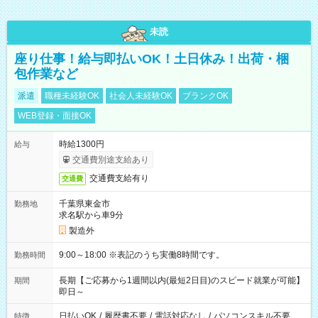
未読
座り仕事！給与即払いOK！土日休み！出荷・梱
包作業など
派遣
職種未経験OK
社会人未経験OK
ブランクOK
WEB登録・面接OK
時給1300円
給与
交通費別途支給あり
交通費支給有り
交通費
千葉県東金市
勤務地
求名駅から車9分
製造外
9:00～18:00 ※表記のうち実働8時間です。
勤務時間
長期【ご応募から1週間以内(最短2日目)のスピード就業が可能】
期間
即日～
日払いOK
/
履歴書不要
/
電話対応なし
/
パソコンスキル不要
特徴