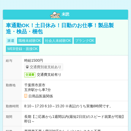
未読
車通勤OK！土日休み！日勤のお仕事！製品製
造・検品・梱包
派遣
職種未経験OK
社会人未経験OK
ブランクOK
WEB登録・面接OK
時給1500円
給与
交通費別途支給あり
交通費支給有り
交通費
千葉県市原市
勤務地
五井駅から車7分
日用品医薬関係
8:10～17:20 6:10～15:20 ※表記のうち実働8時間です。
勤務時間
長期【ご応募から1週間以内(最短2日目)のスピード就業が可能】
期間
即日～