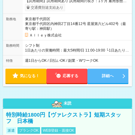
【試用期間】試用期間あり 試用期間の長さ：1ヶ月 雇用形態、
給与は本採用時と同じです。
交通費別途支給あり
東京都千代田区
勤務地
東京都千代田区内神田2丁目14番12号 星屋第六ビル402号（最
寄り駅：神田駅）
Ａｌｌｅｙ株式会社
シフト制
勤務時間
1日あたりの実働時間：最大5時間/日 11:00-19:00 └1日あたりの
実働時間：1-5時間 └上記の時間帯内であれば、いつでも勤務可
能！ └平日・土曜日の中で、お好きな曜日でご勤務いただけま
週1日からOK / 日払いOK / 副業・WワークOK
特徴
す！ 【シフト例】 ・11:00～14:00 ・16:30～19:00 ・13:00～
18:00 などのように、自由な働き方が可能なお仕事です！
気になる！
応募する
詳細へ
未読
特別時給1800円【ヴァレクストラ】短期スタッ
フ 日本橋
派遣
ブランクOK
WEB登録・面接OK