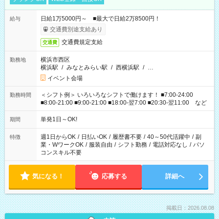
日給1万5000円～ ■最大で日給2万8500円！
給与
交通費別途支給あり
交通費規定支給
交通費
横浜市西区
勤務地
横浜駅
/
みなとみらい駅
/
西横浜駅
/
…
イベント会場
＜シフト例＞ いろいろなシフトで働けます！ ■7:00-24:00
勤務時間
■8:00-21:00 ■9:00-21:00 ■18:00-翌7:00 ■20:30-翌11:00 など
単発1日～OK!
期間
週1日からOK
/
日払いOK
/
履歴書不要
/
40～50代活躍中
/
副
特徴
業・WワークOK
/
服装自由
/
シフト勤務
/
電話対応なし
/
パソ
コンスキル不要
気になる！
応募する
詳細へ
掲載日：2026.08.08