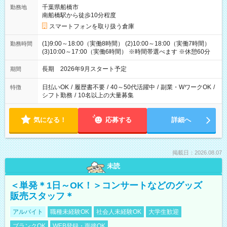
千葉県船橋市
勤務地
南船橋駅から徒歩10分程度
スマートフォンを取り扱う倉庫
(1)9:00～18:00（実働8時間） (2)10:00～18:00（実働7時間）
勤務時間
(3)10:00～17:00（実働6時間） ※時間帯選べます ※休憩60分
長期 2026年9月スタート予定
期間
日払いOK
/
履歴書不要
/
40～50代活躍中
/
副業・WワークOK
/
特徴
シフト勤務
/
10名以上の大量募集
気になる！
応募する
詳細へ
掲載日：2026.08.07
未読
＜単発＊1日～OK！＞コンサートなどのグッズ
販売スタッフ＊
アルバイト
職種未経験OK
社会人未経験OK
大学生歓迎
ブランクOK
WEB登録・面接OK