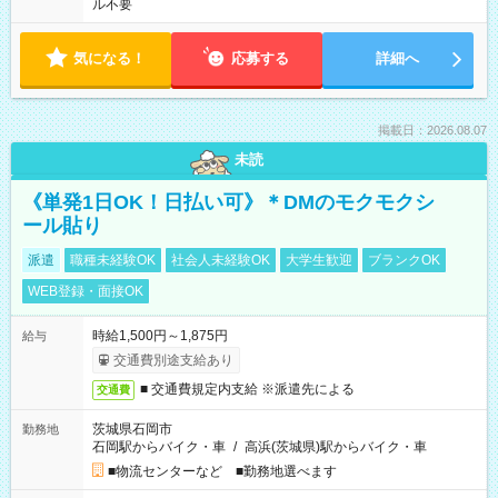
ル不要
気になる！
応募する
詳細へ
掲載日：2026.08.07
未読
《単発1日OK！日払い可》＊DMのモクモクシ
ール貼り
派遣
職種未経験OK
社会人未経験OK
大学生歓迎
ブランクOK
WEB登録・面接OK
時給1,500円～1,875円
給与
交通費別途支給あり
■ 交通費規定内支給 ※派遣先による
交通費
茨城県石岡市
勤務地
石岡駅からバイク・車
/
高浜(茨城県)駅からバイク・車
■物流センターなど ■勤務地選べます