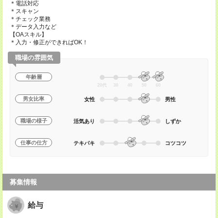
＊電話対応
＊スキャン
＊チェック業務
＊データ入力など
【OAスキル】
＊入力・修正ができればOK！
職場の雰囲気
年齢層
20代
30
40
50
60
男女比率
女性
男性
職場の様子
活気あり
しずか
仕事の仕方
テキパキ
コツコツ
募集情報
給与