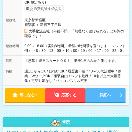
OK(規定あり)
交通費別途支給あり
東京都新宿区
勤務地
新宿駅
/
新宿三丁目駅
大手物流会社（年齢不問／「無理なく続けられる」と好評の
職場です！）
9:00～18:00（実動8時間） 希望の時間帯を選べます！ ＜シフト
勤務時間
例＞ ・8：30～12：00 ・10：00～19：00 ・17：00～22：00
・13：00～22：00 ・22：00～翌6：00 など
【急募】即日スタートＯＫ！ 単発1日のみから働けます。
期間
週1日からOK
/
日払いOK
/
履歴書不要
/
40～50代活躍中
/
副
特徴
業・WワークOK
/
服装自由
/
シフト勤務
/
10名以上の大量募
集
/
電話対応なし
/
パソコンスキル不要
気になる！
応募する
詳細へ
未読