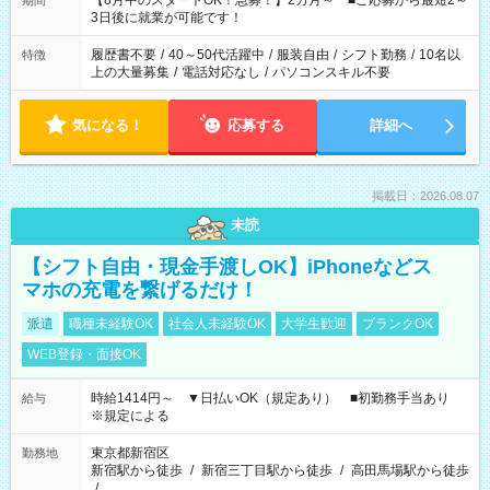
【8月中のスタートOK！急募！】2カ月～ ■ご応募から最短2～
期間
ね。 ※Wワーク希望の方へ 今ご覧のお仕事で希望する勤務時間
3日後に就業が可能です！
と、もう1つのお仕事の勤務時間。 合計で週40時間を超える場
合は応募できません。
履歴書不要
/
40～50代活躍中
/
服装自由
/
シフト勤務
/
10名以
特徴
上の大量募集
/
電話対応なし
/
パソコンスキル不要
気になる！
応募する
詳細へ
掲載日：2026.08.07
未読
【シフト自由・現金手渡しOK】iPhoneなどス
マホの充電を繋げるだけ！
派遣
職種未経験OK
社会人未経験OK
大学生歓迎
ブランクOK
WEB登録・面接OK
時給1414円～ ▼日払いOK（規定あり） ■初勤務手当あり
給与
※規定による
東京都新宿区
勤務地
新宿駅から徒歩
/
新宿三丁目駅から徒歩
/
高田馬場駅から徒歩
/
…