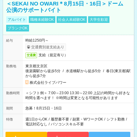
＜SEKAI NO OWARI＊8月15日・16日＞ドーム
公演のサポートバイト
アルバイト
職種未経験OK
社会人未経験OK
大学生歓迎
ブランクOK
時給1250円～
給与
交通費別途支給あり
支給（規定有り）
交通費
東京都文京区
勤務地
後楽園駅から徒歩5分
/
水道橋駅から徒歩5分
/
春日(東京都)駅
から徒歩7分
株式会社ライブパワー
＜シフト例＞ 7:00～23:00 13:30～22:00 上記の時間から好きな
勤務時間
時間を選べます！ ※時間は変更となる可能性があります
急募！8月15日・16日
期間
週1日からOK
/
履歴書不要
/
副業・WワークOK
/
シフト勤務
/
特徴
電話対応なし
/
パソコンスキル不要