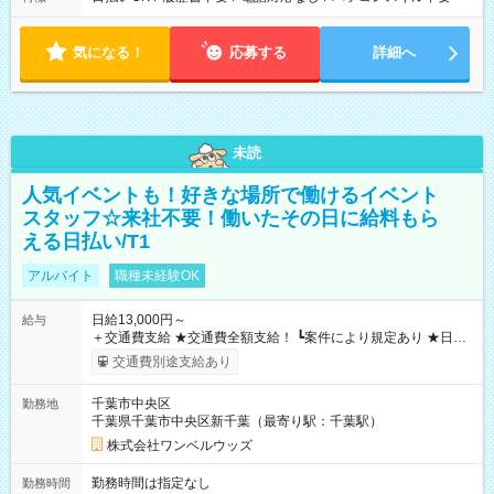
気になる！
応募する
詳細へ
未読
人気イベントも！好きな場所で働けるイベント
スタッフ☆来社不要！働いたその日に給料もら
える日払い/T1
アルバイト
職種未経験OK
日給13,000円～
給与
＋交通費支給 ★交通費全額支給！ ┗案件により規定あり ★日払
いOK！（規定あり） ┗働いたその日に現金GET♪ お仕事後はコ
交通費別途支給あり
ンビニATMから 日払い分を引き落とせます！ 【試用期間】試
用期間なし
千葉市中央区
勤務地
千葉県千葉市中央区新千葉（最寄り駅：千葉駅）
株式会社ワンベルウッズ
勤務時間は指定なし
勤務時間