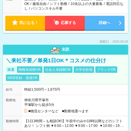
OK
/
服装自由
/
シフト勤務
/
10名以上の大量募集
/
電話対応な
し
/
パソコンスキル不要
気になる！
応募する
詳細へ
掲載日：2026.08.06
未読
＼来社不要／単発1日OK＊コスメの仕分け
派遣
職種未経験OK
社会人未経験OK
大学生歓迎
ブランクOK
WEB登録・面接OK
時給1,500円～1,875円
給与
神奈川県平塚市
勤務地
平塚駅から徒歩5分
■物流センターなど ■勤務地選べます
【1日3時間～も相談OK!】午前中のみや18時以降などのシフト
勤務時間
あり！ シフト例 ▼9:00～12:00 ▼9:00～17:00 ▼10:00～19:00
▼18:00～21:00