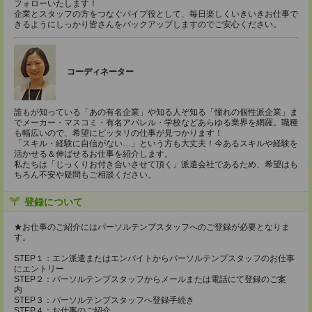
フォローいたします！
企業とスタッフの方をつなぐパイプ役として、毎日楽しくいきいきお仕事で
きるようにしっかり皆さんをバックアップしますのでご安心ください。
コーディネーター
誰もが知っている「あの有名企業」や知る人ぞ知る「憧れの個性派企業」ま
でメーカー・マスコミ・有名アパレル・学校などあらゆる業界を網羅。職種
も幅広いので、希望にピッタリの仕事が見つかります！
「スキル・経験に自信がない…」という方も大丈夫！今あるスキルや経験を
活かせる＆伸ばせるお仕事を紹介します。
私たちは「じっくりお付き合いさせて頂く」派遣会社であるため、希望はも
ちろん不安や疑問もご相談ください。
登録について
★お仕事のご紹介にはパーソルテンプスタッフへのご登録が必要となりま
す。
STEP１：エン派遣またはエンバイトからパーソルテンプスタッフのお仕事
にエントリー
STEP２：パーソルテンプスタッフからメールまたは電話にて登録のご案
内
STEP３：パーソルテンプスタッフへ登録手続き
STEP４：お仕事のご紹介