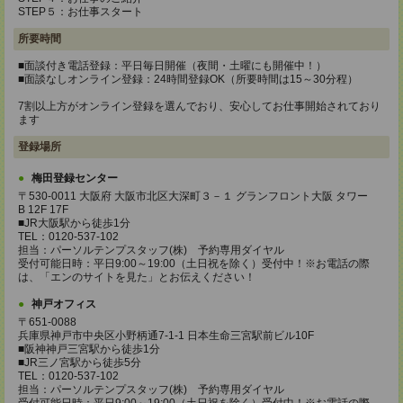
STEP５：お仕事スタート
所要時間
■面談付き電話登録：平日毎日開催（夜間・土曜にも開催中！）
■面談なしオンライン登録：24時間登録OK（所要時間は15～30分程）
7割以上方がオンライン登録を選んでおり、安心してお仕事開始されており
ます
登録場所
梅田登録センター
〒530-0011 大阪府 大阪市北区大深町３－１ グランフロント大阪 タワー
B 12F 17F
■JR大阪駅から徒歩1分
TEL：0120-537-102
担当：パーソルテンプスタッフ(株) 予約専用ダイヤル
受付可能日時：平日9:00～19:00（土日祝を除く）受付中！※お電話の際
は、「エンのサイトを見た」とお伝えください！
神戸オフィス
〒651-0088
兵庫県神戸市中央区小野柄通7-1-1 日本生命三宮駅前ビル10F
■阪神神戸三宮駅から徒歩1分
■JR三ノ宮駅から徒歩5分
TEL：0120-537-102
担当：パーソルテンプスタッフ(株) 予約専用ダイヤル