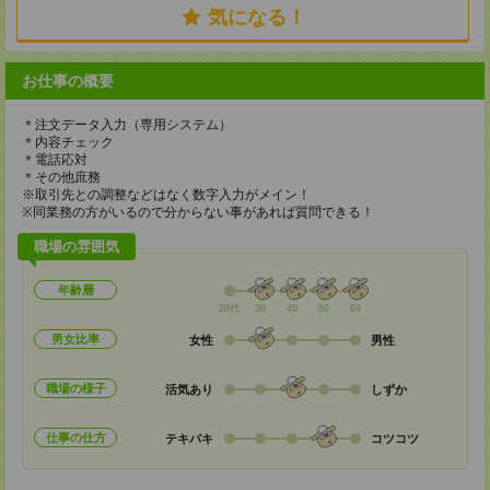
気になる！
お仕事の概要
＊注文データ入力（専用システム）
＊内容チェック
＊電話応対
＊その他庶務
※取引先との調整などはなく数字入力がメイン！
※同業務の方がいるので分からない事があれば質問できる！
職場の雰囲気
年齢層
20代
30
40
50
60
男女比率
女性
男性
職場の様子
活気あり
しずか
仕事の仕方
テキパキ
コツコツ