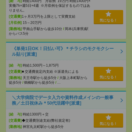
[給 与]
時給1400円 月収例 19万円 時給1400円×
実働7h×週5日×4週 ※月収例を保証するものではあ
りません。
[交通費]
1ヶ月3万円を上限として実費支給
気になる！
[月収例]
15～20万円
[勤務地]
甲南山手駅から徒歩10分
/
岡本(兵庫県)駅
からバス5分
《単発1日OK！日払い可》＊チラシのモクモクシー
ル貼り[派遣]
[給 与]
時給1,500円～1,875円
[交通費]
■ 交通費規定内支給 ※派遣先による
気になる！
[勤務地]
天王寺駅から徒歩5分
/
大阪上本町駅から
徒歩5分
/
鶴橋駅から徒歩5分
/
…
＼大学病院でデータ入力や資料作成メインの一般事
務／土日祝休み＊50代活躍中[派遣]
[給 与]
時給1300円＋交
[交通費]
◆交通費別途支給(弊社規定有)
気になる！
[勤務地]
神宮丸太町駅から徒歩5分