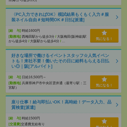
県)駅から徒歩13分
〈PC入力できればOK〉模試結果もくもく入力＃服
装ネイル自由＃短時間OK＃日払[派遣]
[給 与]
時給1600円
[勤務地]
西梅田駅から徒歩3分
/
大阪梅田(阪神線)駅
気になる！
から徒歩4分
/
大阪駅から徒歩4分
/
…
好きな場所で働けるイベントスタッフ☆人気イベン
トも！来社不要！働いたその日に給料もらえる日払
い◎｜阪[アルバイト]
[給 与]
日給16,500円～
[勤務地]
兵庫県神戸市中央区雲井通（最寄り駅：三
気になる！
宮駅）
座り仕事！給与即払いOK！高時給！データ入力、品
質検査[派遣]
[給 与]
時給1500円
[交通費]
交通費支給有り