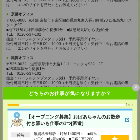
受付可能日時：平日9:00～19:00（土日祝を除く）受付中！※お電話の際
は、「エンのサイトを見た」とお伝えください！
京都オフィス
〒600-8008 京都府京都市下京区四条通烏丸東入長刀鉾町20 四条烏丸FTス
クエア9F
■地下鉄烏丸線四条駅から徒歩1分 ■阪急烏丸駅から徒歩1分
TEL：0120-537-102
担当：パーソルテンプスタッフ(株) 予約専用ダイヤル
受付可能日時：平日9:00～19:00（土日祝を除く）受付中！※お電話の際
は、「エンのサイトを見た」とお伝えください！
滋賀オフィス
〒525-0032 滋賀県草津市大路1-1-1 エルティ932 3F
■JR草津駅から徒歩1分
TEL：0120-537-102
担当：パーソルテンプスタッフ(株) 予約専用ダイヤル
受付可能日時：平日9:00～19:00（土日祝を除く）受付中！※お電話の際
×
は、「エンのサイトを見た」とお伝えください！
どちらのお仕事が気になりますか？
姫路オフィス
〒670-0913
1
/10
兵庫県姫路市西駅前町73 姫路ターミナルスクエア5F
■JR姫路駅から徒歩1分
【オープニング募集】おばあちゃんのお散歩
TEL：0120-537-102
担当：パーソルテンプスタッフ(株) 予約専用ダイヤル
付き添いも仕事の1つ[派遣]
受付可能日時：平日9:00～19:00（土日祝を除く）受付中！※お電話の際
は、「エンのサイトを見た」とお伝えください！
無資格未経験：時給1400円～ ■週払
給与
いOK ■扶養内OK ■日収1万1200円