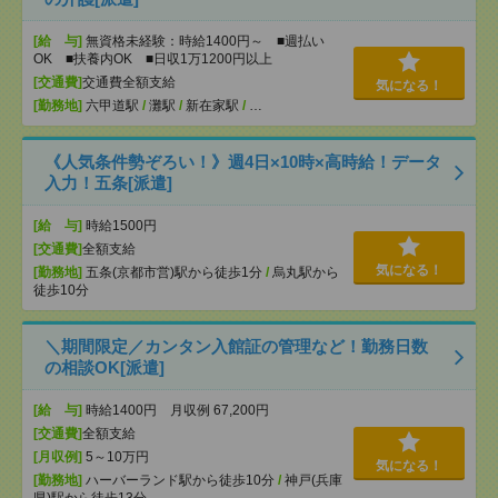
[給 与]
無資格未経験：時給1400円～ ■週払い
OK ■扶養内OK ■日収1万1200円以上
[交通費]
交通費全額支給
気になる！
[勤務地]
六甲道駅
/
灘駅
/
新在家駅
/
…
《人気条件勢ぞろい！》週4日×10時×高時給！データ
入力！五条[派遣]
[給 与]
時給1500円
[交通費]
全額支給
気になる！
[勤務地]
五条(京都市営)駅から徒歩1分
/
烏丸駅から
徒歩10分
＼期間限定／カンタン入館証の管理など！勤務日数
の相談OK[派遣]
[給 与]
時給1400円 月収例 67,200円
[交通費]
全額支給
[月収例]
5～10万円
気になる！
[勤務地]
ハーバーランド駅から徒歩10分
/
神戸(兵庫