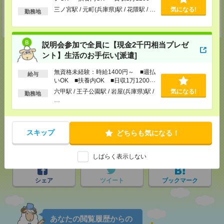
登録交通費
以上
三ノ宮駅 / 元町(兵庫県)駅 / 花隈駅 / …
気になる!
勤務地
【面談付き電話登録】・【面談なしオンライン登録】どちらも来社不要で
す！
説明会参加で全員に【現金2千円相当プレゼ
ント】生活のお手伝い[派遣]
無資格未経験：時給1400円～ ■週払
給与
応募ページへ
いOK ■扶養内OK ■日収1万1200円
以上
六甲駅 / 王子公園駅 / 岩屋(兵庫県)駅 /
気になる!
勤務地
…
気になる！
スキップ
どちらも気になる！
メール
LINE
で送る
で送る
しばらく表示しない
シェア
ツイート
ブックマーク
あなたの閲覧履歴からの