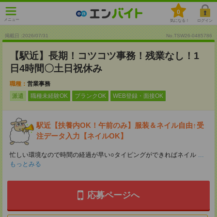
0
メニュー
気になる！
ログイン
掲載日 :2026
/
07
/
31
No.TSW26-0485786
【駅近】長期！コツコツ事務！残業なし！1
日4時間〇土日祝休み
職種：
営業事務
派遣
職種未経験OK
ブランクOK
WEB登録・面接OK
駅近【扶養内OK！午前のみ】服装＆ネイル自由↑受
注データ入力【ネイルOK】
忙しい環境なので時間の経過が早い○タイピングができればネイル
...
もっとみる
応募ページへ