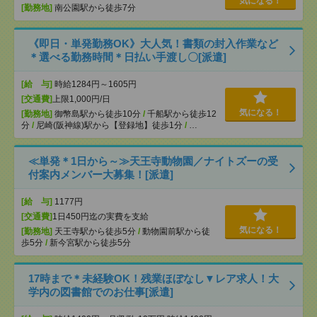
気になる！
[勤務地]
南公園駅から徒歩7分
《即日・単発勤務OK》大人気！書類の封入作業など
＊選べる勤務時間＊日払い手渡し〇[派遣]
[給 与]
時給1284円～1605円
[交通費]
上限1,000円/日
気になる！
[勤務地]
御幣島駅から徒歩10分
/
千船駅から徒歩12
分
/
尼崎(阪神線)駅から【登録地】徒歩1分
/
…
≪単発＊1日から～≫天王寺動物園／ナイトズーの受
付案内メンバー大募集！[派遣]
[給 与]
1177円
[交通費]
1日450円迄の実費を支給
気になる！
[勤務地]
天王寺駅から徒歩5分
/
動物園前駅から徒
歩5分
/
新今宮駅から徒歩5分
17時まで＊未経験OK！残業ほぼなし▼レア求人！大
学内の図書館でのお仕事[派遣]