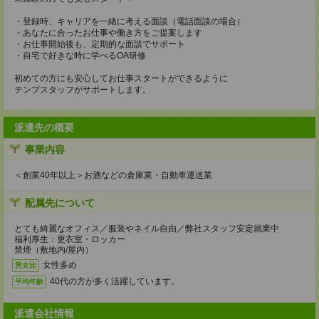
・登録時、キャリアを一緒に考える面談（電話面談の場合）
・あなたに合ったお仕事や働き方をご提案します
・お仕事開始後も、定期的な面談でサポート
・自宅で好きな時に学べるOA研修
初めての方にも安心してお仕事スタートができるように
テンプスタッフがサポートします。
派遣先の概要
事業内容
＜創業40年以上＞お酒などの倉庫業・自動車運送業
配属先について
とても綺麗なオフィス／服装やネイル自由／弊社スタッフ安定就業中
福利厚生：更衣室・ロッカー
禁煙（敷地内/屋内）
女性多め
男女比
40代の方が多く活躍しています。
平均年齢
派遣会社情報