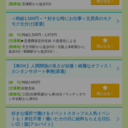
気になる！
[勤務地]
宝塚駅から徒歩5分
＜時給1,500円～＊好きな時にお仕事＞文房具のモク
モク仕分け[派遣]
[給 与]
時給1,500円～1,875円
[交通費]
■ 交通費規定内支給 ※派遣先による
気になる！
[勤務地]
天王寺駅から徒歩5分
/
大阪上本町駅から
徒歩5分
/
鶴橋駅から徒歩5分
/
…
【車OK】人間関係の良さが自慢！綺麗なオフィス！
カンタンサポート事務[派遣]
[給 与]
時給1400円
[交通費]
全額支給
気になる！
[勤務地]
三田(兵庫県)駅から車16分
/
ウッディタウ
ン中央駅から車6分
好きな場所で働けるイベントスタッフ☆人気イベン
トも！来社不要！働いたその日に給料もらえる日払
い◎｜阪[アルバイト]