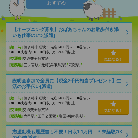
おすすめ
【オープニング募集】おばあちゃんのお散歩付き添
いも仕事の1つ[派遣]
[給 与]
無資格未経験：時給1400円～ ■週払い
OK ■扶養内OK ■日収1万1200円以上
[交通費]
交通費全額支給
気になる！
[勤務地]
三ノ宮駅
/
元町(兵庫県)駅
/
花隈駅
/
…
説明会参加で全員に【現金2千円相当プレゼント】生
活のお手伝い[派遣]
[給 与]
無資格未経験：時給1400円～ ■週払い
OK ■扶養内OK ■日収1万1200円以上
[交通費]
交通費全額支給
気になる！
[勤務地]
六甲駅
/
王子公園駅
/
岩屋(兵庫県)駅
/
…
志望動機も履歴書も不要！日収1.1万円～＊未経験OK
の介護[派遣]