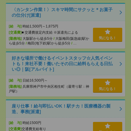
〈カンタン作業！〉スキマ時間にサクッと＊お菓子
の仕分け[派遣]
[給 与]
時給1,500円～1,875円
[交通費]
■ 交通費規定内支給 ※派遣先による
気になる！
[勤務地]
大阪駅から徒歩5分
/
大阪梅田(阪急線)駅か
ら徒歩5分
/
梅田(地下鉄)駅から徒歩5分
/
…
好きな場所で働けるイベントスタッフ☆人気イベン
トも！来社不要！働いたその日に給料もらえる日払
い◎｜阪[アルバイト]
[給 与]
日給16,500円～
[勤務地]
兵庫県神戸市中央区相生町（最寄り駅：神
気になる！
戸駅）
座り仕事！給与即払いOK！駅チカ！医療機器の製
造、事務[派遣]
[給 与]
時給1500円
[交通費]
交通費支給有り