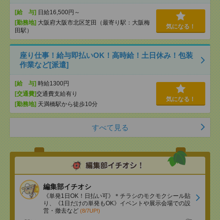
[給 与]
日給16,500円～
[勤務地]
大阪府大阪市北区芝田（最寄り駅：大阪梅
気になる！
田駅）
座り仕事！給与即払いOK！高時給！土日休み！包装
作業など[派遣]
[給 与]
時給1300円
[交通費]
交通費支給有り
気になる！
[勤務地]
天満橋駅から徒歩10分
すべて見る
編集部イチオシ
《単発1日OK！日払い可》＊チラシのモクモクシール貼
り、《1日だけの単発もOK》イベントや展示会場での設
営・撤去など
(8/7UP!)