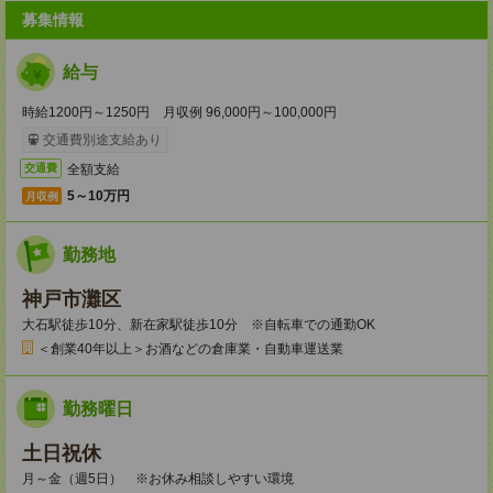
募集情報
給与
時給1200円～1250円 月収例 96,000円～100,000円
交通費別途支給あり
全額支給
交通費
5～10万円
月収例
勤務地
神戸市灘区
大石駅徒歩10分、新在家駅徒歩10分 ※自転車での通勤OK
＜創業40年以上＞お酒などの倉庫業・自動車運送業
勤務曜日
土日祝休
月～金（週5日） ※お休み相談しやすい環境