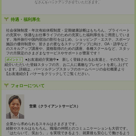
なさんをバックアップさせていただきます。
待遇・福利厚生
社会保険制度・年次有給休暇制度・定期健康診断はもちろん、プライベート
の充実や、快適なお仕事ライフのための充実した福利厚生をご用意していま
す。海外旅行や国内宿泊の割引をはじめ、ショッピング・エステ、スポーツ
施設の優待制度や、皆さまの更なるステップアップに向け、OA・語学など
のスキルアップ講座や、資格取得のための講座、各種スクールなど、スタッ
フの方限定のさまざまなサービスやサポートが豊富です！
●お友達紹介実施中● 新しく登録されるお友達と、その方をご
ポイント！
紹介いただいた登録スタッフの方、お二人に素敵なプレゼントを差し上げて
います。詳細は、パーソルテンプスタッフのホームページの会社概要より
【お友達紹介】バナーをクリックしてご覧ください。
フォローについて
営業（クライアントサービス）
企業から求められるスキルはさまざまです。
経験やスキルはもちろん、職場の仲間とのコミュニケーションも大切です。
「はたらいて、笑おう。」を実現できるよう、就業後も安心して働けるよう