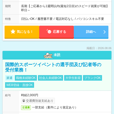
長期【ご応募から1週間以内(最短2日目)のスピード就業が可能】
期間
即日～
日払いOK
/
履歴書不要
/
電話対応なし
/
パソコンスキル不要
特徴
気になる！
応募する
詳細へ
掲載日：2026.08.06
未読
国際的スポーツイベントの選手団及び記者等の
受付業務！
派遣
職種未経験OK
社会人未経験OK
大学生歓迎
ブランクOK
WEB登録・面接OK
時給2,000円
給与
交通費別途支給あり
一部支給（案件により規定あり）
交通費