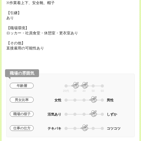
※作業着上下、安全靴、帽子
【引継】
あり
【職場環境】
ロッカー・社員食堂・休憩室・更衣室あり
【その他】
直接雇用の可能性あり
職場の雰囲気
年齢層
20代
30
40
50
60
男女比率
女性
男性
職場の様子
活気あり
しずか
仕事の仕方
テキパキ
コツコツ