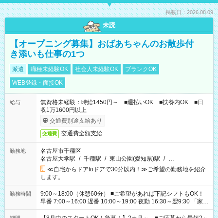
掲載日：2026.08.09
未読
【オープニング募集】おばあちゃんのお散歩付
き添いも仕事の1つ
派遣
職種未経験OK
社会人未経験OK
ブランクOK
WEB登録・面接OK
無資格未経験：時給1450円～ ■週払いOK ■扶養内OK ■日
給与
収1万1600円以上
交通費別途支給あり
交通費全額支給
交通費
名古屋市千種区
勤務地
名古屋大学駅
/
千種駅
/
東山公園(愛知県)駅
/
…
≪自宅からドアtoドアで30分以内！≫ご希望の勤務地を紹介
します。
9:00～18:00（休憩60分） ■ご希望があれば下記シフトもOK！
勤務時間
早番 7:00～16:00 遅番 10:00～19:00 夜勤 16:30～翌9:30 「家族
と休みを合わせたい」 「余裕を持って夕飯の準備がしたい」
「できれば残業はしたくない」 など、ご希望を教えてください