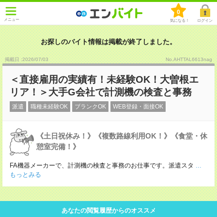
0
メニュー
気になる！
ログイン
お探しのバイト情報は掲載が終了しました。
掲載日 :2026
/
07
/
03
No.AHTTAL6613nag
＜直接雇用の実績有！未経験OK！大曽根エ
リア！＞大手G会社で計測機の検査と事務
派遣
職種未経験OK
ブランクOK
WEB登録・面接OK
《土日祝休み！》《複数路線利用OK！》《食堂・休
憩室完備！》
FA機器メーカーで、計測機の検査と事務のお仕事です。派遣スタ
...
もっとみる
あなたの閲覧履歴からのオススメ