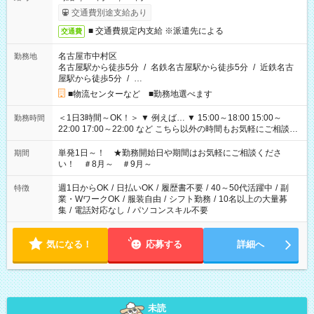
交通費別途支給あり
■ 交通費規定内支給 ※派遣先による
交通費
名古屋市中村区
勤務地
名古屋駅から徒歩5分
/
名鉄名古屋駅から徒歩5分
/
近鉄名古
屋駅から徒歩5分
/
…
■物流センターなど ■勤務地選べます
＜1日3時間～OK！＞ ▼ 例えば… ▼ 15:00～18:00 15:00～
勤務時間
22:00 17:00～22:00 など こちら以外の時間もお気軽にご相談く
ださい！
単発1日～！ ★勤務開始日や期間はお気軽にご相談くださ
期間
い！ ＃8月～ ＃9月～
週1日からOK
/
日払いOK
/
履歴書不要
/
40～50代活躍中
/
副
特徴
業・WワークOK
/
服装自由
/
シフト勤務
/
10名以上の大量募
集
/
電話対応なし
/
パソコンスキル不要
気になる！
応募する
詳細へ
未読