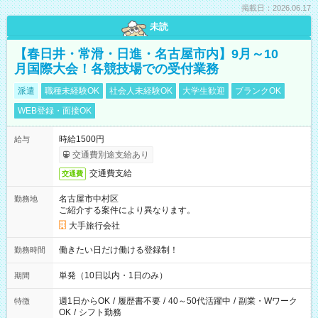
掲載日：2026.06.17
未読
【春日井・常滑・日進・名古屋市内】9月～10
月国際大会！各競技場での受付業務
派遣
職種未経験OK
社会人未経験OK
大学生歓迎
ブランクOK
WEB登録・面接OK
時給1500円
給与
交通費別途支給あり
交通費支給
交通費
名古屋市中村区
勤務地
ご紹介する案件により異なります。
大手旅行会社
働きたい日だけ働ける登録制！
勤務時間
単発（10日以内・1日のみ）
期間
週1日からOK
/
履歴書不要
/
40～50代活躍中
/
副業・Wワーク
特徴
OK
/
シフト勤務