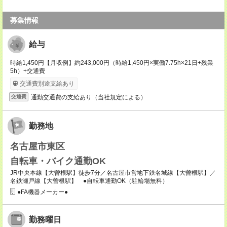
募集情報
給与
時給1,450円【月収例】約243,000円（時給1,450円×実働7.75h×21日+残業
5h）+交通費
交通費別途支給あり
通勤交通費の支給あり（当社規定による）
交通費
勤務地
名古屋市東区
自転車・バイク通勤OK
JR中央本線【大曽根駅】徒歩7分／名古屋市営地下鉄名城線【大曽根駅】／
名鉄瀬戸線【大曽根駅】 ●自転車通勤OK（駐輪場無料）
●FA機器メーカー●
勤務曜日