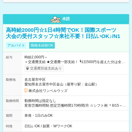
未読
高時給2000円☆1日4時間でOK！国際スポーツ
大会の受付スタッフ☆来社不要！日払いOK♪/N1
アルバイト
職種未経験OK
時給2,000円～
給与
＋交通費支給 ★交通費一部支給！ ┗1日500円を超えた分は全額
支給！ ※往復500円以内の方は自己負担となります ★日払い
交通費別途支給あり
OK！（規定あり） ┗働いたその日に現金GET♪ お仕事後はコン
ビニATMから 日払い分を引き落とせます！ 【試用期間】試用
名古屋市中区
勤務地
期間なし
愛知県名古屋市中区金山（最寄り駅：金山駅）
株式会社ワンベルウッズ
勤務時間は指定なし
勤務時間
変形労働時間制 想定労働時間170時間/月 ☆シフト例 ＊8/15～
10/26 全日共通 08：00～12：00 17：00～21：00 ＊8/31
～9/19のみ下記シフトもあります！ 12：00～16：00 ＊9/6～
単発・1日のみOK
期間
10/6、10/11～26のみ下記シフトもあります！ 07：00～11：
00
日払いOK / 副業・WワークOK
特徴