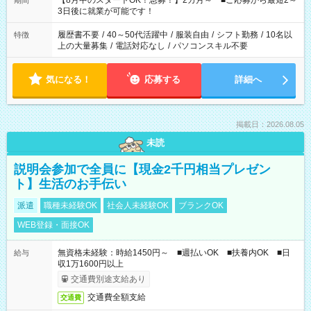
【8月中のスタートOK！急募！】2カ月～ ■ご応募から最短2～
期間
ね。 ※Wワーク希望の方へ 今ご覧のお仕事で希望する勤務時間
3日後に就業が可能です！
と、もう1つのお仕事の勤務時間。 合計で週40時間を超える場
合は応募できません。
履歴書不要
/
40～50代活躍中
/
服装自由
/
シフト勤務
/
10名以
特徴
上の大量募集
/
電話対応なし
/
パソコンスキル不要
気になる！
応募する
詳細へ
掲載日：2026.08.05
未読
説明会参加で全員に【現金2千円相当プレゼン
ト】生活のお手伝い
派遣
職種未経験OK
社会人未経験OK
ブランクOK
WEB登録・面接OK
無資格未経験：時給1450円～ ■週払いOK ■扶養内OK ■日
給与
収1万1600円以上
交通費別途支給あり
交通費全額支給
交通費