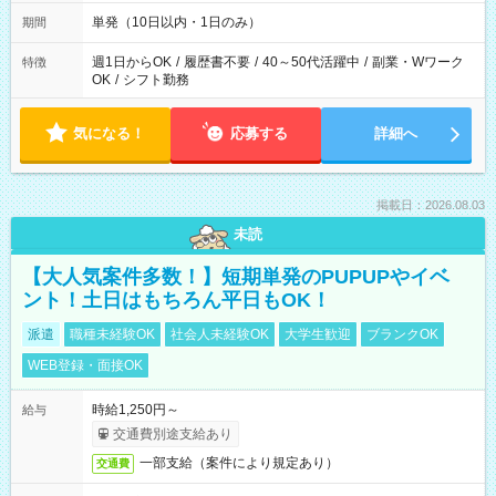
単発（10日以内・1日のみ）
期間
週1日からOK
/
履歴書不要
/
40～50代活躍中
/
副業・Wワーク
特徴
OK
/
シフト勤務
気になる！
応募する
詳細へ
掲載日：2026.08.03
未読
【大人気案件多数！】短期単発のPUPUPやイベ
ント！土日はもちろん平日もOK！
派遣
職種未経験OK
社会人未経験OK
大学生歓迎
ブランクOK
WEB登録・面接OK
時給1,250円～
給与
交通費別途支給あり
一部支給（案件により規定あり）
交通費