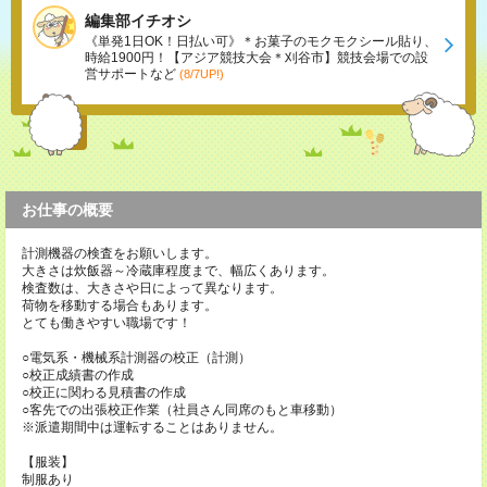
編集部イチオシ
《単発1日OK！日払い可》＊お菓子のモクモクシール貼り、
時給1900円！【アジア競技大会＊刈谷市】競技会場での設
営サポートなど
(8/7UP!)
お仕事の概要
計測機器の検査をお願いします。
大きさは炊飯器～冷蔵庫程度まで、幅広くあります。
検査数は、大きさや日によって異なります。
荷物を移動する場合もあります。
とても働きやすい職場です！
○電気系・機械系計測器の校正（計測）
○校正成績書の作成
○校正に関わる見積書の作成
○客先での出張校正作業（社員さん同席のもと車移動）
※派遣期間中は運転することはありません。
【服装】
制服あり