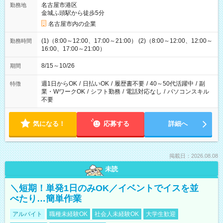
名古屋市港区
勤務地
金城ふ頭駅から徒歩5分
名古屋市内の企業
(1)（8:00～12:00、17:00～21:00） (2)（8:00～12:00、12:00～
勤務時間
16:00、17:00～21:00）
8/15～10/26
期間
週1日からOK
/
日払いOK
/
履歴書不要
/
40～50代活躍中
/
副
特徴
業・WワークOK
/
シフト勤務
/
電話対応なし
/
パソコンスキル
不要
気になる！
応募する
詳細へ
掲載日：2026.08.08
未読
＼短期！単発1日のみOK／イベントでイスを並
べたり…簡単作業
アルバイト
職種未経験OK
社会人未経験OK
大学生歓迎