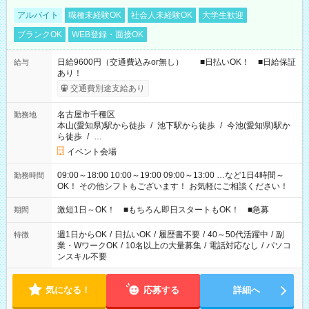
アルバイト
職種未経験OK
社会人未経験OK
大学生歓迎
ブランクOK
WEB登録・面接OK
日給9600円（交通費込みor無し） ■日払いOK！ ■日給保証
給与
あり！
交通費別途支給あり
名古屋市千種区
勤務地
本山(愛知県)駅から徒歩
/
池下駅から徒歩
/
今池(愛知県)駅か
ら徒歩
/
…
イベント会場
09:00～18:00 10:00～19:00 09:00～13:00 …など1日4時間～
勤務時間
OK！ その他シフトもございます！ お気軽にご相談ください！
激短1日～OK！ ■もちろん即日スタートもOK！ ■急募
期間
週1日からOK
/
日払いOK
/
履歴書不要
/
40～50代活躍中
/
副
特徴
業・WワークOK
/
10名以上の大量募集
/
電話対応なし
/
パソコ
ンスキル不要
気になる！
応募する
詳細へ