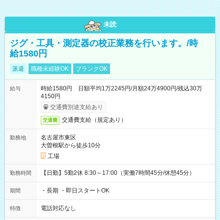
未読
ジグ・工具・測定器の校正業務を行います。/時
給1580円
派遣
職種未経験OK
ブランクOK
時給1580円 日額平均1万2245円/月額24万4900円/残込30万
給与
4150円
交通費別途支給あり
交通費支給（規定あり）
交通費
名古屋市東区
勤務地
大曽根駅から徒歩10分
工場
【日勤】5勤2休 8:30～17:00（実働7時間45分/休憩45分）
勤務時間
・長期 ・即日スタートOK
期間
電話対応なし
特徴