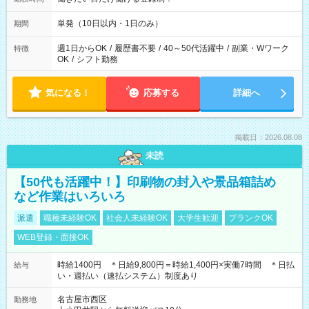
単発（10日以内・1日のみ）
期間
週1日からOK
/
履歴書不要
/
40～50代活躍中
/
副業・Wワーク
特徴
OK
/
シフト勤務
気になる！
応募する
詳細へ
掲載日：2026.08.08
未読
【50代も活躍中！】印刷物の封入や景品箱詰め
など作業はいろいろ
派遣
職種未経験OK
社会人未経験OK
大学生歓迎
ブランクOK
WEB登録・面接OK
時給1400円 ＊日給9,800円＝時給1,400円×実働7時間 ＊日払
給与
い・週払い（速払システム）制度あり
名古屋市西区
勤務地