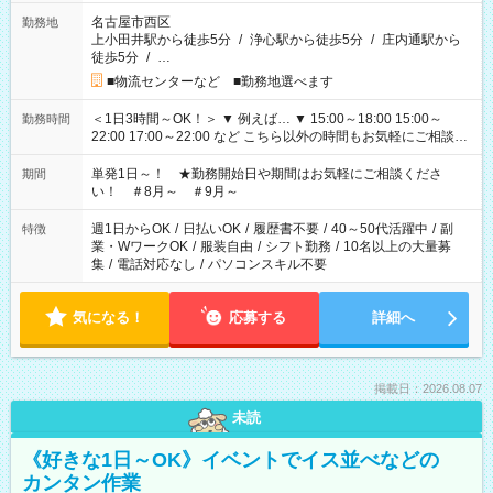
名古屋市西区
勤務地
上小田井駅から徒歩5分
/
浄心駅から徒歩5分
/
庄内通駅から
徒歩5分
/
…
■物流センターなど ■勤務地選べます
＜1日3時間～OK！＞ ▼ 例えば… ▼ 15:00～18:00 15:00～
勤務時間
22:00 17:00～22:00 など こちら以外の時間もお気軽にご相談く
ださい！
単発1日～！ ★勤務開始日や期間はお気軽にご相談くださ
期間
い！ ＃8月～ ＃9月～
週1日からOK
/
日払いOK
/
履歴書不要
/
40～50代活躍中
/
副
特徴
業・WワークOK
/
服装自由
/
シフト勤務
/
10名以上の大量募
集
/
電話対応なし
/
パソコンスキル不要
気になる！
応募する
詳細へ
掲載日：2026.08.07
未読
《好きな1日～OK》イベントでイス並べなどの
カンタン作業