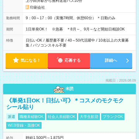
上小田井駅から無料送迎バス10分
印刷会社
9：00～17：00（実働7時間、休憩60分） ＊日勤のみ
勤務時間
1日単発OK！ ※急募 ＊8月～、9月～など開始日相談OK
期間
日払いOK
/
履歴書不要
/
40～50代活躍中
/
10名以上の大量募
特徴
集
/
パソコンスキル不要
気になる！
応募する
詳細へ
掲載日：2026.08.09
未読
《単発1日OK！日払い可》＊コスメのモクモク
シール貼り
派遣
職種未経験OK
社会人未経験OK
大学生歓迎
ブランクOK
WEB登録・面接OK
時給1,500円～1,875円
給与