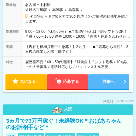
名古屋市中村区
勤務地
近鉄名古屋駅
/
本陣駅
/
烏森駅
/
…
≪自宅からドアtoドアで30分以内！≫ご希望の勤務地を紹介
します。
9:00～18:00（休憩60分） ■ご希望があれば下記シフトもOK！
勤務時間
早番 7:00～16:00 遅番 10:00～19:00 「家族と休みを合わせた
い」 「余裕を持って夕飯の準備がしたい」 「できれば残業はし
たくない」 など、ご希望を教えてくださいね。 ※Wワーク希望
【現在も積極採用中！急募！】2カ月～ ■ご応募から最短2～3
期間
の方へ 今ご覧のお仕事で希望する勤務時間と、もう1つのお仕事
日後の就業も相談可能です！
の勤務時間。 合計で週40時間を超える場合は応募できません。
履歴書不要
/
40～50代活躍中
/
服装自由
/
シフト勤務
/
10名以
特徴
上の大量募集
/
電話対応なし
/
パソコンスキル不要
気になる！
応募する
詳細へ
掲載日：2026.08.09
未読
3ヵ月で73万円稼ぐ！未経験OK＊おばあちゃん
のお話相手など＊