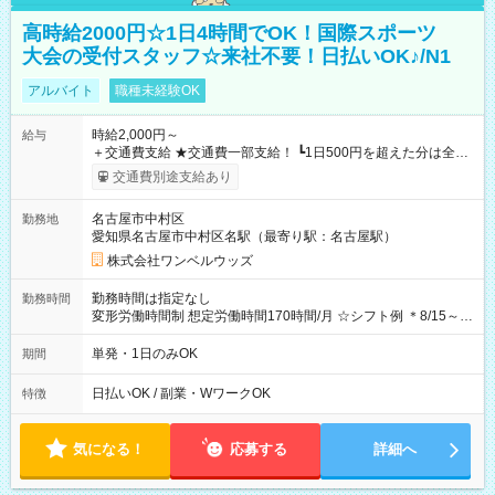
高時給2000円☆1日4時間でOK！国際スポーツ
大会の受付スタッフ☆来社不要！日払いOK♪/N1
アルバイト
職種未経験OK
時給2,000円～
給与
＋交通費支給 ★交通費一部支給！ ┗1日500円を超えた分は全額
支給！ ※往復500円以内の方は自己負担となります ★日払い
交通費別途支給あり
OK！（規定あり） ┗働いたその日に現金GET♪ お仕事後はコン
ビニATMから 日払い分を引き落とせます！ 【試用期間】試用
名古屋市中村区
勤務地
期間なし
愛知県名古屋市中村区名駅（最寄り駅：名古屋駅）
株式会社ワンベルウッズ
勤務時間は指定なし
勤務時間
変形労働時間制 想定労働時間170時間/月 ☆シフト例 ＊8/15～
10/26 全日共通 08：00～12：00 17：00～21：00 ＊8/31
～9/19のみ下記シフトもあります！ 12：00～16：00 ＊9/6～
単発・1日のみOK
期間
10/6、10/11～26のみ下記シフトもあります！ 07：00～11：
00
日払いOK / 副業・WワークOK
特徴
気になる！
応募する
詳細へ