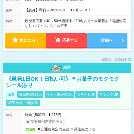
【急募】即日～2026/9/30 ★8月～OK！
期間
履歴書不要
/
40～50代活躍中
/
10名以上の大量募集
/
電話対応
特徴
なし
/
パソコンスキル不要
気になる！
応募する
詳細へ
掲載日：2026.08.08
未読
《単発1日OK！日払い可》＊お菓子のモクモク
シール貼り
派遣
職種未経験OK
社会人未経験OK
大学生歓迎
ブランクOK
WEB登録・面接OK
時給1,500円～1,875円
給与
交通費別途支給あり
■ 交通費規定内支給 ※派遣先による
交通費