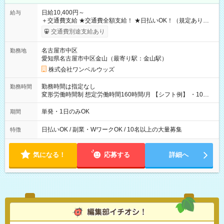
日給10,400円～
給与
＋交通費支給 ★交通費全額支給！ ★日払いOK！（規定あり） ┗
働いたその日に現金GET♪ お仕事後はコンビニATMから 日払
交通費別途支給あり
い分を引き落とせます！ 【試用期間】試用期間なし
名古屋市中区
勤務地
愛知県名古屋市中区金山（最寄り駅：金山駅）
株式会社ワンベルウッズ
勤務時間は指定なし
勤務時間
変形労働時間制 想定労働時間160時間/月 【シフト例】 ・10：
00～20：00
単発・1日のみOK
期間
日払いOK / 副業・WワークOK / 10名以上の大量募集
特徴
気になる！
応募する
詳細へ