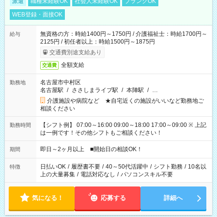
派遣
職種未経験OK
社会人未経験OK
ブランクOK
WEB登録・面接OK
無資格の方：時給1400円～1750円 / 介護福祉士：時給1700円～
給与
2125円 / 初任者以上：時給1500円～1875円
交通費別途支給あり
全額支給
交通費
名古屋市中村区
勤務地
名古屋駅
/
ささしまライブ駅
/
本陣駅
/
…
介護施設や病院など ★自宅近くの施設がいいなど勤務地ご
相談ください
【シフト例】 07:00～16:00 09:00～18:00 17:00～09:00 ※ 上記
勤務時間
は一例です！その他シフトもご相談ください！
即日～2ヶ月以上 ■開始日の相談OK！
期間
日払いOK
/
履歴書不要
/
40～50代活躍中
/
シフト勤務
/
10名以
特徴
上の大量募集
/
電話対応なし
/
パソコンスキル不要
気になる！
応募する
詳細へ