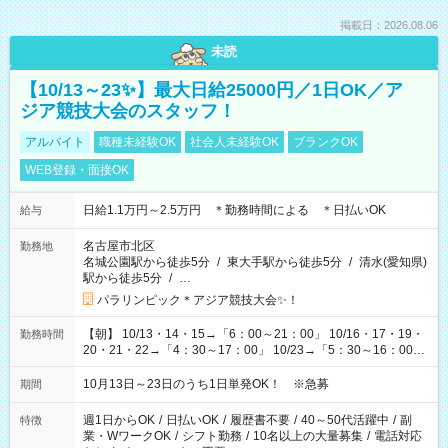
掲載日：2026.08.06
未読
【10/13～23✨】最大日給25000円／1日OK／ア
ジア競技大会のスタッフ！
アルバイト
職種未経験OK
社会人未経験OK
ブランクOK
WEB登録・面接OK
日給1.1万円～2.5万円 ＊勤務時間による ＊日払いOK
給与
名古屋市北区
勤務地
名城公園駅から徒歩5分
/
東大手駅から徒歩5分
/
清水(愛知県)
駅から徒歩5分
/
…
パラリンピック＊アジア競技大会✨！
【朝】 10/13・14・15→「6：00～21：00」 10/16・17・19・
勤務時間
20・21・22→「4：30～17：00」 10/23→「5：30～16：00」
【夕方】 10/16・17・19～21→「17：00～26：00」
10/22→「17：00～24：30」 10/23→「16：00～23：00」 ＊
10月13日～23日のうち1日単発OK！ ※急募
期間
勤務時間に関して、面談時にしっかりお伝えします！ 朝だ
け、夕方だけ、などもOKです！
週1日からOK
/
日払いOK
/
履歴書不要
/
40～50代活躍中
/
副
特徴
業・WワークOK
/
シフト勤務
/
10名以上の大量募集
/
電話対応