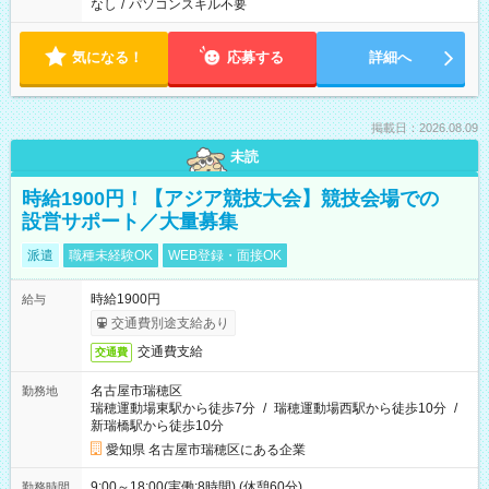
なし
/
パソコンスキル不要
気になる！
応募する
詳細へ
掲載日：2026.08.09
未読
時給1900円！【アジア競技大会】競技会場での
設営サポート／大量募集
派遣
職種未経験OK
WEB登録・面接OK
時給1900円
給与
交通費別途支給あり
交通費支給
交通費
名古屋市瑞穂区
勤務地
瑞穂運動場東駅から徒歩7分
/
瑞穂運動場西駅から徒歩10分
/
新瑞橋駅から徒歩10分
愛知県 名古屋市瑞穂区にある企業
9:00～18:00(実働:8時間) (休憩60分)
勤務時間