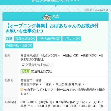
あなたの閲覧履歴からのオススメ
掲載日：2026.08.05
未読
【オープニング募集】おばあちゃんのお散歩付
き添いも仕事の1つ
派遣
職種未経験OK
社会人未経験OK
ブランクOK
WEB登録・面接OK
無資格未経験：時給1450円～ ■週払いOK ■扶養内OK ■日
給与
収1万1600円以上
交通費別途支給あり
交通費全額支給
交通費
名古屋市千種区
勤務地
名古屋大学駅
/
千種駅
/
東山公園(愛知県)駅
/
…
≪自宅からドアtoドアで30分以内！≫ご希望の勤務地を紹介
します。
9:00～18:00（休憩60分） ■ご希望があれば下記シフトもOK！
勤務時間
早番 7:00～16:00 遅番 10:00～19:00 夜勤 16:30～翌9:30 「家族
と休みを合わせたい」 「余裕を持って夕飯の準備がしたい」