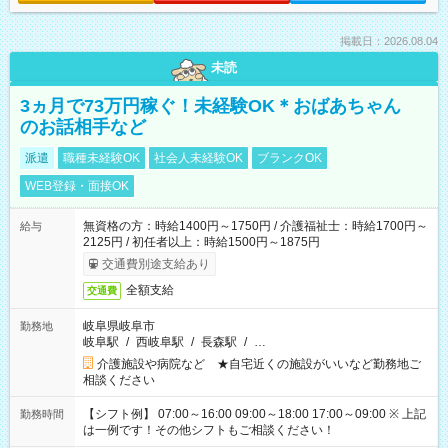
掲載日：2026.08.04
未読
3ヵ月で73万円稼ぐ！未経験OK＊おばあちゃん
のお話相手など
派遣
職種未経験OK
社会人未経験OK
ブランクOK
WEB登録・面接OK
無資格の方：時給1400円～1750円 / 介護福祉士：時給1700円～
給与
2125円 / 初任者以上：時給1500円～1875円
交通費別途支給あり
全額支給
交通費
岐阜県岐阜市
勤務地
岐阜駅
/
西岐阜駅
/
長森駅
/
…
介護施設や病院など ★自宅近くの施設がいいなど勤務地ご
相談ください
【シフト例】 07:00～16:00 09:00～18:00 17:00～09:00 ※ 上記
勤務時間
は一例です！その他シフトもご相談ください！