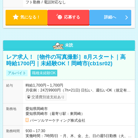
フト勤務
/
電話対応なし
気になる！
応募する
詳細へ
未読
レア求人！［物件の写真撮影］8月スタート｜高
時給1700円｜未経験OK！岡崎市(cb1sr02)
アルバイト
職種未経験OK
時給1,700円～1,700円
給与
月収例：24万9900円（7h×21日) 日払い、週払いOK（規定有
り） 【試用期間】試用期間なし
交通費別途支給あり
愛知県岡崎市
勤務地
愛知県岡崎市（最寄り駅：東岡崎）
パーソルマーケティング株式会社
930～17:30
勤務時間
実働時間：7時間/日 ・月、木、金、土、日の週5日勤務（火、水