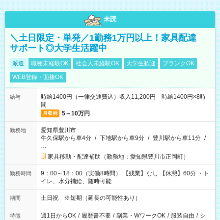
未読
＼土日限定・単発／1勤務1万円以上！家具配達
サポート◎大学生活躍中
派遣
職種未経験OK
社会人未経験OK
大学生歓迎
ブランクOK
WEB登録・面接OK
時給1400円（一律交通費込）収入11,200円 時給1400円×8時
給与
間
5～10万円
月収例
愛知県豊川市
勤務地
牛久保駅から車4分
/
下地駅から車9分
/
豊川駅から車11分
/
…
家具移動・配達補助（勤務地：愛知県豊川市正岡町）
9：00～18：00（実働8時間） 【残業】なし 【休憩】60分 ・ト
勤務時間
イレ、水分補給、随時可能
土日祝 ※短期（延長の可能性あり）
期間
週1日からOK
/
履歴書不要
/
副業・WワークOK
/
服装自由
/
シ
特徴