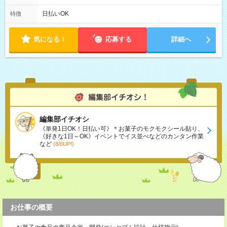
は固定休です／夏季、年末年始等、長期休暇有り！） ・ワンシ
フト！ 残業ほぼナシ（0～5h/月）
日払いOK
特徴
気になる！
応募する
詳細へ
編集部イチオシ
《単発1日OK！日払い可》＊お菓子のモクモクシール貼り、
《好きな1日～OK》イベントでイス並べなどのカンタン作業
など
(8/6UP!)
お仕事の概要