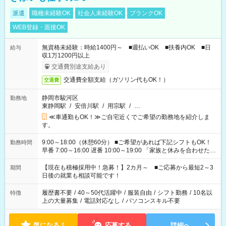
派遣
職種未経験OK
社会人未経験OK
ブランクOK
WEB登録・面接OK
無資格未経験：時給1400円～ ■週払いOK ■扶養内OK ■日
給与
収1万1200円以上
交通費別途支給あり
交通費全額支給（ガソリン代もOK！）
交通費
静岡市駿河区
勤務地
東静岡駅
/
安倍川駅
/
用宗駅
/
…
≪車通勤もOK！≫ご自宅近くでご希望の勤務地を紹介しま
す。
9:00～18:00（休憩60分） ■ご希望があれば下記シフトもOK！
勤務時間
早番 7:00～16:00 遅番 10:00～19:00 「家族と休みを合わせた
い」 「余裕を持って夕飯の準備がしたい」 「できれば残業はし
たくない」 など、ご希望を教えてくださいね。 ※Wワーク希望
【現在も積極採用中！急募！】2カ月～ ■ご応募から最短2～3
期間
の方へ 今ご覧のお仕事で希望する勤務時間と、もう1つのお仕事
日後の就業も相談可能です！
の勤務時間。 合計で週40時間を超える場合は応募できません。
履歴書不要
/
40～50代活躍中
/
服装自由
/
シフト勤務
/
10名以
特徴
上の大量募集
/
電話対応なし
/
パソコンスキル不要
気になる！
応募する
詳細へ