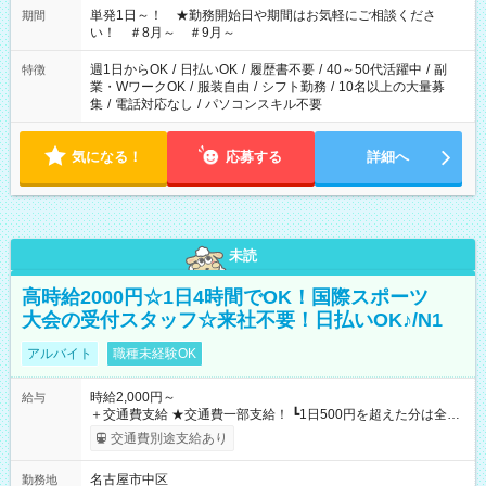
単発1日～！ ★勤務開始日や期間はお気軽にご相談くださ
期間
い！ ＃8月～ ＃9月～
週1日からOK
/
日払いOK
/
履歴書不要
/
40～50代活躍中
/
副
特徴
業・WワークOK
/
服装自由
/
シフト勤務
/
10名以上の大量募
集
/
電話対応なし
/
パソコンスキル不要
気になる！
応募する
詳細へ
未読
高時給2000円☆1日4時間でOK！国際スポーツ
大会の受付スタッフ☆来社不要！日払いOK♪/N1
アルバイト
職種未経験OK
時給2,000円～
給与
＋交通費支給 ★交通費一部支給！ ┗1日500円を超えた分は全額
支給！ ※往復500円以内の方は自己負担となります ★日払い
交通費別途支給あり
OK！（規定あり） ┗働いたその日に現金GET♪ お仕事後はコン
ビニATMから 日払い分を引き落とせます！ 【試用期間】試用
名古屋市中区
勤務地
期間なし