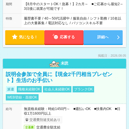
「できれば残業はしたくない」 など、ご希望を教えてください
【8月中のスタートOK！急募！】2カ月～ ■ご応募から最短2～
期間
ね。 ※Wワーク希望の方へ 今ご覧のお仕事で希望する勤務時間
3日後に就業が可能です！
と、もう1つのお仕事の勤務時間。 合計で週40時間を超える場
合は応募できません。
履歴書不要
/
40～50代活躍中
/
服装自由
/
シフト勤務
/
10名以
特徴
上の大量募集
/
電話対応なし
/
パソコンスキル不要
気になる！
応募する
詳細へ
掲載日：2026.08.05
未読
説明会参加で全員に【現金2千円相当プレゼン
ト】生活のお手伝い
派遣
職種未経験OK
社会人未経験OK
ブランクOK
WEB登録・面接OK
無資格未経験：時給1450円～ ■週払いOK ■扶養内OK ■日
給与
収1万1600円以上
交通費別途支給あり
交通費全額支給
交通費