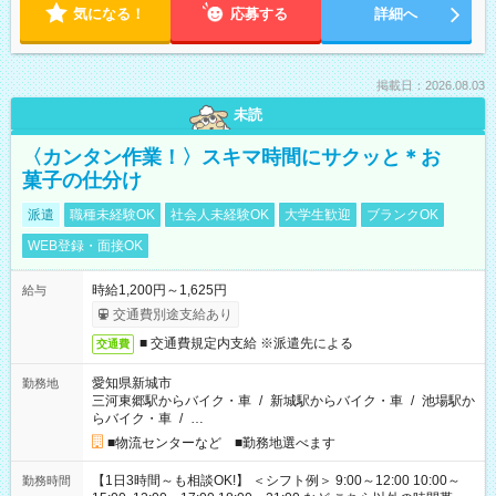
気になる！
応募する
詳細へ
掲載日：2026.08.03
未読
〈カンタン作業！〉スキマ時間にサクッと＊お
菓子の仕分け
派遣
職種未経験OK
社会人未経験OK
大学生歓迎
ブランクOK
WEB登録・面接OK
時給1,200円～1,625円
給与
交通費別途支給あり
■ 交通費規定内支給 ※派遣先による
交通費
愛知県新城市
勤務地
三河東郷駅からバイク・車
/
新城駅からバイク・車
/
池場駅か
らバイク・車
/
…
■物流センターなど ■勤務地選べます
【1日3時間～も相談OK!】 ＜シフト例＞ 9:00～12:00 10:00～
勤務時間