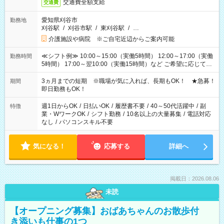
交通費全額支給
交通費
愛知県刈谷市
勤務地
刈谷駅
/
刈谷市駅
/
東刈谷駅
/
…
介護施設や病院 ※ご自宅近辺からご案内可能
≪シフト例≫ 10:00～15:00（実働5時間） 12:00～17:00（実働
勤務時間
5時間） 17:00～翌10:00（実働15時間）など ご希望に応じて、
働く時間は調整できます！ お気軽に担当へ相談ください！
3ヵ月までの短期 ※職場が気に入れば、長期もOK！ ★急募！
期間
即日勤務もOK！
週1日からOK
/
日払いOK
/
履歴書不要
/
40～50代活躍中
/
副
特徴
業・WワークOK
/
シフト勤務
/
10名以上の大量募集
/
電話対応
なし
/
パソコンスキル不要
気になる！
応募する
詳細へ
掲載日：2026.08.06
未読
【オープニング募集】おばあちゃんのお散歩付
き添いも仕事の1つ