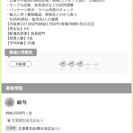
・お菓子や食品の商品企画・開発(コンセプト設計、仕様指示)
・サンプル試食、改良指示などの試作調整
・パッケージ表示・ラベル内容のチェック
・輸入に伴う書類確認、関係先とのやり取り
・社内外(商社・販売先)との連携
【月収例:227,850円(時給1,550円×実働7時間×月21日)】
【男女比】4:6
【配属先部署】貿易部門
【部署人数】5名
【平均年齢】25歳
職場の雰囲気
年齢層
20代
30
40
50
60
募集情報
給与
時給1550円＋交
交通費別途支給あり
交通費支給(弊社規定あり)
交通費