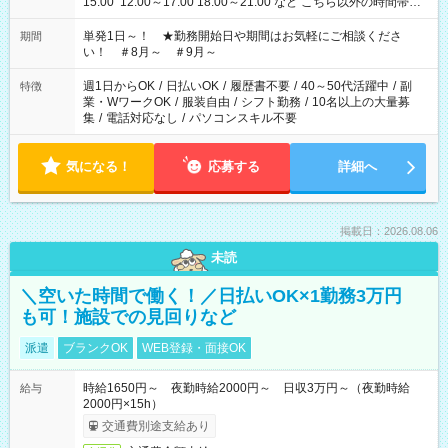
15:00 12:00～17:00 18:00～21:00 など こちら以外の時間帯も
お気軽にご相談ください！
単発1日～！ ★勤務開始日や期間はお気軽にご相談くださ
期間
い！ ＃8月～ ＃9月～
週1日からOK
/
日払いOK
/
履歴書不要
/
40～50代活躍中
/
副
特徴
業・WワークOK
/
服装自由
/
シフト勤務
/
10名以上の大量募
集
/
電話対応なし
/
パソコンスキル不要
気になる！
応募する
詳細へ
掲載日：2026.08.06
未読
＼空いた時間で働く！／日払いOK×1勤務3万円
も可！施設での見回りなど
派遣
ブランクOK
WEB登録・面接OK
時給1650円～ 夜勤時給2000円～ 日収3万円～（夜勤時給
給与
2000円×15h）
交通費別途支給あり