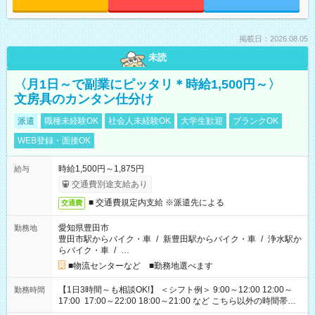
掲載日：2026.08.05
未読
〈月1日～で副業にピッタリ＊時給1,500円～〉
文房具のカンタン仕分け
派遣
職種未経験OK
社会人未経験OK
大学生歓迎
ブランクOK
WEB登録・面接OK
時給1,500円～1,875円
給与
交通費別途支給あり
■ 交通費規定内支給 ※派遣先による
交通費
愛知県豊田市
勤務地
豊田市駅からバイク・車
/
新豊田駅からバイク・車
/
浄水駅か
らバイク・車
/
…
■物流センターなど ■勤務地選べます
【1日3時間～も相談OK!】 ＜シフト例＞ 9:00～12:00 12:00～
勤務時間
17:00 17:00～22:00 18:00～21:00 など こちら以外の時間帯も
お気軽にご相談ください！