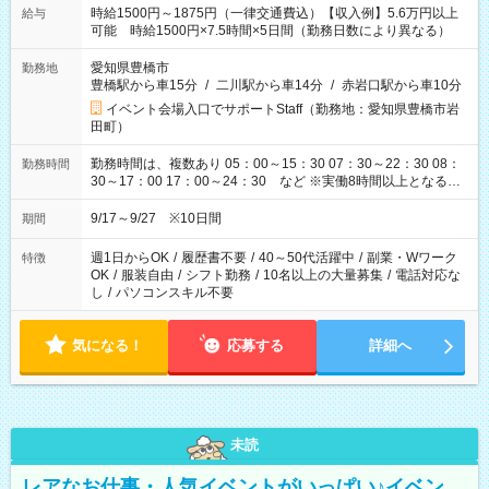
時給1500円～1875円（一律交通費込）【収入例】5.6万円以上
給与
可能 時給1500円×7.5時間×5日間（勤務日数により異なる）
愛知県豊橋市
勤務地
豊橋駅から車15分
/
二川駅から車14分
/
赤岩口駅から車10分
イベント会場入口でサポートStaff（勤務地：愛知県豊橋市岩
田町）
勤務時間は、複数あり 05：00～15：30 07：30～22：30 08：
勤務時間
30～17：00 17：00～24：30 など ※実働8時間以上となる勤
務もあります。 【休憩】60分+他休憩あり 交替で取得します。
安全面に配慮しこまめな休憩があります。
9/17～9/27 ※10日間
期間
週1日からOK
/
履歴書不要
/
40～50代活躍中
/
副業・Wワーク
特徴
OK
/
服装自由
/
シフト勤務
/
10名以上の大量募集
/
電話対応な
し
/
パソコンスキル不要
気になる！
応募する
詳細へ
未読
レアなお仕事・人気イベントがいっぱい♪イベン