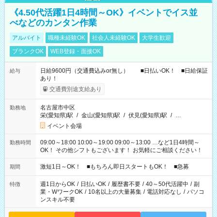
《4.50代活躍1日4時間～OK》イベントでイス並
べなどのカンタン作業
アルバイト
職種未経験OK
社会人未経験OK
大学生歓迎
ブランクOK
WEB登録・面接OK
日給9600円（交通費込みor無し） ■日払いOK！ ■日給保証
給与
あり！
交通費別途支給あり
名古屋市中区
勤務地
栄(愛知県)駅
/
金山(愛知県)駅
/
伏見(愛知県)駅
/
…
イベント会場
09:00～18:00 10:00～19:00 09:00～13:00 …など1日4時間～
勤務時間
OK！ その他シフトもございます！ お気軽にご相談ください！
激短1日～OK！ ■もちろん即日スタートもOK！ ■急募
期間
週1日からOK
/
日払いOK
/
履歴書不要
/
40～50代活躍中
/
副
特徴
業・WワークOK
/
10名以上の大量募集
/
電話対応なし
/
パソコ
ンスキル不要