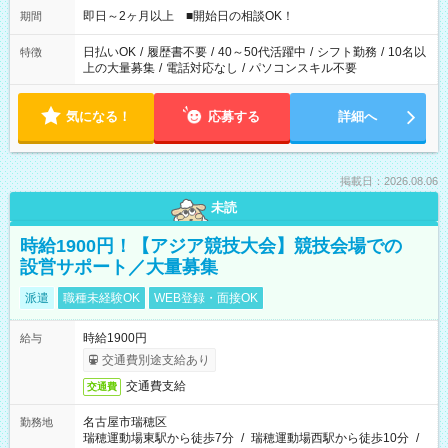
即日～2ヶ月以上 ■開始日の相談OK！
期間
日払いOK
/
履歴書不要
/
40～50代活躍中
/
シフト勤務
/
10名以
特徴
上の大量募集
/
電話対応なし
/
パソコンスキル不要
気になる！
応募する
詳細へ
掲載日：2026.08.06
未読
時給1900円！【アジア競技大会】競技会場での
設営サポート／大量募集
派遣
職種未経験OK
WEB登録・面接OK
時給1900円
給与
交通費別途支給あり
交通費支給
交通費
名古屋市瑞穂区
勤務地
瑞穂運動場東駅から徒歩7分
/
瑞穂運動場西駅から徒歩10分
/