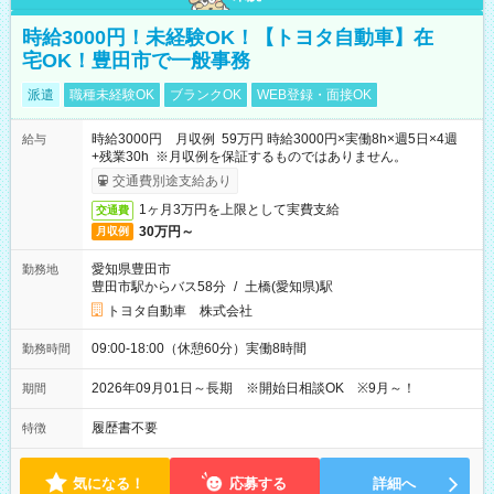
時給3000円！未経験OK！【トヨタ自動車】在
宅OK！豊田市で一般事務
派遣
職種未経験OK
ブランクOK
WEB登録・面接OK
時給3000円 月収例 59万円 時給3000円×実働8h×週5日×4週
給与
+残業30h ※月収例を保証するものではありません。
交通費別途支給あり
1ヶ月3万円を上限として実費支給
交通費
30万円～
月収例
愛知県豊田市
勤務地
豊田市駅からバス58分
/
土橋(愛知県)駅
トヨタ自動車 株式会社
09:00-18:00（休憩60分）実働8時間
勤務時間
2026年09月01日～長期 ※開始日相談OK ※9月～！
期間
履歴書不要
特徴
気になる！
応募する
詳細へ