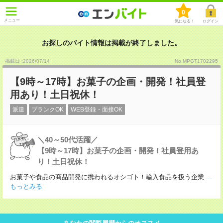
0
メニュー
気になる！
ログイン
お探しのバイト情報は掲載が終了しました。
掲載日 :2026
/
07
/
14
No.MPGT1702295
【9時～17時】お菓子の企画・開発！社員登
用あり！土日祝休！
派遣
ブランクOK
WEB登録・面接OK
＼40～50代活躍／
【9時～17時】お菓子の企画・開発！社員登用あ
り！土日祝休！
お菓子や食品の商品開発に携われるオシゴト！輸入食品を扱う企業
...
もっとみる