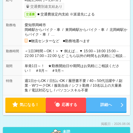
時給1,500円～1,875円
給与
交通費別途支給あり
■ 交通費規定内支給 ※派遣先による
交通費
愛知県岡崎市
勤務地
岡崎駅からバイク・車
/
東岡崎駅からバイク・車
/
北岡崎駅か
らバイク・車
/
…
■物流センターなど ■勤務地選べます
＜1日3時間～OK！＞ ▼ 例えば… ▼ 15:00～18:00 15:00～
勤務時間
22:00 17:00～22:00 など こちら以外の時間もお気軽にご相談く
ださい！
単発1日～！ ★勤務開始日や期間はお気軽にご相談くださ
期間
い！ ＃8月～ ＃9月～
週1日からOK
/
日払いOK
/
履歴書不要
/
40～50代活躍中
/
副
特徴
業・WワークOK
/
服装自由
/
シフト勤務
/
10名以上の大量募
集
/
電話対応なし
/
パソコンスキル不要
気になる！
応募する
詳細へ
掲載日：2026.08.06
未読