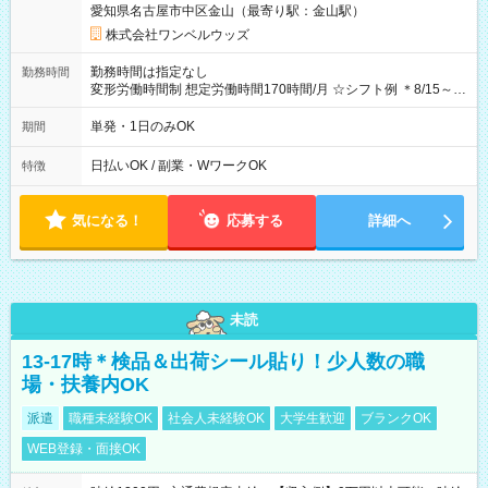
愛知県名古屋市中区金山（最寄り駅：金山駅）
株式会社ワンベルウッズ
勤務時間は指定なし
勤務時間
変形労働時間制 想定労働時間170時間/月 ☆シフト例 ＊8/15～
10/26 全日共通 08：00～12：00 17：00～21：00 ＊8/31
～9/19のみ下記シフトもあります！ 12：00～16：00 ＊9/6～
単発・1日のみOK
期間
10/6、10/11～26のみ下記シフトもあります！ 07：00～11：
00
日払いOK / 副業・WワークOK
特徴
気になる！
応募する
詳細へ
未読
13-17時＊検品＆出荷シール貼り！少人数の職
場・扶養内OK
派遣
職種未経験OK
社会人未経験OK
大学生歓迎
ブランクOK
WEB登録・面接OK