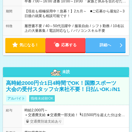
早番 7:00～16:00 遅番 10:00～19:00 「家族と休みを合わせた
い」 「余裕を持って夕飯の準備がしたい」 「できれば残業はし
たくない」 など、ご希望を教えてくださいね。 ※Wワーク希望
【現在も積極採用中！急募！】2カ月～ ■ご応募から最短2～3
期間
の方へ 今ご覧のお仕事で希望する勤務時間と、もう1つのお仕事
日後の就業も相談可能です！
の勤務時間。 合計で週40時間を超える場合は応募できません。
履歴書不要
/
40～50代活躍中
/
服装自由
/
シフト勤務
/
10名以
特徴
上の大量募集
/
電話対応なし
/
パソコンスキル不要
気になる！
応募する
詳細へ
未読
高時給2000円☆1日4時間でOK！国際スポーツ
大会の受付スタッフ☆来社不要！日払いOK♪/N1
アルバイト
職種未経験OK
時給2,000円～
給与
＋交通費支給 ★交通費一部支給！ ┗1日500円を超えた分は全額
支給！ ※往復500円以内の方は自己負担となります ★日払い
交通費別途支給あり
OK！（規定あり） ┗働いたその日に現金GET♪ お仕事後はコン
ビニATMから 日払い分を引き落とせます！ 【試用期間】試用