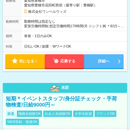
愛知県豊橋市
勤務地
期間なし
愛知県豊橋市花田町西宿（最寄り駅：豊橋駅）
株式会社ワンベルウッズ
勤務時間は指定なし
勤務時間
変形労働時間制 想定労働時間170時間/月 ☆シフト例 ＊8/15～
10/26 全日共通 08：00～12：00 17：00～21：00 ＊8/31
～9/19のみ下記シフトもあります！ 12：00～16：00 ＊9/6～
単発・1日のみOK
期間
10/6、10/11～26のみ下記シフトもあります！ 07：00～11：
00
日払いOK / 副業・WワークOK
特徴
気になる！
応募する
詳細へ
未読
短期＊イベントスタッフ/身分証チェック・手荷
物検査/日給9000円～
派遣
職種未経験OK
社会人未経験OK
大学生歓迎
ブランクOK
WEB登録・面接OK