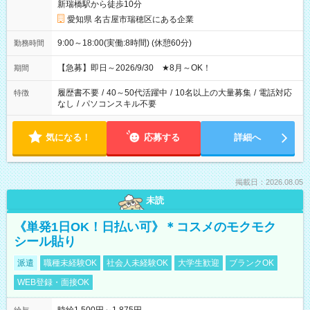
新瑞橋駅から徒歩10分
愛知県 名古屋市瑞穂区にある企業
9:00～18:00(実働:8時間) (休憩60分)
勤務時間
【急募】即日～2026/9/30 ★8月～OK！
期間
履歴書不要
/
40～50代活躍中
/
10名以上の大量募集
/
電話対応
特徴
なし
/
パソコンスキル不要
気になる！
応募する
詳細へ
掲載日：2026.08.05
未読
《単発1日OK！日払い可》＊コスメのモクモク
シール貼り
派遣
職種未経験OK
社会人未経験OK
大学生歓迎
ブランクOK
WEB登録・面接OK