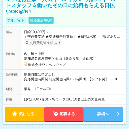
トスタッフ☆働いたその日に給料もらえる日払
いOK◎/N1
アルバイト
職種未経験OK
日給10,400円～
給与
＋交通費支給 ★交通費全額支給！ ★日払いOK！（規定あり） ┗
働いたその日に現金GET♪ お仕事後はコンビニATMから 日払
交通費別途支給あり
い分を引き落とせます！ 【試用期間】試用期間なし
名古屋市中区
勤務地
愛知県名古屋市中区金山（最寄り駅：金山駅）
株式会社ワンベルウッズ
勤務時間は指定なし
勤務時間
変形労働時間制 想定労働時間160時間/月 【シフト例】 ・10：
00～20：00
単発・1日のみOK
期間
日払いOK / 副業・WワークOK / 10名以上の大量募集
特徴
気になる！
応募する
詳細へ