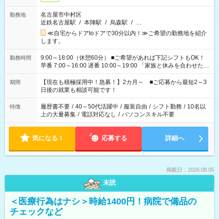
名古屋市中村区
勤務地
近鉄名古屋駅
/
本陣駅
/
烏森駅
/
…
≪自宅からドアtoドアで30分以内！≫ご希望の勤務地を紹介
します。
9:00～18:00（休憩60分） ■ご希望があれば下記シフトもOK！
勤務時間
早番 7:00～16:00 遅番 10:00～19:00 「家族と休みを合わせた
い」 「余裕を持って夕飯の準備がしたい」 「できれば残業はし
たくない」 など、ご希望を教えてくださいね。 ※Wワーク希望
【現在も積極採用中！急募！】2カ月～ ■ご応募から最短2～3
期間
の方へ 今ご覧のお仕事で希望する勤務時間と、もう1つのお仕事
日後の就業も相談可能です！
の勤務時間。 合計で週40時間を超える場合は応募できません。
履歴書不要
/
40～50代活躍中
/
服装自由
/
シフト勤務
/
10名以
特徴
上の大量募集
/
電話対応なし
/
パソコンスキル不要
気になる！
応募する
詳細へ
掲載日：2026.08.05
未読
＜医療行為はナシ＞時給1400円！病院で備品の
チェックなど