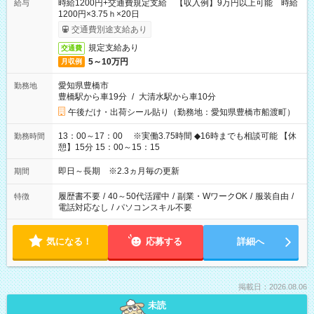
時給1200円+交通費規定支給 【収入例】9万円以上可能 時給
給与
1200円×3.75ｈ×20日
交通費別途支給あり
規定支給あり
交通費
5～10万円
月収例
愛知県豊橋市
勤務地
豊橋駅から車19分
/
大清水駅から車10分
午後だけ・出荷シール貼り（勤務地：愛知県豊橋市船渡町）
13：00～17：00 ※実働3.75時間 ◆16時までも相談可能 【休
勤務時間
憩】15分 15：00～15：15
即日～長期 ※2.3ヵ月毎の更新
期間
履歴書不要
/
40～50代活躍中
/
副業・WワークOK
/
服装自由
/
特徴
電話対応なし
/
パソコンスキル不要
気になる！
応募する
詳細へ
掲載日：2026.08.06
未読