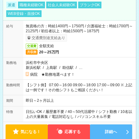
派遣
職種未経験OK
社会人未経験OK
ブランクOK
WEB登録・面接OK
無資格の方：時給1400円～1750円 / 介護福祉士：時給1700円～
給与
2125円 / 初任者以上：時給1500円～1875円
交通費別途支給あり
全額支給
交通費
20～25万円
月収例
浜松市中央区
勤務地
新浜松駅
/
上島駅
/
助信駅
/
…
病院 ★勤務地選べます！
【シフト例】 07:00～16:00 09:00～18:00 17:00～09:00 ※ 上記
勤務時間
は一例です！その他シフトもご相談ください！
即日～2ヶ月以上
期間
日払いOK
/
履歴書不要
/
40～50代活躍中
/
シフト勤務
/
10名以
特徴
上の大量募集
/
電話対応なし
/
パソコンスキル不要
気になる！
応募する
詳細へ