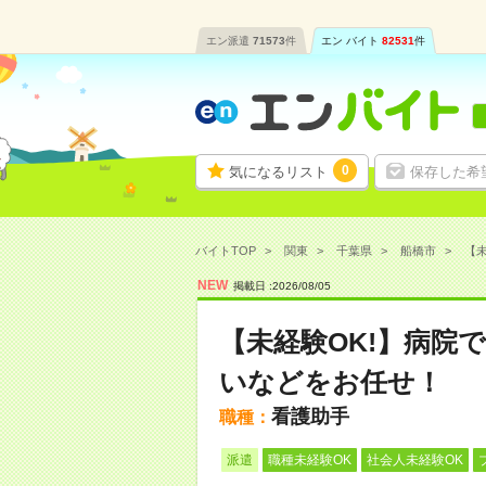
エン派遣
71573
件
エン バイト
82531
件
0
気になるリスト
保存した希
バイトTOP
関東
千葉県
船橋市
【未
NEW
掲載日 :
2026
/
08
/
05
【未経験OK!】病院
いなどをお任せ！
看護助手
職種：
派遣
職種未経験OK
社会人未経験OK