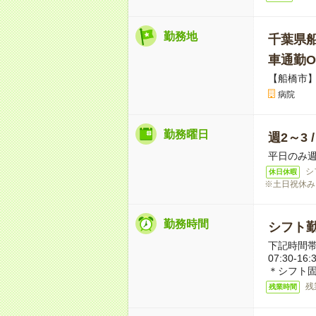
勤務地
千葉県
車通勤O
【船橋市
病院
勤務曜日
週2～3 
平日のみ週
シ
休日休暇
※土日祝休み
勤務時間
シフト勤
下記時間帯
07:30-16:
＊シフト固
残
残業時間