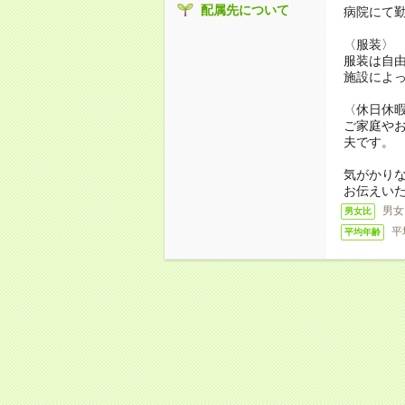
配属先について
病院にて
〈服装〉
服装は自
施設によ
〈休日休
ご家庭や
夫です。
気がかり
お伝えい
男女
男女比
平
平均年齢