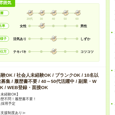
雰囲気
層
20代
30
40
50
60
比率
女性
男性
様子
活気あり
しずか
仕方
テキパキ
コツコツ
OK / 社会人未経験OK / ブランクOK / 10名以
集 / 履歴書不要 / 40～50代活躍中 / 副業・W
K / WEB登録・面接OK
未経験OK】
学歴不問！履歴書不要！
上採用予定
得支援制度あり≫