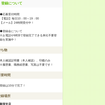
登録について
◆応募受付時間
【電話】毎日10：00～19：00
【メール】24時間受付中！
◆登録会について
※お電話やWEBで登録完了できる来社不要登
録を実施中！
持ち物
本人確認証明書（本人確認）、印鑑のみ
※履歴書、職務経歴書、写真は不要です！
所要時間
登録は10分で完了！
登録場所
新宿支店