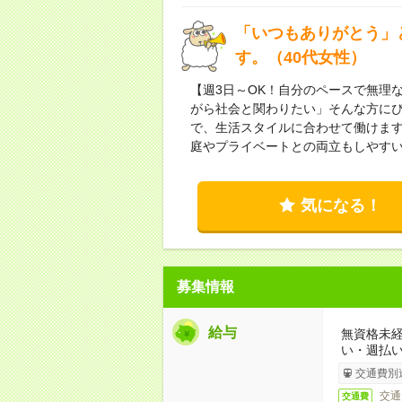
「いつもありがとう」
す。（40代女性）
【週3日～OK！自分のペースで無理
がら社会と関わりたい」そんな方にぴ
で、生活スタイルに合わせて働けま
庭やプライベートとの両立もしやす
気になる！
募集情報
給与
無資格未経
い・週払い
交通費別
交通
交通費