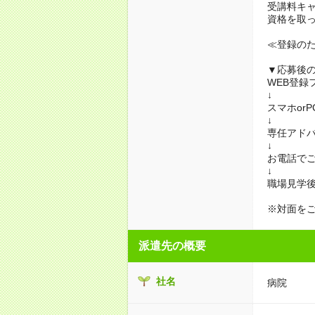
受講料キ
資格を取
≪登録の
▼応募後
WEB登録
↓
スマホor
↓
専任アド
↓
お電話で
↓
職場見学
※対面を
派遣先の概要
社名
病院