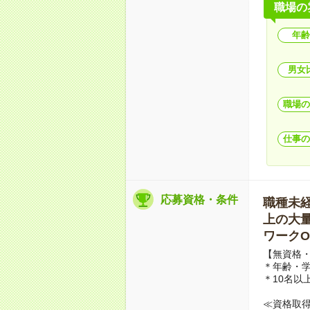
職場の
年齢
男女
職場の
仕事の
応募資格・条件
職種未経験
上の大量募
ワークO
【無資格・
＊年齢・
＊10名以
≪資格取