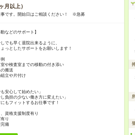
ヶ月以上）
仕事です。開始日はご相談ください！ ※急募
移動などのサポート】
少しでも早く退院出来るように、
ちょっとしたサポートをお願いします！
容例
リ室や検査室までの移動の付き添い
への搬送
の組立や片付け
でも安心して始めたい」
少し負担の少ない働き方に変えたい」
方にもフィットするお仕事です！
当、資格支援制度有り
暇有り
険完備