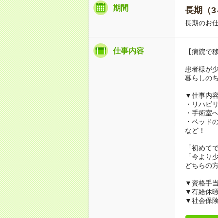
期間
長期（3
長期のお
仕事内容
【病院で
患者様が
暮らしの
▼仕事内
・リハビ
・手術室
・ベッド
など！
「初めて
「今より
どちらの
▼資格手
▼有給休
▼社会保