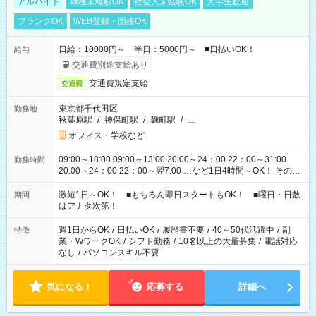
アルバイト
職種未経験OK
社会人未経験OK
大学生歓迎
ブランクOK
WEB登録・面接OK
日給：10000円～ 半日：5000円～ ■日払いOK！
給与
交通費別途支給あり
交通費規定支給
交通費
東京都千代田区
勤務地
秋葉原駅
/
神保町駅
/
麹町駅
/
…
オフィス・学校など
09:00～18:00 09:00～13:00 20:00～24：00 22：00～31:00
勤務時間
20:00～24：00 22：00～翌7:00 …など1日4時間～OK！ その他
シフトもございます！ お気軽にご相談ください！
激短1日～OK！ ■もちろん即日スタートもOK！ ■曜日・日数
期間
はアナタ次第！
週1日からOK
/
日払いOK
/
履歴書不要
/
40～50代活躍中
/
副
特徴
業・WワークOK
/
シフト勤務
/
10名以上の大量募集
/
電話対応
なし
/
パソコンスキル不要
気になる！
応募する
詳細へ