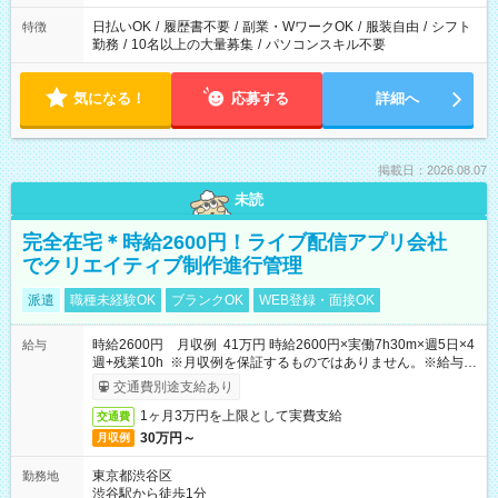
日払いOK
/
履歴書不要
/
副業・WワークOK
/
服装自由
/
シフト
特徴
勤務
/
10名以上の大量募集
/
パソコンスキル不要
気になる！
応募する
詳細へ
掲載日：2026.08.07
未読
完全在宅＊時給2600円！ライブ配信アプリ会社
でクリエイティブ制作進行管理
派遣
職種未経験OK
ブランクOK
WEB登録・面接OK
時給2600円 月収例 41万円 時給2600円×実働7h30m×週5日×4
給与
週+残業10h ※月収例を保証するものではありません。※給与即
受取りサービス利用可（利用条件有）
交通費別途支給あり
1ヶ月3万円を上限として実費支給
交通費
30万円～
月収例
東京都渋谷区
勤務地
渋谷駅から徒歩1分