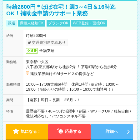
時給2600円＊ほぼ在宅！週3～4日＆16時迄
OK！補助金申請のサポート業務
派遣
職種未経験OK
ブランクOK
WEB登録・面接OK
時給2600円
給与
交通費別途支給あり
全額支給
交通費
東京都中央区
勤務地
八丁堀(東京都)駅から徒歩2分
/
茅場町駅から徒歩6分
建設業界向けのAIサービスの提供など
10:00～17:00(実働6時間 休憩1時間) ※定時：10:00～
勤務時間
19:00（※終わりの時間：16:00～19:00で相談可！）
【急募】即日～長期 ※8月～！
期間
履歴書不要
/
40～50代活躍中
/
副業・WワークOK
/
服装自由
/
特徴
電話対応なし
/
パソコンスキル不要
気になる！
応募する
詳細へ