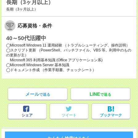
長期（3ヶ月以上）
長期（3ヶ月以上）
応募資格・条件
40～50代活躍中
◯Microsoft Windows 11 運用経験 （トラブルシューティング、操作説明）
◯スクリプト更新 （PowerShell、バッチファイル、VBS 等。利用中のもの
の更新が主）
Microsoft 365 利用基本知識 (Office アプリケーション系)
◯Microsoft Windows Server 基本知識
◯ドキュメント作成 （作業手順書、チェックシート）
メール
LINE
で送る
で送る
シェア
ツイート
ブックマーク