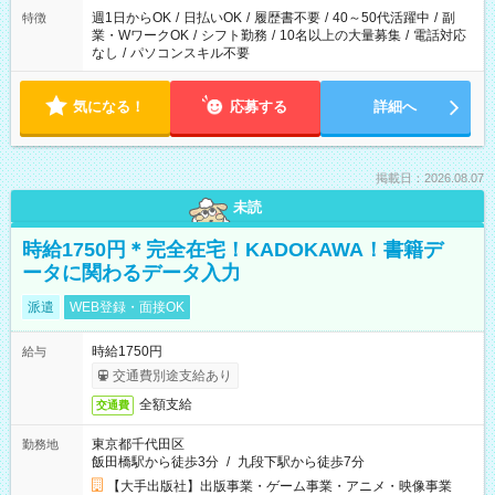
週1日からOK
/
日払いOK
/
履歴書不要
/
40～50代活躍中
/
副
特徴
業・WワークOK
/
シフト勤務
/
10名以上の大量募集
/
電話対応
なし
/
パソコンスキル不要
気になる！
応募する
詳細へ
掲載日：2026.08.07
未読
時給1750円＊完全在宅！KADOKAWA！書籍デ
ータに関わるデータ入力
派遣
WEB登録・面接OK
時給1750円
給与
交通費別途支給あり
全額支給
交通費
東京都千代田区
勤務地
飯田橋駅から徒歩3分
/
九段下駅から徒歩7分
【大手出版社】出版事業・ゲーム事業・アニメ・映像事業