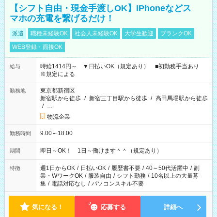
【シフト自由・現金手渡しOK】iPhoneなどス
マホの充電を繋げるだけ！
派遣
職種未経験OK
社会人未経験OK
大学生歓迎
ブランクOK
WEB登録・面接OK
時給1414円～ ▼日払いOK（規定あり） ■初勤務手当あり
給与
※規定による
東京都新宿区
勤務地
新宿駅から徒歩
/
新宿三丁目駅から徒歩
/
高田馬場駅から徒歩
/
…
物流企業
9:00～18:00
勤務時間
即日～OK！ 1日～働けます＾＾（規定あり）
期間
週1日からOK
/
日払いOK
/
履歴書不要
/
40～50代活躍中
/
副
特徴
業・WワークOK
/
服装自由
/
シフト勤務
/
10名以上の大量募
集
/
電話対応なし
/
パソコンスキル不要
気になる！
応募する
詳細へ