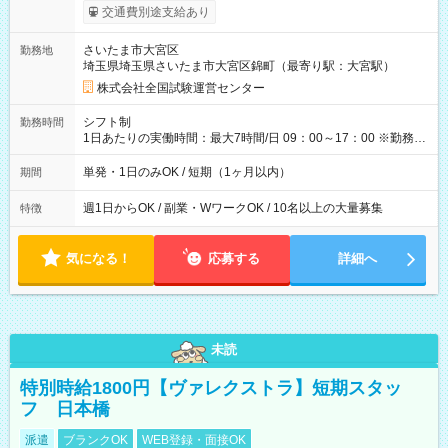
※勤務回数により昇給あり 【即給（前払い）オプションあ
交通費別途支給あり
り！】 希望される場合、勤務から1週間ほどで給与の一部を受け
取れます。 ※手数料418円がかかります。 【過去試験日の収入
さいたま市大宮区
勤務地
例】 ・河合塾模擬試験 8:30～17:30（休憩1時間） 時給1,300円
埼玉県埼玉県さいたま市大宮区錦町（最寄り駅：大宮駅）
×8時間＝日収10,400円＋交通費 ※当日の役割により時給＋100
円の場合あり ・国家試験 7:00～13:30（休憩なし） 時給1,300
株式会社全国試験運営センター
円（役割手当＋100円）×6時間＝日収8,400円＋交通費 【試用期
間】試用期間なし
シフト制
勤務時間
1日あたりの実働時間：最大7時間/日 09：00～17：00 ※勤務時
間は 試験により異なります。
単発・1日のみOK / 短期（1ヶ月以内）
期間
週1日からOK / 副業・WワークOK / 10名以上の大量募集
特徴
気になる！
応募する
詳細へ
未読
特別時給1800円【ヴァレクストラ】短期スタッ
フ 日本橋
派遣
ブランクOK
WEB登録・面接OK