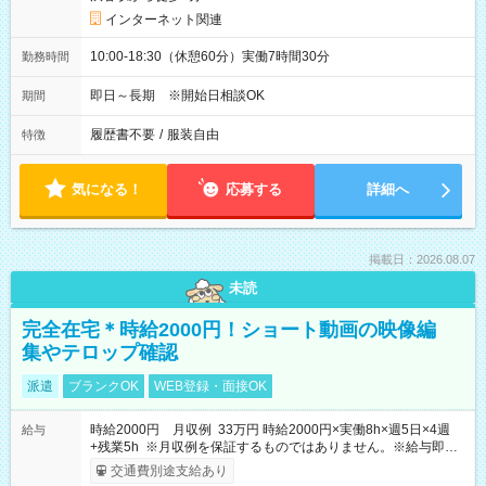
インターネット関連
10:00-18:30（休憩60分）実働7時間30分
勤務時間
即日～長期 ※開始日相談OK
期間
履歴書不要
/
服装自由
特徴
気になる！
応募する
詳細へ
掲載日：2026.08.07
未読
完全在宅＊時給2000円！ショート動画の映像編
集やテロップ確認
派遣
ブランクOK
WEB登録・面接OK
時給2000円 月収例 33万円 時給2000円×実働8h×週5日×4週
給与
+残業5h ※月収例を保証するものではありません。※給与即受
取りサービス利用可（利用条件有）
交通費別途支給あり