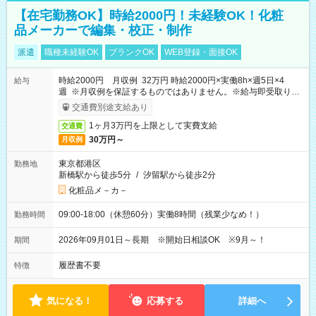
【在宅勤務OK】時給2000円！未経験OK！化粧
品メーカーで編集・校正・制作
派遣
職種未経験OK
ブランクOK
WEB登録・面接OK
時給2000円 月収例 32万円 時給2000円×実働8h×週5日×4
給与
週 ※月収例を保証するものではありません。※給与即受取りサ
ービス利用可（利用条件有）
交通費別途支給あり
1ヶ月3万円を上限として実費支給
交通費
30万円～
月収例
東京都港区
勤務地
新橋駅から徒歩5分
/
汐留駅から徒歩2分
化粧品メ－カ－
09:00-18:00（休憩60分）実働8時間（残業少なめ！）
勤務時間
2026年09月01日～長期 ※開始日相談OK ※9月～！
期間
履歴書不要
特徴
気になる！
応募する
詳細へ