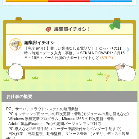
編集部イチオシ
【完全在宅！】難しい業務なし＆電話なし！ゆっくりの11
時～時短＊データ入力・事務、＜SEKAI NO OWARI＊8月15
日・16日＞ドーム公演のサポートバイトなど
(8/7UP!)
お仕事の概要
PC、サーバ、クラウドシステムの運用業務
- PC キッティング用ツールの月次更新・管理(モジュールの差し替えなど)
- Windows 累積更新プログラム、Microsoft365 の月次更新・管理
- Adobe 製品(Reader、Pro)の定期バージョンアップ対応
- PC 導入などの申請手配 （ユーザー申請受付からベンダー手配まで）
- 日次作業 （死活監視、動作監視、リソース管理 （メモリ、ディスク容量
他））