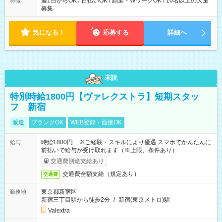
週1日からOK / 日払いOK / 副業・WワークOK / 10名以上の大量
特徴
募集
気になる！
応募する
詳細へ
未読
特別時給1800円【ヴァレクストラ】短期スタッ
フ 新宿
派遣
ブランクOK
WEB登録・面接OK
時給1800円 ※ご経験・スキルにより優遇 スマホでかんたんに
給与
前払いで給与が受け取れます（※上限、条件あり）
交通費別途支給あり
交通費全額支給（規定あり）
交通費
東京都新宿区
勤務地
新宿三丁目駅から徒歩2分
/
新宿(東京メトロ)駅
Valextra