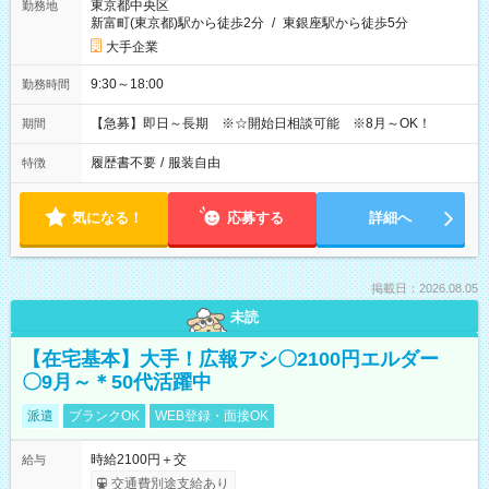
東京都中央区
勤務地
新富町(東京都)駅から徒歩2分
/
東銀座駅から徒歩5分
大手企業
9:30～18:00
勤務時間
【急募】即日～長期 ※☆開始日相談可能 ※8月～OK！
期間
履歴書不要
/
服装自由
特徴
気になる！
応募する
詳細へ
掲載日：2026.08.05
未読
【在宅基本】大手！広報アシ〇2100円エルダー
〇9月～＊50代活躍中
派遣
ブランクOK
WEB登録・面接OK
時給2100円＋交
給与
交通費別途支給あり