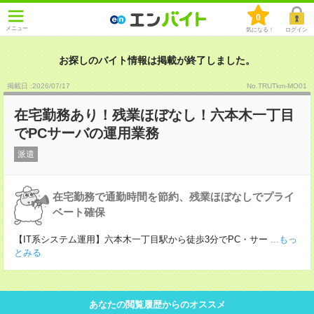
0
メニュー
気になる！
ログイン
お探しのバイト情報は掲載が終了しました。
掲載日 :2026
/
07
/
17
No.TRUTkm-MO01
在宅勤務あり！残業ほぼなし！六本木一丁目
でPCサーバの運用業務
派遣
在宅勤務で通勤時間を節約、残業ほぼなしでプライ
ベート確保
【IT系システム運用】六本木一丁目駅から徒歩3分でPC・サー
...もっ
とみる
あなたの閲覧履歴からのオススメ