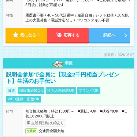
【8月中のスタートOK！急募！】2カ月～ ■ご応募から最短2～
期間
ね。 ※Wワーク希望の方へ 今ご覧のお仕事で希望する勤務時間
3日後に就業が可能です！
と、もう1つのお仕事の勤務時間。 合計で週40時間を超える場
合は応募できません。
履歴書不要
/
40～50代活躍中
/
服装自由
/
シフト勤務
/
10名以
特徴
上の大量募集
/
電話対応なし
/
パソコンスキル不要
気になる！
応募する
詳細へ
掲載日：2026.08.07
未読
説明会参加で全員に【現金2千円相当プレゼン
ト】生活のお手伝い
派遣
職種未経験OK
社会人未経験OK
ブランクOK
WEB登録・面接OK
無資格未経験：時給1500円～ ■週払いOK ■扶養内OK ■日
給与
収1万2000円以上
交通費別途支給あり
交通費全額支給
交通費