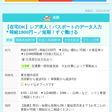
掲載日：2026.08.05
未読
【在宅OK】レア求人！パスポートのデータ入力
＊時給1900円～／短期！すぐ働ける
派遣
職種未経験OK
社会人未経験OK
大学生歓迎
ブランクOK
時給1900円～時給2100円 ▼日払い週払い可能！※規定有り
給与
▼1日6時間勤務で日収1万以上！
交通費別途支給あり
交通費一部別途支給 ※お仕事によって変動あり
交通費
東京都渋谷区
勤務地
渋谷駅から徒歩5分
/
神泉駅から徒歩5分
キレイなオフィスです
8:00～22:00 ▼1日4時間～ 10時～・11時～など、シフト希望
勤務時間
ご相談ください！
【急募】即日～短期も長期もOK！最短翌月末まで 1か月ごとの
期間
更新が可能！開始日もご相談ください！