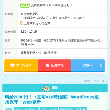
交通費実費支給（当社規定あり）
交通費
東京都中央区
勤務地
三越前駅から徒歩2分
/
新日本橋駅から徒歩5分
三越前駅近くの企業
8:30～17:15
勤務時間
2026/9/1～長期 ※2027年3月末まで(期間延長の可能性あり)
期間
※9月～OK！
履歴書不要
/
40～50代活躍中
特徴
気になる！
応募する
詳細へ
掲載日：2026.08.07
未読
時給2000円！〈在宅×10時始業〉WordPress運
用保守・Web更新
派遣
社会人未経験OK
ブランクOK
WEB登録・面接OK