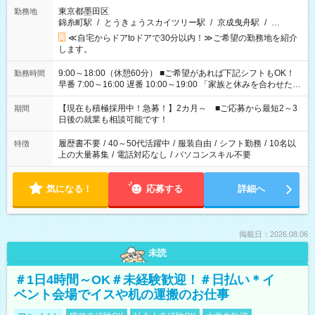
東京都墨田区
勤務地
錦糸町駅
/
とうきょうスカイツリー駅
/
京成曳舟駅
/
…
≪自宅からドアtoドアで30分以内！≫ご希望の勤務地を紹介
します。
9:00～18:00（休憩60分） ■ご希望があれば下記シフトもOK！
勤務時間
早番 7:00～16:00 遅番 10:00～19:00 「家族と休みを合わせた
い」 「余裕を持って夕飯の準備がしたい」 「できれば残業はし
たくない」 など、ご希望を教えてくださいね。 ※Wワーク希望
【現在も積極採用中！急募！】2カ月～ ■ご応募から最短2～3
期間
の方へ 今ご覧のお仕事で希望する勤務時間と、もう1つのお仕事
日後の就業も相談可能です！
の勤務時間。 合計で週40時間を超える場合は応募できません。
履歴書不要
/
40～50代活躍中
/
服装自由
/
シフト勤務
/
10名以
特徴
上の大量募集
/
電話対応なし
/
パソコンスキル不要
気になる！
応募する
詳細へ
掲載日：2026.08.06
未読
＃1日4時間～OK＃未経験歓迎！＃日払い＊イ
ベント会場でイスや机の運搬のお仕事