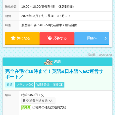
10:00～18:00(実働7時間 休憩1時間)
勤務時間
2026年08月下旬～長期 ※8月～！
期間
履歴書不要
/
40～50代活躍中
/
服装自由
特徴
気になる！
応募する
詳細へ
掲載日：2026.08.05
未読
完全在宅で16時まで！英語&日本語＼EC運営サ
ポート／
派遣
ブランクOK
WEB登録・面接OK
時給2450円＋交
給与
交通費別途支給あり
出社時の通勤交通費支給
交通費