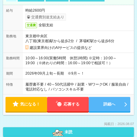
時給2600円
給与
交通費別途支給あり
全額支給
交通費
東京都中央区
勤務地
八丁堀(東京都)駅から徒歩2分
/
茅場町駅から徒歩6分
建設業界向けのAIサービスの提供など
10:00～16:00(実働5時間 休憩1時間) ※定時：10:00～
勤務時間
19:00（※終わりの時間：16:00～19:00で相談可！）
2026年09月上旬～長期 ※9月～！
期間
履歴書不要
/
40～50代活躍中
/
副業・WワークOK
/
服装自由
/
特徴
電話対応なし
/
パソコンスキル不要
気になる！
応募する
詳細へ
掲載日：2026.08.07
未読