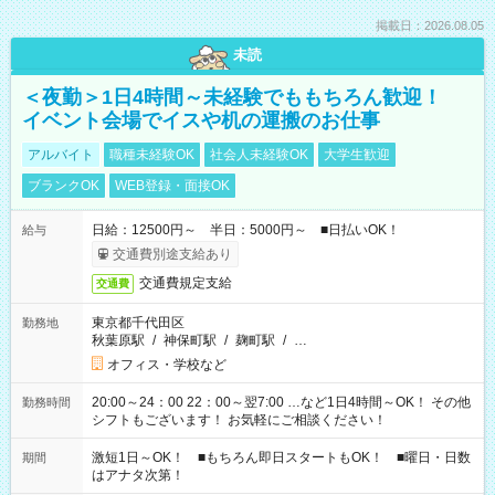
掲載日：2026.08.05
未読
＜夜勤＞1日4時間～未経験でももちろん歓迎！
イベント会場でイスや机の運搬のお仕事
アルバイト
職種未経験OK
社会人未経験OK
大学生歓迎
ブランクOK
WEB登録・面接OK
日給：12500円～ 半日：5000円～ ■日払いOK！
給与
交通費別途支給あり
交通費規定支給
交通費
東京都千代田区
勤務地
秋葉原駅
/
神保町駅
/
麹町駅
/
…
オフィス・学校など
20:00～24：00 22：00～翌7:00 …など1日4時間～OK！ その他
勤務時間
シフトもございます！ お気軽にご相談ください！
激短1日～OK！ ■もちろん即日スタートもOK！ ■曜日・日数
期間
はアナタ次第！