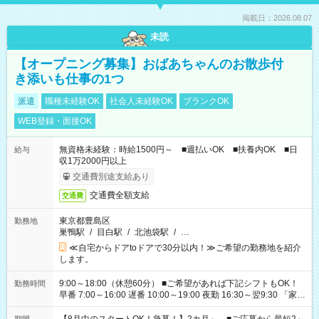
掲載日：2026.08.07
未読
【オープニング募集】おばあちゃんのお散歩付
き添いも仕事の1つ
派遣
職種未経験OK
社会人未経験OK
ブランクOK
WEB登録・面接OK
無資格未経験：時給1500円～ ■週払いOK ■扶養内OK ■日
給与
収1万2000円以上
交通費別途支給あり
交通費全額支給
交通費
東京都豊島区
勤務地
巣鴨駅
/
目白駅
/
北池袋駅
/
…
≪自宅からドアtoドアで30分以内！≫ご希望の勤務地を紹介
します。
9:00～18:00（休憩60分） ■ご希望があれば下記シフトもOK！
勤務時間
早番 7:00～16:00 遅番 10:00～19:00 夜勤 16:30～翌9:30 「家族
と休みを合わせたい」 「余裕を持って夕飯の準備がしたい」
「できれば残業はしたくない」 など、ご希望を教えてください