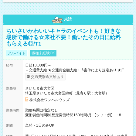
未読
ちいさいかわいいキャラのイベントも！好きな
場所で働ける☆来社不要！働いたその日に給料
もらえる◎/T1
アルバイト
職種未経験OK
日給13,000円～
給与
＋交通費支給 ★交通費全額支給！ ┗案件により規定あり ★日払
いOK！（規定あり） ┗働いたその日に現金GET♪ お仕事後はコ
交通費別途支給あり
ンビニATMから 日払い分を引き落とせます！ 【試用期間】試
用期間なし
さいたま市大宮区
勤務地
埼玉県さいたま市大宮区錦町（最寄り駅：大宮駅）
株式会社ワンベルウッズ
勤務時間は指定なし
勤務時間
変形労働時間制 想定労働時間160時間/月 【シフト例】 ・8：00
～21：00
単発・1日のみOK
期間