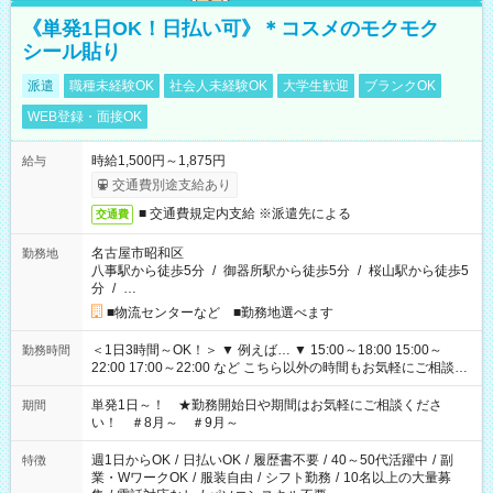
《単発1日OK！日払い可》＊コスメのモクモク
シール貼り
派遣
職種未経験OK
社会人未経験OK
大学生歓迎
ブランクOK
WEB登録・面接OK
時給1,500円～1,875円
給与
交通費別途支給あり
■ 交通費規定内支給 ※派遣先による
交通費
名古屋市昭和区
勤務地
八事駅から徒歩5分
/
御器所駅から徒歩5分
/
桜山駅から徒歩5
分
/
…
■物流センターなど ■勤務地選べます
＜1日3時間～OK！＞ ▼ 例えば… ▼ 15:00～18:00 15:00～
勤務時間
22:00 17:00～22:00 など こちら以外の時間もお気軽にご相談く
ださい！
単発1日～！ ★勤務開始日や期間はお気軽にご相談くださ
期間
い！ ＃8月～ ＃9月～
週1日からOK
/
日払いOK
/
履歴書不要
/
40～50代活躍中
/
副
特徴
業・WワークOK
/
服装自由
/
シフト勤務
/
10名以上の大量募