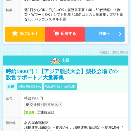
勤務時間に関して、面談時にしっかりお伝えします！ 朝だ
け、夕方だけ、などもOKです！
週1日からOK
/
日払いOK
/
履歴書不要
/
40～50代活躍中
/
副
特徴
業・WワークOK
/
シフト勤務
/
10名以上の大量募集
/
電話対応
なし
/
パソコンスキル不要
気になる！
応募する
詳細へ
掲載日：2026.08.06
未読
時給1900円！【アジア競技大会】競技会場での
設営サポート／大量募集
派遣
職種未経験OK
WEB登録・面接OK
時給1900円
給与
交通費別途支給あり
交通費支給
交通費
名古屋市瑞穂区
勤務地
瑞穂運動場東駅から徒歩7分
/
瑞穂運動場西駅から徒歩10分
/