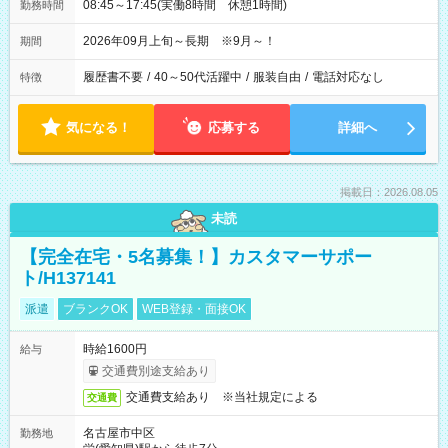
08:45～17:45(実働8時間 休憩1時間)
勤務時間
2026年09月上旬～長期 ※9月～！
期間
履歴書不要
/
40～50代活躍中
/
服装自由
/
電話対応なし
特徴
気になる！
応募する
詳細へ
掲載日：2026.08.05
未読
【完全在宅・5名募集！】カスタマーサポー
ト/H137141
派遣
ブランクOK
WEB登録・面接OK
時給1600円
給与
交通費別途支給あり
交通費支給あり ※当社規定による
交通費
名古屋市中区
勤務地