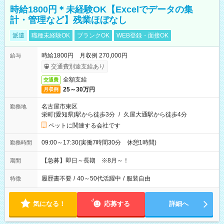
時給1800円＊未経験OK【Excelでデータの集
計・管理など】残業ほぼなし
派遣
職種未経験OK
ブランクOK
WEB登録・面接OK
時給1800円 月収例 270,000円
給与
交通費別途支給あり
全額支給
交通費
25～30万円
月収例
名古屋市東区
勤務地
栄町(愛知県)駅から徒歩3分
/
久屋大通駅から徒歩4分
ペットに関連する会社です
09:00～17:30(実働7時間30分 休憩1時間)
勤務時間
【急募】即日～長期 ※8月～！
期間
履歴書不要
/
40～50代活躍中
/
服装自由
特徴
気になる！
応募する
詳細へ