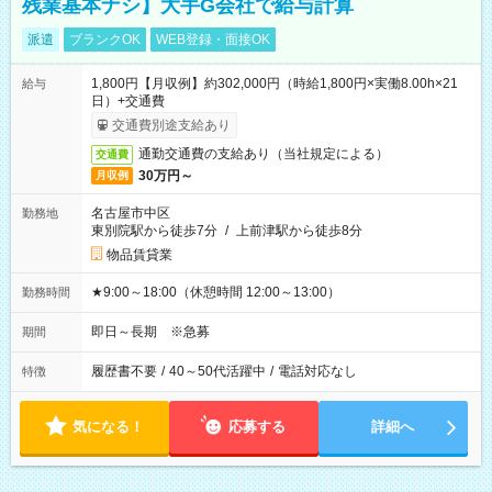
残業基本ナシ】大手G会社で給与計算
派遣
ブランクOK
WEB登録・面接OK
1,800円【月収例】約302,000円（時給1,800円×実働8.00h×21
給与
日）+交通費
交通費別途支給あり
通勤交通費の支給あり（当社規定による）
交通費
30万円～
月収例
名古屋市中区
勤務地
東別院駅から徒歩7分
/
上前津駅から徒歩8分
物品賃貸業
★9:00～18:00（休憩時間 12:00～13:00）
勤務時間
即日～長期 ※急募
期間
履歴書不要
/
40～50代活躍中
/
電話対応なし
特徴
気になる！
応募する
詳細へ