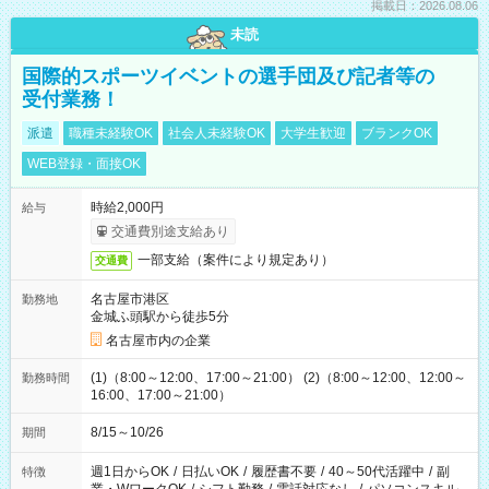
掲載日：2026.08.06
未読
国際的スポーツイベントの選手団及び記者等の
受付業務！
派遣
職種未経験OK
社会人未経験OK
大学生歓迎
ブランクOK
WEB登録・面接OK
時給2,000円
給与
交通費別途支給あり
一部支給（案件により規定あり）
交通費
名古屋市港区
勤務地
金城ふ頭駅から徒歩5分
名古屋市内の企業
(1)（8:00～12:00、17:00～21:00） (2)（8:00～12:00、12:00～
勤務時間
16:00、17:00～21:00）
8/15～10/26
期間
週1日からOK
/
日払いOK
/
履歴書不要
/
40～50代活躍中
/
副
特徴