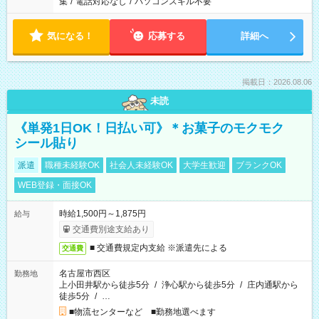
集
/
電話対応なし
/
パソコンスキル不要
気になる！
応募する
詳細へ
掲載日：2026.08.06
未読
《単発1日OK！日払い可》＊お菓子のモクモク
シール貼り
派遣
職種未経験OK
社会人未経験OK
大学生歓迎
ブランクOK
WEB登録・面接OK
時給1,500円～1,875円
給与
交通費別途支給あり
■ 交通費規定内支給 ※派遣先による
交通費
名古屋市西区
勤務地
上小田井駅から徒歩5分
/
浄心駅から徒歩5分
/
庄内通駅から
徒歩5分
/
…
■物流センターなど ■勤務地選べます