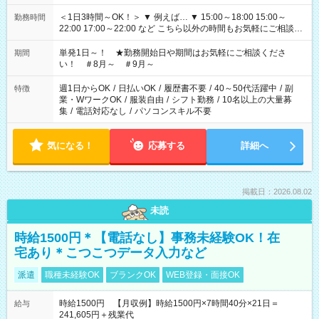
＜1日3時間～OK！＞ ▼ 例えば… ▼ 15:00～18:00 15:00～
勤務時間
22:00 17:00～22:00 など こちら以外の時間もお気軽にご相談く
ださい！
単発1日～！ ★勤務開始日や期間はお気軽にご相談くださ
期間
い！ ＃8月～ ＃9月～
週1日からOK
/
日払いOK
/
履歴書不要
/
40～50代活躍中
/
副
特徴
業・WワークOK
/
服装自由
/
シフト勤務
/
10名以上の大量募
集
/
電話対応なし
/
パソコンスキル不要
気になる！
応募する
詳細へ
掲載日：2026.08.02
未読
時給1500円＊【電話なし】事務未経験OK！在
宅あり＊こつこつデータ入力など
派遣
職種未経験OK
ブランクOK
WEB登録・面接OK
時給1500円 【月収例】時給1500円×7時間40分×21日＝
給与
241,605円＋残業代