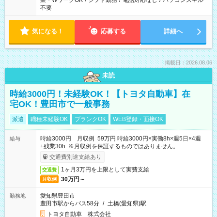
業・WワークOK
/
シフト勤務
/
電話対応なし
/
パソコンスキル
不要
気になる！
応募する
詳細へ
掲載日：2026.08.06
未読
時給3000円！未経験OK！【トヨタ自動車】在
宅OK！豊田市で一般事務
派遣
職種未経験OK
ブランクOK
WEB登録・面接OK
時給3000円 月収例 59万円 時給3000円×実働8h×週5日×4週
給与
+残業30h ※月収例を保証するものではありません。
交通費別途支給あり
1ヶ月3万円を上限として実費支給
交通費
30万円～
月収例
愛知県豊田市
勤務地
豊田市駅からバス58分
/
土橋(愛知県)駅
トヨタ自動車 株式会社