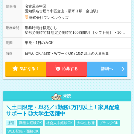
名古屋市中区
勤務地
愛知県名古屋市中区金山（最寄り駅：金山駅）
株式会社ワンベルウッズ
勤務時間は指定なし
勤務時間
変形労働時間制 想定労働時間160時間/月 【シフト例】 ・10：
00～20：00
単発・1日のみOK
期間
日払いOK / 副業・WワークOK / 10名以上の大量募集
特徴
気になる！
応募する
詳細へ
未読
＼土日限定・単発／1勤務1万円以上！家具配達
サポート◎大学生活躍中
派遣
職種未経験OK
社会人未経験OK
大学生歓迎
ブランクOK
WEB登録・面接OK