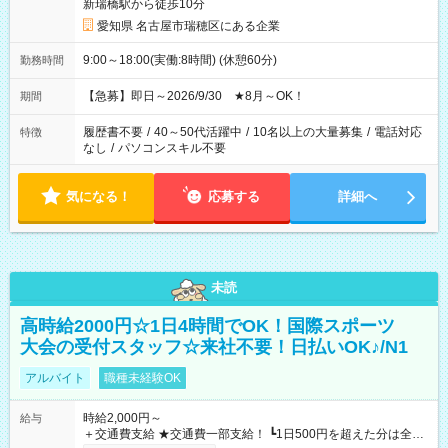
新瑞橋駅から徒歩10分
愛知県 名古屋市瑞穂区にある企業
9:00～18:00(実働:8時間) (休憩60分)
勤務時間
【急募】即日～2026/9/30 ★8月～OK！
期間
履歴書不要
/
40～50代活躍中
/
10名以上の大量募集
/
電話対応
特徴
なし
/
パソコンスキル不要
気になる！
応募する
詳細へ
未読
高時給2000円☆1日4時間でOK！国際スポーツ
大会の受付スタッフ☆来社不要！日払いOK♪/N1
アルバイト
職種未経験OK
時給2,000円～
給与
＋交通費支給 ★交通費一部支給！ ┗1日500円を超えた分は全額