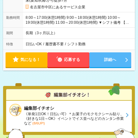
栄(愛知県)駅から徒歩7分
名古屋市中区にあるサービス企業
8:00～17:00(休憩1時間) 9:00～18:00(休憩1時間) 10:00～
勤務時間
19:00(休憩1時間) 11:00～20:00(休憩1時間) ▼シフト備考 【長
期休暇シフト】長期休暇：振り替え出勤なし（したい方相談
OK）年末年始：毎年11月に決定（基本は長期休暇になりま
長期（3ヶ月以上）
期間
す:2025年度実績：12/26～1/5）GW：暦通り（休み希望あれば
受付可）夏季休暇（お盆）：暦通り（休み希望あれば受付可）
日払いOK
/
履歴書不要
/
シフト勤務
特徴
気になる！
応募する
詳細へ
編集部イチオシ
《単発1日OK！日払い可》＊お菓子のモクモクシール貼り、
《好きな1日～OK》イベントでイス並べなどのカンタン作業
など
(8/6UP!)