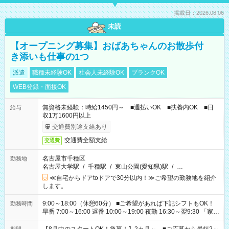
掲載日：2026.08.06
未読
【オープニング募集】おばあちゃんのお散歩付
き添いも仕事の1つ
派遣
職種未経験OK
社会人未経験OK
ブランクOK
WEB登録・面接OK
無資格未経験：時給1450円～ ■週払いOK ■扶養内OK ■日
給与
収1万1600円以上
交通費別途支給あり
交通費全額支給
交通費
名古屋市千種区
勤務地
名古屋大学駅
/
千種駅
/
東山公園(愛知県)駅
/
…
≪自宅からドアtoドアで30分以内！≫ご希望の勤務地を紹介
します。
9:00～18:00（休憩60分） ■ご希望があれば下記シフトもOK！
勤務時間
早番 7:00～16:00 遅番 10:00～19:00 夜勤 16:30～翌9:30 「家族
と休みを合わせたい」 「余裕を持って夕飯の準備がしたい」
「できれば残業はしたくない」 など、ご希望を教えてください