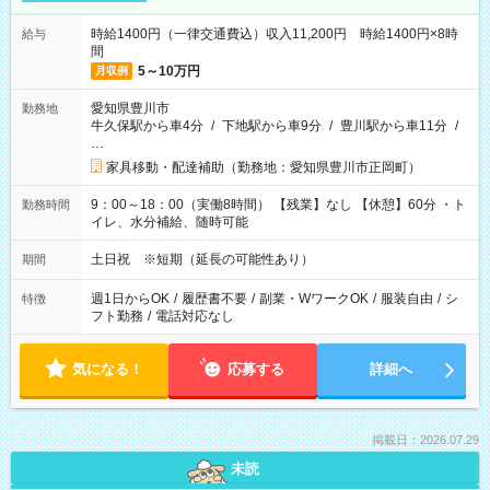
時給1400円（一律交通費込）収入11,200円 時給1400円×8時
給与
間
5～10万円
月収例
愛知県豊川市
勤務地
牛久保駅から車4分
/
下地駅から車9分
/
豊川駅から車11分
/
…
家具移動・配達補助（勤務地：愛知県豊川市正岡町）
9：00～18：00（実働8時間） 【残業】なし 【休憩】60分 ・ト
勤務時間
イレ、水分補給、随時可能
土日祝 ※短期（延長の可能性あり）
期間
週1日からOK
/
履歴書不要
/
副業・WワークOK
/
服装自由
/
シ
特徴
フト勤務
/
電話対応なし
気になる！
応募する
詳細へ
掲載日：2026.07.29
未読