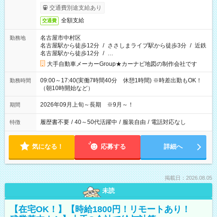
交通費別途支給あり
全額支給
交通費
名古屋市中村区
勤務地
名古屋駅から徒歩12分
/
ささしまライブ駅から徒歩3分
/
近鉄
名古屋駅から徒歩12分
/
…
大手自動車メーカーGroup★カーナビ地図の制作会社です
09:00～17:40(実働7時間40分 休憩1時間) ※時差出勤もOK！
勤務時間
（朝10時開始など）
2026年09月上旬～長期 ※9月～！
期間
履歴書不要
/
40～50代活躍中
/
服装自由
/
電話対応なし
特徴
気になる！
応募する
詳細へ
掲載日：2026.08.05
未読
【在宅OK！】【時給1800円！リモートあり！