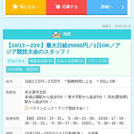
気になる！
応募する
詳細へ
掲載日：2026.08.06
未読
【10/13～23✨】最大日給25000円／1日OK／ア
ジア競技大会のスタッフ！
アルバイト
職種未経験OK
社会人未経験OK
ブランクOK
WEB登録・面接OK
日給1.1万円～2.5万円 ＊勤務時間による ＊日払いOK
給与
名古屋市北区
勤務地
名城公園駅から徒歩5分
/
東大手駅から徒歩5分
/
清水(愛知県)
駅から徒歩5分
/
…
パラリンピック＊アジア競技大会✨！
【朝】 10/13・14・15→「6：00～21：00」 10/16・17・19・
勤務時間
20・21・22→「4：30～17：00」 10/23→「5：30～16：00」
【夕方】 10/16・17・19～21→「17：00～26：00」
10/22→「17：00～24：30」 10/23→「16：00～23：00」 ＊
10月13日～23日のうち1日単発OK！ ※急募
期間