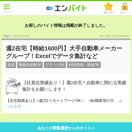
0
メニュー
気になる！
ログイン
お探しのバイト情報は掲載が終了しました。
掲載日 :2026
/
07
/
19
No.TSPT26-0483645
週2在宅【時給1600円】大手自動車メーカー
グループ！Excelでデータ集計など
派遣
職種未経験OK
ブランクOK
WEB登録・面接OK
【社員化実績あり！】週2在宅＊自動車に関わる実績
集計をお願いします！
【在宅勤務あり】○週2日リモートワークOK！ ○転職希望の方
...も
っとみる
あなたの閲覧履歴からのオススメ