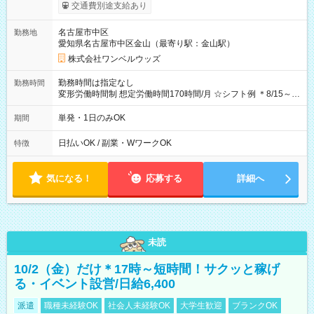
支給！ ※往復500円以内の方は自己負担となります ★日払い
交通費別途支給あり
OK！（規定あり） ┗働いたその日に現金GET♪ お仕事後はコン
ビニATMから 日払い分を引き落とせます！ 【試用期間】試用
名古屋市中区
勤務地
期間なし
愛知県名古屋市中区金山（最寄り駅：金山駅）
株式会社ワンベルウッズ
勤務時間は指定なし
勤務時間
変形労働時間制 想定労働時間170時間/月 ☆シフト例 ＊8/15～
10/26 全日共通 08：00～12：00 17：00～21：00 ＊8/31
～9/19のみ下記シフトもあります！ 12：00～16：00 ＊9/6～
単発・1日のみOK
期間
10/6、10/11～26のみ下記シフトもあります！ 07：00～11：
00
日払いOK / 副業・WワークOK
特徴
気になる！
応募する
詳細へ
未読
10/2（金）だけ＊17時～短時間！サクッと稼げ
る・イベント設営/日給6,400
派遣
職種未経験OK
社会人未経験OK
大学生歓迎
ブランクOK