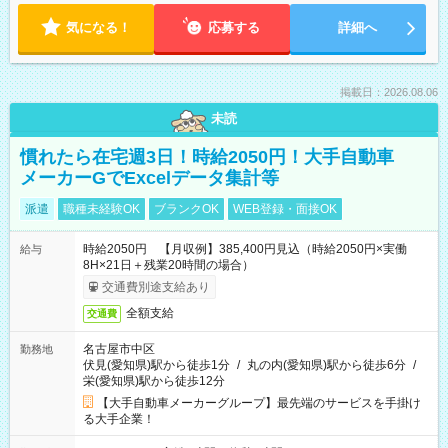
気になる！
応募する
詳細へ
掲載日：2026.08.06
未読
慣れたら在宅週3日！時給2050円！大手自動車
メーカーGでExcelデータ集計等
派遣
職種未経験OK
ブランクOK
WEB登録・面接OK
時給2050円 【月収例】385,400円見込（時給2050円×実働
給与
8H×21日＋残業20時間の場合）
交通費別途支給あり
全額支給
交通費
名古屋市中区
勤務地
伏見(愛知県)駅から徒歩1分
/
丸の内(愛知県)駅から徒歩6分
/
栄(愛知県)駅から徒歩12分
【大手自動車メーカーグループ】最先端のサービスを手掛け
る大手企業！