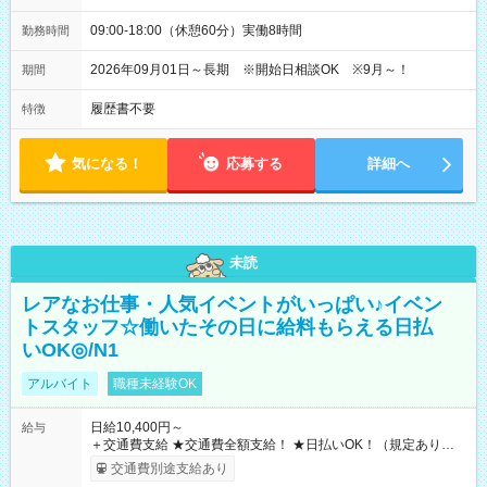
09:00-18:00（休憩60分）実働8時間
勤務時間
2026年09月01日～長期 ※開始日相談OK ※9月～！
期間
履歴書不要
特徴
気になる！
応募する
詳細へ
未読
レアなお仕事・人気イベントがいっぱい♪イベン
トスタッフ☆働いたその日に給料もらえる日払
いOK◎/N1
アルバイト
職種未経験OK
日給10,400円～
給与
＋交通費支給 ★交通費全額支給！ ★日払いOK！（規定あり） ┗
働いたその日に現金GET♪ お仕事後はコンビニATMから 日払
交通費別途支給あり
い分を引き落とせます！ 【試用期間】試用期間なし