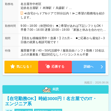
名古屋市中村区
勤務地
近鉄名古屋駅
/
本陣駅
/
烏森駅
/
…
≪自宅からドアtoドアで30分以内！≫ご希望の勤務地を紹介
します。
9:00～18:00（休憩60分） ■ご希望があれば下記シフトもOK！
勤務時間
早番 7:00～16:00 遅番 10:00～19:00 「家族と休みを合わせた
い」 「余裕を持って夕飯の準備がしたい」 「できれば残業はし
たくない」 など、ご希望を教えてくださいね。 ※Wワーク希望
【現在も積極採用中！急募！】2カ月～ ■ご応募から最短2～3
期間
の方へ 今ご覧のお仕事で希望する勤務時間と、もう1つのお仕事
日後の就業も相談可能です！
の勤務時間。 合計で週40時間を超える場合は応募できません。
履歴書不要
/
40～50代活躍中
/
服装自由
/
シフト勤務
/
10名以
特徴
上の大量募集
/
電話対応なし
/
パソコンスキル不要
気になる！
応募する
詳細へ
掲載日：2026.08.06
未読
【在宅勤務OK】時給3000円！名古屋でのIT・
エンジニア系