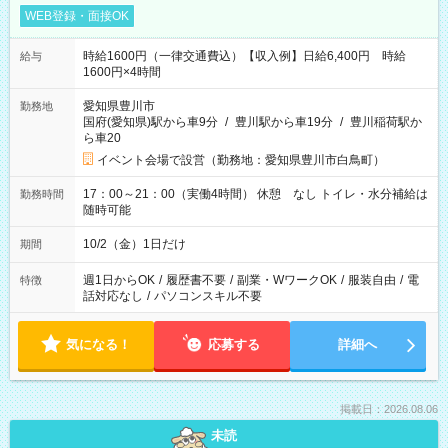
WEB登録・面接OK
時給1600円（一律交通費込）【収入例】日給6,400円 時給
給与
1600円×4時間
愛知県豊川市
勤務地
国府(愛知県)駅から車9分
/
豊川駅から車19分
/
豊川稲荷駅か
ら車20
イベント会場で設営（勤務地：愛知県豊川市白鳥町）
17：00～21：00（実働4時間） 休憩 なし トイレ・水分補給は
勤務時間
随時可能
10/2（金）1日だけ
期間
週1日からOK
/
履歴書不要
/
副業・WワークOK
/
服装自由
/
電
特徴
話対応なし
/
パソコンスキル不要
気になる！
応募する
詳細へ
掲載日：2026.08.06
未読