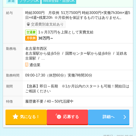
派遣
ブランクOK
WEB登録・面接OK
時給3000円 月収例 51万7500円 時給3000円×実働7h30m×週5
給与
日×4週+残業20h ※月収例を保証するものではありません。
交通費別途支給あり
1ヶ月3万円を上限として実費支給
交通費
30万円～
月収例
名古屋市西区
勤務地
名古屋駅から徒歩5分
/
国際センター駅から徒歩8分
/
近鉄名
古屋駅
/
…
通信業
09:00-17:30（休憩60分）実働7時間30分
勤務時間
【急募】即日～長期 ※1か月以内のスタートも可能！開始日は
期間
ご相談ください
履歴書不要
/
40～50代活躍中
特徴
気になる！
応募する
詳細へ