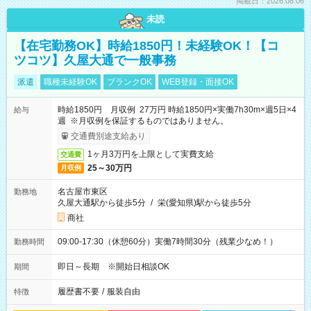
掲載日：2026.08.06
未読
【在宅勤務OK】時給1850円！未経験OK！【コ
ツコツ】久屋大通で一般事務
派遣
職種未経験OK
ブランクOK
WEB登録・面接OK
時給1850円 月収例 27万円 時給1850円×実働7h30m×週5日×4
給与
週 ※月収例を保証するものではありません。
交通費別途支給あり
1ヶ月3万円を上限として実費支給
交通費
25～30万円
月収例
名古屋市東区
勤務地
久屋大通駅から徒歩5分
/
栄(愛知県)駅から徒歩5分
商社
09:00-17:30（休憩60分）実働7時間30分（残業少なめ！）
勤務時間
即日～長期 ※開始日相談OK
期間
履歴書不要
/
服装自由
特徴