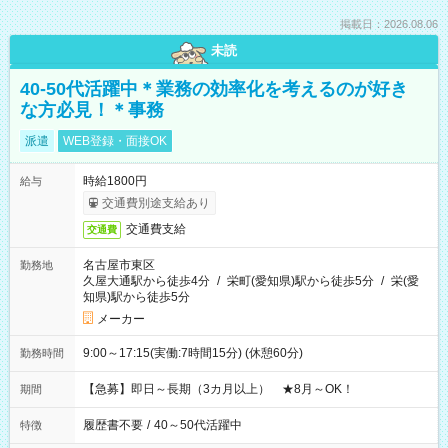
掲載日：2026.08.06
未読
40-50代活躍中＊業務の効率化を考えるのが好き
な方必見！＊事務
派遣
WEB登録・面接OK
時給1800円
給与
交通費別途支給あり
交通費支給
交通費
名古屋市東区
勤務地
久屋大通駅から徒歩4分
/
栄町(愛知県)駅から徒歩5分
/
栄(愛
知県)駅から徒歩5分
メーカー
9:00～17:15(実働:7時間15分) (休憩60分)
勤務時間
【急募】即日～長期（3カ月以上） ★8月～OK！
期間
履歴書不要
/
40～50代活躍中
特徴