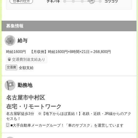
仕事の仕方
テキパキ
コツコツ
募集情報
給与
時給1600円 【月収例】時給1600円×8時間×21日＝268,800円
交通費別途支給あり
全額支給
交通費
勤務地
名古屋市中村区
在宅・リモートワーク
名古屋駅徒歩3分 ※【地下からほぼ直結！】名鉄・近鉄・JR線からのアク
セスも！
■大手自動車メーカーグループ！「車のサブスク」を運営しています