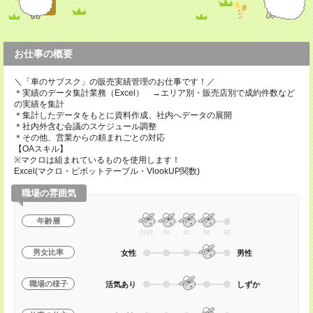
お仕事の概要
＼「車のサブスク」の販売実績管理のお仕事です！／
＊実績のデータ集計業務（Excel） →エリア別・販売店別で成約件数など
の実績を集計
＊集計したデータをもとに資料作成、社内へデータの展開
＊社内外含む会議のスケジュール調整
＊その他、営業からの頼まれごとの対応
【OAスキル】
※マクロは組まれているものを使用します！
Excel(マクロ・ピボットテーブル・VlookUP関数)
職場の雰囲気
年齢層
20代
30
40
50
60
男女比率
女性
男性
職場の様子
活気あり
しずか