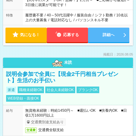
【8月中のスタートOK！急募！】2カ月～ ■ご応募から最短2～
期間
ね。 ※Wワーク希望の方へ 今ご覧のお仕事で希望する勤務時間
3日後に就業が可能です！
と、もう1つのお仕事の勤務時間。 合計で週40時間を超える場
合は応募できません。
履歴書不要
/
40～50代活躍中
/
服装自由
/
シフト勤務
/
10名以
特徴
上の大量募集
/
電話対応なし
/
パソコンスキル不要
気になる！
応募する
詳細へ
掲載日：2026.08.05
未読
説明会参加で全員に【現金2千円相当プレゼン
ト】生活のお手伝い
派遣
職種未経験OK
社会人未経験OK
ブランクOK
WEB登録・面接OK
無資格未経験：時給1450円～ ■週払いOK ■扶養内OK ■日
給与
収1万1600円以上
交通費別途支給あり
交通費全額支給
交通費