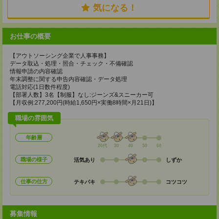
気になる！
お仕事の概要
【アウトソーシング企業で人事事務】
データ取込・処理・照合・チェック・不備確認
情報申請の内容確認
年末調整に関する申告内容確認・データ処理
電話対応(1日数件程度)
【部署人数】3名【制服】なし:ジーンズ&スニーカー可
【月収例:277,200円(時給1,650円×実働8時間×月21日)】
職場の雰囲気
年齢層
20代
30
40
50
60
職場の様子
活気あり
しずか
仕事の仕方
テキパキ
コツコツ
募集情報