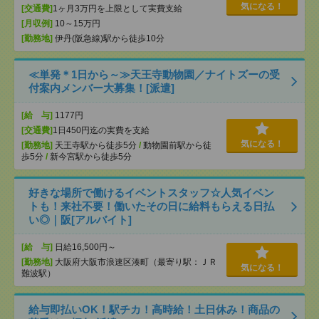
気になる！
[交通費]
1ヶ月3万円を上限として実費支給
[月収例]
10～15万円
[勤務地]
伊丹(阪急線)駅から徒歩10分
≪単発＊1日から～≫天王寺動物園／ナイトズーの受
付案内メンバー大募集！[派遣]
[給 与]
1177円
[交通費]
1日450円迄の実費を支給
気になる！
[勤務地]
天王寺駅から徒歩5分
/
動物園前駅から徒
歩5分
/
新今宮駅から徒歩5分
好きな場所で働けるイベントスタッフ☆人気イベン
トも！来社不要！働いたその日に給料もらえる日払
い◎｜阪[アルバイト]
[給 与]
日給16,500円～
[勤務地]
大阪府大阪市浪速区湊町（最寄り駅：ＪＲ
気になる！
難波駅）
給与即払いOK！駅チカ！高時給！土日休み！商品の