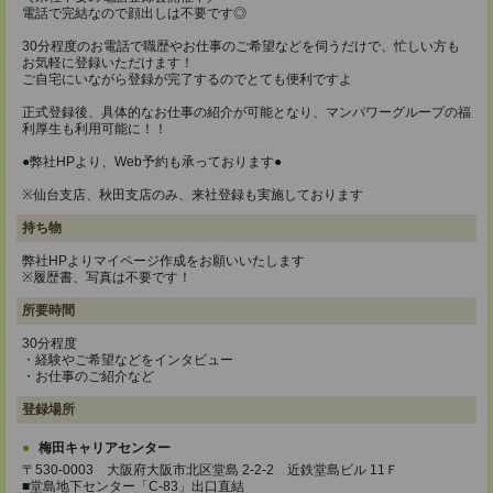
電話で完結なので顔出しは不要です◎
30分程度のお電話で職歴やお仕事のご希望などを伺うだけで、忙しい方も
お気軽に登録いただけます！
ご自宅にいながら登録が完了するのでとても便利ですよ
正式登録後、具体的なお仕事の紹介が可能となり、マンパワーグループの福
利厚生も利用可能に！！
●弊社HPより、Web予約も承っております●
※仙台支店、秋田支店のみ、来社登録も実施しております
持ち物
弊社HPよりマイページ作成をお願いいたします
※履歴書、写真は不要です！
所要時間
30分程度
・経験やご希望などをインタビュー
・お仕事のご紹介など
登録場所
梅田キャリアセンター
〒530-0003 大阪府大阪市北区堂島 2-2-2 近鉄堂島ビル 11Ｆ
■堂島地下センター「C-83」出口直結