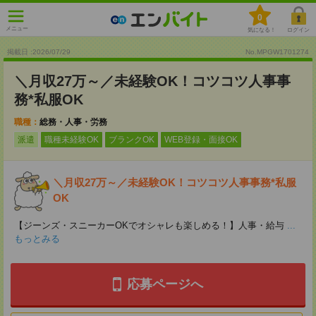
0
メニュー
気になる！
ログイン
掲載日 :2026
/
07
/
29
No.MPGW1701274
＼月収27万～／未経験OK！コツコツ人事事
務*私服OK
職種：
総務・人事・労務
派遣
職種未経験OK
ブランクOK
WEB登録・面接OK
＼月収27万～／未経験OK！コツコツ人事事務*私服
OK
【ジーンズ・スニーカーOKでオシャレも楽しめる！】人事・給与
...
もっとみる
応募ページへ