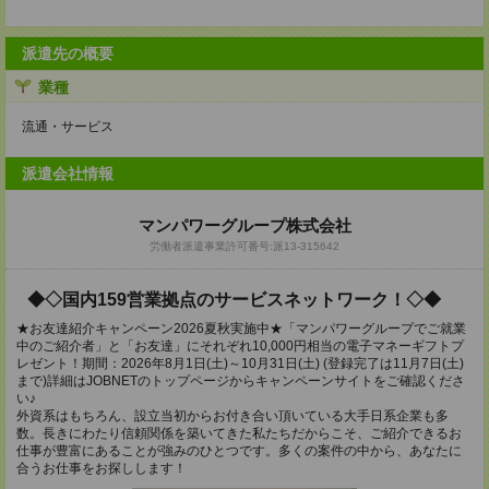
派遣先の概要
業種
流通・サービス
派遣会社情報
マンパワーグループ株式会社
労働者派遣事業許可番号:派13-315642
◆◇国内159営業拠点のサービスネットワーク！◇◆
★お友達紹介キャンペーン2026夏秋実施中★「マンパワーグループでご就業
中のご紹介者」と「お友達」にそれぞれ10,000円相当の電子マネーギフトプ
レゼント！期間：2026年8月1日(土)～10月31日(土) (登録完了は11月7日(土)
まで)詳細はJOBNETのトップページからキャンペーンサイトをご確認くださ
い♪
外資系はもちろん、設立当初からお付き合い頂いている大手日系企業も多
数。長きにわたり信頼関係を築いてきた私たちだからこそ、ご紹介できるお
仕事が豊富にあることが強みのひとつです。多くの案件の中から、あなたに
合うお仕事をお探しします！