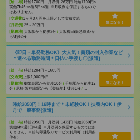
[給 与]
時給1700円 月収例 26万円 時給1700円×
実働7h45m×週5日×4週 ※月収例を保証するもので
はありません。
[交通費]
1ヶ月3万円を上限として実費支給
気になる！
[月収例]
25～30万円
[勤務地]
大阪駅から徒歩2分
/
大阪梅田(阪急線)駅か
ら徒歩2分
《即日・単発勤務OK》大人気！書類の封入作業など
＊選べる勤務時間＊日払い手渡し〇[派遣]
[給 与]
時給1284円～1605円
[交通費]
上限1,000円/日
気になる！
[勤務地]
御幣島駅から徒歩10分
/
千船駅から徒歩12
分
/
尼崎(阪神線)駅から【登録地】徒歩1分
/
…
時給2050円！16時まで＊未経験OK！扶養内OK！伊
丹で一般事務[派遣]
[給 与]
時給2050円 月収例 14万円 時給2050円×
実働6h×週3日×4週 ※月収例を保証するものではあ
りません。※給与即受取りサービス利用可（利用条
件有）