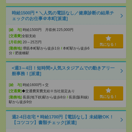
時給1500円＊＼人気の電話なし／健康診断の結果チ
ェックのお仕事＠本町[派遣]
[給 与]
時給1500円 月収例 225,000円
[交通費]
全額支給
[月収例]
20～25万円
気になる！
[勤務地]
堺筋本町駅から徒歩1分
/
本町駅から徒歩6
分
/
肥後橋駅
<週3～4日！短時間>人気スタジアムでの動きアリ一
般事務！[派遣]
[給 与]
時給1600円＋交
[交通費]
◆交通費実費支給※当社規定あり
気になる！
[勤務地]
長居(地下鉄)駅から徒歩8分
/
長居(阪和線)
駅から徒歩9分
週2-4日在宅＊時給1700円【電話なし】未経験OK！
【コツコツ】書類チェック[派遣]