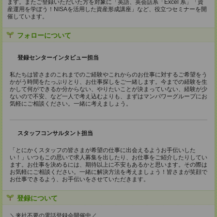
ます。またご登録いただいた方を対象に「英語、英会話系「Excel 系」「資
産運用を学ぼう！NISAを活用した資産形成講座」など、役立つセミナーを開
催しています。
フォローについて
登録センターインタビュー担当
私たちは皆さまのこれまでのご経験やこれからのお仕事に対するご希望をう
かがう時間をたっぷりとり、お仕事探しをご一緒します。今までの経験を生
かして何ができるか分からない、やりたいことが決まっていない、経験が少
ないので不安、など一人で考え込むよりも、まずはマンパワーグループにお
気軽にご相談ください。一緒に考えましょう。
スタッフコンサルタント担当
「とにかくスタッフの皆さまが希望の仕事に出会えるようお手伝いした
い！」いつもこの思いで求人募集を出したり、お仕事をご紹介したりしてい
ます。お仕事を決めるには、期待以上に不安もあるかと思います。その際は
お気軽にご相談ください。一緒に解決方法を考えましょう！皆さまが笑顔で
お仕事できるよう、お手伝いをさせていただきます。
登録について
＼来社不要の電話登録会開催中／