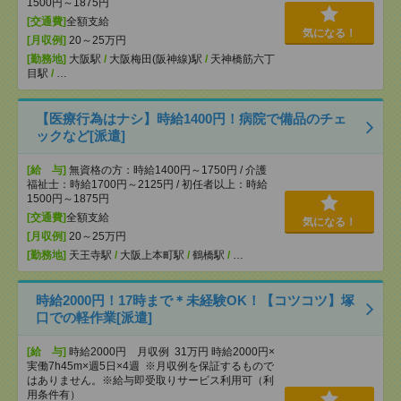
1500円～1875円
[交通費]
全額支給
気になる！
[月収例]
20～25万円
[勤務地]
大阪駅
/
大阪梅田(阪神線)駅
/
天神橋筋六丁
目駅
/
…
【医療行為はナシ】時給1400円！病院で備品のチェ
ックなど[派遣]
[給 与]
無資格の方：時給1400円～1750円 / 介護
福祉士：時給1700円～2125円 / 初任者以上：時給
1500円～1875円
[交通費]
全額支給
気になる！
[月収例]
20～25万円
[勤務地]
天王寺駅
/
大阪上本町駅
/
鶴橋駅
/
…
時給2000円！17時まで＊未経験OK！【コツコツ】塚
口での軽作業[派遣]
[給 与]
時給2000円 月収例 31万円 時給2000円×
実働7h45m×週5日×4週 ※月収例を保証するもので
はありません。※給与即受取りサービス利用可（利
用条件有）