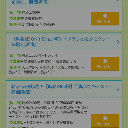
荷受け、梱包[派遣]
[給 与]
時給1700円
[交通費]
交通費支給有り
気になる！
[勤務地]
淀屋橋駅から徒歩3分
《単発1日OK！日払い可》＊チラシのモクモクシー
ル貼り[派遣]
[給 与]
時給1,500円～1,875円
[交通費]
■ 交通費規定内支給 ※派遣先による
気になる！
[勤務地]
天王寺駅から徒歩5分
/
大阪上本町駅から
徒歩5分
/
鶴橋駅から徒歩5分
/
…
駅から5分以内＊【時給2400円】門真市でのテスト・
評価[派遣]
[給 与]
時給2400円 月収例 39万9000円 時給
2400円×実働7h45m×週5日×4週+残業10h ※月収例
を保証するものではありません。※給与即受取りサ
ービス利用可（利用条件有）
[交通費]
1ヶ月3万円を上限として実費支給
気になる！