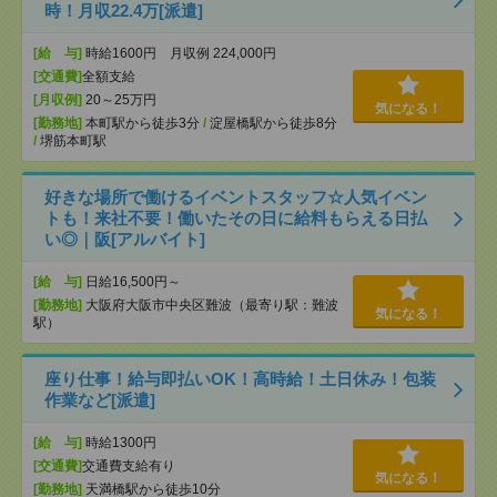
時！月収22.4万[派遣]
[給 与]
時給1600円 月収例 224,000円
[交通費]
全額支給
[月収例]
20～25万円
気になる！
[勤務地]
本町駅から徒歩3分
/
淀屋橋駅から徒歩8分
/
堺筋本町駅
好きな場所で働けるイベントスタッフ☆人気イベン
トも！来社不要！働いたその日に給料もらえる日払
い◎｜阪[アルバイト]
[給 与]
日給16,500円～
[勤務地]
大阪府大阪市中央区難波（最寄り駅：難波
気になる！
駅）
座り仕事！給与即払いOK！高時給！土日休み！包装
作業など[派遣]
[給 与]
時給1300円
[交通費]
交通費支給有り
気になる！
[勤務地]
天満橋駅から徒歩10分