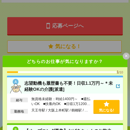
応募ページへ
気になる！
×
どちらのお仕事が気になりますか？
メール
LINE
で送る
で送る
1
/10
志望動機も履歴書も不要！日収1.1万円～＊未
シェア
ツイート
ブックマーク
経験OKの介護[派遣]
無資格未経験：時給1400円～ ■週払
給与
いOK ■扶養内OK ■日収1万1200円
あなたの閲覧履歴からの
以上
天王寺駅 / 大阪上本町駅 / 鶴橋駅 / …
気になる!
勤務地
おすすめ