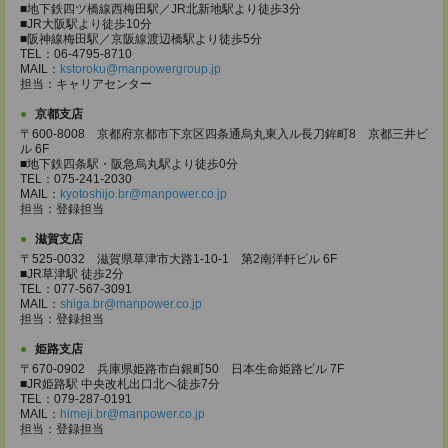
■地下鉄四ツ橋線西梅田駅／JR北新地駅より徒歩3分
■JR大阪駅より徒歩10分
■阪神線梅田駅／京阪線渡辺橋駅より徒歩5分
TEL：06-4795-8710
MAIL：
kstoroku@manpowergroup.jp
担当：キャリアセンター
京都支店
〒600-8008 京都府京都市下京区四条通烏丸東入ル長刀鉾町8 京都三井ビ
ル 6F
■地下鉄四条駅・阪急烏丸駅より徒歩0分
TEL：075-241-2030
MAIL：
kyotoshijo.br@manpower.co.jp
担当：登録担当
滋賀支店
〒525-0032 滋賀県草津市大路1-10-1 第2南洋軒ビル 6F
■JR草津駅 徒歩2分
TEL：077-567-3091
MAIL：
shiga.br@manpower.co.jp
担当：登録担当
姫路支店
〒670-0902 兵庫県姫路市白銀町50 日本生命姫路ビル 7F
■JR姫路駅 中央改札出口北へ徒歩7分
TEL：079-287-0191
MAIL：
himeji.br@manpower.co.jp
担当：登録担当