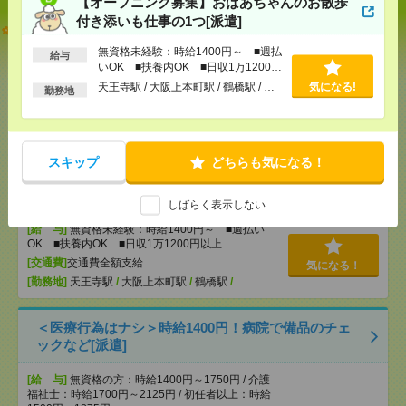
【オープニング募集】おばあちゃんのお散歩
付き添いも仕事の1つ[派遣]
志望動機も履歴書も不要！日収1.1万円～＊未経験OK
の介護[派遣]
無資格未経験：時給1400円～ ■週払
給与
いOK ■扶養内OK ■日収1万1200円
[給 与]
無資格未経験：時給1400円～ ■週払い
以上
天王寺駅 / 大阪上本町駅 / 鶴橋駅 / …
気になる!
勤務地
OK ■扶養内OK ■日収1万1200円以上
[交通費]
交通費全額支給
気になる！
[勤務地]
天王寺駅
/
大阪上本町駅
/
鶴橋駅
/
…
スキップ
どちらも気になる！
【オープニング募集】おばあちゃんのお散歩付き添
いも仕事の1つ[派遣]
しばらく表示しない
[給 与]
無資格未経験：時給1400円～ ■週払い
OK ■扶養内OK ■日収1万1200円以上
[交通費]
交通費全額支給
気になる！
[勤務地]
天王寺駅
/
大阪上本町駅
/
鶴橋駅
/
…
＜医療行為はナシ＞時給1400円！病院で備品のチェ
ックなど[派遣]
[給 与]
無資格の方：時給1400円～1750円 / 介護
福祉士：時給1700円～2125円 / 初任者以上：時給