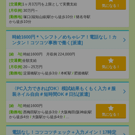
[交通費]
1ヶ月3万円を上限として実費支給
気になる！
[月収例]
30万円～
[勤務地]
塚口(福知山線)駅から徒歩10分
/
猪名寺駅
から徒歩10分
時給1600円＊＼シフト／めちゃレア！電話なし！カ
ンタン！コツコツ事務で働く[派遣]
[給 与]
時給1600円 月収例 224,000円
[交通費]
全額支給
[月収例]
20～25万円
気になる！
[勤務地]
淀屋橋駅から徒歩3分
/
本町駅
/
肥後橋駅
〈PC入力できればOK〉模試結果もくもく入力＃服
装ネイル自由＃短時間OK＃日払[派遣]
[給 与]
時給1600円
[勤務地]
西梅田駅から徒歩3分
/
大阪梅田(阪神線)駅
気になる！
から徒歩4分
/
大阪駅から徒歩4分
/
…
電話なし！コツコツチェック＋入力メイン！17時定