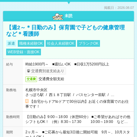
掲載日：2026.08.07
未読
【週2～＊日勤のみ】保育園で子どもの健康管理
など＊看護師
派遣
職種未経験OK
社会人未経験OK
ブランクOK
WEB登録・面接OK
時給1900円～ ■週払いOK ■日収1万5200円以上
給与
交通費別途支給あり
交通費全額支給
交通費
札幌市中央区
勤務地
さっぽろ駅
/
西１８丁目駅
/
バスセンター前駅
/
…
【自宅からドアtoドアで30分以内】お近くの保育園でのお仕
事です！
【日勤のみ】9:00～18:00（休憩60分） ■ご希望があればその他
勤務時間
シフトもOK！ （例）8:30～17:30 10:00～19:00 など
「家族とお休みを合わせたい」 「余裕を持って夕飯の準備がし
たい」 「できれば残業はしたくない」 など、ご希望があれば教
2ヶ月～ ■ご応募から最短3日後に開始可能 9月～、10月スタ
期間
えてくださいね。 ※Wワーク希望の方へ 今ご覧のお仕事で希望