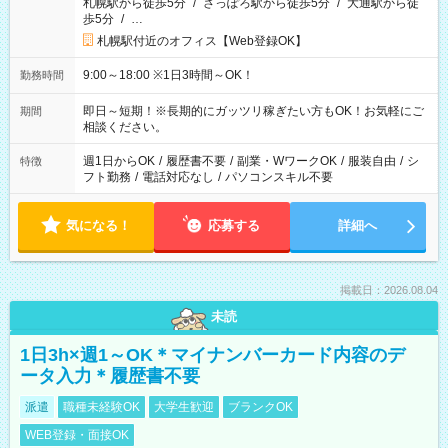
札幌駅から徒歩5分
/
さっぽろ駅から徒歩5分
/
大通駅から徒
歩5分
/
…
札幌駅付近のオフィス【Web登録OK】
9:00～18:00 ※1日3時間～OK！
勤務時間
即日～短期！※長期的にガッツリ稼ぎたい方もOK！お気軽にご
期間
相談ください。
週1日からOK
/
履歴書不要
/
副業・WワークOK
/
服装自由
/
シ
特徴
フト勤務
/
電話対応なし
/
パソコンスキル不要
気になる！
応募する
詳細へ
掲載日：2026.08.04
未読
1日3h×週1～OK＊マイナンバーカード内容のデ
ータ入力＊履歴書不要
派遣
職種未経験OK
大学生歓迎
ブランクOK
WEB登録・面接OK