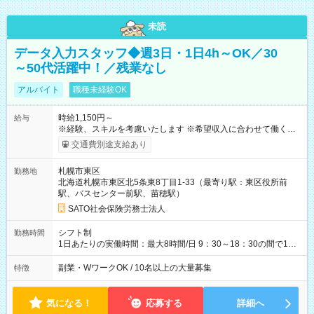
未読
データ入力スタッフ◆週3日・1日4h～OK／30
～50代活躍中！／残業なし
アルバイト
職種未経験OK
時給1,150円～
給与
※経験、スキルを考慮いたします ※希望収入に合わせて働くこ
とができます。 ◇月87，200円 （時給1，090円、1日5時間、週
交通費別途支給あり
4日勤務の場合） ◇月152，600円 （時給1，090円、1日7時間、
週5日勤務の場合） 【試用期間】試用期間なし
札幌市東区
勤務地
北海道札幌市東区北5条東8丁目1-33（最寄り駅：東区役所前
駅、バスセンター前駅、苗穂駅）
SATO社会保険労務士法人
シフト制
勤務時間
1日あたりの実働時間：最大8時間/日 9：30～18：30の間で1日
5～8時間（週15時間～40時間以内）、週3日～OK！ ※30分単位
で選択可。途中変更可。 ＜選べる勤務シフト例＞ 下記以外も可
副業・WワークOK / 10名以上の大量募集
特徴
能です 9：30～15：30（休憩60分） 9：30～18：30 (休憩60
分） 10：00～14：00（休憩無） 13：00～18：00（休憩無）
等
気になる！
応募する
詳細へ