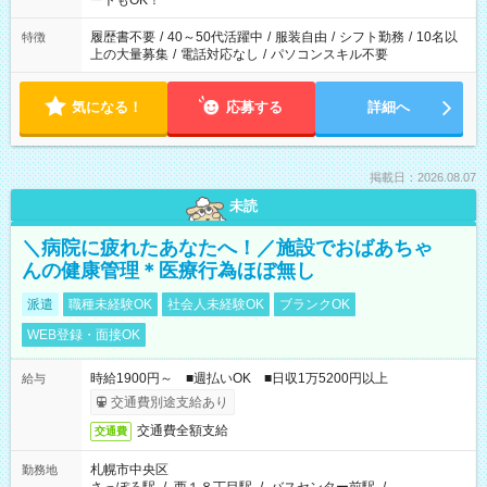
ートもOK！
する勤務時間と、もう1つのお仕事の勤務時間。 合計で週40時
間を超える場合は応募できません
履歴書不要
/
40～50代活躍中
/
服装自由
/
シフト勤務
/
10名以
特徴
上の大量募集
/
電話対応なし
/
パソコンスキル不要
気になる！
応募する
詳細へ
掲載日：2026.08.07
未読
＼病院に疲れたあなたへ！／施設でおばあちゃ
んの健康管理＊医療行為ほぼ無し
派遣
職種未経験OK
社会人未経験OK
ブランクOK
WEB登録・面接OK
時給1900円～ ■週払いOK ■日収1万5200円以上
給与
交通費別途支給あり
交通費全額支給
交通費
札幌市中央区
勤務地