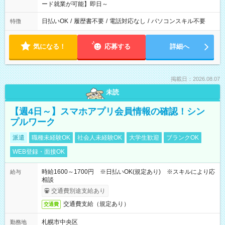
ード就業が可能】即日～
日払いOK
/
履歴書不要
/
電話対応なし
/
パソコンスキル不要
特徴
気になる！
応募する
詳細へ
掲載日：2026.08.07
未読
【週4日～】スマホアプリ会員情報の確認！シン
プルワーク
派遣
職種未経験OK
社会人未経験OK
大学生歓迎
ブランクOK
WEB登録・面接OK
時給1600～1700円 ※日払いOK(規定あり) ※スキルにより応
給与
相談
交通費別途支給あり
交通費支給（規定あり）
交通費
札幌市中央区
勤務地