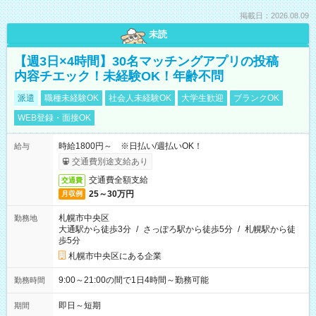
掲載日：2026.08.09
未読
【週3日×4時間】30名マッチングアプリの投稿
内容チエック！未経験OK！年齢不問
派遣
職種未経験OK
社会人未経験OK
大学生歓迎
ブランクOK
WEB登録・面接OK
時給1800円～ ※日払い/週払いOK！
給与
交通費別途支給あり
交通費全額支給
交通費
25～30万円
月収例
札幌市中央区
勤務地
大通駅から徒歩3分
/
さっぽろ駅から徒歩5分
/
札幌駅から徒
歩5分
札幌市中央区にある企業
9:00～21:00の間で1日4時間～勤務可能
勤務時間
即日～短期
期間