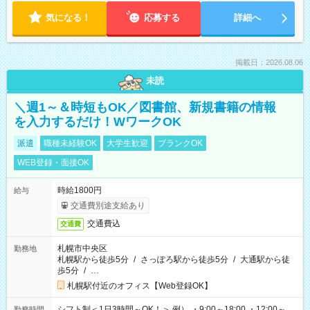
気になる！
応募する
詳細へ
掲載日：2026.08.06
未読
＼週1～＆時短もOK／図書館、新規書籍の情報
を入力するだけ！WワークOK
派遣
職種未経験OK
大学生歓迎
ブランクOK
WEB登録・面接OK
時給1800円
給与
交通費別途支給あり
交通費込
交通費
札幌市中央区
勤務地
札幌駅から徒歩5分
/
さっぽろ駅から徒歩5分
/
大通駅から徒
歩5分
/
…
札幌駅付近のオフィス【Web登録OK】
シフト制＜1日3時間～OK！＞ 例） ・9:00～18:00 ・12:00～
勤務時間