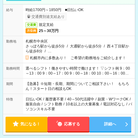
時給1700円～1850円 ■日払いOK
給与
交通費別途支給あり
規定支給
交通費
25～30万円
月収例
札幌市中央区
勤務地
さっぽろ駅から徒歩5分
/
大通駅から徒歩5分
/
西４丁目駅か
ら徒歩8分
/
…
札幌市内に多数あり！ ご希望の勤務地をご紹介します！
選べるシフト！働きやすい時間で働けます！ ▽シフト例 9：00
勤務時間
～13：00 9：00～17：00 9：00～18：00 10：00～16：00
11：00～20：00 12：00～21：00 17：00～21：00 週3日から
OK！ その他勤務時間・曜日はご相談ください！ ■残業なし ■週
【急募】※短期・長期、期間についてご相談下さい！ もちろ
期間
3日～/1日3h～OK
ん！スタート日の相談もOK
日払いOK
/
履歴書不要
/
40～50代活躍中
/
副業・WワークOK
/
特徴
服装自由
/
シフト勤務
/
10名以上の大量募集
/
電話対応なし
/
パ
ソコンスキル不要
気になる！
応募する
詳細へ