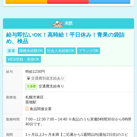
未読
給与即払いOK！高時給！平日休み！青果の袋詰
め、検品
派遣
職種未経験OK
社会人未経験OK
ブランクOK
WEB登録・面接OK
時給1230円
給与
交通費別途支給あり
交通費支給有り
交通費
札幌市東区
勤務地
苗穂駅
食品関連企業
7:00～12:30 7:00～14:40 ※表記のうち実働5時間30分から6時間
勤務時間
40分です。
1ヶ月以上3ヶ月未満【ご応募から1週間以内(最短2日目)のスピ
期間