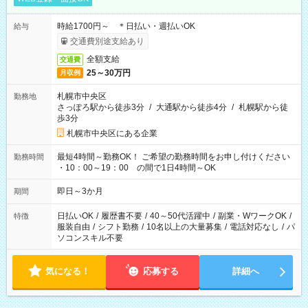
時給1700円～ ＊日払い・週払いOK
給与
交通費別途支給あり
全額支給
交通費
25～30万円
月収例
札幌市中央区
勤務地
さっぽろ駅から徒歩3分
/
大通駅から徒歩4分
/
札幌駅から徒
歩3分
札幌市中央区にある企業
最短4時間～勤務OK！ ご希望の勤務時間をお申し付けください
勤務時間
・10：00～19：00 の間で1日4時間～OK
即日～3か月
期間
日払いOK
/
履歴書不要
/
40～50代活躍中
/
副業・WワークOK
/
特徴
服装自由
/
シフト勤務
/
10名以上の大量募集
/
電話対応なし
/
パ
ソコンスキル不要
気になる！
応募する
詳細へ