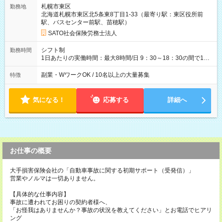
週5日勤務の場合） 【試用期間】試用期間なし
札幌市東区
勤務地
北海道札幌市東区北5条東8丁目1-33（最寄り駅：東区役所前
駅、バスセンター前駅、苗穂駅）
SATO社会保険労務士法人
シフト制
勤務時間
1日あたりの実働時間：最大8時間/日 9：30～18：30の間で1日
5～8時間（週15時間～40時間以内）、週3日～OK！ ※30分単位
で選択可。途中変更可。 ＜選べる勤務シフト例＞ 下記以外も可
副業・WワークOK / 10名以上の大量募集
特徴
能です 9：30～15：30（休憩60分） 9：30～18：30 (休憩60
分） 10：00～14：00（休憩無） 13：00～18：00（休憩無）
等
気になる！
応募する
詳細へ
お仕事の概要
大手損害保険会社の「自動車事故に関する初期サポート（受発信）」
営業やノルマは一切ありません。
【具体的な仕事内容】
事故に遭われてお困りの契約者様へ、
「お怪我はありませんか？事故の状況を教えてください」とお電話でヒアリ
ング