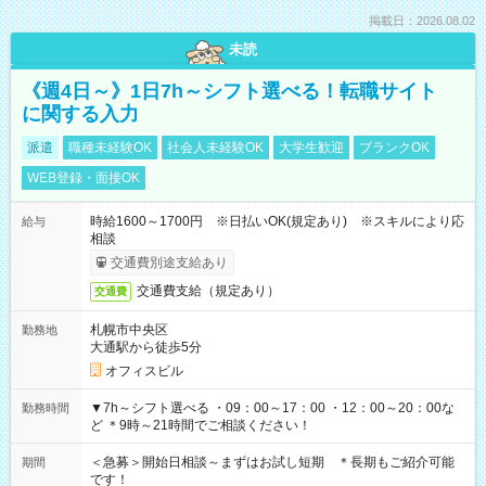
掲載日：2026.08.02
未読
《週4日～》1日7h～シフト選べる！転職サイト
に関する入力
派遣
職種未経験OK
社会人未経験OK
大学生歓迎
ブランクOK
WEB登録・面接OK
時給1600～1700円 ※日払いOK(規定あり) ※スキルにより応
給与
相談
交通費別途支給あり
交通費支給（規定あり）
交通費
札幌市中央区
勤務地
大通駅から徒歩5分
オフィスビル
▼7h～シフト選べる ・09：00～17：00 ・12：00～20：00な
勤務時間
ど ＊9時～21時間でご相談ください！
＜急募＞開始日相談～まずはお試し短期 ＊長期もご紹介可能
期間
です！