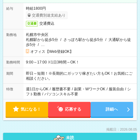
時給1800円
給与
交通費別途支給あり
交通費込
交通費
札幌市中央区
勤務地
札幌駅から徒歩5分
/
さっぽろ駅から徒歩5分
/
大通駅から徒
歩5分
/
…
オフィス【Web登録OK】
9:00～17:00 ※1日3時間～OK！
勤務時間
即日～短期！※長期的にガッツリ稼ぎたい方もOK！お気軽にご
期間
相談ください。
週1日からOK
/
履歴書不要
/
副業・WワークOK
/
服装自由
/
シ
特徴
フト勤務
/
パソコンスキル不要
気になる！
応募する
詳細へ
掲載日：2026.08.05
未読