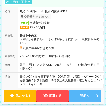
WEB登録・面接OK
時給1650円～ ※日払い/週払いOK！
給与
交通費別途支給あり
交通費全額支給
交通費
25～30万円
月収例
札幌市中央区
勤務地
大通駅から徒歩3分
/
さっぽろ駅から徒歩6分
/
札幌駅から徒
歩5分
札幌市中央区にある企業
9:00～18:00の間で1日4時間～勤務可能
勤務時間
即日～長期 ※短期もOK ※8月～、9月～、お盆明け8月17日
期間
～開始OK
日払いOK
/
履歴書不要
/
40～50代活躍中
/
副業・WワークOK
/
特徴
服装自由
/
シフト勤務
/
10名以上の大量募集
/
電話対応なし
/
パ
ソコンスキル不要
気になる！
応募する
詳細へ