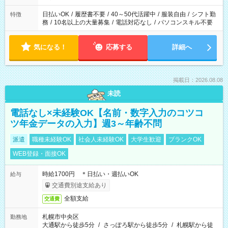
日払いOK
/
履歴書不要
/
40～50代活躍中
/
服装自由
/
シフト勤
特徴
務
/
10名以上の大量募集
/
電話対応なし
/
パソコンスキル不要
気になる！
応募する
詳細へ
掲載日：2026.08.08
未読
電話なし×未経験OK【名前・数字入力のコツコ
ツ年金データの入力】週3～年齢不問
派遣
職種未経験OK
社会人未経験OK
大学生歓迎
ブランクOK
WEB登録・面接OK
時給1700円 ＊日払い・週払いOK
給与
交通費別途支給あり
全額支給
交通費
札幌市中央区
勤務地
大通駅から徒歩5分
/
さっぽろ駅から徒歩5分
/
札幌駅から徒