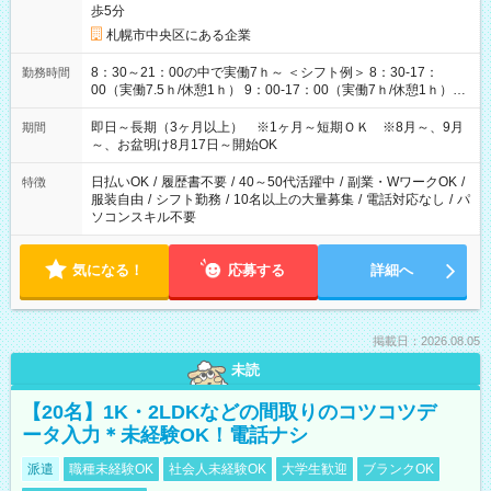
歩5分
札幌市中央区にある企業
8：30～21：00の中で実働7ｈ～ ＜シフト例＞ 8：30-17：
勤務時間
00（実働7.5ｈ/休憩1ｈ） 9：00-17：00（実働7ｈ/休憩1ｈ）
9：00-18：00（実働8ｈ/休憩1ｈ） 10：00-18：00（実働7ｈ/
休憩1ｈ） 10：00-19：00（実働8ｈ/休憩1ｈ） 11：00-20：
即日～長期（3ヶ月以上） ※1ヶ月～短期ＯＫ ※8月～、9月
期間
00（実働8ｈ/休憩1ｈ） 13：00-21：00（実働7ｈ/休憩1ｈ） ＊
～、お盆明け8月17日～開始OK
他にもパターンあり♪ ＊時間固定ＯＫ
日払いOK
/
履歴書不要
/
40～50代活躍中
/
副業・WワークOK
/
特徴
服装自由
/
シフト勤務
/
10名以上の大量募集
/
電話対応なし
/
パ
ソコンスキル不要
気になる！
応募する
詳細へ
掲載日：2026.08.05
未読
【20名】1K・2LDKなどの間取りのコツコツデ
ータ入力＊未経験OK！電話ナシ
派遣
職種未経験OK
社会人未経験OK
大学生歓迎
ブランクOK