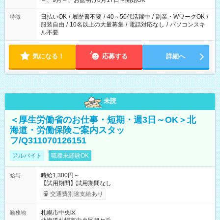
～、9月～、お盆明け8月17日～開始OK
日払いOK
/
履歴書不要
/
40～50代活躍中
/
副業・WワークOK
/
特徴
服装自由
/
10名以上の大量募集
/
電話対応なし
/
パソコンスキ
ル不要
気になる！
応募する
詳細へ
未読
＜厚生労働省のお仕事・短期・週3日～OK＞北
海道・労働保険ご案内スタッ
フ/Q311070126151
アルバイト
職種未経験OK
時給1,300円～
給与
【試用期間】試用期間なし
交通費別途支給あり
札幌市中央区
勤務地