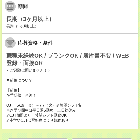
期間
長期（3ヶ月以上）
長期（3ヶ月以上）
応募資格・条件
職種未経験OK / ブランクOK / 履歴書不要 / WEB
登録・面接OK
＜ご経験は問いません！＞
▼研修について
【研修】
座学研修：※終了
OJT：6/19（金）～7/7（火）※希望シフト制
※座学期間中は平日週5勤務、土日祝休み
※OJT期間より、希望シフト勤務OK
※座学やOJTは習熟度により短縮あり