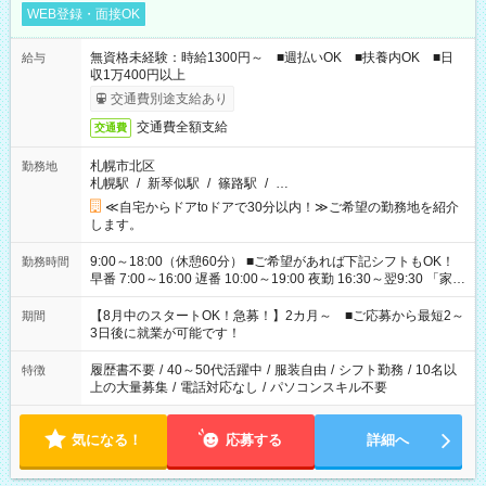
WEB登録・面接OK
無資格未経験：時給1300円～ ■週払いOK ■扶養内OK ■日
給与
収1万400円以上
交通費別途支給あり
交通費全額支給
交通費
札幌市北区
勤務地
札幌駅
/
新琴似駅
/
篠路駅
/
…
≪自宅からドアtoドアで30分以内！≫ご希望の勤務地を紹介
します。
9:00～18:00（休憩60分） ■ご希望があれば下記シフトもOK！
勤務時間
早番 7:00～16:00 遅番 10:00～19:00 夜勤 16:30～翌9:30 「家族
と休みを合わせたい」 「余裕を持って夕飯の準備がしたい」
「できれば残業はしたくない」 など、ご希望を教えてください
【8月中のスタートOK！急募！】2カ月～ ■ご応募から最短2～
期間
ね。 ※Wワーク希望の方へ 今ご覧のお仕事で希望する勤務時間
3日後に就業が可能です！
と、もう1つのお仕事の勤務時間。 合計で週40時間を超える場
合は応募できません。
履歴書不要
/
40～50代活躍中
/
服装自由
/
シフト勤務
/
10名以
特徴
上の大量募集
/
電話対応なし
/
パソコンスキル不要
気になる！
応募する
詳細へ