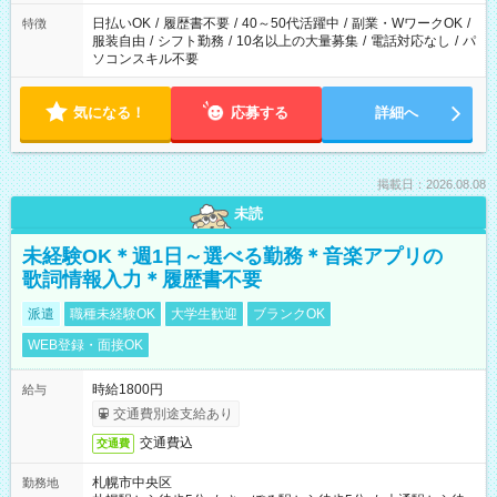
日払いOK
/
履歴書不要
/
40～50代活躍中
/
副業・WワークOK
/
特徴
服装自由
/
シフト勤務
/
10名以上の大量募集
/
電話対応なし
/
パ
ソコンスキル不要
気になる！
応募する
詳細へ
掲載日：2026.08.08
未読
未経験OK＊週1日～選べる勤務＊音楽アプリの
歌詞情報入力＊履歴書不要
派遣
職種未経験OK
大学生歓迎
ブランクOK
WEB登録・面接OK
時給1800円
給与
交通費別途支給あり
交通費込
交通費
札幌市中央区
勤務地