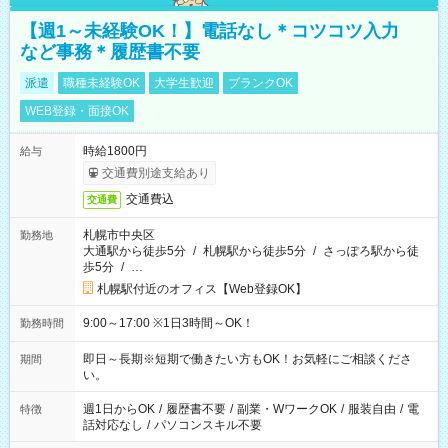
【週1～未経験OK！】電話なし＊コツコツ入力
など事務＊履歴書不要
派遣
職種未経験OK
大学生歓迎
ブランクOK
WEB登録・面接OK
時給1800円
給与
交通費別途支給あり
交通費込
交通費
札幌市中央区
勤務地
大通駅から徒歩5分
/
札幌駅から徒歩5分
/
さっぽろ駅から徒
歩5分
/
…
札幌駅付近のオフィス【Web登録OK】
9:00～17:00 ※1日3時間～OK！
勤務時間
即日～長期※短期で働きたい方もOK！お気軽にご相談くださ
期間
い。
週1日からOK
/
履歴書不要
/
副業・WワークOK
/
服装自由
/
電
特徴
話対応なし
/
パソコンスキル不要