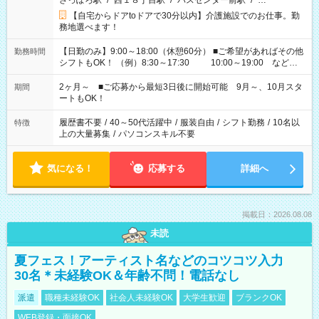
さっぽろ駅
/
西１８丁目駅
/
バスセンター前駅
/
…
【自宅からドアtoドアで30分以内】介護施設でのお仕事。勤
務地選べます！
【日勤のみ】9:00～18:00（休憩60分） ■ご希望があればその他
勤務時間
シフトもOK！ （例）8:30～17:30 10:00～19:00 など
「家族とお休みを合わせたい」 「できれば残業はしたくない」
など、あなたのご希望に沿ったお仕事をご紹介します！ ※Wワ
2ヶ月～ ■ご応募から最短3日後に開始可能 9月～、10月スタ
期間
ーク希望の方へ 今ご覧のお仕事で希望する勤務時間と、もう1つ
ートもOK！
のお仕事の勤務時間。 合計で週40時間を超える場合は応募でき
ません
履歴書不要
/
40～50代活躍中
/
服装自由
/
シフト勤務
/
10名以
特徴
上の大量募集
/
パソコンスキル不要
気になる！
応募する
詳細へ
掲載日：2026.08.08
未読
夏フェス！アーティスト名などのコツコツ入力
30名＊未経験OK＆年齢不問！電話なし
派遣
職種未経験OK
社会人未経験OK
大学生歓迎
ブランクOK
WEB登録・面接OK