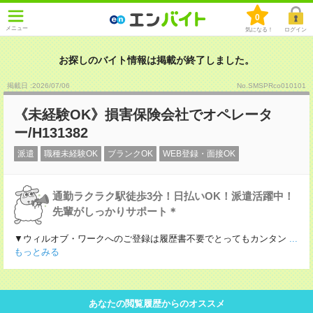
0
メニュー
気になる！
ログイン
お探しのバイト情報は掲載が終了しました。
掲載日 :2026
/
07
/
06
No.SMSPRco010101
《未経験OK》損害保険会社でオペレータ
ー/H131382
派遣
職種未経験OK
ブランクOK
WEB登録・面接OK
通勤ラクラク駅徒歩3分！日払いOK！派遣活躍中！
先輩がしっかりサポート＊
▼ウィルオブ・ワークへのご登録は履歴書不要でとってもカンタン
...
もっとみる
あなたの閲覧履歴からのオススメ