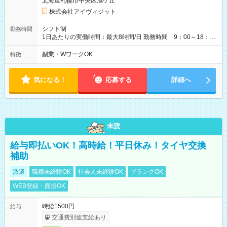
北海道札幌市中央区旭ケ丘
株式会社アイヴィジット
シフト制
勤務時間
1日あたりの実働時間：最大8時間/日 勤務時間 9：00～18：
00(実働8h、休憩1h) 土日祝含む週3日～OK、シフト制 ※もちろ
ん週5日勤務もOK♪ 勤務期間：2026年8月12日～9月9日※リスト
副業・WワークOK
特徴
全件完了で業務終了
気になる！
応募する
詳細へ
未読
給与即払いOK！高時給！平日休み！タイヤ交換
補助
派遣
職種未経験OK
社会人未経験OK
ブランクOK
WEB登録・面接OK
時給1500円
給与
交通費別途支給あり