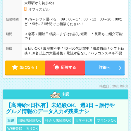
大通駅から徒歩4分
オフィスビル
▼7h～シフト選べる ・09：00～17：00 ・12：00～20：00な
勤務時間
ど ＊9時～21時間でご相談ください！
＜急募＞開始日相談～まずはお試し短期 ＊長期もご紹介可能
期間
です！
日払いOK
/
履歴書不要
/
40～50代活躍中
/
服装自由
/
シフト勤
特徴
務
/
10名以上の大量募集
/
電話対応なし
/
パソコンスキル不要
気になる！
応募する
詳細へ
掲載日：2026.08.08
未読
【高時給×日払有】未経験OK♩週3日～旅行や
グルメ情報のデータ入力✐残業ナシ
派遣
職種未経験OK
社会人未経験OK
大学生歓迎
ブランクOK
WEB登録・面接OK