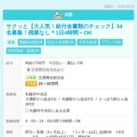
掲載日：2026.08.06
未読
サクッと【大人気！給付金書類のチェック】34
名募集！残業なし＊1日4時間～OK
派遣
職種未経験OK
社会人未経験OK
大学生歓迎
ブランクOK
WEB登録・面接OK
時給1700円 ※日払い・週払いOK
給与
交通費別途支給あり
交通費全額支給
交通費
25～30万円
月収例
札幌市中央区
勤務地
大通駅から徒歩3分
/
札幌駅から徒歩5分
/
さっぽろ駅から徒
歩6分
札幌市中央区にある企業
9：00～18：00の間で4時間～OK
勤務時間
即日～長期（3ヶ月以上） ＊1ヶ月～お試し短期OK ※8月
期間