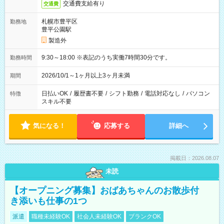
交通費支給有り
交通費
札幌市豊平区
勤務地
豊平公園駅
製造外
9:30～18:00 ※表記のうち実働7時間30分です。
勤務時間
2026/10/1～1ヶ月以上3ヶ月未満
期間
日払いOK
/
履歴書不要
/
シフト勤務
/
電話対応なし
/
パソコン
特徴
スキル不要
気になる！
応募する
詳細へ
掲載日：2026.08.07
未読
【オープニング募集】おばあちゃんのお散歩付
き添いも仕事の1つ
派遣
職種未経験OK
社会人未経験OK
ブランクOK