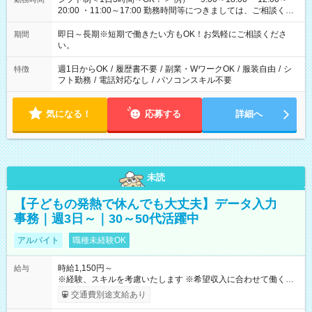
20:00 ・11:00～17:00 勤務時間等につきましては、ご相談くだ
さい。
即日～長期※短期で働きたい方もOK！お気軽にご相談くださ
期間
い。
週1日からOK
/
履歴書不要
/
副業・WワークOK
/
服装自由
/
シ
特徴
フト勤務
/
電話対応なし
/
パソコンスキル不要
気になる！
応募する
詳細へ
未読
【子どもの発熱で休んでも大丈夫】データ入力
事務｜週3日～｜30～50代活躍中
アルバイト
職種未経験OK
時給1,150円～
給与
※経験、スキルを考慮いたします ※希望収入に合わせて働くこ
とができます。 ◇月92，000円 （時給1，150円、1日5時間、週
交通費別途支給あり
4日勤務の場合） ◇月161，000円 （時給1，150円、1日7時間、